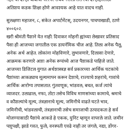
अतिशय कडक शिक्षा होणे आवश्यक आहे यात वादच नाही.
सुलक्षणा महाजन, ८, संकेत अपार्टमेंटस्, उदयनगर, पाचपाखाडी, ठाणे
४००६०२.
खरी श्रीमंती पैशाने येत नाही: दिवाकर मोहनी ह्यांच्या लेखावर प्रतिसाद
पैसा ही आजच्या जगातील एक डायनॅमिक चीज आहे. तिला अनेक पैलू,
अनेक अर्थ आहेत. लोकांना मोहविणारे, लुभावणारे, दिलासा देणारे,
आक्रमक करणारे अशा अनेक रूपांध्ये आज पैशाकडे पाहिजे जाते.
आजच्या डिजिटल युगात अर्थशास्त्रज्ञ सर्व प्रकारच्या आर्थिक घटकांचे
पैशांच्या आकड्याच मूल्यमापन करून देशाचे, राज्याचे शहरांचे, गावांचे
आर्थिक आरोग्य तपासतात. गुंतवणूक, भांडवल, बचत, कर्ज त्यांचे
व्याजदर. उलाढाल, नफा, तोटा तसेच विविध माणसांच्या कामाचे, श्रमाचे
व कौशल्यांचे मूल्य, तंत्रज्ञानाचे मूल्य, जमिनीचे वाढते घटते भाव,
जमिनीची, भांडवलाची, तंत्रज्ञानाची तसेच समाजाची उत्पादकता हे सर्व
मोजण्यासाठी पैशांचे आकडे हे एकक, युनिट म्हणून वापरले जाते. जमीन
पशुपक्षी, झाडे गवत, फुले, वनस्पती एवढे नाही तर जंगले, नद्या, डोंगर-