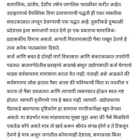
सामाजिक, प्रांतीय, देशीय तसेच जागतिक पातळीवर करीत आहेत.
उदाहरणार्थ वैयक्तिक विमा उतरवण्याची पद्धती ही एका व्यक्तीला
संकटकाळात तगवून ठेवण्याची एक पद्धत आहे. दुसरीकडे दुष्काळी
प्रदेशाला इतर समाजांनी मदत देणे हा एक प्रकारचा सामाजिक-
प्रशासकीय विमाच असतो. आपत्ती निवारणासाठी पैसा राखून ठेवणे हे
तत्त्व अनेक पातळ्यांवर दिसते.
कर्ज आणि बचत हे दोनही मार्ग विकासात आणि संकटकाळात उपयोगी
पडतात. बाजारपेठेतील प्रवाहांचे आडाखे बांधून उद्योगांसाठी कर्ज घेण्याचे
धाडस सर्वसामान्य माणसांना करता येत नाही. नंतरही असे आढळते की
सर्वसागान्य लोक हातात पैसा आला की भविष्याची चिंता वा तजवीज न
करता तो पैसा उधळतात आणि त्यापायी व्यसनग्ररत होऊन स्वतः नष्ट
होतात. व्यापारी वृत्तीगध्ये गात्र हे बसत नाही. व्यापारी- उद्योजकांचा
पैशाकडे बघण्याचा दृष्टिकोण हा सामान्य नागरिकांपेक्षा खूप वेगळा
असतो. या संदर्भात मला मांडावयाचा मुख्य मुद्दा असा की पैसे मिळविणे
एकवेळ सोपे असते मात्र तो खर्च करून श्रीमंत-संपन्न होणे व ते टिकवून
ठेवणे हे मात्र अजून जगातील कोणत्याही देशाला, समाजाला किंवा