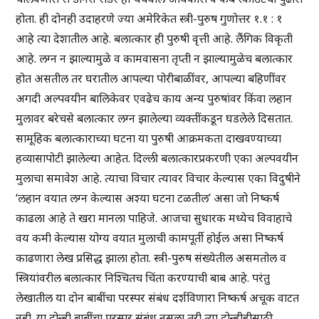
होता. ही दोनही उदाहरणे ज्या अमेरिकेत स्त्री-पुरुष गुणोत्तर १.१ : १
आहे त्या देशातील आहे. बलात्कार ही पुरुषी वृत्ती आहे. लैंगिक विकृती
आहे. लग्न न झाल्यामुळे व कामवासना तृप्ती न झाल्यामुळेच बलात्कार
होत असतील तर घरातील आपल्या पोरीबाळींवर, आपल्या बहिणींवर
अगदी अल्पवयीन बालिकेवर एवढेच काय अन्य पुरुषांवर किंवा लहान
मुलावर बरेचसे बलात्कार लग्न झालेल्या व्यक्तींकडून घडलेले दिसतात.
सामूहिक बलात्काराच्या घटना या पुरुषी आक्रमकता दाखवण्याच्या
हव्यासापोटी झालेल्या आहेत. दिल्ली बलात्कारप्रकरणी एका अल्पवयीन
मुलाचा समावेश आहे. त्याचा विचार त्यावर विचार केल्यास एका विदुषीने
‘लहान वयात लग्न केल्यास अश्या घटना टळतील’ असा जो निष्कर्ष
काढला आहे ते खरा मानला पाहिजे. आजचा सुधारक मध्येच विवाहाचे
वय कमी केल्यास योग्य वयात मुलाची कामपूर्ती होईल असा निष्कर्ष
काढणारा लेख प्रसिद्ध झाला होता. स्त्री-पुरुष संख्येतील असमतोल व
स्त्रियांवरील बलात्कार निश्चितच चिंता करण्याची बाब आहे. परंतु
लेखातील या दोन बाबींचा परस्पर संबंध दर्शविणारा निष्कर्ष अचूक वाटत
नही. या दोन्ही बाबींचा परस्पर संबंध नसला तरी त्या दोन्हीहीसाठी