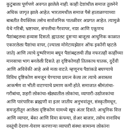
कुटुंबाला पूर्णपणे अवगत झालेले नाही. काही देशांधील समाज तुलनेने
अधिक जागृत झाले आहेत. भारतामधील समाज पैसे हाताळण्याच्या
बाबतीत वैयक्तिक तसेच सार्वजनिक पातळीवर अप्रगत आहेत. त्यामुळे
येथे गरिबी, भ्रष्टाचार, संपत्तीचा गैरवापर, नाश आणि एकूणच
पैशांबद्दलचा हव्यास दिसतो. ह्याउलट दुसऱ्या बाजूला आधुनिक काळात
एकारलेला पैशांचा वापर, (ज्याला मोनेटायझेशन ऑफ इकॉनी म्हटले
जाते) आणि त्याचे दुष्परिणाम बघून पैशांबद्दलची तीव्र नफरतही काहींच्या
मानसाचा भाग बनलेली दिसते. हा दृष्टिकोणही तितकाच घातक, दुर्देवी
आणि अविवेकी आहे असे मला वाटते. म्हणूनच पैशांकडे बघण्याचे
विविध दृष्टिकोण समजून घेण्याचा प्रयत्न केला तर त्याचे अवास्तव
आकर्षण वा भीती वाटण्याचे प्रमाण कमी होते. समाजात श्रीमंतांचा-
गरीबांचा, शहरी लोकांचा-खेड्यातील लोकांचा, व्यापारी-उद्योजकांचा
आणि पारंपारिक ब्राह्मणी वा इतर जातीय अनुभवांतून, संस्कृतीमधून,
समजुतीतून आलेला दृष्टिकोण यामध्ये खूप अंतर दिसते. आधुनिक वित्त
आणि व्यापार, बँका आणि विमा कंपन्या, शेअर बाजार, तसेच नानाविध
वस्तूंची देवाण-घेवाण करणाऱ्या व्यापारी संस्था सामान्य लोकांना