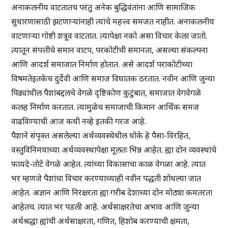
अनाकलनीय वाटतातच परंतु अनेक बुद्धिवंतांना आणि सामाजिक
सुधारणासाठी झटणाऱ्यांनाही त्यांचे महत्त्व समजत नाहीत. अनाकलनीय
वाटणाऱ्या गोष्टी शत्रूव वाटतात. त्यापेक्षा नको असा विचार केला जातो.
त्यातून संपत्तीचे समान वाटप, परकोटीची समानता, असल्या संकल्पना
आणि आदर्श समाजात निर्माण होतात. असे आदर्श पराकोटीच्या
विषमतेइतकेच दुर्देवी आणि समाज विघातक ठरतात. नवीन आणि जुन्या
पिढ्यांधील पैशांबद्दलचे वेगळे दृष्टिकोण कुटुंबात, समाजात वेगवेगळे
कलह निर्माण करतात. त्यामुळेच समाजाची किमान आर्थिक समज
वाढविण्याची आज कधी नव्हे इतकी गरज आहे.
पैशाने संपृक्त असलेल्या अर्थव्यवस्थेधील धोके हे पैसा-विरहित,
वस्तुविनिमयाच्या अर्थव्यवस्थापेक्षा मूलतः भिन्न आहेत. ह्या दोन व्यवस्थांचे
फायदे-तोटे वेगळे आहेत. त्यांच्या विकासाचा काळ वेगळा आहे. त्यात
भर म्हणजे पैशांचा विचार करण्याच्याही नवीन पद्धती शोधल्या जात
आहेत. अज्ञान आणि निरक्षरता ह्या गरीब देशाच्या दोन मोठ्या कमतरता
आहेतच. त्यात भर पडली आहे. अर्थसाक्षरतेचा अभाव आणि जुन्या
अर्थश्रद्धा ह्यांची अर्थसाक्षरता, गणित, हिशोब करण्याची क्षमता,