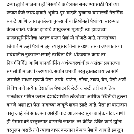
दऱ्या ह्यांचे मोजमाप ही निसर्गाचे अर्थशास्त्र समजण्यासाठी पैशांच्या
रूपात केले जाऊ शकते. भूकंप-पूर-वादळे-दुष्काळ यासारखी नैसर्गिक
संकटे आणि त्यात झालेल्या नुकसानीचा हिशोबही पैशांच्या स्वरूपात
केला जातो. एकेका झाडाचे उपयुक्तता मूल्यही त्या झाडाच्या
प्राणवायुनिर्मितीचा अंदाज करून पैशांध्ये मोजले जाते. माणसांच्या
जिवाचे मोलही पैशां मोजून त्यानुसार विमा संरक्षण तसेच अपघाताच्या
संबंधातील नुकसानभरपाई ठरविता येते. थोडक्यात काय तर
निसर्गनिर्मित आणि मानवनिर्मित अर्थव्यवस्थांधील असंख्य प्रकारच्या
संपत्तीची मोजणी करण्याचे, सर्वांत प्रभावी परंतु हाताळावयाला सोपे
असलेले साधन म्हणजे पैसा. रुपये, पाऊंड, डॉलर, टाका, येन, पेसो अशी
विविध नावे प्रत्येक देशांतील पैशाला दिलेली असली तरी जागतिक
पातळीवर गणित करून देशादेशांधील लोकांच्या आर्थिक स्थितीची तुलना
करणे अशा ह्या पैसा नावाच्या जादूळे शक्य झाले आहे. पैसा हा वास्तवात
वस्तू आहे की संकल्पना असेही वाद आजकाल सुरू आहेत. नोटा, नाणी
ही पैसासाधने वस्तुरूपात वापरली जातात. तर क्रेडिट-डेबिट कार्ड ह्यांना
वस्तुरूप असले तरी त्यांचा वापर करताना केवळ पैशांचे आकडे इकडून