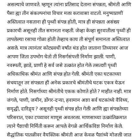
असल्याचे जाणवते. म्हणून त्यांना प्रतिसाद देताना संपन्नता, श्रीमंती आणि
पैसा ह्या तीन संकल्पनांचा विचार मला करावासा वाटतो. मनुष्यप्राणी
अस्तित्वात नसताना ही पृथ्वी संपन्न होती, मात्र ही संपन्नता असंख्य
प्रकारची असूनही तीत समानता नव्हती. जेव्हा केव्हा सुरवातीला पृथ्वी ही
तापलेल्या रसाचा गोळा होती तेव्हाच काय ती संपूर्ण समानता अस्तित्वात
असले. मात्र त्यानंतर कोट्यवधी वर्षांत थंड होत जाताना तिच्यावर आज
आपण जिता उपभोग घेतो ती निसर्गसंपत्ती निर्माण झाली. पाणी,
नवस्पती, झाडे, प्राणी हे सर्व जसे उत्क्रांत होत गेले तसतशी पृथ्वी
अधिकाधिक श्रीमंत आणि संपन्न होत गेली. श्रीमंती एका घटकाच्या
संचयातून तर संपन्नता ही अनेक प्रकारचे श्रीमंतीचे घटक एकत्र येऊन
निर्माण होते. निसर्गाच्या श्रीमंतीचे एकक कोणते होते ? माहीत नाही. मात्र
जंगले, पाणी, जमीन, डोंगर-दऱ्या, हवामान अशा सर्व घटकांध्ये वैविध्य,
समृद्धी, दारिद्र्य ? असूनही पृथ्वी संपन्न होत गेली आणि ह्या संपन्नतेच्या
परिसरात, एका टप्प्यावर माणूस अवतरला. माणसाच्या उत्क्रांतिक्रमात
त्याने पैशाची निर्मिती करून आपले वेगळे आर्थिकविश निर्माण केले.
सैद्धांतिक पातळीवर वैयक्तिक श्रीमंती आज केवळ पैशांध्ये मोजली जात