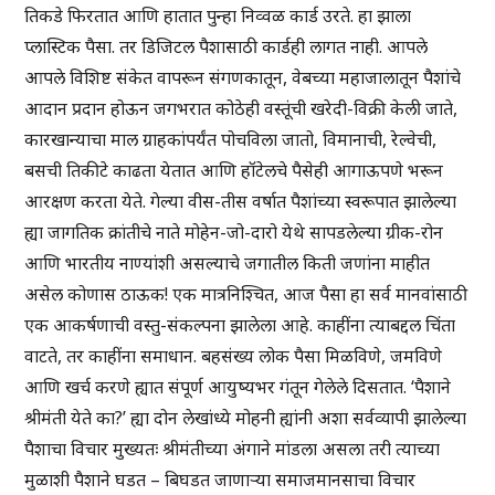
तिकडे फिरतात आणि हातात पुन्हा निव्वळ कार्ड उरते. हा झाला
प्लास्टिक पैसा. तर डिजिटल पैशासाठी कार्डही लागत नाही. आपले
आपले विशिष्ट संकेत वापरून संगणकातून, वेबच्या महाजालातून पैशांचे
आदान प्रदान होऊन जगभरात कोठेही वस्तूंची खरेदी-विक्री केली जाते,
कारखान्याचा माल ग्राहकांपर्यंत पोचविला जातो, विमानाची, रेल्वेची,
बसची तिकीटे काढता येतात आणि हॉटेलचे पैसेही आगाऊपणे भरून
आरक्षण करता येते. गेल्या वीस-तीस वर्षात पैशांच्या स्वरूपात झालेल्या
ह्या जागतिक क्रांतीचे नाते मोहेन-जो-दारो येथे सापडलेल्या ग्रीक-रोन
आणि भारतीय नाण्यांशी असल्याचे जगातील किती जणांना माहीत
असेल कोणास ठाऊक! एक मात्रनिश्चित, आज पैसा हा सर्व मानवांसाठी
एक आकर्षणाची वस्तु-संकल्पना झालेला आहे. काहींना त्याबद्दल चिंता
वाटते, तर काहींना समाधान. बहसंख्य लोक पैसा मिळविणे, जमविणे
आणि खर्च करणे ह्यात संपूर्ण आयुष्यभर गंतून गेलेले दिसतात. ‘पैशाने
श्रीमंती येते का?’ ह्या दोन लेखांध्ये मोहनी ह्यांनी अशा सर्वव्यापी झालेल्या
पैशाचा विचार मुख्यतः श्रीमंतीच्या अंगाने मांडला असला तरी त्याच्या
मुळाशी पैशाने घडत – बिघडत जाणाऱ्या समाजमानसाचा विचार