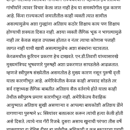
गांभीर्याने त्यावर विचार केला जात नाही हेच या समस्योगील मूळ कारण
आहे. किंवा राज्यकर्त्या जमातीतील काही व्यक्ती त्यात सामील
असल्यामुळेच अशा गुन्ह्यांना अतिशय कठोर शिक्षाच काय पण शिक्षाच
होण्याची शक्यता दिसत नाही. अश्या व्यक्ती लैंगिक भूक न भागल्यामुळे
नाही तर केवळ सहज उपलब्ध होतात व नंतर त्याचा कोणास पत्ताही
लागत नाही याची खात्री असल्यामुळेच अशा संबंधांना चटावतात.
केरळमधील कुरियन प्रकरण हेच दाखवते. एन.डी.तिवारी यांच्यासारखे
मुख्यमंत्रिपद भूषवणारे पुरुषही अशा प्रकरणात सापडलेले आढळतात.
म्हणजे स्त्रीपुरुष संख्येतील असमतोल हे मुख्य कारण नसून पुरुषी वृत्ती
याला कारणीभूत आहे. अमेरिकेतील केवळ काही अपवाद सोडले तर
सर्व राष्ट्राध्यक्ष लैंगिक बाबतीत अतिशय सैल वर्तनाचे होते याला काही
तेथील स्त्रीपुरुष प्रमाण कारणीभूत नाही. अमेरिकेतच वैवाहिक
आयुष्यात अतिशय सुखी असणाऱ्या व आपल्या बायकोशी अतिशय प्रेोने
वागणाऱ्या पुरुषाने ४८ स्त्रियांवर बलात्कार करून त्यांची हत्या केली होती
असे दिसते. त्याचे नाव गॅरी रिजबे. दुसरा असाच खुनाची परंपरा तीस वर्षे
चालवणारा रा डेनिस रीडर हा चर्चधील अधिकारी व कब स्काउटचा पुढारी