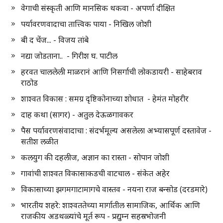
वेगाची संस्कृती आणि मानसिक थकवा - अपर्णा दीक्षित
पर्यावरणवादाचा तात्त्विक पाया - निखिल जोशी
बी द चेंज... - विजय तांबे
नद्या जोडताना.. - गिरीश घ. पाटील
हरवत चाललेली माळरानं आणि निसर्गाची लोकडायरी - साहेबराव
राठोड
शाश्वत विकास : समग्र दृष्टिकोनाच्या शोधात - हेमंत मोहरीर
दाह कथा (सागर) - अतुल देऊळगावकर
पैस पर्यावरणसंवादाचा : संदर्भमूल्य असलेला अभ्यासपूर्ण दस्तावेज -
सतीश लळीत
कलयुग की दहलीज, अज्ञान का रास्ता - सोपान जोशी
गावांची शाश्वत विकासाकडची वाटचाल - संकेत अहेर
विकासाच्या झगमगाटामागचे वास्तव - नयना राज बन्सोड (दरडमारे)
भारतीय शहरे: शाश्वततेच्या मार्गातील सामाजिक, आर्थिक आणि
राजकीय अडथळ्यांचे मूर्त रूप - प्रद्युम्न सहस्रभोजनी