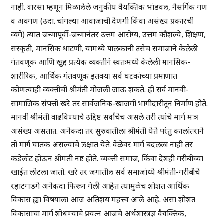
नाही. वारसा म्हणून मिळालेले जनुकीय वैयक्तिक भांडवल, नैसर्गिक गण
व अवगण (उदा. चांगल्या आवाजाची देणगी किंवा असंख्य प्रकारची
व्यंगे) त्यात जन्मापूर्वी-जन्मानंतर उत्तम आरोग्य, उत्तम कौशल्ये, शिक्षण,
संस्कृती, मानसिक धाटणी, यामध्ये पालकांनी तसेच समाजाने केलेली
गंतवणूक आणि खुद्द प्रत्येक व्यक्तीने स्वतःमध्ये केलेली मानसिक-
शारीरिक, आर्थिक गंतवणूक इतक्या सर्व घटकांच्या प्रमाणात
कोणत्याही व्यक्तीची श्रीमंती मोजली जाऊ शकते. ही सर्व मानवी-
सामाजिक संपत्ती खरे तर सार्वजनिक-खाजगी भागीदारीतून निर्माण होते.
मानवी श्रीमंती वाढविण्याचे उद्दिष्ट सर्वांचेच असले तरी त्यांचे मार्ग मात्र
असंख्य असतात. अनेकदा तर सुरुवातीला श्रीमंती येते परंतु कालांतराने
तो मार्ग घातक असल्याचे लक्षात येते. वेळेवर मार्ग बदलला नाही तर
कडेलोट होऊन श्रीमंती नष्ट होते. व्यक्ती समाज, किंवा देशही गरीबीच्या
खाईत लोटला जातो. खरे तर जगातील सर्व समाजांध्ये श्रीमंती-गरीबीचे
रहाटगाडगे अनेकदा फिरून गेली आहेत त्यामुळेच शोशत आर्थिक
विकास ह्या विषयाला आज अतिशय महत्त्व आले आहे. असा शोशत
विकासाचा मार्ग शोधण्याचे प्रयत्न आजचे अर्थशास्त्रज्ञ वैयक्तिक,