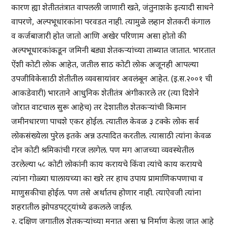
कारण ह्या शेतीततंत्रात वापलली जाणारी खते, जंतुनाशके इत्यादी साधने
वापरणे, अल्पभूधारकांना परवडत नाही. त्यामुळे लहान शेतकरी कंगाल
व कर्जबाजारी होत जातो आणि अखेर परिणाम असा होतो की
अल्पभूधारकांकडून जमिनी बड्या शेतकऱ्यांच्या ताब्यात जातात. भारतात
ऐंशी कोटी लोक आहेत, जतील साठ कोटी लोक अजूनही आपल्या
उपजीविकेसाठी शेतीतील व्यवसायांवर अवलंबून आहेत. (इ.स.२००१ ची
आकडेवारी) भारताने आधुनिक शेतीतंत्र अंगीकारले तर (त्या दिशेने
जोरात वाटचाल सुरू आहेच) तर देशातील शेतकऱ्यांची किमान
जमीनधारणा पाचशे एकर होईल. त्यातील केवळ ३ टक्के लोक सर्व
लोकसंख्येला पुरेल इतके अन्न उत्पादित करतील. त्यासाठी त्यांना केवळ
दोन कोटी श्रमिकांची गरज लागेल. पण मग आजच्या व्यवस्थेतील
उरलेल्या ५८ कोटी लोकांनी काय करायचे किंवा त्यांचे काय करायचे
त्यांना गोळ्या घालायच्या का खरे तर हाच उपाय प्रामाणिकपणाचा व
माणुसकीचा होईल. पण तसे अर्थातच होणार नाही. त्याऐवजी त्यांना
शहरातील झोपडपट्ट्यांध्ये ढकलले जाईल.
२. दक्षिण जगातील शेतकऱ्यांच्या मनात असा भ्र निर्माण केला जात आहे