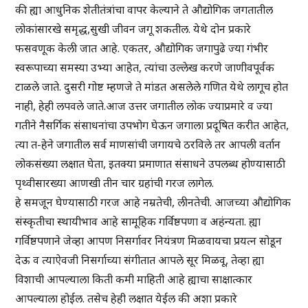
की ह्या आधुनिक शेतीतंत्रांचा वापर केल्याने ते औद्योगिक जगतातील
लोकांसारखे समृद्ध,सुखी जीवन जगू शकतील. येथे दोन प्रकारे
फसवणूक केली जात आहे. एकतर, औद्योगिक जगापुढे ज्या गंभीर
स्वरूपाच्या समस्या उभ्या आहेत, त्यांचा उल्लेख करणे जाणीवपूर्वक
टाळले जाते. दुसरी गोष्ट म्हणजे ते मांडत असलेले गणित येथे लागूच होत
नाही, हेही लपवले जाते.आज उत्तर जगातील लोक ज्याप्रमारे व ज्या
गतीने नैसर्गिक संसाधनांचा उपभोग घेऊन जगाला प्रदूषित करीत आहेत,
त्या त-हेने जगातील सर्व माणसांची जगायचे ठरविले तर आपली वर्तान
लोकसंख्या लक्षात घेता, इतक्या प्रमाणात संसाधने उपलब्ध होण्यासाठी
पृथ्वीसारख्या आणखी तीन चार ग्रहांची गरज लागेल.
हे समजून घेण्यासाठी गरज आहे नम्रतेची, लीनतेची. आजच्या औद्योगिक
संस्कृतीचा स्थायीभाव आहे सामूहिक गर्विष्ठपणा व अहंन्यता. ह्या
गर्विष्ठपणाने जेव्हा आपण निसर्गावर नियंत्रण मिळवायचा प्रयत्न सोडून
देऊ व त्याऐवजी निसर्गाच्या संगीतात आपले सूर मिळवू, तेव्हा ह्या
विशाची आपल्याला किती कमी माहिती आहे ह्याचा साक्षात्कार
आपल्याला होईल. तसेच हेही लक्षात येईल की अशा प्रकारे