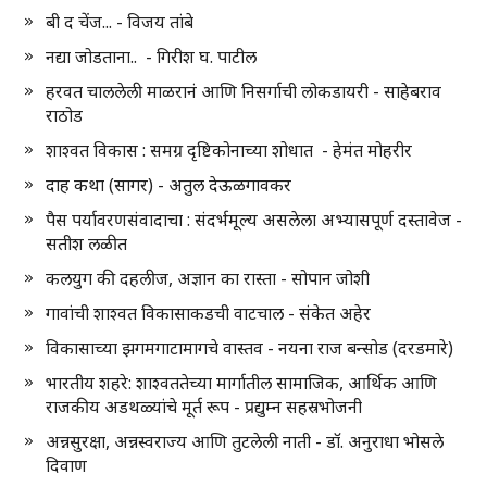
बी द चेंज... - विजय तांबे
नद्या जोडताना.. - गिरीश घ. पाटील
हरवत चाललेली माळरानं आणि निसर्गाची लोकडायरी - साहेबराव
राठोड
शाश्वत विकास : समग्र दृष्टिकोनाच्या शोधात - हेमंत मोहरीर
दाह कथा (सागर) - अतुल देऊळगावकर
पैस पर्यावरणसंवादाचा : संदर्भमूल्य असलेला अभ्यासपूर्ण दस्तावेज -
सतीश लळीत
कलयुग की दहलीज, अज्ञान का रास्ता - सोपान जोशी
गावांची शाश्वत विकासाकडची वाटचाल - संकेत अहेर
विकासाच्या झगमगाटामागचे वास्तव - नयना राज बन्सोड (दरडमारे)
भारतीय शहरे: शाश्वततेच्या मार्गातील सामाजिक, आर्थिक आणि
राजकीय अडथळ्यांचे मूर्त रूप - प्रद्युम्न सहस्रभोजनी
अन्नसुरक्षा, अन्नस्वराज्य आणि तुटलेली नाती - डॉ. अनुराधा भोसले
दिवाण