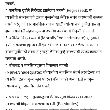
व्यक्ती.
* मानसिक दृष्टीने पिछेहाट झालेल्या व्यक्ती (Regressed): या
व्यक्तींची सामान्यपणे लहान मुलांसोबत लैंगिक संबंध करण्याची कल्पना
नसते. परंतु अनावर मानसिक तणावाखाली त्यांच्या वागणुकीत वासना
शमवण्यासाठी लहान मुलांचा उपयोग करण्याची विकृती डोकावते.
* अनैतिक विकृत व्यक्ती (Morally Indiscriminate): गुन्हेगारी
वृत्ती असलेल्या ह्या व्यक्ती एकंदरीने जीवनात भरकटलेल्या असतात.
वासनापूर्तीसाठी शक्य ते इतरही लैंगिक गुन्हे करण्याची त्यांच्याबाबतीत
शक्यता असते.
* भोळसट व मानसिकदृष्टया विकलांग व्यक्ती
(Naive/Inadequate): योग्यायोग्य मानसिक संदर्भ हरवलेल्या या
व्यक्तींना लहान मुलांकडून फारसा धोका नाही असे वाटते त्यामुळे
त्याच्याकडून असे गैरवर्तन घडते.
२. प्राधान्याने लहान मुलांकडूनच लैंगिक सुख मिळवण्यात आनंद
मानण्याची विकृती असलेल्या व्यक्ती. (Paedofiles)