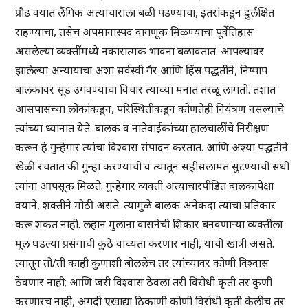
प्रौढ वयात लैंगिक अत्याचाराला बळी पडण्याचा, इतरांकडून दुर्लक्षित
राहण्याचा, तसेच अपमानास्पद वागणूक मिळण्याचा पूर्वेतिहास
असलेल्या व्यक्तींमध्ये नकारात्मक भावना बळावतात. आपल्यावर
झालेल्या अन्यायाचा अशा सर्वस्वी गैर आणि हिंस्र पद्धतीने, निष्पाप
बालकावर सूड उगवण्याचा विचार त्यांच्या मनात तरळू लागतो. तशात
आसपासच्या लोकांकडून, परिस्थितीकडून कोणतेही नियंत्रण नसल्याचे
त्यांच्या ध्यानात येते. बालक व नातेवाईकांच्या हालचालींचे निरीक्षण
करून हे गुन्हेगार त्यांचा विश्वास संपादन करतात. आणि अश्या पद्धतीने
खेळी रचतात की गुन्हा करण्याची व त्यातून सहीसलामत सुटण्याची संधी
त्यांना आपसूक मिळते. गुन्हेगार व्यक्ती अत्याचारपीडित बालकापेक्षा
वयाने, शक्तीने मोठी असते. त्यामुळे बालक अनेकदा त्यांचा प्रतिकार
करू शकत नाही. लहान मुलांना वासनेची शिकार बनवणाऱ्या व्यक्तीला
मूल घडल्या प्रसंगाची कुठे वाच्यता करणार नाही, याची खात्री असते.
त्यातून तो/ती काही कुणाशी बोललेच तर त्यांच्यावर कोणी विश्वास
ठेवणार नाही; आणि जरी विश्वास ठेवला तरी विरोधी कृती तर कुणी
करणारच नाही, अगदी एखाद्या ठिकाणी कोणी विरोधी कृती केलीच तर