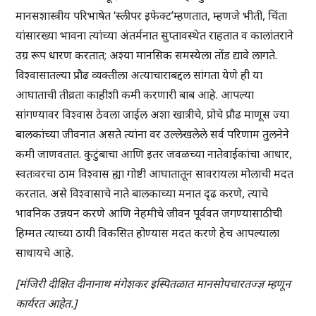
मानसशास्त्रीय परिभाषेत ‘स्लीपर इफेक्ट’म्हणतात, म्हणजे भीती, चिंता
यांसारख्या भावना त्यांच्या अंतर्मनात सुप्तावस्थेत राहतात व कालांतराने
उग्र रूप धारण करतात; अश्या मानसिक समस्येला तोंड द्यावे लागते.
विश्वासातल्या प्रौढ व्यक्तीला अत्याचाराबद्दल सांगता येणे ही या
आघाताची तीव्रता काहीशी कमी करणारी बाब आहे. आपल्या
सांगण्यावर विश्वास ठेवला जाईल अशा खात्रीचे, प्रोचे प्रौढ माणूस ज्या
बालकांच्या जीवनात असते त्यांना वर उल्लेखलेले सर्व परिणाम तुलनेने
कमी जाणवतात. कुटुंबाचा आणि इतर जवळच्या नातेवाईकांचा आधार,
स्वतःवरचा ठाम विश्वास ह्या गोष्टी आघातातून सावरायला मोलाची मदत
करतात. असे विश्वासाचे नाते बालकाच्या मनात दृढ करणे, त्याचे
भावनिक उन्नयन करणे आणि नेहमीचे जीवन पूर्ववत जगण्यासाठीची
हिम्मत त्याच्या ठायी विकसित होण्यास मदत करणे हेच आपल्याला
साधायचे आहे.
[मंजिरी दीक्षित दीनानाथ मंगेशकर इस्पितळात मानसोपचारतज्ज्ञ म्हणून
कार्यरत आहेत.]