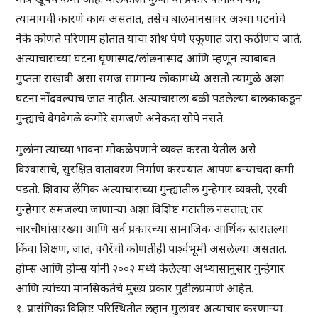
त्यामागची कारणे काय असतात, तसेच बालमानसावर अश्या घटनांचे
नेके कोणते परिणाम होतात याचा शोध घेणे एकूणात जरा कठीणच जाते.
अत्याचाराच्या घटना घृणास्पद/लांछनास्पद आणि म्हणून त्याबाबत
गुप्तता राखावी असा समज सामान्य लोकांमध्ये असतो त्यामुळे अशा
घटना नोंदवल्याच जात नाहीत. अत्याचाराला बळी पडलेल्या बालकांकडून
गुन्ह्याचे वेगवेगळे कंगोरे समजणे अनेकदा सोपे नसते.
मुलांना त्यांच्या भावना मोकळेपणाने व्यक्त करता येतील असे
विश्वासाचे, सुरक्षित वातावरण निर्माण करण्यात आपण बऱ्याचदा कमी
पडतो. शिवाय लैंगिक अत्याचाराच्या गुन्ह्यांतील गुन्हेगार व्यक्ती, एरवी
गुन्हेगार समजल्या जाणाऱ्या अशा विशिष्ट गटातील नसतात; तर
चारचौघांसारख्या आणि सर्व प्रकारच्या सामाजिक आर्थिक स्तरातल्या
किंवा शिक्षण, जात, वगैरेंची कोणतीही पार्श्वभूमी असलेल्या असतात.
होम्स आणि होम्स यांनी २००२ मध्ये केलेल्या अभ्यासानुसार गुन्हेगार
आणि त्यांच्या मानसिकतेचे मुख्य प्रकार पुढीलप्रमाणे आहेत.
१. प्रासंगिकः विशिष्ट परिस्थितीत लहान मुलांवर अत्याचार करणाऱ्या