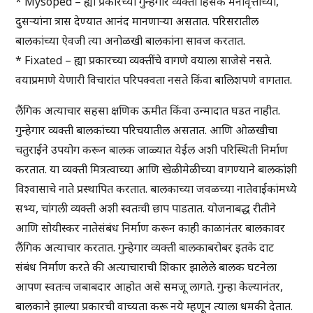
* Mysoped – ह्या प्रकारच्या गुन्हेगार व्यक्ती हिंसक मनोवृत्तीच्या,
दुसऱ्यांना त्रास देण्यात आनंद मानणाऱ्या असतात. परिसरातील
बालकांच्या ऐवजी त्या अनोळखी बालकांना सावज करतात.
* Fixated – ह्या प्रकारच्या व्यक्तींचे वागणे वयाला साजेसे नसते.
वयाप्रमाणे येणारी विचारांत परिपक्वता नसते किंवा बालिशपणे वागतात.
लैंगिक अत्याचार सहसा क्षणिक ऊमीत किंवा उन्मादात घडत नाहीत.
गुन्हेगार व्यक्ती बालकांच्या परिचयातील असतात. आणि ओळखीचा
चतुराईने उपयोग करून बालक जाळ्यात येईल अशी परिस्थिती निर्माण
करतात. या व्यक्ती मित्रत्वाच्या आणि खेळीमेळीच्या वागण्याने बालकांशी
विश्वासाचे नाते प्रस्थापित करतात. बालकाच्या जवळच्या नातेवाईकांमध्ये
सभ्य, चांगली व्यक्ती अशी स्वतःची छाप पाडतात. योजनाबद्ध रीतीने
आणि सोयीस्कर नातेसंबंध निर्माण करून काही काळानंतर बालकावर
लैंगिक अत्याचार करतात. गुन्हेगार व्यक्ती बालकाबरोबर इतके दाट
संबंध निर्माण करते की अत्याचाराची शिकार झालेले बालक घटनेला
आपण स्वतःच जबाबदार आहोत असे समजू लागते. गुन्हा केल्यानंतर,
बालकाने झाल्या प्रकारची वाच्यता करू नये म्हणून त्याला धमकी देतात.