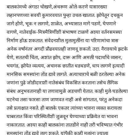
बालकांमध्ये अंगठा चोखणे,अंथरूण ओले करणे यासारख्या
लहानपणच्या सवयी कुमारवयात पुन्हा उचल खातात. झोपेतून दचकून
जागे होणे, भूक न लागणे, शाळेत, अभ्यासात मागे पडणे, घेपणाने
वागणे, नातेवाईक-मित्रमैत्रिणींशी संभाषण टाळणे अश्या वर्तनसमस्या
निर्माण होऊ शकतात. संवेदनशील मुलामुलींना या परिणामांचा त्रास
अनेक वर्षांनंतर अगदी प्रौढवयातही जाणवू शकतो. उदा. नैराश्याचे झटके
येणे, सततची चिंता, अशांत झोप, दारू आणि अमली पदार्थांचे व्यसन,
भयगंड, झोपेत व्यत्यय, अचानक छातीत धडधडणे, धाप लागणे इत्यादी
मानसिक समस्यांना तोंड द्यावे लागते. अत्याचाराचे बळी ठरलेल्या अनेक
जणांना पुढे जोडीदाराशी नातेसंबंध विकसित करताना तसेच लैंगिक
संबंध अनुभवतानाही या तणावामुळे अडचणी येतात. काही मुले घडलेल्या
घटनेचा तसा फारसा ताण जाणवत नाही असे सांगतात, परंतु अनेकदा
तसे प्रत्यक्षात नसते. ही बालके एकतर त्यांच्या भावना व्यक्त करायला
घाबरतात किंवा परिस्थितीशी जुळवून घेण्याच्या प्रक्रियेत या भावना
नाकारतात. अश्या काही बालकांना तातडीने नाही तरी भविष्यात गंभीर
समस्यांना तोंड द्यावे लागू शकते. यांपैकी काही मुलांना ज्याला