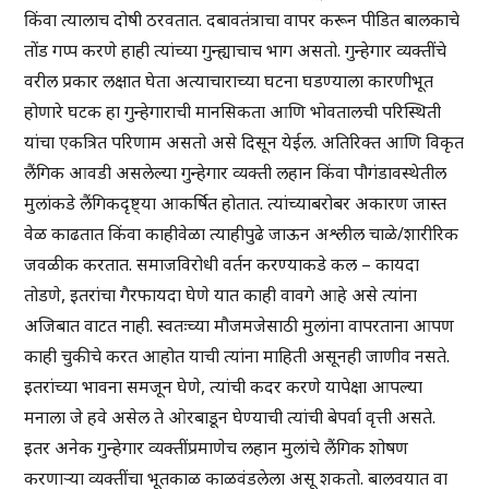
किंवा त्यालाच दोषी ठरवतात. दबावतंत्राचा वापर करून पीडित बालकाचे
तोंड गप्प करणे हाही त्यांच्या गुन्ह्याचाच भाग असतो. गुन्हेगार व्यक्तींचे
वरील प्रकार लक्षात घेता अत्याचाराच्या घटना घडण्याला कारणीभूत
होणारे घटक हा गुन्हेगाराची मानसिकता आणि भोवतालची परिस्थिती
यांचा एकत्रित परिणाम असतो असे दिसून येईल. अतिरिक्त आणि विकृत
लैंगिक आवडी असलेल्या गुन्हेगार व्यक्ती लहान किंवा पौगंडावस्थेतील
मुलांकडे लैंगिकदृष्ट्या आकर्षित होतात. त्यांच्याबरोबर अकारण जास्त
वेळ काढतात किंवा काहीवेळा त्याहीपुढे जाऊन अश्लील चाळे/शारीरिक
जवळीक करतात. समाजविरोधी वर्तन करण्याकडे कल – कायदा
तोडणे, इतरांचा गैरफायदा घेणे यात काही वावगे आहे असे त्यांना
अजिबात वाटत नाही. स्वतःच्या मौजमजेसाठी मुलांना वापरताना आपण
काही चुकीचे करत आहोत याची त्यांना माहिती असूनही जाणीव नसते.
इतरांच्या भावना समजून घेणे, त्यांची कदर करणे यापेक्षा आपल्या
मनाला जे हवे असेल ते ओरबाडून घेण्याची त्यांची बेपर्वा वृत्ती असते.
इतर अनेक गुन्हेगार व्यक्तींप्रमाणेच लहान मुलांचे लैंगिक शोषण
करणाऱ्या व्यक्तींचा भूतकाळ काळवंडलेला असू शकतो. बालवयात वा