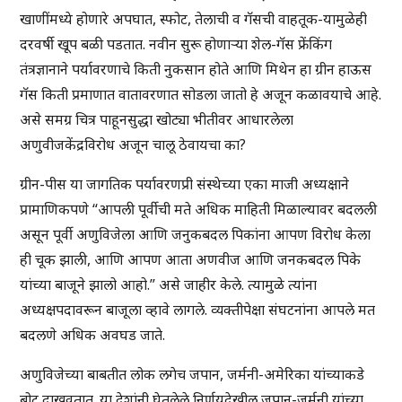
खाणींमध्ये होणारे अपघात, स्फोट, तेलाची व गॅसची वाहतूक-यामुळेही
दरवर्षी खूप बळी पडतात. नवीन सुरू होणाऱ्या शेल-गॅस फ्रेंकिंग
तंत्रज्ञानाने पर्यावरणाचे किती नुकसान होते आणि मिथेन हा ग्रीन हाऊस
गॅस किती प्रमाणात वातावरणात सोडला जातो हे अजून कळावयाचे आहे.
असे समग्र चित्र पाहूनसुद्धा खोट्या भीतीवर आधारलेला
अणुवीजकेंद्रविरोध अजून चालू ठेवायचा का?
ग्रीन-पीस या जागतिक पर्यावरणप्री संस्थेच्या एका माजी अध्यक्षाने
प्रामाणिकपणे “आपली पूर्वीची मते अधिक माहिती मिळाल्यावर बदलली
असून पूर्वी अणुविजेला आणि जनुकबदल पिकांना आपण विरोध केला
ही चूक झाली, आणि आपण आता अणवीज आणि जनकबदल पिके
यांच्या बाजूने झालो आहो.” असे जाहीर केले. त्यामुळे त्यांना
अध्यक्षपदावरून बाजूला व्हावे लागले. व्यक्तीपेक्षा संघटनांना आपले मत
बदलणे अधिक अवघड जाते.
अणुविजेच्या बाबतीत लोक लगेच जपान, जर्मनी-अमेरिका यांच्याकडे
बोट दाखवतात. या देशांनी घेतलेले निर्णयदेखील जपान-जर्मनी यांच्या