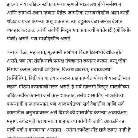
झाल्या – या जॉइंट- स्टॉक कंपन्या म्हणजे भांडवलशाहीचे मर्मस्थान
आणि सामर्थ्य-स्थान म्हणता येईल. जागतिक स्तरावरदेखील अशा काही
थोड्याच प्रचंड कंपन्या असू शकतात. त्या बहुतेक वेळा अनेक देशांत
व्यवहार करतात. त्यांची सर्वांची मिळून एक प्रकारची मक्तेदारी (ओलिगो-
पोली) असते, पण स्पर्धादेखील असते.
बऱ्याच वेळा, महत्त्वाचे, मूलगामी संशोधन विद्यापीठांमध्येदेखील होत
असते. पण त्या संशोधनाचे प्रत्यक्ष तंत्रज्ञानात रूपांतर करून, वस्तू/सेवा
निर्माण करून, त्याची जाहिरात, वितरणव्यवस्था, सेवाव्यवस्था
(सर्व्हिसिंग), विक्रीयंत्रणा तयार करून ग्राहकांपर्यंत पोचवणे यासाठी मात्र
लहान-मोठ्या कंपन्यांची गरज असते. हे सर्व खाजगी विस्तृत मालकीच्या
जॉइंट-स्टॉक कंपन्या जसे करू शकतात, तसेच शासकीय मालकीच्या
कंपन्याही करू शकतात. पण आजपर्यंतच्या सर्व देशातील आणि सर्व
कालातील अनुभवावरून असे दिसते की शासकीय कंपन्या अकार्यक्षम,
महाग, उधळपट्टी करणाऱ्या व ग्राहकांच्या सोयींची आणि आवडनिवड
यांची पर्वा न करणाऱ्या असतात – त्यांना स्पर्धेला तोंड द्यावे लागत नाही हे