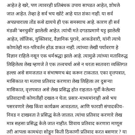
आहेत हे खरे, पण त्यावरही प्रतिबंधक उपाय सापडत आहेत, शोधले
जात आहेत. तेव्हा हे सर्व भय खोटे आहे यात शंका नाही. या सर्व
अपप्रचाराला तोंड कसे द्यायचे ही एक समस्याच आहे. कारण ही सर्व
मंडळी ‘बनचुकी’ झालेली आहेत. त्यांची मते दगडाप्रमाणे घट्ट झालेली
आहेत, लॉजिक, युक्तिवाद, वैज्ञानिक पुरावे, आकडेवारी, यांनी त्याचे
कोणतेही मत-परिवर्तन होऊ शकत नाही. त्यांच्या लेखी पर्यावरण हे
विज्ञान राहिले नसून एक धर्मश्रद्धा झाले आहे. त्यामुळे त्यांच्या मताविरुद्ध
लिहिलेला लेख म्हणजे ते एक तत्त्वचर्चा असे न धरता स्वतःवरा व्यक्तिगत
हल्ला असे समजतात व संभाषणच बंद करून टाकतात. एका वृत्तपत्रात,
मासिकात या मताचा प्रतिवाद करणारा लेख लिहिला तर दुसऱ्या
मासिकात, वृत्तपत्रात असे लेख प्रसिद्ध होत राहतात-पूर्वी केलेल्या
प्रतिवादाची कोणतीही दखल न घेता. प्रसार-माध्यमांनाही असे भय
पसरवणारे लेख किंवा कार्यक्रम आवडतात, आणि फारशी संपादकीय-
निवड न दाखवता ते प्रसिद्ध केले जातात. त्यांचा प्रतिवाद करणारे लेख
मात्र सहसा प्रसिद्ध केले जात नाहीत. शिवाय प्रतिवाद करणारा माणूस
तरी आपला कामधंदा सोडून किती ठिकाणी प्रतिवाद करत बसणार ? या