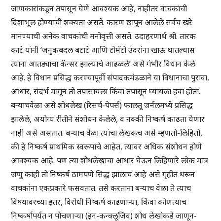
जाणकारांकडून तपासून घेणे आवश्यक आहे, नाहीतर वाचकांची
दिशाभूल होण्याची शक्यता असते. कारण छापून आलेले सर्वच खरे
मानण्याची अनेक वाचकांची मनोवृत्ती असते. उदाहरणार्थ श्री. तारक
काटे यांनी ‘जनुकबदल बटाटे आणि टोमॅटो उंदरांना खाऊ घातल्यास
त्यांना आतड्याचा कॅन्सर झाल्याचे आढळले’ असे गंभीर विधान केले
आहे. हे विधान प्रसिद्ध करण्यापूर्वी संपादकमंडळाने या विधानाचा पुरावा,
आधार, संदर्भ मागून तो तपासायला किंवा तपासून घ्यायला हवा होता.
बऱ्याचवेळा असे शोधलेख (रिसर्च-पेपर्स) फालतू जर्नलमध्ये प्रसिद्ध
झालेले, अयोग्य रीतीने संशोधन केलेले, व नक्की निष्कर्ष काढता येणार
नाही असे असतात. बऱ्याच वेळा त्यांचा लेखकच असे म्हणतो-लिहितो,
की हे निष्कर्ष प्राथमिक स्वरूपाचे आहेत, त्यावर अधिक संशोधन होणे
आवश्यक आहे. पण त्या शोधलेखाचा आधार घेऊन लिहिणारे लोक मात्र
जणु काही तो निष्कर्ष ठामपणे सिद्ध झालाच आहे असे गृहीत धरून
वाचकांना एकप्रकारे फसवतात. तसे करताना बऱ्याच वेळा ते त्याच
विषयावरच्या इतर, विरोधी निष्कर्ष काढणाऱ्या, किंवा कोणत्याच
निष्कर्षापर्यंत न पोचणाऱ्या (इन-कन्क्लूजिव) शोध लेखांकडे जाणून-