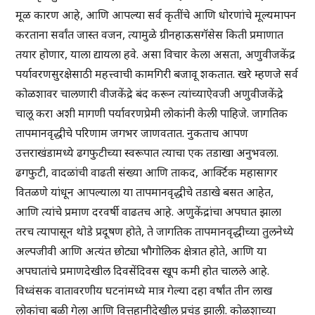
मूळ कारण आहे, आणि आपल्या सर्व कृतींचे आणि धोरणांचे मूल्यमापन
करताना सर्वांत जास्त वजन, त्यामुळे ग्रीनहाऊसगॅसेस किती प्रमाणात
तयार होणार, याला द्यायला हवे. असा विचार केला असता, अणुवीजकेंद्र
पर्यावरणसुरक्षेसाठी महत्त्वाची कामगिरी बजावू शकतात. खरे म्हणजे सर्व
कोळशावर चालणारी वीजकेंद्रे बंद करून त्यांच्याऐवजी अणुवीजकेंद्रे
चालू करा अशी मागणी पर्यावरणप्रेमी लोकांनी केली पाहिजे. जागतिक
तापमानवृद्धीचे परिणाम जगभर जाणवतात. नुकताच आपण
उत्तराखंडामध्ये ढगफुटीच्या स्वरूपात त्याचा एक तडाखा अनुभवला.
ढगफुटी, वादळांची वाढती संख्या आणि ताकद, आर्क्टिक महासागर
वितळणे यांधून आपल्याला या तापमानवृद्धीचे तडाखे बसत आहेत,
आणि त्यांचे प्रमाण दरवर्षी वाढतच आहे. अणुकेंद्रांचा अपघात झाला
तरच त्यापासून थोडे प्रदूषण होते, ते जागतिक तापमानवृद्धीच्या तुलनेध्ये
अल्पजीवी आणि अत्यंत छोट्या भौगोलिक क्षेत्रात होते, आणि या
अपघातांचे प्रमाणदेखील दिवसेंदिवस खूप कमी होत चालले आहे.
विध्वंसक वातावरणीय घटनांमध्ये मात्र गेल्या दहा वर्षांत तीन लाख
लोकांचा बळी गेला आणि वित्तहानीदेखील प्रचंड झाली. कोळशाच्या