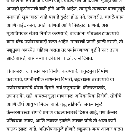
याबद्दल श्री तारक काटे यांना वाईट वाटते, पण आदिवासी पूर्वीही आणि
आजही कुपोषणाचे बळी होते आणि आहेत, त्यामुळे त्यांच्यात बालमृत्यूंचे
प्रमाणही खूप जास्त आहे याकडे दुर्लक्ष होऊ नये. एकंदरीत, चांगले काय
आणि वाईट काय, प्रगती कोणती आणि पिछेहाट कोणती, असा
मूल्यविषयक संशय निर्माण करण्याचे, वाचकांना गोंधळात टाकण्याचे
काम बरेच पर्यावरणवादी करत आहेत. मानवाची प्रगती झाली नसती, तो
पशुतुल्य अवस्थेत राहिला असता तर पर्यावरणाच्या दृष्टीने फार उत्तम
झाले असते, असे बऱ्याच लोकांना वाटते, असे दिसते.
विनाकारण अवास्तव भय निर्माण करण्याचे, बागुलबुवा निर्माण
करण्याचे, प्रगतीमधील साधनांना विषारी, ब्रह्मराक्षस ठरवण्याचे या
पर्यावरणवाद्यांचे धोरण दिसते. सर्व जंतुनाशके, कीटकनाशके,
तणनाशके, खते, वापरूनसुद्धा माणसाला अधिकाधिक निरोगी, सोयीचे,
आणि दीर्घ आयुष्य मिळत आहे. वृद्ध होईपर्यंत जगल्यामुळे
कॅन्सरसारख्या रोगाचे प्रमाण वाढल्यासारखे दिसत आहे, पण कॅन्सर
प्रतिबंधक उपाय, आणि लवकर झालेले उपचार यांळे तो आता कमी
घातक झाला आहे. अतिपोषणामुळे होणारे लठ्ठपणा-जन्य आजार वाढत