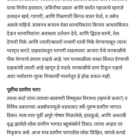
याचा निर्णय हवामान, जमिनीचा प्रकार आणि सर्वांत गहत्त्वाचे म्हणजे
उत्पादन खर्च, गागणी, आणि गिळणारी किंगत यावर घेतो, व तसेच
असले पाहिजे. शासनच बऱ्याच वेळा धान्यपिकांना किगान आधारकिंमत
देऊन धान्यपिकांना अवास्तव उत्तेजन देते, आणि द्विदल धान्ये, तेल
देणारी पिके आणि ज्वारी/बाजरी नाचणी यांची पिके घेण्यापासून त्यांना
परावृत्त करते. ग्राहकांकडून मागणी वाढल्यावर आजरा येथे घनसाळीचे
पीक घेण्याचे प्रमाण वाढले आहे. पण घनसाळीला जास्त किंमत देण्याची
ग्राहकांची तयारी आहे म्हणून हे घडले. घनसाळीचे वाण टिकून राहावे
अशा पर्यावरण-पूरक निःस्वार्थी भावनेतून हे होऊ शकत नाही.
पूर्वीचा ग्रामीण भागः
तारक काटे यांना त्यांच्या बालपणी विषमुक्त निरामय (म्हणजे काय?) व
विविध प्रकारच्या अन्नसेवनामुळे धडधाकट स्त्री-पुरुष ग्रामीण भागात
दिसत. मला मात्र पूर्वी अपुरे पोषण मिळालेले, हाडकुळे, आणि अकाली
वृद्ध झालेले लोक ग्रामीण भागात बहुसंख्येने दिसत. त्यांचा आहार तर
निकृष्टच असे. आज मात्र ग्रामीण भागातील लोक शिक्षित, चांगले कपडे