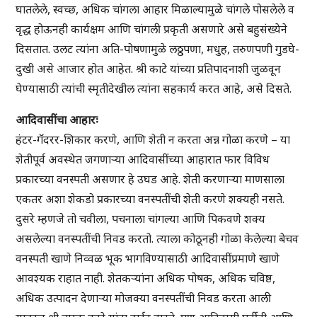
घातलेले, स्वच्छ, अधिक चांगला आहार मिळाल्यामुळे चांगले पोसलेले व
वृद्ध होऊनही कार्यक्षम आणि चांगली प्रकृती असणारे असे बहुसंख्येने
दिसतात. उलट त्यांना अति-पोषणामुळे लठ्ठपणा, मधुह, तरुणपणी गुडघे-
दुखी असे आजार होत आहेत. श्री काटे यांच्या प्रतिपादनाशी जुळवून
घेण्यासाठी त्यांची स्मृतीदेखील त्यांना सहकार्य करत आहे, असे दिसते.
आदिवासींचा आहारः
हंटर-गॅदरर-शिकार करणे, आणि शेती न करता अन्न गोळा करणे – या
शेतीपूर्व अवस्थेत जगणाऱ्या आदिवासींच्या आहारात फार विविध
प्रकारच्या वनस्पती असणार हे उघड आहे. शेती करणाऱ्या माणसाला
एकतर अशा शेकडो प्रकारच्या वनस्पतींची शेती करणे शक्यही नसते.
दुसरे म्हणजे तो चवीला, पचनाला चांगल्या आणि पिकवणे शक्य
असलेल्या वनस्पतींची निवड करतो. त्याला कोठूनही गोळा केलेल्या बेचव
वनस्पती खाणे निव्वळ भूक भागविण्यासाठी आदिवासींप्रमाणे खाणे
आवश्यक राहात नाही. शेतकऱ्यांना अधिक पोषक, अधिक चविष्ठ,
अधिक उत्पादन देणाऱ्या मोजक्या वनस्पतींची निवड करता आली