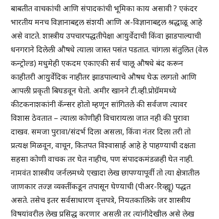
बाबतीत वाचकांची आणि संपादकांची भूमिका काय असावी ? एकंदर
भारतीय मनच विज्ञानाबद्दल संशयी आणि अ-विज्ञानाबद्दल श्रद्धाळू आहे
असे वाटते. शास्त्रीय उपचारपद्धतीपेक्षा आयुर्वेदाची किंवा झाडपाल्याची
धनगराने दिलेली औषधे त्याला जास्त पसंत पडतात. चांगला संतुलित (वेल
कन्ट्रोल्ड) मधुमेही एकदम एकाएकी सर्व चालू औषधे बंद करून
काहीतरी आयुर्वेदिक नाहीतर झाडपाल्याचे औषध घेऊ लागतो आणि
आपली प्रकृती बिघडवून घेतो. अमीर खानने टी.व्ही.प्रोग्रॅममध्ये
कीटकनाशकांनी कॅन्सर होतो म्हणून सांगितले की सर्वजण त्यावर
विशास ठेवतात – त्याला कोणीही विचारायला जात नही की पुरावा
दाखव. समजा पुरावा/संदर्भ दिला असला, किंवा नंतर दिला तरी तो
प्रत्यक्ष मिळवून, वाचून, कितपत विश्वासार्ह आहे हे पाहण्याची दक्षता
सहसा कोणी वाचक तर घेत नाहीच, पण संपादकमंडळही घेत नाही.
नामवंत शास्त्रीय जर्नलमध्ये एखादा लेख छापण्यापूर्वी तो त्या क्षेत्रातील
जाणकार तज्ज्ञ व्यक्तींकडून तपासून घेण्याची (पीअर-रिव्ह्यू) पद्धत
असते. तसेच इतर सर्वसाधारण वृत्तपत्रे, नियतकालिके जर शास्त्रीय
विषयांवरील लेख प्रसिद्ध करणार असली तर त्यांनीदेखील असे लेख