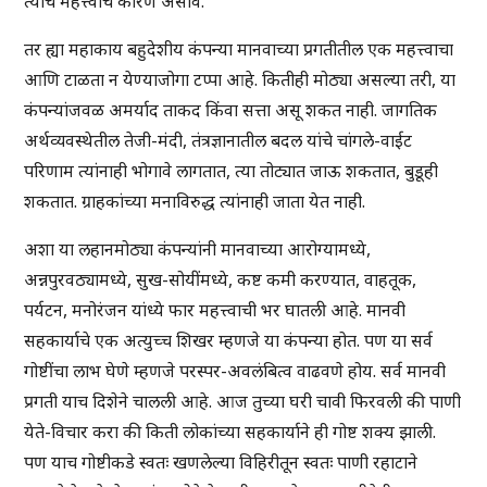
त्याचे महत्त्वाचे कारण असावे.
तर ह्या महाकाय बहुदेशीय कंपन्या मानवाच्या प्रगतीतील एक महत्त्वाचा
आणि टाळता न येण्याजोगा टप्पा आहे. कितीही मोठ्या असल्या तरी, या
कंपन्यांजवळ अमर्याद ताकद किंवा सत्ता असू शकत नाही. जागतिक
अर्थव्यवस्थेतील तेजी-मंदी, तंत्रज्ञानातील बदल यांचे चांगले-वाईट
परिणाम त्यांनाही भोगावे लागतात, त्या तोट्यात जाऊ शकतात, बुडूही
शकतात. ग्राहकांच्या मनाविरुद्ध त्यांनाही जाता येत नाही.
अशा या लहानमोठ्या कंपन्यांनी मानवाच्या आरोग्यामध्ये,
अन्नपुरवठ्यामध्ये, सुख-सोयींमध्ये, कष्ट कमी करण्यात, वाहतूक,
पर्यटन, मनोरंजन यांध्ये फार महत्त्वाची भर घातली आहे. मानवी
सहकार्याचे एक अत्युच्च शिखर म्हणजे या कंपन्या होत. पण या सर्व
गोष्टींचा लाभ घेणे म्हणजे परस्पर-अवलंबित्व वाढवणे होय. सर्व मानवी
प्रगती याच दिशेने चालली आहे. आज तुच्या घरी चावी फिरवली की पाणी
येते-विचार करा की किती लोकांच्या सहकार्याने ही गोष्ट शक्य झाली.
पण याच गोष्टीकडे स्वतः खणलेल्या विहिरीतून स्वतः पाणी रहाटाने