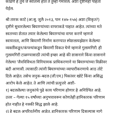
काढणे हे तुचे जे स्वातंत्र्य होते ते तुम्ही गमावले. अशा दृष्टीनेही पाहता
येईल.
श्री तारक काटे (आ.सु. जुलै २०१३, पान १४७-१५७) अशा (विकृत?)
दृष्टीने सुधारलेल्या बियाण्यांच्या वापराकडे पाहात आहेत. त्यांच्या मते
स्वतःच्या शेतात तयार केलेल्या बियाण्यांचा वापर करणे म्हणजे
स्वायत्तता, आणि बियाणी निर्माण करण्यात स्पेशलायझेशन केलेल्या
व्यक्तींकडून/कंपन्यांकडून बियाणी विकत घेणे म्हणजे गुलामगिरी. ही
गुलामगिरी टाळण्यासाठी त्यांची इच्छा आहे की शासनाने किंवा शासनाने
नेलेल्या ‘जैवविविधता विनियामक प्राधिकरणाने या बियाण्यांच्या विक्रीवर
बंदी आणावी. त्यासाठी त्यांनी बियाण्यांच्या व्यापारीकरणाचे आठ तोटे
दिले आहेत. तसेच जनुक-बदल (जी.एम.) पिकांवर खोटे किंवा असिद्ध
आरोप केले आहेत. ते आणि त्यांची प्रत्युत्तरे अशी-
१) बदललेल्या जनुकांचे पुढे काय परिणाम होणार हे अनिश्चित आहे.
उत्तर – गेल्या १५ वर्षांच्या अनुभवावरून कोणतेही हानिकारक परिणाम
होत नाहीत हे नक्की सिद्ध झाले आहे.
२) हे बदल अपरिवर्तनीय आहेत. हानिकारक परिणाम दिसल्यास मागे