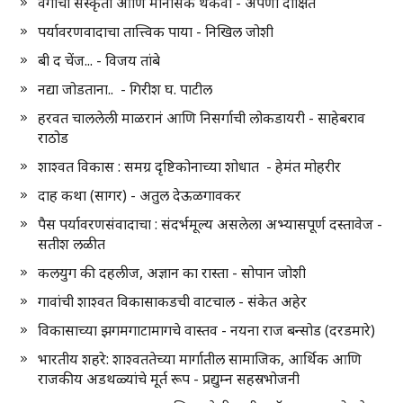
वेगाची संस्कृती आणि मानसिक थकवा - अपर्णा दीक्षित
पर्यावरणवादाचा तात्त्विक पाया - निखिल जोशी
बी द चेंज... - विजय तांबे
नद्या जोडताना.. - गिरीश घ. पाटील
हरवत चाललेली माळरानं आणि निसर्गाची लोकडायरी - साहेबराव
राठोड
शाश्वत विकास : समग्र दृष्टिकोनाच्या शोधात - हेमंत मोहरीर
दाह कथा (सागर) - अतुल देऊळगावकर
पैस पर्यावरणसंवादाचा : संदर्भमूल्य असलेला अभ्यासपूर्ण दस्तावेज -
सतीश लळीत
कलयुग की दहलीज, अज्ञान का रास्ता - सोपान जोशी
गावांची शाश्वत विकासाकडची वाटचाल - संकेत अहेर
विकासाच्या झगमगाटामागचे वास्तव - नयना राज बन्सोड (दरडमारे)
भारतीय शहरे: शाश्वततेच्या मार्गातील सामाजिक, आर्थिक आणि
राजकीय अडथळ्यांचे मूर्त रूप - प्रद्युम्न सहस्रभोजनी