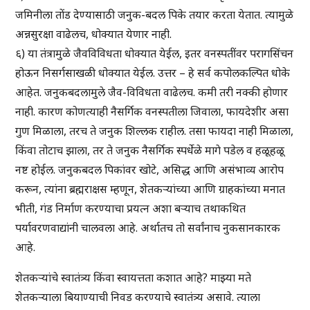
जमिनीला तोंड देण्यासाठी जनुक-बदल पिके तयार करता येतात. त्यामुळे
अन्नसुरक्षा वाढेलच, धोक्यात येणार नाही.
६) या तंत्रामुळे जैवविविधता धोक्यात येईल, इतर वनस्पतींवर परागसिंचन
होऊन निसर्गसाखळी धोक्यात येईल. उत्तर – हे सर्व कपोलकल्पित धोके
आहेत. जनुकबदलामुले जैव-विविधता वाढेलच. कमी तरी नक्की होणार
नाही. कारण कोणत्याही नैसर्गिक वनस्पतीला जिवाला, फायदेशीर असा
गुण मिळाला, तरच ते जनुक शिल्लक राहील. तसा फायदा नाही मिळाला,
किंवा तोटाच झाला, तर ते जनुक नैसर्गिक स्पर्धेळे मागे पडेल व हळूहळू
नष्ट होईल. जनुकबदल पिकांवर खोटे, असिद्ध आणि असंभाव्य आरोप
करून, त्यांना ब्रह्मराक्षस म्हणून, शेतकऱ्यांच्या आणि ग्राहकांच्या मनात
भीती, गंड निर्माण करण्याचा प्रयत्न अशा बऱ्याच तथाकथित
पर्यावरणवाद्यांनी चालवला आहे. अर्थातच तो सर्वांनाच नुकसानकारक
आहे.
शेतकऱ्यांचे स्वातंत्र्य किंवा स्वायत्तता कशात आहे? माझ्या मते
शेतकऱ्याला बियाण्याची निवड करण्याचे स्वातंत्र्य असावे. त्याला