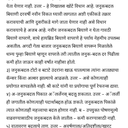
येता येणार नाही. उत्तर – हे निखालस खोटे विधान आहे. जनुकबदल
बियाणी दरवर्षी नवीन विकत घ्यावी लागतात अशी एकीकडे तक्रार
करावयाची आणि दुसरीकडे मागे जाता येणार नाही असे विधान
करावयाचे हे अजब आहे. नवीन जनकबदल बियाणे न घेता गावठी
बियाणे वापरणे, साधे हायब्रिड बियाणे वापरणे हे पर्याय नेहमीच उपलब्ध
असतील. अगदी गेला बाजार जनुकबदल बियाणे वापरून मिळालेले
धान्य पुन्हा बियाणे म्हणून वापरले तरी त्यातील जनुक-बदल दर पिढीला
कमी होत जाऊन काही वर्षांत नाहीसा होतो.
३) जनुकबदल टोटो व बटाटे उंदरांना खाऊ घातल्यास त्यांना आतड्याचा
कॅन्सर किंवा अल्सर झाल्याचे आढळले. उत्तर – असे कोणत्याही
प्रयोगात सापडलेले नाही. श्री काटे यांनी या प्रयोगाचा पूर्ण रेफरन्स द्यावा.
४) अ-जनुकबदल पिकात अॅलर्जेनस् बदलू शकतात. उत्तर – अॅलर्जी
ही जगातील कोणत्याही पदार्थाबद्दल होऊ शकते. जनुकबदल पिकांळे
त्यात कोणताही महत्त्वाचा बदल होणार नाही. ब – उपयुक्त पोषणमूल्ये
वाढवण्यासाठीच जनुकबदल केले जातील – कमी करण्यासाठी नाही.
५) वातावरण बदलाचे ताण. उत्तर – अवर्षणाला/अतिवृष्टीला/खारट