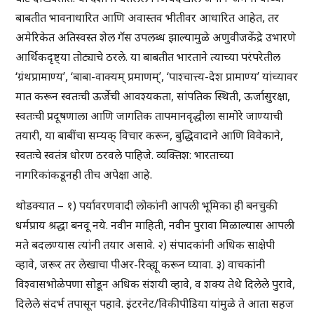
बाबतीत भावनाधारित आणि अवास्तव भीतीवर आधारित आहेत, तर
अमेरिकेत अतिस्वस्त शेल गॅस उपलब्ध झाल्यामुळे अणुवीजकेंद्रे उभारणे
आर्थिकदृष्ट्या तोट्याचे ठरले. या बाबतीत भारताने त्याच्या परंपरेतील
‘ग्रंथप्रामाण्य’, ‘बाबा-वाक्यम् प्रमाणम्’, ‘पाश्चात्त्य-देश प्रामाण्य’ यांच्यावर
मात करून स्वतःची ऊर्जेची आवश्यकता, सांपतिक स्थिती, ऊर्जासुरक्षा,
स्वतःची प्रदूषणाला आणि जागतिक तापमानवृद्धीला सामोरे जाण्याची
तयारी, या बाबींचा सम्यक् विचार करून, बुद्धिवादाने आणि विवेकाने,
स्वतःचे स्वतंत्र धोरण ठरवले पाहिजे. व्यक्तिश: भारताच्या
नागरिकांकडूनही तीच अपेक्षा आहे.
थोडक्यात – १) पर्यावरणवादी लोकांनी आपली भूमिका ही बनचुकी
धर्मप्राय श्रद्धा बनवू नये. नवीन माहिती, नवीन पुरावा मिळाल्यास आपली
मते बदलण्यास त्यांनी तयार असावे. २) संपादकांनी अधिक साक्षेपी
व्हावे, जरूर तर लेखाचा पीअर-रिव्ह्यू करून घ्यावा. ३) वाचकांनी
विश्वासभोळेपणा सोडून अधिक संशयी व्हावे, व शक्य तेथे दिलेले पुरावे,
दिलेले संदर्भ तपासून पहावे. इंटरनेट/विकीपीडिया यांमुळे ते आता सहज