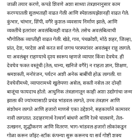
जाळी तयार करणे, कपडे शिवणे अशा साध्या तंत्रज्ञानानुसार काम
करण्यातली सुलभताही वाढत गेली आणि स्पेशलायझेशनही वाढत गेले.
कुंभार, चांभार, शिंपी, वगैरे कुशल व्यवसाय निर्माण झाले, आणि
व्यक्तींचे इतरांवर अवलंबित्वही वाढत गेले. तसेच अवलंबित्वाची
भौगोलिक व्याप्तीही वाढत गेली. खेडे, गाव, पंचक्रोशी, मोठे शहर, जिल्हा,
प्रांत, देश, परदेश असे करत सर्व जगच परस्परांवर अवलंबून राहू लागले.
या अवलंबून राहण्याचे दृश्य स्वरूप म्हणजे व्यापार किंवा देवघेव. ही
देवघेव फक्त वस्तूंची (तेल, धान्य, खनिजे वगैरे) न राहता ज्ञान, शिक्षण,
श्रमशक्ती, मनोरंजन, पर्यटन अशी अनेक बाबींची होऊ लागली. या
देवघेवीमध्ये, व्यापारामध्ये खुलेपणा असेल, सक्ती नसेल तर दोन्ही
बाजूंचा फायदाच होतो. आधुनिक तंत्रज्ञानातून काही अशा उद्योगांचा जन्म
झाला की ज्यांच्यासाठी प्रचंड भांडवल लागते, उच्च तंत्रज्ञान आणि
संशोधन लागते आणि हजारो माणसे एका उद्देशाने, सहकार्याने कामावर
नावी लागतात. उदाहरणार्थ रेल्वार्ग बांधणे आणि रेल्वे चालवणे, तेल-
उत्खनन, शुद्धीकरण आणि वितरण. भाग-भांडवल हजारो लोकांकडून
गोळा करून जॉइंट-स्टॉक कंपन्या सुरू करूनच या सर्व गोष्टी शक्य