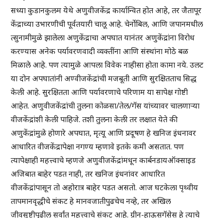
सध्या कुडानकुलम येथे अणुवीजकेंद्र कार्यान्वित होत आहे, तर जैतापूर
केंद्राच्या उभारणीची पूर्वतयारी चालू आहे. चेर्नोबिल, आणि जपानमधील
त्सुनामीमुळे झालेला अणुकेंद्राचा अपघात यानंतर अणुकेंद्रांना विरोध
करण्यास अनेक पर्यावरणवादी व्यक्तींना आणि संस्थांना मोठे बळ
मिळाले आहे. पण त्यामुळे आपला विवेक नाहीसा होता कामा नये. उलट
या दोन अपघातांनी अण्वीजकेंद्रांची मजबूती आणि सुरक्षितताच सिद्ध
केली आहे. सुरक्षितता आणि पर्यावरणाचे परिणाम या सापेक्ष गोष्टी
आहेत. अणुवीजकेंद्रांची तुलना कोळसा/तेल/गॅस यांच्यावर चालणाऱ्या
वीजकेंद्रांशी केली पाहिजे. तशी तुलना केली तर लक्षात येते की
अणुकेंद्रांमुळे होणारे अपघात, मृत्यू आणि प्रदूषण हे खनिज इंधनावर
आधारित वीजकेंद्रापेक्षा नगण्य म्हणावे इतके कमी असतात. पण
त्यापेक्षाही महत्त्वाचे म्हणजे अणुवीजकेंद्रांमधून कार्बनडायऑक्साइड
अजिबात बाहेर पडत नाही, तर खनिज इंधनांवर आधारित
वीजकेंद्रांपासून तो अहोरात्र बाहेर पडत असतो. आज घटकेला पृथ्वीय
तापमानवृद्धीचे संकट हे मानवजातीपुढचेच नव्हे, तर अखिल
जीवसृष्टीपुढील सर्वांत महत्त्वाचे संकट आहे. ग्रीन-हाऊसगॅसेस हे त्याचे