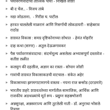
पर्यावरणवादाचा तात्त्विक पाया - निखिल जोशी
बी द चेंज... - विजय तांबे
नद्या जोडताना.. - गिरीश घ. पाटील
हरवत चाललेली माळरानं आणि निसर्गाची लोकडायरी - साहेबराव
राठोड
शाश्वत विकास : समग्र दृष्टिकोनाच्या शोधात - हेमंत मोहरीर
दाह कथा (सागर) - अतुल देऊळगावकर
पैस पर्यावरणसंवादाचा : संदर्भमूल्य असलेला अभ्यासपूर्ण दस्तावेज -
सतीश लळीत
कलयुग की दहलीज, अज्ञान का रास्ता - सोपान जोशी
गावांची शाश्वत विकासाकडची वाटचाल - संकेत अहेर
विकासाच्या झगमगाटामागचे वास्तव - नयना राज बन्सोड (दरडमारे)
भारतीय शहरे: शाश्वततेच्या मार्गातील सामाजिक, आर्थिक आणि
राजकीय अडथळ्यांचे मूर्त रूप - प्रद्युम्न सहस्रभोजनी
अन्नसुरक्षा, अन्नस्वराज्य आणि तुटलेली नाती - डॉ. अनुराधा भोसले
दिवाण