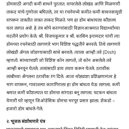
डोमसाठी अगदी कमी साधने पुरतात. वापरलेले लोखंड आणि मिळणारी
ताकद यांचे गुणोत्तर बघितले, तर या रचनेमध्ये कमीत कमी साधनसामुग्री
वापरून जास्तीत जास्त ताकद मिळते. पण हा डोम बांधायला कौशल्य
फार लागत असे. हे तंत्र सोपे करण्यांसाठी विज्ञानआश्रमात विद्यार्थ्यांच्या
मदतीने प्रयोग केले. श्री. विजयकुमार व श्री. कासिम इनामदार यांनी त्या
डोमच्या रचनेसाठी लागणारे भाग विशिष्ट पद्धतीने बनवले. तिथे लागणारे
लोखंडी अँगल जोडण्यासाठी सांधे बनवले. त्याला आम्ही तवे (Dish)
म्हणतो. सांध्यापाशी जो विशिष्ट कोन लागतो, तो कोन असलेले तवे
आम्ही बनवून घेतले. तव्यांसाठी डाय तयार करून घेतले. ठरावीक
लांबीच्या अँगलना ठरावीक रंग दिले. आता थोड्याशा प्रशिक्षणानंतर हे
भाग वापरून, गावातल्या कारागिराला हा डोम बांधता येऊ लागला. कमी
श्रमात कमी कौशल्यात या डोमचा सांगाडा बनू लागला. चटकन बांधता
येणारी घरे म्हणून जिओडेसिक डोमचा भरपूर प्रसार झाला. शेकडो –
हजारो डोम बांधले गेले.
२. भूजल संशोधणारे यंत्र