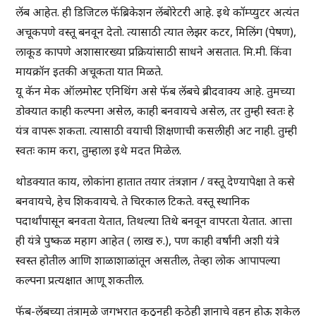
लॅब आहेत. ही डिजिटल फॅब्रिकेशन लॅबोरेटरी आहे. इथे कॉम्प्युटर अत्यंत
अचूकपणे वस्तू बनवून देतो. त्यासाठी त्यात लेझर कटर, मिलिंग (पेषण),
लाकूड कापणे अशासारख्या प्रक्रियांसाठी साधने असतात. मि.मी. किंवा
मायक्रॉन इतकी अचूकता यात मिळते.
यू कॅन मेक ऑलमोस्ट एनिथिंग असे फॅब लॅबचे ब्रीदवाक्य आहे. तुमच्या
डोक्यात काही कल्पना असेल, काही बनवायचे असेल, तर तुम्ही स्वतः हे
यंत्र वापरू शकता. त्यासाठी वयाची शिक्षणाची कसलीही अट नाही. तुम्ही
स्वतः काम करा, तुम्हाला इथे मदत मिळेल.
थोडक्यात काय, लोकांना हातात तयार तंत्रज्ञान / वस्तू देण्यापेक्षा ते कसे
बनवायचे, हेच शिकवायचे. ते चिरकाल टिकते. वस्तू स्थानिक
पदार्थांपासून बनवता येतात, तिथल्या तिथे बनवून वापरता येतात. आत्ता
ही यंत्रे पुष्कळ महाग आहेत ( लाख रु.), पण काही वर्षांनी अशी यंत्रे
स्वस्त होतील आणि शाळाशाळांतून असतील, तेव्हा लोक आपापल्या
कल्पना प्रत्यक्षात आणू शकतील.
फॅब-लॅबच्या तंत्रामुळे जगभरात कुठूनही कुठेही ज्ञानाचे वहन होऊ शकेल