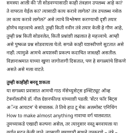
समस्या आली की ‘ती सोडवण्यासाठी काही तंत्रज्ञान उपलब्ध आहे का?
ते वापरता येईल का? त्यासाठी काय करावे लागेल? तंत्र उपलब्ध नसेल
तर काय करावे लागेल?’ असे त्याचे विश्लेषण करण्याची दृष्टी तयार
होणेच महत्त्वाचे असते. तुम्ही किती नवीन तंत्रे तयार केली हे गौण आहे,
तुम्ही प्रश्न किती सोडवलेत, किती प्रश्नांशी लढलात हे महत्त्वाचे. आम्ही
असे पुष्कळ प्रश्न सोडवायला घेतो. सगळे काही यशस्वीपणे सुटतात असे
नाही. त्यामुळे आमचे अयशस्वी प्रकल्प कदाचित जास्तही असतील.
विज्ञानाश्रमात याच्या खुणा जागोजागी दिसतात, पण हे सगळ्यांचे शिकणे
असते असे मला वाटते.
तुम्ही काहीही बनवू शकता
या सगळ्या प्रवासात आमची गाठ मॅसेच्युसेट्स इन्स्टिट्यूट ऑव्ह
टेक्नॉलजीचे डॉ. नील ग्रेशनफील्ड यांच्याशी पडली. ‘सेंटर फॉर बिट्स
अॅन्ड आयटम’ चे संचालक. ते तिथे हाउ टू मेक अलमोस्ट एनिथिंग
How to make almost anything नावाचा वर्ग चालवतात.
तुमच्याकडे एखादी कल्पना असेल, तर त्यानुसार वस्तू बनवायला या
वर्गात मदत केली जाते. त्यासाठी लागणारी साधने उपकरणे – तंत्रे –