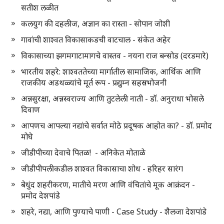
सतीश लळीत
कलयुग की दहलीज, अज्ञान का रास्ता - सोपान जोशी
गावांची शाश्वत विकासाकडची वाटचाल - संकेत अहेर
विकासाच्या झगमगाटामागचे वास्तव - नयना राज बन्सोड (दरडमारे)
भारतीय शहरे: शाश्वततेच्या मार्गातील सामाजिक, आर्थिक आणि
राजकीय अडथळ्यांचे मूर्त रूप - प्रद्युम्न सहस्रभोजनी
अन्नसुरक्षा, अन्नस्वराज्य आणि तुटलेली नाती - डॉ. अनुराधा भोसले
दिवाण
आपणच आपल्या नद्यांचे सर्वात मोठे प्रदूषक आहोत का? - डॉ. प्रमोद
मोघे
जीडीपीच्या देवाचे पितळ! - अनिकेत मोताळे
जीडीपीपलीकडील शाश्वत विकासाचा शोध - हरिहर सारंग
बेधुंद शहरीकरण, मातीचे मरण आणि वंचितांचे मूक आक्रंदन -
प्रमोद देशपांडे
शहरे, नद्या, आणि पुण्याचे पाणी - Case Study - शैलजा देशपांडे