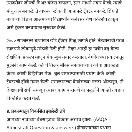
त्याबरोबर जीपची गिअर बॉक्स वापरून, इतर साधने तयार केली. त्याचे
मॅन्युअल बनवले. ते वापरून लोकांनी आपापले ट्रॅक्टर बनवले. शिंगाडे
नावाच्या विज्ञान आश्रमाच्या विद्यार्थ्यांने कनेरसर येथे वर्कशॉप टाकून
असे ट्रॅक्टर बनवायला सुरुवात केली.
२००० सालानंतर बाजारात छोटे ट्रॅक्टर मिळू लागले होते. तंत्रज्ञानाची गरज
स्पष्टपणे लोकांपुढे मांडली गेली होती, तेव्हा आम्ही हा उद्योग बंद केला.
शैक्षणिक प्रकल्प म्हणून मेक-बुल तयार करताना, वेगवेगळ्या प्रकल्पातून
मुलांनी कामे केली. कोणी गिअर बॉक्स बनवायच्या रचनेचा आराखडा
केला. कोणी विहिरीवर मेक- बुल वापरण्यासाठी प्रयोग केले. कोणी
ट्रॅक्टरची ट्रॉली तयार केली. समाजातल्या वेगवेगळ्या गरजा ओळखून, ती
शिक्षणाची संधी समजून त्यावर काम करायचे या पद्धतीने आम्ही तंत्रज्ञान
विकसित करत गेलो.
४. प्रकल्पातून विकसित झालेली तंत्रे
आमच्या नावाच्या वेबसाइटचा विकास असाच झाला. (AAQA –
Almost all Question & answers) शेतकऱ्यांच्या प्रश्नांना