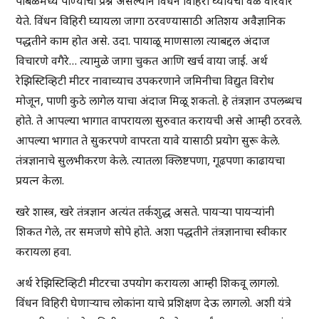
पाबळमध्ये पाण्याचा प्रश्न असल्याने विंधन विहिरी घ्यायची वेळ वारंवार
येते. विंधन विहिरी घ्यायला जागा ठरवण्यासाठी अतिशय अवैज्ञानिक
पद्धतीने काम होत असे. उदा. पायाळू माणसाला त्याबद्दल अंदाज
विचारणे वगैरे… त्यामुळे जागा चुकत आणि खर्च वाया जाई. अर्थ
रेझिस्टिव्हिटी मीटर नावाच्याच उपकरणाने जमिनीचा विद्युत विरोध
मोजून, पाणी कुठे लागेल याचा अंदाज मिळू शकतो. हे तंत्रज्ञान उपलब्धच
होते. ते आपल्या भागात वापरायला सुरुवात करायची असे आम्ही ठरवले.
आपल्या भागात ते सुकरपणे वापरता यावे यासाठी प्रयोग सुरू केले.
तंत्रज्ञानाचे सुलभीकरण केले. त्यातला क्लिष्टपणा, गूढपणा काढायचा
प्रयत्न केला.
खरे शास्त्र, खरे तंत्रज्ञान अत्यंत तर्कशुद्ध असते. पायऱ्या पायऱ्यांनी
शिकत गेले, तर समजणे सोपे होते. अशा पद्धतीने तंत्रज्ञानाचा स्वीकार
करायला हवा.
अर्थ रेझिस्टिव्हिटी मीटरचा उपयोग करायला आम्ही शिकवू लागलो.
विंधन विहिरी घेणाऱ्याच लोकांना याचे प्रशिक्षण देऊ लागलो. अशी यंत्रे