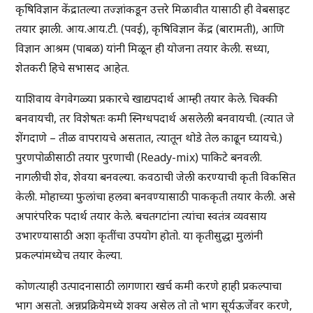
कृषिविज्ञान केंद्रातल्या तज्ज्ञांकडून उत्तरे मिळावीत यासाठी ही वेबसाइट
तयार झाली. आय.आय.टी. (पवई), कृषिविज्ञान केंद्र (बारामती), आणि
विज्ञान आश्रम (पाबळ) यांनी मिळून ही योजना तयार केली. सध्या,
शेतकरी हिचे सभासद आहेत.
याशिवाय वेगवेगळ्या प्रकारचे खाद्यपदार्थ आम्ही तयार केले. चिक्की
बनवायची, तर विशेषतः कमी स्निग्धपदार्थ असलेली बनवायची. (त्यात जे
शेंगदाणे – तीळ वापरायचे असतात, त्यातून थोडे तेल काढून घ्यायचे.)
पुरणपोळीसाठी तयार पुरणाची (Ready-mix) पाकिटे बनवली.
नागलीची शेव, शेवया बनवल्या. कवठाची जेली करण्याची कृती विकसित
केली. मोहाच्या फुलांचा हलवा बनवण्यासाठी पाककृती तयार केली. असे
अपारंपरिक पदार्थ तयार केले. बचतगटांना त्यांचा स्वतंत्र व्यवसाय
उभारण्यासाठी अशा कृतींचा उपयोग होतो. या कृतीसुद्धा मुलांनी
प्रकल्पांमध्येच तयार केल्या.
कोणत्याही उत्पादनासाठी लागणारा खर्च कमी करणे हाही प्रकल्पाचा
भाग असतो. अन्नप्रक्रियेमध्ये शक्य असेल तो तो भाग सूर्यऊर्जेवर करणे,