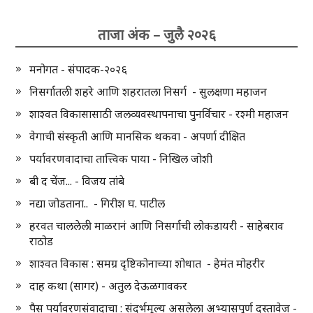
ताजा अंक – जुलै २०२६
मनोगत - संपादक-२०२६
निसर्गातली शहरे आणि शहरातला निसर्ग - सुलक्षणा महाजन
शाश्वत विकासासाठी जलव्यवस्थापनाचा पुनर्विचार - रश्मी महाजन
वेगाची संस्कृती आणि मानसिक थकवा - अपर्णा दीक्षित
पर्यावरणवादाचा तात्त्विक पाया - निखिल जोशी
बी द चेंज... - विजय तांबे
नद्या जोडताना.. - गिरीश घ. पाटील
हरवत चाललेली माळरानं आणि निसर्गाची लोकडायरी - साहेबराव
राठोड
शाश्वत विकास : समग्र दृष्टिकोनाच्या शोधात - हेमंत मोहरीर
दाह कथा (सागर) - अतुल देऊळगावकर
पैस पर्यावरणसंवादाचा : संदर्भमूल्य असलेला अभ्यासपूर्ण दस्तावेज -