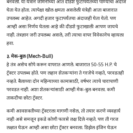
बनवली. या यंत्राने जमिनीच्या आत दीडशे फुटापर्यंतच्या पाण्याचा अंदाज
घेता येत होता. त्यापेक्षा खोल क्षमता असलेली यंत्रेही आता बाजारात
उपलब्ध आहेत. अगदी हजार फुटापर्यंतचा अंदाजही घेता येतो. पण
आम्ही असा निर्णय घेतला आहे की दीडशे फुटाखाली आपण जायचे
नाही. तंत्रज्ञान जरी उपलब्ध असले, तरी त्याचा वापर विवेकानेच व्हायला
हवा.
३. मेक-बुल (Mech-Bull)
हे तंत्र असेच सोपे करून वापरात आणले. बाजारात 50-55 H.P. चे
ट्रॅक्टर उपलब्ध होते. पण लहान शेतकऱ्यांना ते गरजेचे नव्हते, परवडतही
नव्हते. बैलाच्या दोन महिन्याच्या कामासाठी, वर्षभर त्याचे चारापाणी
परवडत नाही. अशा शेतकऱ्यांसाठी आम्ही मेक-बुल बनवला. कमी
ताकदीचा छोटा ट्रॅक्टर.
कमी अश्वशक्तीच्या ट्रॅक्टरला मागणी नसेल, तो तयार करणे व्यवहार्य
नाही असे समजून इकडे कोणी फारसे लक्ष दिले नव्हते. पण ती गरज
लक्षात घेऊन आम्ही असा छोटा ट्रॅक्टर बनवला. डिझेल इंजिन घेऊन