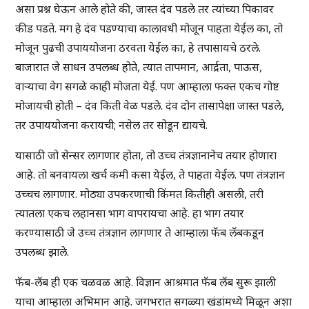
असा प्रश्न घेऊन आले होते की, जास्त दंव पडले तर त्यांच्या पिकावर
कीड पडते. मग हे दंव पडण्याचा कालावधी मोजून पाहता येईल का, तो
मोजून पुढची उपाययोजना ठरवता येईल का, हे तपासायचे ठरले.
बाजारात जे साधन उपलब्ध होते, त्यात तापमान, आर्द्रता, पाऊस,
वाऱ्याचा वेग सगळे काही मोजता येई. पण आम्हाला फक्त एकच गोष्ट
मोजायची होती – दंव किती वेळ पडले. दंव दोन तासापेक्षा जास्त पडले,
तर उपाययोजना करायची; नसेल तर सोडून द्यायचे.
यासाठी जो सेन्सर लागणार होता, तो उच्च तंत्रज्ञानानेच तयार होणारा
आहे. तो बनवायला खर्च कमी कसा येईल, ते पाहता येईल. पण तंत्रज्ञान
उच्चच लागणार. मोठ्या उपकरणाची किंमत कितीही असली, तरी
त्यातला एकच लहानसा भाग वापरायचा आहे. हा भाग तयार
करण्यासाठी जे उच्च तंत्रज्ञान लागणार ते आम्हाला फॅब लॅबकडून
उपलब्ध झाले.
फॅब-लॅब ही एक चळवळ आहे. विज्ञान आश्रमात फॅब लॅब सुरू झाली
याचा आम्हाला अभिमान आहे. जगभरात सगळ्या खंडांमध्ये मिळून अशा