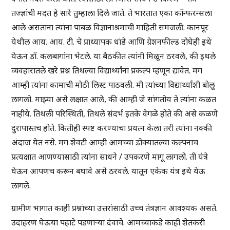
तज्ज्ञांची मदत हे सारे तुम्हाला दिले जाते. ते भारतात एका कॉन्फरन्सला
आले असताना त्यांना पाबळ विज्ञानाश्रमाची माहिती समजली. कानपूर
येथील आय. आय. टी. चे प्राध्यापक धांडे आणि ग्रेशनफील्ड दोघेही इथे
येऊन डॉ. कलबागांना भेटले. या बैठकीत त्यांनी मिळून ठरवले, की इथले
व्यवहारातले खरे प्रश्न तिथल्या विद्यार्थ्यांना प्रकल्प म्हणून द्यावेत. मग
आम्ही त्यांना कामाची मोठी लिस्ट पाठवली. मी त्यांच्या विद्यार्थ्यांशी बोलू
लागलो. माझ्या असे लक्षात आले, की आम्ही जे सांगतोय ते त्यांना कळत
नाहीये. तिथली परिस्थिती, तिथले संदर्भ इतके वेगळे होते की असे कळणे
दुरापास्तच होते. कितीही स्पष्ट करण्याचा प्रयत्न केला तरी त्यांना नक्की
अंदाज येत नसे. मग शेवटी आम्ही आमच्या डोक्यातल्या कल्पनाच
प्रत्यक्षात आणण्यासाठी त्यांना साधने / उपकरणे मागू लागलो. ती यंत्रे
घेऊन आपणच करून बघावे असे ठरवले. यातून एकेक यंत्र इथे येऊ
लागले.
ग्रामीण भागात काही प्रश्नांच्या उत्तरांसाठी उच्च तंत्रज्ञान आवश्यक असते.
उदाहरण घेऊया पहाटे पडणाऱ्या दंवाचे. आमच्याकडे काही शेतकरी