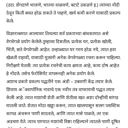
(उदा. शेंगदाणे भाजणे, भाज्या वाळवणे, बटाटे उकडणे इ.) त्यांच्या नोंदी
ठेवून किती बचत होऊ शकते ते पाहणे, खर्च कमी करणे यासाठी प्रकल्प
केले.
विज्ञानाश्रमात आल्यावर तिथल्या सर्व प्रकारच्या बांधकामात असे
वेगवेगळे प्रयोग केलेले तुम्हाला दिसतील. प्रत्येक घर, प्रत्येक खोली,
भिंती, छते वेगवेगळी आहेत. उन्हाळ्यात घर गरम होऊ नये, त्यात हवा
खेळती राहावी, यासाठी मुलांनी अनेक वेगवेगळ्या रचना करून पाहिल्या.
निरीक्षणे घेतली. त्या प्रत्येक रचनेची काय क्षमता आहे, काय दोष आहेत
हे नोंदले. तसेच फेरोसिमेंट वापरूनही अनेक प्रयोग केले.
अशाच प्रकारे प्रकल्प पद्धतीने एक अंडी – उबवणी केंद्र तयार केले.
शिवाय अॅक्वापॉनिक नावाचे एक नवीन तंत्र वापरायची पद्धत तयार
केली आहे. त्यात माशांची शेती आणि शेतीला खत अशा दोन्हीची सांगड
घातली जाते. शेतात मोठा खड्डा करून, त्यात खालपासून सलग प्लास्टिक
कापड अंथरून पाणी साठवले, आणि त्यात मासे पाळले, तर एक
अडचण येते. त्याच पाण्यात माशांची विष्ठा राहिल्याने त्यातले पाणी दूषित