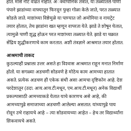
होते. मासे नीट वाढत नाहीत. अॅक्वापोनिक तंत्रात, या तळ्यातले पाणी
पंपाने झाडांच्या वाफ्यातून फिरवून पुन्हा गोळा केले जाते, परत तळ्यात
सोडले जाते. माशांच्या विष्ठेमुळे या पाण्यात जो अमोनिया व नायट्रेट
तयार होतात, तेच झाडांना खत म्हणून वापरता येते. झाडे ते शोषून घेतात,
त्यामुळे पाणी शुद्ध होऊन परत माशांच्या तळ्यात येते. झाडे या चक्रात
सेंद्रिय शुद्धीकरणाचे काम करतात. अशी तंत्रज्ञाने आश्रमात तयार होतात.
आश्रमाची ताकद
कुठल्याही प्रश्नाला उत्तर असते हा विश्वास आश्रमात राहून मनात निर्माण
होतो. या सगळ्या अडचणी सोडवणे हे मोठेच काम आमच्या हातात
असते. प्रत्येक अडचण ही एकेक संधी असा आमचा दृष्टिकोन आहे. देश
परदेशातून (उदा. आय.आय.टी.मधून, एम.आय.टी.मधून) अनेक विद्यार्थी
प्रकल्पासाठी आमच्याकडे येतात याचे कारणच असे आहे, की
आमच्यापुढे समाजाच्या अडचणी आलेल्या असतात. यांच्यापुढे पाय
रोवून उभे राहायचे आहे – त्या सोडवायच्या आहेत – हेच तर विद्यार्थ्यांना
शिकवायचे असते.