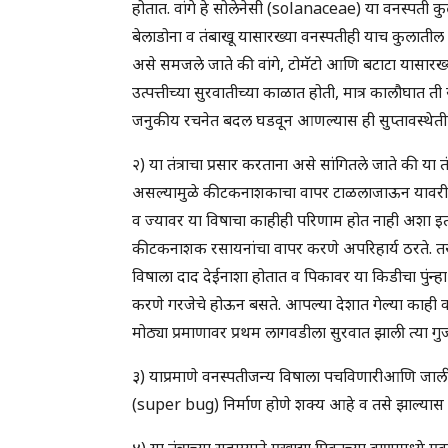
होतात. वांगे हे सोलेनेसी (solanaceae) या वनस्पती 
बेलाडोना व तंबाखू यासारख्या वनस्पतीही याच कुलातील आ
असे समजले जाते की वांगे, टोमॅटो आणि बटाटा यासारख्या खा
उत्पत्तीच्या सुरवातीच्या काळात होती, मात्र कालौघात ती स
जनुकीय रचनेत बदल घडवून आणल्यास ही सुप्तावस्थेतील प्र
२) या तंत्राचा प्रसार करताना असे सांगितले जाते की या त
असल्यामुळे कीटकनाशकाचा वापर टाळलाजाऊन यावरील 
व ज्यावर या विषाचा काहीही परिणाम होत नाही अशा इत
कीटकनाशक रसायनांचा वापर करणे अपरिहार्य ठरते. तस
विषाला दाद देईनाशा होतात व पिकावर या किडीचा पुंन्ह
करणे गरजेचे होऊन बसते. आपल्या देशात गेल्या काही वर्ष
मोठ्या प्रमाणावर प्रथम लागवडीला सुरवात झाली त्या 
३) याप्रमाणे वनस्पतीजन्य विषाला पचविणारीआणि जाल
(super bug) निर्माण होणे शक्य आहे व तसे झाल्यास
४) या तंत्राच्या सहाय्याने एखाद्या पिकाच्या वाणामध्ये