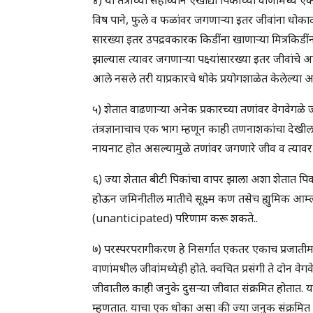
विष पाने, फुले व फळांवर जगणाऱ्या इतर जीवांना धोका
सारख्या इतर उपद्रवकारक किडींना खाणाऱ्या मित्रकिडींना
झाल्यास त्यावर जगणाऱ्या पक्ष्यांसारख्या इतर जीवांचे आ
आले नसले तरी याप्रकारचे धोके प्रयोगशाळेत केलेल्या अ
५) शेतात वाढणाऱ्या अनेक प्रकारच्या तणांवर वेगवेगळ
तंत्रज्ञानाचाच एक भाग म्हणून काही तणनाशकांचा देखील
नायनाट होत असल्यामुळे तणांवर जगणारे जीव व त्यावर
६) ज्या शेतात बीटी पिकांचा वापर झाला अशा शेतात 
होऊन जमिनीतील मातीचे सूक्ष्म कण तसेच ह्युमिक आम
(unanticipated) परिणाम करू शकते..
७) परस्परपरागीकरण हे निसर्गात एकतर एकाच प्रजातीमधल्
वाणांमधील जीवांमध्येही होते. क्वचित प्रसंगी ते दोन व
जीवातील काही जनुके दुसऱ्या जीवात संक्रमित होता
म्हणतात. याचा एक धोका असा की ज्या जनुक संक्रमि