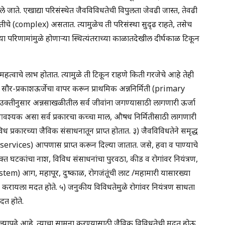
मजले जाते. एखाद्या परिसंस्थेत जैवविविधतेची विपुलता जेवढी जास्त, तेवढी
ागुंतीचे (complex) असतात. त्यामुळेच ती परिसंस्था सुदृढ राहते, तसेच
ा परिणामांमुळे होणाऱ्या स्थित्यंतराच्या काळातदेखील दीर्घकाळ टिकून
वाचे लाभ होतात. त्यामुळे ती टिकून राहणे किती गरजेचे आहे तेही
्वारे सौर-प्रकाशऊर्जेचा वापर करून प्राथमिक अन्ननिर्मिती (primary
उक्तीनुसार अन्नसाखळीतील सर्व जीवांना जगण्यासाठी लागणारी ऊर्जा
ी आवश्यक असा सर्व प्रकारचा कच्चा माल, औषध निर्मितीसाठी लागणारी
प्रकारच्या जैविक संसाधनातून प्राप्त होतात. ३) जैवविविधतेने समृद्ध
m services) आपणास प्राप्त करून दिल्या जातात. जसे, हवा व पाण्याचे
क्त घटकांचा नाश, विविध संसाधनांचा पुरवठा, कीड व रोगांवर नियंत्रण,
system) आग, महापूर, दुष्काळ, रोगजंतूंची लाट /महामारी यासारख्या
मात करायला मदत होते. ५) जनुकीय विविधतेमुळे रोगांवर नियंत्रण साधता
दत होते.
यापुढे आहे. त्याचा सामना करण्यासाठी जैविक विविधतेची मदत होऊ