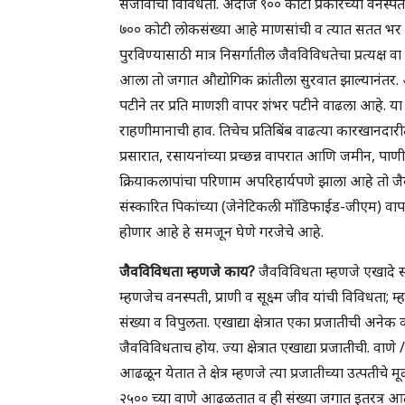
सजीवांची विविधता. अंदाजे ९०० कोटी प्रकारच्या वनस्पती
७०० कोटी लोकसंख्या आहे माणसांची व त्यात सतत भर पड
पुरविण्यासाठी मात्र निसर्गातील जैवविविधतेचा प्रत्यक्ष
आला तो जगात औद्योगिक क्रांतीला सुरवात झाल्यानंतर.
पटीने तर प्रति माणशी वापर शंभर पटीने वाढला आहे. या
राहणीमानाची हाव. तिचेच प्रतिबिंब वाढत्या कारखानदारीत
प्रसारात, रसायनांच्या प्रच्छन्न वापरात आणि जमीन, पाण
क्रियाकलापांचा परिणाम अपरिहार्यपणे झाला आहे तो 
संस्कारित पिकांच्या (जेनेटिकली मॉडिफाईड-जीएम) वाप
होणार आहे हे समजून घेणे गरजेचे आहे.
जैवविविधता म्हणजे काय?
जैवविविधता म्हणजे एखादे स्थ
म्हणजेच वनस्पती, प्राणी व सूक्ष्म जीव यांची विविधता; म्
संख्या व विपुलता. एखाद्या क्षेत्रात एका प्रजातीची अ
जैवविविधताच होय. ज्या क्षेत्रात एखाद्या प्रजातीची. वाणे
आढळून येतात ते क्षेत्र म्हणजे त्या प्रजातीच्या उत्पत
२५०० च्या वाणे आढळतात व ही संख्या जगात इतरत्र आढळण