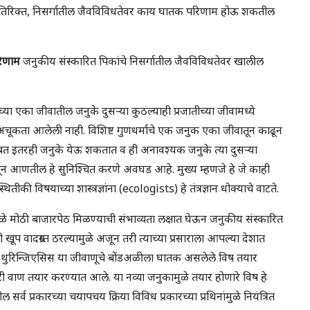
ाव्यतिरिक्त, निसर्गातील जैवविविधतेवर काय घातक परिणाम होऊ शकतील
परिणाम
जनुकीय संस्कारित पिकांचे निसर्गातील जैवविविधतेवर खालील
रजातीच्या एका जीवातील जनुके दुसऱ्या कुठल्याही प्रजातीच्या जीवामध्ये
ी अचूकता आलेली नाही. विशिष्ट गुणधर्माचे एक जनुक एका जीवातून काढून
सोबत इतरही जनुके येऊ शकतात व ही अनावश्यक जनुके त्या दुसऱ्या
न आणतील हे सुनिश्चित करणे अवघड आहे. मुख्य म्हणजे हे जे काही
ीकी विषयाच्या शास्त्रज्ञांना (ecologists) हे तंत्रज्ञान धोक्याचे वाटते.
ुळे मोठी बाजारपेठ मिळण्याची संभाव्यता लक्षात घेऊन जनुकीय संस्कारित
व तो खूप वादग्रस्त ठरल्यामुळे अजून तरी त्याच्या प्रसाराला आपल्या देशात
 थुरिन्जिएसिस या जीवाणूचे बोंडअळीला घातक असलेले विष तयार
टी वाण तयार करण्यात आले. या नव्या जनुकामुळे तयार होणारे विष हे
व प्रकारच्या चयापचय क्रिया विविध प्रकारच्या प्रथिनांमुळे नियंत्रित