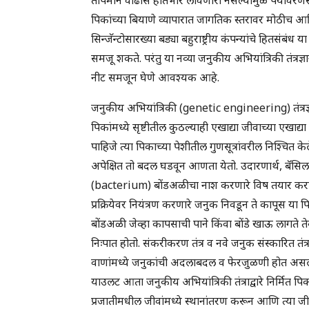
पिकांच्या बियाणे व्यापारात जागतिक स्तरावर मोठीच आर्
सिन्जॅन्टोसारख्या बड्या बहुराष्ट्रीय कंपन्यांचे हितसंबं
समजू शकते. परंतु या नव्या जनुकीय अभियांत्रिकी तंत्रज्
नीट समजून घेणे आवश्यक आहे.
जनुकीय अभियांत्रिकी (genetic engineering) तंत्रज्
पिकांमध्ये सृष्टीतील कुठल्याही एखाद्या जीवाच्या एखा
पाहिजे त्या पिकाच्या पेशीतील गुणसूत्रांवरील निश्चित
अपेक्षित तो बदल घडवून आणता येतो. उदारणार्थ, बॅस
(bacterium) बोंडअळीचा नाश करणारे विष तयार करण्य
प्रक्रियेवर नियंत्रण करणारे जनुक निवडून ते कापूस या प
बोंडअळी जेव्हा कापसाची पाने किंवा बोंडे खाऊ लागते त
निःपात होतो. संकरीकरण तंत्र व नवे जनुक संस्कारित तं
वाणांमध्ये जनुकांची अदलाबदल व फेरजुळणी होत असली 
याउलट आता जनुकीय अभियांत्रिकी तंत्राद्वारे निर्मित पिका
प्रजातीमधील जीवांमध्ये स्थानांतरण करून आणि त्या ज