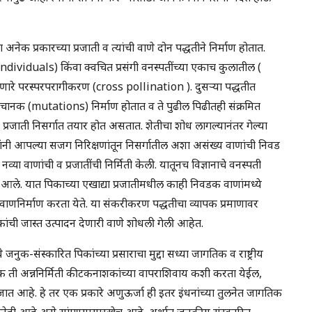
या अनेक प्रकारच्या प्रजाती व त्यांची वाणे दोन पद्धतीने निर्माण होतात.
(individuals) किंवा क्वचित प्रसंगी वनस्पतींच्या एकाच कुलातील (
ोणारे परस्परपरागीकरण (cross pollination ). दुसऱ्या पद्धतीत
नक (mutations) निर्माण होतात व ते पुढील पिढीतही संक्रमित
प्रजाती निसर्गात तयार होत असतात. शेतीचा शोध लागल्यानंतर गेल्या
ांनी आपल्या सजग निरिक्षणांतून निसर्गातील अशा असंख्य वाणांची निवड
नव्या वाणांची व प्रजातींची निर्मिती केली. यातूनच विज्ञानाचे वनस्पती
आले. यात पिकाच्या एखाद्या प्रजातीमधील काही निवडक वाणांमध्ये
 वाणनिर्माण करता येते. या संकरीकरण पद्धतीचा व्यापक प्रमाणावर
ांची जास्त उत्पादन देणारी वाणे शोधली गेली आहेत.
जनुक-संस्कारित पिकांच्या प्रसाराचा मुद्दा सध्या जागतिक व राष्ट्रीय
वश्यक ती अन्ननिर्मिती कीटकनाशकांच्या वापराशिवाय कशी करता येईल,
 जात आहे. हे तर एक प्रकारे अणुऊर्जा ही इतर इंधनांच्या तुलनेत जागतिक
नेही आहे असे सांगण्यासारखेच आहे. अर्थात जनुकीय संस्कारित