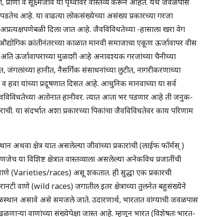
, प्राणी व सूक्ष्मजीव या पृथ्वीवर वास्तव्य करून आहेत. येथे जवळपास
तेच आहे. या वाढत्या लोकसंख्येच्या असंख्य प्रकारच्या गरजा
 वा अप्रत्यक्षपणेबळी दिला जात आहे. जैवविविधतेच्या -हासाला खरा वेग
 औद्योगिक क्रांतीनंतरच्या काळात मानवी समाजाचा एकूण ऊर्जावापर वीस
 अति ऊर्जावापराच्या मुळाशी आहे अनावश्यक गरजांच्या चैनीच्या
, जंगलांच्या हानीत, नैसर्गिक संसाधनांच्या लुटीत, नागरीकरणाच्या
ी व हवा यांच्या प्रदूषणात दिसत आहे. आधुनिक मानवाच्या या सर्व
जैवविविधतेच्या अतोनात हानीवर. त्यात आता भर पडणार आहे ती जनुक-
राची. या संदर्भात अशा प्रकारच्या पिकांचा जैवविविधतेवर काय परिणाम
ान अथवा क्षेत्र यात असलेल्या जीवांच्या प्रकारांची (लाईफ फॉर्मस् )
हणजेच या विशिष्ट क्षेत्रात वास्तव्याला असलेल्या अनेकविध प्रजातींची
नेक वाणे (Varieties/races) असू शकतात. ही सुद्धा एक प्रकारची
 /रानटी वाणे (wild races) जगातील इतर क्षेत्राच्या तुलनेत बहुसंख्येने
ीचे मूळस्थान असावे असे समजले जाते. उदारणार्थ, भारतात वांग्याची जवळपास
ाऱ्या वाणांच्या संख्येपेक्षा जास्त आहे. म्हणून भारत (विशेषतः भारत-