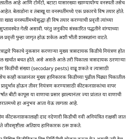
कुलातील आहे आणि टोमॅटो, बटाटा यासारख्या खाण्यायोग्य वनस्पती तसेच
हेत. बेलाडोना व तंबाखू या वनस्पतींमध्ये एक प्रकारचे विष तयार होते.
द्य वनस्पतींमध्येसुद्धा ही विष तयार करण्याची प्रवृत्ती त्यांच्या
ुप्तावस्थेत गेली असावी. परंतु जनुकीय संस्कारित पद्धतीने वांग्याच्या
वृत्ती पुन्हा जागृत होऊ शकेल अशी भीती शास्त्रज्ञांना वाटते.
ंत्राद्वारे पिकाचे नुकसान करणाऱ्या मुख्य त्रासदायक किडीचे नियंत्रण होत
खर्चात बचत होते. असे असले आले तरी पिकाला त्रासदायक ठरणाऱ्या
र किडींची संख्या (secodary pests) वाढू शकते व त्यासाठी
ेच काही काळानंतर मुख्य हानिकारक किडीच्या पुढील पिढ्या पिकातील
ा प्रादुर्भाव होऊन तीवर नियंत्रण करण्यासाठी कीटकनाशकांचा वापर
ांत बीटी कापूस या वाणाचा प्रसार झाल्यानंतर ज्या प्रांतात या वाणाची
गुजरातमध्ये हा अनुभव आता येऊ लागला आहे.
ीम कीटकनाशकालाही दाद नदेणारी किडीची नवी अनियंत्रित राक्षसी जात
 ते जीवसृष्टीला अतिशय हानिकारक ठरू शकते.
 एका विशिष्ट किडीविरुद्ध विष निर्मितीची योजना करता येत असली तरी हेच