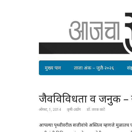
मुख्य पान
ताजा अंक – जुलै २०२६
संग्र
जैवविविधता व जनुक – स
ऑगस्ट, 1, 2014
कृषी-उद्योग
डॉ. तारक काटे
आपल्या पृथ्वीवरील सजीवांचे अस्तित्व म्हणजे मुळात