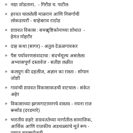
नद्या जोडताना.. - गिरीश घ. पाटील
हरवत चाललेली माळरानं आणि निसर्गाची
लोकडायरी - साहेबराव राठोड
शाश्वत विकास : समग्र दृष्टिकोनाच्या शोधात -
हेमंत मोहरीर
दाह कथा (सागर) - अतुल देऊळगावकर
पैस पर्यावरणसंवादाचा : संदर्भमूल्य असलेला
अभ्यासपूर्ण दस्तावेज - सतीश लळीत
कलयुग की दहलीज, अज्ञान का रास्ता - सोपान
जोशी
गावांची शाश्वत विकासाकडची वाटचाल - संकेत
अहेर
विकासाच्या झगमगाटामागचे वास्तव - नयना राज
बन्सोड (दरडमारे)
भारतीय शहरे: शाश्वततेच्या मार्गातील सामाजिक,
आर्थिक आणि राजकीय अडथळ्यांचे मूर्त रूप -
प्रद्युम्न सहस्रभोजनी