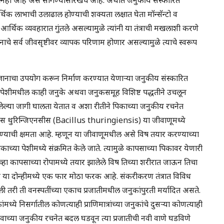
थिक लाभाची उलाढाल होण्याची शक्यता लक्षात घेता मॉन्सॅन्टो व
ध या आर्थिक व्यवहारात गुंतले असल्यामुळे त्यांनी या तंत्राची मखलाशी करणे
ञानाचे सर्व जीवसृष्टीवर व्यापक परिणाम होणार असल्यामुळे त्याचे स्वरूप
ञानाचा उपयोग करून निर्माण करण्यात येणाऱ्या जनुकीय संस्कारित
द्या पेशीमधील काही जनुके अथवा जनुकसमूह विशिष्ट पद्धतीने उचलून
 केलेल्या जागी घालता येतात व अशा रीतीने पिकाच्या जनुकीय रचनेत
िलस थुरिन्जिएनसीस (Bacillus thuringiensis) या जीवाणूमध्ये
ाची क्षमता आहे. म्हणून या जीवाणूमधील असे विष तयार करण्याच्या
िकाच्या पेशीमध्ये संक्रमित केले जाते. त्यामुळे कापसाच्या पिकावर येणारी
ेव्हा कापसाच्या रोपामध्ये तयार झालेले विष तिच्या शरीरात जाऊन तिचा
त्र या दोन्हीमध्ये एक फार मोठा फरक आहे. संकरीकरण तंत्रात विविध
तरी ती वनस्पतींच्या एकाच प्रजातीमधील जनुकांपुरती मर्यादित असते.
ंमध्ये निसर्गातील कोणत्याही प्राणिमात्रांच्या जनुकांचे दुसऱ्या कोणत्याही
ीवाच्या जनुकीय रचनेत बदल घडवून त्या प्रजातीची नवी वाणे घडविणे