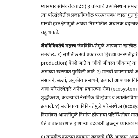
म्यानमार सीमेवरील प्रदेश) हे वांग्याचे उत्पत्तिस्थान स
त्या परिसंस्थेतील प्रजातींमधील परस्परसंबंध जास्त गुंत
मानवी हस्तक्षेपामुळे अथवा निसर्गातील अचानक बदलांच्य
राहू शकते.
जैवविविधतेचे महत्त्व
जैवविविधतेमुळे आपणास खालील महत्
समजेल.. १) सृष्टीतील सर्व प्रकारच्या हिरव्या वनस्पतींद
production) केली जाते व ‘जीवो जीवस्य जीवनम्’ या 
अन्नाच्या स्वरुपात पुरविली जाते. २) मानवी वापरासाठ
संसाधने, ऊर्जा, जनुकीय संसाधने, इत्यादी आपणास विविध 
अशा परिसंस्थेद्वारे अनेक प्रकारच्या सेवा (ecosyste
शुद्धीकरण, कचऱ्याची नैसर्गिक विल्हेवाट व त्यातीलविषा
इत्यादी. ४) सजीवांच्या विविधतेमुळे परिसंस्थेला (eco
निसर्गदत्त आपत्तींमुळे निर्माण होणाऱ्या परिस्थितीवर 
येते व वातावरणात होणाऱ्या बदलांशी जुळवून घ्यायला म
६) यापुढील काळात हवामान बदलाचे मोठे आव्हान आपल्