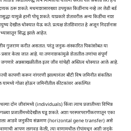
दायक ठरू शकते. मधमाशासारख्या उपयुक्त किडींनाच नव्हे तर लेडी बर्ड
सुद्धा यामुळे हानी पोचू शकते. याप्रकारे शेतावरील अन्य किडींचा नाश
युष्य देखील धोक्यात येऊ कते. प्रत्यक्ष शेतशिवारात हे अजून निदर्शनास
भ्यासातून सिद्ध झाले आहेत.
े जीव गुजराण करीत असतात. परंतु जनुक-संस्कारित पिकांसोबत या
 प्रसार केला जात आहे. या तणनाशकांमुळे शेतातील तणांचा संपूर्ण
 जगणारे अन्नसाखळीतील इतर जीव यांचेही अस्तित्व धोक्यात आले आहे.
पिकाची कापणी करून नांगरणी झाल्यानंतर बीटी विष जमिनीत संकलित
्ल यामध्ये गोळा होऊन जमिनीतील कीटकांवर अकल्पित
या दोन जीवांमध्ये (individuals) किंवा त्याच प्रजातीच्या विभिन्न
ेगवेगळ्या प्रजातींमध्येदेखील घडू शकते. अशा परस्परपरागीकरणातून एका
त. याला आडवे जनुकीय संक्रमण (horizontal gene transfer) असे
त वाणाची आपण लागवड केली, त्या वाणामधील रोपांमधून अशी जनुके