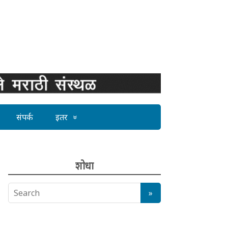
संपर्क
इतर
शोधा