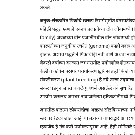
शकते.
जनुक-संस्कारित पिकांचे स्वरूप
निसर्गसृष्टीत वनस्पतींच्
पहिली पद्धत म्हणजे एकाच प्रजातीच्या दोन जीवांमध्ये 
family) जवळच्या दोन प्रजातींमधील दोन जीवांमध्ये ह
वनस्पतीच्या जनुकीय रचनेत (genome) काही बदल अचा
होतात. अशाच पद्धतीने पिकांचीही नवी वाणे अथवा नव्या 
शेकडो वर्षांच्या काळात जगभरातील प्रयोगशील शेतकऱ्य
केली व कृत्रिम परस्पर परागीकरणाद्वारे स्वतःही पिकांच्या 
संकरीकरण (plant breeding) हे नवे शास्त्र उदयाला 
संकर घडवून जास्त चांगले गुणधर्म असलेले नवे सुधारित
उपयोग करूनच जगभर नावाजलेल्या हरितक्रांतीमध्ये पिक
जगातील वाढत्या लोकसंखेचा अन्नप्रश्न सोडविण्याच्या नावे 
स्तरावर रेटला जातो आहे. या तंत्राच्या वापराद्वारे आ
म्हणजेच हे तंत्र कसे पर्यावरणपूरक आहे, हेही सांगितले
तापमान वाढीस हातभार लावणारी नसल्यामुळे पर्यावरणस्