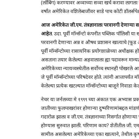
(लॉबिंग) करण्यावर अव्वाच्या सव्वा खर्च करावा लागला 
वर्षांत अमेरिकेत वशिलेबाजीवर साडे पाच कोटी डॉलर्सपे
आज अमेरिकेत जी.एम. तंत्रज्ञानाला परवानगी देणाऱ्या स
आहेत
. उदा. पूर्वी मॉन्सॅन्टो कंपनीत पब्लिक पॉलिसी या
परवानगी देणाऱ्या अन्न व औषध प्रशासन खात्याचे (फूड 
पूर्वी मॉन्सॅन्टोच्या रासायनिक प्रयोगशाळेच्या अधीक्षक 
असताना तयार केलेल्या अहवालाला ह्या पदावरून मान्यता 
अमेरिकेच्या न्यायव्यस्थेतील सर्वोच्च स्थानही पोखरले आ
जे पूर्वी मॉन्सॅन्टोच्या परिषदेवर होते. त्यांनी आत्तापर्यंत म
केलेल्या प्रत्येक खटल्यात मॉन्सॅन्टोच्या बाजूने निवाडा क
नेचर या जर्नलच्या मे १९९९ च्या अंकात एक अभ्यास प्रका
जातीच्या फुलपाखरांवर होणाऱ्या दुष्परिणामांबद्दल मांडणी 
गदारोळ झाला व जी.एम. तंत्रज्ञानाच्या निसर्गात होणाऱ्य
होण्यास सुरुवात झाली. परिणाम काय? शेतीतील जी. एम. तंत्र
सामील असलेल्या अमेरिकेच्या एका खात्याने, तेथील कृषी ख