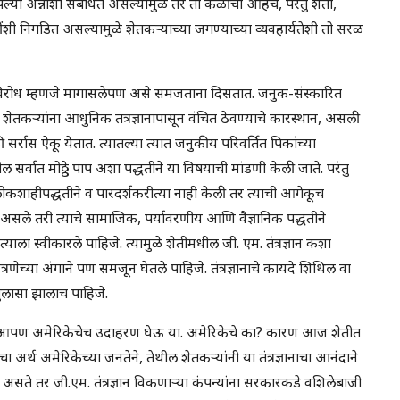
ल्या अन्नाशी संबंधित असल्यामुळे तर तो कळीचा आहेच, परंतु शेती,
ींशी निगडित असल्यामुळे शेतकऱ्याच्या जगण्याच्या व्यवहार्यतेशी तो सरळ
िरोध म्हणजे मागासलेपण असे समजताना दिसतात. जनुक-संस्कारित
ोध, शेतकऱ्यांना आधुनिक तंत्रज्ञानापासून वंचित ठेवण्याचे कारस्थान, असली
ी सर्रास ऐकू येतात. त्यातल्या त्यात जनुकीय परिवर्तित पिकांच्या
ातील सर्वात मोठ्ठे पाप अशा पद्धतीने या विषयाची मांडणी केली जाते. परंतु
लोकशाहीपद्धतीने व पारदर्शकरीत्या नाही केली तर त्याची आगेकूच
ले असले तरी त्याचे सामाजिक, पर्यावरणीय आणि वैज्ञानिक पद्धतीने
याला स्वीकारले पाहिजे. त्यामुळे शेतीमधील जी. एम. तंत्रज्ञान कशा
रणेच्या अंगाने पण समजून घेतले पाहिजे. तंत्रज्ञानाचे कायदे शिथिल वा
खुलासा झालाच पाहिजे.
आपण अमेरिकेचेच उदाहरण घेऊ या. अमेरिकेचे का? कारण आज शेतीत
चा अर्थ अमेरिकेच्या जनतेने, तेथील शेतकऱ्यांनी या तंत्रज्ञानाचा आनंदाने
सते तर जी.एम. तंत्रज्ञान विकणाऱ्या कंपन्यांना सरकारकडे वशिलेबाजी