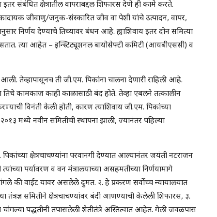
 व इतर संबंधित क्षेत्रातील वापराबद्दल शिफारस देणे ही कामे करते.
ोकादायक जीवाणु/जनुक-संस्कारित जीव वा पेशी यांचे उत्पादन, वापर,
ुसार निर्णय देण्याचे तिच्यावर बंधन आहे. ह्याशिवाय इतर दोन समित्या
ल असतात. त्या आहेत – इन्स्टिट्यूशनल बायोसेफ्टी कमिटी (आयबीएससी) व
त आली. तेव्हापासूनच ती जी.एम. पिकांना चालना देणारी राहिली आहे.
्हा तिचे कामकाज काही काळासाठी बंद होते. तेव्हा एबलने तत्कालीन
 करण्याची विनंती केली होती, कारण त्याशिवाय जी.एम. पिकांच्या
र्च २०१३ मध्ये नवीन समितीची स्थापना झाली, ज्यानंतर पहिल्या
पिकांच्या क्षेत्रचाचण्यांना परवानगी देण्यात आल्यानंतर जयंती नटराजन
 त्यांच्या पर्यावरण व वन मंत्रालयाच्या असहमतीच्या निर्णयामागे
चांगले की वाईट यावर असलेले दुमत. २. हे प्रकरण सर्वोच्च न्यायालयात
्या तंत्रज्ञ समितीने क्षेत्रचाचण्यांवर बंदी आणण्याची केलेली शिफारस, ३.
ंगल्या पद्धतीनी तपासलेली शेतीतंत्रे अस्तित्वात आहेत. गेली जवळपास