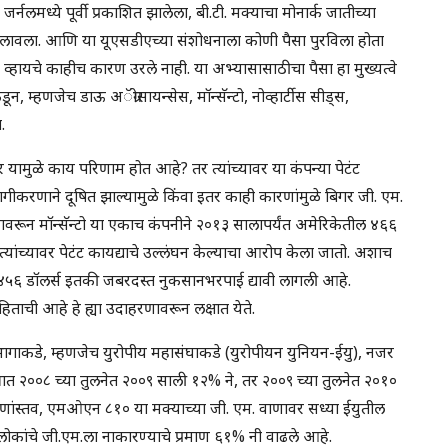
्नलमध्ये पूर्वी प्रकाशित झालेला, बी.टी. मक्याचा मोनार्क जातीच्या
न लावला. आणि या यूएसडीएच्या संशोधनाला कोणी पैसा पुरविला होता
त व्हायचे काहीच कारण उरले नाही. या अभ्यासासाठीचा पैसा हा मुख्यत्वे
डून, म्हणजेच डाऊ अॅग्रोसायन्सेस, मॉन्सॅन्टो, नोव्हार्टीस सीड्स,
.
ांवर यामुळे काय परिणाम होत आहे? तर त्यांच्यावर या कंपन्या पेटंट
रागीकरणाने दूषित झाल्यामुळे किंवा इतर काही कारणांमुळे बिगर जी. एम.
णावरून मॉन्सॅन्टो या एकाच कंपनीने २०१३ सालापर्यंत अमेरिकेतील ४६६
त्यांच्यावर पेटंट कायद्याचे उल्लंघन केल्याचा आरोप केला जातो. अशाच
,४५६ डॉलर्स इतकी जबरदस्त नुकसानभरपाई द्यावी लागली आहे.
हिताची आहे हे ह्या उदाहरणावरून लक्षात येते.
ागाकडे, म्हणजेच युरोपीय महासंघाकडे (युरोपीयन युनियन-ईयु), नजर
ेत्रात २००८ च्या तुलनेत २००९ साली १२% ने, तर २००९ च्या तुलनेत २०१०
रणांस्तव, एमओएन ८१० या मक्याच्या जी. एम. वाणावर सध्या ईयुतील
र लोकांचे जी.एम.ला नाकारण्याचे प्रमाण ६१% नी वाढले आहे.