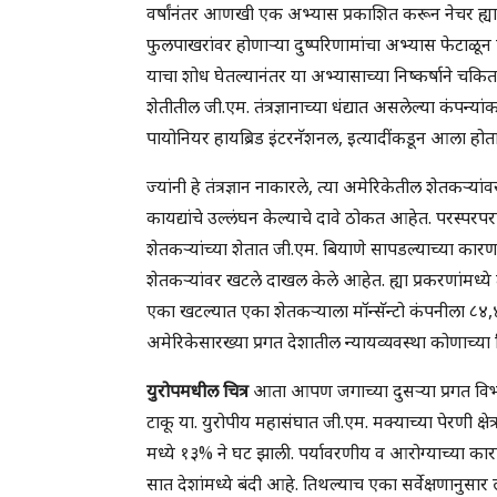
वर्षांनंतर आणखी एक अभ्यास प्रकाशित करून नेचर ह्या जर
फुलपाखरांवर होणाऱ्या दुष्परिणामांचा अभ्यास फेटाळू
याचा शोध घेतल्यानंतर या अभ्यासाच्या निष्कर्षाने चकि
शेतीतील जी.एम. तंत्रज्ञानाच्या धंद्यात असलेल्या कंपन्यांक
पायोनियर हायब्रिड इंटरनॅशनल, इत्यादींकडून आला होता
ज्यांनी हे तंत्रज्ञान नाकारले, त्या अमेरिकेतील शेतकऱ्य
कायद्यांचे उल्लंघन केल्याचे दावे ठोकत आहेत. परस्परप
शेतकऱ्यांच्या शेतात जी.एम. बियाणे सापडल्याच्या कार
शेतकऱ्यांवर खटले दाखल केले आहेत. ह्या प्रकरणांमध्ये 
एका खटल्यात एका शेतकऱ्याला मॉन्सॅन्टो कंपनीला ८४
अमेरिकेसारख्या प्रगत देशातील न्यायव्यवस्था कोणाच्या 
युरोपमधील चित्र
आता आपण जगाच्या दुसऱ्या प्रगत विभ
टाकू या. युरोपीय महासंघात जी.एम. मक्याच्या पेरणी क्ष
मध्ये १३% ने घट झाली. पर्यावरणीय व आरोग्याच्या का
सात देशांमध्ये बंदी आहे. तिथल्याच एका सर्वेक्षणानुसा