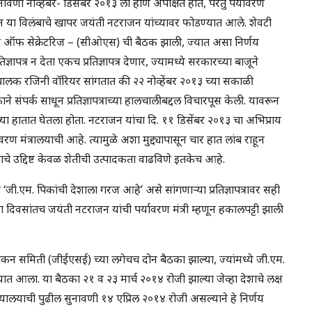
वणी नोव्हेंबर- डिसेंबर २०१३ ला होणे अपेक्षित होते, परंतु पर्यावरण
ावरून या विलंबाचे खापर जयंती नटराजन यांच्यावर फोडण्यात आले. शेवटी
 कमिटी ऑफ सेक्रेटरिज – (सीओएस) ची बैठक झाली, ज्यात असा निर्णय
ञापत्र न देता एकच प्रतिज्ञापत्र देणार, ज्यामध्ये सरकारच्या बाजूने
ंचालक रजिनी वॉरियर सांगतात की २२ नोव्हेंबर २०१३ च्या सकाळी
लकाने संपर्क साधून प्रतिज्ञापत्राच्या हालचालीबद्दल विचारपूस केली. यावरून
ा हातात घेतला होता. नटराजन यांचा दि. ११ डिसेंबर २०१३ चा अभिप्राय
रण मंत्रालयाची आहे. त्यामुळे अशा मुद्द्यापासून चार हात लांब राहून
ाचे उद्दिष्ट केवळ शेतीची उत्पादकता वाढविणे इतकेच आहे.
 ‘जी.एम. पिकांची देशाला गरज आहे’ असे सांगणाऱ्या प्रतिज्ञापत्रावर सही
हा दिवसांतच जयंती नटराजन यांची पर्यावरण मंत्री म्हणून हकालपट्टी झाली
ल्यांकन समिती (जीईएसई) च्या लगेचच दोन बैठका झाल्या, ज्यांमध्ये जी.एम.
देण्यात आला. या बैठका २१ व २३ मार्च २०१४ रोजी झाल्या जेव्हा देशाचे लक्ष
यायालयाची पुढील सुनावणी १४ एप्रिल २०१४ रोजी असल्याने हे निर्णय