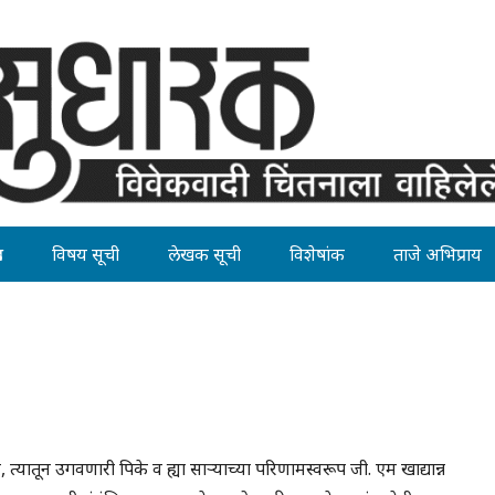
ह
विषय सूची
लेखक सूची
विशेषांक
ताजे अभिप्राय
्यातून उगवणारी पिके व ह्या साऱ्याच्या परिणामस्वरूप जी. एम खाद्यान्न