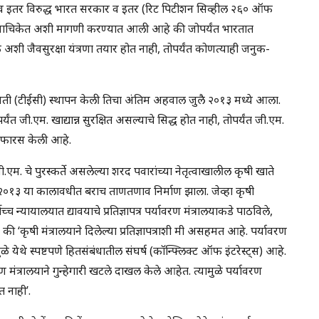
िग्ज व इतर विरुद्ध भारत सरकार व इतर (रिट पिटीशन सिव्हील २६० ऑफ
याचिकेत अशी मागणी करण्यात आली आहे की जोपर्यंत भारतात
ी जैवसुरक्षा यंत्रणा तयार होत नाही, तोपर्यंत कोणत्याही जनुक-
 समिती (टीईसी) स्थापन केली तिचा अंतिम अहवाल जुलै २०१३ मध्ये आला.
त जी.एम. खाद्यान्न सुरक्षित असल्याचे सिद्ध होत नाही, तोपर्यंत जी.एम.
 शिफारस केली आहे.
एम. चे पुरस्कर्ते असलेल्या शरद पवारांच्या नेतृत्वाखालील कृषी खाते
्बर २०१३ या कालावधीत बराच ताणतणाव निर्माण झाला. जेव्हा कृषी
वोच्च न्यायालयात द्यावयाचे प्रतिज्ञापत्र पर्यावरण मंत्रालयाकडे पाठविले,
, की ‘कृषी मंत्रालयाने दिलेल्या प्रतिज्ञापत्राशी मी असहमत आहे. पर्यावरण
ुळे येथे स्पष्टपणे हितसंबंधातील संघर्ष (कॉन्फ्लिक्ट ऑफ इंटरेस्ट्स) आहे.
यावरण मंत्रालयाने गुन्हेगारी खटले दाखल केले आहेत. त्यामुळे पर्यावरण
त नाही’.