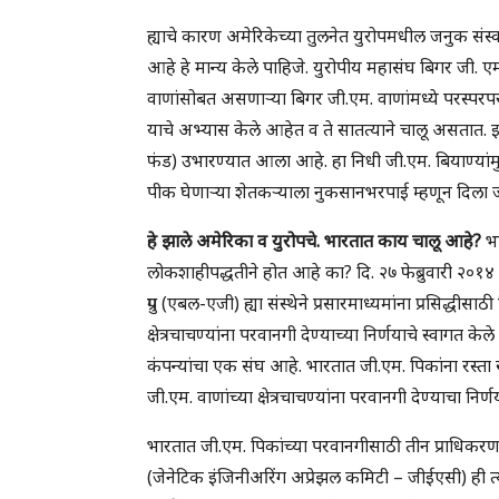
ह्याचे कारण अमेरिकेच्या तुलनेत युरोपमधील जनुक संस्
आहे हे मान्य केले पाहिजे. युरोपीय महासंघ बिगर जी. एम
वाणांसोबत असणाऱ्या बिगर जी.एम. वाणांमध्ये परस्पर
याचे अभ्यास केले आहेत व ते सातत्याने चालू असतात. 
फंड) उभारण्यात आला आहे. हा निधी जी.एम. बियाण्यांमु
पीक घेणाऱ्या शेतकऱ्याला नुकसानभरपाई म्हणून दिला 
हे झाले अमेरिका व युरोपचे. भारतात काय चालू आहे?
भा
लोकशाहीपद्धतीने होत आहे का? दि. २७ फेब्रुवारी २०१
ग्रुप (एबल-एजी) ह्या संस्थेने प्रसारमाध्यमांना प्रसिद्धीस
क्षेत्रचाचण्यांना परवानगी देण्याच्या निर्णयाचे स्वागत के
कंपन्यांचा एक संघ आहे. भारतात जी.एम. पिकांना रस्ता 
जी.एम. वाणांच्या क्षेत्रचाचण्यांना परवानगी देण्याचा न
भारतात जी.एम. पिकांच्या परवानगीसाठी तीन प्राधिकरण
(जेनेटिक इंजिनीअरिंग अप्रेझल कमिटी – जीईएसी) ही त्यात