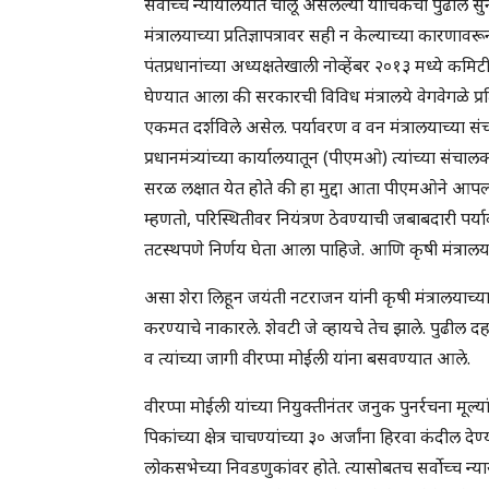
सर्वोच्च न्यायालयात चालू असलेल्या याचिकेची पुढील सुना
मंत्रालयाच्या प्रतिज्ञापत्रावर सही न केल्याच्या कारण
पंतप्रधानांच्या अध्यक्षतेखाली नोव्हेंबर २०१३ मध्ये
घेण्यात आला की सरकारची विविध मंत्रालये वेगवेगळे प्रतिज्
एकमत दर्शविले असेल. पर्यावरण व वन मंत्रालयाच्या स
प्रधानमंत्र्यांच्या कार्यालयातून (पीएमओ) त्यांच्या संचा
सरळ लक्षात येत होते की हा मुद्दा आता पीएमओने आपल्य
म्हणतो, परिस्थितीवर नियंत्रण ठेवण्याची जबाबदारी पर्याव
तटस्थपणे निर्णय घेता आला पाहिजे. आणि कृषी मंत्रालय
असा शेरा लिहून जयंती नटराजन यांनी कृषी मंत्रालयाच्या
करण्याचे नाकारले. शेवटी जे व्हायचे तेच झाले. पुढील द
व त्यांच्या जागी वीरप्पा मोईली यांना बसवण्यात आले.
वीरप्पा मोईली यांच्या नियुक्तीनंतर जनुक पुनर्रचना मू
पिकांच्या क्षेत्र चाचण्यांच्या ३० अर्जांना हिरवा कंदील 
लोकसभेच्या निवडणुकांवर होते. त्यासोबतच सर्वोच्च न्