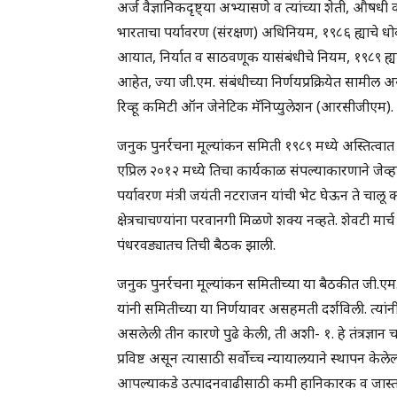
अर्ज वैज्ञानिकदृष्ट्या अभ्यासणे व त्यांच्या शेती, औषधी
भारताचा पर्यावरण (संरक्षण) अधिनियम, १९८६ ह्याचे ध
आयात, निर्यात व साठवणूक यासंबंधीचे नियम, १९८९ ह्यान
आहेत, ज्या जी.एम. संबंधीच्या निर्णयप्रक्रियेत सामी
रिव्हू कमिटी ऑन जेनेटिक मॅनिप्युलेशन (आरसीजीएम).
जनुक पुनर्रचना मूल्यांकन समिती १९८९ मध्ये अस्तित्वा
एप्रिल २०१२ मध्ये तिचा कार्यकाळ संपल्याकारणाने जेव
पर्यावरण मंत्री जयंती नटराजन यांची भेट घेऊन ते चालू
क्षेत्रचाचण्यांना परवानगी मिळणे शक्य नव्हते. शेवटी मा
पंधरवड्यातच तिची बैठक झाली.
जनुक पुनर्रचना मूल्यांकन समितीच्या या बैठकीत जी.एम. 
यांनी समितीच्या या निर्णयावर असहमती दर्शविली. त्यांनी
असलेली तीन कारणे पुढे केली, ती अशी- १. हे तंत्रज्ञान 
प्रविष्ट असून त्यासाठी सर्वोच्च न्यायालयाने स्थापन केलेल
आपल्याकडे उत्पादनवाढीसाठी कमी हानिकारक व जास्त चा