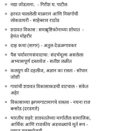
नद्या जोडताना.. - गिरीश घ. पाटील
हरवत चाललेली माळरानं आणि निसर्गाची
लोकडायरी - साहेबराव राठोड
शाश्वत विकास : समग्र दृष्टिकोनाच्या शोधात -
हेमंत मोहरीर
दाह कथा (सागर) - अतुल देऊळगावकर
पैस पर्यावरणसंवादाचा : संदर्भमूल्य असलेला
अभ्यासपूर्ण दस्तावेज - सतीश लळीत
कलयुग की दहलीज, अज्ञान का रास्ता - सोपान
जोशी
गावांची शाश्वत विकासाकडची वाटचाल - संकेत
अहेर
विकासाच्या झगमगाटामागचे वास्तव - नयना राज
बन्सोड (दरडमारे)
भारतीय शहरे: शाश्वततेच्या मार्गातील सामाजिक,
आर्थिक आणि राजकीय अडथळ्यांचे मूर्त रूप -
प्रद्युम्न सहस्रभोजनी