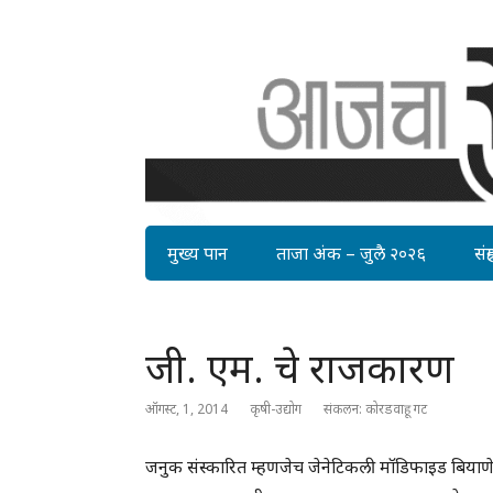
मुख्य पान
ताजा अंक – जुलै २०२६
संग्र
जी. एम. चे राजकारण
ऑगस्ट, 1, 2014
कृषी-उद्योग
संकलन: कोरडवाहू गट
जनुक संस्कारित म्हणजेच जेनेटिकली मॉडिफाइड बियाणे, त