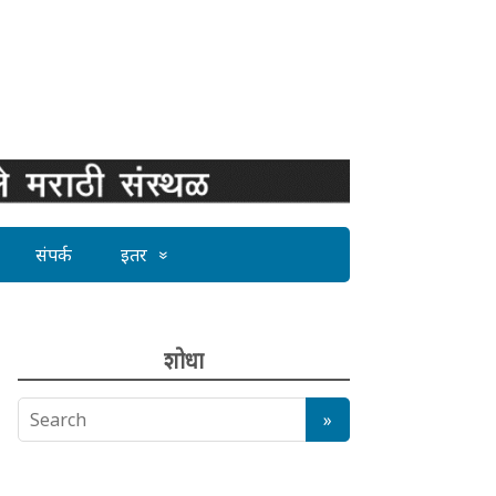
संपर्क
इतर
शोधा