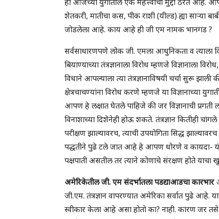
हा आजच्या युगातील एक महत्त्वाचा मुद्दा ठरत आहे. आप
शेतकरी, मातीचा कस, पीक राशी (यील्ड) ह्या साऱ्या बाब
जोडलेला आहे. काय आहे ही जी एम नामक भानगड ?
सर्वसाधारणपणे लोक जी. एमला आधुनिकता व त्याला व
बियाण्याच्या तंत्रज्ञानाला विरोध म्हणजे विज्ञानाला विर
विधाने आपल्याला त्या तंत्रज्ञानाविषयी चर्चा सुरू झाली क
क्षेत्रचाचण्यांना विरोध करणे म्हणजे या विज्ञानाच्या युग
आपण हे लक्षात घेतले पाहिजे की जर विज्ञानाची प्रगती 
विनाशाच्या दिशेनेही होऊ शकते. तंत्रज्ञान कितीही चांग
परीक्षण झाल्यावरच, त्याची उपयोगिता सिद्ध झाल्यावरच त्
पद्धतीने पुढे टले जात आहे हे आपण धोरणे व कायदा- यंत्
पक्षपाती असतील तर त्याने कोणाचे संरक्षण होते याचा 
अमेरिकेतील जी. एम संदर्भातला पडद्याआडचा कारभार
जी.एम. तंत्रज्ञान वापरण्यात अमेरिका सर्वात पुढे आहे. या
स्वीकार केला आहे असा होतो का? नाही. कारण जर तसे अ