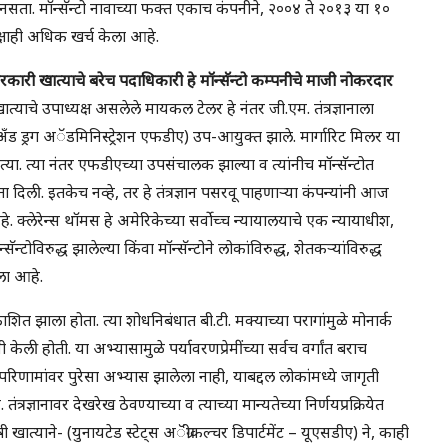
नसता. मॉन्सॅन्टो नावाच्या फक्त एकाच कंपनीने, २००४ ते २०१३ या १०
क्षाही अधिक खर्च केला आहे.
रकारी खात्याचे बरेच पदाधिकारी हे मॉन्सॅन्टो कम्पनीचे माजी नोकरदार
 खात्याचे उपाध्यक्ष असलेले मायकल टेलर हे नंतर जी.एम. तंत्रज्ञानाला
अँड ड्रग अॅडमिनिस्ट्रेशन एफडीए) उप-आयुक्त झाले. मार्गारिट मिलर या
होत्या. त्या नंतर एफडीएच्या उपसंचालक झाल्या व त्यांनीच मॉन्सॅन्टोत
दिली. इतकेच नव्हे, तर हे तंत्रज्ञान पसरवू पाहणाऱ्या कंपन्यांनी आज
हे. क्लेरेन्स थॉमस हे अमेरिकेच्या सर्वोच्च न्यायालयाचे एक न्यायाधीश,
ॉन्सॅन्टोविरुद्ध झालेल्या किंवा मॉन्सॅन्टोने लोकांविरुद्ध, शेतकऱ्यांविरुद्ध
ेला आहे.
शित झाला होता. त्या शोधनिबंधात बी.टी. मक्याच्या परागांमुळे मोनार्क
केली होती. या अभ्यासामुळे पर्यावरणप्रेमींच्या सर्वच वर्गांत बराच
ा परिणामांवर पुरेसा अभ्यास झालेला नाही, याबद्दल लोकांमध्ये जागृती
ज्ञानावर देखरेख ठेवण्याच्या व त्याच्या मान्यतेच्या निर्णयप्रक्रियेत
ात्याने- (युनायटेड स्टेट्स अॅग्रीकल्चर डिपार्टमेंट – यूएसडीए) ने, काही