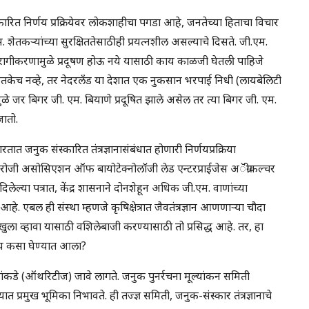
कारित निर्णय प्रक्रियेवर लोकशाहीचा पगडा आहे, जनतेच्या हिताचा विचार
. शेतकऱ्यांच्या सुरक्षिततेसाठीही प्रयत्नशील असल्याचे दिसते. जी.एम.
परागीकरणामुळे प्रदूषण होऊ नये यासाठी काय काळजी घेतली पाहिजे
इतकेच नव्हे, तर नेदरलँड या देशात एक नुकसान भरपाई निधी (लायबेलिटी
ळे जर बिगर जी. एम. बियाणे प्रदूषित झाले असेल तर त्या बिगर जी. एम.
जातो.
रतात जनुक संस्कारित तंत्रज्ञानासंबंधात होणारी निर्णयप्रक्रिया
४ रोजी असोसिएशन ऑफ बायोटेक्नोलॉजी लेड एन्टरप्राईजेस अॅग्रीकल्चर
ाठी दिलेल्या पत्रात, केंद्र शासनाने दोनशेहून अधिक जी.एम. वाणांच्या
ले आहे. एबल ही संस्था म्हणजे कृषिक्षेत्रात जैवतंत्रज्ञान आणणाऱ्या चौदा
खुला व्हावा यासाठी वशिलेबाजी करण्यासाठी तो प्रसिद्ध आहे. तर, हा
िर्णय कसा घेण्यात आला?
ांकडे (ऑथरिटीज) जावे लागते. जनुक पुनर्रचना मूल्यांकन समिती
 प्रमुख भूमिका निभावते. ही तज्ज्ञ समिती, जनुक-संस्कार तंत्रज्ञानाचे