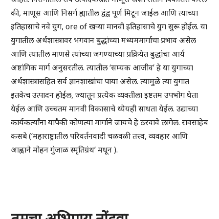
की, माणूस आणि निसर्ग ह्यातील द्वंद्व पूर्ण मिटून जाईल आणि त्याच्या
इतिहासाचे नवे युग, ore of खऱ्या मानवी इतिहासाचे युग सुरू होईल. या
युगातील अर्थशास्त्रावर भगवान बुद्धांच्या मध्यममार्गाचा प्रभाव असेल
आणि त्यातील माणसे त्यांच्या जगण्याच्या प्रक्रियेत बुद्धांचा आर्य
अष्टांगिक मार्ग अनुसरतील. त्यातील ‘सम्यक आजीव’ हे या युगाच्या
अर्थशास्त्रासहित सर्व ज्ञानशाखांचा पाया असेल. त्यामुळे त्या युगात
इतकेच उत्पादन होईल, ज्यातून प्रत्येक व्यक्तीला इष्टतम उपभोग घेता
येईल आणि उच्चतम मानवी विकासाचे ध्येयही साधता येईल. उद्याच्या
कार्यकर्त्यांना यापैकी कोणत्या मार्गाने जायचे हे ठरवावे लागेल. रावसाहेब
कसबे (‘महाराष्ट्रातील परिवर्तनवादी चळवळी तत्त्व, व्यवहार आणि
आह्वाने मोहन गुंजाळ स्मृतिग्रंथ’ मधून ).
तुमचा अभिप्राय नोंदवा