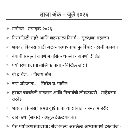
ताजा अंक – जुलै २०२६
मनोगत - संपादक-२०२६
निसर्गातली शहरे आणि शहरातला निसर्ग - सुलक्षणा महाजन
शाश्वत विकासासाठी जलव्यवस्थापनाचा पुनर्विचार - रश्मी महाजन
वेगाची संस्कृती आणि मानसिक थकवा - अपर्णा दीक्षित
पर्यावरणवादाचा तात्त्विक पाया - निखिल जोशी
बी द चेंज... - विजय तांबे
नद्या जोडताना.. - गिरीश घ. पाटील
हरवत चाललेली माळरानं आणि निसर्गाची लोकडायरी - साहेबराव
राठोड
शाश्वत विकास : समग्र दृष्टिकोनाच्या शोधात - हेमंत मोहरीर
दाह कथा (सागर) - अतुल देऊळगावकर
पैस पर्यावरणसंवादाचा : संदर्भमूल्य असलेला अभ्यासपूर्ण दस्तावेज -