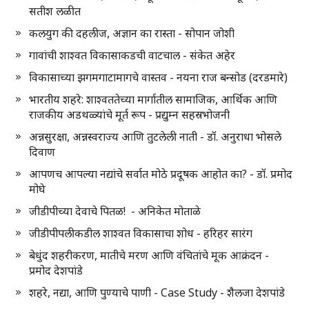
सतीश लळीत
कलयुग की दहलीज, अज्ञान का रास्ता - सोपान जोशी
गावांची शाश्वत विकासाकडची वाटचाल - संकेत अहेर
विकासाच्या झगमगाटामागचे वास्तव - नयना राज बन्सोड (दरडमारे)
भारतीय शहरे: शाश्वततेच्या मार्गातील सामाजिक, आर्थिक आणि
राजकीय अडथळ्यांचे मूर्त रूप - प्रद्युम्न सहस्रभोजनी
अन्नसुरक्षा, अन्नस्वराज्य आणि तुटलेली नाती - डॉ. अनुराधा भोसले
दिवाण
आपणच आपल्या नद्यांचे सर्वात मोठे प्रदूषक आहोत का? - डॉ. प्रमोद
मोघे
जीडीपीच्या देवाचे पितळ! - अनिकेत मोताळे
जीडीपीपलीकडील शाश्वत विकासाचा शोध - हरिहर सारंग
बेधुंद शहरीकरण, मातीचे मरण आणि वंचितांचे मूक आक्रंदन -
प्रमोद देशपांडे
शहरे, नद्या, आणि पुण्याचे पाणी - Case Study - शैलजा देशपांडे