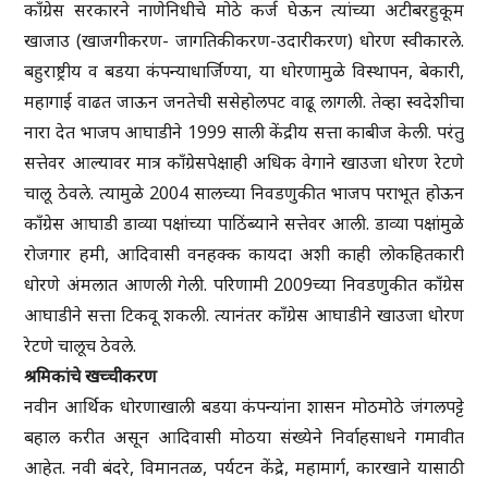
काँग्रेस सरकारने नाणेनिधीचे मोठे कर्ज घेऊन त्यांच्या अटीबरहुकूम
खाजाउ (खाजगीकरण- जागतिकीकरण-उदारीकरण) धोरण स्वीकारले.
बहुराष्ट्रीय व बडया कंपन्याधार्जिण्या, या धोरणामुळे विस्थापन, बेकारी,
महागाई वाढत जाऊन जनतेची ससेहोलपट वाढू लागली. तेव्हा स्वदेशीचा
नारा देत भाजप आघाडीने 1999 साली केंद्रीय सत्ता काबीज केली. परंतु
सत्तेवर आल्यावर मात्र काँग्रेसपेक्षाही अधिक वेगाने खाउजा धोरण रेटणे
चालू ठेवले. त्यामुळे 2004 सालच्या निवडणुकीत भाजप पराभूत होऊन
काँग्रेस आघाडी डाव्या पक्षांच्या पाठिंब्याने सत्तेवर आली. डाव्या पक्षांमुळे
रोजगार हमी, आदिवासी वनहक्क कायदा अशी काही लोकहितकारी
धोरणे अंमलात आणली गेली. परिणामी 2009च्या निवडणुकीत काँग्रेस
आघाडीने सत्ता टिकवू शकली. त्यानंतर काँग्रेस आघाडीने खाउजा धोरण
रेटणे चालूच ठेवले.
श्रमिकांचे खच्चीकरण
नवीन आर्थिक धोरणाखाली बडया कंपन्यांना शासन मोठमोठे जंगलपट्टे
बहाल करीत असून आदिवासी मोठया संख्येने निर्वाहसाधने गमावीत
आहेत. नवी बंदरे, विमानतळ, पर्यटन केंद्रे, महामार्ग, कारखाने यासाठी