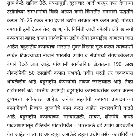
सुरू केले. खनिज तेले, यंत्रसामुग्री, दूरसंचार आदी भरपूर नफा देणाऱ्या
उद्योगांच्या समभागांची विक्री अत्यंत कमी किंमतीत मनमानी पद्धतीने
करून 20-25 टक्के नफा देणारे उद्योग सरकार नष्ट करत आहे. मोठया
नफ्याची हमी देऊन तेल, खाण, वीजनिर्मिती आदी नफेशीर क्षेत्रे खासगी
कंपन्यांना बहाल करून सार्वजनिक उद्योग-सेवा डबघाईला आणल्या जात
आहेत. बहुराष्ट्रीय कंपन्यांचा भारतात मुक्त विस्तार सुरू करून त्यांच्याशी
स्पर्धेत टिकण्याच्या नावाने भारतीय उद्योग व सेवांमध्ये संगणकीकरण
वेगाने रेटले जात आहे. परिणामी सार्वजनिक क्षेत्रातल्या 190 लाख
नोकरांपैकी 50 लाखांची कपात संभवते. नवीन भरती तर जवळपास
थांबलेलीच आहे. बहुराष्ट्रीय कंपन्यांची ताकद जगडव्याल आहे. तेव्हा
टाटांसारखे बडे भारतीय उद्योगही बहुराष्ट्रीय कंपन्यांबरोबर करार करून
दुय्यमत्त्व स्वीकारत आहेत. अनेक सहयोगी कंपन्या उत्पादनाच्या
कामाऐवजी निव्वळ जुळणीचे काम करत आहेत. मध्यस्थगिरी वाढते
आहे. बहुराष्ट्रीय कंपन्यांच्या माऱ्याखाली, साबण, शीतपेये, कपडे
पादत्राणांपासून टेलिफोन मोटारीपर्यंत – भारतातले बडे उद्योग अडचणीत
येत आहेत व त्यावर अवलंबून असलेले लहान उद्योग तसेच कारागिरी व