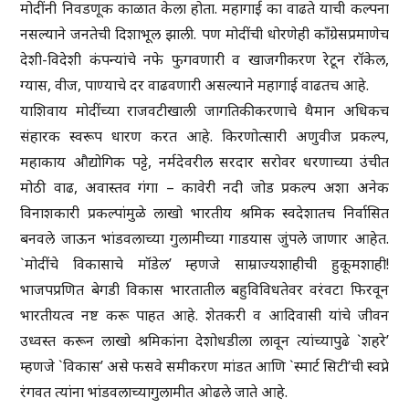
मोदींनी निवडणूक काळात केला होता. महागाई का वाढते याची कल्पना
नसल्याने जनतेची दिशाभूल झाली. पण मोदींची धोरणेही काँग्रेसप्रमाणेच
देशी-विदेशी कंपन्यांचे नफे फुगवणारी व खाजगीकरण रेटून रॉकेल,
ग्यास, वीज, पाण्याचे दर वाढवणारी असल्याने महागाई वाढतच आहे.
याशिवाय मोदींच्या राजवटीखाली जागतिकीकरणाचे थैमान अधिकच
संहारक स्वरूप धारण करत आहे. किरणोत्सारी अणुवीज प्रकल्प,
महाकाय औद्योगिक पट्टे, नर्मदेवरील सरदार सरोवर धरणाच्या उंचीत
मोठी वाढ, अवास्तव गंगा – कावेरी नदी जोड प्रकल्प अशा अनेक
विनाशकारी प्रकल्पांमुळे लाखो भारतीय श्रमिक स्वदेशातच निर्वासित
बनवले जाऊन भांडवलाच्या गुलामीच्या गाडयास जुंपले जाणार आहेत.
`मोदींचे विकासाचे मॉडेल’ म्हणजे साम्राज्यशाहीची हुकूमशाही!
भाजपप्रणित बेगडी विकास भारतातील बहुविविधतेवर वरंवटा फिरवून
भारतीयत्व नष्ट करू पाहत आहे. शेतकरी व आदिवासी यांचे जीवन
उध्वस्त करून लाखो श्रमिकांना देशोधडीला लावून त्यांच्यापुढे `शहरे’
म्हणजे `विकास’ असे फसवे समीकरण मांडत आणि `स्मार्ट सिटी’ची स्वप्ने
रंगवत त्यांना भांडवलाच्यागुलामीत ओढले जाते आहे.