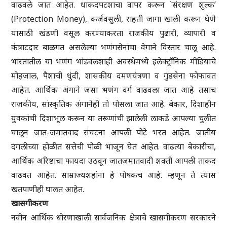
वाढवले जात आहेत. धाकदपटशाचा वापर करून `संरक्षण शुल्क’
(Protection Money), कर्जवसुली, राहती जागा खाली करून घेणे
यासाठी खंडणी वसूल करण्याकरता राजकीय पुढारी, व्यापारी व
कंत्राटदार बाळगत असलेल्या भणंगसेनांचा वेगाने विस्तार चालू आहे.
भारतातील या भणंग भांडवलशाही अवस्थेमध्ये इलेक्ट्रॉनिक मीडियाचे
मोहजाल, पैशाची धुंदी, शासकीय दमणयंत्रणा व गुंडसेना फोफावत
आहेत. आर्थिक अंगाने जसा भणंग वर्ग वाढवला जात आहे तसाच
राजकीय, सांस्कृतिक अंगानेही तो पोसला जात आहे. बेकार, दिशाहीन
युवकांची दिशाभूल करून या तरूणांची झालेली लाकडे आपल्या चुलीत
घालून जात-जमातवाद संघटना आपली पोटे भरत आहेत. जातीय
दंगलीच्या होळीत सत्तेची पोळी भाजून घेत आहेत. वाढत्या बेकारीचा,
आर्थिक अरिष्टाचा फायदा उठवून जातजमातवादी शक्ती आपली ताकद
वाढवत आहेत. साम्राज्यशहांना हे पोषकच आहे. म्हणून ते त्यास
खतपाणीही घालत आहेत.
खासगीकरण
नवीन आर्थिक धोरणाखाली सार्वजनिक क्षेत्राचे खासगीकरण सरकारने