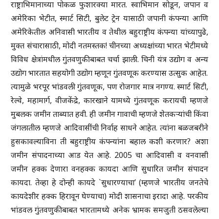
राष्ट्राभिमानाच्या पोकळ फुशारक्या मारत. स्वाभिमान सोडून, जपान व
अमेरिका भेटीत, स्मार्ट सिटी, बुलेट ट्रेन यासाठी जपानी कंपन्या आणि
अमेरिकेतील अनिवासी भारतीय व तेथील बहुराष्ट्रीय कंपन्या यांच्यापुढे,
मुक्त संचारासाठी, मोदी नतमस्तक! चीनच्या अध्यक्षांच्या भारत भेटीमध्ये
विविध क्षेत्रांमधील गुंतवणुकीबाबत चर्चा झाली. चिनी यंत्र उद्योग व अन्य
उद्योग भारतात सहयोगी उद्योग म्हणून गुंतवणूक करण्यास उत्सुक आहेत.
त्यामुळे भरपूर भांडवली गुंतवणूक, पण रोजगार मात्र नगण्य. स्मार्ट सिटी,
रेल्वे, महामार्ग, वीजकेंद्रे, कारखाने यामध्ये गुंतवणूक करायची म्हणजे
मुबलक जमीन ताब्यात हवी. ही जमीन गावाची म्हणजे शेतकऱ्यांची किंवा
जंगलातील म्हणजे आदिवासींची निर्वाह साधने आहेत. त्यांना बळजबरीने
हुसकावल्याविना ती बहुराष्ट्रीय कंपन्यांना बहाल कशी करणार? अशा
जमीन संपादनाच्या आड येत आहे. 2005 चा आदिवासी व वनवासी
जमीन हक्क देणारा वनहक्क कायदा आणि सुधारित जमीन संपादन
कायदा. तेव्हा हे दोन्ही कायदे `सुधारण्याचा’ (म्हणजे भारतीय जनतेचे
कायदेशीर हक्क हिरावून घेण्याचा) मोदी शासनाचा इरादा आहे. परकीय
भांडवल गुंतवणुकीबाबत भारतामध्ये अनेक भ्रामक समजुती ठसवलेल्या