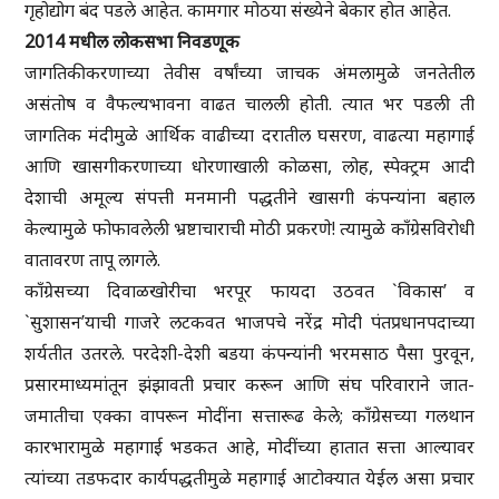
गृहोद्योग बंद पडले आहेत. कामगार मोठया संख्येने बेकार होत आहेत.
2014 मधील लोकसभा निवडणूक
जागतिकीकरणाच्या तेवीस वर्षांच्या जाचक अंमलामुळे जनतेतील
असंतोष व वैफल्यभावना वाढत चालली होती. त्यात भर पडली ती
जागतिक मंदीमुळे आर्थिक वाढीच्या दरातील घसरण, वाढत्या महागाई
आणि खासगीकरणाच्या धोरणाखाली कोळसा, लोह, स्पेक्ट्रम आदी
देशाची अमूल्य संपत्ती मनमानी पद्धतीने खासगी कंपन्यांना बहाल
केल्यामुळे फोफावलेली भ्रष्टाचाराची मोठी प्रकरणे! त्यामुळे काँग्रेसविरोधी
वातावरण तापू लागले.
काँग्रेसच्या दिवाळखोरीचा भरपूर फायदा उठवत `विकास’ व
`सुशासन’याची गाजरे लटकवत भाजपचे नरेंद्र मोदी पंतप्रधानपदाच्या
शर्यतीत उतरले. परदेशी-देशी बडया कंपन्यांनी भरमसाठ पैसा पुरवून,
प्रसारमाध्यमांतून झंझावती प्रचार करून आणि संघ परिवाराने जात-
जमातीचा एक्का वापरून मोदींना सत्तारूढ केले; काँग्रेसच्या गलथान
कारभारामुळे महागाई भडकत आहे, मोदींच्या हातात सत्ता आल्यावर
त्यांच्या तडफदार कार्यपद्धतीमुळे महागाई आटोक्यात येईल असा प्रचार