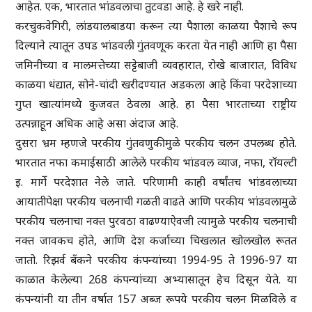
आहेत. एक, भारतात भांडवलाचा तुटवडा आहे. हे खरे नाही.
करचुकवेगिरी, लांडयालबाडया करून त्या पैशाला काळया पैशाचे रूप
दिल्याने त्यातून उघड भांडवली गुंतवणूक करता येत नाही आणि हा पैसा
जमिनीच्या व मालमत्तेच्या सट्टेबाजी व्यवहारात, रोखे बाजारात, विविध
काळया धंद्यात, सोने-चांदी खरीदण्यात अडकला आहे किंवा परदेशाच्या
गुप्त खात्यांमध्ये कुजवत ठेवला आहे. हा पैसा भारताच्या राष्ट्रीय
उत्पन्नाहून अधिक आहे असा अंदाज आहे.
दुसरा भ्रम म्हणजे परकीय गुंतवणुकीमुळे परकीय चलन उपलब्ध होते.
भारतात नफा कमाईसाठी आलेले परकीय भांडवल व्याज, नफा, रॉयल्टी
इ. मार्गे परदेशात नेले जाते. परिणामी काही वर्षांतच भांडवलाच्या
आयातीपेक्षा परकीय चलनाची गळती वाढते आणि परकीय भांडवलामुळे
परकीय चलनाचा नक्त पुरवठा वाढण्याऐवजी त्यामुळे परकीय चलनाची
नक्त जावकच होते, आणि देश कर्जाच्या चिखलात खोलखोल रूतत
जातो. रिझर्व बँकने परकीय कंपन्यांच्या 1994-95 ते 1996-97 या
काळात केलेल्या 268 कंपन्यांच्या अभ्यासातून हेच दिसून येते. या
कंपन्यांनी या तीन वर्षात 157 अब्ज रूपये परकीय चलन मिळविले व