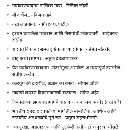
पर्यावरणवादाचा तात्त्विक पाया - निखिल जोशी
बी द चेंज... - विजय तांबे
नद्या जोडताना.. - गिरीश घ. पाटील
हरवत चाललेली माळरानं आणि निसर्गाची लोकडायरी - साहेबराव
राठोड
शाश्वत विकास : समग्र दृष्टिकोनाच्या शोधात - हेमंत मोहरीर
दाह कथा (सागर) - अतुल देऊळगावकर
पैस पर्यावरणसंवादाचा : संदर्भमूल्य असलेला अभ्यासपूर्ण दस्तावेज -
सतीश लळीत
कलयुग की दहलीज, अज्ञान का रास्ता - सोपान जोशी
गावांची शाश्वत विकासाकडची वाटचाल - संकेत अहेर
विकासाच्या झगमगाटामागचे वास्तव - नयना राज बन्सोड (दरडमारे)
भारतीय शहरे: शाश्वततेच्या मार्गातील सामाजिक, आर्थिक आणि
राजकीय अडथळ्यांचे मूर्त रूप - प्रद्युम्न सहस्रभोजनी
अन्नसुरक्षा, अन्नस्वराज्य आणि तुटलेली नाती - डॉ. अनुराधा भोसले