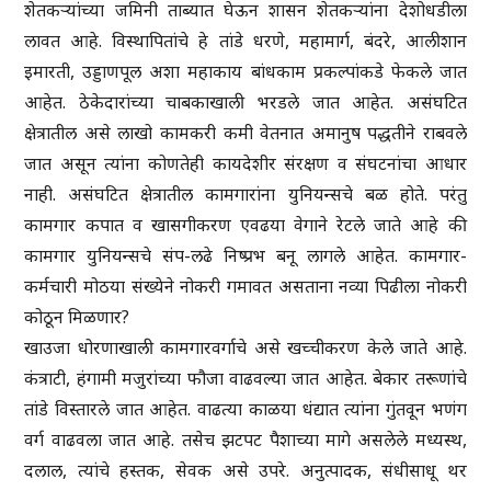
शेतकऱ्यांच्या जमिनी ताब्यात घेऊन शासन शेतकऱ्यांना देशोधडीला
लावत आहे. विस्थापितांचे हे तांडे धरणे, महामार्ग, बंदरे, आलीशान
इमारती, उड्डाणपूल अशा महाकाय बांधकाम प्रकल्पांकडे फेकले जात
आहेत. ठेकेदारांच्या चाबकाखाली भरडले जात आहेत. असंघटित
क्षेत्रातील असे लाखो कामकरी कमी वेतनात अमानुष पद्धतीने राबवले
जात असून त्यांना कोणतेही कायदेशीर संरक्षण व संघटनांचा आधार
नाही. असंघटित क्षेत्रातील कामगारांना युनियन्सचे बळ होते. परंतु
कामगार कपात व खासगीकरण एवढया वेगाने रेटले जाते आहे की
कामगार युनियन्सचे संप-लढे निष्प्रभ बनू लागले आहेत. कामगार-
कर्मचारी मोठया संख्येने नोकरी गमावत असताना नव्या पिढीला नोकरी
कोठून मिळणार?
खाउजा धोरणाखाली कामगारवर्गाचे असे खच्चीकरण केले जाते आहे.
कंत्राटी, हंगामी मजुरांच्या फौजा वाढवल्या जात आहेत. बेकार तरूणांचे
तांडे विस्तारले जात आहेत. वाढत्या काळया धंद्यात त्यांना गुंतवून भणंग
वर्ग वाढवला जात आहे. तसेच झटपट पैशाच्या मागे असलेले मध्यस्थ,
दलाल, त्यांचे हस्तक, सेवक असे उपरे. अनुत्पादक, संधीसाधू थर