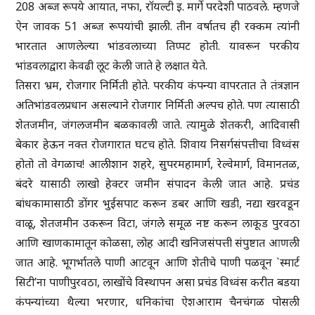
208 अब्ज रूपये आयात, नफा, रॉयल्टी इ. मार्गे परदेशी पाठवले. म्हणजे
ऐन जावक 51 अब्ज रूपयांची झाली. तीन वर्षातच ही रक्कम त्यांनी
भारतात आणलेल्या भांडवलाच्या तिप्पट होती. यावरून परकीय
भांडवलाद्वारा केवढी लूट केली जाते हे लक्षात येते.
तिसरा भ्रम, रोजगार निर्मिती होते. परकीय कंपन्या वापरतात ते तंत्रज्ञान
अतिभांडवलप्रधान असल्याने रोजगार निर्मिती अल्पच होते. पण त्यासाठी
शेतजमीन, जंगलजमीन बळकावली जाते. त्यामुळे शेतकरी, आदिवासी
बेकार हेऊन नक्त रोजगारात घटच होते. शिवाय निसर्गसंपत्तीचा विध्वंस
होतो तो वेगळाच! आलीशान शहरे, सुपरमहामार्ग, रेल्वेमार्ग, विमानतळ,
बंदरे यासाठी लाखो हेक्टर जमीन संपादन केली जात आहे. प्रचंड
बांधकामासाठी डोंगर भुईसपाट करून डबर आणि खडी, नद्या खरवडून
वाळू, शेतजमीन उकरून विटा, जंगले समूळ नष्ट करून लाकूड पुरवठा
आणि खाणकामातून कोळसा, लोह आदी खनिजसंपत्ती संपुष्टात आणली
जात आहे. भूगर्भातले पाणी आटवून आणि शेतीचे पाणी पळवून `स्मार्ट
सिटी’ना पाणीपुरवठा, लाखोंचे विस्थापन असा प्रचंड विध्वंस करीत बडया
कंपन्यांच्या थैल्या भरणार, धनिकांचा ऐशआराम चैनचंगळ पोसली