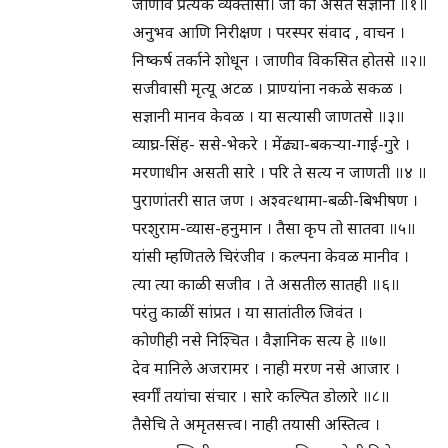
जाणीव प्रत्येक व्यक्तीसी। जी का असते सज्ञानी ॥१॥
अनुभव आणि निरीक्षण । परस्पर संवाद , वाचन ।
निष्कर्ष तर्काने शोधून । जाणीव विकसित होतसे ॥२॥
सजीवासी मृत्यू अटळ । प्राण्यांना नकळे सकळ ।
सज्ञानी मानव केवळ । या सत्यासी जाणतसे ॥३॥
व्याघ्र-सिंह- ससे-भेकरे । मेंढ्या-बकर्‍या-गाई-गुरे ।
मरणाधीन असती सारे । परि ते सत्य न जाणती ॥४ ॥
पुराणांतरी सात जण । अश्वत्थामा-बळी-बिभीषण ।
परशुराम-व्यास-हनुमान । तैसा कृप तो सातवा ॥५॥
यांसी म्हणितले चिरंजीव । कल्पना केवळ मानीव ।
त्या त्या काळी सजीव । ते असतील सातही ॥६॥
परंतु काळीं सांप्रत । या सातांतील जिवंत ।
कोणीही नसे निश्चित । वैज्ञानिक सत्य हे ॥७॥
देव मानिले अजरामर । नाही मरण नसे आजार ।
स्वर्गीं तयांचा संचार । सारे कल्पित डोलारे ॥८॥
तैसेचि ते अमृतसत्त्व। नाही तयासी अस्तित्व ।