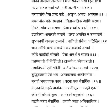
मानव इच्छिती अमरत्व । मानसिकता ऐसी दिसे ॥९॥
मरण अटळ सर्वां पटे । परी अंतरी भीती दाटे ।
मरणासंबंधीचा शब्द वाटे । अशुभ, अभद्र, अमंगळ ॥१०
मयत-प्रेत-मढे- स्मशान । चिता-मर्तिक आणि सरण ।
तिरडी-गोवर्‍या-मसण । ऐशा शब्दां घाबरती ॥११॥
दशक्रिया-अकरावे-बारावे । शब्द अपवित्र न उच्चारावे ।
शुभकार्यीं अवश्य टाळावे । पाळिती संकेत अलिखित॥१
भान औचित्याचे असावे । भय शब्दांचे नसावे ।
कोठे काहीही बोलावे । ऐसा अनर्थ न घ्यावा ॥१३ ॥
घडण्याची जें निश्चिती । टाळणे न कोणा हाती ।
तयाविषयीं ऐसी भीती । वाटे कोण्या कारणे ॥१४॥
बुद्धिवंतासी ऐसे भय ।अनावश्यक अशोभनीय ।
मरणी भयदायक काय । घटना एक नैसर्गिक ॥१५ ॥
वेदकाळी वदले चार्वाक । मरणीं गूढ न काही एक ।
जीवनी भोगावे सुख । आनंदाने मनुजांनी ॥१६॥
यद्यपि मरण नैसर्गिक । जगावे काळ अधिकाधिक ।