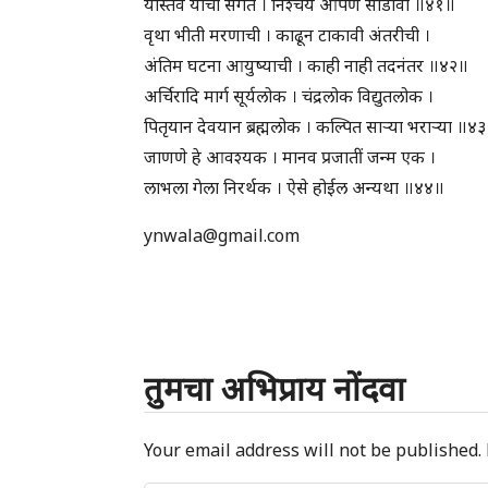
यास्तव याची संगत । निश्चये आपण सोडावी ॥४१॥
वृथा भीती मरणाची । काढून टाकावी अंतरीची ।
अंतिम घटना आयुष्याची । काही नाही तदनंतर ॥४२॥
अर्चिरादि मार्ग सूर्यलोक । चंद्रलोक विद्युतलोक ।
पितृयान देवयान ब्रह्मलोक । कल्पित सार्‍या भरार्‍या ॥४
जाणणे हे आवश्यक । मानव प्रजातीं जन्म एक ।
लाभला गेला निरर्थक । ऐसे होईल अन्यथा ॥४४॥
ynwala@gmail.com
तुमचा अभिप्राय नोंदवा
Your email address will not be published.