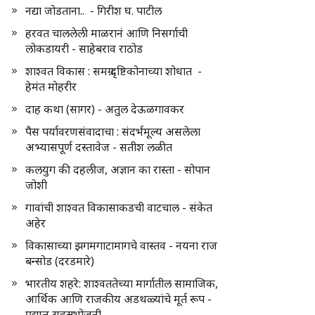
नद्या जोडताना.. - गिरीश घ. पाटील
हरवत चाललेली माळरानं आणि निसर्गाची
लोकडायरी - साहेबराव राठोड
शाश्वत विकास : समग्र दृष्टिकोनाच्या शोधात -
हेमंत मोहरीर
दाह कथा (सागर) - अतुल देऊळगावकर
पैस पर्यावरणसंवादाचा : संदर्भमूल्य असलेला
अभ्यासपूर्ण दस्तावेज - सतीश लळीत
कलयुग की दहलीज, अज्ञान का रास्ता - सोपान
जोशी
गावांची शाश्वत विकासाकडची वाटचाल - संकेत
अहेर
विकासाच्या झगमगाटामागचे वास्तव - नयना राज
बन्सोड (दरडमारे)
भारतीय शहरे: शाश्वततेच्या मार्गातील सामाजिक,
आर्थिक आणि राजकीय अडथळ्यांचे मूर्त रूप -
प्रद्युम्न सहस्रभोजनी