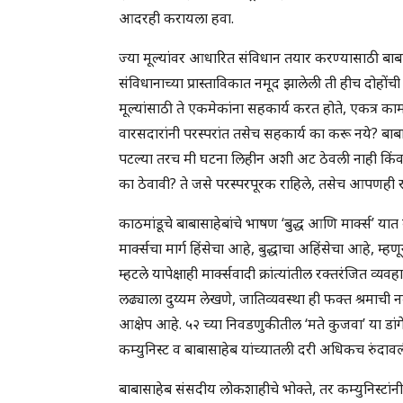
आदरही करायला हवा.
ज्या मूल्यांवर आधारित संविधान तयार करण्यासाठी बाबासा
संविधानाच्या प्रास्ताविकात नमूद झालेली ती हीच दोहो
मूल्यांसाठी ते एकमेकांना सहकार्य करत होते, एकत्र क
वारसदारांनी परस्परांत तसेच सहकार्य का करू नये? बाबास
पटल्या तरच मी घटना लिहीन अशी अट ठेवली नाही किंवा
का ठेवावी? ते जसे परस्परपूरक राहिले, तसेच आपणही 
काठमांडूचे बाबासाहेबांचे भाषण ‘बुद्ध आणि मार्क्स’ यात 
मार्क्सचा मार्ग हिंसेचा आहे, बुद्धाचा अहिंसेचा आहे, 
म्हटले यापेक्षाही मार्क्सवादी क्रांत्यांतील रक्तरंजित व्यव
लढ्याला दुय्यम लेखणे, जातिव्यवस्था ही फक्त श्रमाची नव
आक्षेप आहे. ५२ च्या निवडणुकीतील ‘मते कुजवा’ या डांग
कम्युनिस्ट व बाबासाहेब यांच्यातली दरी अधिकच रुंदावल
बाबासाहेब संसदीय लोकशाहीचे भोक्ते, तर कम्युनिस्टांनी 