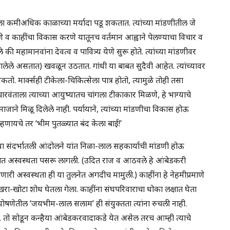
डणीला कमीअधिक काळाच्या मर्यादा पडू शकतात. त्यांच्या मांडणीतील जे
 व काहींचा विकास करणे यातूनच वर्तमान आह्वाने पेलण्याचा विचार व
की महामानवांना देवत्व व पावित्र्य येणे सुरू होते. त्यांच्या मांडणीवर
झालेले असतात) खवळून उठतात. गांधी या बाबत सुदैवी आहेत. त्यांच्यावर
. मार्क्सही टीकेला-चिकित्सेला पात्र होतो, त्यामुळे तोही तसा
िचारवंताला त्याच्या आयुष्यातच चांगला टीकाकार मिळणे, हे भाग्याचे
माजाने मिळू दिलेले नाही. पर्यायाने, त्यांच्या मांडणीचा विकास होऊ
्हणायचे तर ‘भीम पुतळ्यात बंद केला बाई!’
्या संदर्भातली आंदोलने यांत निळा-लाल सहकार्याची मांडणी होऊ
ात अस्वस्थता पसरू लागली. (उदित राज व आठवले हे आंबेडकरी
णारी अस्वस्थता ही या तुलनेत अगदीच मामुली.) काहींना हे नेहमीप्रमाणे
 खरा-खोटा शोध घेतला गेला. काहींना संघपरिवाराचा धोका लक्षात घेता
 घोषणेतील ‘जयभीम-लाल सलाम’ ही संयुक्तता त्यांना रुचली नाही.
 तो सोडून कन्हैया आंबेडकरवादाकडे येत असेल तरच आम्ही त्याचे