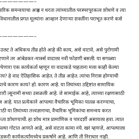
———————–
चारिक समन्वयाचा आग्रह न धरता त्यांच्यातील परस्परपूरकत्व शोधणे व त्या
ानातील प्रगत मूल्यांना आव्हान देणाऱ्या शक्तींना पराभूत करणे कसे
———————–
ही. उलट ते अधिकच तीव्र होते आहे की काय, असे वाटावे, असे पुरोगामी
रणाने तर आंबेडकर-मार्क्स वादाला नवी फोडणी बसली. या सगळ्या
ारा एक कार्यकर्ता म्हणून या वादाकडे पाहताना मला काही केल्या
य? हे वाद ऐतिहासिक आहेत. ते तीव्र आहेत. त्यांचा निरास होण्याची
याचे कारण काय? हो. कारण आहे. या तिघांच्या उद्दिष्टांत सामायिक
देणारी त्सुनामी सध्या उसळली आहे. जे सामाईक आहे, त्याच्या रक्षणासाठी
ज आहे. यात प्रत्येकाने आपल्या वैचारिक भूमिका पातळ करण्याचा,
ाठी या तिघांच्या तत्त्वज्ञानाचा, वैचारिक भूमिकांचा समन्वय करत
 शोधण्याची. हा शोध मात्र प्रामाणिक व पारदर्शी असायला हवा. त्यात
या गोटात आणते आहे, असे वाटता कामा नये. खरं म्हणजे, आपल्याला
ी कार्यकर्त्यांमध्येच प्रकर्षाने आहे. आणि ती निराधार नाही.