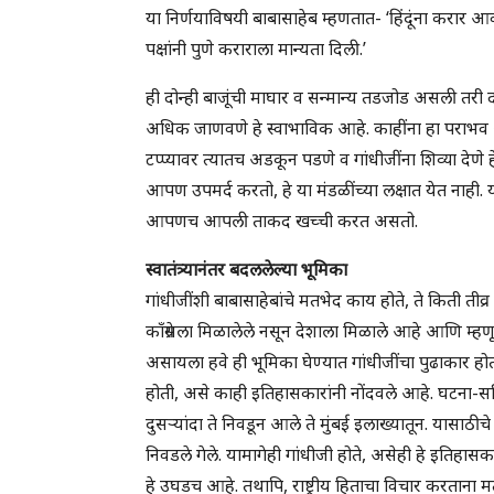
या निर्णयाविषयी बाबासाहेब म्हणतात- ‘हिंदूंना करार 
पक्षांनी पुणे कराराला मान्यता दिली.’
ही दोन्ही बाजूंची माघार व सन्मान्य तडजोड असली तरी 
अधिक जाणवणे हे स्वाभाविक आहे. काहींना हा पराभव
टप्प्यावर त्यातच अडकून पडणे व गांधीजींना शिव्या देणे 
आपण उपमर्द करतो, हे या मंडळींच्या लक्षात येत नाही. 
आपणच आपली ताकद खच्ची करत असतो.
स्वातंत्र्यानंतर बदललेल्या भूमिका
गांधीजींशी बाबासाहेबांचे मतभेद काय होते, ते किती तीव्र ह
काँग्रेसला मिळालेले नसून देशाला मिळाले आहे आणि म्हणून
असायला हवे ही भूमिका घेण्यात गांधीजींचा पुढाकार होत
होती, असे काही इतिहासकारांनी नोंदवले आहे. घटना-स
दुसऱ्यांदा ते निवडून आले ते मुंबई इलाख्यातून. यासाठीचे 
निवडले गेले. यामागेही गांधीजी होते, असेही हे इतिहा
हे उघडच आहे. तथापि, राष्ट्रीय हिताचा विचार करताना 