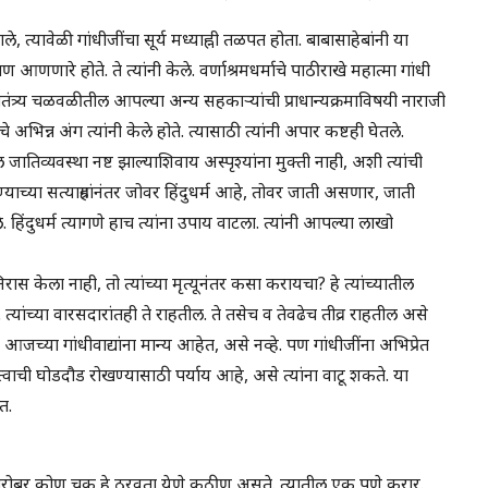
त्यावेळी गांधीजींचा सूर्य मध्याह्नी तळपत होता. बाबासाहेबांनी या
 आणणारे होते. ते त्यांनी केले. वर्णाश्रमधर्माचे पाठीराखे महात्मा गांधी
्वातंत्र्य चळवळीतील आपल्या अन्य सहकाऱ्यांची प्राधान्यक्रमाविषयी नाराजी
िन्न अंग त्यांनी केले होते. त्यासाठी त्यांनी अपार कष्टही घेतले.
 जातिव्यवस्था नष्ट झाल्याशिवाय अस्पृश्यांना मुक्ती नाही, अशी त्यांची
याच्या सत्याग्रहांनंतर जोवर हिंदुधर्म आहे, तोवर जाती असणार, जाती
िंदुधर्म त्यागणे हाच त्यांना उपाय वाटला. त्यांनी आपल्या लाखो
िरास केला नाही, तो त्यांच्या मृत्यूनंतर कसा करायचा? हे त्यांच्यातील
ांच्या वारसदारांतही ते राहतील. ते तसेच व तेवढेच तीव्र राहतील असे
े आजच्या गांधीवाद्यांना मान्य आहेत, असे नव्हे. पण गांधीजींना अभिप्रेत
दुत्वाची घोडदौड रोखण्यासाठी पर्याय आहे, असे त्यांना वाटू शकते. या
त.
ोबर कोण चूक हे ठरवता येणे कठीण असते. त्यातील एक पुणे करार.