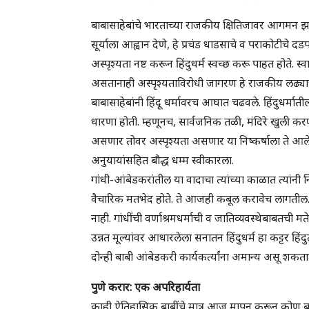
बाबासाहेबांचे भारताच्या राजकीय क्षितिजावर आगमन झाले, 
सूर्याला आह्वान देणे, हे प्रचंड धाडसाचे व पराकोटीचे दडपण
अस्पृश्यता नष्ट करून हिंदुधर्म स्वच्छ करू पाहत होते. स
असतानाही अस्पृश्यताविरोधी जागरण हे राजकीय लढ्याचे अभ
बाबासाहेबांनी हिंदू धर्मावरच आघात चढवले. हिंदुधर्मातील
धारणा होती. म्हणूनच, सार्वजनिक तळी, मंदिरे खुली करण्
असणार तोवर अस्पृश्यता असणार या निष्कर्षाला ते आले. ह
अनुयायांसहित बौद्ध धम्म स्वीकारला.
गांधी-आंबेडकरांतील या वादाचा त्यांच्या काळात त्यांनी न
वैचारिक मतभेद होते. ते आजही कबूल करावेच लागतील. त्य
नाही. गांधींची वर्णाश्रमधर्माची व जातिव्यवस्थेबाबतची मत
उन्नत मूल्यांवर आधारलेला सनातन हिंदुधर्म हा कट्टर हिं
दोन्ही बाबी आंबेडकरी कार्यकर्त्यांना अमान्य असू शकता
पुणे करार: एक अपरिहार्यता
काही ऐतिहासिक बाबींचे मात्र आज मापन करून कोण बर