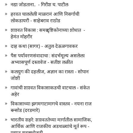
नद्या जोडताना.. - गिरीश घ. पाटील
हरवत चाललेली माळरानं आणि निसर्गाची
लोकडायरी - साहेबराव राठोड
शाश्वत विकास : समग्र दृष्टिकोनाच्या शोधात -
हेमंत मोहरीर
दाह कथा (सागर) - अतुल देऊळगावकर
पैस पर्यावरणसंवादाचा : संदर्भमूल्य असलेला
अभ्यासपूर्ण दस्तावेज - सतीश लळीत
कलयुग की दहलीज, अज्ञान का रास्ता - सोपान
जोशी
गावांची शाश्वत विकासाकडची वाटचाल - संकेत
अहेर
विकासाच्या झगमगाटामागचे वास्तव - नयना राज
बन्सोड (दरडमारे)
भारतीय शहरे: शाश्वततेच्या मार्गातील सामाजिक,
आर्थिक आणि राजकीय अडथळ्यांचे मूर्त रूप -
प्रद्युम्न सहस्रभोजनी