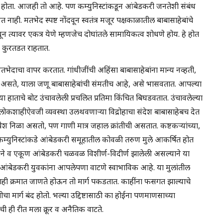
ोंत होता. आजही तो आहे. पण कम्युनिस्टांकडून आंबेडकरी जनतेशी संबंध
 नाही. मतभेद स्पष्ट नोंदवून स्वतंत्र मजूर पक्षकाळातील बाबासाहेबांचे
ून त्यावर एकत्र येणे म्हणजेच दोघांतले सामायिकत्व शोधणे होय. हे होत
मन कुरतडत राहतात.
भेदाचा वापर करतात. गांधीजींची अहिंसा बाबासाहेबांना मान्य नव्हती,
च असते, याला जणू बाबासाहेबांची संमतीच आहे, असे भासवतात. आपल्या
या हाताचे बोट उंचावलेली प्रचलित प्रतिमा किंचित बिघडवतात. उंचावलेल्या
ोकशाहीऐवजी व्यवस्था उलथवणाऱ्या विद्रोहाचा संदेश बाबासाहेबच देत
निळा असतो, पण गाणी मात्र जहाल क्रांतीची असतात. कष्टकऱ्यांच्या,
ल कम्युनिस्टांकडे आंबेडकरी समूहातील कोवळी तरुण मुले आकर्षित होत
याने व एकूण आंबेडकरी चळवळ विशीर्ण-विदीर्ण झालेली असल्याने या
आंबेडकरी युवकांना आपलेपणा वाटणे स्वाभाविक आहे. या मुलांतील
ही क्रमात जाणते होऊन तो मार्ग पकडतात. काहींना फसगत झाल्याचे
ा मार्ग बंद होतो. भल्या उद्दिष्टासाठी का होईना पणमाणसाच्या
 ही रीत मला क्रूर व अनैतिक वाटते.