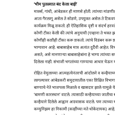
‘भीम पुतळ्यात बंद केला बाई!’
मार्क्स, गांधी, आंबेडकर ही माणसे होती. त्यांच्या मां
आता गैरलागू असेल ते सोडणे, उपयुक्त असेल ते टिकवणे
कार्यक्रम मिळू शकतो. ही ऐतिहासिक दृष्टी व संदर्भ हरवले 
कोणी टीका केली की त्यांचे अनुयायी (एव्हाना ते भक्त 
कोणीही कशीही टीका करू शकतो. त्यांचे विडंबन करू शकतो
भाग्यवान आहे. बाबासाहेब मात्र अत्यंत दुर्दैवी आहेत. व
असते, असे मानणाऱ्या बाबासाहेबांना हे भाग्य त्यांच्या स
दिलेला नाही. संभाजी भगतांच्या गाण्याचा आधार घेऊन म
रोहित वेमुलाच्या आत्महत्येनंतरची आंदोलने व कन्हैयाच
लागल्यावर आंबेडकरी समुदायातील एका शिक्षित विभाग
बाण्याचे नेते भाजपला मिळाले व खासदार झाले यामुळे ये
‘बामणी कारस्थान’ वाटले. त्यासाठी कन्हैयाच्या जातीचा
कन्हैयाने दिलेले आह्वान आश्वासक वाटले. पण त्याच्या
कम्युनिझम हा निकामी (काहींच्या मते धोकेदायक) आहे,