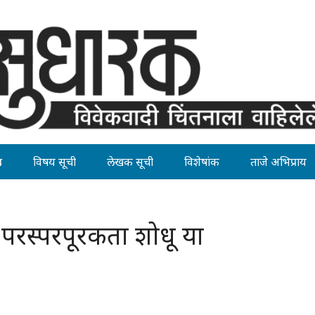
ह
विषय सूची
लेखक सूची
विशेषांक
ताजे अभिप्राय
: परस्परपूरकता शोधू या