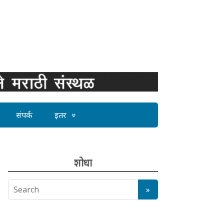
संपर्क
इतर
शोधा