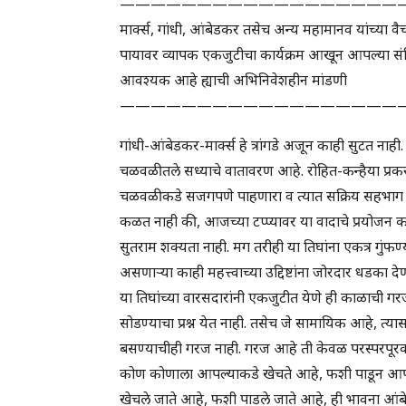
——————————————————
मार्क्स, गांधी, आंबेडकर तसेच अन्य महामानव यांच्या वै
पायावर व्यापक एकजुटीचा कार्यक्रम आखून आपल्या संविध
आवश्यक आहे ह्याची अभिनिवेशहीन मांडणी
——————————————————
गांधी-आंबेडकर-मार्क्स हे त्रांगडे अजून काही सुटत ना
चळवळीतले सध्याचे वातावरण आहे. रोहित-कन्हैया प्रक
चळवळीकडे सजगपणे पाहणारा व त्यात सक्रिय सहभाग घेण
कळत नाही की, आजच्या टप्प्यावर या वादाचे प्रयोजन का
सुतराम शक्यता नाही. मग तरीही या तिघांना एकत्र गुंफण्
असणाऱ्या काही महत्त्वाच्या उद्दिष्टांना जोरदार धडका 
या तिघांच्या वारसदारांनी एकजुटीत येणे ही काळाची गर
सोडण्याचा प्रश्न येत नाही. तसेच जे सामायिक आहे, त्यास
बसण्याचीही गरज नाही. गरज आहे ती केवळ परस्परपूरकता
कोण कोणाला आपल्याकडे खेचते आहे, फशी पाडून आपल्
खेचले जाते आहे, फशी पाडले जाते आहे, ही भावना आंबेडकर