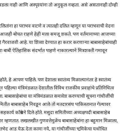
आवडला नाही आणि अस्पृश्यांना तो अनुकूल नव्हता. असे असतानाही दोन्ही
दलितांना हा पराभव वाटणे व त्यातही दलित म्हणून या पराभवाची वेदना
 आजही बोचत राहणे हेही मला समजू शकते. पण वर्तमानाच्या आजच्या
हे गैरवाजवी आहे. या शिव्या देण्यात हा करार करणाऱ्या बाबासाहेबांचाही
या बाबी ऐतिहासिक संदर्भात पाहणे नाकारल्याने मित्रशक्ती गमावून
ोते, हे आपण पाहिले. पण देशाला स्वातंत्र्य मिळाल्यानंतर हे स्वातंत्र्य
 पहिल्या मंत्रिमंडळात देशातील विविध राजकीय प्रवाहांचे प्रतिनिधित्व
ा. बाबासाहेबांचा या मंत्रिमंडळात समावेश करण्याची सूचना गांधीजींची
मितीत बाबासाहेब निवडून आले तो मतदारसंघ पाकिस्तानात गेल्यावर
सहकार्य काँग्रेसने दिले होते. मसुदा समितीच्या अध्यक्षपदी बाबासाहेब
सकार म्हणतात. लखलखीत गुणवत्तेमुळेच बाबासाहेबांना हा बहुमान मिळाला,
मतभेद आड येऊ देता कामा नये, या गांधीजींच्या भूमिकेचा यथोचित