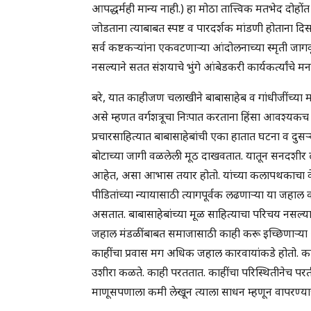
आपद्धर्मही मान्य नाही.) हा मोठा तात्त्विक मतभेद दोह
जोडताना त्याबाबत स्पष्ट व पारदर्शक मांडणी होताना दिसत
सर्व कष्टकऱ्यांना एकवटणाऱ्या आंदोलनाच्या स्मृती जागव
नसल्याने सतत संशयाचे भुंगे आंबेडकरी कार्यकर्त्यांचे 
बरे, यात काहीजण चलाखीने बाबासाहेब व गांधीजींच्या मत
असे म्हणत वर्गशत्रूचा निःपात करताना हिंसा आवश्यक
प्रचारसाहित्यात बाबासाहेबांची एका हातात घटना व दुसऱ्
बोटाच्या जागी वळलेली मूठ दाखवतात. यातून सनदशीर ल
आहेत, असा आभास तयार होतो. यांच्या कलापथकाचा वेश 
पीडितांच्या न्यायासाठी त्यागपूर्वक लढणाऱ्या या जहा
असतात. बाबासाहेबांच्या मूळ साहित्याचा परिचय नसल्
जहाल मंडळींबाबत समाजासाठी काही करू इच्छिणाऱ्या 
काहींचा प्रवास मग अधिक जहाल कारवायांकडे होतो. का
उशीरा कळते. काही परततात. काहींचा परिस्थितीनेच परतीच
माणूसपणाला कमी लेखून त्याला साधन म्हणून वापरण्याची