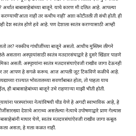
 अर्थात बाबासाहेबांच्या बाजूने. याचे कारण मी दलित आहे. आपल्या
ट करण्याची‘आता नाही तर कधीच नाही’ अशा कोटीतली ती संधी होती. ही
ाही देश स्वतंत्र होणे हवे आहे. पण देशाला स्वतंत्र करण्यासाठी आम्ही
असतो तर? नक्कीच गांधीजींच्या बाजूने असतो. आधीच मुस्लिम लीगने
 असताना अस्पृश्यांसाठी स्वतंत्र मतदारसंघाद्वारे हे दुसरे खिंडार पाडणे
ूमिका असती. अस्पृश्यांना स्वतंत्र मतदारसंघाऐवजी राखीव जागा देऊनही
ाल्यावर तर आपण हे सगळे करूच. आज आपली जूट टिकविणे कळीचे आहे.
कायद्याच्या राज्यात भोवतालच्या सवर्णांबाबत होता, तो पाहता याच
, ही बाबासाहेबांच्या बाजूने उभे राहणाऱ्या माझी भीती होती.
यांना परस्परांच्या नेत्यांविषयी चीड येणे हे अगदी स्वाभाविक आहे, हे
जींसारख्या देशाचे आराध्य असलेल्या नेत्याचे उपोषणाद्वारे प्राण गेल्यास
ासाहेबांनी माघार घेणे, स्वतंत्र मतदारसंघांऐवजी राखीव जागा कबूल
सू शकला असता, हे मला कळत नाही.