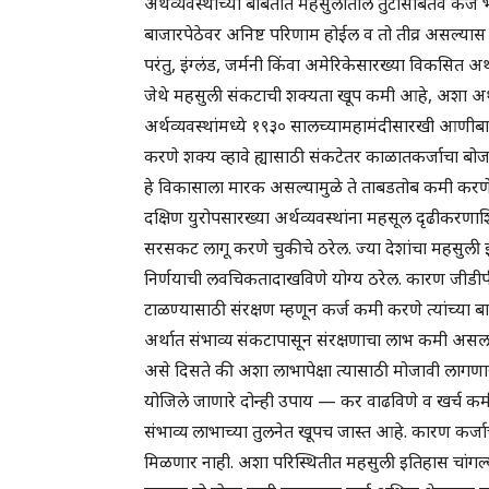
अर्थव्यवस्थांच्या बाबतीत महसुलातील तुटीसोबतव कर्ज
बाजारपेठेवर अनिष्ट परिणाम होईल व तो तीव्र असल्यास 
परंतु, इंग्लंड, जर्मनी किंवा अमेरिकेसारख्या विकसित अर
जेथे महसुली संकटाची शक्यता खूप कमी आहे, अशा अर्थव
अर्थव्यवस्थांमध्ये १९३० सालच्यामहामंदीसारखी आणीबा
करणे शक्य व्हावे ह्यासाठी संकटेतर काळातकर्जाचा ब
हे विकासाला मारक असल्यामुळे ते ताबडतोब कमी करणे 
दक्षिण युरोपसारख्या अर्थव्यवस्थांना महसूल दृढीकरणाशि
सरसकट लागू करणे चुकीचे ठरेल. ज्या देशांचा महसुली
निर्णयाची लवचिकतादाखविणे योग्य ठरेल. कारण जीडीपी
टाळण्यासाठी संरक्षण म्हणून कर्ज कमी करणे त्यांच्या
अर्थात संभाव्य संकटापासून संरक्षणाचा लाभ कमी असल
असे दिसते की अशा लाभापेक्षा त्यासाठी मोजावी लागण
योजिले जाणारे दोन्ही उपाय — कर वाढविणे व खर्च कम
संभाव्य लाभाच्या तुलनेत खूपच जास्त आहे. कारण कर्जा
मिळणार नाही. अशा परिस्थितीत महसुली इतिहास चांगल्