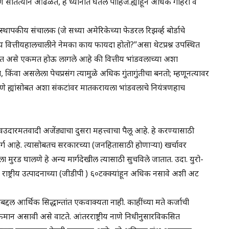
कारण सातत्याने आढळते, हे ध्यानात घेतले पाहिजे.ह्याहून अधिक गहिरा व
्यवस्थापकीय संचालक (जे सध्या अमेरिकेच्या फेडरल रिझर्व्ह बोर्डाचे
्रीय वित्तीयहालचालीने नेमका काय फायदा होतो?”असा थेटप्रश्न उपस्थित
 असे एकमत होऊ लागले आहे की वित्तीय भांडवलाच्या अशा
िंवा असलेला पेचप्रसंग त्यामुळे अधिक गुंतागुंतीचा बनतो; म्हणूनत्यावर
रणे ह्यांसोबत अशा संकटांवर मातकरायला भांडवलाचे नियंत्रणहाच
वउदारमतवादी अजेंड्याचा दुसरा महत्त्वाचा पैलू आहे. हे करण्यासाठी
्ग आहे. त्यासोबतच सरकारच्या (जनहितासाठी होणाऱ्या) खर्चावर
ला मुरड घालणे हे अन्य मार्गदेखील त्यासाठी सुचविले जातात. उदा. युरो-
ष्ट्रीय उत्पादनाच्या (जीडीपी ) ६०टक्क्यांहून अधिक नसावे अशी अट
्दल आर्थिक सिद्धान्तांत एकवाक्यता नाही. काहींच्या मते कर्जाची
ान असावी असे वाटते. आंतरराष्ट्रीय नाणे निधीनुसारविकसित