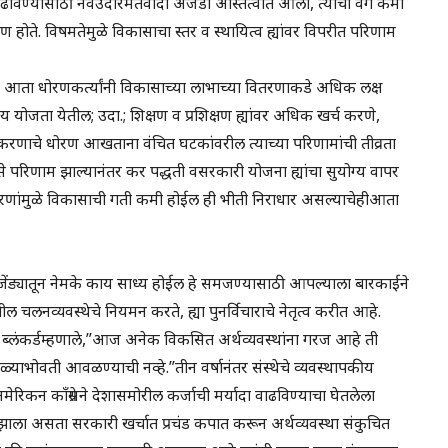
ाढविण्यासाठी नवउदारमतवादी अजेंडा अस्तित्वात आला, त्याचा वेग कमी
माण होते. विषमतेमुळे विकासाचा स्तर व स्थायित्व ह्यांवर विपरीत परिणाम
न आता धोरणकर्त्यांनी विकासाच्या लाभाच्या वितरणाकडे अधिक लक्ष
ाय योजता येतील; उदा.; शिक्षण व प्रशिक्षण ह्यांवर अधिक खर्च करणे,
ीकरणाचे धोरण आखताना वंचित घटकांवरील त्याच्या परिणामांची तीव्रता
े परिणाम झाल्यानंतर कर पद्धती वसरकारी योजना ह्यांचा सुयोग्य वापर
 धोरणांमुळे विकासाची गती कमी होईल ही भीती निराधार असल्याचेहीआता
जेंड्यातून नेमके काय साध्य होईल हे समजण्यासाठी आपल्याला बारकाईने
ल चलनव्यवस्थेचे नियमन करते, ह्या पुनर्विचाराचे नेतृत्व करीत आहे.
हियर ब्लंकर्डम्हणाले,”आज अनेक विकसित अर्थव्यवस्थांना गरज आहे ती
भोवती आवळण्याची नव्हे.”तीन वर्षानंतर संस्थेचे व्यवस्थापकीय
 अमेरिकन कॉंग्रेसने देशासमोरील कर्जाची मर्यादा वाढविण्याचा घेतलेला
भ झाला असता सरकारी खर्चात प्रचंड कपात करून अर्थव्यवस्था संकुचित