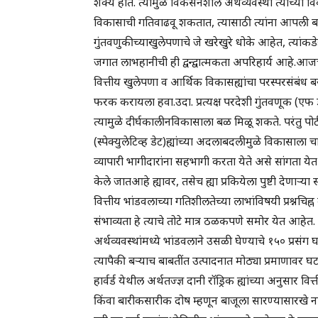
शक्य होते. त्यामुळे विकसनशील अर्थव्यवस्था त्यांच्य
विकासाची गतिवाढवू शकतात, त्यासाठी त्यांना आपली ब
गुंतवणुकीच्याखुलेपणाचे जे खरेखुरे धोके आहेत, त्यां
जगात लाभहानीची ही द्वन्द्वात्मकता अपरिहार्य आहे.आजचे वा
वित्तीय खुलेपणा व आर्थिक विकासह्यांचा परस्परसंबंध ब
फरक करायला हवा.उदा. प्रत्यक्ष परदेशी गुंतवणूक (एफ ड
त्यामुळे दीर्घकालीनविकासाला बळ मिळू शकते. परंतु 
(स्पेक्युलेटिव्ह डेट)ह्यांच्या अदलाबदलीमुळे विकासाला
व्यापारी भागीदारांना सहभागी करता येते असे सांगता य
केले जातआहे ह्यावर, तसेच ह्या प्रकियेला पुष्टी देणाऱ्या
वित्तीय भांडवलाच्या गतिशीलतेच्या लाभांविषयी प्रश्न
संभाव्यता हे त्याचे तोटे मात्र ठळकपणे समोर येत आहेत. 
अर्थव्यवस्थांमध्ये भांडवलाने उसळी घेण्याचे १५० प्रसं
त्यापैकी बऱ्याच बाबतींत उत्पादनात मोठ्या प्रमाणावर 
हार्वर्ड येथील अर्थतज्ज्ञ दानी रॉड्रिक ह्यांच्या अनुसा
किंवा बारीकसारीक दोष म्हणून बाजूला सारण्यासारखे न