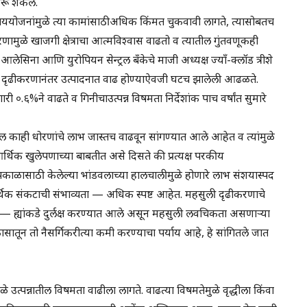
ठरू शकेल.
ाययोजनांमुळे त्या कामांसाठीअधिक किंमत चुकवावी लागते, त्यासोबतच
रणामुळे खाजगी क्षेत्राचा आत्मविश्वास वाढतो व त्यातील गुंतवणूकही
टो आलेसिना आणि युरोपियन सेन्ट्रल बँकेचे माजी अध्यक्ष ज्यॉं-क्लॉड त्रीशे
ी दृढीकरणानंतर उत्पादनात वाढ होण्याऐवजी घटच झालेली आढळते.
०.६%ने वाढते व गिनीचाउत्पन्न विषमता निर्देशांक पाच वर्षांत सुमारे
 काही धोरणांचे लाभ जास्तच वाढवून सांगण्यात आले आहेत व त्यांमुळे
र्थिक खुलेपणाच्या बाबतीत असे दिसते की प्रत्यक्ष परकीय
ाळासाठी केलेल्या भांडवलाच्या हालचालीमुळे होणारे लाभ संशयास्पद
थिक संकटाची संभाव्यता — अधिक स्पष्ट आहेत. महसुली दृढीकरणाचे
— ह्यांकडे दुर्लक्ष करण्यात आले असून महसुली लवचिकता असणाऱ्या
ातून तो नैसर्गिकरीत्या कमी करण्याचा पर्याय आहे, हे सांगितले जात
ुळे उत्पन्नातील विषमता वाढीला लागते. वाढत्या विषमतेमुळे वृद्धीला किंवा