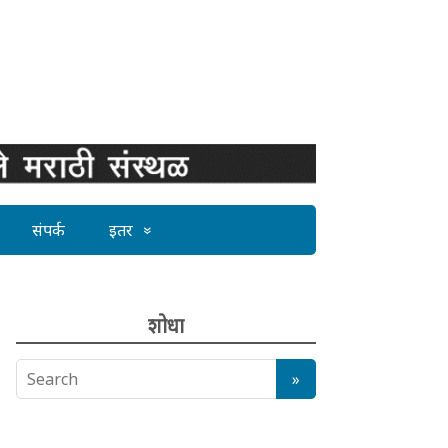
संपर्क
इतर
शोधा