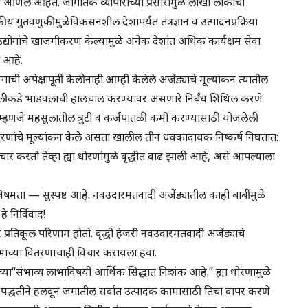
 आणले आहेत. जागतिक व्यापाराच्या प्रसारामुळे लाखो लोकांची
ीय गुंतवणुकीमुळेविकसनशील देशांपर्यंत तंत्रज्ञान व उत्पादनप्रक्रिया
्योगांचे खाजगीकरण केल्यामुळे अनेक देशांत अधिक कार्यक्षम सेवा
 आहे.
ची अपेक्षापूर्ती केलीनाही.आम्ही केलेले अजेंड्याचे मूल्यांकन त्यातील
ीमेपलीकडे भांडवलाची हालचाल करण्यावर असणारे निर्बंध शिथिल करणे
हणजे महसुलातील त्रुटी व कर्जपातळी कमी करण्यासाठी योजलेली
 धोरणांचे मूल्यांकन केले असता खालील तीन धक्कादायक निष्कर्ष निघतात:
चार करतो तेव्हा ह्या धोरणांमुळे वृद्धीत वाढ झाली आहे, असे आपल्याला
िषमता — सुस्पष्ट आहे. नवउदारमतवादी अजेंड्यातील काही बाबींमुळे
े निर्विवाद!
र प्रतिकूल परिणाम होतो. वृद्धी हेजरी नवउदारमतवादी अजेंड्याचे
 लाभाच्या वितरणाचाही विचार करायला हवा.
च्या“संभाव्य लाभांविषयी आर्थिक सिद्धांत निःशंक आहे.” ह्या धोरणामुळे
पद्धतीने हलवून जगातील सर्वांत उत्पादक कामासाठी तिचा वापर करणे