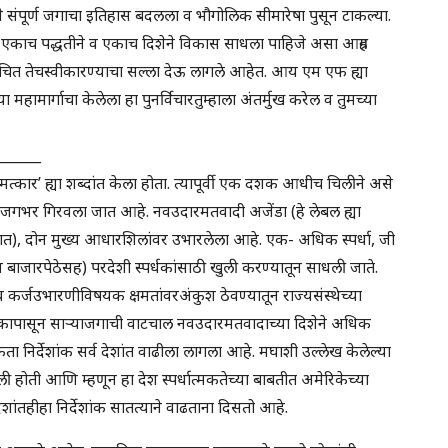
र्ण जगाचा इतिहास बदलला व भौगोलिक सीमारेषा पुसून टाकल्या.
ी एकाच पद्धतीने व एकाच दिशेने विकास साधला पाहिजे असा आग्रह
समुचित तेचस्वीकारण्याचा सल्ला देऊ लागले आहेत. आय एम एफ ह्या
या महामार्गाचा केलेला हा पुनर्विचारतुम्हाला अंतर्मुख करेल व तुमच्या
______
त्कार’ ह्या शब्दांत केला होता. त्यापूर्वी एक दशक आधीच चिलीने असे
 जगभर गिरवला जात आहे. नवउदारमतवादी अजेंडा (हे लेबल ह्या
रतात), दोन मुख्य आधारशिलांवर उभारलेला आहे. एक- अधिक स्पर्धा, जी
ीय बाजारपेठेसह) परदेशी स्पर्धकांसाठी खुली करण्यातून साधली जाते.
कर्जउभारणीविषयक क्षमतांवरअंकुश ठेवण्यातून राज्यसंस्थेच्या
शकापासून साऱ्याजगाची वाटचाल नवउदारमतवादाच्या दिशेने अधिक
ता निर्देशांक सर्व देशांत वाढीला लागला आहे. मघाशी उल्लेख केलेल्या
ली होती आणि म्हणून हा देश स्पर्धात्मकतेच्या बाबतीत अमेरिकेच्या
ेशांतहीहा निर्देशांक सातत्याने वाढताना दिसतो आहे.