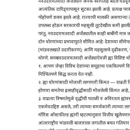
नवउदारमतवादी अजेंड्याने अनेक स्वागतार्ह बदल घडवून
आत्यंतिक दारिद्र्यापासून सुटका झाली आहे. प्रत्यक्ष परक
पोहोचणे शक्य झाले आहे. राज्याची मालकी असणाऱ्या उद
उपलब्ध होऊन सरकारची महसुली तूटदेखील कमी झाली
परंतु, नवउदारमतवादी अजेंड्यातील काही बाबींनी मात्र जगा
दोन धोरणांच्या प्रभावापुरते सीमित आहे: देशाच्या स
(भांडवलखाते उदारीकरण); आणि महसुलाचे दृढीकरण, म्
धोरणे. समग्रनवउदारमतवादी अजेंड्याऐवजी ह्या विशिष्ट
१. आपण जेव्हा विविध देशांच्या समूहाचा एकत्रितपणे वि
निश्चितपणे सिद्ध करता येत नाही.
२. ह्या धोरणांसाठी मोजावी लागणारी किंमत — वाढती व
होणारा समतेचा ह्रासहीवृद्धीसाठी मोजलेली किंमत आहे, ह
३. वाढत्या विषमतेमुळे वृद्धीची पातळी व अविरतता ह्यांव
एकमेवउद्दिष्ट असले, तरी त्याच्या समर्थकांनी त्याच्या
मॉरिस ऑस्टफील्ड ह्यांनी म्हटल्यानुसार वित्तीय खुलेपणा
आंतरराष्ट्रीय भांडवली बाजाराला जगातील बचत गतिमान 