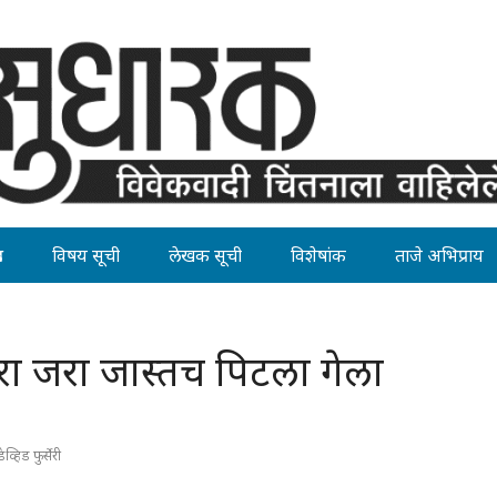
ह
विषय सूची
लेखक सूची
विशेषांक
ताजे अभिप्राय
ा जरा जास्तच पिटला गेला
्हिड फुर्सेरी