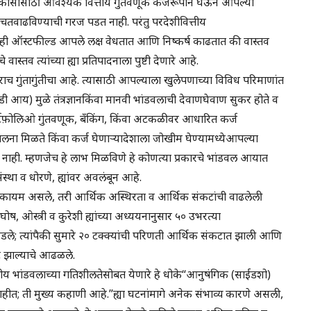
ा विकासासाठी आवश्यक वित्तीय गुंतवणूक कर्जरूपाने घेऊन आपल्या
चतवाढविण्याची गरज पडत नाही. परंतु परदेशीवित्तीय
कडेही ऑस्टफील्ड आपले लक्ष वेधतात आणि निष्कर्ष काढतात की वास्तव
स्तव त्यांच्या ह्या प्रतिपादनाला पुष्टी देणारे आहे.
राच गुंतागुंतीचा आहे. त्यासाठी आपल्याला खुलेपणाच्या विविध परिमाणांत
ी आय) मुळे तंत्रज्ञानकिंवा मानवी भांडवलाची देवाणघेवाण सुकर होते व
पोर्टफ़ोलिओ गुंतवणूक, बँकिंग, किंवा अटकळीवर आधारित कर्ज
 चालना मिळते किंवा कर्ज घेणाऱ्यादेशाला जोखीम घेण्यामध्येआपल्या
ेत नाही. म्हणजेच हे लाभ मिळविणे हे कोणत्या प्रकारचे भांडवल आयात
 संस्था व धोरणे, ह्यांवर अवलंबून आहे.
चिह्न कायम असले, तरी आर्थिक अस्थिरता व आर्थिक संकटांची वाढलेली
घोष, ओस्त्री व कुरेशी ह्यांच्या अध्ययनानुसार ५० उभरत्या
ग घडले; त्यांपैकी सुमारे २० टक्क्यांची परिणती आर्थिक संकटात झाली आणि
घट झाल्याचे आढळले.
र वित्तीय भांडवलाच्या गतिशीलतेसोबत येणारे हे धोके“आनुषंगिक (साईडशो)
ाहीत; ती मुख्य कहाणी आहे.”ह्या घटनांमागे अनेक संभाव्य कारणे असली,