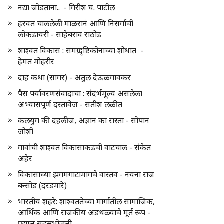
नद्या जोडताना.. - गिरीश घ. पाटील
हरवत चाललेली माळरानं आणि निसर्गाची
लोकडायरी - साहेबराव राठोड
शाश्वत विकास : समग्र दृष्टिकोनाच्या शोधात -
हेमंत मोहरीर
दाह कथा (सागर) - अतुल देऊळगावकर
पैस पर्यावरणसंवादाचा : संदर्भमूल्य असलेला
अभ्यासपूर्ण दस्तावेज - सतीश लळीत
कलयुग की दहलीज, अज्ञान का रास्ता - सोपान
जोशी
गावांची शाश्वत विकासाकडची वाटचाल - संकेत
अहेर
विकासाच्या झगमगाटामागचे वास्तव - नयना राज
बन्सोड (दरडमारे)
भारतीय शहरे: शाश्वततेच्या मार्गातील सामाजिक,
आर्थिक आणि राजकीय अडथळ्यांचे मूर्त रूप -
प्रद्युम्न सहस्रभोजनी