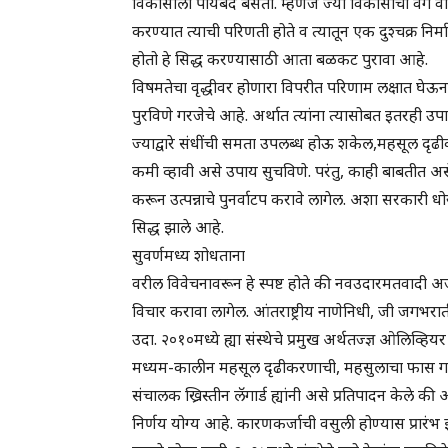
विकासाला पायबंद बसतो. म्हणजे ज्या विकासाचा वेग व
करण्यात त्याची परिणती होते व त्यातून एक दुश्चक्र निर्
होतो हे सिद्ध करण्यासाठी आता बळकट पुरावा आहे.
विषमतेचा वृद्धीवर होणारा विपरीत परिणाम लक्षात घेऊ
पुरविणे गरजेचे आहे. अर्थात त्यांना त्यासोबत इतरही उप
ज्याद्वारे संधींची समता उपलब्ध होऊ शकेल,महसूल दृढ
कमी व्हावी असे उपाय सुचविणे. परंतु, काही बाबतीत अस
करून उत्पन्नाचे पुनर्वाटप करावे लागेल. अशा सरकारी
सिद्ध झाले आहे.
सुवर्णमध्य शोधताना
वरील विवेचनावरून हे स्पष्ट होते की नवउदारमतवादी अ
विचार करावा लागेल. आंतराष्ट्रीय नाणेनिधी, जी जगभराती
उदा. २०१०मध्ये ह्या संस्थेचे प्रमुख अर्थतज्ज्ञ ओलिव्
मध्यम-कालीन महसूल दृढीकरणाची, महसुलाचा फास गळ्या
संचालक ख्रिस्तीन लॅगार्ड ह्यांनी असे प्रतिपादन केले की
निर्णय योग्य आहे. कारणकर्जाची वसुली होण्यास प्रारं