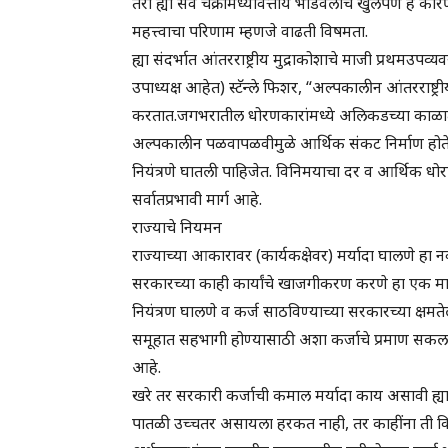
तरी ह्या सर्व चक्रांमध्येवित्तीय भांडवलाचे खुलेपण हे 
महत्त्वाचा परिणाम म्हणजे वाढती विषमता.
ह्या संदर्भात आंतरराष्ट्रीय मुद्राकोशाचे माजी प्रथमउपव
उपाध्यक्ष आहेत) स्टॅन्ले फिशर, “अल्पकालीन आंतरराष्ट
करतात.जगभरातील धोरणकारांमध्ये अलिकडच्या काळात
अल्पकालीन पळवापळवीमुळे आर्थिक संकट निर्माण होते, क
नियंत्रणे घातली पाहिजेत. विनिमयाचा दर व आर्थिक धो
सर्वातप्रभावी मार्ग आहे.
राज्याचे नियमन
राज्याच्या आकारावर (कार्यकक्षेवर) मर्यादा घालणे हा न
सरकारच्या काही कार्यांचे खाजगीकरण करणे हा एक मार
नियंत्रण घालणे व कर्ज साठविण्याच्या सरकारच्या क्षमते
समूहात सहभागी होण्यासाठी अशा कर्जाचे प्रमाण सकल रा
आहे.
खरे तर सरकारी कर्जाची कमाल मर्यादा काय असावी ह्याबद
पातळी उच्चतर असायला हरकत नाही, तर काहींना ती किम