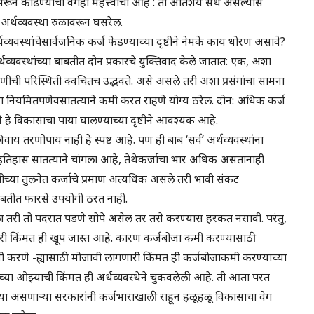
 भरून काढण्याचा वेगही महत्त्वाचा आहे : तो अतिशय संथ असल्यास
अर्थव्यवस्था रुळावरून घसरेल.
्थव्यवस्थांचेसार्वजनिक कर्ज फेडण्याच्या दृष्टीने नेमके काय धोरण असावे?
्यवस्थांच्या बाबतीत दोन प्रकारचे युक्तिवाद केले जातात: एक, अशा
णीची परिस्थिती क्वचितच उद्भवते. असे असले तरी अशा प्रसंगांचा सामना
ोजा नियमितपणेवसातत्याने कमी करत राहणे योग्य ठरेल. दोन: अधिक कर्ज
हे विकासाचा पाया घालण्याच्या दृष्टीने आवश्यक आहे.
वाय तरणोपाय नाही हे स्पष्ट आहे. पण ही बाब ‘सर्व’ अर्थव्यवस्थांना
 इतिहास सातत्याने चांगला आहे, तेथेकर्जाचा भार अधिक असतानाही
च्या तुलनेत कर्जाचे प्रमाण अत्यधिक असले तरी भावी संकट
 बाबतीत फारसे उपयोगी ठरत नाही.
ा तरी तो पदरात पडणे सोपे असेल तर तसे करण्यास हरकत नसावी. परंतु,
ारी किंमत ही खूप जास्त आहे. कारण कर्जबोजा कमी करण्यासाठी
ी करणे -ह्यासाठी मोजावी लागणारी किंमत ही कर्जबोजाकमी करण्याच्या
च्या ओझ्याची किंमत ही अर्थव्यवस्थेने चुकवलेली आहे. ती आता परत
या असणाऱ्या सरकारांनी कर्जभाराखाली राहून हळूहळू विकासाचा वेग