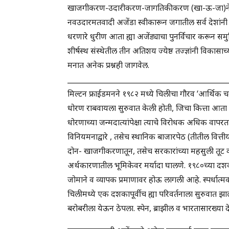
खाजगीकरण-उदारीकरण-जागतिकीकरण (खा-ऊ-जा)ने संपू
नवउदारमतवादी अजेंडा स्वीकारून जगातील सर्व देशांन
धरणारे धुरीण आता ह्या अजेंड्याचा पुनर्विचार करून 
शीर्षस्थ संस्थेतील तीन अतिशय ज्येष्ठ तज्ज्ञांनी विकासाच्
मनात अनेक प्रश्नही जागवेल.
_____________________________________________
मिल्टन फ्राईडमनने १९८२ मध्ये चिलीचा गौरव ‘आर्थिक चम
धोरण राबवायला सुरुवात केली होती, जिचा कित्ता आता
धोरणाच्या जन्मदात्यांपेक्षा त्याचे विरोधक अधिक वाप
विनियमनाद्वारे , तसेच स्थानिक बाजारपेठ (तीतील वित्त
दोन- खाजगीकरणातून, तसेच सरकारांच्या महसुली तूट व 
अर्थकारणातील भूमिकेवर मर्यादा घालणे. १९८०च्या द
जोमाने व व्यापक प्रमाणावर होऊ लागली आहे. स्पर्धात्मक
चिलीमध्ये एक दशकापूर्वीच ह्या परिवर्तनाला सुरुवात झा
बरोबरीला येऊन ठेपला. स्पेन, ब्राझील व भारतासारख्या द