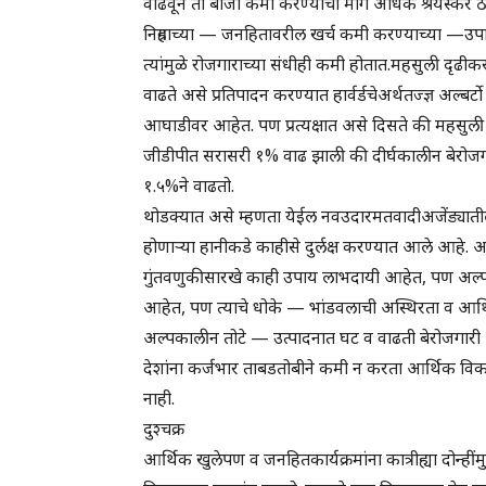
वाढवून तो बोजा कमी करण्याचा मार्ग अधिक श्रेयस्कर 
निग्रहाच्या — जनहितावरील खर्च कमी करण्याच्या —उप
त्यांमुळे रोजगाराच्या संधीही कमी होतात.महसुली दृढीक
वाढते असे प्रतिपादन करण्यात हार्वर्डचेअर्थतज्ज्ञ अल्बर्
आघाडीवर आहेत. पण प्रत्यक्षात असे दिसते की महसुल
जीडीपीत सरासरी १% वाढ झाली की दीर्घकालीन बेरोजगारी 
१.५%ने वाढतो.
थोडक्यात असे म्हणता येईल नवउदारमतवादीअजेंड्यातील
होणाऱ्या हानीकडे काहीसे दुर्लक्ष करण्यात आले आहे. आ
गुंतवणुकीसारखे काही उपाय लाभदायी आहेत, पण अल्पक
आहेत, पण त्याचे धोके — भांडवलाची अस्थिरता व आर्
अल्पकालीन तोटे — उत्पादनात घट व वाढती बेरोजगारी 
देशांना कर्जभार ताबडतोबीने कमी न करता आर्थिक विकास
नाही.
दुश्चक्र
आर्थिक खुलेपण व जनहितकार्यक्रमांना कात्रीह्या दोन्हींम