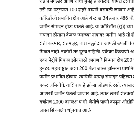
चेन्न ते बंगलोर आणि चौथा मुंबई ते बंगलोर. यामद्ये द
तरी त्या पट्ट्यात 100 शहरे नव्याने वसवली जाणार आहेत
कॉरिडॉरचे प्रभावित क्षेत्र आहे 4 लाख 34 हजार 486 चौ
जमीन संपादन होऊ घातले आहे. या कॉरिडॉस (र्()) च्या
संपादन होताना केवळ ज्याच्या नावावर जमीन आहे तो शे
शेती करमारे, शेतमजूर, बारा बलुतेदार आपली उपजीविक
मिळत नाही. नकोरी तर दूरच राहिली. एकेका ठिकाणी अश
एका पेट्रोकेमिकल झोनसाठी लागणारे किमान क्षेत्र 200
हे्नटर. महाराष्ट्रात अशा 200 पेक्षा जास्त झोन्सना प्र
जमीन प्रभावित होणार. त्यापैकी प्रत्यक्ष संपादन पहिल
एकर जमिनीचे. याशिवाय हे झोन्स जोडणारे रस्ते, त्या
आणखी जमीन घेतली जाणार आहे. त्यात लाखो शेतकर्यां
वर्षांतच 2000 दशलक्ष घ.मी. शेतीचे पाणी काढून औद्योग
जास्त सिंचनक्षेत्र धो्नयात आले.