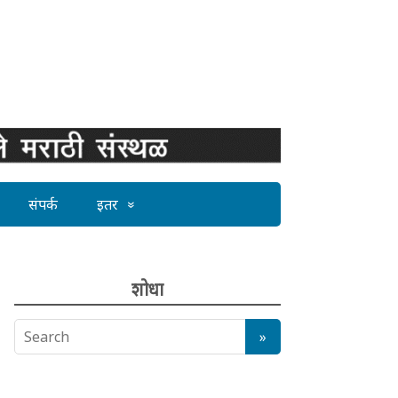
संपर्क
इतर
शोधा