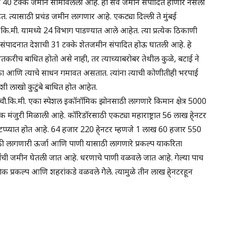
ेशाची 40 टक्के जमीन सामावलेली आहे. ही सर्व जमीन संपादित होणार नसली
. त्यासाठी प्रचंड जमीन लागणार आहे. एकट्या दिल्ली ते मुंबई
.कि.मी. यामध्ये 24 विभाग पाडण्यात आले आहेत. त्या प्रत्येक ठिकाणी
 संपादनात देशाची 31 टक्के शेतजमीन संपादित होऊ घातली आहे. हे
तकरीच बाधित होतो असे नाही, तर त्याच्याबरोबर तेथील कुळे, बटाई ने
ा आणि त्याचे साधन गमावत असतात. त्यांना त्याची कोणीतीही भरपाई
ी लाखो कुटुंबे बाधित होत आहेत.
 चौ.कि.मी. एका स्पेशल इकॉनॉमिक झोनसाठी लागणारे किमान क्षेत्र 5000
ाथमिक मंजुरी मिळाली आहे. कॉरिडॉरसाठी एकट्या महाराष्ट्रात 56 लाख हे्नटर
्या टप्प्यात होत आहे. 64 हजार 220 हे्नटर म्हणजे 1 लाख 60 हजार 550
साठी लागणारी ऊर्जा आणि पाणी यासाठी लागणारे प्रकल्प याकरिता
ची जमीन घेतली जात आहे. धरणाचे पाणी वळवले जात आहे. गेल्या पाच
िक प्रकल्प आणि शहरांकडे वळवले गेेले. त्यामुळे तीन लाख हे्नटरहून