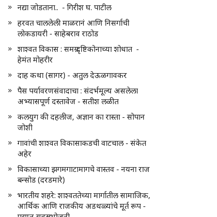
नद्या जोडताना.. - गिरीश घ. पाटील
हरवत चाललेली माळरानं आणि निसर्गाची
लोकडायरी - साहेबराव राठोड
शाश्वत विकास : समग्र दृष्टिकोनाच्या शोधात -
हेमंत मोहरीर
दाह कथा (सागर) - अतुल देऊळगावकर
पैस पर्यावरणसंवादाचा : संदर्भमूल्य असलेला
अभ्यासपूर्ण दस्तावेज - सतीश लळीत
कलयुग की दहलीज, अज्ञान का रास्ता - सोपान
जोशी
गावांची शाश्वत विकासाकडची वाटचाल - संकेत
अहेर
विकासाच्या झगमगाटामागचे वास्तव - नयना राज
बन्सोड (दरडमारे)
भारतीय शहरे: शाश्वततेच्या मार्गातील सामाजिक,
आर्थिक आणि राजकीय अडथळ्यांचे मूर्त रूप -
प्रद्युम्न सहस्रभोजनी