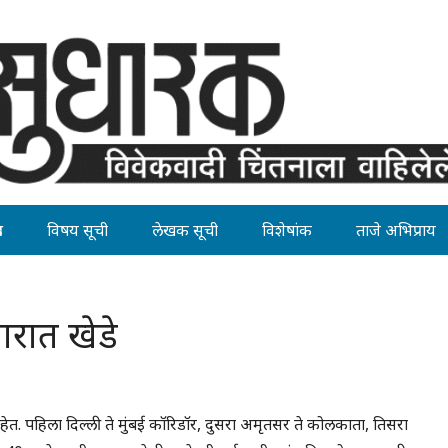
ह
विषय सूची
लेखक सूची
विशेषांक
ताजे अभिप्राय
रात खेडे
हेत. पहिला दिल्ली ते मुंबई कॉरिडॉर, दुसरा अमृतसर ते कोलकाता, तिसरा