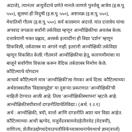
अंदाजे), त्यानंतर आयुर्वेदाचे प्रणेते मानले जाणारे पुनर्वसू आत्रेय (इ.स.पू.
५५०), सुलभा ही विदुषी (इ.स.पू. ५५०), अष्टावक्र (इ.स.पू. ५५०),
मेधातिथी गौतम (इ.स.पू. ५५०). सर्व कालमान अंदाजे. यांत दत्तात्रेय यांचा
अपवाद वगळता सर्वांनी तर्कविद्या म्हणून आन्वीक्षिकीचा अवलंब केला.
दत्तात्रेयांनी भक्त प्रह्लाद, अलार्क इत्यादींना ही विद्या ‘दर्शन’ म्हणून
शिकविली, तर्कशास्त्र या अंगाने नाही. इतरांनी आन्वीक्षिकी तर्कविद्या
म्हणून विकसित केली. गौतमाने आन्वीक्षिकीचा हेतू, कारणमीमांसा या
बाजूने सर्वांगीण विकास करून वैदिक तर्कशास्त्र निर्माण केले.
कौटिल्याचे योगदान
आचार्य कौटिल्याने मात्र ‘आन्वीक्षिकी’ला नेमका अर्थ दिला. कौटिल्याच्या
अर्थशास्त्रातील ‘विद्यासमुद्देश’ या दुसऱ्या प्रकरणात ‘आन्वीक्षिकी’ची
माहिती देण्यात आली आहे. तिला ‘आन्वीक्षिकीस्थापना’ म्हटले आहे.
आन्वीक्षिकीत्रयीवार्त्ता दण्डनीतिश्चेतिविद्या:। (अर्थ. १.२.१)
अर्थ : आन्वीक्षिकी, त्रयी, वार्त्ता आणि दण्डनीति अशा चार विद्या आहेत.
कौटिल्याच्या आधी ऋग्वेद, यजुर्वेदवसामवेदहेतीनवेद (वेदत्रयी),
वाणिज्य, शेतीवउद्योगधंदेयाउपजीविकेच्यासाधनांचेयथार्थ ज्ञान(वार्त्ता)