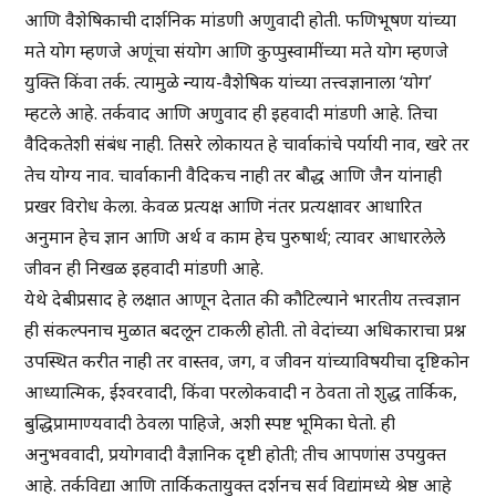
आणि वैशेषिकाची दार्शनिक मांडणी अणुवादी होती. फणिभूषण यांच्या
मते योग म्हणजे अणूंचा संयोग आणि कुप्पुस्वामींच्या मते योग म्हणजे
युक्ति किंवा तर्क. त्यामुळे न्याय-वैशेषिक यांच्या तत्त्वज्ञानाला ‘योग’
म्हटले आहे. तर्कवाद आणि अणुवाद ही इहवादी मांडणी आहे. तिचा
वैदिकतेशी संबंध नाही. तिसरे लोकायत हे चार्वाकांचे पर्यायी नाव, खरे तर
तेच योग्य नाव. चार्वाकानी वैदिकच नाही तर बौद्ध आणि जैन यांनाही
प्रखर विरोध केला. केवळ प्रत्यक्ष आणि नंतर प्रत्यक्षावर आधारित
अनुमान हेच ज्ञान आणि अर्थ व काम हेच पुरुषार्थ; त्यावर आधारलेले
जीवन ही निखळ इहवादी मांडणी आहे.
येथे देबीप्रसाद हे लक्षात आणून देतात की कौटिल्याने भारतीय तत्त्वज्ञान
ही संकल्पनाच मुळात बदलून टाकली होती. तो वेदांच्या अधिकाराचा प्रश्न
उपस्थित करीत नाही तर वास्तव, जग, व जीवन यांच्याविषयीचा दृष्टिकोन
आध्यात्मिक, ईश्वरवादी, किंवा परलोकवादी न ठेवता तो शुद्ध तार्किक,
बुद्धिप्रामाण्यवादी ठेवला पाहिजे, अशी स्पष्ट भूमिका घेतो. ही
अनुभववादी, प्रयोगवादी वैज्ञानिक दृष्टी होती; तीच आपणांस उपयुक्त
आहे. तर्कविद्या आणि तार्किकतायुक्त दर्शनच सर्व विद्यांमध्ये श्रेष्ठ आहे