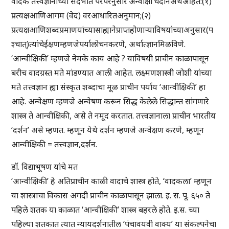
वैदिक तत्त्वज्ञानाच्या संदर्भात परंपरेनुसार’अन्वीक्षा’चेदोनअर्थआहेत:(१)
प्रत्यक्षआणिआगम (वेद) वरआधारितअनुमान;(२)
प्रत्यक्षआणिशब्दप्रमाणयांच्यासाह्यानेप्राप्तहोणाऱ्याविषयांच्याअनुसार(प
श्चात्)त्यांचेईक्षणम्हणजेपर्यालोचनकरणे, अर्थात्ज्ञानमिळविणे.
‘आन्वीक्षिकी’ म्हणजे नेमके काय आहे ? याविषयी प्राचीन काळापासून
बरीच वादग्रस्त मते मांडण्यात आली आहेत. लक्ष्मणशास्त्री जोशी यांच्या
मते तत्त्वज्ञान ह्या संस्कृत शब्दाचा मूळ प्राचीन पर्याय ‘आन्वीक्षिकी’ हा
आहे. अन्वेक्षण म्हणजे अन्वेषण करून सिद्ध केलेले सिद्धान्त सांगणारे
शास्त्र ते आन्वीक्षिकी, असे ते नमूद करतात. तत्त्वज्ञानाला प्राचीन भारतीय
‘दर्शन’ असे म्हणत. म्हणून येथे दर्शन म्हणजे अन्वेक्षण करणे, म्हणून
आन्वीक्षिकी = तत्त्वज्ञान,दर्शन.
डॉ. विद्याभूषण यांचे मत
‘आन्वीक्षिकी’ हे अतिप्राचीन काळी वादाचे शास्त्र होते, ‘वादकला’ म्हणून
या शास्त्राचा विकास अगदी प्राचीन काळापासून झाला. इ. स. पू. ६५० ते
पहिले शतक या काळात ‘आन्वीक्षिकी’ शास्त्र बहरले होते. इ.स. च्या
पहिल्या शतकात त्यात न्यायदर्शनातील ‘पंचावयवी वाक्य’ या संकल्पनेचा