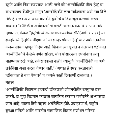
स्तुति आणि निंदा करण्यात आली. जसे की ‘आन्वीक्षिकी’ तील ‘हेतू’ या
साधनालाच केंद्रीभूत मानून ‘आन्वीक्षिकी’ लाच ‘तर्कशास्त्र’ असे नाव दिले
गेले. हे राजकारण आत्मघातकी, चुकीचे व दिशाभूल करणारे ठरले.
याबाबत “कौटिलीय अर्थशास्त्र” चे मराठी भाषांतरकार पं. र. पं. कंगले
म्हणतात, केवळ “हेतुभिरन्वीक्षमाणालोकस्योपकरोति(अर्थ. १.२.११) या
शब्दांमध्ये ‘हेतुभिरन्वीक्षमाणा’ या शब्दप्रयोगात ‘हेतू’ चा उपयोग तर्काचा
केवळ साधन म्हणून निर्देश आहे. शिवाय त्या सूत्रात व नंतरच्या श्लोकात
आन्वीक्षिकीचे केलेले वर्णन सांख्य, योग यांसारख्या दर्शनांनाच लागू
पाडण्यासारखे आहे, तर्कशास्त्राला नाही ! त्यामुळे ‘आन्वीक्षिकी’ चा अर्थ
तर्कविद्या असा करता येणार नाही.” (अर्थात हे स्पष्ट करतानाही
‘लोकायत’ हे नाव घेण्याचे पं. कंगले काही ठिकाणी टाळतात. )
महत्त्व
‘आन्वीक्षिकी’ विद्यमान इहवादी लोकशाही जीवनरीतीत उपयुक्त ठरू
शकते, हा मुद्दा विद्यमान काळात जागतिक स्तरावर गंभीरतेने अभ्यासला
जात आहे, यातच तिचे महत्त्व अधोरेखित होते. उदाहरणार्थ, राष्ट्रीय
सुरक्षा समिती आणि भारतीय सामाजिक विज्ञान संशोधन परिषद