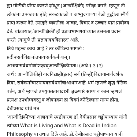
ह्या गोष्टीची योग्य कारणे शोधून (आन्वीक्षिकी) परीक्षा करते, म्हणून ती
लोकांना उपकारक होते; संकटकाळी व अभ्युदयाच्या वेळी बुद्धीला स्थैर्य
प्राप्त करून देते. त्याद्वारे व्यक्तीला आचार, विचार व उच्चार यात प्रावीण्य
देते. थोडक्यात,’आन्वीक्षिकी’ ही प्रज्ञावभाषणयांच्यात उत्तमता प्रदान
करते; त्यामुळे ती ‘प्रज्ञावाक्यविशारद’ आहे.
तिचे महत्त्व काय आहे ? तर कौटिल्य सांगतो :
प्रदीपःसर्वविद्यानांउपायःसर्वकर्मणाम् ।
आश्रयःसर्वधर्माणांशश्वद्आन्वीक्षिकीमता। (अर्थ.१.२.१२)
अर्थ : आन्वीक्षिकीही वादविद्याही(इतर) सर्व (तिन्ही)विद्यांचामार्गदर्शक
दिवा, सर्वकर्मांचाउपायवसर्वधर्मांचाआधारआहे. धर्म म्हणजे शुद्ध नैतिक
वर्तन, अर्थ म्हणजे उपयुक्ततावादाशी जुळणारे साध्य व काम म्हणजे
प्रत्यक्ष उपभोग्यवस्तु व जीवनक्रम हा त्रिवर्ग कौटिल्यास मान्य होता.
देबीप्रसाद यांचे मत
‘आन्वीक्षिकी’च्या आशयाचे स्पष्टीकरण डॉ. देबीप्रसाद चट्टोपाध्याय यांनी
त्यांच्या What is Living and What is Dead in Indian
Philosophy या ग्रंथात दिले आहे. डॉ. देबीप्रसाद चट्टोपाध्याय यांनी