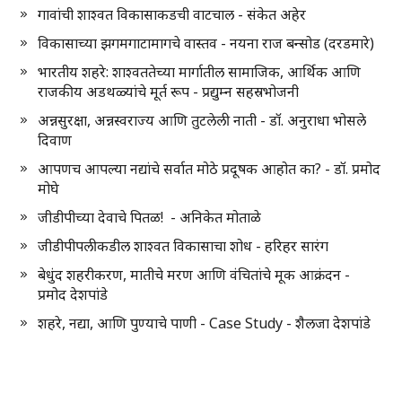
गावांची शाश्वत विकासाकडची वाटचाल - संकेत अहेर
विकासाच्या झगमगाटामागचे वास्तव - नयना राज बन्सोड (दरडमारे)
भारतीय शहरे: शाश्वततेच्या मार्गातील सामाजिक, आर्थिक आणि
राजकीय अडथळ्यांचे मूर्त रूप - प्रद्युम्न सहस्रभोजनी
अन्नसुरक्षा, अन्नस्वराज्य आणि तुटलेली नाती - डॉ. अनुराधा भोसले
दिवाण
आपणच आपल्या नद्यांचे सर्वात मोठे प्रदूषक आहोत का? - डॉ. प्रमोद
मोघे
जीडीपीच्या देवाचे पितळ! - अनिकेत मोताळे
जीडीपीपलीकडील शाश्वत विकासाचा शोध - हरिहर सारंग
बेधुंद शहरीकरण, मातीचे मरण आणि वंचितांचे मूक आक्रंदन -
प्रमोद देशपांडे
शहरे, नद्या, आणि पुण्याचे पाणी - Case Study - शैलजा देशपांडे