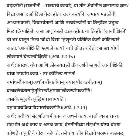
वदंडनीती (राजनीती – राज्याचे कायदे) या तीन क्षेत्रांतील ज्ञानालाच ज्ञान/
विद्या असा दर्जा दिला गेला होता. राज्यकर्त्याने, अमात्य मंडळींनी,
अभ्यासकांनी, विचारवंतानी आणि तत्त्ववेत्त्यांनी या तिन्हींवर प्रभुत्व
मिळवले पाहिजे, असा जणू काही दंडक होता. या तिन्हींत ‘आन्वीक्षिकी’
ची भर घालून तिला ‘चौथी विद्या’ म्हणूनती प्रतिष्ठित केली कौटिल्याने.
आता, ‘आन्वीक्षिकी’ म्हणजे काय? याचे तो उत्तर देतो : सांख्यं योगो
लोकायतं चेत्यान्वीक्षिकी ।(अर्थ. १.२.१०)
अर्थ : सांख्य, योग आणि लोकायत ही तीन दर्शने म्हणजे आन्वीक्षिकी.
यांचा उपयोग काय ? तर कौटिल्य सांगतो :
धर्माधर्मौत्रयाम्।अर्थानर्थौवार्तायाम्।नयानयौदण्डनीत्याम्।
बलाबलेचैतासांहेतुभिरन्वीक्षमाणालोकस्योपकरोति।
व्यसनेऽभ्युदयेचबुद्धिमवस्थापयति ।
प्रज्ञावाक्यक्रियाविशारद्यंचकरोति।(अर्थ. १.२.११)
अर्थ : त्रयीच्या संदर्भात धर्म काय व अधर्म काय, वार्त्ता व्यवहाराच्या
संदर्भात अर्थ काय व अनर्थ काय, दंडनीतीच्या संदर्भात योग्य धोरण
कोणते व चुकीचे धोरण कोणते, तसेच या तीन विद्यांचे परस्पर बलाबल,