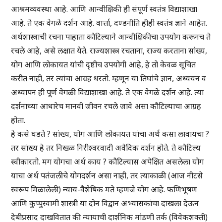
आश्रमव्यवस्था आहे. आणि आन्वीक्षिकी ही संपूर्ण स्वतंत्र विद्याशाखा
आहे. ते एक वेगळे दर्शन आहे. वार्त्ता, दण्डनीति हीही स्वतंत्र ज्ञाने आहेत.
अर्थशास्त्राची रचना पाहाता कौटिल्याने आन्वीक्षिकीचा उपयोग करूनच ते
रचले आहे, असे लक्षात येते. राज्यशास्त्र रचताना, राज्य करताना सांख्य,
योग आणि लोकायत यांची दृष्टीच उपयोगी आहे, हे तो केवळ सूचित
करीत नाही, तर त्यांचा आग्रह धरतो. म्हणून या तिघांचे ज्ञान, अध्ययन व
अध्यापन ही पूर्ण वेगळी विद्याशाखा आहे. ते एक वेगळे दर्शन आहे. त्या
दर्शनाच्या आधारेच मानवी जीवन रचले जावे असा कौटिल्याचा आग्रह
होता.
हे कसे घडते ? सांख्य, योग आणि लोकायत यांचा अर्थ कसा लावायचा ?
तर सांख्य हे तर निखळ निरीश्वरवादी अवैदिक दर्शन होते. ते कौटिल्य
स्वीकारतो. मग योगचा अर्थ काय ? कौटिल्यास अपेक्षित असलेला योग
याचा अर्थ पतंजलीचे योगदर्शन असा नाही, तर त्याकाळी (आज नीटसे
स्वरूप मिळालेली) न्याय-वैशेषिक मते म्हणजे योग आहे. फणिभूषण
आणि कुप्पुस्वामी शास्त्री या दोन विद्वान अभ्यासकांचा दाखला देऊन
देबीप्रसाद दाखवितात की न्यायाची दार्शनिक मांडणी तर्क (विवेकशक्ती)