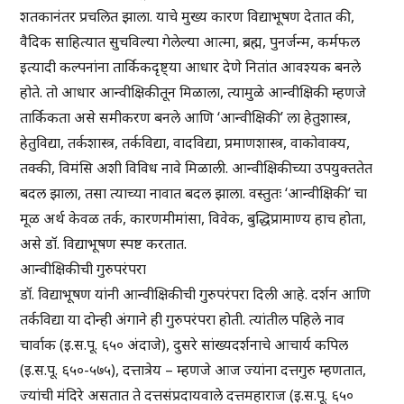
शतकानंतर प्रचलित झाला. याचे मुख्य कारण विद्याभूषण देतात की,
वैदिक साहित्यात सुचविल्या गेलेल्या आत्मा, ब्रह्म, पुनर्जन्म, कर्मफल
इत्यादी कल्पनांना तार्किकदृष्ट्या आधार देणे नितांत आवश्यक बनले
होते. तो आधार आन्वीक्षिकीतून मिळाला, त्यामुळे आन्वीक्षिकी म्हणजे
तार्किकता असे समीकरण बनले आणि ‘आन्वीक्षिकी’ ला हेतुशास्त्र,
हेतुविद्या, तर्कशास्त्र, तर्कविद्या, वादविद्या, प्रमाणशास्त्र, वाकोवाक्य,
तक्की, विमंसि अशी विविध नावे मिळाली. आन्वीक्षिकीच्या उपयुक्ततेत
बदल झाला, तसा त्याच्या नावात बदल झाला. वस्तुतः ‘आन्वीक्षिकी’ चा
मूळ अर्थ केवळ तर्क, कारणमीमांसा, विवेक, बुद्धिप्रामाण्य हाच होता,
असे डॉ. विद्याभूषण स्पष्ट करतात.
आन्वीक्षिकीची गुरुपरंपरा
डॉ. विद्याभूषण यांनी आन्वीक्षिकीची गुरुपरंपरा दिली आहे. दर्शन आणि
तर्कविद्या या दोन्ही अंगाने ही गुरुपरंपरा होती. त्यांतील पहिले नाव
चार्वाक (इ.स.पू. ६५० अंदाजे), दुसरे सांख्यदर्शनाचे आचार्य कपिल
(इ.स.पू. ६५०-५७५), दत्तात्रेय – म्हणजे आज ज्यांना दत्तगुरु म्हणतात,
ज्यांची मंदिरे असतात ते दत्तसंप्रदायवाले दत्तमहाराज (इ.स.पू. ६५०