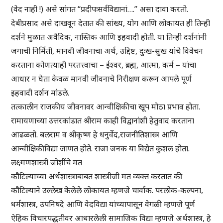
(वेद नाही !) असे सांगत “प्रदीपःसर्वविद्यानां….” असा दावा करतो.
देबीप्रसाद असे दाखवून देतात की सांख्य, योग आणि लोकायत ही तिन्ही
दर्शने मुळात अवैदिक, नास्तिक आणि इहवादी होती. या तिन्ही दर्शनांनी
जगाची निर्मिती, मानवी जीवनाचा अर्थ, उद्दिष्ट, दुःख-सुख यांचे विवेचन
करताना कोणत्याही परतत्त्वाचा – ईश्वर, ब्रह्म, आत्मा, कर्म – यांचा
आधार न घेता केवळ मानवी जीवनाचे निरीक्षण करून आपले पूर्ण
इहवादी दर्शन मांडले.
तत्कालीन राजकीय जीवनावर आन्वीक्षिकीचा खूप मोठा प्रभाव होता.
रामायणाच्या उत्तरकांडात श्रीराम काही विद्वानांशी हेतुवाद करताना
आढळतो. बलराम व श्रीकृष्ण हे धनुर्वेद,राजनीतिशास्त्र आणि
आन्वीक्षिकीविद्या जाणत होते. राजा जनक या विद्येत कुशल होता.
लक्ष्मणशास्त्री जोशींचे मत
कौटिल्याच्या अर्थशास्त्राबाबत शास्त्रीजी मत व्यक्त करतात की
कौटिल्याने उल्लेख केलेले लोकायत म्हणजे चार्वाक. परलोक-कल्पना,
धर्मशास्त्र, उपनिषदे आणि वेदविद्या यांच्यापासून वेगळी म्हणजे पूर्ण
ऐहिक विचारपद्धतीवर आधारलेली सामाजिक विद्या म्हणजे अर्थशास्त्र, हे