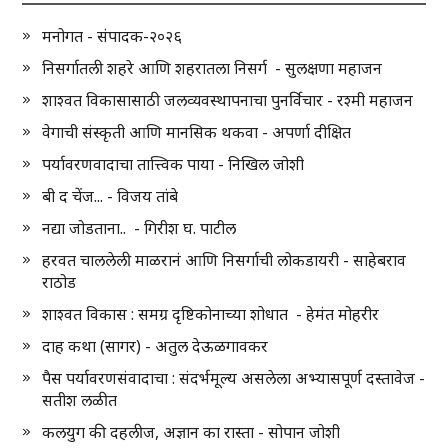
मनोगत - संपादक-२०२६
निसर्गातली शहरे आणि शहरातला निसर्ग - सुलक्षणा महाजन
शाश्वत विकासासाठी जलव्यवस्थापनाचा पुनर्विचार - रश्मी महाजन
वेगाची संस्कृती आणि मानसिक थकवा - अपर्णा दीक्षित
पर्यावरणवादाचा तात्त्विक पाया - निखिल जोशी
बी द चेंज... - विजय तांबे
नद्या जोडताना.. - गिरीश घ. पाटील
हरवत चाललेली माळरानं आणि निसर्गाची लोकडायरी - साहेबराव
राठोड
शाश्वत विकास : समग्र दृष्टिकोनाच्या शोधात - हेमंत मोहरीर
दाह कथा (सागर) - अतुल देऊळगावकर
पैस पर्यावरणसंवादाचा : संदर्भमूल्य असलेला अभ्यासपूर्ण दस्तावेज -
सतीश लळीत
कलयुग की दहलीज, अज्ञान का रास्ता - सोपान जोशी