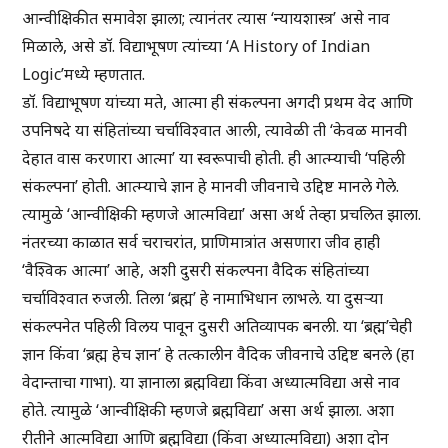
आन्वीक्षिकीत समावेश झाला; त्यानंतर त्यास ‘न्यायशास्त्र’ असे नाव
मिळाले, असे डॉ. विद्याभूषण त्यांच्या ‘A History of Indian
Logic’मध्ये म्हणतात.
डॉ. विद्याभूषण यांच्या मते, आत्मा ही संकल्पना अगदी प्रथम वेद आणि
उपनिषदे या संहितांच्या चर्चाविश्वात आली, त्यावेळी ती ‘केवळ मानवी
देहात वास करणारा आत्मा’ या स्वरूपाची होती. ही आत्म्याची ‘पहिली
संकल्पना’ होती. आत्म्याचे ज्ञान हे मानवी जीवनाचे उद्दिष्ट मानले गेले.
त्यामुळे ‘आन्वीक्षिकी म्हणजे आत्मविद्या’ असा अर्थ तेव्हा प्रचलित झाला.
नंतरच्या काळात सर्व चराचरांत, प्राणिमात्रांत असणारा जीव हाही
‘वैश्विक आत्मा’ आहे, अशी दुसरी संकल्पना वैदिक संहितांच्या
चर्चाविश्वात रुजली. तिला ‘ब्रह्म’ हे नामाभिधान लाभले. या दुसऱ्या
संकल्पनेत पहिली विलय पावून दुसरी अतिव्यापक बनली. या ‘ब्रह्म’चेही
ज्ञान किंवा ‘ब्रह्म हेच ज्ञान’ हे तत्कालीन वैदिक जीवनाचे उद्दिष्ट बनले (हा
वेदान्ताचा गाभा). या ज्ञानाला ब्रह्मविद्या किंवा अध्यात्मविद्या असे नाव
होते. त्यामुळे ‘आन्वीक्षिकी म्हणजे ब्रह्मविद्या’ असा अर्थ झाला. अशा
रीतीने आत्मविद्या आणि ब्रह्मविद्या (किंवा अध्यात्मविद्या) अशा दोन