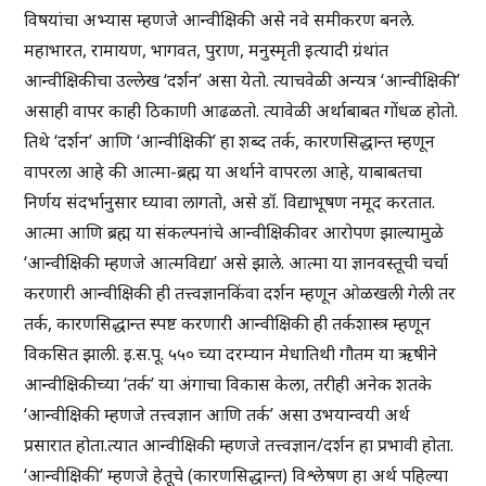
विषयांचा अभ्यास म्हणजे आन्वीक्षिकी असे नवे समीकरण बनले.
महाभारत, रामायण, भागवत, पुराण, मनुस्मृती इत्यादी ग्रंथांत
आन्वीक्षिकीचा उल्लेख ‘दर्शन’ असा येतो. त्याचवेळी अन्यत्र ‘आन्वीक्षिकी’
असाही वापर काही ठिकाणी आढळतो. त्यावेळी अर्थाबाबत गोंधळ होतो.
तिथे ‘दर्शन’ आणि ‘आन्वीक्षिकी’ हा शब्द तर्क, कारणसिद्धान्त म्हणून
वापरला आहे की आत्मा-ब्रह्म या अर्थाने वापरला आहे, याबाबतचा
निर्णय संदर्भानुसार घ्यावा लागतो, असे डॉ. विद्याभूषण नमूद करतात.
आत्मा आणि ब्रह्म या संकल्पनांचे आन्वीक्षिकीवर आरोपण झाल्यामुळे
‘आन्वीक्षिकी म्हणजे आत्मविद्या’ असे झाले. आत्मा या ज्ञानवस्तूची चर्चा
करणारी आन्वीक्षिकी ही तत्त्वज्ञानकिंवा दर्शन म्हणून ओळखली गेली तर
तर्क, कारणसिद्धान्त स्पष्ट करणारी आन्वीक्षिकी ही तर्कशास्त्र म्हणून
विकसित झाली. इ.स.पू. ५५० च्या दरम्यान मेधातिथी गौतम या ऋषीने
आन्वीक्षिकीच्या ‘तर्क’ या अंगाचा विकास केला, तरीही अनेक शतके
‘आन्वीक्षिकी म्हणजे तत्त्वज्ञान आणि तर्क’ असा उभयान्वयी अर्थ
प्रसारात होता.त्यात आन्वीक्षिकी म्हणजे तत्त्वज्ञान/दर्शन हा प्रभावी होता.
‘आन्वीक्षिकी’ म्हणजे हेतूचे (कारणसिद्धान्त) विश्लेषण हा अर्थ पहिल्या