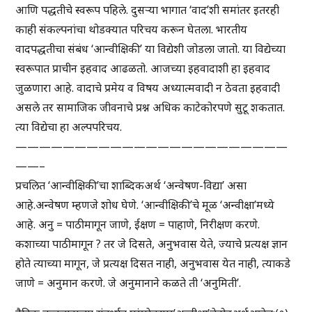
आणि पद्धतीचे स्वरूप पहिले. दुसऱ्या भागात ‘वाद’शी समांतर इतरही
काही संकल्पनांचा थोडक्यात परिचय करून घेतला. भारतीय
वादपद्धतीचा संबंध ‘आन्वीक्षिकी’ या विद्येशी जोडला जातो. या विद्येच्या
स्वरूपात प्राचीन इहवाद आढळतो. आजच्या इहवादाशी हा इहवाद
जुळणारा आहे. वादाचे प्रमेय व विषय अध्यात्मवादी न ठेवता इहवादी
असले तर सामाजिक जीवनाचे प्रश्न अधिक काटेकोरपणे सुटू शकतात.
त्या विद्येचा हा अल्पपरिचय.
———————————————————————
——–
प्रचलित ‘आन्वीक्षिकी’चा शाब्दिकअर्थ ‘अन्वेषण-विद्या’ असा
आहे.अन्वेषण म्हणजे शोध घेणे. ‘आन्वीक्षिकी’चे मूळ ‘अन्वीक्षा’मध्ये
आहे. अनु = पाठीमागून जाणे, ईक्षण = पाहाणे, निरीक्षण करणे.
कशाच्या पाठीमागून ? तर जे दिसते, अनुभवास येते, ज्याचे प्रत्यक्ष ज्ञान
होते त्याच्या मागून, जे प्रत्यक्ष दिसत नाही, अनुभवास येत नाही, त्याकडे
जाणे = अनुमान करणे. जे अनुमानाने कळते ती ‘अनुमिती’.