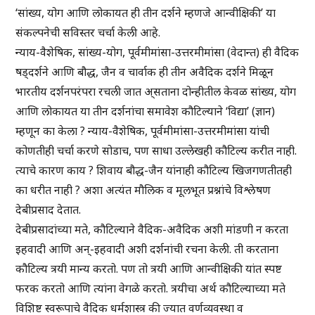
‘सांख्य, योग आणि लोकायत ही तीन दर्शने म्हणजे आन्वीक्षिकी’ या
संकल्पनेची सविस्तर चर्चा केली आहे.
न्याय-वैशेषिक, सांख्य-योग, पूर्वमीमांसा-उत्तरमीमांसा (वेदान्त) ही वैदिक
षड्दर्शने आणि बौद्ध, जैन व चार्वाक ही तीन अवैदिक दर्शने मिळून
भारतीय दर्शनपरंपरा रचली जात अ्सताना दोन्हीतील केवळ सांख्य, योग
आणि लोकायत या तीन दर्शनांचा समावेश कौटिल्याने ‘विद्या’ (ज्ञान)
म्हणून का केला ? न्याय-वैशेषिक, पूर्वमीमांसा-उत्तरमीमांसा यांची
कोणतीही चर्चा करणे सोडाच, पण साधा उल्लेखही कौटिल्य करीत नाही.
त्याचे कारण काय ? शिवाय बौद्ध-जैन यांनाही कौटिल्य खिजगणतीतही
का धरीत नाही ? अशा अत्यंत मौलिक व मूलभूत प्रश्नांचे विश्लेषण
देबीप्रसाद देतात.
देबीप्रसादांच्या मते, कौटिल्याने वैदिक-अवैदिक अशी मांडणी न करता
इहवादी आणि अन्-इहवादी अशी दर्शनांची रचना केली. ती करताना
कौटिल्य त्रयी मान्य करतो. पण तो त्रयी आणि आन्वीक्षिकी यांत स्पष्ट
फरक करतो आणि त्यांना वेगळे करतो. त्रयीचा अर्थ कौटिल्याच्या मते
विशिष्ट स्वरूपाचे वैदिक धर्मशास्त्र की ज्यात वर्णव्यवस्था व