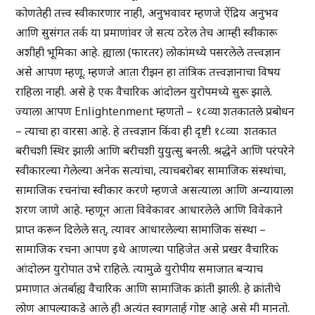
कोणतेही तत्त्व स्वीकारणार नाही, अनुभवावर म्हणजे ऐंद्रिय अनुभव
आणि सुसंगत तर्क या प्रमाणांवर जे सत्य ठरेल तेच आम्ही स्वीकारू
अशीही भूमिका आहे. ह्याला (फारतर) लोकांमध्ये पसरलेले तत्त्वज्ञान
असे आपण म्हणू. म्हणजे आता रीझन हा तांत्रिक तत्त्वज्ञानाचा विषय
राहिला नाही. असे हे एक वैचारिक आंदोलन युरोपमध्ये सुरू झाले.
ज्याला आपण Enlightenment म्हणतो – १८व्या शतकातले प्रबोधन
– त्याचा हा वारसा आहे. हे तत्त्वज्ञान किंवा ही दृष्टी १८व्या शतकात
बरीचशी स्थिर झाली आणि बरीचशी युयुत्सु बनली. श्रद्धेने आणि परंपरेने
स्वीकारल्या गेलेल्या अनेक सत्यांचा, त्याचबरोबर सामाजिक संस्थांचा,
सामाजिक रचनांचा स्वीकार करणे म्हणजे असत्याला आणि अन्यायाला
शरण जाणे आहे. म्हणून आता विवेकावर आधारलेले आणि विवेकाने
प्राप्त करून दिलेले सत्, त्यावर आधारलेल्या सामाजिक संस्था –
सामाजिक रचना आपण इथे आणल्या पाहिजेत असे प्रखर वैचारिक
आंदोलन युरोपात उभे राहिले. त्यामुळे युरोपीय समाजात बऱ्याच
प्रमाणात अंतर्बाह्य वैचारिक आणि सामाजिक क्रांती झाली. हे क्रांतीचे
लोण आपल्याकडे आले ही अत्यंत स्वागतार्ह गोष्ट आहे असे मी मानतो.