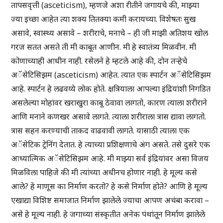
तापसवृत्ती (asceticism), म्हणजे अशा रीतीने जगायचे की, माझ्या
ज्या इच्छा आहेत त्या शक्य तितक्या कमी करायच्या. विशेषतः सुख
असावे, स्वास्थ्य असावे – शरीराचे, मनाचे – ही जी माझी अतिशय खोल
गरज सतत असते ती मी काबूत आणीन. मी हे स्वातंत्र्य मिळवीन. मी
कोणाच्याही आधीन नाही. रसेलने हे म्हटले आहे की, दोन तऱ्हेचे
अॅसेटिसिझम (asceticism) आहेत. त्यात एक स्पार्टन अॅसेटिसिझम
आहे. स्पार्टन हे लढवय्ये लोक होते. क्षत्रियाला आपल्या इंद्रियांशी निगडित
असलेल्या मोहांवर खराखुरा काबू ठेवावा लागतो, कारण त्याला शरीराने
आणि मनाने कणखर असावे लागते. त्याला शरीराला त्रास द्यावा लागतो.
त्रास सहन करण्याची ताकद वाढवावी लागते. यासाठी त्याला एक
अॅसेटिक ट्रेनिंग देतात. हे त्याच्या प्रशिक्षणाचे अंग असते. तसे दुसरे एक
आध्यात्मिक अॅसेटिसिझम आहे. मी माझ्या सर्व इंद्रियांवर असा विजय
मिळविला पाहिजे की मी त्यांच्या अधीनच होणार नाही. हे मूल्य कसे
आले? हे माणूस का निर्माण करतो? हे कसे निर्माण होते? आणि हे मूल्य
एखाद्या विशिष्ट समाजात निर्माण झालेले ज्याचा आपण अचंबा करावा –
असे हे मूल्य नाही. हे जगाच्या संस्कृतीत अनेक पंथांतून निर्माण झालेले