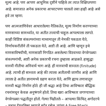
मूल्य आहे. पण आपण आधुनिक दृष्टीने पाहिले तर त्यात विक्षिप्तपणा
आहे. समाजात अनेक प्रकारचा आचरटपणा चालतो तसा हाही आहे असे
हवे तर म्हणा.
पण आत्मजाणिवेवर आधारलेल्या नैतिकतेत, मूल्य निर्माण करण्याच्या
माणसाच्या सामर्थ्यात, या अतीत तत्त्वाची चाहूल आपल्याला लागते.
काही विशिष्ट संकल्पनांच्या माध्यमातून ती नेमकी पकडता येते,
निर्णायकरीतीने ती पकडता येते, अशी ती आहे. आणि म्हणून इथे
माणसाविषयीची, माणसाशी निगडित असलेल्या विश्वाच्या वेगवेगळ्या
संकल्पनांची, अशी अनेक प्रकारची रचना तुम्हाला आढळते. हासुद्धा
मानवी नीतीचा अनिवार्य भाग आहे. ही मानवाची सान्तता (finitude)
आहे. त्याची ही सान्तता आहे की त्याला अतीताची जाणीव आहे आणि
त्याला हे अतीत ज्ञानामध्ये ग्रहण करता येते, आणि ह्याच तणावातून
मानवी श्रद्धा निर्माण होते. ही जी श्रद्धा आहे तिचा आविष्कार बौद्धिक
रचनांमधून केवळ अनुषंगाने होतो. तिचा खरा आविष्कार जगण्याच्या
वेगवेगळ्या पद्धतीतून होतो. गेल्या पिढीतले – आपल्या किंचित् अगोदरचे
– महान रॅशनलिस्ट म्हणजे बट्रँड रसेल. त्यांचा A Free Man’s