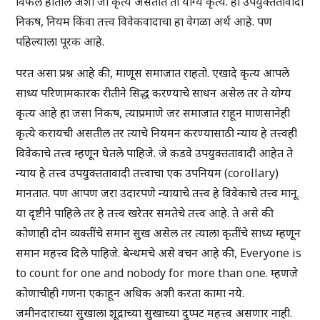
विफल होतील अशी जी कृत्ये असतात ती योग्य कृत्ये. हा उपयुक्ततावादी
निकष, नियम किंवा तत्त्व विवेकवादाचा हा वेगळा अर्थ आहे. पण
पहिल्याला पूरक आहे.
परत असा प्रश्न आहे की, माणूस समाजात राहतो. एखादे कृत्य आपले
साध्य परिणामकारक रीतीने सिद्ध करण्याचे साधन असेल तर ते योग्य
कृत्य आहे हा जसा निकष, त्याप्रमाणे जर समाजात राहून माणसानेही
कृत्ये करायची असतील तर त्याचे नियमन करण्यासाठी न्याय हे तत्त्वही
विवेकाचे तत्त्व म्हणून घेतले पाहिजे. जे कडवे उपयुक्ततावादी आहेत ते
न्याय हे तत्त्व उपयुक्ततावादी तत्त्वाचा एक उपनियम (corollary)
मानतात. पण आपण जरा उदारपणे न्यायाचे तत्त्व हे विवेकाचे तत्त्व मानू.
या दृष्टीने पाहिले तर हे तत्त्व खरेतर समतेचे तत्त्व आहे. ते असे की
कोणाही दोन व्यक्तींचे समान सुख असेल तर त्याला कृतींचे साध्य म्हणून
समान महत्त्व दिले पाहिजे. बेन्थमचे असे वचन आहे की, Everyone is
to count for one and nobody for more than one. म्हणजे
कोणाचीही गणना एकाहून अधिक अशी करता कामा नये.
जमीनदाराच्या सुखाला शूद्राच्या सुखाच्या दुप्पट महत्त्व असणार नाही.