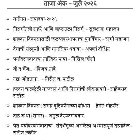
ताजा अंक – जुलै २०२६
मनोगत - संपादक-२०२६
निसर्गातली शहरे आणि शहरातला निसर्ग - सुलक्षणा महाजन
शाश्वत विकासासाठी जलव्यवस्थापनाचा पुनर्विचार - रश्मी महाजन
वेगाची संस्कृती आणि मानसिक थकवा - अपर्णा दीक्षित
पर्यावरणवादाचा तात्त्विक पाया - निखिल जोशी
बी द चेंज... - विजय तांबे
नद्या जोडताना.. - गिरीश घ. पाटील
हरवत चाललेली माळरानं आणि निसर्गाची लोकडायरी - साहेबराव
राठोड
शाश्वत विकास : समग्र दृष्टिकोनाच्या शोधात - हेमंत मोहरीर
दाह कथा (सागर) - अतुल देऊळगावकर
पैस पर्यावरणसंवादाचा : संदर्भमूल्य असलेला अभ्यासपूर्ण दस्तावेज -
सतीश लळीत