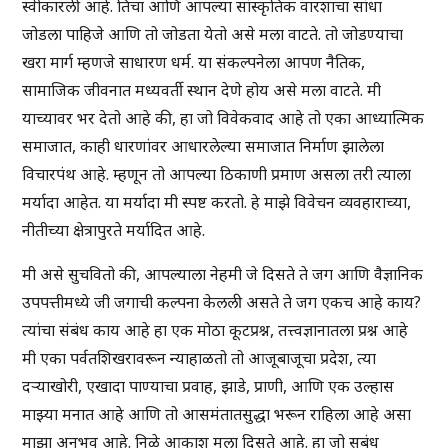
स्वीकारली आहे. तिचा आणि आपल्या सांस्कृतिक वारशाचा सांधा
जोडला पाहिजे आणि तो जोडता येतो असे मला वाटते. तो जोडण्याचा
खरा मार्ग म्हणजे साधारण धर्म. या संकल्पनेला आपण नैतिक,
सामाजिक जीवनात मध्यवर्ती स्थान देणे होय असे मला वाटते. मी
याच्यावर भर देतो आहे की, हा जो विवेकवाद आहे तो एका आध्यात्मिक
समाजात, काही धारणांवर आधारलेल्या समाजात निर्माण झालेला
विचारपंथ आहे. म्हणून तो आपल्या ठिकाणी प्रमाण असला तरी त्याला
मर्यादा आहेत. या मर्यादा मी स्पष्ट करतो. हे माझे विवेचन व्यवहाराच्या,
नीतीच्या क्षेत्रापुरते मर्यादित आहे.
मी असे सुचवितो की, आपल्याला नेहमी जे दिसते ते जग आणि वैज्ञानिक
उपपत्तीमध्ये जी जगाची कल्पना केलली असते ते जग एकच आहे काय?
त्यांचा संबंध काय आहे हा एक मोठा कूटप्रश्न, तत्त्वज्ञानातला प्रश्न आहे
मी एका पर्वतशिखरावरून न्याहाळतो तो आजूबाजूचा प्रदेश, त्या
दऱ्याखोरी, एखादा पाण्याचा प्रवाह, झाडे, प्राणी, आणि एक उल्हास
माझ्या मनात आहे आणि तो आसमंतातसुद्धा भरून राहिला आहे असा
माझा अनुभव आहे. निळे आकाश मला दिसते आहे. हा जो सबंध