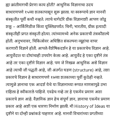
ह्या क्रांतीमागची प्रेरणा काय होती? आधुनिक विज्ञानाचा उदय
साधारणपणे १५व्या शतकापासून सुरू झाला. या स्वरूपाचे ज्ञान मानवी
संस्कृतीत पूर्वी कधी नव्हते. त्याचे धागेदोरे ग्रीक विज्ञानाशी आपण जोडू
शकू – आर्किमिडीज किंवा यूक्लिडपर्यंत. चिनी, भारतीय, ग्रीक इत्यादी
संस्कृतीही प्रगत संस्कृती होत्या. त्यांच्यामध्ये अनेक प्रकारची तंत्रकौशल्ये
होती. अनुभवावर, चिकित्सेवर अधिष्ठित संकल्पना व्यूहांचा वापर
करणारी विज्ञाने होती. आपले वैशेषिकदर्शन हे या प्रकारचेच विज्ञान आहे.
आयुर्वेदात या दोघांचाही उपयोग केला आहे. आयुर्वेद हे एका दृष्टीने तंत्र
आहे तर एका दृष्टीने विज्ञान आहे. पण जे निखळ आधुनिक असे विज्ञान
आहे त्याची जी पद्धती आहे, जी अंतर्गत घडण (structure) आहे, तशा
प्रकारचे विज्ञान हे साधारणपणे १७व्या शतकाच्या पूर्वी कुठेही नव्हते.
त्यामुळे ज्ञानाचा एक आदर्श येथे या विज्ञानाच्या रूपात माणसापुढे उभा
राहिला हे स्वीकारले पाहिजे. एवढेच नव्हे तर हे एकमेव प्रमाण अशा
प्रकारचे ज्ञान आहे. वैज्ञानिक ज्ञान हेच संपूर्ण ज्ञान, ज्ञानाचा एकमेव प्रमाण
प्रकार आहे अशी एक धारणा निर्माण झाली. मी History of Ideas या
दृष्टीने या दोन्ही प्रश्नांकडे पाहणार आहे. मानवी विचारांच्या प्रगतीच्या