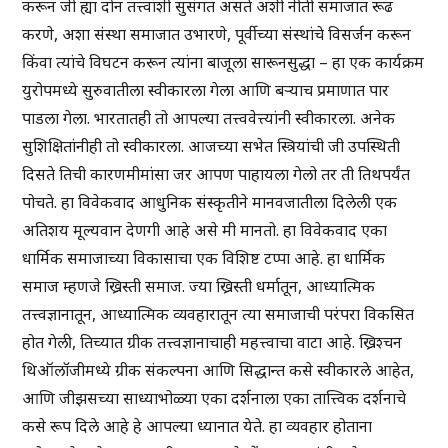
करून जी ह्या दोन तत्त्वांशी सुसंगत असते अशी नीती समाजात रूढ
करणे, अशा संस्था समाजात उभारणे, पूर्वीच्या संस्थांचे विसर्जन करून
किंवा त्यांचे विघटन करून त्यांना बाजूला सारूनसुद्धा – हा एक कार्यक्रम
युरोपमध्ये सुरुवातीला स्वीकारला गेला आणि बऱ्याच प्रमाणात पार
पाडला गेला. भारतातही तो आपल्या तत्त्ववेत्त्यांनी स्वीकारला. अनेक
सुशिक्षितांनीही तो स्वीकारला. आजच्या सभेत स्त्रियांची जी उपस्थिती
दिसते तिची कारणमीमांसा जर आपण पाहायला गेलो तर ती तिथपर्यंत
पोचते. हा विवेकवाद आधुनिक संस्कृतीने मानवजातीला दिलेली एक
अतिशय मूल्यवान देणगी आहे असे मी मानतो. हा विवेकवाद एका
धार्मिक समाजाच्या विकासाचा एक विशिष्ट टप्पा आहे. हा धार्मिक
समाज म्हणजे ख्रिस्ती समाज. ज्या ख्रिस्ती धर्मातून, आध्यात्मिक
तत्त्वज्ञानातून, आध्यात्मिक व्यवहारातून त्या समाजाची परंपरा विकसित
होत गेली, तिच्यात ग्रीक तत्त्वज्ञानाचाही महत्त्वाचा वाटा आहे. ख्रिश्चन
थिऑलॉजीमध्ये ग्रीक संकल्पना आणि सिद्धान्त कसे स्वीकारले आहेत,
आणि जीझसच्या साध्याभोळ्या एका दर्शनाला एका तात्त्विक दर्शनाचे
कसे रूप दिले आहे हे आपल्या ध्यानात येते. हा व्यवहार होताना