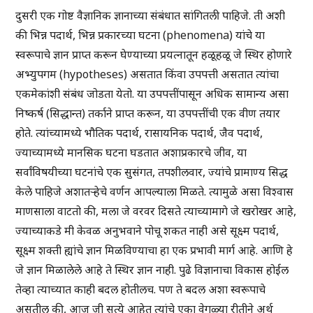
दुसरी एक गोष्ट वैज्ञानिक ज्ञानाच्या संबंधात सांगितली पाहिजे. ती अशी
की भिन्न पदार्थ, भिन्न प्रकारच्या घटना (phenomena) यांचे या
स्वरूपाचे ज्ञान प्राप्त करून घेण्याच्या प्रयत्नातून हळूहळू जे स्थिर होणारे
अभ्युपगम (hypotheses) असतात किंवा उपपत्ती असतात त्यांचा
एकमेकांशी संबंध जोडता येतो. या उपपत्तींपासून अधिक सामान्य असा
निष्कर्ष (सिद्धान्त) तर्काने प्राप्त करून, या उपपत्तींची एक वीण तयार
होते. त्यांच्यामध्ये भौतिक पदार्थ, रासायनिक पदार्थ, जैव पदार्थ,
ज्याच्यामध्ये मानसिक घटना घडतात अशाप्रकारचे जीव, या
सर्वांविषयीच्या घटनांचे एक सुसंगत, तपशीलवार, ज्यांचे प्रामाण्य सिद्ध
केले पाहिजे अशातऱ्हेचे वर्णन आपल्याला मिळते. त्यामुळे असा विश्वास
माणसाला वाटतो की, मला जे वरवर दिसते त्याच्यामागे जे खरोखर आहे,
ज्याच्याकडे मी केवळ अनुभवाने पोचू शकत नाही असे सूक्ष्म पदार्थ,
सूक्ष्म शक्ती ह्यांचे ज्ञान मिळविण्याचा हा एक प्रभावी मार्ग आहे. आणि हे
जे ज्ञान मिळालेले आहे ते स्थिर ज्ञान नाही. पुढे विज्ञानाचा विकास होईल
तेव्हा त्याच्यात काही बदल होतीलच. पण ते बदल अशा स्वरूपाचे
असतील की, आज जी सत्ये आहेत त्यांचे एका वेगळ्या रीतीने अर्थ