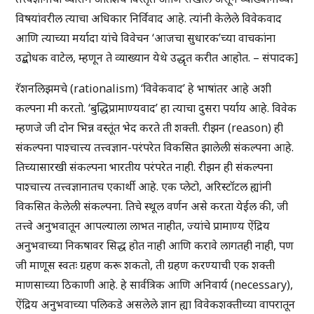
विषयांवरील त्याचा अधिकार निर्विवाद आहे. त्यांनी केलेले विवेकवाद
आणि त्याच्या मर्यादा यांचे विवेचन ‘आजचा सुधारक’च्या वाचकांना
उद्बोधक वाटेल, म्हणून ते व्याख्यान येथे उद्धृत करीत आहोत. – संपादक]
रॅशनलिझमचे (rationalism) ‘विवेकवाद’ हे भाषांतर आहे अशी
कल्पना मी करतो. ‘बुद्धिप्रामाण्यवाद’ हा त्याचा दुसरा पर्याय आहे. विवेक
म्हणजे जी दोन भिन्न वस्तूंत भेद करते ती शक्ती. रीझन (reason) ही
संकल्पना पाश्चात्त्य तत्त्वज्ञान-परंपरेत विकसित झालेली संकल्पना आहे.
तिच्यासारखी संकल्पना भारतीय परंपरेत नाही. रीझन ही संकल्पना
पाश्चात्त्य तत्त्वज्ञानातच एकार्थी आहे. एक प्लेटो, अरिस्टॉटल ह्यांनी
विकसित केलेली संकल्पना. तिचे स्थूल वर्णन असे करता येईल की, जी
तत्त्वे अनुभवातून आपल्याला लाभत नाहीत, ज्यांचे प्रामाण्य ऐंद्रिय
अनुभवाच्या निकषावर सिद्ध होत नाही आणि करावे लागतही नाही, पण
जी माणूस स्वतः ग्रहण करू शकतो, ती ग्रहण करण्याची एक शक्ती
माणसाच्या ठिकाणी आहे. हे सार्वत्रिक आणि अनिवार्य (necessary),
ऐंद्रिय अनुभवाच्या पलिकडे असलेले ज्ञान ह्या विवेकशक्तीच्या वापरातून