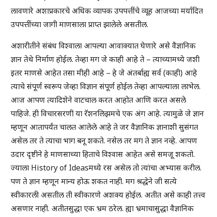
लावणारे अशाप्रकारचे अधिक व्यापक उपपत्तींचे व्यूह आजच्या मर्यादित
उपपत्तींच्या जागी माणसाला प्राप्त झालेले असतील.
अशारीतीने संबंध विश्वाला आपल्या आवाक्यात घेणारे असे वैज्ञानिक
ज्ञान तेथे निर्माण होईल. तेव्हा मग जे काही आहे ते – त्याच्यामध्ये जशी
इतर माणसे आहेत तसा मीही आहे – हे जे अंतर्बाह्य सर्व (काही) आहे
त्याचे संपूर्ण स्वरूप जेव्हा विज्ञान संपूर्ण होईल तेव्हा आपल्याला लाभेल.
आज आपण त्यादिशेने वाटचाल करत आहोत आणि करत असले
पाहिजे. ही विचारसरणी या रॅशनलिझमचे एक अंग आहे. त्यामुळे जे ज्ञान
म्हणून आतापर्यंत चालत आलेले आहे ते जर वैज्ञानिक ज्ञानाशी सुसंगत
असेल तर ते त्याचा भाग बनू शकते. नसेल तर मग ते ज्ञान नव्हे. आपण
उदार दृष्टीने हे माणसाच्या हिताचे विश्वास आहेत असे समजू शकतो.
ज्याला History of Ideasमध्ये रस असेल तो त्यांचा अभ्यास करील.
पण ते ज्ञान म्हणून मान्य होऊ शकत नाही. मग श्रद्धेने जी सत्ये
स्वीकारली असतील ती स्वीकारणे अशक्य होईल. अतीत असे काही तत्त्व
असणार नाही. अतीतसुद्धा एक भ्रम ठरेल. ह्या भ्रमाचासुद्धा वैज्ञानिक