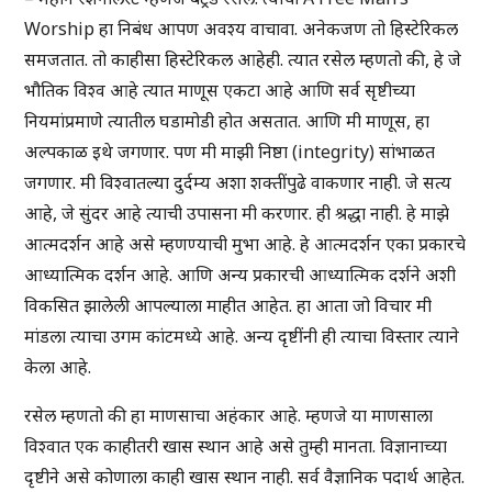
Worship हा निबंध आपण अवश्य वाचावा. अनेकजण तो हिस्टेरिकल
समजतात. तो काहीसा हिस्टेरिकल आहेही. त्यात रसेल म्हणतो की, हे जे
भौतिक विश्व आहे त्यात माणूस एकटा आहे आणि सर्व सृष्टीच्या
नियमांप्रमाणे त्यातील घडामोडी होत असतात. आणि मी माणूस, हा
अल्पकाळ इथे जगणार. पण मी माझी निष्ठा (integrity) सांभाळत
जगणार. मी विश्वातल्या दुर्दम्य अशा शक्तींपुढे वाकणार नाही. जे सत्य
आहे, जे सुंदर आहे त्याची उपासना मी करणार. ही श्रद्धा नाही. हे माझे
आत्मदर्शन आहे असे म्हणण्याची मुभा आहे. हे आत्मदर्शन एका प्रकारचे
आध्यात्मिक दर्शन आहे. आणि अन्य प्रकारची आध्यात्मिक दर्शने अशी
विकसित झालेली आपल्याला माहीत आहेत. हा आता जो विचार मी
मांडला त्याचा उगम कांटमध्ये आहे. अन्य दृष्टींनी ही त्याचा विस्तार त्याने
केला आहे.
रसेल म्हणतो की हा माणसाचा अहंकार आहे. म्हणजे या माणसाला
विश्वात एक काहीतरी खास स्थान आहे असे तुम्ही मानता. विज्ञानाच्या
दृष्टीने असे कोणाला काही खास स्थान नाही. सर्व वैज्ञानिक पदार्थ आहेत.