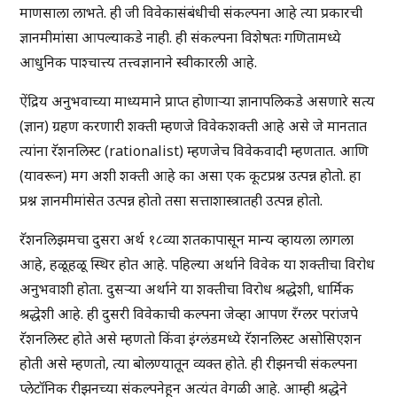
माणसाला लाभते. ही जी विवेकासंबंधीची संकल्पना आहे त्या प्रकारची
ज्ञानमीमांसा आपल्याकडे नाही. ही संकल्पना विशेषतः गणितामध्ये
आधुनिक पाश्चात्त्य तत्त्वज्ञानाने स्वीकारली आहे.
ऐंद्रिय अनुभवाच्या माध्यमाने प्राप्त होणाऱ्या ज्ञानापलिकडे असणारे सत्य
(ज्ञान) ग्रहण करणारी शक्ती म्हणजे विवेकशक्ती आहे असे जे मानतात
त्यांना रॅशनलिस्ट (rationalist) म्हणजेच विवेकवादी म्हणतात. आणि
(यावरून) मग अशी शक्ती आहे का असा एक कूटप्रश्न उत्पन्न होतो. हा
प्रश्न ज्ञानमीमांसेत उत्पन्न होतो तसा सत्ताशास्त्रातही उत्पन्न होतो.
रॅशनलिझमचा दुसरा अर्थ १८व्या शतकापासून मान्य व्हायला लागला
आहे, हळूहळू स्थिर होत आहे. पहिल्या अर्थाने विवेक या शक्तीचा विरोध
अनुभवाशी होता. दुसऱ्या अर्थाने या शक्तीचा विरोध श्रद्धेशी, धार्मिक
श्रद्धेशी आहे. ही दुसरी विवेकाची कल्पना जेव्हा आपण रँग्लर परांजपे
रॅशनलिस्ट होते असे म्हणतो किंवा इंग्लंडमध्ये रॅशनलिस्ट असोसिएशन
होती असे म्हणतो, त्या बोलण्यातून व्यक्त होते. ही रीझनची संकल्पना
प्लेटॉनिक रीझनच्या संकल्पनेहून अत्यंत वेगळी आहे. आम्ही श्रद्धेने