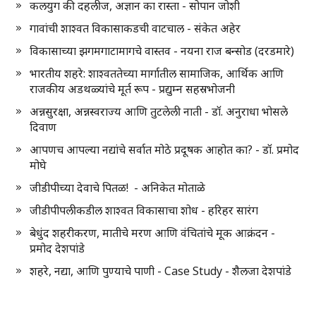
कलयुग की दहलीज, अज्ञान का रास्ता - सोपान जोशी
गावांची शाश्वत विकासाकडची वाटचाल - संकेत अहेर
विकासाच्या झगमगाटामागचे वास्तव - नयना राज बन्सोड (दरडमारे)
भारतीय शहरे: शाश्वततेच्या मार्गातील सामाजिक, आर्थिक आणि
राजकीय अडथळ्यांचे मूर्त रूप - प्रद्युम्न सहस्रभोजनी
अन्नसुरक्षा, अन्नस्वराज्य आणि तुटलेली नाती - डॉ. अनुराधा भोसले
दिवाण
आपणच आपल्या नद्यांचे सर्वात मोठे प्रदूषक आहोत का? - डॉ. प्रमोद
मोघे
जीडीपीच्या देवाचे पितळ! - अनिकेत मोताळे
जीडीपीपलीकडील शाश्वत विकासाचा शोध - हरिहर सारंग
बेधुंद शहरीकरण, मातीचे मरण आणि वंचितांचे मूक आक्रंदन -
प्रमोद देशपांडे
शहरे, नद्या, आणि पुण्याचे पाणी - Case Study - शैलजा देशपांडे