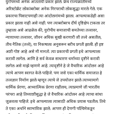
युरोपमध्ये अनेक आततायी प्रकार झाले. फ्रेंच राज्यक्रांतीमध्ये
अरिस्टोक्रॅट लोकांबरोबर अनेक निरपराधी लोकसुद्धा मारले गेले. एक
प्रकारचा पिसाटपणाही त्या आंदोलनांमध्ये झाला. आपल्याकडेही असा
प्रकार झाला नाही असे नाही. पण त्याबरोबरच दीर्घ दृष्टिक्षेप टाकला तर
तुम्हाला असे आढळेल की, युरोपीय समाजाची समतेच्या तत्त्वावर,
न्यायाच्या तत्त्वावर, जीवन अधिक सुखी करणारी जी तत्त्वे असतील,
तीच नैतिक (तत्त्वे), या निकषाला अनुसरून बरीच प्रगती झाली. ही इष्ट
अशी गोष्ट आहे असे मी मानतो. त्या प्रकारची प्रगती इथे आपल्याला
करावी लागेल. आणि हे सर्व केवळ साधारण धर्माच्या दृष्टीने करावी
लागेल असे माझे म्हणणे आहे. त्यादृष्टीने हे जे वैचारिक आंदोलन आहे
त्याचे आपण स्वागत केले पाहिजे. पण जसे एका धार्मिक समाजात हे
तत्त्वज्ञान निर्माण झाले म्हणून त्याचे जे उपयोजन झाले त्याच्यामागे
धार्मिक प्रेरणा, आध्यात्मिक प्रेरणा राहीलच, त्याप्रमाणे जी भारतीय
परंपरा आहे तिच्याशीसुद्धा हे जे वैचारिक आंदोलन आहे त्याचा सांधा
जुळवला पाहिजे. इथे आपल्याला त्यासाठी अधिक प्रयास पडतील. तिथे
ते एका अर्थाने स्वाभाविक झाले. आपण ही देणगी पश्चिमेकडून