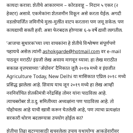
कायदा करावा. शेतीचे आकारमान – कोरडवाहू – निदान ५ एकर (२
हेक्टर) असावे. एकमेकांना शेतजमीन विकून असे करता येईल. अगदी
वडलोपार्जित जमिनीचे मुला-मुलींत वाटप करताना पण जमू शकेल. पण
कायद्याची सक्ती हवी. असा फेरबदल होण्यास ६-७ वर्षे द्यावी लागतील.
‘आजचा सुधारक’च्या ज्या वाचकांना हे शेतीचे विश्लेषण संपूर्णपणे
पहायचे असेल त्यांनी
ashokgarde@hotmail.com
वर e-mail
पाठवून मराठी/ इंग्रजी लेख अवश्य मागवून घ्यावा. हा लेख मराठीत
सकाळ वृत्तपत्राच्या ‘ॲग्रोवन’ दैनिकात जुलै २०१७ मध्ये व इंग्रजीत
Agriculture Today, New Delhi या मासिकात एप्रिल २०१८ मध्ये
प्रसिद्ध झालेला आहे. शिवाय याच जून २०१९ मध्ये हा लेख आम्ही
नवनिर्वाचित शेतकीमंत्री नरेंद्रसिंह तोमर यांना पाठविला आहे.
त्याचबरोबर शे.उ.दु. समितीच्या अध्यक्षांना पण पाठविला आहे. तो
पोहोचला आहे याची खात्री करून घेतलेली आहे, पण त्याचा प्रत्यक्षांत
सरकारी धोरण बदलण्यास उपयोग होईल का?
शेतीचा तिढा सुटण्यासाठी सुचवलेला उपाय यथायोग्य आकडेवारीवर