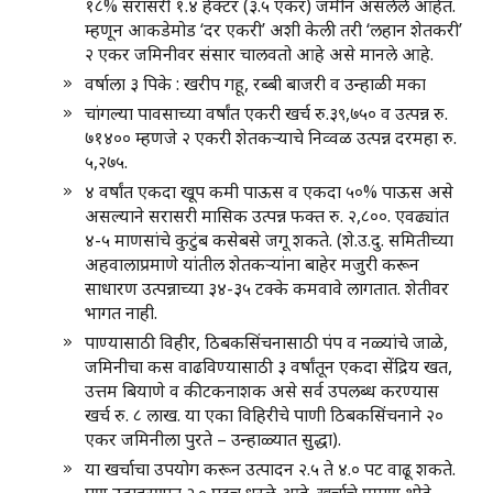
१८% सरासरी १.४ हेक्टर (३.५ एकर) जमीन असलेले आहेत.
म्हणून आकडेमोड ‘दर एकरी’ अशी केली तरी ‘लहान शेतकरी’
२ एकर जमिनीवर संसार चालवतो आहे असे मानले आहे.
वर्षाला ३ पिके : खरीप गहू, रब्बी बाजरी व उन्हाळी मका
चांगल्या पावसाच्या वर्षांत एकरी खर्च रु.३९,७५० व उत्पन्न रु.
७१४०० म्हणजे २ एकरी शेतकर्‍याचे निव्वळ उत्पन्न दरमहा रु.
५,२७५.
४ वर्षांत एकदा खूप कमी पाऊस व एकदा ५०% पाऊस असे
असल्याने सरासरी मासिक उत्पन्न फक्त रु. २,८००. एवढ्यांत
४-५ माणसांचे कुटुंब कसेबसे जगू शकते. (शे.उ.दु. समितीच्या
अहवालाप्रमाणे यांतील शेतकर्‍यांना बाहेर मजुरी करून
साधारण उत्पन्नाच्या ३४-३५ टक्के कमवावे लागतात. शेतीवर
भागत नाही.
पाण्यासाठी विहीर, ठिबकसिंचनासाठी पंप व नळ्यांचे जाळे,
जमिनीचा कस वाढविण्यासाठी ३ वर्षांतून एकदा सेंद्रिय खत,
उत्तम बियाणे व कीटकनाशक असे सर्व उपलब्ध करण्यास
खर्च रु. ८ लाख. या एका विहिरीचे पाणी ठिबकसिंचनाने २०
एकर जमिनीला पुरते – उन्हाळ्यात सुद्धा).
या खर्चाचा उपयोग करून उत्पादन २.५ ते ४.० पट वाढू शकते.