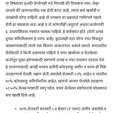
या विषयावर इतकी वेगवेगळी मते निघाली की विचारूच नका. तेव्हा
ठरवले की आमच्यातील एक शेती करत आहे, त्यांना सर्व खर्चांची व
उत्पन्नाची योग्य माहिती आहे ती वापरून या प्रश्नाकडे गंभीरपणे पहावे.
शेती हा व्यवसाय-धंदा आहे व तो कोणतीही अनुदाने अथवा कर्जमाफी
इ. उपायांशिवाय नफ्यात चालला पाहिजे. हे सर्वसंमत होते. (शेती उत्पन्न
दुप्पट समितीलापण हे मान्य आहे). कुठलाही धंदा योग्य नफा मिळवून
चालवण्यासाठी त्याचे एक किमान आकारमान असावे लागते. भारतातील
शेतीसाठी ते किती असायला पाहिजे ते जमा-खर्चाच्या व घेतलेल्या
कर्जातून मुक्त होण्यासाठी लागणारे उत्पन्न व नफा यांवरून ठरवता येते.
हे ठरवण्यासाठी आम्ही मध्यम प्रतीची कोरडवाहू जमीन व धान्य ही पिके
उदाहरणार्थ घेतली. लहान शेती असलेले शेतकरी ८५% आहेत व त्यांतील
७०% कोरडवाहू जमिनीवरील आहेत. म्हणजे आपण घेतलेले उदाहरण
५९.५०% शेतकर्‍यांसाठी लागू पडेल. यावर केलेल्या संशोधनाचे थोडक्यात
सार खाली दिले आहे.
७०% शेतकरी सरासरी ०.४ हेक्टर (१ एकर) जमीन असलेले व