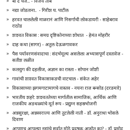
बी द चेंज... - विजय तांबे
नद्या जोडताना.. - गिरीश घ. पाटील
हरवत चाललेली माळरानं आणि निसर्गाची लोकडायरी - साहेबराव
राठोड
शाश्वत विकास : समग्र दृष्टिकोनाच्या शोधात - हेमंत मोहरीर
दाह कथा (सागर) - अतुल देऊळगावकर
पैस पर्यावरणसंवादाचा : संदर्भमूल्य असलेला अभ्यासपूर्ण दस्तावेज -
सतीश लळीत
कलयुग की दहलीज, अज्ञान का रास्ता - सोपान जोशी
गावांची शाश्वत विकासाकडची वाटचाल - संकेत अहेर
विकासाच्या झगमगाटामागचे वास्तव - नयना राज बन्सोड (दरडमारे)
भारतीय शहरे: शाश्वततेच्या मार्गातील सामाजिक, आर्थिक आणि
राजकीय अडथळ्यांचे मूर्त रूप - प्रद्युम्न सहस्रभोजनी
अन्नसुरक्षा, अन्नस्वराज्य आणि तुटलेली नाती - डॉ. अनुराधा भोसले
दिवाण
आपणच आपल्या नद्यांचे सर्वात मोठे प्रदूषक आहोत का? - डॉ. प्रमोद