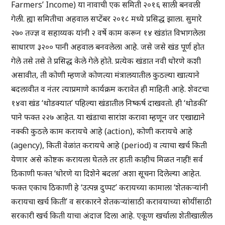
Farmers’ Income) या नावाची एक समिती २०१६ साली बनवली
गेली. ह्या समितीचा अहवाल सप्टेंबर २०१८ मध्ये प्रसिद्ध झाला. सुमारे
२७० तज्ज्ञ व सहाय्यक यांनी २ वर्षे काम करून १४ खंडांत विभागलेला
साधारण ३२०० पानी अहवाल बनवलेला आहे. जसे जसे खंड पूर्ण होत
गेले तसे तसे ते प्रसिद्ध केले गेले होते. प्रत्येक खंडात नवी धोरणे कशी
असावीत, ती कोणी म्हणजे कोणत्या मंत्रालयातील कुठल्या खात्याने
बदलावीत व नंतर त्याप्रमाणे कार्यक्रम करावेत ही माहिती आहे. शेवटचा
१४वा खंड ‘थोडक्यात’ पहिल्या खंडातील निष्कर्ष दाखवतो. ही ‘थोडकी’
पाने फक्त २२७ आहेत. या खंडाचा सारांश करावा म्हणून जर एखाद्याने
नक्की कुठले काम करायचे आहे (action), कोणी करायचे आहे
(agency), किती वेळांत करायचे आहे (period) व त्याचा खर्च किती
येणार असे कोष्टक करायला घेतले तर हाती काहीच मिळत नाही! सर्व
ठिकाणी फक्त ‘धोरणे या दिशेने बदला’ अशा सूचना दिलेल्या आहेत.
फक्त एकाच ठिकाणी हे ‘उत्पन्न दुप्पट’ करायच्या कामाला ‘शेतकर्‍यांनी
करायचा खर्च किती’ व सरकारने शेतकर्‍यांसाठी करावयाच्या सोयींसाठी
सरकारी खर्च किती याचा अंदाज दिला आहे. एकूण खर्चाला शेतीखालील