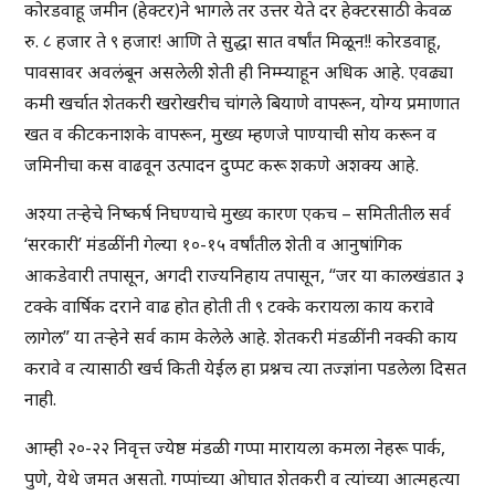
कोरडवाहू जमीन (हेक्टर)ने भागले तर उत्तर येते दर हेक्टरसाठी केवळ
रु. ८ हजार ते ९ हजार! आणि ते सुद्धा सात वर्षांत मिळून!! कोरडवाहू,
पावसावर अवलंबून असलेली शेती ही निम्म्याहून अधिक आहे. एवढ्या
कमी खर्चात शेतकरी खरोखरीच चांगले बियाणे वापरून, योग्य प्रमाणात
खत व कीटकनाशके वापरून, मुख्य म्हणजे पाण्याची सोय करून व
जमिनीचा कस वाढवून उत्पादन दुप्पट करू शकणे अशक्य आहे.
अश्या तर्‍हेचे निष्कर्ष निघण्याचे मुख्य कारण एकच – समितीतील सर्व
‘सरकारी’ मंडळींनी गेल्या १०-१५ वर्षांतील शेती व आनुषांगिक
आकडेवारी तपासून, अगदी राज्यनिहाय तपासून, “जर या कालखंडात ३
टक्के वार्षिक दराने वाढ होत होती ती ९ टक्के करायला काय करावे
लागेल” या तर्‍हेने सर्व काम केलेले आहे. शेतकरी मंडळींनी नक्की काय
करावे व त्यासाठी खर्च किती येईल हा प्रश्नच त्या तज्ज्ञांना पडलेला दिसत
नाही.
आम्ही २०-२२ निवृत्त ज्येष्ठ मंडळी गप्पा मारायला कमला नेहरू पार्क,
पुणे, येथे जमत असतो. गप्पांच्या ओघात शेतकरी व त्यांच्या आत्महत्या