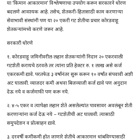
या ‘किमान आकारमान’ विश्लेषणाचा उपयोग करून सरकारने धोरण
बदलणे आवश्यक आहे. तसेच, शेतकरी-हितासाठी काम करणार्‍या
सेवाभावी संस्थांनी पण या २० एकरी गट शेतीचा प्रचार कोरडवाहू
शेतकर्‍यांमध्ये करणे जरूर आहे.
सरकारी धोरणे
१. कोरडवाहू जमिनीवरील लहान शेतकर्‍यांनी निदान २० एकरवाली
गटशेती करायचे ठरवले तर त्यांना प्रति हेक्टर रु. १ लाख असे कर्ज
एकरकमी द्यावे. परतफेड ३ वर्षांनंतर सुरू करून १० वर्षांत संपवावी अशी
अट घालावी. व्याजदर कमी अथवा बिजव्याजी कर्ज द्यावे पण अनुदान
देऊ नये व कर्जमाफी पण करू नये.
२. ४-५ एकर व त्यापेक्षा लहान शेते असलेल्यांत पावसावर अवलंबून शेती
करणार्‍यांना कर्ज देऊ नये – गटशेतीची अट घालावी. त्यासाठी
समुपदेशन व प्रोत्साहन द्यावे.
३. दरवर्षी कमीकमी होत जाणारे शेतीचे आकारमान थांबविण्यासाठी