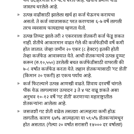
पण उदाहरणात २.० पटच धरले आहे. खर्चाचे प्रमाण थोडे
जास्तच धरलेले आहे.
उत्पन्न वाढीसाठी झालेला खर्च हा कर्ज घेऊनच करायचा
असतो. ते कर्ज व्याजासकट परत करण्यास ६-७ वर्षे लागली
तरच व्यवसाय फायद्याचा म्हणता येतो.
उत्पन्न तिप्पट झाले तरी २ एकरवाला शेतकरी कर्ज फेडू शकत
नाही. शेतीचे आकारमान वाढत गेले की कर्जफेडीची वर्षे कमी
होत जातात. जेव्हा जमीन २० एकर (८ हेक्टर) इतकी होती
तेव्हा कर्जफेड आवाक्यात येते. आधी शेतकर्‍याचे उत्पन्न दुप्पट
करून (रु.१०,५५०) उरलेली बचत कर्जफेडीसाठी वापरली की
७-८ वर्षांत कर्जफेड करता येते. लहान शेतकर्‍यासाठी ‘गट शेती’
(किमान २० एकरी) हा एकच पर्याय आहे.
कर्ज फिटल्याने उत्पन्न आणखी वाढते. शिवाय दरवर्षी चांगले
पीक येऊ लागल्यावर उत्पादन ३ ते ४ पट वाढू शकते असा
अनुभव १०-१२ वर्षे ‘गट शेती’ करणार्‍या महाराष्ट्रातील
शेतकर्‍यांना आलेला आहे.
जसजशी गट शेती वाढेल तसतशा आत्महत्या कमी होऊ
लागतील. कारण ६७% आत्महत्या या ५९.५% शेतकर्‍यांमधून
होत असतात. (गेल्या २० वर्षांत सरासरी १४००० दर वर्षाला!)