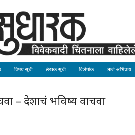
ह
विषय सूची
लेखक सूची
विशेषांक
ताजे अभिप्राय
चवा – देशाचं भविष्‍य वाचवा