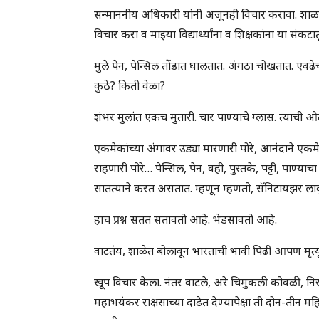
सन्माननीय अधिकारी यांनी अजूनही विचार करावा. शाळा स
विचार करा व माझ्या विद्यार्थ्यांना व शिक्षकांना या संकटात
मुले पेन, पेन्सिल तोंडात घालतात. अंगठा चोखतात. एवढे
कुठे? किती वेळा?
शंभर मुलांत एकच मुतारी. चार पाण्याचे ग्लास. त्याची
एकमेकांच्या अंगावर उड्या मारणारी पोरे, आनंदाने एकम
राहणारी पोरे… पेन्सिल, पेन, वही, पुस्तके, पट्टी, पाण्य
सातत्याने करत असतात. म्हणून म्हणतो, सॅनिटायझर लाव
हाच प्रश्न सतत सतावतो आहे. भेडसावतो आहे.
वाटतंय, शाळेत बोलावून भारताची भावी पिढी आपण मृत्यू
खूप विचार केला. नंतर वाटले, अरे चिमुकली कोवळी, निर
महाभयंकर राक्षसाच्या दाढेत देण्यापेक्षा ती दोन-तीन