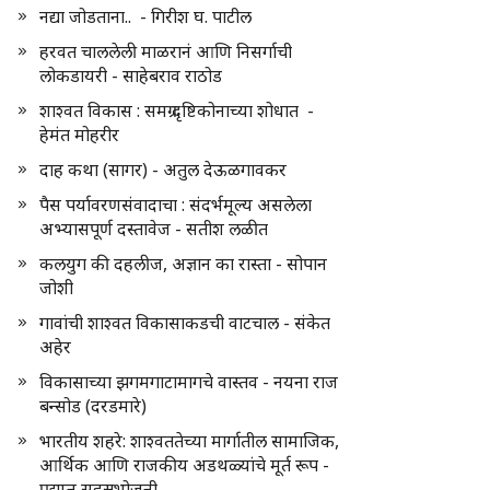
नद्या जोडताना.. - गिरीश घ. पाटील
हरवत चाललेली माळरानं आणि निसर्गाची
लोकडायरी - साहेबराव राठोड
शाश्वत विकास : समग्र दृष्टिकोनाच्या शोधात -
हेमंत मोहरीर
दाह कथा (सागर) - अतुल देऊळगावकर
पैस पर्यावरणसंवादाचा : संदर्भमूल्य असलेला
अभ्यासपूर्ण दस्तावेज - सतीश लळीत
कलयुग की दहलीज, अज्ञान का रास्ता - सोपान
जोशी
गावांची शाश्वत विकासाकडची वाटचाल - संकेत
अहेर
विकासाच्या झगमगाटामागचे वास्तव - नयना राज
बन्सोड (दरडमारे)
भारतीय शहरे: शाश्वततेच्या मार्गातील सामाजिक,
आर्थिक आणि राजकीय अडथळ्यांचे मूर्त रूप -
प्रद्युम्न सहस्रभोजनी