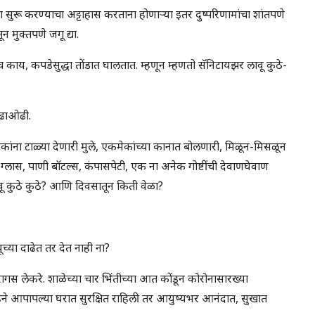
ुरू करण्याचा अट्टाहास करताना होणार्‍या इतर दुष्परिणामांचा शांतपणे
ून मुक्तपणे जगू द्या.
च काय, कपडेसुद्धा तोंडात घालतात. म्हणून म्हणतो सॅनिटायझर लावू कुठे-
 ओढाओढी.
ेकांना टाळ्या देणारी मुले, एकमेकांच्या कानात बोलणारी, मिळून-मिसळून
ाचा ग्लास, पाणी बॉटल्स, कंपासपेटी, एक ना अनेक गोष्टींची देवाणघेवाण
ू कुठे कुठे? आणि दिवसातून किती वेळा?
च्या दाढेत तर देत नाही ना?
ागस लेकरे. शाळेच्या चार भिंतीच्या आत कोंडून कोरोनासारख्या
 महिने आपापल्या घरात सुरक्षित राहिली तर आयुष्यभर आनंदात, सुखात