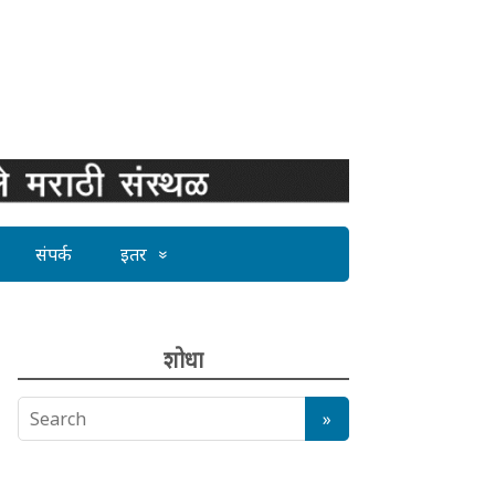
संपर्क
इतर
शोधा