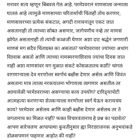
मनावर सत्य म्हणून बिंबवलं गेलं आहे. परमेश्वरानं माणसाला जन्माला
घातलं आहे त्यामुळे माणसाच्या चरितार्थाची चिंताही तोच करणार,
माणसावरच्या प्रत्येक संकटात, अगदी रानावनातून एकटं जात
असतानाही तो त्याच्या सोबत असणार, जागेपणीच नव्हे तर माणसं
झोपेत असतानाही तो त्यांची काळजी घेणार अशा दाट श्रद्धेनं जगणारी
माणसं मग सदैव चिंताग्रस्त का असतात? परमेश्वरावर ज्यांच्या अथांग
विश्वास असतो आणि त्याच्या नामस्मरणाशिवाय ज्यांचा दिवस जात
नाही अशा माणसांवर मग मुळात संकटे कोसळतातच कशी? चांगलं
वागणाऱ्याला देव मरणोत्तर स्वर्गाचं बक्षीस देणार असेल आणि जिवंत
असताना मात्र त्याला नरकयातना भोगायला लागणार असतील तर
अश्यावेळी परमेश्वराच्या असण्याचा काय उपयोग? दारिद्र्यापोटी
आत्महत्या करणाऱ्या शेतकऱ्याला मरणोत्तर स्वर्ग घेऊन करायचंय
काय? परमेश्वर असेलच आणि काही बक्षीस देणार असेलच तर ते
जगतानाच का मिळत नाही? फक्त विचारवंतांनाच हे प्रश्न का पडावेत?
आपण सारेचजण आपापल्या कुवतीनुसार ह्या निराशाजनक अनुभवांकडे
डोळसपणानं पाहणार आहोत की नाही?