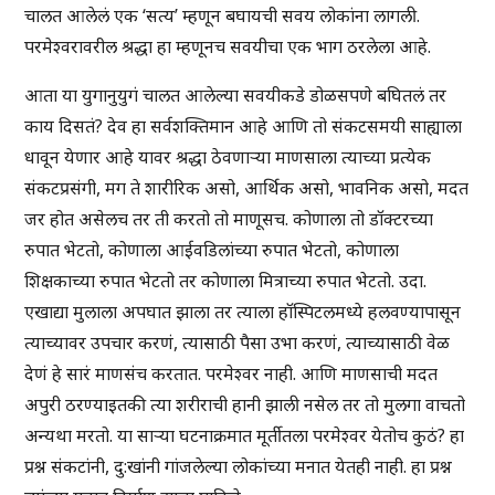
चालत आलेलं एक ‘सत्य’ म्हणून बघायची सवय लोकांना लागली.
परमेश्वरावरील श्रद्धा हा म्हणूनच सवयीचा एक भाग ठरलेला आहे.
आता या युगानुयुगं चालत आलेल्या सवयीकडे डोळसपणे बघितलं तर
काय दिसतं? देव हा सर्वशक्तिमान आहे आणि तो संकटसमयी साह्याला
धावून येणार आहे यावर श्रद्धा ठेवणाऱ्या माणसाला त्याच्या प्रत्येक
संकटप्रसंगी, मग ते शारीरिक असो, आर्थिक असो, भावनिक असो, मदत
जर होत असेलच तर ती करतो तो माणूसच. कोणाला तो डॉक्टरच्या
रुपात भेटतो, कोणाला आईवडिलांच्या रुपात भेटतो, कोणाला
शिक्षकाच्या रुपात भेटतो तर कोणाला मित्राच्या रुपात भेटतो. उदा.
एखाद्या मुलाला अपघात झाला तर त्याला हॉस्पिटलमध्ये हलवण्यापासून
त्याच्यावर उपचार करणं, त्यासाठी पैसा उभा करणं, त्याच्यासाठी वेळ
देणं हे सारं माणसंच करतात. परमेश्वर नाही. आणि माणसाची मदत
अपुरी ठरण्याइतकी त्या शरीराची हानी झाली नसेल तर तो मुलगा वाचतो
अन्यथा मरतो. या साऱ्या घटनाक्रमात मूर्तीतला परमेश्वर येतोच कुठं? हा
प्रश्न संकटांनी, दु:खांनी गांजलेल्या लोकांच्या मनात येतही नाही. हा प्रश्न