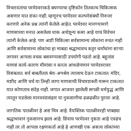
विचारवंतांचा परमेश्वराकडे बघण्याचा दृष्टिकोन तितकाच चिकित्सक
असणार यात शंका नाही. म्हणूनच परमेश्वर कल्पनेसंबंधी निरुत्तर
करणारे अनेक प्रश्न त्यांनी केलेले आहेत. परमेश्वर मानण्यामागे
माणसाच्या मनात असलेला धाक अर्थशून्य कसा आहे याचं विवेचन
त्यांनी केलेलं आहे. पण अशी चिकित्सा सर्वसामान्य लोकांना रुचत नाही
आणि सर्वसामान्य लोकांचा हा भाबडा श्रद्धाभावच कट्टर धर्मांधांना साऱ्या
जगावर आपला वचक बसवण्यासाठी उपयोगी पडतो आहे. बहुतांश
माणसं कार्य-कारण मीमांसा न करता आंधळेपणानं परमेश्वरावर
विसंबतात. सर्व बाबतीतलं श्रेय-अपश्रेय त्यालाच देऊन टाकतात. मंदिर,
मशीद आणि चर्च या तिन्ही जागा माणसाची विचारशक्ती मारून टाकतात
यात कोणताच संदेह नाही. जगात आजवर झालेली सगळी धर्मयुद्धं आणि
त्यातून घडलेला मानववंशसंहार या नुकसानीचा ढळढळीत पुरावा आहे.
जागतिक पातळीवर हे असं चित्र आहे. वैयक्तिक पातळीवरही भाबड्या
श्रद्धाभावानं नुकसानच झालं आहे. शिवाय परमेश्वर नुसता आहे एवढंच
नाही तर तो आपला रक्षणकर्ता आहे हे आणखी एक असत्य लोकांच्या