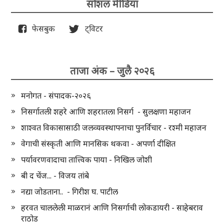
सोशल मीडिया
फेसबुक
ट्विटर
ताजा अंक – जुलै २०२६
मनोगत - संपादक-२०२६
निसर्गातली शहरे आणि शहरातला निसर्ग - सुलक्षणा महाजन
शाश्वत विकासासाठी जलव्यवस्थापनाचा पुनर्विचार - रश्मी महाजन
वेगाची संस्कृती आणि मानसिक थकवा - अपर्णा दीक्षित
पर्यावरणवादाचा तात्त्विक पाया - निखिल जोशी
बी द चेंज... - विजय तांबे
नद्या जोडताना.. - गिरीश घ. पाटील
हरवत चाललेली माळरानं आणि निसर्गाची लोकडायरी - साहेबराव
राठोड