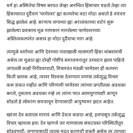
धर्म हा अस्मितेचा विषय बनवत जेव्हा अनन्वित हिंसाचार घडतो तेव्हा त्या
हिंसाचारात दुर्दैवानं ‘परमेश्वर’ ह्या कल्पनेचा वाटा मोठा असतो हे वारंवार
सिद्ध झालेलं आहे. साऱ्याच जगाच्या ह्या अराजकाच्या वाटेनं सुरू
झालेल्या प्रवासाचं मूळ माणसानं मानलेल्या परमेश्वराच्या
अस्तित्वकल्पनेत असावं हा मोठा दुर्दैवाचा भाग आहे.
त्यामुळे धर्माच्या आणि देवाच्या नावाखाली चालणारी हिंसा थांबवायची
असेल तर मुळात ह्या दोन्ही गोष्टींचं समाजमनातून उच्चाटन झालं पाहिजे.
जगातली काही निरीश्वरवादी, विचारवंत मंडळी परमेश्वर ही कल्पना
किती भ्रामक आहे, त्यावर विश्वास ठेवण्यानं माणसं तर्कशुद्ध विचार
करू शकत नाहीत आणि परिणामी परमेश्वर त्यांच्या प्रगतीतला अडथळा
बनतो, नुसताच अडथळा नव्हे तर त्यांना परत अश्मयुगापाशी आणून
सोडतो हे लोकांना समजावून देण्यासाठी आयुष्यभर झटत आहेत.
खरंतर देव कशाला मानावं आणि देवत्व कशात आहे, इथपासून तर्कशुद्ध
विचार व्हायला हवा. देव म्हणजे जर माणसाला संकटग्रस्त परिस्थितीतून
सोडवणारी, जगण्यासाठी त्याला मदत करणारी शक्ती असेल तर त्याच्या