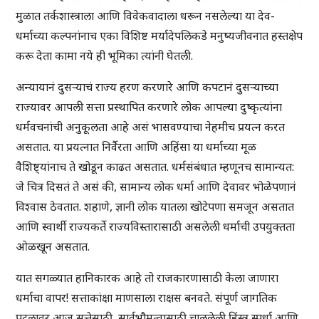
मुळात तर्कशास्त्राला आणि विवेकवादाला धरून नसलेल्या या देव-
धर्माच्या कल्पनांनाच एका विशिष्ट मर्यादेपलिकडे मनुष्यजीवनात हस्तक्षेप
करू देता कामा नये ही भूमिका त्यांनी घेतली.
अन्यायानं दुसऱ्याचं राज्य हरण करणारे आणि कपटानं दुसऱ्याच्या
राज्यावर आपली सत्ता प्रस्थापित करणारे लोक आपल्या दुष्कृत्यांना
धर्मवचनांची अनुकूलता आहे असं भासवण्याचा नेहमीच प्रयत्न करत
असतात. या प्रयत्नात निर्वैरता आणि अहिंसा या धर्माच्या मूळ
वैशिष्ट्यांनाच ते खोडून काढत असतात. धर्मसंबंधात म्हणूनच सामान्यत:
जे चित्र दिसतं ते असं की, सामान्य लोक धर्मा आणि देवावर भोळेपणानं
विश्वास ठेवतात. शहाणे, ज्ञानी लोक यातला खोटेपणा समजून असतात
आणि स्वार्थी राज्यकर्ते राज्यविस्तारासाठी असलेली धर्माची उपयुक्तता
ओळखून असतात.
यात सगळ्यात हानिकारक आहे तो राजकारणासाठी केला जाणारा
धर्माचा वापर! सत्ताकांक्षा माणसाला राक्षस बनवते. संपूर्ण जागतिक
पटलावर आज सत्तेसाठी, सार्वभौमत्वासाठी चाललेली हिंस्त्र स्पर्धा आणि