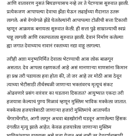
आणि वातावरण नुसतं बिघडण्यासच नव्हे तर ते पेटण्यास सुरुवात झाली.
प्रत्येकजण आपापल्या देवाचा झेंडा घेऊन लढाईच्या मैदानात उतरू
लागले. असे वेगवेगळे झेंडे घेतलेल्यांनी आपापल्या टोळीची सत्ता टिकावी
म्हणून आक्रमक बनायला सुरुवात केली. ही सत्ता पुढे साम्राज्याची स्वप्नं
पाहू लागली आणि रक्तपाताला सुरुवात झाली. देवानं निर्माण कलेल्या
ह्या जगात देवाच्याच नावानं रक्ताच्या नद्या वाहू लागल्या.
तरीही अशा मनुष्यनिर्मित देवाला भेटण्याची आस लोक बाळगून
असतात. देव आपला रक्षणकर्ता आहे असं मानणाऱ्या माणसांना किमान
हा प्रश्न तरी पडायला हवा होता की, तो जर आहे तर मोठी आस ठेवून
त्याच्या भेटीसाठी तीर्थस्थळी जाणाऱ्या भक्तांवरच मृत्यूचं संकट
ओढवणारे प्रसंग वारंवार का घडताना दिसतात? आयुष्यात एकदा तरी
हजयात्रा केल्याचं पुण्य मिळावं म्हणून मुस्लिम भाविक मक्केला जातात.
मक्केला हजयात्रेसाठी जाणाऱ्या हजारो मुस्लिमांचे आतापर्यंत
चेंगराचेंगरीत, आगी लागून अथवा बंडखोरांनी घडवून आणलेल्या हिंसक
दंगलीत मृत्यू झाले आहेत. केवळ हजयात्रेला जाणाऱ्या मुस्लिम
भाविकांच्याच वाट्याला असे मृत्यू येतात असं नाही तर देवदर्शनासाठी