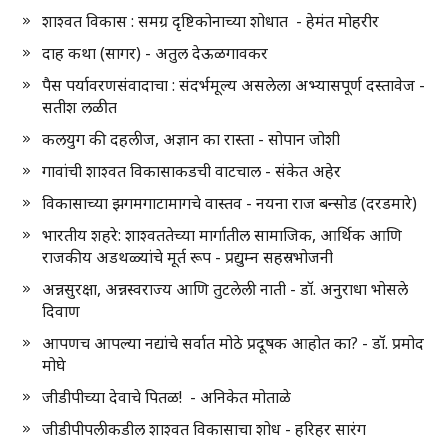
शाश्वत विकास : समग्र दृष्टिकोनाच्या शोधात - हेमंत मोहरीर
दाह कथा (सागर) - अतुल देऊळगावकर
पैस पर्यावरणसंवादाचा : संदर्भमूल्य असलेला अभ्यासपूर्ण दस्तावेज -
सतीश लळीत
कलयुग की दहलीज, अज्ञान का रास्ता - सोपान जोशी
गावांची शाश्वत विकासाकडची वाटचाल - संकेत अहेर
विकासाच्या झगमगाटामागचे वास्तव - नयना राज बन्सोड (दरडमारे)
भारतीय शहरे: शाश्वततेच्या मार्गातील सामाजिक, आर्थिक आणि
राजकीय अडथळ्यांचे मूर्त रूप - प्रद्युम्न सहस्रभोजनी
अन्नसुरक्षा, अन्नस्वराज्य आणि तुटलेली नाती - डॉ. अनुराधा भोसले
दिवाण
आपणच आपल्या नद्यांचे सर्वात मोठे प्रदूषक आहोत का? - डॉ. प्रमोद
मोघे
जीडीपीच्या देवाचे पितळ! - अनिकेत मोताळे
जीडीपीपलीकडील शाश्वत विकासाचा शोध - हरिहर सारंग