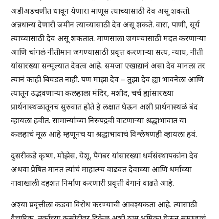
अडीअडचणीत धावून येणारा माणूस त्याच्यासाठी देव असू शकतो.
अन्नधान्य देणारी जमीन त्याच्यासाठी देव असू शकते. वारा, पाणी, सूर्य
त्याच्यासाठी देव असू शकतात. माणसाला जगण्यासाठी मदत करणाऱ्या
आणि चांगलं नीतीमान जगण्यासाठी प्रवृत्त करणाऱ्या सत्य, न्याय, नीती
यांसारख्या सन्मूल्यात देवत्व आहे. समजा एखाद्यानं असा देव मानला तर
त्यानं काही बिघडत नाही. पण माझा देव – तुझा देव ह्या भावनेला आणि
त्यातून उद्भवणाऱ्या कलहाला मंदिर, मशीद, चर्च ह्यांसारख्या
प्रार्थनास्थळातूनच सुरुवात होते हे लक्षात घेऊन अशी प्रार्थनास्थळं बंद
व्हायला हवीत. सामान्यांच्या निरुपद्रवी वाटणाऱ्या श्रद्धाभावात या
कलहाचं मूळ आहे म्हणूनच या श्रद्धाभावाचं विश्लेषणही व्हायला हवं.
दुसरीकडे कृष्ण, मोझेस, येशू, पैगंबर यांसारख्या धर्मसंस्थापकांना देव
अथवा प्रेषित मानत त्यांचं माहात्म्य वाढवत देवाच्या आणि धर्माच्या
नावाखाली दहशत निर्माण करणारी प्रवृत्ती वेगानं वाढते आहे.
अश्या प्रवृत्तीला कडवा विरोध करण्याची आवश्यकता आहे. त्यासाठी
वैचारिक, तर्काच्या कसोटीवर टिकेल अशी ठाम भूमिका घेऊन समाजाचं