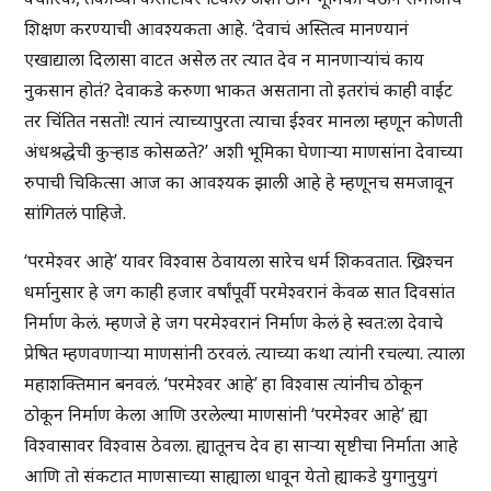
शिक्षण करण्याची आवश्यकता आहे. ‘देवाचं अस्तित्व मानण्यानं
एखाद्याला दिलासा वाटत असेल तर त्यात देव न मानणाऱ्यांचं काय
नुकसान होतं? देवाकडे करुणा भाकत असताना तो इतरांचं काही वाईट
तर चिंतित नसतो! त्यानं त्याच्यापुरता त्याचा ईश्वर मानला म्हणून कोणती
अंधश्रद्धेची कुर्‍हाड कोसळते?’ अशी भूमिका घेणाऱ्या माणसांना देवाच्या
रुपाची चिकित्सा आज का आवश्यक झाली आहे हे म्हणूनच समजावून
सांगितलं पाहिजे.
‘परमेश्वर आहे’ यावर विश्वास ठेवायला सारेच धर्म शिकवतात. ख्रिश्चन
धर्मानुसार हे जग काही हजार वर्षांपूर्वी परमेश्वरानं केवळ सात दिवसांत
निर्माण केलं. म्हणजे हे जग परमेश्वरानं निर्माण केलं हे स्वत:ला देवाचे
प्रेषित म्हणवणाऱ्या माणसांनी ठरवलं. त्याच्या कथा त्यांनी रचल्या. त्याला
महाशक्तिमान बनवलं. ‘परमेश्वर आहे’ हा विश्वास त्यांनीच ठोकून
ठोकून निर्माण केला आणि उरलेल्या माणसांनी ‘परमेश्वर आहे’ ह्या
विश्वासावर विश्वास ठेवला. ह्यातूनच देव हा साऱ्या सृष्टीचा निर्माता आहे
आणि तो संकटात माणसाच्या साह्याला धावून येतो ह्याकडे युगानुयुगं