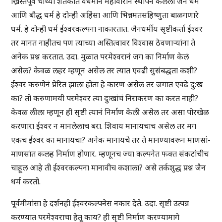
ख्रिस्तपूर्व चौथ्या शतकात वर्धमान महावीरानं स्थापन केलेला जैन धर्म
आणि बौद्ध धर्म हे दोन्ही अहिंसा आणि भिन्नमतसहिष्णुता बाळगणारे
धर्म. हे दोन्ही धर्म ईश्वरकल्पना नाकारतात. जैनधर्मीय सृष्टीकर्ता ईश्वर
तर मानत नाहीतच पण त्याच्या अस्तित्वावर विश्वास ठेवणाऱ्यांना ते
अनेक प्रश्न करतात. उदा. मुळात परमेश्वरानं जग का निर्माण केलं
असेल? केवळ लहर म्हणून असेल तर त्यात एवढी सुसंबद्धता कशी?
ईश्वर करुणेनं प्रेरित झाला होता हे कारण असेल तर जगात एवढे दु:ख
का? तो करुणामयी परमेश्वर त्या दुःखांचं निराकरण का करत नाही?
केवळ लीला म्हणून ही सृष्टी त्यानं निर्माण केली असेल तर असा पोरखेळ
करणारा ईश्वर न मानलेलाच बरा. शिवाय मानायचाच असेल तर मग
एकच ईश्वर का मानायचा? अनेक मानायचे तर ते मानण्यावरून माणसां-
माणसांत कलह निर्माण होणार. म्हणूनच ज्या कल्पनेत फक्त संकटांचीच
चाहूल आहे ती ईश्वरकल्पना मानावीच कशाला? असे तर्कशुद्ध प्रश्न जैन
धर्म करतो.
पूर्वमीमांसा हे दर्शनही ईश्वरकल्पनेस नकार देते. उदा. सृष्टी उत्पन्न
करण्यात परमेश्वराचा हेतू काय? ही सृष्टी निर्माण करण्यामागे