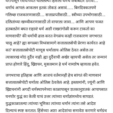
घरापासून रस्त्यापर्यंत चाललेल्या हिंसेला धर्मच जबाबदार ठरावा….
धर्माचं आपलं आकलन इतकं तोकडं असावं……. बिनदिक्कतपणे
गलिच्छ राजकारणासाठी….. सत्ताप्राप्तीसाठी…. स्त्रीच्या उपभोगासाठी….
दलितांच्या खच्चीकरणासाठी तो वापरला जावा…. आणि आपण फक्त
हतबलतेनं बघत राहावं! धर्म अशी राखरांगोळी करून टाकतो का
माणसाची? की धर्माची ढाल करत वेगळंच काही राजकारण जगभरात
चालू आहे? ह्या सगळ्या विध्वंसामागे सत्तालालसेची प्रेरणा कार्यरत आहे
का? सत्तालालसेपोटी माणूस धर्मालाच ओलिस ठेवत असेल तर
त्यासारखं मोठं दुर्दैव नाही. ह्या दुर्दैवाची अखेर व्हायची असेल तर जन्मानं
प्राप्त होणारे हिंदू, ख्रिश्चन, मुसलमान हे धर्म नामशेष व्हायला हवेत.
जगभराचा इतिहास आणि आजचं वर्तमानही हेच सांगतं की माणसानं
सत्तालालसेपोटी धर्माला ओलिस ठेवलेलं आहे. इस्लामांनी, ज्यूंनी आणि
ख्रिश्चनांनी अगदी धर्मस्थापनेच्या काळापासून शतकानुशतकं आपापसात
घनघोर युद्धं का केली याचं उत्तर त्यांच्या धर्माज्ञांमध्येच सापडतं.
युद्धकाळातल्या त्यांच्या भूमिका त्यांच्या धर्मानं त्यांना तसे आदेश
दिल्याचं स्पष्ट करतात. हिंसेच्या अशा आदेशांचा समावेश करणारे धर्मग्रंथ