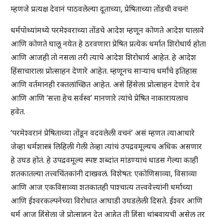
म्हणजे प्रत्यक्ष देवानं पाठवलेल्या दूताच्या, प्रेषिताच्या तोंडची वचनं!
धर्मपोथ्यांमध्ये परमेश्वराच्या तोंडचे आदेश म्हणून कोणते आदेश घालावे
आणि कोणते घालू नयेत हे ठरवणारा प्रेषित प्रत्येक धर्मात शिरोधार्य होता
आणि आजही तो नसला तरी त्याचे आदेश शिरोधार्य आहेत. हे आदेश
हिंसाचाराला प्रोत्साहन देणारे आहेत. म्हणूनच साऱ्याच धर्मांचे इतिहास
आणि वर्तमानही रक्तलांच्छित आहेत. असे हिंसेला प्रोत्साहन देणारे देव
आणि आणि ‘सत्ता हेच सर्वस्व’ मानणारे त्यांचे प्रेषित नाकारायलाच
हवेत.
‘परमेश्वरानं प्रेषिताच्या तोंडून वदवलेली वचनं’ असं म्हणत त्याआधारे
जेव्हा धर्मशास्त्रं लिहिली गेली तेव्हा त्यांचं उपद्रवमूल्यच अधिक असणार
हे उघड होतं. हे उपद्रवमूल्य स्पष्ट शब्दांत मांडण्याचं धाडस गेल्या काही
शतकातल्या तत्त्वचिंतकांनी दाखवलं. विशेषत: एकोणिसाव्या, विसाव्या
आणि आज एकविसाव्या शतकातही पाश्चात्य तत्त्ववेत्त्यांनी धर्माच्या
आणि ईश्वरकल्पनेच्या विरोधात आघाडी उघडलेली दिसते. ईश्वर आणि
धर्म आज हिंसेला जे प्रोत्साहन देत आहेत ती हिंसा थांबवायची असेल तर