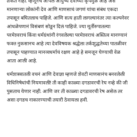
शकत नाही. म्हणूनच आपलं आयुष्य देवाच्या कृपेमुळे आहे असं
मानणाऱ्या लोकांनी देव आणि माणसाचं जगणं यांचा संबंध एकदा
तपासून बघितलाच पाहिजे. आणि सत्य हाती लागल्यानंतर त्या कल्पनेवर
आंधळेपणानं विसंबणं सोडून दिलं पाहिजे. ज्या मूर्तीरुपातल्या
परमेश्वराचं किंवा धर्मग्रंथांनी रंगवलेल्या परमेश्वराचं अस्तित्व मानण्यानं
फक्त नुकसानच आहे त्या देवविषयक श्रद्धेला तर्कशुद्धतेच्या पातळीवर
तपासून पाहण्यात मानव्यधर्माचं रक्षण आहे हे समजून घेण्याची वेळ
आता आली आहे.
धर्मशास्त्रातली वचनं आणि देवाज्ञा म्हणजे शेवटी माणसानंच बनवलेली
विधिनिषेधांची नियमावली! ती काही काळ्या दगडावरची रेघ नव्हे की जी
पुसताच येणार नाही. आणि जर ती काळ्या दगडावरची रेष असेल तर
असा दगडच नाकारण्याची तयारी ठेवायला हवी.