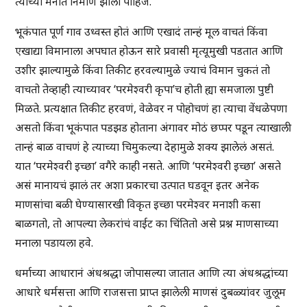
त्यांच्या मनात निर्माण झाला पाहिजे.
भूकंपात पूर्ण गाव उध्वस्त होतं आणि एखादं तान्हं मूल वाचतं किंवा
एखाद्या विमानाला अपघात होऊन सारे प्रवासी मृत्यूमुखी पडतात आणि
उशीर झाल्यामुळे किंवा तिकीट हरवल्यामुळे ज्याचं विमान चुकतं तो
वाचतो तेव्हाही त्याच्यावर ‘परमेश्वरी कृपा’च होती ह्या समजाला पुष्टी
मिळते. प्रत्यक्षात तिकीट हरवणं, वेळेवर न पोहोचणं हा त्याचा वेंधळेपणा
असतो किंवा भूकंपात पडझड होताना अंगावर मोठं छप्पर पडून त्याखाली
तान्हं बाळ वाचणं हे त्याच्या चिमुकल्या देहामुळे शक्य झालेलं असतं.
यात ‘परमेश्वरी इच्छा’ वगैरे काही नसते. आणि ‘परमेश्वरी इच्छा’ असते
असं मानायचं झालं तर अशा प्रकारचा उत्पात घडवून इतर अनेक
माणसांचा बळी घेण्यासारखी विकृत इच्छा परमेश्वर मनाशी कसा
बाळगतो, तो आपल्या लेकरांचं वाईट का चिंतितो असे प्रश्न माणसाच्या
मनाला पडायला हवे.
धर्माच्या आधारानं अंधश्रद्धा जोपासल्या जातात आणि त्या अंधश्रद्धांच्या
आधारे धर्मसत्ता आणि राजसत्ता प्राप्त झालेली माणसं दुबळ्यांवर जुलूम