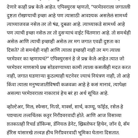
देणारे काही प्रश्न केले आहेत. एपिक्युरस म्हणतो, “परमेश्वराला जगातली
दुष्टता रोखण्याची इच्छा आहे पण त्यासाठी आवश्यक असलेलं सामर्थ्य
त्याच्याजवळ नसेल तर तो षंढ, दुबळा आहे. त्याच्याकडे सामर्थ्य आहे
पण त्याची इच्छा नसेल तर तो दुसऱ्याचं वाईट चिंतणारा आहे. तो समर्थही
असेल आणि त्याची इच्छाही असेल तर मग जगात एवढी दुष्टता का
दिसते? तो समर्थही नाही आणि त्याला इच्छाही नाही तर मग त्याला
परमेश्वर का म्हणायचं?” एपिक्युरसनं हे जे प्रश्न केले आहेत त्यात जो
परमेश्वर माणसाचे प्रश्न सोडवण्याच्या कामी त्याला कसलीही मदत करत
नाही, जगात घडणाऱ्या कुठल्याही घटनेवर ज्याचं नियंत्रण नाही, तो आहे
किंवा त्याला मनुष्यजातीविषयी कळवळा आहे हे कसं मानावं, त्यापेक्षा
असल्या परमेश्वराला नाकारावं हेच बरं हा अर्थ सूचित आहे.
व्होल्टेअर, मिल, स्पेन्सर, नित्शे, मार्क्स, सार्च, काम्यू, फॉईड, रसेल हे
पाश्चात्य तत्त्वचिंतक कट्टर निरीश्वरवादी होते. आणि आज विसाव्या
शतकातही रिचर्ड डॉकिन्स, डॅनियल डेनेट, ख्रिस्तोफर हिचेन, जॉन ग्रे, सॅम
हॅरिस यांसारखे तत्त्वज्ञ हीच निरीश्वरवादी भूमिका घेताना दिसतात.