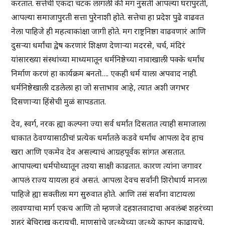
करतात. सत्तेची एकदा चटक लागली की मग नुसती आपल्या घरापुरती,
आपल्या समाजापुरती सत्ता पुरेनाशी होते. सत्तेचा हा प्रदेश पुढे वाढवत
नेला पाहिजे ही महत्वाकांक्षा जागी होते. मग राष्ट्रनिष्ठा वाढवणारं आणि
दुसऱ्या धर्मांचा द्वेष करणारं शिक्षण देणाऱ्या मदरसे, चर्च, मंदिरं
यांसारख्या संस्थांच्या माध्यमातून धर्मनिष्ठेच्या नावाखाली पक्के धर्मांध
निर्माण करणं हा कार्यक्रम बनतो…. एकही धर्म याला अपवाद नाही.
धर्मनिष्ठेखाली दडलेला हा जो सत्ताभाव आहे, त्यात अशी जगभर
दिसणाऱ्या हिंसेची मुळं सापडतात.
देव, स्वर्ग, नरक ह्या कल्पना ज्या सर्व धर्मांत दिसतात त्याही समाजाला
धाकात ठेवण्यासाठीच! प्रत्येक धर्मातले कडवे धर्मांध आपला देव हाच
खरा आणि एकमेव देव असल्याचं आग्रहपूर्वक सांगत असतात.
आपापल्या धर्मपोथ्यातून तश्या साक्षी काढतात. कारण त्यांना जगावर
आपलं राज्य यायला हवं असतं. आपला देवच सर्वांनी शिरोधार्य मानला
पाहिजे ह्या सक्तीला मग सुरुवात होते. आणि तसं सर्वांना वाटायला
लावण्याचा मार्ग एकच आणि तो म्हणजे दहशतवादाचा अवलंब! शहरंच्या
शहरं बेचिराख करायची, माणसांचे जत्थ्येच्या जत्थ्ये कापून काढायचे,