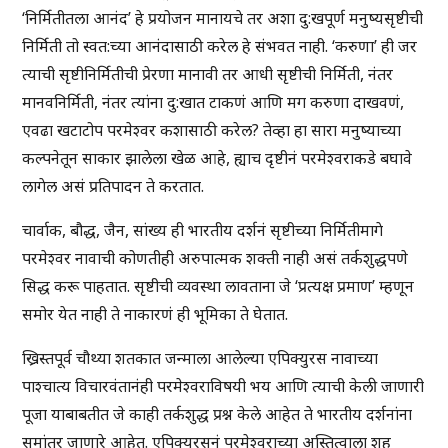
‘निर्मितीतला आनंद’ हे प्रयोजन मानायचे तर अशा दु:खपूर्ण मनुष्यसृष्टीची
निर्मिती तो स्वत:च्या आनंदासाठी करेल हे संभवत नाही. ‘करुणा’ ही जर
त्याची सृष्टीनिर्मितीची प्रेरणा मानावी तर आधी सृष्टीची निर्मिती, नंतर
मानवनिर्मिती, नंतर त्यांना दु:खात टाकणं आणि मग करुणा दाखवणं,
एवढा खटाटोप परमेश्वर कशासाठी करेल? तेव्हा हा सारा मनुष्याच्या
कल्पनेतून साकार झालेला खेळ आहे, ह्याच दृष्टीनं परमेश्वराकडे बघावे
लागेल असं प्रतिपादन ते करतात.
चार्वाक, बौद्ध, जैन, सांख्य ही भारतीय दर्शनं सृष्टीच्या निर्मितीमागे
परमेश्वर नावाची कोणतीही अरुपात्मक शक्ती नाही असं तर्कशुद्धपणे
सिद्ध करू पाहतात. सृष्टीची व्यवस्था लावताना जे ‘प्रत्यक्ष प्रमाण’ म्हणून
समोर येत नाही ते नाकारणं ही भूमिका ते घेतात.
ख्रिस्तपूर्व चौथ्या शतकात जन्माला आलेल्या एपिक्युरस नावाच्या
पाश्चात्य विचारवंतानंही परमेश्वराविषयी भय आणि त्याची केली जाणारी
पूजा याबाबतीत जे काही तर्कशुद्ध प्रश्न केले आहेत ते भारतीय दर्शनांना
समांतर जाणारे आहेत. एपिक्युरसनं परमेश्वराच्या अस्तित्वाला शह