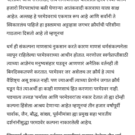
हजारो निरपराधांचा बळी घेणाऱ्या आतंकवादी कारवाया याला साक्ष
आहेत. अल्लाह हे परमेश्वराचं एकमात्र रूप आहे आणि सर्वांनी ते
स्विकारलंच पाहिजे हा इस्लामचा अट्टाहास जगभर क्रौर्याची परिसीमा
गाठताना दिसतो आहे तो म्हणूनच!
धर्म ही संकल्पना माणसाचं नुकसान करते कारण माणसं धर्मसंकल्पनेला
व्यापून राहिलेल्या परमेश्वराच्या आधीन होतात. मरणोत्तर स्वर्गप्राप्तीसाठी
त्याच्या आज्ञेनंच मनुष्यसंहार घडवून आणणारं अनैतिक वर्तनही ती
बिनदिक्कतपणे करतात. परमेश्वर जर असेलच तर क्रौर्य हे त्याचं
वैशिष्ट्य असू शकत नाही. पण ज्याअर्थी त्याच्या प्रेरणेनं जगात क्रौर्य
घडून येतं त्याअर्थी हा काही माणसाचं हित करणारा परमेश्वर नाही.
पाश्चात्य तत्त्वज्ञ ‘धर्माला आणि परमेश्वरा’ला नकार देतात तो ह्या दोन्ही
कल्पना हिंसेला आश्रय देणाऱ्या आहेत म्हणूनच! तीन हजार वर्षांपूर्वी
चार्वाक, जैन, बौद्ध, सांख्य, पूर्वमीमांसा ह्या प्रमुख सहा भारतीय
दर्शनांनीसुद्धा परमश्वेर कल्पना नाकारलेली आहेच.