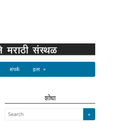
संपर्क
इतर
शोधा