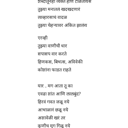
शब्दांतूनही व्यक्त होणं टाळतोयस
तुझ्या मनातलं खदखदणारं
लाव्हारसाचं वादळ
तुझ्या चेहऱ्यावर अंकित झालंय
एरव्ही
तुझ्या वाणीची धार
सपासप वार करते
हिणकस, बिभत्स, अविवेकी
कोशांना फाडत राहते
यार .. मग आता तू का
एवढा शांत आणि लालबुंद?
हिरवं गवत जळू नये
आभाळानं छळू नये
अशावेळी खरं तर
कुणीच मूग गिळू नये