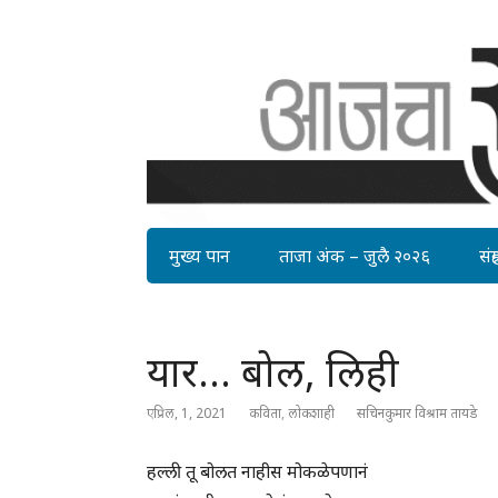
मुख्य पान
ताजा अंक – जुलै २०२६
संग्र
यार… बोल, लिही
एप्रिल, 1, 2021
कविता
,
लोकशाही
सचिनकुमार विश्राम तायडे
हल्ली तू बोलत नाहीस मोकळेपणानं