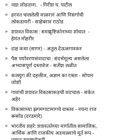
नद्या जोडताना.. - गिरीश घ. पाटील
हरवत चाललेली माळरानं आणि निसर्गाची
लोकडायरी - साहेबराव राठोड
शाश्वत विकास : समग्र दृष्टिकोनाच्या शोधात -
हेमंत मोहरीर
दाह कथा (सागर) - अतुल देऊळगावकर
पैस पर्यावरणसंवादाचा : संदर्भमूल्य असलेला
अभ्यासपूर्ण दस्तावेज - सतीश लळीत
कलयुग की दहलीज, अज्ञान का रास्ता - सोपान
जोशी
गावांची शाश्वत विकासाकडची वाटचाल - संकेत
अहेर
विकासाच्या झगमगाटामागचे वास्तव - नयना राज
बन्सोड (दरडमारे)
भारतीय शहरे: शाश्वततेच्या मार्गातील सामाजिक,
आर्थिक आणि राजकीय अडथळ्यांचे मूर्त रूप -
प्रद्युम्न सहस्रभोजनी