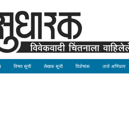
ह
विषय सूची
लेखक सूची
विशेषांक
ताजे अभिप्राय