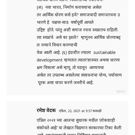
(अ) नवा भारत, निर्माण करावयाचा असेल
तर आर्थिक धोरण कसे हवे? समाजवादी समाजरचना उ
भारणे हे पन्नास-साठ वर्षांपूर्वी आपले
उद्दिष्ट होते. परंतु अशी समाज रचना स्वप्नातच राहिली.
त्या स्वप्नांचे असे का झाले? म्हणूनच आर्थिक धोरणाबद्द
ल नव्याने विचार करण्याची
वेळ आली आहे. (६) इंग्रजीत ज्याला sustainable
development म्हणतात त्याला’शास्वत अथवा धारणा
क्षम विकास’ असे म्हणू. तो घडवून आणायचा
असेल तर उपलब्ध असलेल्या संसाधनांचा योग्य, पर्यावरण
पूरक असा वापर करणे जरुरीचे आहे.
REPLY
रमेश वेदक
एप्रिल, 22, 2021 at 9:57 सकाळी
एप्रिल २०२१ च्या आजचा सुधारक मधील ‘लोकशाही
संकोचते आहे’ या लेखात विद्यमान सरकारवर टिका केली