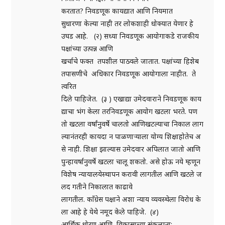
करतात? निवडणूक कायद्यात आणि नियमात
सुधारणा केल्या नाही तर लोकशाही धोक्यात येणार हे
उघड आहे. (२) सध्या निवडणूक आयोगाकडे राजकीय
पक्षांच्या उत्पन्न आणि
खर्चाचे फक्त तपशील पाठवले जातात. पक्षांच्या हिशेब
तपासणीचे अधिकार निवडणूक आयोगाला नाहीत. ते
त्वरित
दिले पाहिजेत. (३ ) एखाद्या उमेदवाराने निवडणूक काय
द्याचा भंग केला तरनिवडणूक आयोग खटला भरते. पण
तो खटला वर्षांनुवर्षे चालतो आणिखटल्याचा निकाल लाग
ल्यानंतरही कायदा न पाळणाऱ्याला योग्य शिक्षाहोतेच अ
से नाही. शिक्षा झाल्यास उमेदवार अपिलात जातो आणि
पुन्हावर्षानुवर्षे खटला चालू शकतो. असे होऊ नये म्हणून
विशेष न्यायालयेस्थापन करावी लागतील आणि खटले ज
लद गतीने निकालात काढावे
लागतील. काँग्रेस पक्षाने अशा न्याय व्यवस्थेला विरोध के
ला आहे हे येथे नमूद केले पाहिजे. (४)
आर्थिक धोरण आणि विकासाच्या संकल्पना: