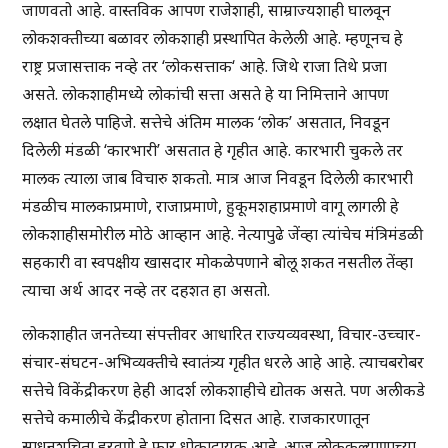
जाणवतो आहे. वास्तविक आपण राजेशाही, साम्राज्यशाही घालवून
लोकशक्तीच्या बळावर लोकशाही प्रस्थापित केलेली आहे. म्हणूनच हे
राष्ट्र प्रजासत्ताक नव्हे तर ‘लोकसत्ताक‘ आहे. जिथे राजा तिथे प्रजा
असते. लोकशाहीमध्ये लोकांची सत्ता असते हे या निमित्ताने आपण
लक्षात घेतले पाहिजे. सत्तेचे अंतिम मालक ‘लोक’ असतात, निवडून
दिलेली मंडळी ‘कारभारी’ असतात हे गृहीत आहे. कारभारी चुकले तर
मालक त्याला जाब विचारु शकतो. मात्र आज निवडून दिलेली कारभारी
मंडळीच मालकाप्रमाणे, राजाप्रमाणे, हुकूमशहाप्रमाणे वागू लागली हे
लोकशाहीसमोरील मोठे आव्हान आहे. नेत्यापुढे जेंव्हा त्यांचेच मंत्रिमंडळी
सहकारी वा स्वपक्षीय खासदार मोकळेपणाने बोलू शकत नसतील तेंव्हा
त्याचा अर्थ आदर नव्हे तर दहशत हा असतो.
लोकशाहीत जनतेच्या संपत्तीवर आधारित राज्यव्यवस्था, विचार-उच्चार-
संचार-संघटन-अभिव्यक्तीचे स्वातंत्र्य गृहीत धरले आहे आहे. त्याचबरोबर
सत्तेचे विकेंद्रीकरण हेही आदर्श लोकशाहीचे द्योतक असते. पण अलीकडे
सत्तेचे कमालीचे केंद्रीकरण होताना दिसत आहे. राजकारणातून
साधनशुचिता हरवणे हे फार धोकादायक आहे. आज लोककल्याणाच्या