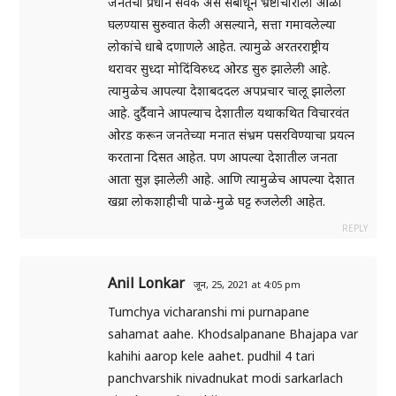
जनतेचा प्रधान सेवक असे संबोधून भ्रष्टाचाराला आळा
घलण्यास सुरुवात केली असल्याने, सत्ता गमावलेल्या
लोकांचे धाबे दणाणले आहेत. त्यामुळे अरतरराष्ट्रीय
थरावर सुध्दा मोदिंविरुध्द ओरड सुरु झालेली आहे.
त्यामुळेच आपल्या देशाबददल अपप्रचार चालू झालेला
आहे. दुर्दैवाने आपल्याच देशातील यथाकथित विचारवंत
ओरड करून जनतेच्या मनात संभ्रम पसरविण्याचा प्रयत्न
करताना दिसत आहेत. पण आपल्या देशातील जनता
आता सुज्ञ झालेली आहे. आणि त्यामुळेच आपल्या देशात
खय्रा लोकशाहीची पाळे-मुळे घट्ट रुजलेली आहेत.
REPLY
Anil Lonkar
जून, 25, 2021 at 4:05 pm
Tumchya vicharanshi mi purnapane
sahamat aahe. Khodsalpanane Bhajapa var
kahihi aarop kele aahet. pudhil 4 tari
panchvarshik nivadnukat modi sarkarlach