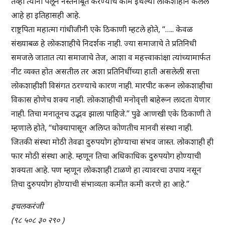
तेंव्हा त्यांना पेलून नेस्तनाबूत करण्याचे काम इथल्या लोकशाहीने केलेले
आहे हा इतिहासही आहे.
राष्ट्रपिता महात्मा गांधीजीनी एके ठिकाणी म्हटले होते, “….. केवळ
संख्याबळ हे लोकशाहीचे निदर्शक नाही. ज्या समाजाचे ते प्रतिनिधी
समजले जातात त्या समाजाचे तेज, आशा व महत्त्वाकांक्षा त्यांच्यामार्फत
नीट व्यक्त होत असतील तर अशा प्रतिनिधींच्या हाती असलेली सत्ता
लोकशाहीशी विसंगत ठरण्याचे कारण नाही. मारपीट करून लोकशाहीचा
विकास होणेच शक्य नाही. लोकशाहीची मनोवृत्ती बाहेरून लादता येणार
नाही. तिचा मनातूनच उद्भव झाला पाहिजे.” पुढे आणखी एके ठिकाणी ते
म्हणाले होते, “धोक्यापासून अलिप्त कोणतीच मानवी संस्था नाही.
जितकी संस्था मोठी तेवढा दुरुपयोग होण्याचा संभव जास्त. लोकशाही ही
फार मोठी संस्था आहे. म्हणून तिचा अधिकाधिक दुरुपयोग होण्याची
शक्यता आहे. पण म्हणून लोकशाही टाळणे हा त्यावरचा उपाय नसून
तिचा दुरुपयोग होण्याची संभाव्यता कमीत कमी करणे हा आहे.”
इचलकरंजी
(
९८ ५०८ ३० २९०
)