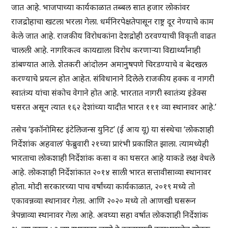
जात आहे. भाजपाच्या कार्यकाळात तब्बल सात हजार लोकांवर
राजद्रोहाचा खटला भरला गेला. धर्मनिरपेक्षतेपासून राष्ट्र दूर नेण्याचे काम
केले जात आहे. राजकीय विरोधकांना देशद्रोही ठरवण्याची विकृती वाढत
चालली आहे. नागरिकत्व कायद्याला विरोध करणाऱ्या विद्यार्थ्यांनाही
डांबण्यात आले. शेतकरी आंदोलन अमानुषपणे चिरडण्याचे व बेदखल
करण्याचे प्रयत्न होत आहेत. संविधानाने दिलेले राजकीय हक्क व नागरी
स्वातंत्र्य यांचा संकोच वेगाने होत आहे. भारतात नागरी स्वातंत्र्य इंडेक्स
घसरत असून त्यात १६२ देशांच्या यादीत भारत १११ व्या स्थानावर आहे.’
तसेच ‘इकॉनोमिस्ट इंटेलिजन्स युनिट’ (ई आय यू) या संस्थेचा ‘लोकशाही
निर्देशांक अहवाल’ फेब्रुवारी २१च्या प्रारंभी प्रकाशित झाला. त्यामध्येही
भारताचा लोकशाही निर्देशांक कसा व का घसरत आहे याकडे लक्ष वेधले
आहे. लोकशाही निर्देशांकात २०१४ साली भारत सत्तावीसाव्या स्थानावर
होता. मोदी सरकारच्या पाच वर्षांच्या कार्यकाळात, २०१९ मध्ये तो
एकावन्नव्या स्थानावर गेला. आणि २०२० मध्ये तो आणखी घसरून
त्रेपन्नाव्या स्थानावर गेला आहे. अवघ्या सहा वर्षात लोकशाही निर्देशांक