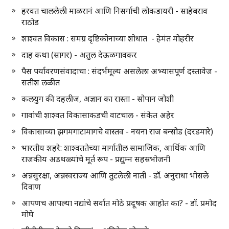
हरवत चाललेली माळरानं आणि निसर्गाची लोकडायरी - साहेबराव
राठोड
शाश्वत विकास : समग्र दृष्टिकोनाच्या शोधात - हेमंत मोहरीर
दाह कथा (सागर) - अतुल देऊळगावकर
पैस पर्यावरणसंवादाचा : संदर्भमूल्य असलेला अभ्यासपूर्ण दस्तावेज -
सतीश लळीत
कलयुग की दहलीज, अज्ञान का रास्ता - सोपान जोशी
गावांची शाश्वत विकासाकडची वाटचाल - संकेत अहेर
विकासाच्या झगमगाटामागचे वास्तव - नयना राज बन्सोड (दरडमारे)
भारतीय शहरे: शाश्वततेच्या मार्गातील सामाजिक, आर्थिक आणि
राजकीय अडथळ्यांचे मूर्त रूप - प्रद्युम्न सहस्रभोजनी
अन्नसुरक्षा, अन्नस्वराज्य आणि तुटलेली नाती - डॉ. अनुराधा भोसले
दिवाण
आपणच आपल्या नद्यांचे सर्वात मोठे प्रदूषक आहोत का? - डॉ. प्रमोद
मोघे