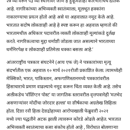
२७ व्या वरून ५३ व्या स्थानावर जाणे हे हुकूमशाही कारभाराचेच द्योतक
आहे. नागरिकांच्या अभिव्यक्ती स्वातंत्र्याला, मूलभूत हक्कांना
नाकारण्याचा प्रयत्न होतो आहे असे या अहवालात नमूद केले आहे.
भारतात सदोष लोकशाही आहे हे स्पष्ट करून हा अहवाल म्हणतो की
भारतामधील अधिकार पदावरील व्यक्ती लोकशाही मूल्यांकडे दुर्लक्ष
करते. नागरिकत्वाचा मुद्दा धर्माशी जोडला जात असल्याने भारताच्या
धर्मनिरपेक्ष व लोकशाही प्रतिमेला धक्का बसला आहे.’
आंतरराष्ट्रीय पत्रकार संघटनेने (आय एफ जे) ने पत्रकारांच्या मृत्यू
संदर्भातील एक अहवाल १० मार्च २०२१रोजी प्रकाशित केला. त्यामध्येही
मेक्सिको, भारत, पाकिस्तान, अफगाणिस्तानमध्ये पत्रकारांवरील
हिंसाचाराचे प्रमाण वाढल्याचे नमूद करून चिंता व्यक्त केली आहे. तसेच
अलीकडेच ‘वॉशिंग्टन पोस्ट’ या जागतिक स्तरावरील वृत्तपत्रानेही ‘मतभेद
असणार्‍यांवर मोदींचा जोरदार हल्ला’ या शीर्षकाचा अग्रलेख लिहिला
होता. दिशा रवी हिला देशद्रोहाच्या आरोपाखाली फेब्रुवारी २०२१
मध्ये ज्या पद्धतीने अटक झाली त्यावरून कोरडे ओढले आहेत. भारतात
अभिव्यक्ती स्वातंत्र्याचा कसा संकोच होतो आहे , विरोधात बोलणाऱ्या