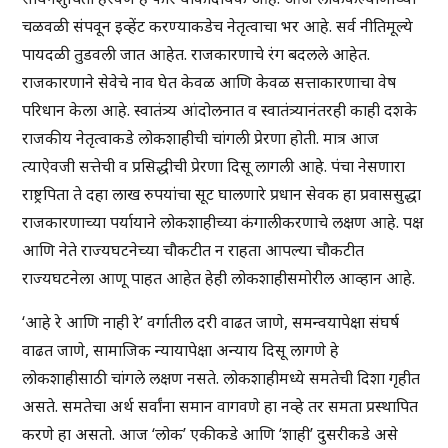
चळवळी संपवून इव्हेंट करण्याकडेच नेतृत्वाचा भर आहे. सर्व नीतिमूल्ये
पायदळी तुडवली जात आहेत. राजकारणाचे रंग बदलले आहेत.
राजकारणाने सेवेचे नाव घेत केवळ आणि केवळ सत्ताकारणाचा वेष
परिधान केला आहे. स्वातंत्र्य आंदोलनात व स्वातंत्र्यानंतरही काही दशके
राजकीय नेतृत्वाकडे लोकशाहीची चांगली प्रेरणा होती. मात्र आज
त्याऐवजी सत्तेची व प्रसिद्धीची प्रेरणा दिसू लागली आहे. पंचा नेसणारा
राष्ट्रपिता ते दहा लाख रुपयांचा सूट घालणारे प्रधान सेवक हा प्रवाससुद्धा
राजकारणाच्या पर्यायाने लोकशाहीच्या कंगालीकरणाचे लक्षण आहे. पक्ष
आणि नेते राज्यघटनेच्या चौकटीत न राहता आपल्या चौकटीत
राज्यघटनेला आणू पाहत आहेत हेही लोकशाहीसमोरील आव्हान आहे.
‘आहे रे आणि नाही रे’ वर्गातील दरी वाढत जाणे, समन्वयापेक्षा संघर्ष
वाढत जाणे, सामाजिक न्यायापेक्षा अन्याय दिसू लागणे हे
लोकशाहीसाठी चांगले लक्षण नसते. लोकशाहीमध्ये समतेची दिशा गृहीत
असते. समतेचा अर्थ सर्वांना समान वागवणे हा नव्हे तर समता प्रस्थापित
करणे हा असतो. आज ‘लोक’ एकीकडे आणि ‘शाही’ दुसरीकडे असे