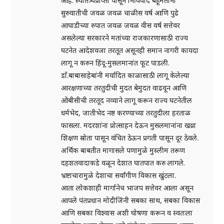
आहे. स्वातंत्र्यप्राप्ती पासून निर्विवाद बहूमतांनी
सुरुवातीची जवळ जवळ चाळीस वर्ष आणि पुढे
आघाडीच्या रुपात जवळ जवळ वीस वर्ष सत्तेवर
असलेल्या सरकारने मतांच्या राजकारणासाठी राज्य
घटनेत आदेशवजा तरतूत असूनही समान नागरी कायदा
लागू न करुन हिंदू-मुसलमानांत फूट पाडली.
डाँ.बाबासाहेबांनी मर्यादित काळासाठी लागू केलेल्या
आरक्षणाच्या तरतुदीची मुदत बेमुदत वाढवून आणि
ओबीसीची तरतूद नव्याने लागू करून राज्य घटनेतील
धर्मभेद, जातीभेद नष्ठ करण्याच्या तरतुदीला हरताळ
फासला. मदरशांना प्रोत्साहन देऊन मुसलमानांना खय्रा
शिक्षण स्रोता पासून वंचित ठेऊन प्रगती पासून दूर ठेवले.
अर्थिक बाबतीत मागासले पणामुळे मुस्लीम तरूण
दहशतवादाकडे वळून देशात घातपात करु लागले.
भ्रष्टाचारामुळे देशाचा सर्वांगीण विकास खुंटला.
आता लोकशाही मार्गानेच भाजप सत्तेवर आला असून
आपले पंतप्रधान मोदीजिंनी सबका साथ, सबका विकास
आणि सबका विश्वास अशी घोषणा करून व स्वतःला