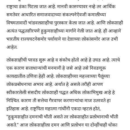
राष्ट्राचा डंका पिटला जात आहे. मानवी कारुण्यावर नव्हे तर आर्थिक
समतेवर आधारित समाजवादाच्या संकल्पनेऐवजी कमालीच्या
विषमतावादी भांडवलशाहीचा पुरस्कार केला जात आहे. आणि लोकशाही
अत्यंत पद्धतशीरपणे हुकुमशाहीच्या मार्गाने नेली जात आहे. ही आव्हाने
भारतीय राज्यघटनेसमोर पर्यायाने या देशाच्या लोकांसमोर आज उभी
आहेत.
लोकशाहीची परवड सुरू आहे व संकोच होतो आहे हे उघड आहे. त्याचे
एक कारण सत्ताधाऱ्यांची मनमानी हे जसे आहे तसे निवडणूक
कायद्यातील उणिवा हेही आहे. लोकशाहीच्या महत्त्वाच्या पैलूंच्या
लोकप्रबोधनाचा अभाव आहे. अर्थात हे असले तरीही आपण
स्वीकारलेली संसदीय लोकशाही पद्धत अधिक लोकाभिमुख आहे हे
निश्चित. कारण ती सत्तेचा गैरवापर करणाऱ्यांचा माज उतरवते हा
इतिहास आहे. राष्ट्रपिता महात्मा गांधींनी एकदा म्हटलं होतं,
“हुकूमशाहीत दमनाची भीती असते तर लोकशाहीत प्रलोभानाची भीती
असते.” आज लोकशाहीला दमन आणि प्रलोभन या दोन्हींचाही धोका