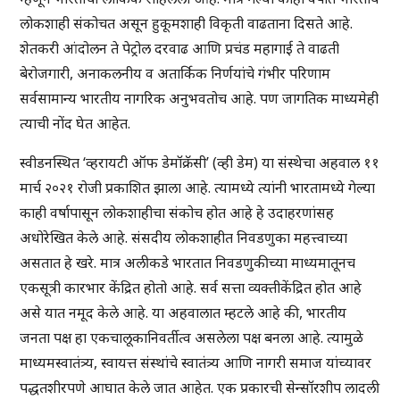
लोकशाही संकोचत असून हुकूमशाही विकृती वाढताना दिसते आहे.
शेतकरी आंदोलन ते पेट्रोल दरवाढ आणि प्रचंड महागाई ते वाढती
बेरोजगारी, अनाकलनीय व अतार्किक निर्णयांचे गंभीर परिणाम
सर्वसामान्य भारतीय नागरिक अनुभवतोच आहे. पण जागतिक माध्यमेही
त्याची नोंद घेत आहेत.
स्वीडनस्थित ‘व्हरायटी ऑफ डेमॉक्रॅसी’ (व्ही डेम) या संस्थेचा अहवाल ११
मार्च २०२१ रोजी प्रकाशित झाला आहे. त्यामध्ये त्यांनी भारतामध्ये गेल्या
काही वर्षापासून लोकशाहीचा संकोच होत आहे हे उदाहरणांसह
अधोरेखित केले आहे. संसदीय लोकशाहीत निवडणुका महत्त्वाच्या
असतात हे खरे. मात्र अलीकडे भारतात निवडणुकीच्या माध्यमातूनच
एकसूत्री कारभार केंद्रित होतो आहे. सर्व सत्ता व्यक्तीकेंद्रित होत आहे
असे यात नमूद केले आहे. या अहवालात म्हटले आहे की, भारतीय
जनता पक्ष हा एकचालूकानिवर्तीत्व असलेला पक्ष बनला आहे. त्यामुळे
माध्यमस्वातंत्र्य, स्वायत्त संस्थांचे स्वातंत्र्य आणि नागरी समाज यांच्यावर
पद्धतशीरपणे आघात केले जात आहेत. एक प्रकारची सेन्सॉरशीप लादली