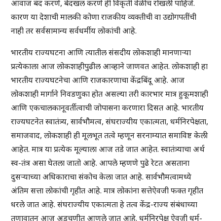
आवाज बंद करणे, बेदखल करणे ही विकृती वेळीच रोखली पाहिजे.
कारण या देशाची मालकी कोणा राजकीय व्यक्तीची वा उद्योगपतींची
नाही तर सर्वसामान्य सर्वधर्मीय लोकांची आहे.
भारतीय राज्यघटना आणि त्यातील संसदीय लोकशाही मानणाऱ्या
प्रत्येकाला आज लोकशाहीपुढील आव्हाने जाणवत आहेत. लोकशाही हा
भारतीय राज्यघटनेचा आणि राजकारणाचा केंद्रबिंदू आहे. आज
लोकशाही मार्गाने निवडणुका होत असल्या तरी कारभार मात्र हुकूमशाही
आणि एकचालकानूवर्तीत्वाची जोपासना करणारा दिसत आहे. भारतीय
राज्यघटनेत स्वातंत्र्य, सार्वभौमत्व, संघराज्यीय एकात्मता, धर्मनिरपेक्षता,
समाजवाद, लोकशाही ही मूलभूत तत्वे म्हणून सरनाम्यात समाविष्ट केली
आहेत. मात्र या प्रत्येक मूल्याला आज तडे जात आहेत. स्वातंत्र्याचा अर्थ
स्व-तंत्र असा घेतला जातो आहे. आपले म्हणणे पुढे रेटत असताना
दुसऱ्याच्या अधिकाराचा संकोच केला जात आहे. सार्वभौमत्वामध्ये
अंतिम सत्ता लोकांची गृहीत आहे. मात्र लोकांना सत्तेऐवजी फक्त गृहीत
धरले जात आहे. संघराज्यीय एकात्मता हे तत्व केंद्र-राज्य संबंधाच्या
तणावातून आज अडचणीत आणले जात आहे. धर्मनिरपेक्ष ऐवजी धर्म-