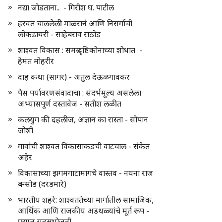
नद्या जोडताना.. - गिरीश घ. पाटील
हरवत चाललेली माळरानं आणि निसर्गाची
लोकडायरी - साहेबराव राठोड
शाश्वत विकास : समग्र दृष्टिकोनाच्या शोधात -
हेमंत मोहरीर
दाह कथा (सागर) - अतुल देऊळगावकर
पैस पर्यावरणसंवादाचा : संदर्भमूल्य असलेला
अभ्यासपूर्ण दस्तावेज - सतीश लळीत
कलयुग की दहलीज, अज्ञान का रास्ता - सोपान
जोशी
गावांची शाश्वत विकासाकडची वाटचाल - संकेत
अहेर
विकासाच्या झगमगाटामागचे वास्तव - नयना राज
बन्सोड (दरडमारे)
भारतीय शहरे: शाश्वततेच्या मार्गातील सामाजिक,
आर्थिक आणि राजकीय अडथळ्यांचे मूर्त रूप -
प्रद्युम्न सहस्रभोजनी