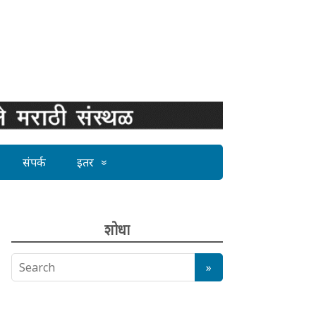
संपर्क
इतर
शोधा