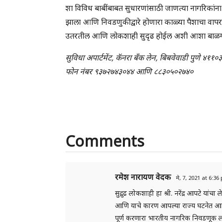
शा विविध बाबींबाबत सुधारणांसाठी जाणत्या नागरिकांना आग
झाला आणि निवडणुकीद्वारे होणारा काळ्या पैशाचा वापर
उतरतील आणि लोकशाही सुदृढ होईल अशी आशा बाळग
सुविधा अपार्टमेंट, कॅनरा बँक लेन, बिबवेवाडी पुणे ४११०
फोन नंबर ९३७२७४३०४४ आणि ८८३०५०२७४०
Comments
रमेश नारायण वेदक
मे, 7, 2021 at 6:3
सुद्रुढ लोकशाही हा श्री. नरेंद्र आपटे
आणि याचे कारण आपल्या राज्य घटनेत आहे
पूर्ण करणारा भारतीय नागरिक निवडणूक 