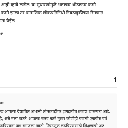
्रही व्हावे लागेल. या सुधारणांमुळे भ्रष्टाचार थोडाफार कमी
 कमी झाला तर प्रामाणिक लोकप्रतिनिधी निवडणुकीच्या रिंगणात
ता येईल.
३७
1
6 pm
 यांचा लेख आपल्या देशातिल अभासी लोकशाहीवर झगझगीत प्रकाश टाकणारा आहे.
, असे मला वाटते. आपल्या राज्य घटने नुसार कोणीही वयाची एकवीस वर्ष
लढविण्यास पात्र समजला जातो. निवडणूक लढविण्यासाठी शिक्षणाची अट