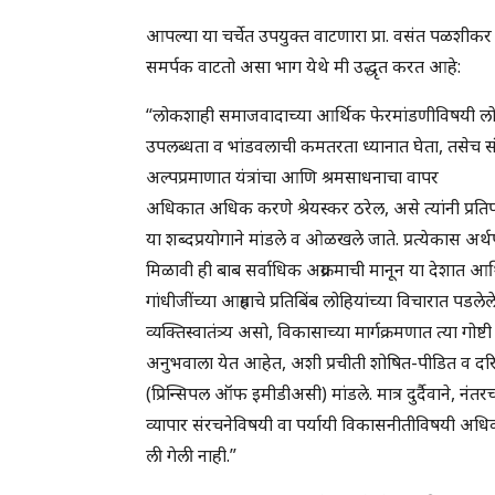
आपल्या या चर्चेत उपयुक्त वाटणारा प्रा. वसंत पळशीक
समर्पक वाटतो असा भाग येथे मी उद्धृत करत आहे:
“लोकशाही समाजवादाच्या आर्थिक फेरमांडणीविषयी लोहिया
उपलब्धता व भांडवलाची कमतरता ध्यानात घेता, तसेच संपत्ती
अल्पप्रमाणात यंत्रांचा आणि श्रमसाधनाचा वापर
अधिकात अधिक करणे श्रेयस्कर ठरेल, असे त्यांनी प्रतिपा
या शब्दप्रयोगाने मांडले व ओळखले जाते. प्रत्येकास अर
मिळावी ही बाब सर्वाधिक अग्रक्रमाची मानून या देशात आ
गांधीजींच्या आग्रहाचे प्रतिबिंब लोहियांच्या विचारात पडले
व्यक्तिस्वातंत्र्य असो, विकासाच्या मार्गक्रमणात त्या 
अनुभवाला येत आहेत, अशी प्रचीती शोषित-पीडित व दरिद्री
(प्रिन्सिपल ऑफ इमीडीअसी) मांडले. मात्र दुर्दैवाने, नंतर
व्यापार संरचनेविषयी वा पर्यायी विकासनीतीविषयी 
ली गेली नाही.”