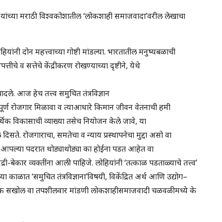
र यांच्या मराठी विश्वकोशातील ‘लोकशाही समाजवादा’वरील लेखाचा
ंनी दोन महत्त्वाच्या गोष्टी मांडल्या. भारतातील मनुष्यबळाची
चे व सत्तेचे केंद्रीकरण रोखण्याच्या दृष्टीने, येथे
दले. आज हेच तत्त्व समुचित तंत्रविज्ञान
्थपूर्ण रोजगार मिळावा व त्याआधारे किमान जीवन वेतनाची हमी
र्थिक विकासाची व्याख्या तसेच नियोजन केले जावे, या
ले दिसते. रोजगाराचा, समतेचा व न्याय प्रस्थापनेचा मुद्दा असो वा
गोष्टी आपल्या पदरात थोड्याथोड्या का होईना पडत आहेत वा
-बेकार व्यक्तींना आली पाहिजे. लोहियांनी ‘तत्काळ पडताळ्याचे तत्त्व’
च्या काळात ‘समुचित तंत्रविज्ञाना’विषयी, विकेंद्रित अर्थ आणि उद्योग–
अधिक सखोल वा तपशीलवार मांडणी लोकशाहीसमाजवादी चळवळीमध्ये के