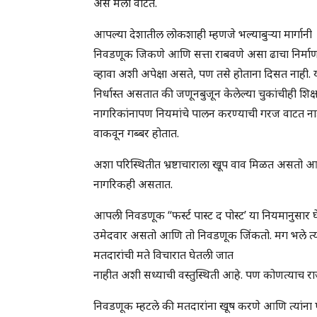
असे मला वाटते.
आपल्या देशातील लोकशाही म्हणजे भल्याबुऱ्या मार्गानी
निवडणूक जिकणे आणि सत्ता राबवणे असा ढाचा निर्मा
व्हावा अशी अपेक्षा असते, पण तसे होताना दिसत नाही
निर्धास्त असतात की जणूनबुजून केलेल्या चुकांचीही शि
नागरिकांनापण नियमांचे पालन करण्याची गरज वाटत ना
वाकवून गब्बर होतात.
अशा परिस्थितीत भ्रष्टाचाराला खूप वाव मिळत असतो आण
नागरिकही असतात.
आपली निवडणूक “फर्स्ट पास्ट द पोस्ट’ या नियमानुसार 
उमेदवार असतो आणि तो निवडणूक जिंकतो. मग भले त्या
मतदारांची मते विचारात घेतली जात
नाहीत अशी सध्याची वस्तुस्थिती आहे. पण कोणत्याच 
निवडणूक म्हटले की मतदारांना खूष करणे आणि त्यांना 