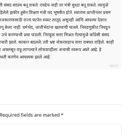
 संसद सदस्य बनू शकते. एवढेच नाही तर मंत्री सुध्दा बनू शकते. त्यामुळे
िलेले झकीर हुसेन शिक्षण मंत्री पद भूषवीत होते. स्वातंत्र्य प्राप्तीनंतर प्रथम
्या राजकारणासाठी राज्य घटनेत स्पस्ट तरतूद असूनही आणि आपल्या देशात
ू केला नाही. धर्मभेद, जातीभेदांना खतपाणी घातले. निवडणुकीत निवडून
भे करण्याची प्रथा पाडली. निरंकूश सत्ता मिळत गेल्यामुळे काँग्रेसी संसद
रष्टाचारी झाले. सरकार बदलले; तरी भ्रष्ट नोकरशहाच सत्ता राबवत राहिले. काही
अवलंबून राहू लागल्याने लोकशाहीला अभासी स्वरूप आले आहे. हे
ुरुस्ती करणेच आवश्यक झाले आहे.
REPLY
Required fields are marked
*