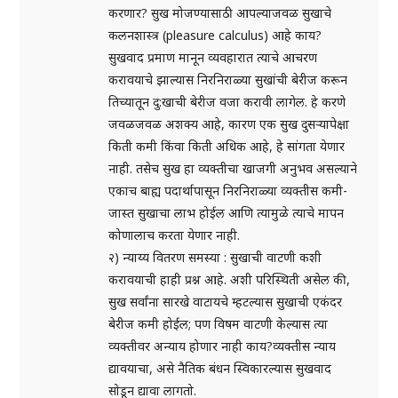
करणार? सुख मोजण्यासाठी आपल्याजवळ सुखाचे
कलनशास्त्र (pleasure calculus) आहे काय?
सुखवाद प्रमाण मानून व्यवहारात त्याचे आचरण
करावयाचे झाल्यास निरनिराळ्या सुखांची बेरीज करून
तिच्यातून दु:खाची बेरीज वजा करावी लागेल. हे करणे
जवळजवळ अशक्य आहे, कारण एक सुख दुसऱ्यापेक्षा
किती कमी किंवा किती अधिक आहे, हे सांगता येणार
नाही. तसेच सुख हा व्यक्तीचा खाजगी अनुभव असल्याने
एकाच बाह्य पदार्थापासून निरनिराळ्या व्यक्तीस कमी-
जास्त सुखाचा लाभ होईल आणि त्यामुळे त्याचे मापन
कोणालाच करता येणार नाही.
२) न्याय्य वितरण समस्या : सुखाची वाटणी कशी
करावयाची हाही प्रश्न आहे. अशी परिस्थिती असेल की,
सुख सर्वांना सारखे वाटायचे म्हटल्यास सुखाची एकंदर
बेरीज कमी होईल; पण विषम वाटणी केल्यास त्या
व्यक्तीवर अन्याय होणार नाही काय?व्यक्तीस न्याय
द्यावयाचा, असे नैतिक बंधन स्विकारल्यास सुखवाद
सोडून द्यावा लागतो.