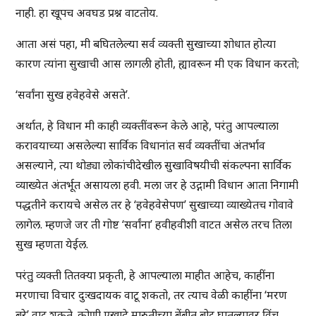
नाही. हा खूपच अवघड प्रश्न वाटतोय.
आता असं पहा, मी बघितलेल्या सर्व व्यक्ती सुखाच्या शोधात होत्या
कारण त्यांना सुखाची आस लागली होती, ह्यावरून मी एक विधान करतो;
‘सर्वांना सुख हवेहवेसे असते’.
अर्थात, हे विधान मी काही व्यक्तींवरून केले आहे, परंतु आपल्याला
करावयाच्या असलेल्या सार्विक विधानांत सर्व व्यक्तींचा अंतर्भाव
असल्याने, त्या थोड्या लोकांचीदेखील सुखाविषयीची संकल्पना सार्विक
व्याख्येत अंतर्भूत असायला हवी. मला जर हे उद्गामी विधान आता निगामी
पद्धतीने करायचे असेल तर हे ‘हवेहवेसेपण’ सुखाच्या व्याख्येतच गोवावे
लागेल. म्हणजे जर ती गोष्ट ‘सर्वांना’ हवीहवीशी वाटत असेल तरच तिला
सुख म्हणता येईल.
परंतु व्यक्ती तितक्या प्रकृती, हे आपल्याला माहीत आहेच, काहींना
मरणाचा विचार दुःखदायक वाटू शकतो, तर त्याच वेळी काहींना ‘मरण
बरे’ वाटू शकते. कोणी एखादे मारुतीच्या बेंबीत बोट घातल्यावर विंचू