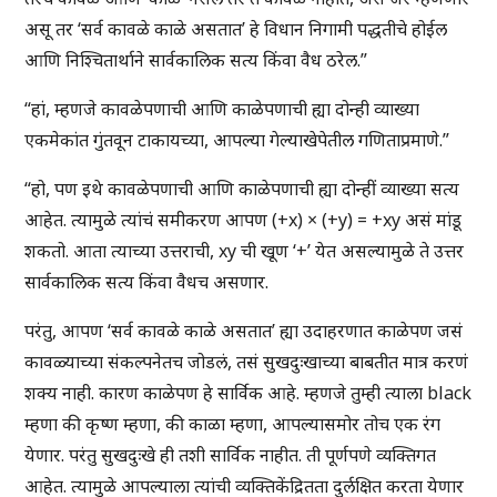
असू तर ‘सर्व कावळे काळे असतात’ हे विधान निगामी पद्धतीचे होईल
आणि निश्चितार्थाने सार्वकालिक सत्य किंवा वैध ठरेल.”
“हां, म्हणजे कावळेपणाची आणि काळेपणाची ह्या दोन्ही व्याख्या
एकमेकांत गुंतवून टाकायच्या, आपल्या गेल्याखेपेतील गणिताप्रमाणे.”
“हो, पण इथे कावळेपणाची आणि काळेपणाची ह्या दोन्हीं व्याख्या सत्य
आहेत. त्यामुळे त्यांचं समीकरण आपण (+x) × (+y) = +xy असं मांडू
शकतो. आता त्याच्या उत्तराची, xy ची खूण ‘+’ येत असल्यामुळे ते उत्तर
सार्वकालिक सत्य किंवा वैधच असणार.
परंतु, आपण ‘सर्व कावळे काळे असतात’ ह्या उदाहरणात काळेपण जसं
कावळ्याच्या संकल्पनेतच जोडलं, तसं सुखदुःखाच्या बाबतीत मात्र करणं
शक्य नाही. कारण काळेपण हे सार्विक आहे. म्हणजे तुम्ही त्याला black
म्हणा की कृष्ण म्हणा, की काळा म्हणा, आपल्यासमोर तोच एक रंग
येणार. परंतु सुखदुःखे ही तशी सार्विक नाहीत. ती पूर्णपणे व्यक्तिगत
आहेत. त्यामुळे आपल्याला त्यांची व्यक्तिकेंद्रितता दुर्लक्षित करता येणार