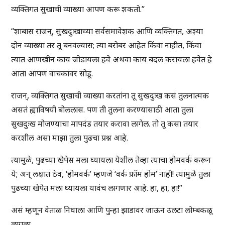
व्यक्तिगत सुखाची व्याख्या आपण करू शकतो.”
“शाबास राजन्, सुखदुःखाच्या सर्वसमावेशक आणि व्यक्तिगत, अश्या
दोन व्याख्या तर तू बनवल्यास; त्या बरोबर आहेत किंवा नाहीत, किंवा
त्यात आणखीन काय जोडायला हवे अथवा काय बदल करायला हवेत हे
आता आपण वाचकांवर सोडू.
राजन्, व्यक्तिगत सुखाची व्याख्या करतांना तू सुखदुःख कसं तुलनात्मक
असतं ह्याविषयी बोललास. पण ती तुलना करण्यासाठी आता तुला
सुखदुःख मोजण्याचा मापदंड तयार करावा लागेल. तो तू कसा तयार
करशील असा माझा तुला पुढचा प्रश्न आहे.
त्यामुळे, पुढच्या खेपेस मला घ्यायला येशील तेव्हा त्याचा होमवर्क करून
ये; अन् लक्षात ठेव, ‘होमवर्क’ म्हणजे ‘वर्क फ्रॉम होम’ नाही! त्यामुळे तुला
पुढच्या खेपेत मला घ्यायला यावंच लागणार आहे. हा, हा, हा!”
असं म्हणून वेताळ निघाला आणि पुन्हा झाडावर जाऊन उलटा लोम्बकळू
लागला.