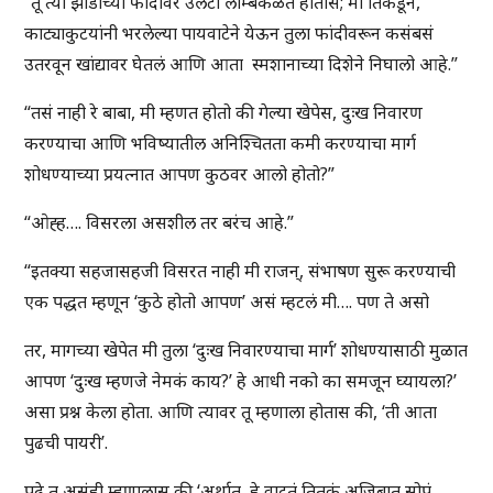
“तू त्या झाडाच्या फांदीवर उलटा लोम्बकळत होतास; मी तिकडून,
काट्याकुटयांनी भरलेल्या पायवाटेने येऊन तुला फांदीवरून कसंबसं
उतरवून खांद्यावर घेतलं आणि आता स्मशानाच्या दिशेने निघालो आहे.”
“तसं नाही रे बाबा, मी म्हणत होतो की गेल्या खेपेस, दुःख निवारण
करण्याचा आणि भविष्यातील अनिश्चितता कमी करण्याचा मार्ग
शोधण्याच्या प्रयत्नात आपण कुठवर आलो होतो?”
“ओह्ह…. विसरला असशील तर बरंच आहे.”
“इतक्या सहजासहजी विसरत नाही मी राजन्, संभाषण सुरू करण्याची
एक पद्धत म्हणून ‘कुठे होतो आपण’ असं म्हटलं मी…. पण ते असो
तर, मागच्या खेपेत मी तुला ‘दुःख निवारण्याचा मार्ग’ शोधण्यासाठी मुळात
आपण ‘दुःख म्हणजे नेमकं काय?’ हे आधी नको का समजून घ्यायला?’
असा प्रश्न केला होता. आणि त्यावर तू म्हणाला होतास की, ‘ती आता
पुढची पायरी’.
पुढे तू असंही म्हणालास की ‘अर्थात, हे वाटतं तितकं अजिबात सोपं