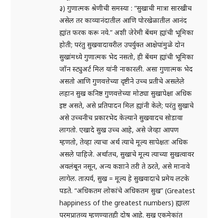
३) गुणात्मक श्रेणीची समस्या : “सुखाची मात्रा सारखीच
असेल तर काव्यानंदातील आणि पोरखेळातील आनंद
ह्यांत फरक करू नये.” अशी जेरेमी बेंथम ह्यांची भूमिका
होती; परंतु सुखवादावरील उपर्युक्त आक्षेपांमुळे दोन
सुखांमध्ये गुणात्मक भेद नसतो, ही बेंथम ह्यांची भूमिका
जॉन स्ट्युअर्ट मिल यांनी नाकारली. असा गुणात्मक भेद
असतो आणि गुणवत्तेच्या दृष्टीने उच्च प्रतीचे असलेले
लहान सुख कनिष्ठ गुणवत्तेच्या मोठ्या सुखापेक्षा अधिक
इष्ट असते, असे प्रतिपादन मिल ह्यांनी केले; परंतु सुखाचे
असे उच्चनीच प्रकारभेद केल्याने सुखवादच सोडावा
लागतो. एखादे सुख उच्च आहे, असे जेव्हा आपण
म्हणतो, तेव्हा त्याचा अर्थ त्याचे मूल्य सापेक्षतः अधिक
असले पाहिजे. अर्थातच, सुखाचे मूल्य त्याच्या सुखत्वावर
अवलंबून नसून, अन्य कशाने तरी ते ठरते, असे मानावे
लागेल. तात्पर्य, सुख = मूल्य हे सुखवादाचे प्रमेय लटके
पडते. “अधिकतम लोकांचे अधिकतम सुख” (Greatest
happiness of the greatest numbers) ह्याला
परमप्रातव्य म्हणण्यातही दोष आहे. सुख एकमेकांत