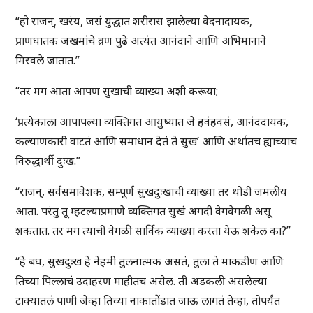
“हो राजन्, खरंय, जसं युद्धात शरीरास झालेल्या वेदनादायक,
प्राणघातक जखमांचे व्रण पुढे अत्यंत आनंदाने आणि अभिमानाने
मिरवले जातात.”
“तर मग आता आपण सुखाची व्याख्या अशी करूया;
‘प्रत्येकाला आपापल्या व्यक्तिगत आयुष्यात जे हवंहवंसं, आनंददायक,
कल्याणकारी वाटतं आणि समाधान देतं ते सुख’ आणि अर्थातच ह्याच्याच
विरुद्धार्थी दुःख.”
“राजन्, सर्वसमावेशक, सम्पूर्ण सुखदुःखाची व्याख्या तर थोडी जमलीय
आता. परंतु तू म्हटल्याप्रमाणे व्यक्तिगत सुखं अगदी वेगवेगळी असू
शकतात. तर मग त्यांची वेगळी सार्विक व्याख्या करता येऊ शकेल का?”
“हे बघ, सुखदुःख हे नेहमी तुलनात्मक असतं, तुला ते माकडीण आणि
तिच्या पिल्लाचं उदाहरण माहीतच असेल. ती अडकली असलेल्या
टाक्यातलं पाणी जेव्हा तिच्या नाकातोंडात जाऊ लागतं तेव्हा, तोपर्यंत