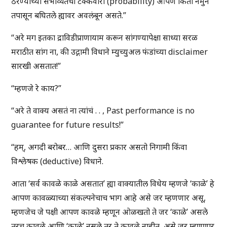
ठरण्याच्या संभाव्यतेची टक्केवारी (probability) आपण किती नमुने
तपासून बघितले ह्यावर अवलंबून असते.”
“अरे मग इतका द्राविडीप्राणायाम करून सांगण्यापेक्षा साध्या सरळ
मराठीत सांग ना, की उद्गामी विधाने म्युच्युअल फंडांच्या disclaimer
सारखी असतात!”
“म्हणजे रे काय?”
“अरे ते वाक्य असतं ना त्यांचं . . , Past performance is no
guarantee for future results!”
“हम्, अगदी बरोबर… आणि दुसरा प्रकार असतो निगामी किंवा
विश्लेषक (deductive) विधाने.
आता ‘सर्व कावळे काळे असतात’ ह्या वाक्यातील विधेय म्हणजे ‘काळे’ हे
आपण कावळ्याच्या संकल्पनेचाच भाग आहे असे जर म्हणणार असू,
म्हणजेच जे पक्षी आपण कावळे म्हणून ओळखतो ते जर ‘काळे’ असले
तरच कावळे आणि ‘काळे’ नसले तर ते कावळे नाहीत, असे जर म्हणणार