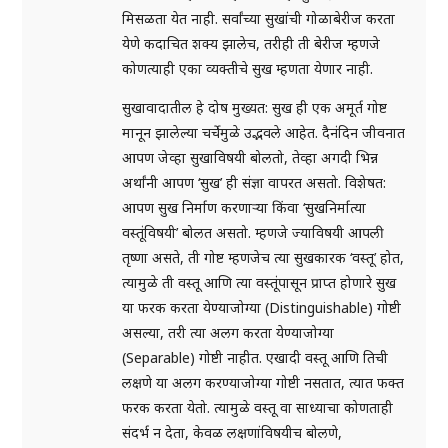
मिसळता येत नाही. सर्वांच्या सुखांची गोळाबेरीज करता
येणे कदाचित शक्य झालेच, तरीही ती बेरीज म्हणजे
कोणत्याही एका व्यक्तीचे सुख म्हणता येणार नाही.
सुखावादातील हे दोष मुख्यत: सुख ही एक अमूर्त गोष्ट
मानून झालेल्या चर्चेमुळे उद्भवले आहेत. दैनंदिन जीवनात
आपण जेव्हा सुखाविषयी बोलतो, तेव्हा अगदी भिन्न
अर्थांनी आपण ‘सुख’ ही संज्ञा वापरत असतो. विशेषत:
आपण सुख निर्माण करणाऱ्या किंवा ‘सुखनिर्मात्या
वस्तूंविषयी’ बोलत असतो. म्हणजे ज्याविषयी आपली
तृष्णा असते, ती गोष्ट म्हणजेच त्या सुखकारक ‘वस्तू’ होत,
त्यामुळे ती वस्तू आणि त्या वस्तूंपासून प्राप्त होणारे सुख
या फरक करता येण्याजोग्या (Distinguishable) गोष्टी
असल्या, तरी त्या अलग करता येण्याजोग्या
(Separable) गोष्टी नाहीत. एखादी वस्तू आणि तिची
लक्षणे या अलग करण्याजोग्या गोष्टी नसतात, त्यात फक्त
फरक करता येतो. त्यामुळे वस्तू वा साध्याचा कोणताही
संदर्भ न देता, केवळ लक्षणांविषयीच बोलणे,