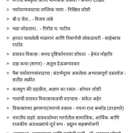
वेगाची संस्कृती आणि मानसिक थकवा - अपर्णा दीक्षित
पर्यावरणवादाचा तात्त्विक पाया - निखिल जोशी
बी द चेंज... - विजय तांबे
नद्या जोडताना.. - गिरीश घ. पाटील
हरवत चाललेली माळरानं आणि निसर्गाची लोकडायरी - साहेबराव
राठोड
शाश्वत विकास : समग्र दृष्टिकोनाच्या शोधात - हेमंत मोहरीर
दाह कथा (सागर) - अतुल देऊळगावकर
पैस पर्यावरणसंवादाचा : संदर्भमूल्य असलेला अभ्यासपूर्ण दस्तावेज -
सतीश लळीत
कलयुग की दहलीज, अज्ञान का रास्ता - सोपान जोशी
गावांची शाश्वत विकासाकडची वाटचाल - संकेत अहेर
विकासाच्या झगमगाटामागचे वास्तव - नयना राज बन्सोड (दरडमारे)
भारतीय शहरे: शाश्वततेच्या मार्गातील सामाजिक, आर्थिक आणि
राजकीय अडथळ्यांचे मूर्त रूप - प्रद्युम्न सहस्रभोजनी