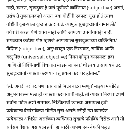
नाही, कारण, सुखदुःख हे जसं पूर्णपणे व्यक्तिगत (subjective) असतं,
तसंच ते तुलनात्मकही असतं; ज्या गोष्टींनी एकाला सुख होतं त्याच
गोष्टींनी दुसऱ्याला दुःखं होऊ शकतं. त्यामुळे सुखदुःखाची नामावली/
वर्गवारी करता येणे शक्य नाही आणि आपल्या उपयोगाचेही नाही.
सगळ्यात कठीण गोष्ट म्हणजे आपल्याला सुखदुःखाच्या व्यक्तिनिष्ठ/
विशिष्ट (subjective), अनुभवातून एक निरपवाद, सार्विक आणि
वस्तुनिष्ठ (universal, objective) नियम शोधून काढायला हवा
आणि तो निश्चितार्थी विधानात मांडायला हवा.’ थोडक्यात सांगायचं तर,
सुखदुःखाची व्याख्या करण्याचा तू प्रयत्न करणार होतास.”
“हो, अगदी बरोबर. पण कसं आहे ‘मला वाटतं म्हणून’ माझ्या मर्यादित
अनुभवावरून मला ही व्याख्या करावयाची नाही. ती व्याख्या निरपवादपणे
सर्वांना पटेल अशी समर्पक, निश्चितार्थी व्याख्या असायला हवी.
प्रत्येकाला वेगवेगवेळ्या गोष्टीत सुख असले तरीही त्या व्याख्येत
प्रत्येकाला अभिप्रेत असलेल्या व्यक्तिगत सुखाचे प्रतिबिंब दिसेल अशी ती
सर्वसमावेशक असायला हवी. ह्यासाठी आपण एक वेगळी पद्धत