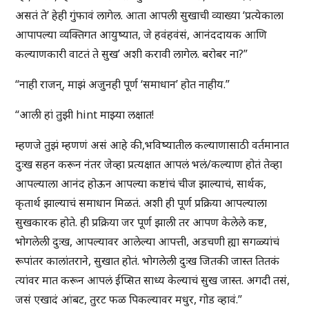
असतं ते’ हेही गुंफावं लागेल. आता आपली सुखाची व्याख्या ‘प्रत्येकाला
आपापल्या व्यक्तिगत आयुष्यात, जे हवंहवंसं, आनंददायक आणि
कल्याणकारी वाटतं ते सुख’ अशी करावी लागेल. बरोबर ना?”
“नाही राजन्, माझं अजुनही पूर्ण ‘समाधान’ होत नाहीय.”
“आली हां तुझी hint माझ्या लक्षात!
म्हणजे तुझं म्हणणं असं आहे की,भविष्यातील कल्याणासाठी वर्तमानात
दुःख सहन करून नंतर जेव्हा प्रत्यक्षात आपलं भलं/कल्याण होतं तेव्हा
आपल्याला आनंद होऊन आपल्या कष्टांचं चीज झाल्याचं, सार्थक,
कृतार्थ झाल्याचं समाधान मिळतं. अशी ही पूर्ण प्रक्रिया आपल्याला
सुखकारक होते. ही प्रक्रिया जर पूर्ण झाली तर आपण केलेले कष्ट,
भोगलेली दुःख, आपल्यावर आलेल्या आपत्ती, अडचणी ह्या सगळ्यांचं
रूपांतर कालांतराने, सुखात होतं. भोगलेली दुःख जितकी जास्त तितकं
त्यांवर मात करून आपलं ईप्सित साध्य केल्याचं सुख जास्त. अगदी तसं,
जसं एखादं आंबट, तुरट फळ पिकल्यावर मधुर, गोड व्हावं.”