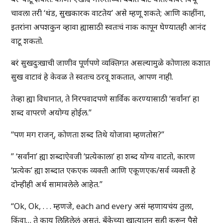
चावला तरी ‘थंड, सुखकारक वाटतेय’ असे म्हणू शकते; आणि काहींना,
इतरांना अपशकुन व्हावा ह्यासाठी स्वतःचं नाक कापून घेण्यातही आनंद
वाटू शकतो.
बरं सुखदुःखाची जाणीव पूर्णपणे व्यक्तिगत असल्यामुळे कोणाला कशात
सुख वाटावं हे केवळ ते स्वतःच ठरवू शकतात, आपण नाही.
तेव्हा ह्या विधानात, ते निरपवादपणे सार्विक करण्यासाठी ‘सर्वांना’ हा
शब्द वापरणे अयोग्य होईल.”
“पण मग राजन्, कोणता शब्द तिथे योजावा म्हणतोस?”
” ‘सर्वांना’ ह्या शब्दाऐवजी ‘प्रत्येकाला’ हा शब्द योग्य वाटतो, कारण
‘प्रत्येक’ ह्या शब्दात एकएक व्यक्ती आणि एकूणएक/सर्व व्यक्ती हे
दोन्हीही अर्थ सामावलेले आहेत.”
“Ok, Ok, . . . म्हणजे, each and every असं म्हणायचंय तुला,
किंवा… ते काय लिहिलेलं असतं, बँकेच्या खात्यातून सही करून पैसे