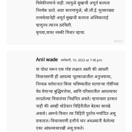
विवेकीपणाचे नाही. त्यामुळे सुखाची अमूर्त कल्पना
निरर्थक ठरते. अशा कारणांमुळे, श्री.जी.ई. मूरसारख्या
तत्त्ववेत्यानेही अमूर्त सुखाची कल्पना अस्विकारार्ह
म्हणूनच त्याज्य ठरविली.
कृपया,यावर नक्की विचार व्हावा.
REPLY
Anil wade
जानेवारी, 10, 2022 at 7:45 pm
या पोस्ट वरून एक गोष्ट लक्षात आली की आपली
विचारसरणी ही आपल्या भूतकाळातील अनुभवावर,
निव्वळ वर्तमानात किंवा भविष्यातील घटणाऱ्या गोष्टींच्या
वेध घेणाऱ्या बुद्धिमत्तेवर, आणि परिसरातील आपल्यावर
लादलेल्या विचारांवर निर्धारित असते। म्हणायला हरकत
नाही की आम्ही थोडेफार विहिरीतील बेडका सारखे
असतो। आमचे विचार त्या विहिरी पुरतेच मर्यादित असू
शकतात। विचारसरणी हत्तीचे चार अंधळ्यानी केलेल्या
एका आंधल्यासारखी असू शकते।