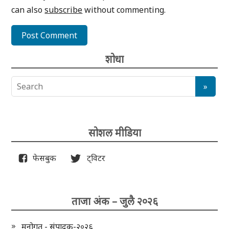
can also
subscribe
without commenting.
शोधा
सोशल मीडिया
फेसबुक
ट्विटर
ताजा अंक – जुलै २०२६
मनोगत - संपादक-२०२६