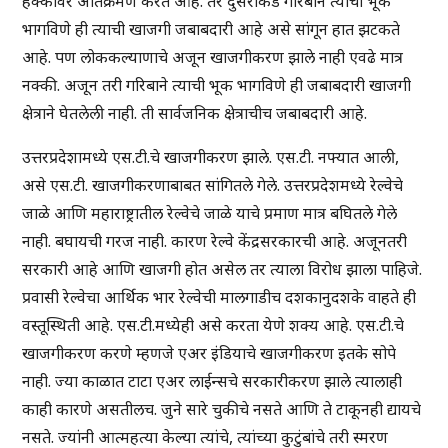
हक्कावर अतिक्रमण करते आहे. तर दुसरीकडे गरिबाने त्याची भूक
भागविणे ही त्याची खाजगी जबाबदारी आहे असे सांगून हात झटकते
आहे. पण लोककल्याणाचे अजून खाजगीकरण झाले नाही एवढे मात्र
नक्की. अजून तरी गरिबाने त्याची भूक भागविणे ही जबाबदारी खाजगी
क्षेत्राने घेतलेली नाही. ती सार्वजनिक क्षेत्राचीच जबाबदारी आहे.
उत्तरप्रदेशामध्ये एस.टी.चे खाजगीकरण झाले. एस.टी. नफ्यात आली,
असे एस.टी. खाजगीकरणाबाबत सांगितले गेले. उत्तरप्रदेशमध्ये रेल्वेचे
जाळे आणि महाराष्ट्रातील रेल्वेचे जाळे याचे प्रमाण मात्र बघितले गेले
नाही. बघायची गरज नाही. कारण रेल्वे केंद्रसरकारची आहे. अजूनतरी
सरकारी आहे आणि खाजगी होत असेल तर त्याला विरोध झाला पाहिजे.
प्रवासी रेल्वेचा आर्थिक भार रेल्वेची मालगाडीच दशकानुदशके वाहते ही
वस्तूस्थिती आहे. एस.टी.मध्येही असे करता येणे शक्य आहे. एस.टी.चे
खाजगीकरण करणे म्हणजे एअर इंडियाचे खाजगीकरण इतके सोपे
नाही. ज्या काळात टाटा एअर लाईन्सचे सरकारीकरण झाले त्यालाही
काही कारणे असतीलच. जुने सारे चुकीचे नसते आणि ते टाकूनही द्यायचे
नसते. ज्यांनी आत्महत्या केल्या त्यांचे, त्यांच्या कुटुंबांचे तरी स्मरण