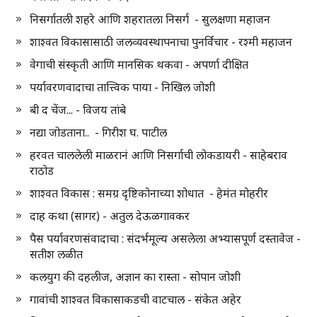
निसर्गातली शहरे आणि शहरातला निसर्ग - सुलक्षणा महाजन
शाश्वत विकासासाठी जलव्यवस्थापनाचा पुनर्विचार - रश्मी महाजन
वेगाची संस्कृती आणि मानसिक थकवा - अपर्णा दीक्षित
पर्यावरणवादाचा तात्त्विक पाया - निखिल जोशी
बी द चेंज... - विजय तांबे
नद्या जोडताना.. - गिरीश घ. पाटील
हरवत चाललेली माळरानं आणि निसर्गाची लोकडायरी - साहेबराव
राठोड
शाश्वत विकास : समग्र दृष्टिकोनाच्या शोधात - हेमंत मोहरीर
दाह कथा (सागर) - अतुल देऊळगावकर
पैस पर्यावरणसंवादाचा : संदर्भमूल्य असलेला अभ्यासपूर्ण दस्तावेज -
सतीश लळीत
कलयुग की दहलीज, अज्ञान का रास्ता - सोपान जोशी
गावांची शाश्वत विकासाकडची वाटचाल - संकेत अहेर