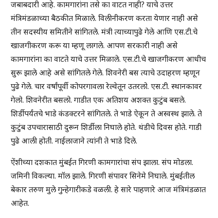
जबाबदारी आहे. कामगारांना तसे का वाटत नाही? याचे उत्तर
मंत्रिमंडळाच्या बैठकीत मिळाले. विलीनीकरण करता येणार नाही असे
तीन सदस्यीय समितीने सांगितले. मंत्री त्याच्यापुढे गेले आणि एस.टी.चे
खाजगीकरण करू या म्हणू लागले. आपण सरकारी नाही असे
कामगारांना का वाटते याचे उत्तर मिळाले. एस.टी.चे खाजगीकरण आधीच
सुरू झाले आहे असे सांगितले गेले. शिवनेरी बस त्याचे उदाहरण म्हणून
पुढे गेले. चार वर्षांपूर्वी कोपरगावला रेल्वेतून उतरलो. एस.टी. स्थानकावर
गेलो. शिवनेरीत बसलो. गाडीत एक अतिशय अशक्त कुटुंब बसले.
शिर्डीपर्यंतचे भाडे कंडक्टरने सांगितले. ते भाडे ऐकून ते अस्वस्थ झाले. ते
कुटुंब उपचारासाठी दुरून शिर्डीला निघाले होते. थंडीचे दिवस होते. गाडी
पुढे आली होती. नाईलाजाने त्यांनी ते भाडे दिले.
ऐंशीच्या दशकात मुंबईत गिरणी कामगारांचा संप झाला. संप मोडला.
जमिनी विकल्या. मॉल झाले. गिरणी संपावर सिनेमे निघाले. मुंबईतील
बेकार तरुण मुले गुन्हेगारीकडे वळली. हे सारे पाहणारे आज मंत्रिमंडळात
आहेत.