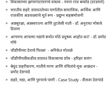
विकासाच्या झगमगाटामागचे वास्तव - नयना राज बन्सोड (दरडमारे)
भारतीय शहरे: शाश्वततेच्या मार्गातील सामाजिक, आर्थिक आणि
राजकीय अडथळ्यांचे मूर्त रूप - प्रद्युम्न सहस्रभोजनी
अन्नसुरक्षा, अन्नस्वराज्य आणि तुटलेली नाती - डॉ. अनुराधा भोसले
दिवाण
आपणच आपल्या नद्यांचे सर्वात मोठे प्रदूषक आहोत का? - डॉ. प्रमोद
मोघे
जीडीपीच्या देवाचे पितळ! - अनिकेत मोताळे
जीडीपीपलीकडील शाश्वत विकासाचा शोध - हरिहर सारंग
बेधुंद शहरीकरण, मातीचे मरण आणि वंचितांचे मूक आक्रंदन -
प्रमोद देशपांडे
शहरे, नद्या, आणि पुण्याचे पाणी - Case Study - शैलजा देशपांडे