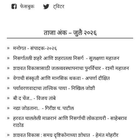
फेसबुक
ट्विटर
ताजा अंक – जुलै २०२६
मनोगत - संपादक-२०२६
निसर्गातली शहरे आणि शहरातला निसर्ग - सुलक्षणा महाजन
शाश्वत विकासासाठी जलव्यवस्थापनाचा पुनर्विचार - रश्मी महाजन
वेगाची संस्कृती आणि मानसिक थकवा - अपर्णा दीक्षित
पर्यावरणवादाचा तात्त्विक पाया - निखिल जोशी
बी द चेंज... - विजय तांबे
नद्या जोडताना.. - गिरीश घ. पाटील
हरवत चाललेली माळरानं आणि निसर्गाची लोकडायरी - साहेबराव
राठोड
शाश्वत विकास : समग्र दृष्टिकोनाच्या शोधात - हेमंत मोहरीर