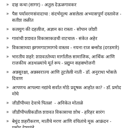
दाह कथा (सागर) - अतुल देऊळगावकर
पैस पर्यावरणसंवादाचा : संदर्भमूल्य असलेला अभ्यासपूर्ण दस्तावेज -
सतीश लळीत
कलयुग की दहलीज, अज्ञान का रास्ता - सोपान जोशी
गावांची शाश्वत विकासाकडची वाटचाल - संकेत अहेर
विकासाच्या झगमगाटामागचे वास्तव - नयना राज बन्सोड (दरडमारे)
भारतीय शहरे: शाश्वततेच्या मार्गातील सामाजिक, आर्थिक आणि
राजकीय अडथळ्यांचे मूर्त रूप - प्रद्युम्न सहस्रभोजनी
अन्नसुरक्षा, अन्नस्वराज्य आणि तुटलेली नाती - डॉ. अनुराधा भोसले
दिवाण
आपणच आपल्या नद्यांचे सर्वात मोठे प्रदूषक आहोत का? - डॉ. प्रमोद
मोघे
जीडीपीच्या देवाचे पितळ! - अनिकेत मोताळे
जीडीपीपलीकडील शाश्वत विकासाचा शोध - हरिहर सारंग
बेधुंद शहरीकरण, मातीचे मरण आणि वंचितांचे मूक आक्रंदन -
प्रमोद देशपांडे