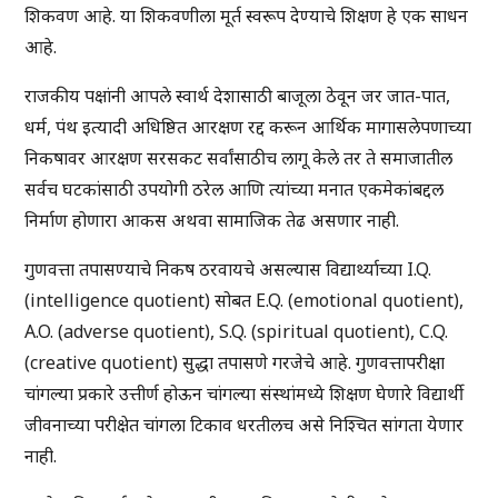
शिकवण आहे. या शिकवणीला मूर्त स्वरूप देण्याचे शिक्षण हे एक साधन
आहे.
राजकीय पक्षांनी आपले स्वार्थ देशासाठी बाजूला ठेवून जर जात-पात,
धर्म, पंथ इत्यादी अधिष्ठित आरक्षण रद्द करून आर्थिक मागासलेपणाच्या
निकषावर आरक्षण सरसकट सर्वांसाठीच लागू केले तर ते समाजातील
सर्वच घटकांसाठी उपयोगी ठरेल आणि त्यांच्या मनात एकमेकांबद्दल
निर्माण होणारा आकस अथवा सामाजिक तेढ असणार नाही.
गुणवत्ता तपासण्याचे निकष ठरवायचे असल्यास विद्यार्थ्याच्या I.Q.
(intelligence quotient) सोबत E.Q. (emotional quotient),
A.O. (adverse quotient), S.Q. (spiritual quotient), C.Q.
(creative quotient) सुद्धा तपासणे गरजेचे आहे. गुणवत्तापरीक्षा
चांगल्या प्रकारे उत्तीर्ण होऊन चांगल्या संस्थांमध्ये शिक्षण घेणारे विद्यार्थी
जीवनाच्या परीक्षेत चांगला टिकाव धरतीलच असे निश्चित सांगता येणार
नाही.