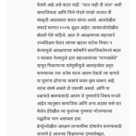
घेतली आहे असे वाटत नाही. “जात नाही ती जात” अशी
सामाजिकता आणि जिचे गोडवे गायले जातात ती
संस्कृती आपल्याला सतात सांगत असते. आजदेखील
सफाई कामात १००% शूद्रच आहेत. त्यासंदर्भातदेखील
बोलले गेले पाहिजे. आज जे आरक्षणाच्या सहाय्याने
उच्चशिक्षण घेतात त्यांच्या खडतर वाटेचा विचार न
केल्यामुळे आरक्षणाच्या बरोबरीने समाजिकतेमध्ये बदल
न घडवला गेल्यामुळे इतर सहाध्यायांच्या “मागासलेले”
म्हणून मिळाणाऱ्या वर्तणुकीमुळे आत्महत्येला प्रवृत्त
करण्याच्या ज्या अनेक घटना आपण ऐकतो त्या म्हणजे
या मुलांना होणाऱ्या त्रासाचे फक्त दृश्य स्वरूप आहे.
त्यांचा संघर्ष असतो तो एकाकी असतो. आणि या
प्रश्नांकडे बघण्यासाठी आपण जे गुणवत्तेचे निकष मानले
आहेत त्यानुसार सामाजिक आणि अन्य अडसर कसे पार
केलेत हेदेखील त्या मुलांच्या गुणवत्ता मोजण्याच्या
पद्धतीचा भाग असायला हवा.
ब्रेनड्रेनदेखील आरक्षण लाभार्थीवर दोषारोप करण्यासाठी
वापरणे हे आजच्या शिक्षणाच्या गुणवत्तेबद्दल,