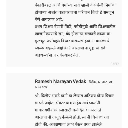
बेकारीबद्दल आणि धर्माच्या नावाखाली वेळोवेळी निर्माण
होणाऱ्या अशांत वातावरणाचा परिणाम किती हे समजून
घेणे आवश्यक आहे.
प्रथम शिक्षण घेणारी पिढी, गरीबीमुळे आणि शिक्षणातील
खाजगीकरणाचे रान, बंद होणाऱ्या सरकारी शाळा या
मुलभूत प्रश्नांबद्दल विचार करायला हवा. गावगाड्याचे
स्वरूप बदलले आहे का? आरक्षणाचा मुद्दा या सर्व
अडथळ्यांना पार केल्यावर येतो.
REPLY
Ramesh Narayan Vedak
डिसेंबर, 6, 2023 at
6:24 pm
श्री. दिलीप भराडे यांनी या लेखात अतिशय योग्य विचार
मांडले आहेत. डॉक्टर बाबासाहेब आंबेडकरांनी
मागासवर्गीय समाजासाठी मर्यादित काळासाठी
आरक्षणाची तरतूद केलेली होती. त्यांची विचारधारणा
होती की, आरक्षणाचा लाभ घेऊन प्रगत झालेले