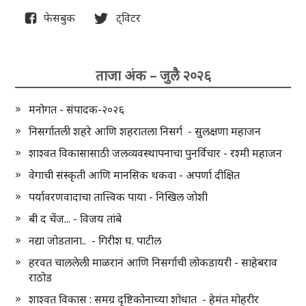
फेसबुक
ट्विटर
ताजा अंक – जुलै २०२६
मनोगत - संपादक-२०२६
निसर्गातली शहरे आणि शहरातला निसर्ग - सुलक्षणा महाजन
शाश्वत विकासासाठी जलव्यवस्थापनाचा पुनर्विचार - रश्मी महाजन
वेगाची संस्कृती आणि मानसिक थकवा - अपर्णा दीक्षित
पर्यावरणवादाचा तात्त्विक पाया - निखिल जोशी
बी द चेंज... - विजय तांबे
नद्या जोडताना.. - गिरीश घ. पाटील
हरवत चाललेली माळरानं आणि निसर्गाची लोकडायरी - साहेबराव
राठोड
शाश्वत विकास : समग्र दृष्टिकोनाच्या शोधात - हेमंत मोहरीर