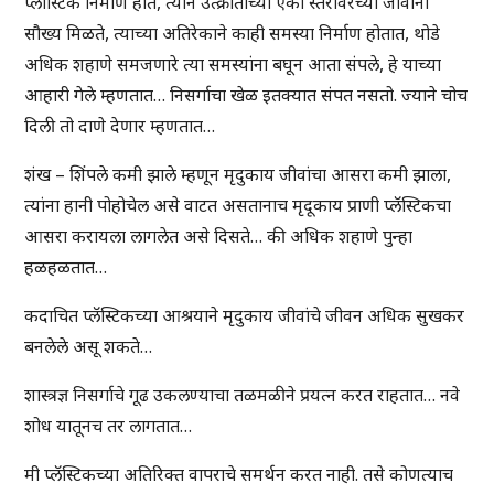
प्लास्टिक निर्माण होते, त्याने उत्क्रांतीच्या एका स्तरावरच्या जीवांना
सौख्य मिळते, त्याच्या अतिरेकाने काही समस्या निर्माण होतात, थोडे
अधिक शहाणे समजणारे त्या समस्यांना बघून आता संपले, हे याच्या
आहारी गेले म्हणतात… निसर्गाचा खेळ इतक्यात संपत नसतो. ज्याने चोच
दिली तो दाणे देणार म्हणतात…
शंख – शिंपले कमी झाले म्हणून मृदुकाय जीवांचा आसरा कमी झाला,
त्यांना हानी पोहोचेल असे वाटत असतानाच मृदूकाय प्राणी प्लॅस्टिकचा
आसरा करायला लागलेत असे दिसते… की अधिक शहाणे पुन्हा
हळहळतात…
कदाचित प्लॅस्टिकच्या आश्रयाने मृदुकाय जीवांचे जीवन अधिक सुखकर
बनलेले असू शकते…
शास्त्रज्ञ निसर्गाचे गूढ उकलण्याचा तळमळीने प्रयत्न करत राहतात… नवे
शोध यातूनच तर लागतात…
मी प्लॅस्टिकच्या अतिरिक्त वापराचे समर्थन करत नाही. तसे कोणत्याच