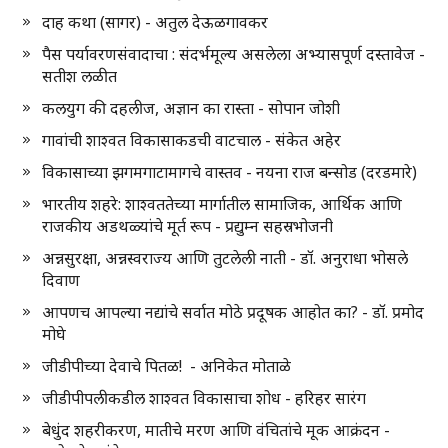
दाह कथा (सागर) - अतुल देऊळगावकर
पैस पर्यावरणसंवादाचा : संदर्भमूल्य असलेला अभ्यासपूर्ण दस्तावेज -
सतीश लळीत
कलयुग की दहलीज, अज्ञान का रास्ता - सोपान जोशी
गावांची शाश्वत विकासाकडची वाटचाल - संकेत अहेर
विकासाच्या झगमगाटामागचे वास्तव - नयना राज बन्सोड (दरडमारे)
भारतीय शहरे: शाश्वततेच्या मार्गातील सामाजिक, आर्थिक आणि
राजकीय अडथळ्यांचे मूर्त रूप - प्रद्युम्न सहस्रभोजनी
अन्नसुरक्षा, अन्नस्वराज्य आणि तुटलेली नाती - डॉ. अनुराधा भोसले
दिवाण
आपणच आपल्या नद्यांचे सर्वात मोठे प्रदूषक आहोत का? - डॉ. प्रमोद
मोघे
जीडीपीच्या देवाचे पितळ! - अनिकेत मोताळे
जीडीपीपलीकडील शाश्वत विकासाचा शोध - हरिहर सारंग
बेधुंद शहरीकरण, मातीचे मरण आणि वंचितांचे मूक आक्रंदन -