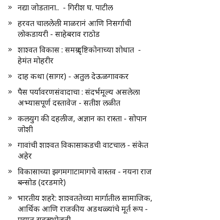
नद्या जोडताना.. - गिरीश घ. पाटील
हरवत चाललेली माळरानं आणि निसर्गाची
लोकडायरी - साहेबराव राठोड
शाश्वत विकास : समग्र दृष्टिकोनाच्या शोधात -
हेमंत मोहरीर
दाह कथा (सागर) - अतुल देऊळगावकर
पैस पर्यावरणसंवादाचा : संदर्भमूल्य असलेला
अभ्यासपूर्ण दस्तावेज - सतीश लळीत
कलयुग की दहलीज, अज्ञान का रास्ता - सोपान
जोशी
गावांची शाश्वत विकासाकडची वाटचाल - संकेत
अहेर
विकासाच्या झगमगाटामागचे वास्तव - नयना राज
बन्सोड (दरडमारे)
भारतीय शहरे: शाश्वततेच्या मार्गातील सामाजिक,
आर्थिक आणि राजकीय अडथळ्यांचे मूर्त रूप -
प्रद्युम्न सहस्रभोजनी