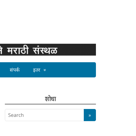
संपर्क
इतर
शोधा