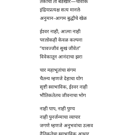
तर्काचा तो बंडखोर—चार्वाक
इंद्रियप्रत्यक्ष सत्य मानले
अनुमान-आगम बुद्धीचे खेळ
ईश्वर नाही, आत्मा नाही
परलोकही केवळ कल्पना
“यावज्जीवं सुखं जीवेत”
विवेकातून आनंदाचा झरा
चार महाभूतांचा संगम
चैतन्य म्हणजे देहाचा योग
सृष्टी स्वाभाविक, ईश्वर नाही
भौतिकतेतच जीवनाचा भोग
नाही पाप, नाही पुण्य
नाही पुनर्जन्माचा व्यापार
जगणे म्हणजे अनुभवांचा उत्सव
नैतिकतेचा स्वाभाविक आधार