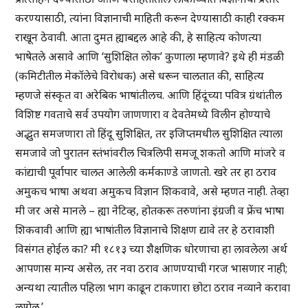
करण्यासाठी, त्यांना विज्ञानाची माहिती करून देण्यासाठी काही रक्कम
राखून ठेवावी. आता दुमत ह्याबद्दल आहे की, हे साहित्य कोणत्या
भाषेतले असावे आणि ‘सुशिक्षित लोक’ कुणाला म्हणावे? इथे ही मंडळी
(कमिटीतील मेकॉलेचे विरोधक) असे धरून चालतात की, साहित्य
म्हणजे संस्कृत वा अरेबिक भाषांतीलच. आणि हिंदूंच्या पवित्र ग्रंथांतील
विशिष्ट गवताचे सर्व उपयोग जाणणारा व देवतेमध्ये विलीन होण्याचे
अद्भुत समजणारा तो हिंदू सुशिक्षित, तर इजिप्तमधील सुशिक्षित त्याला
समजावे जो पुरातन स्तंभांवरील चित्रलिपी समजू शकतो आणि मांजरे व
कांद्याची पूर्वापार चालत आलेली कर्मकाण्डे जाणतो. खरे तर हा ठराव
अमुकच भाषा अथवा अमुकच विज्ञान शिकवावे, असे म्हणत नाही. तेव्हा
मी जर असे मानले – ह्या नेटिव्ह, होतकरू तरुणांना इंग्रजी व फ्रेंच भाषा
शिकवावी आणि ह्या भाषांतील विज्ञानाचे शिक्षण द्यावे तर हे ठरावाशी
विसंगत होईल का? मी १८१३ च्या शैक्षणिक धोरणाचा हा लावलेला अर्थ
आपणास मान्य असेल, तर नवा ठराव आणण्याची गरज भासणार नाही;
अन्यथा त्यातील पहिला भाग काढून टाकणारा छोटा ठराव नव्याने करावा
लागेल.’