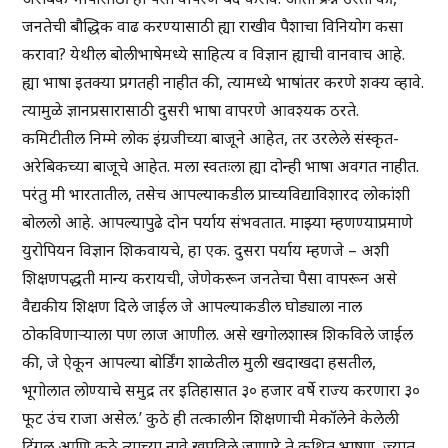
जनतेची बौद्धिक वाढ करण्यासाठी ह्या राखीव पैशाचा विनियोग कसा
करावा? येथील बोलीभाषेमध्ये साहित्य व विज्ञान ह्याची वानवाच आहे.
ह्या भाषा इतक्या प्रगतही नाहीत की, त्यामध्ये भाषांतर करणे शक्य व्हावे.
त्यामुळे ज्ञानप्रसारासाठी दुसरी भाषा वापरणे आवश्यक ठरते.
कमिटीतील निम्मे लोक इंग्रजीच्या बाजूने आहेत, तर उरलेले संस्कृत-
अरेबिकच्या बाजूचे आहेत. मला स्वतःला ह्या दोन्ही भाषा अवगत नाहीत.
परंतु मी भारतातील, तसेच आपल्याकडील प्राच्यविद्याविशारद लोकांशी
बोललो आहे. आपल्यापुढे दोन पर्याय संभवतात. माझ्या म्हणण्याप्रमाणे
युरोपियन विज्ञान शिकवायचे, हा एक. दुसरा पर्याय म्हणजे – अशी
शिक्षणपद्धती मान्य करायची, जेणेकरून जनतेचा पैसा वापरून असे
वैद्यकीय शिक्षण दिले जाईल जे आपल्याकडील घोड्याला नाल
ठोकविणाऱ्याला पण लाज आणील. असे खगोलशास्त्र शिकविले जाईल
की, जे ऐकून आपल्या बोर्डिंग शाळेतील मुली खदाखदा हसतील,
भूगोलात लोण्याचे समुद्र तर इतिहासात ३० हजार वर्षे राज्य करणारा ३०
फूट उंच राजा असेल.’ कुठे ही तत्कालीन शिक्षणाची मेकॉलेने केलेली
टिंगल आणि कुठे त्याच्या नावे खपविले जाणारे ते कथित भाषण, ज्यात