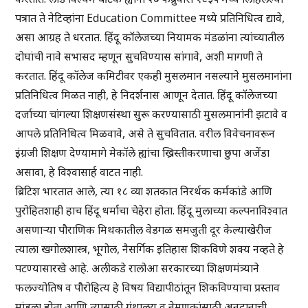
पत्रात ते नेटिव्हांना Education Committee मध्ये प्रतिनिधित्व द्यावे,
असा आग्रह ते धरतात. हिंदू कॉलेजच्या नियामक मंडळांना त्यांच्यातील
दोघांची नावे सभासद म्हणून सुचविण्यास सांगावे, अशी मागणी ते
करतात. हिंदू कॉलेज कमिटीवर एकही मुसलमान नसल्याने मुसलमानांना
प्रतिनिधित्व मिळत नाही, हे निदर्शनास आणून देतात. हिंदू कॉलेजच्या
दर्जाच्या चांगल्या शिक्षणसंस्था सुरू करण्यासाठी मुसलमानांनी झटावे व
आपले प्रतिनिधित्व मिळवावे, असे ते सुचवितात. वरील विवेचनावरून
इंग्रजी शिक्षण देण्यामागे मेकॉले ह्यांचा ख्रिस्तीकरणाचा छुपा अजेंडा
असावा, हे विश्वासार्ह वाटत नाही.
ब्रिटिश भारतात आले, त्या १८ व्या शतकात निरर्थक कर्मकांडे आणि
पुरोहितशाही हाच हिंदू धर्माचा चेहेरा होता. हिंदू मुलाच्या कल्पनाविश्वात
असणाऱ्या पौराणिक मिथकातील वेडगळ समजुती दूर केल्याखेरीज
त्याला खगोलशास्त्र, भूगोल, नैसर्गिक इतिहास शिकविणे शक्य नव्हते हे
पटण्यासारखे आहे. अलीकडे रालोआ सरकारच्या शिक्षणमंत्र्याने
फलज्योतिष व पौरोहित्य हे विषय विद्यापीठांतून शिकविण्याचा प्रस्ताव
मांडला होता आणि त्यासाठी ग्रंथालय व नेमणूकांसाठी अनुदानाची