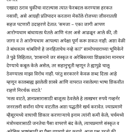
एखादा ठराव चुकीचा वाटल्यास त्यात फेरबदल करण्यास हरकत
नसावी, असे आग्रही प्रतिपादन करताना मेकॉले रोजच्या जीवनातली
सहज पटणारी उदाहरणे देतात. ‘समजा – एका जागी आपण
आरोग्यधाम बांधायला घेतले आणि नंतर असे आढळून आले की, ती
जागा व ते आरोग्यधाम आपल्या अपेक्षा पूर्ण करू शकत नाही. अशा वेळी
ते बांधकाम थांबविणे हे जनहिताचेच नव्हे का?’ सामोपचाराच्या भूमिकेने
ते पुढे लिहितात, ‘शासनाने जर संस्कृत व अरेबिकच्या शिक्षकांना मानधन
देण्याचे कबूल केले असेल, तर सहानुभूती म्हणून ते ह्यापुढे चालू
ठेवण्याला माझा विरोध नाही. परंतु सरकारने केवळ शब्द दिला आहे
म्हणून कालबाह्य झालेली शास्त्रे आणि वापरात नसलेल्या भाषा शिकवीत
राहणे निरर्थक वाटते.’
‘मला वाटते, ज्ञानप्रसारासाठी बाजूला ठेवलेले हे लाखभर रुपये गव्हर्नर
जनरलनी सर्वांना योग्य वाटतील अशा पद्धतीने खर्च करावेत. ज्याप्रमाणे
म्हैसूरमध्ये वाघाची शिकार करणाऱ्याचे इनाम त्यांनी कमी केले, चर्चमध्ये
मंत्रोच्चारासाठी जनतेचा पैसा वापरणे बंद केले, त्याचप्रमाणे संस्कृत व
अरेबिक भाषांसाठी हा पैसा वापरणे बंद करावे. आता प्रश्न उरतो की,