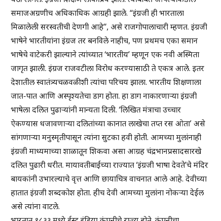
समाजअग्रणीच अधिकाधिक आग्रही झाले. “इंग्रजी ही भारताला
मिळालेली सरस्वतीची देणगी आहे”, असे राजगोपालाचारी म्हणत. इंग्रजी
भाषेने भारतीयांना इंग्रज तर बनविले नाहीच, पण प्रथमच एका समान
भाषेचे वाटेकरी झाल्याने त्यांच्यात ‘भारतीय’ म्हणून एक नवी अस्मिता
जागृत झाली. इंग्रज राजवटीला विरोध करण्यासाठी ते एकत्र आले. इतर
देशातील स्वातंत्र्यचळवळीशी त्यांचा परिचय झाला. भारतीय शिक्षणाला
जात-पात आणि अस्पृश्यतेचा डाग होता. हा डाग नाकारणाऱ्या इंग्रजी
भाषेला दलित पुढाऱ्यांनी मान्यता दिली. ‘लिखित मंत्राचा उच्चार
ऐकण्यास धजावणार्‍या दलितांच्या कानात लाखेचा तप्त रस ओता’ असे
सांगणाऱ्या मनुस्मृतीपासून त्यांना सुटका हवी होती. आमच्या मुलांनाही
इंग्रजी माध्यमाच्या शाळातून शिकवा असा आग्रह चंद्रभानप्रसादसारखे
दलित पुढारी धरीत. मायावतीबाईंच्या राज्यात ‘इंग्रजी भाषा देवते’चे मंदिर
बायकांनी उभारल्याचे वृत्त आणि छायाचित्र वाचनात आले आहे. देवीच्या
हातात इंग्रजी शब्दकोश होता. हीच देवी आमच्या मुलांना नोकऱ्या देईल
असे त्यांना वाटले.
भारतात १८३३ मध्ये ईस्ट इंडिया कंपनीचे राज्य होते. कंपनीचा