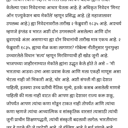
केलेल्या एका निवेदनाचा आधार घेतला आहे. हे अधिकृत निवेदन ‘मिनट
ऑन एज्युकेशन बाय मेकॉले’ म्हणून प्रसिद्ध आहे. (हे महाजालावर
उपलब्ध आहे.) ह्या निवेदनावरील तारीख २ फेब्रुवारी १८३५ आहे. आश्चर्य
म्हणजे इंग्लंड व भारत अशी दोन उगमस्थाने असलेल्या आणि दोन
ध्रुवाएवढे अंतर असणाऱ्या ह्या दोन विधानांची तारीख मात्र एकच आहे. २
फेब्रुवारी १८३५. ह्याचा मेळ कसा लागणार? गोबेल्स नीतीनुसार पुनःपुन्हा
उच्चारलेले विधान ‘सत्य’ म्हणून मिरविण्याची ही खोड जुनी आहे.
भाजपच्या जाहीरनाम्यात मेकॉले ह्यांना उद्धृत केले होते ते असे – ‘मी
भारताचा आडवा-उभा असा प्रवास केला आणि मला एकही माणूस असा
भेटला नाही जो भिकारी आहे, चोर आहे. अशी संपत्ती मी ह्या देशात
पाहिली, इतक्या उच्च प्रतीची नैतिक मूल्ये, इतके कसब असलेली माणसे
पाहिली की मला नाही वाटत की आपण ह्या देशावर राज्य करू शकू,
जोपर्यंत आपण त्यांचा कणा मोडून टाकत नाही तोपर्यंत आणि त्यांचा
कणा म्हणजे त्यांचा आध्यात्मिक व सांस्कृतिक वारसा! त्यासाठी त्यांची
जुनी प्राचीन शिक्षणपद्धती, त्यांची संस्कृती बदलावी लागेल. भारतीयांना
जर हे पटले की जे परदेशी आहे, जे इंग्लिश आहे ते सर्व चांगले आहे,