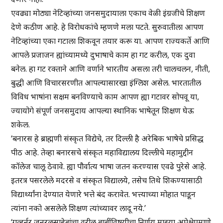
एवढ्या मोठ्या नेटिव्हांच्या जनसमुदायाला एकाच वेळी इंग्रजीचे शिक्षण
देणे कठीण आहे. हे विरोधकांचे म्हणणे मला पटते. सुरुवातीला आपण
नेटिव्हांच्या एका गटाला शिकवून तयार करू या. आपण राज्यकर्ते आणि
आपले प्रजाजन ह्यांच्यामध्ये दुभाषाचे काम हा गट करील, एक दुवा
बनेल. हा गट रक्ताने आणि वर्णाने भारतीय असला तरी चालचलन, नीती,
बुद्धी आणि विचारसरणीत आपल्यासारखा इंग्लिश असेल. भारतातील
विविध भाषांना सक्षम बनविण्याचे काम आपण ह्या गटावर सोपवू या,
ज्यायोगे संपूर्ण जनसमुदाय आपल्या स्थानिक भाषेतून शिक्षण घेऊ
शकेल.
‘बनारस हे ब्राह्मणी संस्कृत विद्येचे, तर दिल्ली है अरेबिक भाषेचे प्रसिद्ध
पीठ आहे. तेव्हा बनारसचे संस्कृत महाविद्यालय दिल्लीचे महामुद्दीन
कॉलेज चालू ठेवावे. ह्या पौर्वात्य भाषा जतन करण्यास एवढे पुरेसे आहे.
इतरत्र पसरलेले मदरसे व संस्कृत विद्यालये, तसेच तिथे शिकण्यासाठी
विद्यार्थ्यांना देण्यात येणारे भत्ते बंद करावेत. भत्त्याच्या मोहात पाडून
त्यांना नको असलेले शिक्षण त्यांच्यावर लादू नये.’
‘गव्हर्नर जनरलसाहेबांचा वरील बाबींविषयीचा निर्णय माझ्या अपेक्षेप्रमाणे