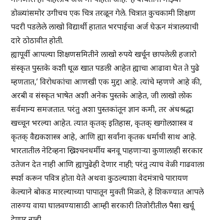
डोळ्यांसमोर उगीचच एक चित्र तरळून गेले. चित्रात कुचकामी शिक्षण
पदरी पडलेले लाखो विद्यार्थी हातात भरपाईचा अर्ज घेऊन मंत्रालयाची
दारे ठोठावीत होती.
ह्यापूर्वी आपल्या शिक्षणसमितीने लाखो रुपये खर्चून छापलेली हजारो
संस्कृत पुस्तके कशी धूळ खात पडली आहेत ह्याचा आढावा घेत ते पुढे
म्हणतात,’ विरोधकांचा आणखी एक मुद्दा आहे. त्यांचे म्हणणे आहे की,
अरबी व संस्कृत भाषेत अशी अनेक पुस्तके आहेत, जी लाखो लोक
सर्वमान्य समजतात. परंतु अशा पुस्तकांतून ज्ञान कमी, तर अंधश्रद्धा
खच्चून भरल्या आहेत. त्यात कृतक् इतिहास, कृतक् खगोलशास्त्र व
कृतक् वैद्यकशास्त्र आहे, आणि ह्या सर्वांना कृतक धर्माची साथ आहे.
भारतातील नेटिव्हना ख्रिश्चनधर्मीय बनवू पाहणाऱ्या कुणालाही सरकार
उतेजन देत नाही आणि ह्यापुढेही देणार नाही; परंतु त्याच वेळी गाढवाला
स्पर्श करून पवित्र होता येते अथवा कुठल्याशा वेदमंत्राचे पारायण
केल्याने बोकड मारल्याच्या पापातून मुक्ती मिळते, हे शिकण्यात आपले
तारुण्य वाया घालवण्यासाठी आम्ही सरकारी तिजोरीतील पैसा खर्चू
देणार नाही.