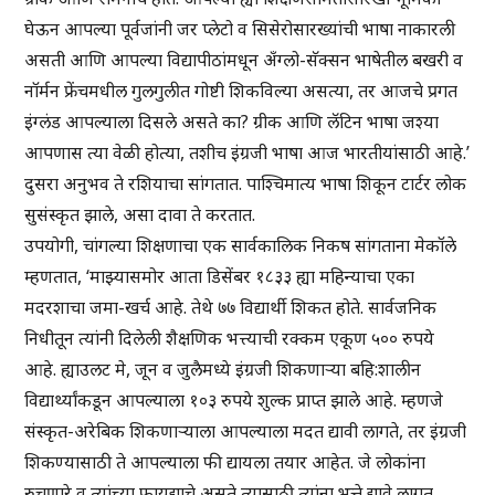
घेऊन आपल्या पूर्वजांनी जर प्लेटो व सिसेरोसारख्यांची भाषा नाकारली
असती आणि आपल्या विद्यापीठांमधून अँग्लो-सॅक्सन भाषेतील बखरी व
नॉर्मन फ्रेंचमधील गुलगुलीत गोष्टी शिकविल्या असत्या, तर आजचे प्रगत
इंग्लंड आपल्याला दिसले असते का? ग्रीक आणि लॅटिन भाषा जश्या
आपणास त्या वेळी होत्या, तशीच इंग्रजी भाषा आज भारतीयांसाठी आहे.’
दुसरा अनुभव ते रशियाचा सांगतात. पाश्चिमात्य भाषा शिकून टार्टर लोक
सुसंस्कृत झाले, असा दावा ते करतात.
उपयोगी, चांगल्या शिक्षणाचा एक सार्वकालिक निकष सांगताना मेकॉले
म्हणतात, ‘माझ्यासमोर आता डिसेंबर १८३३ ह्या महिन्याचा एका
मदरशाचा जमा-खर्च आहे. तेथे ७७ विद्यार्थी शिकत होते. सार्वजनिक
निधीतून त्यांनी दिलेली शैक्षणिक भत्त्याची रक्कम एकूण ५०० रुपये
आहे. ह्याउलट मे, जून व जुलैमध्ये इंग्रजी शिकणाऱ्या बहि:शालीन
विद्यार्थ्यांकडून आपल्याला १०३ रुपये शुल्क प्राप्त झाले आहे. म्हणजे
संस्कृत-अरेबिक शिकणाऱ्याला आपल्याला मदत द्यावी लागते, तर इंग्रजी
शिकण्यासाठी ते आपल्याला फी द्यायला तयार आहेत. जे लोकांना
रुचणारे व त्यांच्या फायद्याचे असते त्यासाठी त्यांना भत्ते द्यावे लागत