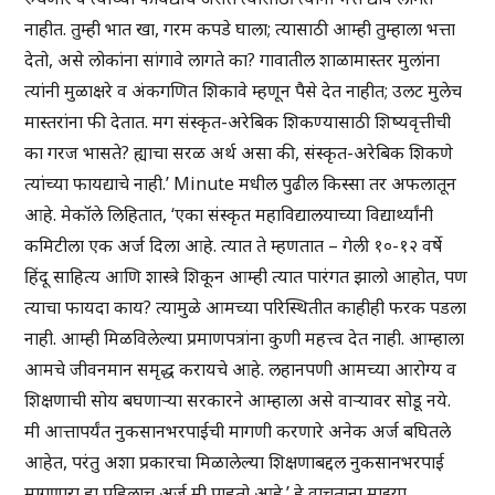
नाहीत. तुम्ही भात खा, गरम कपडे घाला; त्यासाठी आम्ही तुम्हाला भत्ता
देतो, असे लोकांना सांगावे लागते का? गावातील शाळामास्तर मुलांना
त्यांनी मुळाक्षरे व अंकगणित शिकावे म्हणून पैसे देत नाहीत; उलट मुलेच
मास्तरांना फी देतात. मग संस्कृत-अरेबिक शिकण्यासाठी शिष्यवृत्तीची
का गरज भासते? ह्याचा सरळ अर्थ असा की, संस्कृत-अरेबिक शिकणे
त्यांच्या फायद्याचे नाही.’ Minute मधील पुढील किस्सा तर अफलातून
आहे. मेकॉले लिहितात, ‘एका संस्कृत महाविद्यालयाच्या विद्यार्थ्यांनी
कमिटीला एक अर्ज दिला आहे. त्यात ते म्हणतात – गेली १०-१२ वर्षे
हिंदू साहित्य आणि शास्त्रे शिकून आम्ही त्यात पारंगत झालो आहोत, पण
त्याचा फायदा काय? त्यामुळे आमच्या परिस्थितीत काहीही फरक पडला
नाही. आम्ही मिळविलेल्या प्रमाणपत्रांना कुणी महत्त्व देत नाही. आम्हाला
आमचे जीवनमान समृद्ध करायचे आहे. लहानपणी आमच्या आरोग्य व
शिक्षणाची सोय बघणाऱ्या सरकारने आम्हाला असे वाऱ्यावर सोडू नये.
मी आत्तापर्यंत नुकसानभरपाईची मागणी करणारे अनेक अर्ज बघितले
आहेत, परंतु अशा प्रकारचा मिळालेल्या शिक्षणाबद्दल नुकसानभरपाई
मागणारा हा पहिलाच अर्ज मी पाहतो आहे.’ हे वाचताना माझ्या