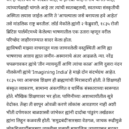
त्यांच्यापेक्षाही चांगले आहे तर त्यांची स्वतःबद्दलची, स्वतःच्या संस्कृतीची
अस्मिता लयास जाईल आणि ते ‘आपल्याला जसे बनायला हवे आहेत’
तसे मांडलिक राष्ट्र बनतील’. लॉर्ड मेकॉले ह्यांनी २ फेब्रुवारी, १८३५ रोजी
ब्रिटिश पार्लमेंटमध्ये केलेल्या भाषणातील एक उतारा म्हणून वरील
परिच्छेद जाहीरनाम्यात सादर केला होता.
ह्याविषयी माझ्या वाचनातून मला जाणवलेली वस्तुस्थिती आणि ह्या
भाषणाचा आशय ह्यात जमीन-अस्मानाचे अंतर आढळले. न्या. नरेंद्र
चपळगावकर ह्यांचे ‘तीन न्यायमूर्ती आणि त्यांचा काळ’ आणि दुसरा नंदन
नीलकेणी ह्यांचे ‘Imagining India’ हे माझे दोन संदर्भग्रंथ आहेत.
१८३५ च्या आसपास शिक्षण ही ब्राह्मणांची मिरासदारी होती. ते शिक्षणही
संस्कृत व्याकरण, सामान्य अंकगणित व धार्मिक संस्काराच्या स्वरूपात
होते. मौखिक शिक्षणावर भर होता. पाणिनीच्या अष्टाध्यायीतील सूत्रे
वेदोक्त. तेंव्हा ती छापून ओवळी करणे लोकांस आवडणार नाही अशी
भीती दर्पणकार बाळशास्त्री जांभेकर ह्यांनी दादोबा पांडुरंग तर्खडकर
ह्यांना लिहून कळवली होती. ‘समुद्रबंदी’सारख्या वेडगळ, जाचक रूढीमुळे
लोकहितवादींसारख्या व्यक्तीला मुलाची सामाजिक जाचापासून सुटका