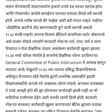
करून घेण्यासाठी शंकराचार्यांना हजारो रुपये दंड भरावा लागला होता.
आणि गोव्यापर्यंत आलेले छपाईयंत्र भारतात यायला तीनशे वर्षे लागली
होती. आपले नशीब चांगले की ‘साहेब’ अशी बंदी मानत नव्हते. नाहीतर
‘औद्योगिक क्रांती’चे तोंड बघण्यासाठी युगे जावी लागली असती.
१८३३ साली गव्हर्नर जनरल विल्यम बेंटिंकने कंपनीच्या चार्टर ॲक्टमध्ये
असे कलम जोडले ज्यायोगे सरकारी नोकऱ्या धर्म, जात, वर्ण व जन्म
विचारात न घेता शैक्षणिक पात्रता असलेल्या सर्वांसाठी खुल्या झाल्या.
१८३४ मध्ये थॉमस मेकॉले हे कंपनीचे शैक्षणिक धोरण ठरविणाऱ्या
General Committee of Public Instruction चे अध्यक्ष म्हणून
भारतात आले. फेब्रुवारी १८३५ च्या त्यांच्या प्रसिद्ध शिक्षणविषयक
अधिकृत टिप्पणात लॉर्ड मेकॉले ह्यांनी तत्त्वनिष्ठ तळमळीने इंग्रजी
शिक्षणासंबंधीचे आपले नवे आक्रमक धोरण मांडले. आपल्या मताबाबत
ते एवढे आग्रही होते की ह्या धोरणावर कार्यवाही झाली नाही तर मी
कमिटीचा राजीनामा देईन अशी धमकी त्यांनी दिली होती. सरकारी
नोकऱ्या सरसकट सर्वांसाठी खुल्या करण्याच्या बेंटिंक ह्यांच्या मताला
सहमती दर्शवून आपल्या त्या प्रसिद्ध टिप्पणात मेकॉले म्हणतात, “(ह्या