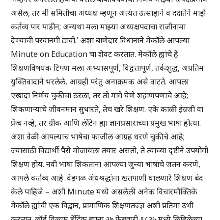
असेल, तर मी समितीचा अध्यक्ष म्हणून अत्यंत उत्साहाने व दक्षतेने माझे
कर्तव्य पार पाडीन; अन्यथा मला माझ्या अध्यक्षपदाचा राजीनामा
देण्याची परवानगी द्यावी.’ अशा बाणेदार विधानाने मेकॉले आपल्या
Minute on Education चा शेवट करतात. मेकॉले ह्यांचे हे
शिक्षणविषयक टिपण मला अभ्यासपूर्ण, विद्वत्तापूर्ण, तर्कशुद्ध, अप्रतिम
युक्तिवादाने भरलेले, आग्रही परंतु अनाक्रमक असे वाटते. आपला
एखादा निर्णय चुकीचा ठरला, तर तो मागे घेणे शहाणपणाचे आहे;
शिकणाऱ्याचे जीवनमान सुधारते, तेच खरे शिक्षण. एके काळी इंग्रजी वा
फ्रेंच नव्हे, तर ग्रीक आणि लॅटिन ह्या ज्ञानप्रसाराच्या प्रमुख भाषा होत्या.
अशा वेळी आपल्याच भाषेचा फाजील आग्रह धरणे चुकीचे आहे;
ज्यासाठी विद्यार्थी पैसे मोजायला तयार असतो, ते त्याच्या दृष्टीने उपयोगी
शिक्षण होय. नवी भाषा शिकताना आपल्या जुन्या भाषांचे जतन करणे,
आपले कर्तव्य आहे .वेडगळ अंधश्रद्धांना खतपाणी घालणारे शिक्षण बंद
केले पाहिजे – अशी Minute मध्ये असलेली अनेक विचारमौक्तिके
मेकॉले ह्यांची एक विद्वान, प्रामाणिक शिक्षणतज्ज्ञ अशी प्रतिमा उभी
करतात. लॉर्ड विल्यम बेंटिंक ह्यांना २७ फेब्रुवारी १८३५ मध्ये लिहिलेल्या