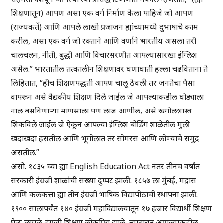
शिक्षणातून) आपण असा एक वर्ग निर्माण केला पाहिजे जो आपण
(राज्यकर्ते) आणि आपले लाखो प्रजाजन ह्यांच्यामध्ये दुभाषाचे काम
करील, असा एक वर्ग जो रक्ताने आणि वर्णाने भारतीय असला तरी
चालचलन, नीती, बुद्धी आणि विचारसरणीत आपल्यासारखा इंग्लिश
असेल.” भारतातील तत्कालीन शिक्षणावर घणाघाती हल्ला चढविताना ते
लिहितात, “हीच शिक्षणपद्धती आपण चालू ठेवली तर जनतेचा पैसा
वापरून असे वैद्यकीय शिक्षण दिले जाईल जे आपल्याकडील घोड्याला
नाल बसविणाऱ्या माणसाला पण लाज आणील, असे खगोलशास्त्र
शिकविले जाईल जे ऐकून आपल्या इंग्लिश बोर्डिंग शाळेतील मुली
खदाखदा हसतील आणि भूगोलात तर सोमरस आणि लोण्याचे समुद्र
असतील.”
असो. १८३५ च्या ह्या English Education Act नंतर तीनच वर्षांत
सरकारी इंग्रजी शाळांची संख्या दुप्पट झाली. १८५७ ला मुंबई, मद्रास
आणि कलकत्ता ह्या तीन इंग्रजी भाषिक विद्यापीठांची स्थापना झाली.
१९०० सालापर्यंत १४० इंग्रजी महाविद्यालयातून १७ हजार विद्यार्थी शिक्षण
घेऊ लागले. इंग्रजी शिक्षण लोकप्रिय झाले. त्याबाबत आपल्याकडील