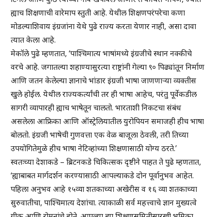
ह्याच शिक्षणाची वारेमाप स्तुती आहे. येथील शिक्षणपरंपरेचा कणा
मोडल्याशिवाय इंग्रजांना येथे पुढे राज्य करता येणार नाही, असा दावा
त्यात केला आहे.
मेकॉले पुढे म्हणतात, ‘पाश्चिमात्य भाषांमध्ये इंग्रजीचे स्थान नक्कीचे
वरचे आहे. जगातल्या शहाण्यासुरत्या राष्ट्रांनी गेल्या ९० पिढ्यांतून निर्माण
आणि जतन केलेल्या ज्ञानाचे भांडार इंग्रजी भाषा जाणणाऱ्या व्यक्तीस
खुले होईल. येथील राज्यकर्त्यांची तर ही भाषा आहेच, परंतु पूर्वेकडील
सागरी व्यापारही ह्याच भाषेतून चालतो. भारताशी निकटचा संबंध
असलेला आफ्रिका आणि ऑस्ट्रेलियातील युरोपियन समाजही हीच भाषा
बोलतो. इंग्रजी भाषेची गुणवत्ता एक वेळ बाजूला ठेवली, तरी तिच्या
उपयोगितेमुळे हीच भाषा नेटिव्हांच्या शिक्षणासाठी योग्य ठरते.’
स्वतःच्या देशाकडे – ब्रिटनकडे चिकित्सक दृष्टीने पाहत ते पुढे म्हणतात,
‘ह्याबाबत मार्गदर्शन करण्यासाठी आपल्याकडे दोन पूर्वानुभव आहेत.
पहिला अनुभव आहे १५व्या शतकाच्या अखेरीस व १६ व्या शतकाच्या
सुरुवातीचा, पाश्चिमात्य देशांचा. त्याकाळी सर्व महत्त्वाचे ज्ञान मुख्यत्वे
ग्रीक आणि रोमनांचे होते. आपल्या ह्या शिक्षणसमितीसारखी भूमिका