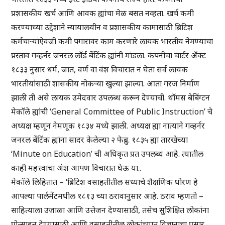
प्रशासकीय खर्च आणि आवक ह्यांचा मेळ बसत नव्हता. खर्च कमी
करण्याच्या उद्देशाने न्यायालयीन व प्रशासकीय कामासाठी ब्रिटिश
कर्मचाऱ्यांऐवजी कमी पगारावर काम करणारे लायक भारतीय नेमण्याचा
प्रस्ताव गव्हर्नर जनरल लॉर्ड बेंटिंक ह्यांनी मांडला. कंपनीचा चार्टर ॲक्ट
१८३३ नुसार धर्म, जात, वर्ण वा वंश विचारात न घेता सर्व लायक
भारतीयांसाठी शासकीय नोकऱ्या खुल्या झाल्या. आता गरज निर्माण
झाली ती असे लायक उमेदवार उपलब्ध करून देण्याची. थॉमस बेबिंग्टन
मेकॉले ह्यांची ‘General Committee of Public Instruction’ चे
अध्यक्ष म्हणून नेमणूक १८३४ मध्ये झाली. अध्यक्ष ह्या नात्याने गव्हर्नर
जनरल बेंटिंक ह्यांना सादर केलेल्या २ फेब्रु. १८३५ ह्या तारखेच्या
‘Minute on Education’ ची अधिकृत प्रत उपलब्ध आहे. त्यातील
काही महत्त्वाचा अंश आपण विचारात घेऊ या..
मेकॉले लिहितात – ‘ब्रिटिश वसाहतीतील सध्याचे शैक्षणिक धोरण हे
आपल्या पार्लमेंटमधील १८१३ च्या ठरावानुसार आहे. ठराव म्हणतो –
साहित्याला उजाळा आणि उत्तेजन देण्यासाठी, तसेच सुशिक्षित लोकांना
प्रोत्साहन देण्यासाठी आणि वसाहतीतील लोकांच्यात विज्ञानाचा प्रसार