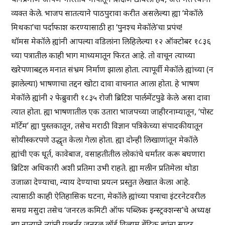
व्यक्त केले. भाजप सातत्याने पाठपुरावा करीत असलेल्या ह्या ‘मेकॉले
मिथका’चा पर्दाफाश करण्यासाठी हा ‘पुनश्च मेकॉले’चा प्रपंच!
थॉमस मेकॉले ह्यांनी आपल्या वडिलांना लिहिलेल्या १२ ऑक्टोबर १८३६
च्या पत्रातील काही भाग माध्यमातून फिरत आहे. तो वाचून त्याच्या
खरेपणाबद्दल मनात संभ्रम निर्माण झाला होता. त्यापूर्वी मेकॉले ह्यांच्या (न
झालेल्या) भाषणाचा तद्दन खोटा दावा वाचनात आला होता. हे भाषण
मेकॉले ह्यांनी २ फेब्रुवारी १८३५ रोजी ब्रिटिश पार्लमेंटपुढे केले असा दावा
त्यात होता. ह्या भाषणातील एक उतारा भाजपच्या जाहीरनाम्यातून, ‘पोस्ट
मॉर्टेम’ ह्या पुस्तकातून, तसेच मराठी विज्ञान पत्रिकेच्या संपादकीयातून
सोयीस्करपणे उद्धृत केला गेला होता. ह्या दोन्ही लिखाणांतून मेकॉले
ह्यांची एक धूर्त, कावेबाज, वसाहतीतील लोकांचे धर्मांतर करू बघणारा
ब्रिटिश अधिकारी अशी प्रतिमा उभी राहते. ह्या मलीन प्रतिमेला थोडा
उजाळा देण्याचा, न्याय देण्याचा प्रयत्न प्रस्तुत लेखात केला आहे.
त्यासाठी काही ऐतिहासिक घटना, मेकॉले ह्यांच्या पत्राचा इंटरनेटवरील
समग्र मसुदा तसेच ‘जनरल कमिटी ऑफ पब्लिक इन्स्ट्रक्शन्स’चे अध्यक्ष
ह्या नात्याने त्यांनी गव्हर्नर जनरल लॉर्ड विल्यम बेंटिक ह्यांना सादर