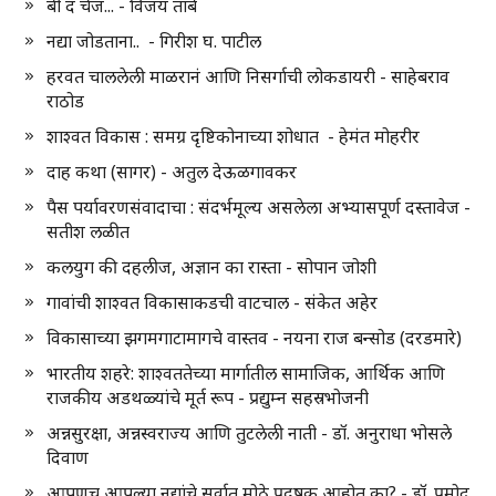
बी द चेंज... - विजय तांबे
नद्या जोडताना.. - गिरीश घ. पाटील
हरवत चाललेली माळरानं आणि निसर्गाची लोकडायरी - साहेबराव
राठोड
शाश्वत विकास : समग्र दृष्टिकोनाच्या शोधात - हेमंत मोहरीर
दाह कथा (सागर) - अतुल देऊळगावकर
पैस पर्यावरणसंवादाचा : संदर्भमूल्य असलेला अभ्यासपूर्ण दस्तावेज -
सतीश लळीत
कलयुग की दहलीज, अज्ञान का रास्ता - सोपान जोशी
गावांची शाश्वत विकासाकडची वाटचाल - संकेत अहेर
विकासाच्या झगमगाटामागचे वास्तव - नयना राज बन्सोड (दरडमारे)
भारतीय शहरे: शाश्वततेच्या मार्गातील सामाजिक, आर्थिक आणि
राजकीय अडथळ्यांचे मूर्त रूप - प्रद्युम्न सहस्रभोजनी
अन्नसुरक्षा, अन्नस्वराज्य आणि तुटलेली नाती - डॉ. अनुराधा भोसले
दिवाण
आपणच आपल्या नद्यांचे सर्वात मोठे प्रदूषक आहोत का? - डॉ. प्रमोद