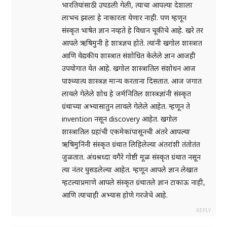
भारतियांसाठी उघडली गेली, त्याचा आपल्या देशाला
लाभच झाला हे नाकारता येणार नाही. पण म्हणून
संस्कृत भाषेत ज्ञान नव्हते हे विधान चूकीचे आहे. खरे तर
आपले ऋषिमुनी हे शात्रज्ञच होते. त्यांनी खगोल शास्त्रात
आणि वेद्यकीय शास्त्रात संशोधित केलेले ज्ञान आजही
उपयोगात येत आहे. खगोल शास्त्रातिल संशोधन आज
पाश्च्यात्य शास्त्रज्ञ मान्य करताना दिसतात. आज जगात
लावले गेलेले शोध हे जर्मनितिल शास्त्रज्ञांनी संस्कृत
ग्रंथाच्या अभ्यासातुन लावले गेलेले आहेत. म्हणून ते
invention नसून discovery आहेत. खगोल
शास्त्रातिल ग्रहांची एकमेकांपासूनची अंतरे आपल्या
ऋषिमुनिंनी संस्कृत ग्रंथात लिहिलेल्या अंतरांशी तंतोतंत
जुळतात. अंधश्रध्दा वगैरे गोष्टी मूळ संस्कृत ग्रंथात नसून
त्या नंतर घुसडलेल्या आहेत. म्हणून आपले ज्ञान लेखात
म्हटल्याप्रमाणे आपले संस्कृत ग्रंथातले ज्ञान टाकाऊ नाही,
आणि त्याचाही अभ्यास होणे गरजेचे आहे.
REPLY