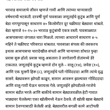
भरवाड समाजाचे जीवन म्हणजे गायी आणि त्यांच्या चाऱ्यासाठी
वर्षभराची भटकंती. दरवर्षी पूर्ण पावसाळा जणूताईचे कुटुंब आणि पूर्ण
बेडा नागपूरपासून साधारण ४० किलोमीटर दूर चक्रीघाट बेड्यावर थांबतो.
बेडा म्हणजे १०-१५-२० भरवाड कुटुंबांची एकत्र वस्ती. पावसाळ्यात
आसपासच्या जंगलात चारा मिळतो. त्याच्या आधाराने साधारण ४-५
महिने ते चक्रीघाट परिसरात थांबतात. पावसाळा संपला की लवकरच
इथला आसपासचा चारादेखील संपतो आणि चाऱ्याच्या शोधात पुन्हा
प्रवास सुरू होतो. प्रवास चालू असताना ते जागोजागी शेतांमध्ये डेरे
टाकतात. जणूताईचे कुटुंब म्हणजे दोन मुले – वालू (१४), जयेश (१०),
आणि एक मुलगी हिरू (८), जणूताईंचे पती गोविंददादा आणि त्यांचे वृद्ध
सासरे. बेड्यावरून झोपडी काढून, सामान आवरून झाल्यावर गोविंददादा
आणि वालू गायी घेऊन चरायला गेले. जणूताईने झोपडीतले गरजेचे
सामान बंडीत भरले आणि बाकीचे सामान बेड्याजवळील हेटी गावात
भाड्यावर घेतलेल्या एका खोलीमध्ये नेऊन ठेवले. ती खोली खास बेड्याचे
सामान ठेवण्यासाठी केलेली आहे. बेड्यावरील सगळी कामे आटोपली