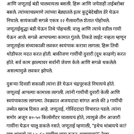
आणि जणूताई बंडी चालवायला बसली. हिरू आणि जयेशही ताईंबरोबर
बसले. त्यांच्याचप्रमाणे त्यांच्या बेड्यातले इतर कुटुंबेदेखील डेरे घेऊन
निघाले. सायंकाळी सगळे एकत्र २२ मैलावरील शेतात पोहोचले.
जणूताईसुद्धा बंडी घेऊन तिथे पोहचली. वालू आणि त्याचे वडील गायी
घेऊन आले. सगळे आपापल्या कामात गुंतले. तिकडे लाईट नव्हता म्हणून
जणूताईला संध्याकाळी लवकर स्वयंपाक करावा लागला. हिरू तिची
थोडीफार मदत करत होती. बाकीजण गायींची दुवारी (दूध काढणे) करत
होते. सर्व काम झाल्यावर सर्वानी जेवण केले आणि सगळे थकलेले
असल्यामुळे लवकर झोपले.
दुसऱ्या दिवशी सकाळी त्यांना डेरे घेऊन चंद्रपूरकडे निघायचे होते.
जणूताई आपल्या कामाला लागली. त्यांनी गायीची दुवारी केली आणि
स्वयंपाकाला लागल्या. तेवढ्यात अजयदादा सांगत आले की ३ गायींची
तब्येत खराब दिसत आहे. जणूताई, गोविंददादा विचारात पडले. त्यांना
समोर अजून ४०-५० किलोमीटर चालायचं होते, त्यामुळे तीन आजारी
गायींना घेऊन चालू शकले नसते. जणूताई म्हणाली, “इथेच थांबायचे का?