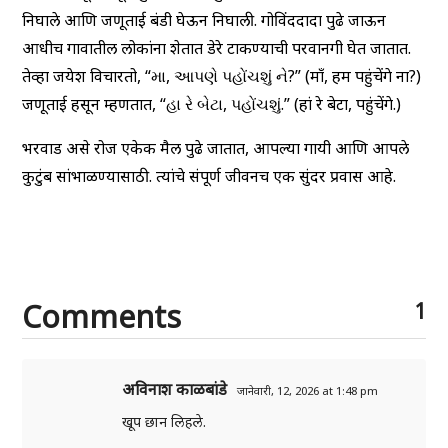
निघाले आणि जणूताई बंडी घेऊन निघाली. गोविंददादा पुढे जाऊन
आधीच गावातील लोकांना शेतात डेरे टाकण्याची परवानगी घेत जातात.
तेव्हा जयेश विचारतो, “મા, આપણે પહોંચશું ને?” (माँ, हम पहुंचेंगे ना?)
जणूताई हसून म्हणतात, “હા રે બેટા, પહોંચશું.” (हां रे बेटा, पहुंचेंगे.)
भरवाड असे रोज एकेक मैल पुढे जातात, आपल्या गायी आणि आपले
कुटुंब सांभाळण्यासाठी. त्यांचे संपूर्ण जीवनच एक सुंदर प्रवास आहे.
Comments
1
अविनाश काळबांडे
जानेवारी, 12, 2026 at 1:48 pm
खूप छान लिहले.