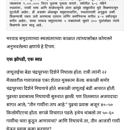
जवळपास १,००,००० लिटर दुधाचा पुरवठा करतो. वर्षातील ६–८ महिने 
स्थलांतर, परकी भाषा आणि शाळेपासूनचे अंतर ह्यांमुळे समूहातील मुले शिक्षणापासून 
तुटलेली आहेत. ही अडचण ओळखून समुदायाधारित, स्थलांतराशी अनुकूल अशी 
शिकण्याची रचना उभी करण्याचा प्रयत्न लर्निंग कम्पॅनियन्स मागील ४-५ वर्षांपासून 
करीत आहेत. सध्या भरवाड समुदायाच्या ५ वस्त्यांमध्ये सुमारे २०० मुलांसोबत त्यांचे 
शिक्षणाचे काम चालू आहे.
भरवाड समुदायाच्या स्थलांतराच्या काळात त्यांच्यासोबत कोमलने
अनुभवलेल्या क्षणांचे हे टिपण.
एक झोपडी, एक स्वप्न
जणूताईचा बेडा चंद्रपूरच्या दिशेने निघाला होता. रात्री त्यांनी २२
मैलावरील गावाजवळ एका शेतात मुक्काम केला. सकाळी समोर
चंद्रपूरच्या दिशेने निघायचे होते. सकाळी जणूताई बंडी आवरत होती.
पुढच्या प्रवासाला निघायची सुरुवात झाली. पण तितक्यात अजयदादा
सांगत आले, “तीन गायींना ताप आहे.” पुढचा प्रवास अजून ४०–५०
किलोमीटरचा होता. सगळे विचारात पडले. इथेच थांबलो तर ५०-६०
गायींचा चारा कुठून आणायचा? आणि निघायचे तर, तीन आजारी गायी
घेऊन प्रवास कसा करणार?