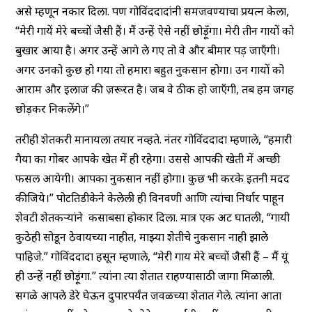
असे म्हणून नकार दिला. पण गोविंददादांनी समजवण्याचा प्रयत्न केला,
“मेरी गायें मेरे बच्चों जैसी हैं। मैं उन्हें ऐसे नहीं छोड़ूँगा। मेरी तीन गायों को
बुखार आया है। अगर उन्हें आगे ले गए तो वे और बीमार पड़ जाएँगी।
अगर उनको कुछ हो गया तो हमारा बहुत नुकसान होगा। उन गायों को
आराम और इलाज की ज़रूरत है। जब वे ठीक हो जाएँगी, तब हम जगह
छोड़कर निकलेंगे।”
तरीही शेतकरी मानायला तयार नव्हते. नंतर गोविंददादा म्हणाले, “हमारी
गैया का गोबर आपके खेत में ही रहेगा। उससे आपकी खेती में अच्छी
फसल आयेगी। आपका नुकसान नहीं होगा। कुछ भी करके इतनी मदद
कीजिये।” पोटतिडीकेने केलेली ही विनवणी आणि त्यांचा निर्धार पाहून
शेवटी शेतकऱ्यांने कसाबसा होकार दिला. मात्र एक अट घातली, “गायी
कुठेही सोडून ठेवायच्या नाहीत, माझ्या शेतीचे नुकसान नाही झाले
पाहिजे.” गोविंददादा हसून म्हणाले, “मेरी गाय मेरे बच्चों जैसी हैं – मैं यूं
ही उन्हें नहीं छोड़ूंगा.” त्यांना त्या शेतात राहण्यासाठी जागा मिळाली.
सगळे आपले डेरे घेऊन दुपारपर्यंत जवळच्या शेतात गेले. त्यांना आता