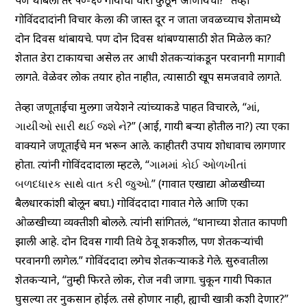
पण थांबलो तर ५०-६० गायींचा चारा कुठून आणायचा?” तेव्हा
गोविंददादांनी विचार केला की जास्त दूर न जाता जवळच्याच शेतामध्ये
दोन दिवस थांबायचे. पण दोन दिवस थांबण्यासाठी शेत मिळेल का?
शेतात डेरा टाकायचा असेल तर आधी शेतकऱ्यांकडून परवानगी मागावी
लागते. वेळेवर लोक तयार होत नाहीत, त्यासाठी खूप समजवावे लागते.
तेव्हा जणूताईचा मुलगा जयेशने त्यांच्याकडे पाहत विचारले, “માં,
ગાયીઓ સારી થઈ જશે ને?” (आई, गायी बऱ्या होतील ना?) त्या एका
वाक्याने जणूताईंचे मन भरून आले. काहीतरी उपाय शोधावाच लागणार
होता. त्यांनी गोविंददादाला म्हटले, “ગામમાં કોઈ ઓળખીતાં
બળદધારક સાથે વાત કરી જુઓ.” (गावात एखाद्या ओळखीच्या
बैलधारकांशी बोलून बघा.) गोविंददादा गावात गेले आणि एका
ओळखीच्या व्यक्तीशी बोलले. त्यांनी सांगितलं, “धानाच्या शेतात कापणी
झाली आहे. दोन दिवस गायी तिथे ठेवू शकशील, पण शेतकऱ्यांची
परवानगी लागेल.” गोविंददादा लगेच शेतकऱ्याकडे गेले. सुरुवातीला
शेतकऱ्याने, “तुम्ही फिरते लोक, रोज नवी जागा. चुकून गायी पिकात
घुसल्या तर नुकसान होईल. तसे होणार नाही, ह्याची खात्री कशी देणार?”