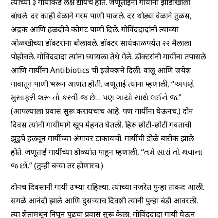
त्यांच्या ३ गायींकडे लक्ष द्यायचे होते. जणूताईंनी गायींना झाडाखाली
बांधले. दर काही वेळाने गरम पाणी पाजले. दर थोड्या वेळाने तुळस,
अद्रक आणि हळदीचे कोमट पाणी दिले. गोविंददादांनी त्यांच्या
ओळखीच्या डॉक्टरांना बोलावले. डॉक्टर सायंकाळपर्यंत २२ मैलाला
पोहोचले. गोविंददादा त्यांना घ्यायला तेथे गेले. डॉक्टरांनी गायींना तपासले
आणि गायींना Antibiotics ची इंजेक्शने दिली. वालू आणि जयेश
गावातून पाणी भरून आणत होती. जणूताई त्यांना म्हणाली, “અપણે
મુસાફરી શરૂ તો કરવી જ છે… પણ ગાયો સાથે લઈને જ.”
(आपल्याला प्रवास सुरू करायचाच आहे. पण गायींना घेऊनच.) दोन
दिवस त्यांनी गायींमागे खूप मेहनत घेतली. हिरु छोटी-छोटी गवताची
झुडुपे हलवून गायींच्या अंगावर टाकायची. गायींची डोळे बारीक झाले
होते. जणूताई गायींच्या डोळ्यांत पाहून म्हणाली, “તમે સારાં તો થવાના
જ છો.” (तुम्ही बऱ्या तर होणारच.)
दोनच दिवसांनी गायी उभ्या राहिल्या. त्यांच्या नजरेत पुन्हा ताकद आली.
सगळे आनंदी झाले आणि दुसऱ्याच दिवशी त्यांनी पुन्हा बंडी आवरली.
त्या शेतामधून निघून पुढचा प्रवास सुरू केला. गोविंददादा गायी घेऊन