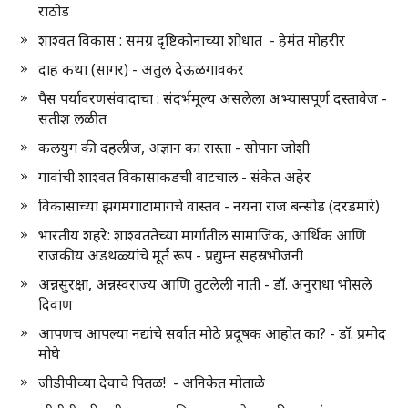
राठोड
शाश्वत विकास : समग्र दृष्टिकोनाच्या शोधात - हेमंत मोहरीर
दाह कथा (सागर) - अतुल देऊळगावकर
पैस पर्यावरणसंवादाचा : संदर्भमूल्य असलेला अभ्यासपूर्ण दस्तावेज -
सतीश लळीत
कलयुग की दहलीज, अज्ञान का रास्ता - सोपान जोशी
गावांची शाश्वत विकासाकडची वाटचाल - संकेत अहेर
विकासाच्या झगमगाटामागचे वास्तव - नयना राज बन्सोड (दरडमारे)
भारतीय शहरे: शाश्वततेच्या मार्गातील सामाजिक, आर्थिक आणि
राजकीय अडथळ्यांचे मूर्त रूप - प्रद्युम्न सहस्रभोजनी
अन्नसुरक्षा, अन्नस्वराज्य आणि तुटलेली नाती - डॉ. अनुराधा भोसले
दिवाण
आपणच आपल्या नद्यांचे सर्वात मोठे प्रदूषक आहोत का? - डॉ. प्रमोद
मोघे
जीडीपीच्या देवाचे पितळ! - अनिकेत मोताळे