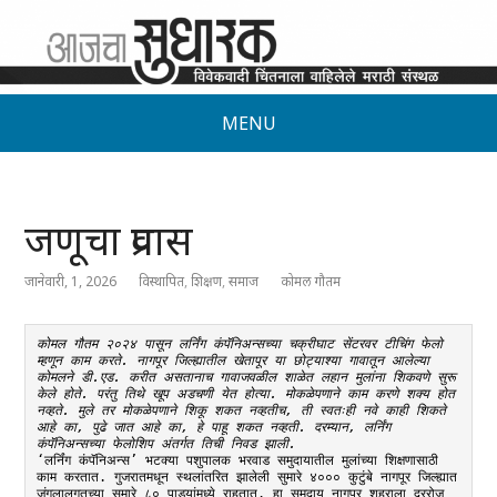
MENU
जणूचा प्रवास
जानेवारी, 1, 2026
विस्थापित
,
शिक्षण
,
समाज
कोमल गौतम
कोमल गौतम २०२४ पासून लर्निंग कंपॅनिअन्सच्या चक्रीघाट सेंटरवर टीचिंग फेलो 
म्हणून काम करते. नागपूर जिल्ह्यातील खेतापूर या छोट्याश्या गावातून आलेल्या 
कोमलने डी.एड. करीत असतानाच गावाजवळील शाळेत लहान मुलांना शिकवणे सुरू 
केले होते. परंतु तिथे खूप अडचणी येत होत्या. मोकळेपणाने काम करणे शक्य होत 
नव्हते. मुले तर मोकळेपणाने शिकू शकत नव्हतीच, ती स्वतःही नवे काही शिकते 
आहे का, पुढे जात आहे का, हे पाहू शकत नव्हती. दरम्यान, लर्निंग 
कंपॅनिअन्सच्या फेलोशिप अंतर्गत तिची निवड झाली.
‘लर्निंग कंपॅनिअन्स’ भटक्या पशुपालक भरवाड समुदायातील मुलांच्या शिक्षणासाठी 
काम करतात. गुजरातमधून स्थलांतरित झालेली सुमारे ४००० कुटुंबे नागपूर जिल्ह्यात 
जंगलालगतच्या सुमारे ८० पाड्यांमध्ये राहतात. हा समुदाय नागपूर शहराला दररोज 