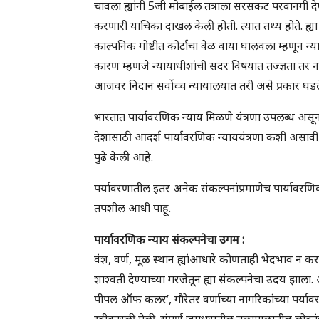
चावला ह्यांनी 5जी मोबाईल तंत्राला सरसकट परवानगी द
करणारी याचिका दाखल केली होती. त्यात तथ्य होते. ह्या 
काल्पनिक गोष्टीत कोर्टाचा वेळ वाया घालवला म्हणून न्य
कारण म्हणजे न्यायाधीशांची सदर विषयात तज्ज्ञता तर न
आजवर निदान सर्वोच्च न्यायालयात तरी असे प्रकार घडल
भारतात पार्यावरणिक न्याय मिळणे यंत्रणा उपलब्ध असू
देशासाठी आदर्श पार्यावरणिक न्याययंत्रणा कशी असावी, 
पुढे केली आहे.
पर्यावरणातील इतर अनेक संकल्पनांप्रमाणेच पार्यावरण
तपशील आधी पाहू.
पार्यावरणिक
न्याय संकल्पनेचा
उगम
:
वंश, वर्ण, मूळ स्थान ह्यांआधारे कोणताही भेदभाव न 
शाश्वती देण्याच्या गरजेतून ह्या संकल्पनेचा उदय झाला
पीपल ऑफ कलर’, गौरेतर वर्णाच्या नागरिकांच्या पर्यावर
स्वीकारली गेली. संपूर्ण जगभरातील तळागाळातील लोकांच्य