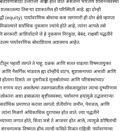
जावणीसाठी उत्तरोत्तर आग्रही होत जाते असताना भारतीय शासनव्यवस्था
शतकातल्या तिसर्‍या दशकातील ही परिस्थिती आहे. ह्या दोन्ही
द्धी (equity). पार्यावरणिक बोधाचा कस लागणारी ही दोन क्षेत्रे म्हणता
मिळाल्याने सर्वाधिक नुकसान ज्यांचे होते आहे, त्यांना आपले तसे
रकारी आशिर्वादाने जे हे नुकसान निरंकुश, बेबंद, राक्षसी पद्धतीने
वी, उत्तम पार्यावरणिक बोधाशिवाय अशक्यच आहेत.
ौकटीतून पहावी लागते ते पाहू. ठळक आणि सतत वाढत्या विषमतायुक्त
वा आणि नैसर्गिक भांडवल ह्या दोन्हींचे वाटप, सुशासनाच्या अभावी आणि
होताना दिसते. तर दुसरीकडे मूलस्रोतांच्या आणि परिसंस्थांच्या/
टण्यात नगण्य वाटा असलेल्या तळागाळातील लोकसमूहांवर त्याचा दुष्परिणाम
ंना अशा ढासळत्या सृष्टीव्यवस्था, पर्यावरण हयांमुळे उद्भवणार्‍या
मना सर्वाधिक प्रमाणात करावा लागतो. शेतीयोग्य जमीन, पेयजल, आणि
त त्यांना मिळणे अधिकाधिक दुरापास्त होत जाते. ज्या पद्धतीने
पन सध्याच्या जगात होते, किंवा जसे ते आजवर होत आले, त्यामुळे शोषितांची
ि संरचनात्मक विषमता हीच त्याची फलिते मिळत राहिली. पर्यावरणाचा