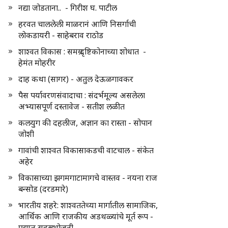
नद्या जोडताना.. - गिरीश घ. पाटील
हरवत चाललेली माळरानं आणि निसर्गाची
लोकडायरी - साहेबराव राठोड
शाश्वत विकास : समग्र दृष्टिकोनाच्या शोधात -
हेमंत मोहरीर
दाह कथा (सागर) - अतुल देऊळगावकर
पैस पर्यावरणसंवादाचा : संदर्भमूल्य असलेला
अभ्यासपूर्ण दस्तावेज - सतीश लळीत
कलयुग की दहलीज, अज्ञान का रास्ता - सोपान
जोशी
गावांची शाश्वत विकासाकडची वाटचाल - संकेत
अहेर
विकासाच्या झगमगाटामागचे वास्तव - नयना राज
बन्सोड (दरडमारे)
भारतीय शहरे: शाश्वततेच्या मार्गातील सामाजिक,
आर्थिक आणि राजकीय अडथळ्यांचे मूर्त रूप -
प्रद्युम्न सहस्रभोजनी