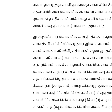
वाढता ऱ्हास मूलभूत मानवी हक्कांपासून त्यांना वंचित 
ठरला; आणि अशा पार्यावरणिक अन्यायाचा सामना करण्यासा
देण्यासाठी हे गरीब आणि बाधित समूह कमी पडल्याने ते
आणखी गडद होत जाणार हे मानवाला लक्षात आले.
ह्या संदर्भचौकटीत पार्यावरणिक न्याय ही संकल्पना पहा
साधनसंपत्ती आणि नैसर्गिक मूलस्रोत ह्यांच्या उपभोगाचे आ
सेवांची ढासळती परिस्थिती, तसेच वाढते प्रदूषण ह्या सर
असमान परिणाम – हे सर्व टाळणे, तसेच त्या सर्वाशी संबंधि
उत्तरदायित्वाची एक यंत्रणा म्हणजे पार्यावरणिक न्याय. न
पर्यावरणाच्या संदर्भात योग्य कायद्याचे नियंत्रण लाग
सहसा निकाली निघू शकणार्‍या तंट्या/दाव्यांमध्ये तीन प्
केलेला दावा. (उदाहरणार्थ, एखादा लोकसमूह एखाद्या कं
शासनाच्या काही निर्णयांना विरोध करते आहे. (उदाहरण
सरकारी निर्णयाला विरोध करते आहे.) किंवा (३) काही 
ठोठावते आहे. (प्रदूषणविषयक नियमांची पायमल्ली केल्या