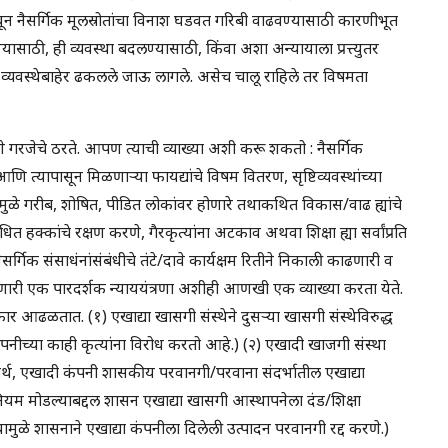
ठेवून नैसर्गिक मूलस्रोतांचा विनाश घडवत गरिबी वाढवण्यासाठी कारणीभूत
ठी, ही व्यवस्था बदलण्यासाठी, किंवा अशा अन्यायाला प्रत्त्युतर
 व्यवस्थेबाहेर ढकलले जाऊ लागले. असेच चालू राहिले तर विषमता
णे गरजेचे ठरते. आपण त्याची व्याख्या अशी करू शकतो : नैसर्गिक
णि त्यापासून मिळणार्‍या फायद्यांचे विषम वितरण, सृष्टिव्यवस्थांच्या
्वांमुळे गरीब, शोषित, पीडित लोकांवर होणारे तथाकथित विकास/वाढ ह्यांचे
त हक्कांचे रक्षण करणे, गैरकृत्यांना अटकाव अथवा शिक्षा ह्या सर्वांप्रति
ैसर्गिक संसाधंनांसंबंधीचे तंटे/दावे कार्यक्षम रितीने निकाली काढणारी व
ू करणारी एक पारदर्शक न्याययंत्रणा अशीही आणखी एक व्याख्या करता येते.
रकार आढळतात. (१) एखाद्या खासगी संस्थेने दुसर्‍या खासगी संस्थेविरुद्ध
पनीच्या काही कृत्यांना विरोध करतो आहे.) (२) एखादी खाजगी संस्था
ार्थ, एखादी कंपनी शासकीय परवानगी/परवाना संदर्भातील एखाद्या
नियम मोडल्याबद्दल शासन एखाद्या खासगी आस्थापनेला दंड/शिक्षा
मुळे शासनाने एखाद्या कंपनीला दिलेली उत्पादन परवानगी रद्द करणे.)