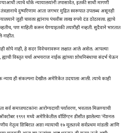
ेण्याआधी त्याचे धोके न्यायालयांनी तपासावेत, इतकी साधी मागणी
तंत्रज्ञानाचे दुष्परिणाम आता जगभर मुद्रित स्वरूपात उपलब्ध असूनही
ायालयाने जुही चावला ह्यांनाच पंचवीस लाख रुपये दंड ठोठावला. ह्याचे
व्हतीच, पण माहिती करून घेण्याइतकी तयारीही नव्हती. सुदैवाने भारतात
े नाहीत.
नही सोपे नाही, हे सदर विवेचनावरून लक्षात आले असेल. आपल्या
ह्याची विस्तृत चर्चा अभयराज नाईक ह्यांच्या शोधनिबंधाचा संदर्भ घेऊन
िक न्याय ही संकल्पना देखील अमेरिकेत उदयाला आली. त्याचे काही
करता सर्व समाजघटकांना आरोग्यदायी पर्यावरण, भवताल मिळण्याची
. ऑक्टोबर १९९१ मध्ये अमेरिकेतील वॉशिंग्टन डीसीत झालेल्या ‘नॅशनल
णीय नेतृत्व शिबिरात अशा न्यायाची १७ मूलतत्त्वे सर्वप्रथम मांडली आणि
ा चळवळी आता ह्या तत्त्वांचा आग्रह धरतात. ही सतरा तत्त्वे अशी: