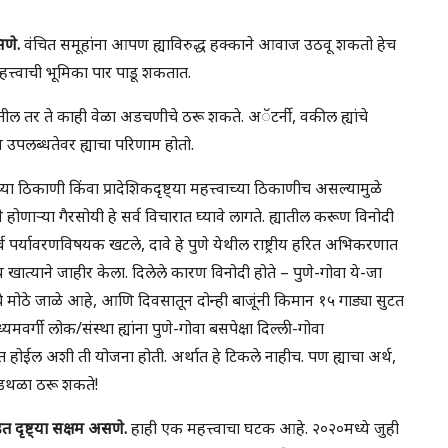
णे.
वंचित समूहांना आपण ह्याविरुद्ध हक्काने आवाज उठवू शकतो हेच
महत्त्वाची भूमिका पार पाडू शकतात.
 तर ते काही वेळा अडचणीचे ठरू शकते. अॅटर्नी, वकील ह्यांचे
 उपलब्धतेवर ह्याचा परिणाम होतो.
 ठिकाणी किंवा प्रादेशिकदृष्ट्या महत्त्वाच्या ठिकाणीच असल्यामुळे
णार्‍या गैरसोयी हे सर्व विचारात घ्यावे लागते. ह्यातील करूण विनोदी
पर्यावरणविषयक खटले, दावे हे पुणे येथील राष्ट्रीय हरित अभिकरणात
 खात्याने जाहीर केला. दिलेले कारण विनोदी होते – पुणे-गोवा ये-जा
े मोठे जाळे आहे, आणि दिवसातून दोन्ही बाजूंनी किमान १५ गाड्या सुटत
मवर्गी लोक/संस्था ह्यांना पुणे-गोवा बसपेक्षा दिल्ली-गोवा
 होईल अशी ती योजना होती. अर्थात हे टिकले नाहीच. पण ह्याचा अर्थ,
 अडथळा ठरू शकते!
 दृष्ट्या सक्षम असणे.
हाही एक महत्त्वाचा घटक आहे. २०२०मध्ये जुही