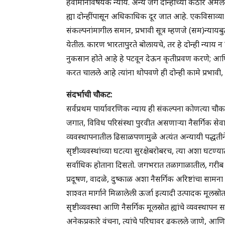
हवामानविषयक न्याय. अन्य जग दोन्हींच्या कठोर अंमलब
ह्या दोन्हींपासून अधिकाधिक दूर जात आहे. एकविसाव्या 
संकल्पनांमागील समान, प्रभावी सूत्र म्हणजे (सम)न्यायबु
येतील. कारण भारतापुरते बोलायचे, तर हे दोन्ही न्याय न 
नुकसान होते आहे हे पटवून देऊन कृतीप्रवण करणे; आणि स
करत चालले आहे त्यांना थोपवणे ही दोन्ही कामे प्रभा
संदर्भाची
चौकट:
सर्वप्रथम पार्यावरणिक न्याय ही संकल्पना कोणत्या च
जगात, विविध परिसंस्था पुरवीत असणार्‍या नैसर्गिक से
व्यवस्थापनातील ढिसाळपणामुळे अत्यंत अन्यायी पद्धतीने 
सृष्टीव्यवस्थांच्या घटत्या सुरक्षेबरोबरच, त्या अशा घ
सर्वाधिक होताना दिसतो. जगभरात तळागाळातील, गरीब लोका
प्रदूषण, वादळे, दुष्काळ अशा नैसर्गिक अरिष्टांचा सा
शाश्वत मार्गाने मिळालेली ऊर्जा इत्यादी उत्पादक मूलस्रो
सृष्टीव्यवस्था आणि नैसर्गिक मूलस्रोत ह्यांचे व्यवस्था
अनेकप्रकारे वंचना, त्यांचे परिघावर ढकलले जाणे, आण