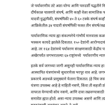
जे पर्यावरणीय तंटे अशा योग्य आणि पारदर्शी पद्धतीने 
दीर्घकाळ चालणारे संघर्ष, आणि काही वेळा सामाजिक फ
यादवी युद्धांपैकी, संघर्षांपैकी ४० ते ६० टक्के संघर्ष क
आफ्रिकेतील ३४ यादवी संघर्षांपैकी फक्त तीन संघर्ष/लढ
पार्यावरणिक न्याय ह्या संकल्पनेचे गांभीर्य मानवाला 
भक्कम कायदे झालेले दिसतात. १५० देशांनी आरोग्यदायी पर
आहे. तर १६४ देशांमधे पर्यावरण संरक्षणासाठी केंद्री
अखेरपर्यंत जगभरातल्या ६७ राष्ट्रांमध्ये पर्यावरणीय न
इतके सर्व जागच्या जागी असुनही पार्यावरणिक न्याय हा प
आस्थापित यंत्रणांमध्ये सुधारणेला भरपूर वाव आहे. जगभ
प्रकारचे अडथळे प्रामुख्याने येताना दिसतात. (हे चित्
यंत्रणा उपलब्ध आहे हे माहिती नसणे, किंवा ती सहजी
वापरता येण्याची सोय नसणे, आणि दावा लढवण्यासाठी आ
समावेश ह्यात होतो. असा न्याय उपलब्ध असणे आणि तशा 
घटकांवरही अवलंबून असते. ते असे –