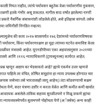
निकाली निघत नाहीत, त्यांचे पर्यावसन बहुतेक वेळा पर्यावरणीय नुकसान,
ाळणी इतके गंभीर असू शकतात. मागील साठ वर्षांत झालेल्या नागरी
ाही प्रकारे नैसर्गिक संसाधनांशी जोडलेले होते, असे इतिहास सांगतो. तसेच
ाया जमिनीशी निगडित नव्हत्या.
कळल्यामुळेच की काय २०१७ सालापर्यंत १७६ देशांमध्ये पर्यावरणविषयक
्यावरण, किंवा पर्यावरणरक्षण हा मुद्दा त्यांच्या घटनेत समाविष्ट केला
य पातळीवर मंत्रालये आहेत. यूएनडीपीच्या एका अहवालानुसार २०२१च्या
्यायालये आणि २११६ न्यायाधिकरणे (ट्रायब्यूनल्स) कार्यरत आहेत.
्रश्न म्हणून अद्याप का भेडसावतो आहे? ह्याचे एकमेव उत्तर म्हणजे
रात पाहिले तर वंचित, शोषित समूहांना हा न्याय उपलब्ध होण्यात चार
र जवळपास जसेच्या तसे भारतालाही लागू आहेच.) तंटा सोडवण्याची सक्षम
 शोधता येणे, सदर यंत्रणा उशीर न करता वेळेत आणि कमीत कमी खर्चात
वश्यक असलेले तांत्रिक सहाय्य सुरळीतपणे न मिळू शकणे ह्यांचा
न्यायव्यवस्थेपर्यंत सुलभपणे पोहोचता येणे (अॅक्सेस) अन्य काही