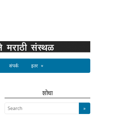
संपर्क
इतर
शोधा