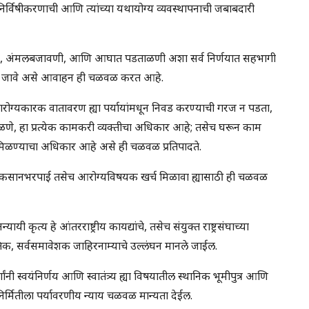
 निर्विषीकरणाची आणि त्यांच्या यथायोग्य व्यवस्थापनाची जबाबदारी
योजन, अंमलबजावणी, आणि आघात पडताळणी अशा सर्व निर्णयात सहभागी
घेतले जावे असे आवाहन ही चळवळ करत आहे.
रोग्यकारक वातावरण ह्या पर्यायांमधून निवड करण्याची गरज न पडता,
ळणे, हा प्रत्येक कामकरी व्यक्तीचा अधिकार आहे; तसेच घरून काम
ता मिळण्याचा अधिकार आहे असे ही चळवळ प्रतिपादते.
अशी नुकसानभरपाई तसेच आरोग्यविषयक खर्च मिळावा ह्यासाठी ही चळवळ
 कृत्य हे आंतरराष्ट्रीय कायद्यांचे, तसेच संयुक्त राष्ट्रसंघाच्या
क, सर्वसमावेशक जाहिरनाम्याचे उल्लंघन मानले जाईल.
नी स्वयंनिर्णय आणि स्वातंत्र्य ह्या विषयातील स्थानिक भूमीपुत्र आणि
निर्मितीला पर्यावरणीय न्याय चळवळ मान्यता देईल.