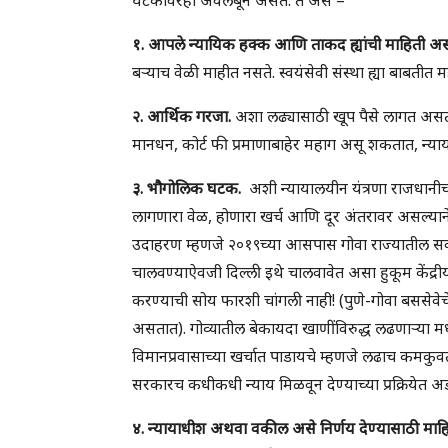
१. आपले न्यायिक हक्क आणि ताकद ह्यांची माहिती अस
बर्‍याच वेळी माहीत नसते. स्वयंसेवी संस्था ह्या बाबतीत 
२. आर्थिक गरजा.
अशा लढ्यासाठी खूप पैसे लागत असतील
मानधन, कोर्ट फी प्रमाणाबाहेर महाग असू शकतात, न्याय
३. भौगोलिक घटक.
अशी न्यायालयीन यंत्रणा राजधानीच्या
लागणारा वेळ, होणारा खर्च आणि दूर अंतरावर असल्याने हो
उदाहरण म्हणजे २०१९च्या आसपास गोवा राज्यातील सर्व 
चालवण्याऐवजी दिल्ली इथे चालवावेत असा हुकूम केंद्रीय
करण्याची सोय फारशी चांगली नाही! (पुणे-गोवा बससेवेच
असतात). गोव्यातील बेकायदा खाणींविरुद्ध लढणार्‍या मध्य
विमानप्रवासाच्या खर्चात पाडायचे म्हणजे लढाच कमकुवत
सरकारच कधीकधी न्याय मिळवून देण्याच्या प्रक्रियेत
४. न्यायाधीश अथवा वकील असे निर्णय देण्यासाठी माहित