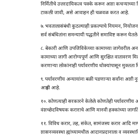
निर्मितीचे उत्तरदायिकत्व पक्के करून अशा कचर्‍याच्या
टाकली जावी, असे आवाहन ही चळवळ करत आहे.
७. भवतालासंबंधी कुठल्याही प्रकल्पाचे नियमन, नि
सर्व संबंधितांना समन्यायी पद्धतीने समाविष्ट करून 
८. बेकारी आणि उपजिविकेच्या कामाच्या जागेवरील अना
कामाच्या जागी आरोग्यपूर्ण आणि सुरक्षित वातावरण मि
करणार्‍या लोकांनाही पर्यावरणीय धोक्यांपासून मुक्त
९. पर्यावरणीय अन्यायांना बळी पडणार्‍या सर्वांना 
आग्रही आहे.
१०. कोणत्याही सरकारने केलेले कोणतेही पर्यावरणीय अन्यायी
वंशच्छेदविषयक कराराचे आणि मानवी हक्कांच्या जागति
११. विविध करार, तह, संकेत, सामंजस्य करार आदि मार्गां
शासनव्यवस्था ह्यांच्यामधील आदानप्रदानाला व व्यवस्था