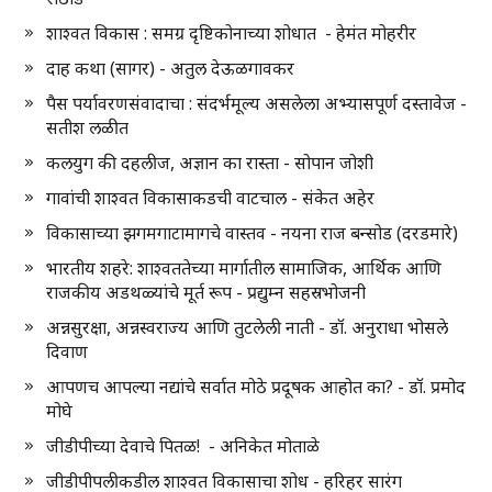
शाश्वत विकास : समग्र दृष्टिकोनाच्या शोधात - हेमंत मोहरीर
दाह कथा (सागर) - अतुल देऊळगावकर
पैस पर्यावरणसंवादाचा : संदर्भमूल्य असलेला अभ्यासपूर्ण दस्तावेज -
सतीश लळीत
कलयुग की दहलीज, अज्ञान का रास्ता - सोपान जोशी
गावांची शाश्वत विकासाकडची वाटचाल - संकेत अहेर
विकासाच्या झगमगाटामागचे वास्तव - नयना राज बन्सोड (दरडमारे)
भारतीय शहरे: शाश्वततेच्या मार्गातील सामाजिक, आर्थिक आणि
राजकीय अडथळ्यांचे मूर्त रूप - प्रद्युम्न सहस्रभोजनी
अन्नसुरक्षा, अन्नस्वराज्य आणि तुटलेली नाती - डॉ. अनुराधा भोसले
दिवाण
आपणच आपल्या नद्यांचे सर्वात मोठे प्रदूषक आहोत का? - डॉ. प्रमोद
मोघे
जीडीपीच्या देवाचे पितळ! - अनिकेत मोताळे
जीडीपीपलीकडील शाश्वत विकासाचा शोध - हरिहर सारंग