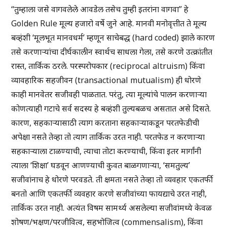
“तुम्हाला जसे वागवलेले आवडेल तसेच तुम्ही इतरांना वागवा” हे
Golden Rule मूल्य हजारो वर्षे जुने आहे. मानवी मनोवृत्तीत ते मूल्य
बव्हंशी ‘मूलभूत मानवधर्म’ म्हणून साचेबद्ध (hard coded) झाले
कारण
तसे करणार्‍यांचा
दीर्घकालीन स्वार्थच
साधला गेला, तसे करणे उत्क्रांतीत
रास्त, तार्किक ठरले
. परस्परोपकार (reciprocal altruism) किंवा
व्यावहारिक सहजीवन (transactional mutualism) ही धोरणे
काही मानवेतर सजीवही पाळतात. परंतु, त्या मूल्यांचे पालन करणार्‍या
कोणत्याही गटाचे सर्व सदस्य हे बव्हंशी तुल्यबळच असतात असे दिसते.
कारण, सहकार्‍यासाठी त्याग करताना सहकार्‍याकडून परतफेडीची
अपेक्षा नसते तेव्हा तो त्याग तार्किक उरत नाही. परतफेड न करणार्‍या
सहकार्‍याला टाळण्याची, त्याचा तोटा करण्याची, किंवा इतर मार्गांनी
त्याला ‘शिक्षा’ घडवून आणण्याची कुवत बाळगणार्‍या, ‘समतुल्य’
सजीवांनाच हे धोरणे परवडते. ती क्षमता नसते तेव्हा तो व्यवहार एकतर्फी
बनतो
आणि एकतर्फी व्यवहार करणे सजीवांच्या फायद्याचे उरत नाही,
तार्किक उरत नाही.
अत्यंत विषम सामर्थ्य असलेल्या सजीवांमध्ये केवळ
शोषण/भक्षण/परजीवित्व, सहभोजित्व (commensalism), किंवा