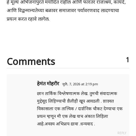
हे मूल्य अभिजनांपुरते मर्यादित राहील आणि फारतर राजाश्रय, कायदे,
आणि विद्वन्मान्यतेच्या बळावर समाजावर पर्यावरणवाद लादण्याचा
प्रयत्न करत रहावे लागेल.
Comments
1
हेमंत मोहरीर
जुलै, 7, 2026 at 2:19 pm
छान तार्किक विश्लेषणात्मक लेख. तुमची संवादात्मक
मुद्देसूद लिहिण्याची शैलीही खूप आवडली . शाश्वत
विकासाला एक तात्त्विक / दार्शनिक चौकट देण्याचा एक
प्रयत्न म्हणून मी एक लेख याच अंकात लिहिला
आहे.अवश्य अभिप्राय द्यावा .धन्यवाद .
REPLY