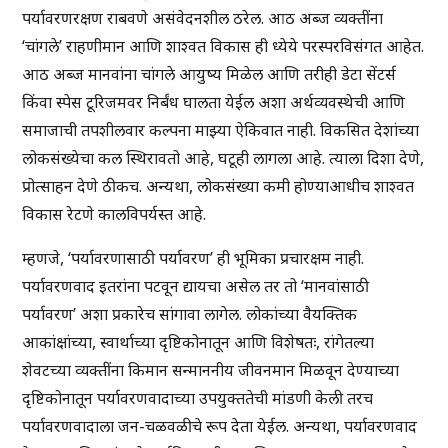
पर्यावरणरक्षण राबवणे असंवेदनशील ठरेल. आठ अब्ज व्यक्तींना
‘चांगले’ राहणीमान आणि शाश्वत विकास ही ध्येये परस्परविसंगत आहेत.
आठ ‌अब्ज मानवांना चांगले आयुष्य मिळेल आणि तरीही डेटा सेंटर्स
किंवा स्पेस टूरिजमवर निर्बंध घालता येईल अशा अर्थव्यवस्थेची आणि
समाजाची तपशीलवार कल्पना माझ्या ऐकिवात नाही. विकसित देशांच्या
लोकसंख्येचा कल स्थिरावतो आहे, घटूही लागला आहे. त्याला दिशा देणे,
प्रोत्साहन देणे ठीकच. अन्यथा, लोकसंख्या कमी होण्याआधीच शाश्वत
विकास रेटणे कालविपर्यस्त आहे.
म्हणजे, ‘पर्यावरणासाठी पर्यावरण’ ही भूमिका प्रचारक्षम नाही.
पर्यावरणवाद इतरांना पटवून द्यायचा असेल तर तो ‘मानवांसाठी
पर्यावरण’ अशा प्रकारेच सांगावा लागेल. लोकांच्या वैयक्तिक
आकांक्षांच्या, स्वार्थाच्या दृष्टिकोनातून आणि विशेषतः, रांगेतल्या
शेवटच्या व्यक्तींना किमान सन्माननीय जीवनमान मिळवून देण्याच्या
दृष्टिकोनातून पर्यावरणवादाच्या उपयुक्ततेची मांडणी केली तरच
पर्यावरणवादाला जन-चळवळीचे रूप देता येईल. अन्यथा, पर्यावरणवाद