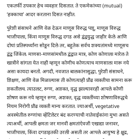
एकतर्फी उपकार हेच व्यवहार दिसतात. ते एकमेकांच्या (mutual)
‘हक्काचा’ आदर करताना दिसत नाहीत.
पुरेशी संसाधने आणि वेळ देऊन माणूस विरुद्ध पशू, माणूस विरुद्ध
भाजीपाला, किंवा माणूस विरुद्ध दगड असे द्वंद्वयुद्ध जाहीर केले आणि
दोघां प्रतिस्पर्ध्यांना सोडून दिले तर, बहुतेक सर्वच शक्यतांमध्ये माणूसच
द्वंद्व जिंकेल. माणसा-माणसांमधील द्वंद्वात मात्र, कोण कोणाला मारेल ते
खात्रीने सांगता येत नाही म्हणून कोणीच कोणत्याच माणसाला मारू नये
असा कायदा बनतो. अगदी, नवजात बालकांनासुद्धा, पुरेशी संसाधने,
शिक्षण, आणि वेळ मिळाल्यास ती कोणत्याही प्रौढ व्यक्तीचा सामना करू
शकतीलच. त्याउलट, रुग्ण, अशक्त, वृद्ध झाल्यावरही आपले कोणी
शोषण करू नये म्हणून रुग्ण, अशक्त, वृद्ध व्यक्तींच्या शोषणाविरुद्धचे
नियम निरोगी प्रौढ व्यक्ती मान्य करतात. ज्याअर्थी, vegetative
अवस्थेतील रुग्णांचा व्हेंटिलेटर बंद करण्याची नातेवाईकांना मुभा असते
त्याअर्थी, आपली क्षमता जर मानवी क्षमतांऐवजी एखाद्या जनावर,
भाजीपाला, किंवा दगडाइतकी उरली असती तर आपले आयुष्य हे क्षुद्र,