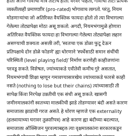
होतो आणि गावाचा मात्र तोटाच होतो. वरवर पाहता, गावाचा तोटा प्रत्येक
व्यक्तीलाही प्रमाणशीर (pro-rated) भोगावाच लागतो. परंतु, नियम
मोडणार्‍यांचा जो अतिरिक्त वैयक्तिक फायदा होतो तो त्या विभागल्या
गेलेल्या तोट्यापेक्षा मोठा असू शकतो. अगदी, नियमभंगामुळे होणारा
अतिरिक्त वैयक्तिक फायदा हा विभागल्या गेलेल्या तोट्यापेक्षा लहान
असण्याची शक्यता असली तरी, ‘स्वतःचा एक डोळा फुटू देऊन
प्रतिपक्षाचे दोन डोळे फोडणे’ ह्या धोरणाने ‘स्पर्धेसाठी समान संधींची
परिस्थिती (level playing field)’ निर्माण करणेही काहीजणांना
परवडू शकते. विशेषतः, ज्यांच्याकडे एवीतेवी कमीच गुरे असतात,
नियमभंगाची शिक्षा म्हणून गमावण्यासारखेच ज्यांच्याकडे फारसे काही
नसते (nothing to lose but their chains) त्यांच्यासाठी ती
सापेक्ष किंवा निरपेक्ष उन्नतीची एक संधी असू शकते. खासगी
जमीनमालकांनी स्वतःच्या मालकीची झाडे तोडण्यावर बंदी असते कारण
समाजाला झाडांची गरज असते. हे धोरण म्हणजे एक externality
(हलवायाच्या घरावर तुळशीपत्र) आहे कारण ह्या बंदीच्या बदल्यात,
समाजाला ऑक्सिजन पुरवल्याबद्दल त्या वृक्षमालकांना सरकारकडून