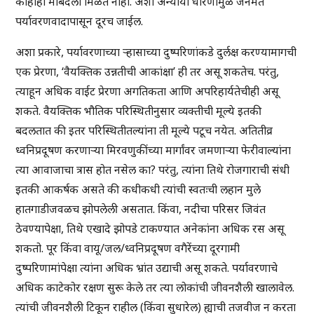
काहीही मोबदला मिळत नाही. अशा अन्यायी धोरणांमुळे जनमत
पर्यावरणवादापासून दूरच जाईल.
अशा प्रकारे, पर्यावरणाच्या र्‍हासाच्या दुष्परिणांकडे दुर्लक्ष करण्यामागची
एक प्रेरणा, ‘वैयक्तिक उन्नतीची आकांक्षा’ ही तर असू शकतेच. परंतु,
त्याहून अधिक वाईट प्रेरणा अगतिकता आणि अपरिहार्यतेचीही असू
शकते. वैयक्तिक भौतिक परिस्थितीनुसार व्यक्तीची मूल्ये इतकी
बदलतात की इतर परिस्थितीतल्यांना ती मूल्ये पटूच नयेत. अतितीव्र
ध्वनिप्रदूषण करणार्‍या मिरवणुकींच्या मार्गांवर जमणार्‍या फेरीवाल्यांना
त्या आवाजाचा त्रास होत नसेल का? परंतु, त्यांना तिथे रोजगाराची संधी
इतकी आकर्षक असते की कधीकधी त्यांची स्वतःची लहान मुले
हातगाडीजवळच झोपलेली असतात. किंवा, नदीचा परिसर जिवंत
ठेवण्यापेक्षा, तिथे एखादे झोपडे टाकण्यात अनेकांना अधिक रस असू
शकतो. पूर किंवा वायू/जल/ध्वनिप्रदूषण वगैरेंच्या दूरगामी
दुष्परिणामांपेक्षा त्यांना अधिक भ्रांत उद्याची असू शकते. पर्यावरणाचे
अधिक काटेकोर रक्षण सुरू केले तर त्या लोकांची जीवनशैली खालावेल.
त्यांची जीवनशैली टिकून राहील (किंवा सुधारेल) ह्याची तजवीज न करता