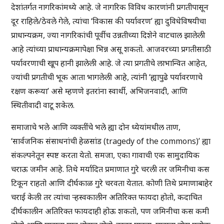
देशांतर्गत नागरिकांमध्ये आहे. जे नागरिक विविध कारणांनी प्रगतीपासून
दूर राहिले/ठेवले गेले, त्यांचा ‘विकास की पर्यावरण’ ह्या दुविधेविषयीचा
प्राधान्यक्रम, ज्या नागरिकांची पूर्वीच उन्नतीच्या दिशेने वाटचाल झालेली
आहे त्यांच्या प्राधान्यक्रमापेक्षा भिन्न असू शकतो. आजवरच्या प्रगतीसाठी
पर्यावरणाची खूप हानी झालेली आहे. जे त्या प्रगतीचे लाभान्वित आहेत,
ज्यांची प्रगतीची भूक आता भागलेली आहे, त्यांनी ‘ह्यापुढे पर्यावरणाचे
रक्षण करूया’ असे म्हणणे इतरांना स्वार्थी, अभिजनवादी, आणि
स्थितीवादी वाटू शकेल.
समाजाचे भले आणि व्यक्तींचे भले ह्या दोन ध्येयांमधील ताण,
‘सार्वजनिक संसाधनांची हेळसांड (tragedy of the commons)’ ह्या
संकल्पनेतून स्पष्ट करता येतो. समजा, एका गावाची एक सामुदायिक
चराऊ जमीन आहे. तिथे मर्यादित प्रमाणात गुरे चरली तर जमिनीचा कस
टिकून राहतो आणि दीर्घकाळ गुरे चरवता येतात. कोणी तिथे प्रमाणाबाहेर
चराई केली तर त्यांचा र्‍हस्वकालीन अतिरिक्त फायदा होतो, कदाचित
दीर्घकालीन अतिरिक्त फायदाही होऊ शकतो, पण जमिनीचा कस कमी