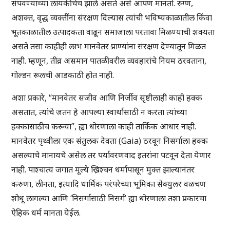
संपवण्याच्या लायकीचेच झाले असते असे आपण मानतो. रुग्ण,
अशक्त, वृद्ध व्यक्तींना संरक्षण दिल्यास त्यांची भविष्यकाळातील किंवा
भूतकाळातील उत्पादकता वाढून समाजाला परतावा मिळण्याची शक्यता
असते तसा काहीही लाभ मानवेतर प्राण्यांना संरक्षण देण्यातून मिळत
नाही. म्हणून, तीव्र असमान पातळीवरील व्यवहारांचे नियम ठरवताना,
गोल्डन रूलची आडकाठी होत नाही.
अशा प्रकारे, “मानवेतर सजीव आणि निर्जीव सृष्टीलाही काही हक्क
असतात, त्यांचे जतन हे आपल्या स्वार्थासाठी न करता त्यांच्या
हक्कांसाठीच करूया”, ह्या धोरणाला काही तार्किक आधार नाही.
मानवेतर पृथ्वीला एक संतुलक देवता (Gaia) ठरवून निसर्गाला हक्क
असल्याचे मानायचे असेल तर पर्यावरणवाद इतरांना पटवून देता येणार
नाही. पाश्चात्य जगात मूल्ये ख्रिश्चन धर्मापासून मुक्त झाल्यानंतर
करुणा, लीनता, इत्यादि धार्मिक परंपरेच्या भूमिका सेक्युलर वळचण
शोधू लागल्या आणि ‘निसर्गासाठी निसर्ग’ ह्या धोरणाला तशा प्रकारचा
ऐहिक धर्म मानता येईल.