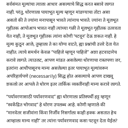
सर्वसंमत मूल्यांचा त्याला आधार असल्याचे सिद्ध करत बसावे लागत
नाही. परंतु, धोरणाला पायाभूत मूल्य म्हणून मांडण्याचा तोटा असा
असतो की ते ज्यांना मनापासून भावते त्यांनाच भावते. ज्यांना ते मूलभूत
गृहीतक आपोआप भावत नाही त्यांच्या गळी ते मूलभूत गृहीतक उतरवता
येत नाही, ते मूलभूत गृहीतक त्यांना कोणी ‘पटवून’ देऊ शकत नाही. हे
मूल्य कुठून आले, तुम्हाला ते का योग्य वाटते, ह्या प्रश्नांची उत्तरे देता येत
नाहीत. त्याचे समर्थन केवळ “पाहिजे म्हणून पाहिजे” अशा हटवादानेच
करावे लागते. त्याउलट, आपण मांडत असलेल्या धोरणाचा रास्तपणा जर,
इतरांना आधीपासूनच मान्य असलेल्या इतर पायाभूत मूल्यांवरून
अपरिहार्यपणे (necessarily) सिद्ध होत असल्याचे आपण दाखवू
शकलो तर आपले ते धोरण इतर तार्किक व्यक्तींनाही मान्य करावे लागते.
“पर्यावरणासाठी पर्यावरणवाद” ह्या धोरणाला प्रतिस्पर्धी हट्ट म्हणून
“स्वकेंद्रित भोगवाद” हे धोरण उपलब्ध आहे. कोणी म्हणाले की
“मानवेतर सजीवांना किंवा निर्जीव निसर्गाला काही हक्क असतात हेच
आम्हाला मान्य नाही” तर त्यांना पर्यावरणवाद कसा पटवून देता येईल?