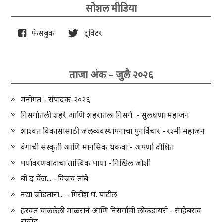
सोशल मीडिया
फेसबुक
ट्विटर
ताजा अंक – जुलै २०२६
मनोगत - संपादक-२०२६
निसर्गातली शहरे आणि शहरातला निसर्ग - सुलक्षणा महाजन
शाश्वत विकासासाठी जलव्यवस्थापनाचा पुनर्विचार - रश्मी महाजन
वेगाची संस्कृती आणि मानसिक थकवा - अपर्णा दीक्षित
पर्यावरणवादाचा तात्त्विक पाया - निखिल जोशी
बी द चेंज... - विजय तांबे
नद्या जोडताना.. - गिरीश घ. पाटील
हरवत चाललेली माळरानं आणि निसर्गाची लोकडायरी - साहेबराव
राठोड