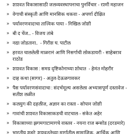
शाश्वत विकासासाठी जलव्यवस्थापनाचा पुनर्विचार - रश्मी महाजन
वेगाची संस्कृती आणि मानसिक थकवा - अपर्णा दीक्षित
पर्यावरणवादाचा तात्त्विक पाया - निखिल जोशी
बी द चेंज... - विजय तांबे
नद्या जोडताना.. - गिरीश घ. पाटील
हरवत चाललेली माळरानं आणि निसर्गाची लोकडायरी - साहेबराव
राठोड
शाश्वत विकास : समग्र दृष्टिकोनाच्या शोधात - हेमंत मोहरीर
दाह कथा (सागर) - अतुल देऊळगावकर
पैस पर्यावरणसंवादाचा : संदर्भमूल्य असलेला अभ्यासपूर्ण दस्तावेज -
सतीश लळीत
कलयुग की दहलीज, अज्ञान का रास्ता - सोपान जोशी
गावांची शाश्वत विकासाकडची वाटचाल - संकेत अहेर
विकासाच्या झगमगाटामागचे वास्तव - नयना राज बन्सोड (दरडमारे)
भारतीय शहरे: शाश्वततेच्या मार्गातील सामाजिक, आर्थिक आणि