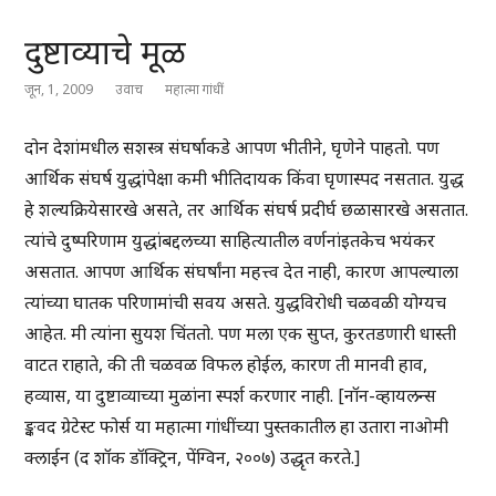
दुष्टाव्याचे मूळ
जून, 1, 2009
उवाच
महात्मा गांधीं
दोन देशांमधील सशस्त्र संघर्षाकडे आपण भीतीने, घृणेने पाहतो. पण
आर्थिक संघर्ष युद्धांपेक्षा कमी भीतिदायक किंवा घृणास्पद नसतात. युद्ध
हे शल्यक्रियेसारखे असते, तर आर्थिक संघर्ष प्रदीर्घ छळासारखे असतात.
त्यांचे दुष्परिणाम युद्धांबद्दलच्या साहित्यातील वर्णनांइतकेच भयंकर
असतात. आपण आर्थिक संघर्षांना महत्त्व देत नाही, कारण आपल्याला
त्यांच्या घातक परिणामांची सवय असते. युद्धविरोधी चळवळी योग्यच
आहेत. मी त्यांना सुयश चिंततो. पण मला एक सुप्त, कुरतडणारी धास्ती
वाटत राहाते, की ती चळवळ विफल होईल, कारण ती मानवी हाव,
हव्यास, या दुष्टाव्याच्या मुळांना स्पर्श करणार नाही. [नॉन-व्हायलन्स
ङ्कवद ग्रेटेस्ट फोर्स या महात्मा गांधींच्या पुस्तकातील हा उतारा नाओमी
क्लाईन (द शॉक डॉक्ट्रिन, पेंग्विन, २००७) उद्धृत करते.]