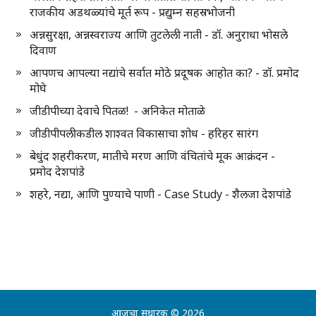
राजकीय अडथळ्यांचे मूर्त रूप - प्रद्युम्न सहस्रभोजनी
अन्नसुरक्षा, अन्नस्वराज्य आणि तुटलेली नाती - डॉ. अनुराधा भोसले
दिवाण
आपणच आपल्या नद्यांचे सर्वात मोठे प्रदूषक आहोत का? - डॉ. प्रमोद
मोघे
जीडीपीच्या देवाचे पितळ! - अनिकेत मोताळे
जीडीपीपलीकडील शाश्वत विकासाचा शोध - हरिहर सारंग
बेधुंद शहरीकरण, मातीचे मरण आणि वंचितांचे मूक आक्रंदन -
प्रमोद देशपांडे
शहरे, नद्या, आणि पुण्याचे पाणी - Case Study - शैलजा देशपांडे
आजचा सुधारक
© 2026