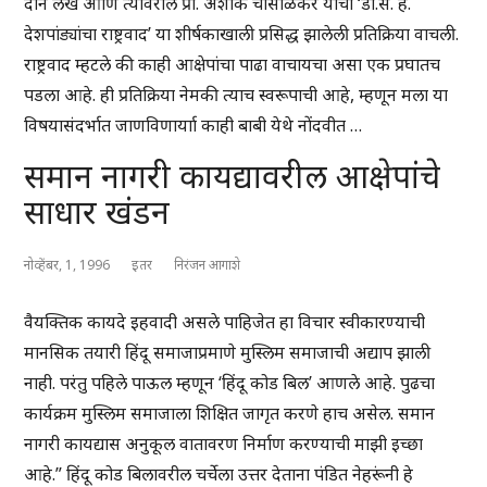
दोन लेख आणि त्यावरील प्रा. अशोक चौसाळकर यांची ‘डॉ.स. ह.
देशपांड्यांचा राष्ट्रवाद’ या शीर्षकाखाली प्रसिद्ध झालेली प्रतिक्रिया वाचली.
राष्ट्रवाद म्हटले की काही आक्षेपांचा पाढा वाचायचा असा एक प्रघातच
पडला आहे. ही प्रतिक्रिया नेमकी त्याच स्वरूपाची आहे, म्हणून मला या
विषयासंदर्भात जाणविणार्याा काही बाबी येथे नोंदवीत …
समान नागरी कायद्यावरील आक्षेपांचे
साधार खंडन
नोव्हेंबर, 1, 1996
इतर
निरंजन आगाशे
वैयक्तिक कायदे इहवादी असले पाहिजेत हा विचार स्वीकारण्याची
मानसिक तयारी हिंदू समाजाप्रमाणे मुस्लिम समाजाची अद्याप झाली
नाही. परंतु पहिले पाऊल म्हणून ‘हिंदू कोड बिल’ आणले आहे. पुढचा
कार्यक्रम मुस्लिम समाजाला शिक्षित जागृत करणे हाच असेल. समान
नागरी कायद्यास अनुकूल वातावरण निर्माण करण्याची माझी इच्छा
आहे.” हिंदू कोड बिलावरील चर्चेला उत्तर देताना पंडित नेहरूंनी हे