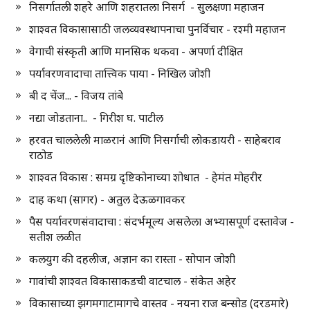
निसर्गातली शहरे आणि शहरातला निसर्ग - सुलक्षणा महाजन
शाश्वत विकासासाठी जलव्यवस्थापनाचा पुनर्विचार - रश्मी महाजन
वेगाची संस्कृती आणि मानसिक थकवा - अपर्णा दीक्षित
पर्यावरणवादाचा तात्त्विक पाया - निखिल जोशी
बी द चेंज... - विजय तांबे
नद्या जोडताना.. - गिरीश घ. पाटील
हरवत चाललेली माळरानं आणि निसर्गाची लोकडायरी - साहेबराव
राठोड
शाश्वत विकास : समग्र दृष्टिकोनाच्या शोधात - हेमंत मोहरीर
दाह कथा (सागर) - अतुल देऊळगावकर
पैस पर्यावरणसंवादाचा : संदर्भमूल्य असलेला अभ्यासपूर्ण दस्तावेज -
सतीश लळीत
कलयुग की दहलीज, अज्ञान का रास्ता - सोपान जोशी
गावांची शाश्वत विकासाकडची वाटचाल - संकेत अहेर
विकासाच्या झगमगाटामागचे वास्तव - नयना राज बन्सोड (दरडमारे)