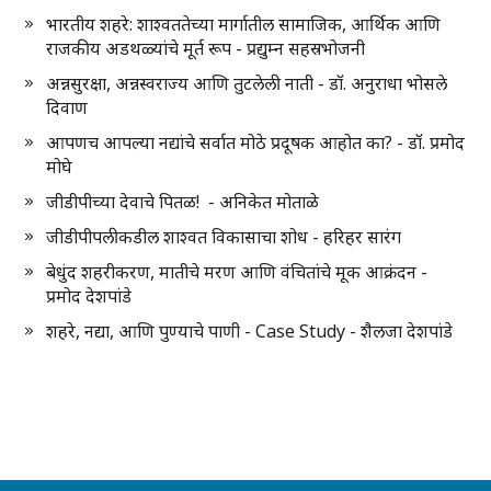
भारतीय शहरे: शाश्वततेच्या मार्गातील सामाजिक, आर्थिक आणि
राजकीय अडथळ्यांचे मूर्त रूप - प्रद्युम्न सहस्रभोजनी
अन्नसुरक्षा, अन्नस्वराज्य आणि तुटलेली नाती - डॉ. अनुराधा भोसले
दिवाण
आपणच आपल्या नद्यांचे सर्वात मोठे प्रदूषक आहोत का? - डॉ. प्रमोद
मोघे
जीडीपीच्या देवाचे पितळ! - अनिकेत मोताळे
जीडीपीपलीकडील शाश्वत विकासाचा शोध - हरिहर सारंग
बेधुंद शहरीकरण, मातीचे मरण आणि वंचितांचे मूक आक्रंदन -
प्रमोद देशपांडे
शहरे, नद्या, आणि पुण्याचे पाणी - Case Study - शैलजा देशपांडे