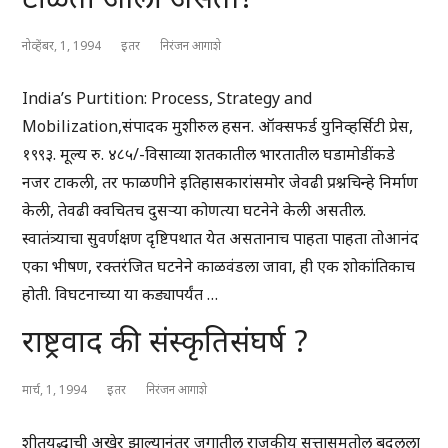
नोव्हेंबर, 1, 1994
इतर
निरंजन आगाशे
India’s Purtition: Process, Strategy and
Mobilization,संपादक मुशीरुल हसन. ऑक्सफर्ड युनिव्हर्सिटी प्रेस,
१९९३. मूल्य रु. ४८५/-विसाव्या शतकातील भारतातील घडामोडींकडे
नजर टाकली, तर फाळणीने इतिहासकारांसमोर जेवढी प्रश्नचिन्हे निर्माण
केली, तेवढी क्वचितच दुसर्‍या कोणत्या घटनेने केली असतील.
स्वातंत्र्याचा सुवर्णक्षण दृष्टिपथात येत असतानाच पाहता पाहता तोआनंद
एका भीषण, रक्तरंजित घटनेने काळवंडला जावा, ही एक शोकांतिकाच
होती. विघटनाच्या या कड्यापर्यंत …
राष्ट्रवाद की संस्कृतिसंघर्ष ?
मार्च, 1, 1994
इतर
निरंजन आगाशे
शीतयुद्धाची अखेर झाल्यानंतर जगातील राजकीय सत्तासमतोल बदलला