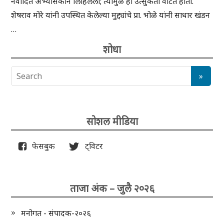
नवोदित अभ्यासकाने लिहिलेला; त्यामुळे ही उत्सुकता वाटत होती.
शेषराव मोरे यांनी उपस्थित केलेल्या मुद्द्यांचे प्रा. भोळे यांनी साधार खंडन
…
शोधा
सोशल मीडिया
फेसबुक
ट्विटर
ताजा अंक – जुलै २०२६
मनोगत - संपादक-२०२६