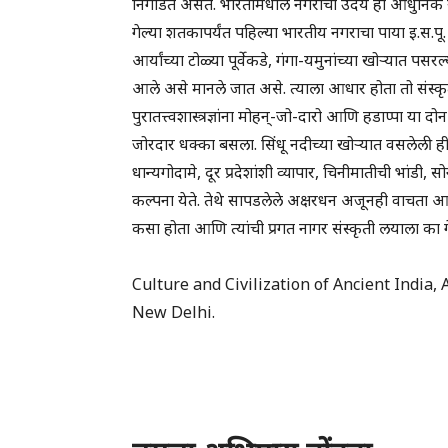
निगडित असते. भारतामधील नगरांचा उदय हा आधुनिक यंत्
गेल्या शतकापर्यंत पहिल्या भारतीय नगराचा पाया इ.स.प
आर्यांच्या टोळ्या पूर्वेकडे, गंगा-यमुनांच्या खोऱ्यात पस
आले असे मानले जात असे. त्याला आधार होता तो संस्कृत
पुरातत्त्वशास्त्रज्ञांना मोहन्-जो-दारो आणि हडाप्पा या
जोरदार धक्का बसला. सिंधू नदीच्या खोऱ्यात वसलेली ही दो
धान्यगोदामे, दूर प्रदेशांशी व्यापार, चिनीमातीची भांडी, सो
कल्पना येते. तेथे सापडलेले अक्षरधन अजूनही वाचता आल
कसा होता आणि त्यांची प्रगत नागर संस्कृती लयाला का ग
Culture and Civilization of Ancient India,
New Delhi.