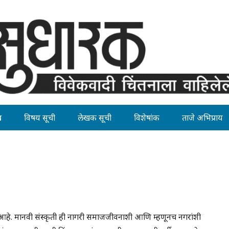
ह
विषय सूची
लेखक सूची
विशेषांक
ताजे अभिप्राय
ीचा आहे. मानवी संस्कृती ही नागरी समाजजीवनाशी आणि म्हणूनच नगरांशी