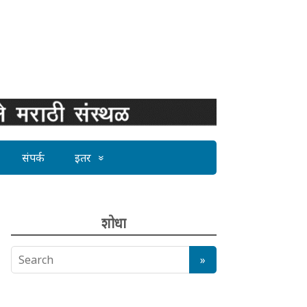
संपर्क
इतर
शोधा