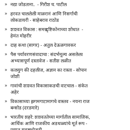
नद्या जोडताना.. - गिरीश घ. पाटील
हरवत चाललेली माळरानं आणि निसर्गाची
लोकडायरी - साहेबराव राठोड
शाश्वत विकास : समग्र दृष्टिकोनाच्या शोधात -
हेमंत मोहरीर
दाह कथा (सागर) - अतुल देऊळगावकर
पैस पर्यावरणसंवादाचा : संदर्भमूल्य असलेला
अभ्यासपूर्ण दस्तावेज - सतीश लळीत
कलयुग की दहलीज, अज्ञान का रास्ता - सोपान
जोशी
गावांची शाश्वत विकासाकडची वाटचाल - संकेत
अहेर
विकासाच्या झगमगाटामागचे वास्तव - नयना राज
बन्सोड (दरडमारे)
भारतीय शहरे: शाश्वततेच्या मार्गातील सामाजिक,
आर्थिक आणि राजकीय अडथळ्यांचे मूर्त रूप -
प्रद्युम्न सहस्रभोजनी