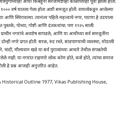
रयुगाच्याही आधी किंबहुना सरंजामशाही काळाच्याही पूर्वी झाला होता.
ू. १००० वर्ष घातला गेला होता अशी समजूत होती. वायव्येकडून आलेल्या
रल्या आणि स्थिरावल्या. त्यानंतर पहिले महत्त्वाचे नगर, पाटणा हे उदयाला
 पुस्तके, पोथ्या, गोष्टी आणि दंतकथांचा. पण १९२५ साली
 दोन प्राचीन नगरांचे अवशेष सापडले, आणि या आधीच्या सर्व समजुतींना
न्ही नगरे प्रगत होती. सरळ, रुंद रस्ते, सांडपाण्याची व्यवस्था, मोठाली
ने, चांदी, मौल्यवान खडे या सर्व पुराव्यांच्या आधारे तेथील संपन्नतेची
ेले नाही. या नगरांत राहणारे लोक कोण होते, कसे होते, त्यांचा समाज
ेली हे प्रश्न आजही अनुत्तरित आहेत.
 A Historical Outline 1977, Vikas Publishing House,