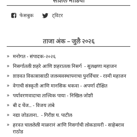
सोशल मीडिया
फेसबुक
ट्विटर
ताजा अंक – जुलै २०२६
मनोगत - संपादक-२०२६
निसर्गातली शहरे आणि शहरातला निसर्ग - सुलक्षणा महाजन
शाश्वत विकासासाठी जलव्यवस्थापनाचा पुनर्विचार - रश्मी महाजन
वेगाची संस्कृती आणि मानसिक थकवा - अपर्णा दीक्षित
पर्यावरणवादाचा तात्त्विक पाया - निखिल जोशी
बी द चेंज... - विजय तांबे
नद्या जोडताना.. - गिरीश घ. पाटील
हरवत चाललेली माळरानं आणि निसर्गाची लोकडायरी - साहेबराव
राठोड