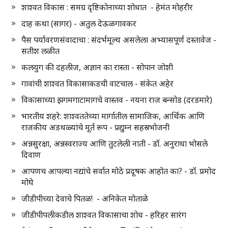
शाश्वत विकास : समग्र दृष्टिकोनाच्या शोधात - हेमंत मोहरीर
दाह कथा (सागर) - अतुल देऊळगावकर
पैस पर्यावरणसंवादाचा : संदर्भमूल्य असलेला अभ्यासपूर्ण दस्तावेज -
सतीश लळीत
कलयुग की दहलीज, अज्ञान का रास्ता - सोपान जोशी
गावांची शाश्वत विकासाकडची वाटचाल - संकेत अहेर
विकासाच्या झगमगाटामागचे वास्तव - नयना राज बन्सोड (दरडमारे)
भारतीय शहरे: शाश्वततेच्या मार्गातील सामाजिक, आर्थिक आणि
राजकीय अडथळ्यांचे मूर्त रूप - प्रद्युम्न सहस्रभोजनी
अन्नसुरक्षा, अन्नस्वराज्य आणि तुटलेली नाती - डॉ. अनुराधा भोसले
दिवाण
आपणच आपल्या नद्यांचे सर्वात मोठे प्रदूषक आहोत का? - डॉ. प्रमोद
मोघे
जीडीपीच्या देवाचे पितळ! - अनिकेत मोताळे
जीडीपीपलीकडील शाश्वत विकासाचा शोध - हरिहर सारंग