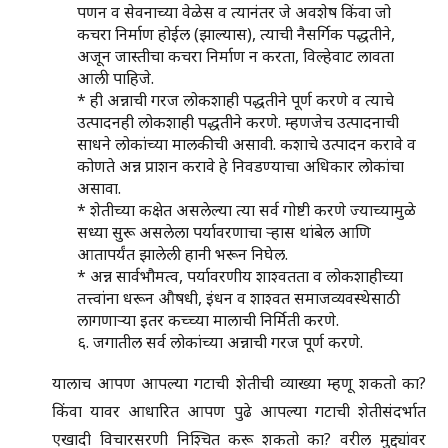
पणन व सेवनाच्या वेळेस व त्यानंतर जे अवशेष किंवा जो
कचरा निर्माण होईल (झाल्यास), त्याची नैसर्गिक पद्धतीने,
अजून जास्तीचा कचरा निर्माण न करता, विल्हेवाट लावता
आली पाहिजे.
* ही अन्नाची गरज लोकशाही पद्धतीने पूर्ण करणे व त्याचे
उत्पादनही लोकशाही पद्धतीने करणे. म्हणजेच उत्पादनाची
साधने लोकांच्या मालकीची असावी. कशाचे उत्पादन करावे व
कोणते अन्न प्राशन करावे हे निवडण्याचा अधिकार लोकांचा
असावा.
* शेतीच्या कक्षेत असलेल्या त्या सर्व गोष्टी करणे ज्याच्यामुळे
सध्या सुरू असलेला पर्यावरणाचा ऱ्हास थांबेल आणि
आतापर्यंत झालेली हानी भरून निघेल.
* अन्न सार्वभौमत्व, पर्यावरणीय शाश्वतता व लोकशाहीच्या
तत्त्वांना धरून औषधी, इंधन व शाश्वत समाजव्यवस्थेसाठी
लागणाऱ्या इतर कच्च्या मालाची निर्मिती करणे.
६. जगातील सर्व लोकांच्या अन्नाची गरज पूर्ण करणे.
यालाच आपण आपल्या गटाची शेतीची व्याख्या म्हणू शकतो का?
किंवा यावर आधारित आपण पुढे आपल्या गटाची शेतीसंदर्भात
एखादी विचारसरणी निश्चित करू शकतो का? वरील मुद्द्यांवर