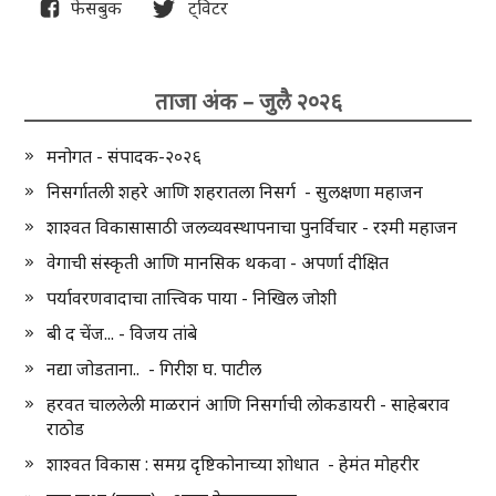
फेसबुक
ट्विटर
ताजा अंक – जुलै २०२६
मनोगत - संपादक-२०२६
निसर्गातली शहरे आणि शहरातला निसर्ग - सुलक्षणा महाजन
शाश्वत विकासासाठी जलव्यवस्थापनाचा पुनर्विचार - रश्मी महाजन
वेगाची संस्कृती आणि मानसिक थकवा - अपर्णा दीक्षित
पर्यावरणवादाचा तात्त्विक पाया - निखिल जोशी
बी द चेंज... - विजय तांबे
नद्या जोडताना.. - गिरीश घ. पाटील
हरवत चाललेली माळरानं आणि निसर्गाची लोकडायरी - साहेबराव
राठोड
शाश्वत विकास : समग्र दृष्टिकोनाच्या शोधात - हेमंत मोहरीर