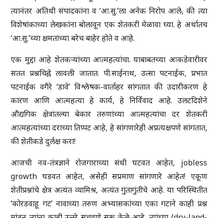
त्यानंतर अतिथी संपादकांना व ‘आ.सु.’ला अनेक निरोप आले, की त्या
विशेषांकाच्या लेखकांना बोलावून एक शेतकरी मेळावा घ्या. हे अर्थातच
‘आ.सु.’च्या क्षमतांच्या बरेच बाहेर होते व आहे.
एक मुद्दा आहे शेतकऱ्यांच्या आत्महत्यांचा. याबाबतच्या आकडेवारीवर
सतत प्रश्नचिह्ने लावली जातात. पी.साईनाथ, उत्सा पटनाईक, प्रभात
पटनाईक वगैरे ‘डावे’ विश्लेषक-वार्ताहर सांगतात की उदारीकरण हे
कारण आणि आत्महत्या हे कार्य, हे निर्विवाद आहे. उलटदिशेने
औद्यगिक क्षेत्रांतल्या बेकार तरुणांच्या आत्महत्यांचा दर शेतकरी
आत्महत्यांच्या दराच्या तिप्पट आहे, हे सांगणारेही अप्रत्यक्षपणे सांगतात,
की शेतीकडे दुर्लक्ष करा!
आजची नव-तंत्रज्ञाने रोजगाराच्या संधी घटवत आहेत, jobless
growth घडवत आहेत, असेही सप्रमाण सांगणारे आहेत! एकूण
शेतीप्रश्नांचे क्षेत्र अत्यंत व्यामिश्र, अत्यंत गुंतागुंतीचे आहे. या परिस्थितीत
‘कोरडवाहू गट’ नावाच्या तरुण अभ्यासकांच्या एका गटाने काही प्रश्न
मांडून त्यांना काही उत्तरे सुचवणे सुरू केले आहे. त्यांच्या (dry-land-