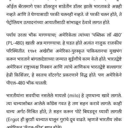
ऑईल बॅरलमागे एका डॉलरहून साडेतीन डॉलर झाले! भारताकडे अन्नही
नव्हते आणि ते घेण्यासाठी परकी चलनही नव्हते. जे परकी चलन होते, ते
पेट्रोलियम उत्पादनांच्या आयातीसाठी सांभाळून ठेवावे लागत होते.
पर्याय उरला भीक मागण्याचा; अमेरिकेला त्यांच्या ‘पब्लिक लॉ 480’
(PL-480) खाली अन्न मागण्याचा. हे घडत होते अत्यंत नाजुक राजकीय
परिस्थितीत. १९७१ अखेरीस अमेरिका-पुरस्कृत पाकिस्तानचा मुखभंग
करून भारताने बांगलादेशाच्या जन्मात सुईणीचे काम केले होते. भारतद्वेष्टे
अमेरिकन राष्ट्राध्यक्ष निक्सन आणि त्यांचे आणिकच भारतद्वेष्टे सल्लागार
हेन्री किसिंजर, हे स्वतःच वॉटरगेट प्रकरणाने विद्ध होते. पण अमेरिकेने
पीएल-480 भीक घातली.
भारतीयांना सवयीचा नसलेले मायलो (milo) हे तृणधान्य खावे लागले.
त्या धान्यासोबत आलेले काँग्रेस गवत हे तण सहन करावे लागले. काही
धान्य अर्गट-मिश्रित होते, ते सहन करून पोटे बिघडवून घ्यावी लागली
(Ergot ही बुरशी धान्यात घालून गुरांचे दूध वाढते. म्हणजे भारतीय लोक
अमेरिकन ‘कॅट्ल-फीड’ खात होते!).