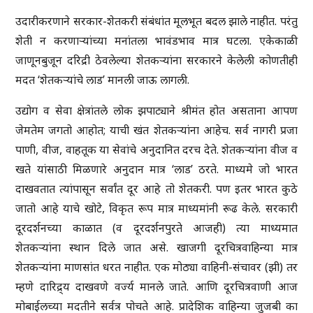
उदारीकरणाने सरकार-शेतकरी संबंधांत मूलभूत बदल झाले नाहीत. परंतु
शेती न करणाऱ्यांच्या मनांतला भावंडभाव मात्र घटला. एकेकाळी
जाणूनबुजून दरिद्री ठेवलेल्या शेतकऱ्यांना सरकारने केलेली कोणतीही
मदत ‘शेतकऱ्यांचे लाड’ मानली जाऊ लागली.
उद्योग व सेवा क्षेत्रांतले लोक झपाट्याने श्रीमंत होत असताना आपण
जेमतेम जगतो आहोत; याची खंत शेतकऱ्यांना आहेच. सर्व नागरी प्रजा
पाणी, वीज, वाहतूक या सेवांचे अनुदानित दरच देते. शेतकऱ्यांना वीज व
खते यांसाठी मिळणारे अनुदान मात्र ‘लाड’ ठरते. माध्यमे जो भारत
दाखवतात त्यांपासून सर्वांत दूर आहे तो शेतकरी. पण इतर भारत कुठे
जातो आहे याचे खोटे, विकृत रूप मात्र माध्यमांनी रूढ केले. सरकारी
दूरदर्शनच्या काळात (व दूरदर्शनपुरते आजही) त्या माध्यमात
शेतकऱ्यांना स्थान दिले जात असे. खाजगी दूरचित्रवाहिन्या मात्र
शेतकऱ्यांना माणसांत धरत नाहीत. एक मोठ्या वाहिनी-संचावर (झी) तर
म्हणे दारिद्र्य दाखवणे वर्ज्य मानले जाते. आणि दूरचित्रवाणी आज
मोबाईलच्या मदतीने सर्वत्र पोचते आहे. प्रादेशिक वाहिन्या जुजबी का