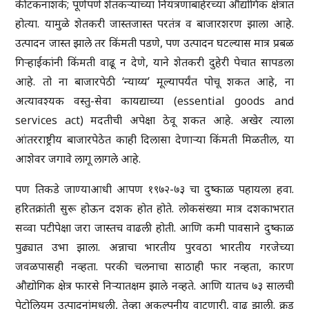
कीटकनाशके; पूर्णपणे शेतकऱ्यांच्या नियंत्रणाबाहेरच्या औद्योगिक क्षेत्रात
होत्या. यामुळे शेतकरी जास्तजास्त परतंत्र व बाजारशरण झाला आहे.
उत्पादन जास्त झाले तर किंमती पडणे, पण उत्पादन घटल्यास मात्र प्रबळ
गिऱ्हाईकांनी किंमती वाढू न देणे, याने शेतकरी दुहेरी पेचात सापडला
आहे. तो ना बाजारपेठी ‘न्याय्य’ मूल्यापर्यंत पोचू शकत आहे, ना
अत्यावश्यक वस्तु-सेवा कायद्याच्या (essential goods and
services act) मदतीची अपेक्षा ठेवू शकत आहे. अखेर त्याला
आंतरराष्ट्रीय बाजारपेठेत काही दिलासा देणाऱ्या किंमती मिळतील, या
आशेवर जगावे लागू लागले आहे.
पण तिकडे जाण्याआधी आपण १९७२-७३ चा दुष्काळ पहायला हवा.
हरितक्रांती सुरू होऊन दशक होत होते. लोकसंख्या मात्र दशकाभरात
सव्वा पटीपेक्षा जरा जास्तच वाढली होती. आणि कमी पावसाने दुष्काळ
पुढ्यात उभा झाला. अन्नाचा भारतीय पुरवठा भारतीय गरजेच्या
जवळपासही नव्हता. परकी चलनाचा साठाही फार नव्हता, कारण
औद्योगिक क्षेत्र फारसे निऱ्यातक्षम झाले नव्हते. आणि यातच ७३ सालची
पेट्रोलियम उत्पादनांमधली, तेव्हा अकल्पनीय वाटणारी, वाढ झाली. क्रूड