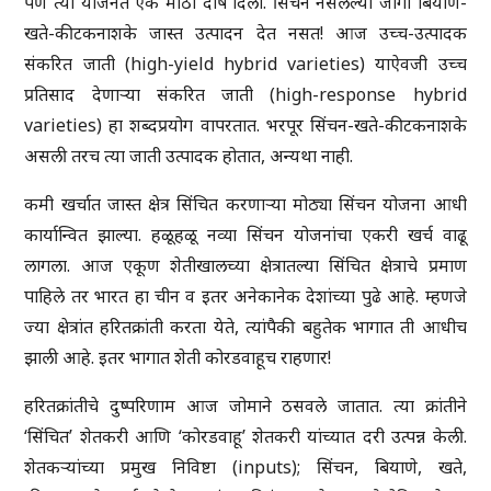
पण त्या योजनेत एक मोठा दोष दिला. सिंचन नसलेल्या जागी बियाणे-
खते-कीटकनाशके जास्त उत्पादन देत नसत! आज उच्च-उत्पादक
संकरित जाती (high-yield hybrid varieties) याऐवजी उच्च
प्रतिसाद देणाऱ्या संकरित जाती (high-response hybrid
varieties) हा शब्दप्रयोग वापरतात. भरपूर सिंचन-खते-कीटकनाशके
असली तरच त्या जाती उत्पादक होतात, अन्यथा नाही.
कमी खर्चात जास्त क्षेत्र सिंचित करणाऱ्या मोठ्या सिंचन योजना आधी
कार्यान्वित झाल्या. हळूहळू नव्या सिंचन योजनांचा एकरी खर्च वाढू
लागला. आज एकूण शेतीखालच्या क्षेत्रातल्या सिंचित क्षेत्राचे प्रमाण
पाहिले तर भारत हा चीन व इतर अनेकानेक देशांच्या पुढे आहे. म्हणजे
ज्या क्षेत्रांत हरितक्रांती करता येते, त्यांपैकी बहुतेक भागात ती आधीच
झाली आहे. इतर भागात शेती कोरडवाहूच राहणार!
हरितक्रांतीचे दुष्परिणाम आज जोमाने ठसवले जातात. त्या क्रांतीने
‘सिंचित’ शेतकरी आणि ‘कोरडवाहू’ शेतकरी यांच्यात दरी उत्पन्न केली.
शेतकऱ्यांच्या प्रमुख निविष्टा (inputs); सिंचन, बियाणे, खते,