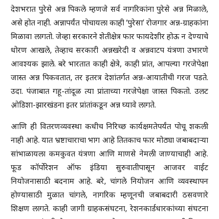
देशभरात पुरेसे अन्न पिकले म्हणजे सर्व नागरिकांना पुरेसे अन्न मिळाले,
असे होत नाही. अन्नापर्यंत पोचायला काही ‘पुरेसा’ रोजगार अन्न-ग्राहकांना
मिळावा लागतो. जेव्हा सरकारने शेतीक्षेत्र फार फायदेशीर होऊ न देण्याचे
धोरण आखले, तेव्हाच सरकारी अन्नखरेदी व अन्नवाटप यंत्रणा उभारणे
आवश्यक झाले. बरे भारतात काही क्षेत्रे, काही प्रांत, आपल्या गरजेपेक्षा
जास्त अन्न पिकवतात, तर इतरत्र देशांतर्गत अन्न-आयातीची गरज पडते.
उदा. पंजाबात गहू-तांदूळ त्या प्रांताच्या गरजेपेक्षा जास्त पिकतो. उलट
ओ़डिशा-झारखंडना इतर प्रांतांकडून अन्न घ्यावे लागते.
आणि ही वितरणव्यवस्था कधीच निरिच्छ कार्यक्षमतेपर्यंत पोचू शकली
नाही आहे. यात भ्रष्टाचाराचा भाग आहे तितकाच फार मोठ्या जबाबदाऱ्या
सांभाळायला कमकुवत यंत्रणा आणि माणसे नेमली जाण्याचाही आहे.
फूड कॉर्पोरेशन ऑफ इंडिया सुरुवातीपासून आजवर वाईट
नियोजनासाठी बदनाम आहे. बरे, चांगले नियोजन आणि व्यवस्थापन
होण्यासाठी मुळात चांगले, नागरिक म्हणूनची जबाबदारी ठसवणारे
शिक्षण लागते. काही जागी ग्राहकसंघटना, रेशनकार्डधारकांच्या संघटना