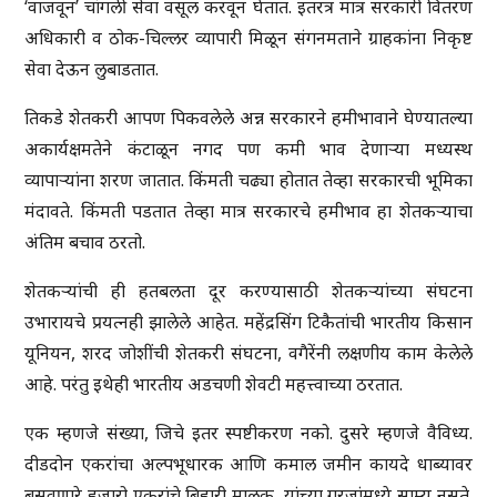
‘वाजवून’ चांगली सेवा वसूल करवून घेतात. इतरत्र मात्र सरकारी वितरण
अधिकारी व ठोक-चिल्लर व्यापारी मिळून संगनमताने ग्राहकांना निकृष्ट
सेवा देऊन लुबाडतात.
तिकडे शेतकरी आपण पिकवलेले अन्न सरकारने हमीभावाने घेण्यातल्या
अकार्यक्षमतेने कंटाळून नगद पण कमी भाव देणाऱ्या मध्यस्थ
व्यापाऱ्यांना शरण जातात. किंमती चढ्या होतात तेव्हा सरकारची भूमिका
मंदावते. किंमती पडतात तेव्हा मात्र सरकारचे हमीभाव हा शेतकऱ्याचा
अंतिम बचाव ठरतो.
शेतकऱ्यांची ही हतबलता दूर करण्यासाठी शेतकऱ्यांच्या संघटना
उभारायचे प्रयत्नही झालेले आहेत. महेंद्रसिंग टिकैतांची भारतीय किसान
यूनियन, शरद जोशींची शेतकरी संघटना, वगैरेंनी लक्षणीय काम केलेले
आहे. परंतु इथेही भारतीय अडचणी शेवटी महत्त्वाच्या ठरतात.
एक म्हणजे संख्या, जिचे इतर स्पष्टीकरण नको. दुसरे म्हणजे वैविध्य.
दीडदोन एकरांचा अल्पभूधारक आणि कमाल जमीन कायदे धाब्यावर
बसवणारे हजारो एकरांचे बिहारी मालक, यांच्या गरजांमध्ये साम्य नसते.