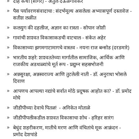
दाह कथा (सागर) - अतुल देऊळगावकर
पैस पर्यावरणसंवादाचा : संदर्भमूल्य असलेला अभ्यासपूर्ण दस्तावेज -
सतीश लळीत
कलयुग की दहलीज, अज्ञान का रास्ता - सोपान जोशी
गावांची शाश्वत विकासाकडची वाटचाल - संकेत अहेर
विकासाच्या झगमगाटामागचे वास्तव - नयना राज बन्सोड (दरडमारे)
भारतीय शहरे: शाश्वततेच्या मार्गातील सामाजिक, आर्थिक आणि
राजकीय अडथळ्यांचे मूर्त रूप - प्रद्युम्न सहस्रभोजनी
अन्नसुरक्षा, अन्नस्वराज्य आणि तुटलेली नाती - डॉ. अनुराधा भोसले
दिवाण
आपणच आपल्या नद्यांचे सर्वात मोठे प्रदूषक आहोत का? - डॉ. प्रमोद
मोघे
जीडीपीच्या देवाचे पितळ! - अनिकेत मोताळे
जीडीपीपलीकडील शाश्वत विकासाचा शोध - हरिहर सारंग
बेधुंद शहरीकरण, मातीचे मरण आणि वंचितांचे मूक आक्रंदन -
प्रमोद देशपांडे