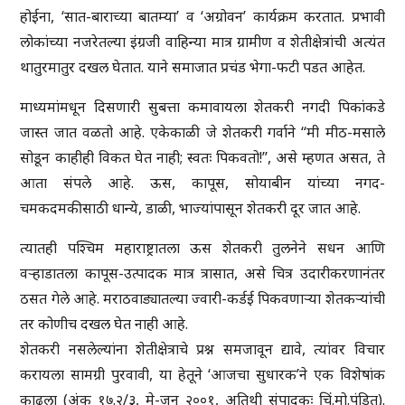
होईना, ‘सात-बाराच्या बातम्या’ व ‘अग्रोवन’ कार्यक्रम करतात. प्रभावी
लोकांच्या नजरेतल्या इंग्रजी वाहिन्या मात्र ग्रामीण व शेतीक्षेत्रांची अत्यंत
थातुरमातुर दखल घेतात. याने समाजात प्रचंड भेगा-फटी पडत आहेत.
माध्यमांमधून दिसणारी सुबत्ता कमावायला शेतकरी नगदी पिकांकडे
जास्त जात वळतो आहे. एकेकाळी जे शेतकरी गर्वाने ‘‘मी मीठ-मसाले
सोडून काहीही विकत घेत नाही; स्वतः पिकवतो!’’, असे म्हणत असत, ते
आता संपले आहे. ऊस, कापूस, सोयाबीन यांच्या नगद-
चमकदमकीसाठी धान्ये, डाळी, भाज्यांपासून शेतकरी दूर जात आहे.
त्यातही पश्चिम महाराष्ट्रातला ऊस शेतकरी तुलनेने सधन आणि
वऱ्हाडातला कापूस-उत्पादक मात्र त्रासात, असे चित्र उदारीकरणानंतर
ठसत गेले आहे. मराठवाड्यातल्या ज्वारी-कर्डई पिकवणाऱ्या शेतकऱ्यांची
तर कोणीच दखल घेत नाही आहे.
शेतकरी नसलेल्यांना शेतीक्षेत्राचे प्रश्न समजावून द्यावे, त्यांवर विचार
करायला सामग्री पुरवावी, या हेतूने ‘आजचा सुधारक’ने एक विशेषांक
काढला (अंक १७.२/३, मे-जून २००१, अतिथी संपादकः चिं.मो.पंडित).