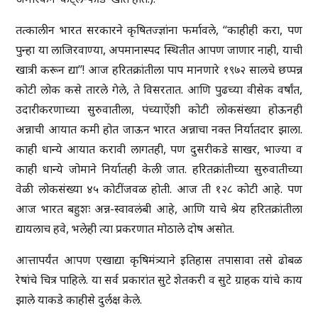
तत्कालीन भारत सरकारने कृषितज्ज्ञांना फर्मावले, ‘‘काहीही करा, पण
पुन्हा या लाजिरवाण्या, अपमानास्पद स्थितीत आपण जाणार नाही, याची
खात्री करून द्या’’! आज हरितक्रांतीला पाप मानणारे १९७२ सालचे छप्पन्न
कोटी लोक कसे तारले गेले, ते विसरतात. आणि पुढच्या वीसेक वर्षांत,
उदारीकरणाच्या सुरुवातीला, पंच्याऐंशी कोटी लोकसंख्या होऊनही
अन्नाची आयात कमी होत जाऊन भारत अन्नाचा नक्त निर्यातदार झाला.
काही धान्ये आयात करावी लागतही, पण दुसरीकडे साखर, भाज्या व
काही धान्ये जोमाने निर्यातही केली जात. हरितक्रांतीच्या सुरुवातीच्या
वेळी लोकसंख्या ४५ कोटींजवळ होती. आज ती १२८ कोटी आहे. पण
आज भारत बहुशः अन्न-स्वावलंबी आहे, आणि याचे श्रेय हरितक्रांतीला
द्यायलाच हवे, भलेही त्या प्रकरणात मोठाले दोष असोत.
आत्तापर्यंत आपण एखाद्या कृषिमंत्र्याने इतिहास तपासावा तसे ढोबळ
रेषांचे चित्र पाहिले. या सर्व प्रकारांत सुटे शेतकरी व सुटे ग्राहक यांचे काय
झाले याकडे काहीसे दुर्लक्ष केले.