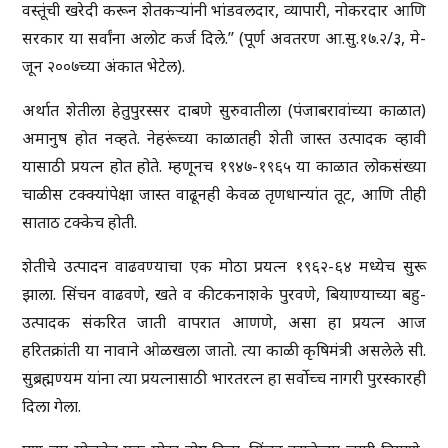
वस्तूंची खरेदी करून शेतकऱ्यांनी भांडवलदार, व्यापारी, नोकरदार आणि
सरकार या सर्वांना अलोट कर्ज दिले.’’ (पूर्ण अवतरण आ.सु.१७.२/३, मे-
जून २००७च्या अंकात भेटेल).
अर्थात शेतीला हेतुपुरस्सर दाबणे सुरुवातीला (पंजाबरावांच्या काळात)
अमानुष होत नव्हते. नेहरूंच्या काळातही शेती जास्त उत्पादक व्हावी
यासाठी प्रयत्न होत होते. म्हणूनच १९४७-१९६५ या काळात लोकसंख्या
चाळीस टक्क्यांपेक्षा जास्त वाढूनही केवळ तृणधान्यांत तूट, आणि तीही
साताठ टक्केच होती.
शेतीचे उत्पादन वाढवण्याचा एक मोठा प्रयत्न १९६२-६४ मध्येच सुरू
झाला. सिंचन वाढवणे, खते व कीटकनाशके पुरवणे, बियाण्याच्या बहु-
उत्पादक संकरित जाती वापरात आणणे, असा हा प्रयत्न आज
हरितक्रांती या नावाने ओळखला जातो. त्या काळी कृषिमंत्री असलेले सी.
सुब्रह्मण्यम यांना त्या प्रयत्नासाठी भारतरत्न हा सर्वोच्च नागरी पुरस्कारही
दिला गेला.