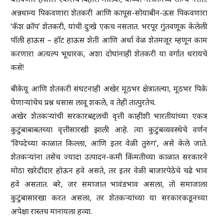
अन्नधान्य पिकवणारा शेतकरी आणि कापूस-सोयाबीन-ऊस पिकवणारा
‘कॅश क्रॉप’ शेतकरी, यांची दुःखे एकच नसतात. भरपूर गुंतवणूक केलेली
पॉली हाऊस – हॉट हाऊस शेती आणि अर्धा वेळ शेतमजूर म्हणून काम
करणारा अत्यल्प भूधारक, अशा दोघांनाही शेतकरी या वर्गात धरायचे
कसे!
बीकेयू आणि शेतकरी संघटनाही अखेर मूठभर क्षेत्रातल्या, मूठभर पिके
घेणाऱ्यांचेच प्रश्न धसास लावू शकले, व तेही तात्पुरतेच.
अखेर शेतकऱ्यांची सरकारबद्दलची वृत्ती काहीशी भारतीयांच्या एकत्र
कुटुंबाबाबतच्या वृत्तीसारखी झाली आहे. त्या कुटुंबव्यवस्थेचे वर्णन
‘विपदेच्या काळात किल्ला, आणि इतर वेळी तुरुंग’, असे केले जाते.
शेतकऱ्यांना तसेच ज्यादा उत्पादन-कमी किंमतीच्या काळात सरकारने
मोठा खरेदीदार होऊन हवे असते, तर इतर वेळी बाजारपेठेचे चढे भाव
हवे असतात. बरे, जर समाजात भावंडभाव असला, तो समाजाला
कुटुंबासारखा करत असला, तर शेतकऱ्यांच्या या सरकारकडूनच्या
अपेक्षा रास्तच मानायला हव्या.