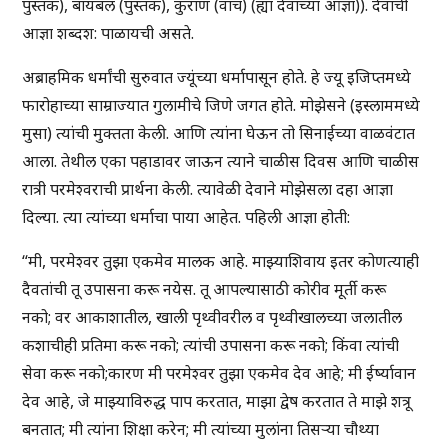
पुस्तक), बायबल (पुस्तक), कुराण (वाच) (ह्या देवाच्या आज्ञा)). देवाची
आज्ञा शब्दश: पाळायची असते.
अब्राहमिक धर्मांची सुरुवात ज्यूंच्या धर्मापासून होते. हे ज्यू इजिप्तमध्ये
फारोहाच्या साम्राज्यात गुलामीचे जिणे जगत होते. मोझेसने (इस्लाममध्ये
मुसा) त्यांची मुक्तता केली. आणि त्यांना घेऊन तो सिनाईच्या वाळवंटात
आला. तेथील एका पहाडावर जाऊन त्याने चाळीस दिवस आणि चाळीस
रात्री परमेश्वराची प्रार्थना केली. त्यावेळी देवाने मोझेसला दहा आज्ञा
दिल्या. त्या त्यांच्या धर्माचा पाया आहेत. पहिली आज्ञा होती:
“मी, परमेश्वर तुझा एकमेव मालक आहे. माझ्याशिवाय इतर कोणत्याही
दैवतांची तू उपासना करू नयेस. तू आपल्यासाठी कोरीव मूर्ती करू
नको; वर आकाशातील, खाली पृथ्वीवरील व पृथ्वीखालच्या जलातील
कशाचीही प्रतिमा करू नको; त्यांची उपासना करू नको; किंवा त्यांची
सेवा करू नको;कारण मी परमेश्वर तुझा एकमेव देव आहे; मी ईर्ष्यावान
देव आहे, जे माझ्याविरुद्ध पाप करतात, माझा द्वेष करतात ते माझे शत्रू
बनतात; मी त्यांना शिक्षा करेन; मी त्यांच्या मुलांना तिसऱ्या चौथ्या