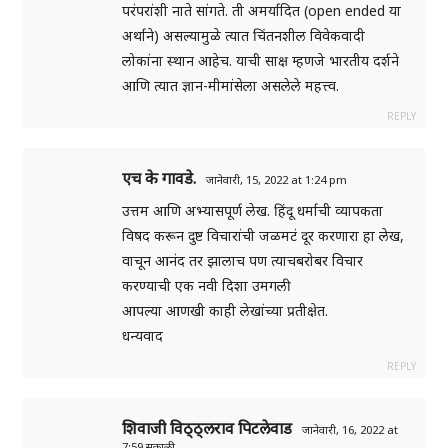
परंपरांशी नाते सांगते. ती अमर्यादित (open ended या
अर्थाने) असल्यामुळे त्यात चिंतनशील विवेकवादी
लोकांना स्थान आहेच. याची साक्ष म्हणजे भारतीय दर्शने
आणि त्यात ज्ञान-मीमांसेला असलेले महत्त्व.
REPLY
एच के गावडे.
जानेवारी, 15, 2022 at 1:24 pm
उत्तम आणि अभ्यासपूर्ण लेख. हिंदू धर्माची व्यापकता
विषद करून दुष्ट विचारांची जळमटं दूर करणारा हा लेख,
वाचून आनंद तर झालाच पण त्याचबरोबर विचार
करण्याची एक नवी दिशा उमगली
आपल्या आणखी काही लेखांच्या प्रतीक्षेत.
धन्यवाद
REPLY
शिवाजी विठ्ठ्लराव पिटलेवाड
जानेवारी, 16, 2022 at
7:59 सकाळी