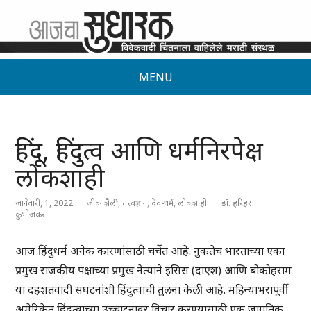
MENU
हिंदू, हिंदुत्व आणि धर्मनिरपेक्ष
लोकशाही
जानेवारी, 1, 2022
जीवनशैली
,
तत्त्वज्ञान
,
देव-धर्म
,
लोकशाही
डॉ. हरिहर
कुंभोजकर
आज हिंदुधर्म अनेक कारणांसाठी चर्चेत आहे. नुकतेच भारताच्या एका
प्रमुख राजकीय पक्षाच्या प्रमुख नेत्याने इसिस (दाएश) आणि बोकोहराम
या दहशतवादी संघटनांशी हिंदुत्वाची तुलना केली आहे. महिन्याभरापूर्वी
अमेरिकेत हिंदुत्वाच्या उच्चाटनावर विचार करण्यासाठी एक जागतिक