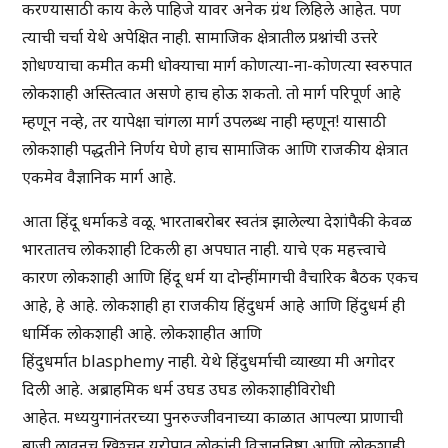
करण्यासाठी काय केले पाहिजे यावर अनेक ग्रंथ लिहिले आहेत. पण
त्याची चर्चा येथे अपेक्षित नाही. सामाजिक क्षेत्रातील प्रश्नांची उत्तरे
शोधण्याचा कमीत कमी धोक्याचा मार्ग कोणत्या-ना-कोणत्या स्वरुपात
लोकशाही अस्तित्वात असणे हाच होऊ शकतो. तो मार्ग परिपूर्ण आहे
म्हणून नव्हे, तर यापेक्षा चांगला मार्ग उपलब्ध नाही म्हणून! यासाठी
लोकशाही पद्धतीने निर्णय घेणे हाच सामाजिक आणि राजकीय क्षेत्रात
एकमेव वैज्ञानिक मार्ग आहे.
आता हिंदू धर्माकडे वळू. भारताबरोबर स्वतंत्र झालेल्या देशांपैकी केवळ
भारतातच लोकशाही टिकली हा अपघात नाही. याचे एक महत्त्वाचे
कारण लोकशाही आणि हिंदू धर्म या दोन्हींमागची वैचारिक बैठक एकच
आहे, हे आहे. लोकशाही हा राजकीय हिंदुधर्म आहे आणि हिंदुधर्म ही
धार्मिक लोकशाही आहे. लोकशाहीत आणि
हिंदुधर्मात blasphemy नाही. येथे हिंदुधर्माची व्याख्या मी अगोदर
दिली आहे. अब्राहमिक धर्म उघड उघड लोकशाहीविरोधी
आहेत. मध्ययुगानंतरच्या पुनरुज्जीवनाच्या काळात आपल्या प्राणाची
बाजी लावूनच ख्रिश्चन युरोपात लोकांनी विज्ञाननिष्ठा आणि लोकशाही