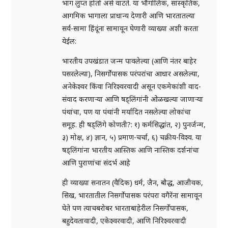
भाग लुप्त होतो असे वाटते. या भौगोलिक, सांस्कृतिक,
आगमिक भागाला प्राधान्य देणारी आणि भारतातल्या
सर्व-सामा हिंदूंना सामावून घेणारी व्याख्या अशी करता
येईल:
भारतीय उपखंडात जन्म पावलेल्या (आणि नंतर बाहेर
पसरलेल्या), निसर्गोपासक परंपरांचा आधार असलेल्या,
अनेकेश्वर किंवा निरिश्वरवादी असून एकमेकांशी वाद-
संवाद करणाऱ्या आणि षड्लिंगांनी ओळखल्या जाणाऱ्या
पंथांचा, पण या पंथांनी मर्यादित नसलेल्या लोकांचा
समूह. ही षड्लिंगे कोणती?: १) कर्मसिद्धांत, २) पुनर्जन्म,
३) मोक्ष, ४) ज्ञान, ५) प्रमाण-चर्चा, ६) चक्रीय-विश्व. या
षड्लिंगांना भारतीय आस्तिक आणि नास्तिक दर्शनांचा
आणि पुराणांचा संदर्भ आहे
ही व्याख्या सनातन (वैदिक) धर्म, जैन, बौद्ध, आजीवक,
सिख, भारतातील निसर्गोपासक परंपरा वगैरेंना सामावून
घेते पण त्याचबरोबर भारताबाहेरील निसर्गोपासक,
बहुदेवतावादी, एकेश्वरवादी, आणि निरिश्वरवादी