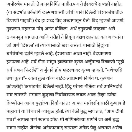
अपौरुषेय मानतो. ते मानवनिर्मित नाहीत.पण ते ईश्वराचे शब्दही नाहीत.
(या संदर्भात तर्कतीर्थ लक्ष्मणशास्त्री जोशी यांनी दिलेली विश्वकोशातील
टिप्पणी पाहावी.) वेद हा शब्द विद् शब्दापासून येतो. विद् म्हणजे जाणणे.
तुकाराम महाराज “वेद अनंत बोलिला, अर्थ इतुकाची जाहला” असे
ठणकावून सांगतात आणि तरीही ते हिंदूंना वंद्यच राहतात. कारण ज्यांना
जो अर्थ ‘दिसला’ तो त्यांच्यासाठी खरा असतो. यासाठी हिंदूंच्या
धर्मग्रंथांना दर्शने म्हटले आहे, ईश्वराच्या आज्ञा नाही. वेदप्रामाण्य
इतपतच आहे. सर्व गीता सांगून झाल्यावर कृष्ण अर्जुनाला विचारतो “तुझे
सर्व संशय फिटले?” अर्जुनाने होय म्हटल्यावर कृष्ण म्हणतो, “यथेच्छसि
तथा कुरु।”- आता तुला योग्य वाटेल त्याप्रमाणे निर्णय घे. कृष्णाने
कोणतीही ‘कमांडमेंट’ दिलेली नाही. हिंदू परंपरा गीतेला सर्व उपनिषदांचे
सार समजते. भगवान बुद्धांचा निर्वाणकाळ जवळ आला तेव्हा त्यांचा
शिष्योत्तम आनंद बुद्धांच्या निर्वाणानंतर आपण मार्गदर्शनासाठी कुणाकडे
पाहायचे या विचाराने व्याकूळ होतो. त्या वेळी बुद्ध म्हणतात, “अप्प दीपो
भव।” आपला मार्ग स्वतःच शोध. मी सांगितलेल्या मार्गाने जा असे बुद्ध
सांगत नाहीत. जैनांचा अनेकांतवाद सत्याला अनेक पैलू असतात असेच