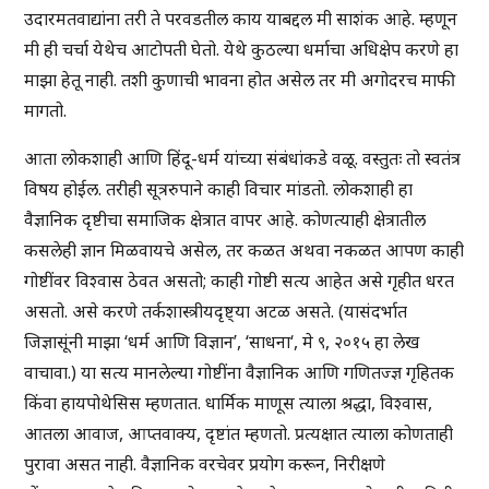
उदारमतवाद्यांना तरी ते परवडतील काय याबद्दल मी साशंक आहे. म्हणून
मी ही चर्चा येथेच आटोपती घेतो. येथे कुठल्या धर्माचा अधिक्षेप करणे हा
माझा हेतू नाही. तशी कुणाची भावना होत असेल तर मी अगोदरच माफी
मागतो.
आता लोकशाही आणि हिंदू-धर्म यांच्या संबंधांकडे वळू. वस्तुतः तो स्वतंत्र
विषय होईल. तरीही सूत्ररुपाने काही विचार मांडतो. लोकशाही हा
वैज्ञानिक दृष्टीचा समाजिक क्षेत्रात वापर आहे. कोणत्याही क्षेत्रातील
कसलेही ज्ञान मिळवायचे असेल, तर कळत अथवा नकळत आपण काही
गोष्टींवर विश्वास ठेवत असतो; काही गोष्टी सत्य आहेत असे गृहीत धरत
असतो. असे करणे तर्कशास्त्रीयदृष्ट्या अटळ असते. (यासंदर्भात
जिज्ञासूंनी माझा ‘धर्म आणि विज्ञान’, ‘साधना‘, मे ९, २०१५ हा लेख
वाचावा.) या सत्य मानलेल्या गोष्टींना वैज्ञानिक आणि गणितज्ज्ञ गृहितक
किंवा हायपोथेसिस म्हणतात. धार्मिक माणूस त्याला श्रद्धा, विश्वास,
आतला आवाज, आप्तवाक्य, दृष्टांत म्हणतो. प्रत्यक्षात त्याला कोणताही
पुरावा असत नाही. वैज्ञानिक वरचेवर प्रयोग करून, निरीक्षणे