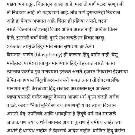
माझ्या मननातून, चिंतनातून आला आहे, मला तो मार्ग पटला म्हणून मी
तो निवडला आहे. तो
माझा
मार्ग आहे. तोच मार्ग दुसऱ्यानेही निवडला
आहे हा केवळ अपघात आहे. चिंतन ही प्रक्रिया असते, घटना
नसते. चिंतनात कोणताही विचार अंतिम असत नाही. अधिक चिंतन
केले, इतरांशी चर्चा केली, दुसरे ग्रंथ वाचले तर विचार बदलू
शकतात. त्यामुळे हिंदुधर्मात सतत सुधारणा झालेल्या
दिसतात. पाखंड (blasphemy) ही कल्पना हिंदू धर्मात नाही. येशू
मसीहाला परमेश्वराचा पुत्र मानण्यास हिंदूंची हरकत नसते. फक्त
त्यालाच एकमेव पुत्र मानण्यास हरकत असते. हजरत पैगंबरांना ईश्वराचा
प्रेषित मानण्यास हिंदूंची हरकत नसते. फक्त त्यांना तो शेवटचा प्रेषित
मानणार नाही. केरळच्या हिंदू राजाला अरबस्तानातून आलेल्या
व्यापाऱ्यांसाठी मशीद बांधून देण्यात आपण धर्म-कृत्य करतो असेच
वाटते, कारण “नैको मुनिर्यस्य वच: प्रमाणम्” यावर त्याचा विश्वास
असतो. वेद, उपनिषदे आणि भगवद्गीता हे हिंदूंचे धर्म-ग्रंथ समजले
जातात. पण ज्या अर्थाने बायबल अथवा कुराण हे धर्मग्रंथ आहेत त्या
अर्थाने हे धर्मग्रंथ नाहीत. ते ईश्वराचे आदेश नाहीत. धर्मनिष्ठ हिंदू वेदांना