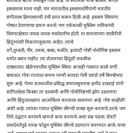
समाजात बराच मिसळून गेला आहे. तो स्थानिक भाषा बोलतो. संगीत
इस्लामला मान्य नाही. पण भारतातील इस्लामधर्मियांनी भारतीय
संगीताला हिमालयाची उंची प्राप्त करून दिली आहे. इस्लाम स्त्रियांना
गोषात ठेवण्याचा प्रयत्न करतो. पण एकेकाळी मुस्लिम नायिकांची
चित्रपटक्षेत्रात जवळ जवळ मक्तेदारीच होती. या समाजाच्या चालीरीती
हिंदूंच्यांशी मिळत्याजुळत्या आहेत. त्यांचे
दर्गे,तुरबती, पीर, उरूस, बाबा, फकीर, इत्यादी गोष्टी पोथीनिष्ठ इस्लाम
धर्मात बसत नाहीत. त्या शेजारच्या हिंदूंशी जवळीक
दाखवतात. खेडेगावातील मुस्लिम स्त्रिया आजही गळ्यात काळे मणी
बांधतात. गोवा राज्यात समान नागरी कायदा गेली चारशे वर्षे बिनबोभाट
सुरू आहे. गेल्या शतकातील प्रसिद्ध समाजसुधारक हमीद दलवाई यांनी
सांगितलेला किस्सा तर डाव्यांची आणि पोथीनिष्ठांची झोप उडवणारा
आणि हिंदुत्ववाद्यांना आत्मचिंतन करायला लावणारा आहे. गोष्ट काहीशी
अशी आहे: त्यांच्या गावात मुस्लिग लीगची शाखा सुरू करायचे ठरले. पण
तिचे उद्घाटन करायचे म्हणजे काय करायचे असा प्रश्न पडला. शेवटी
ग्रामदेवतेपुढे नारळ फोडून मुस्लिम लीगचे उदघाटन करण्यात आले. याचा