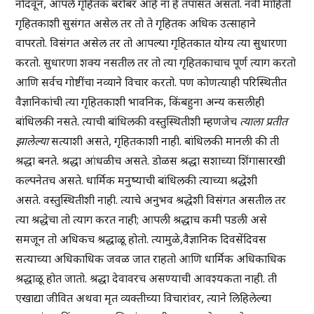
नोंदवून, आपले गृहितक बरोबर आहे ना हे तपासत असतो. नवी माहिती
गृहितकाशी सुसंगत असेल तर तो ते गृहितक अधिक उत्साहाने
वापरतो. विसंगत असेल तर तो आपल्या गृहितकात योग्य त्या सुधारणा
करतो. सुधारणा शक्य नसतील तर तो त्या गृहितकाचाच पूर्ण त्याग करतो
आणि सर्वच गोष्टींचा नव्याने विचार करतो. पण कोणत्याही परिस्थितीत
वैज्ञानिकांची त्या गृहितकाशी भावनिक, किंबहुना अन्य कसलीही
बांधिलकी नसते. त्याची बांधिलकी वस्तुस्थितीशी म्हणजेच
त्याला प्रतीत
झालेल्या
सत्याशी असते, गृहितकाशी नाही. बांधिलकी मानली की ती
श्रद्धा बनते. श्रद्धा आंधळीच असते. डोळस श्रद्धा सशाच्या शिंगासारखी
कल्पनेतच असते. धार्मिक मनुष्याची बांधिलकी त्याच्या श्रद्धेशी
असते. वस्तुस्थितीशी नाही. त्याचे अनुभव श्रद्धेशी विसंगत असतील तर
त्या श्रद्धेचा तो त्याग करत नाही; आपली श्रद्धाच कमी पडली असे
समजून तो अधिकच श्रद्धाळू होतो. त्यामुळे,वैज्ञानिक दिवसेंदिवस
सत्याच्या अधिकाधिक जवळ जात राहतो आणि धार्मिक अधिकाधिक
श्रद्धाळू होत जातो. श्रद्धा देवावरच असण्याची आवश्यकता नाही. ती
एखाद्या जीवित अथवा मृत व्यक्तीच्या विचारांवर, त्याने लिहिलेल्या