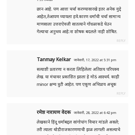
छान आहे. पण आत्ता चर्चा करण्यासारखे इतर अनेक मुद्दे
आहेत,तेआपण घ्यायला हवे.कारण धर्माची चर्चा सामान्य
माणसाला उत्तराऐवजी सातत्याने गोंधळाकडे घेउन
गेल्याचा अनुभव आहे.ना शोषक बदलले नाही शोषित.
REPLY
Tanmay Kelkar
जानेवारी, 17, 2022 at 5:31 pm
सत्याशी प्रतारणा न करता लिहिलेला अतिशय परिपक्व
लेख. या मंचावर प्रकाशित झाला हे मोठं आश्चर्य. काही
minor क्षम्य त्रुटी आहेत. पण एकूण अभिप्राय अचूक
REPLY
रमेश नारायण वेदक
जानेवारी, 28, 2022 at 6:42 pm
लेखकाने हिंदू धर्माबद्दल सांगोपांग विचार मांडले असले;
तरी त्याला थोडीराजकारणणाची झळ लागली असल्याचे