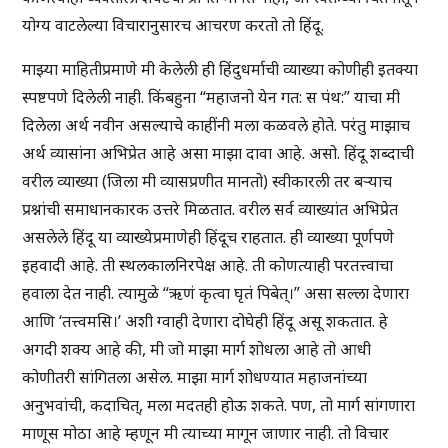
योग्य वाटलेल्या विचारानुसारच आचरण करतो तो हिंदू.
माझ्या माहितीप्रमाणे मी केलेली ही हिंदुधर्माची व्याख्या कोणीही इतक्या
स्पष्टपणे दिलेली नाही. किंबहुना “महाजनो येन गत: स पंथ:” याचा मी
दिलेला अर्थ नवीन असल्याचे काहींनी मला कळवले होते. परंतु माझाच
अर्थ व्यासांना अभिप्रेत आहे असा माझा दावा आहे. असो. हिंदू शब्दाची
वरील व्याख्या (जिला मी व्यासप्रणीत मानतो) स्वीकारली तर बऱ्याच
प्रश्नांची समाधानकारक उत्तरे मिळतात. वरील सर्व व्याख्यांत अभिप्रेत
असलेले हिंदू या व्याख्येप्रमाणेही हिंदूच राहतात. ही व्याख्या पूर्णपणे
इहवादी आहे. ती स्थलकालनिरपेक्ष आहे. ती कोणत्याही परतत्त्वाचा
हवाला देत नाही. त्यामुळे “ऋणं कृत्वा घृतं पिबेत्।” असा सल्ला देणारा
आणि ‘तत्त्वमसि।’ अशी ग्वाही देणारा दोघेही हिंदू असू शकतात. हे
अगदी शक्य आहे की, मी जो माझा मार्ग शोधला आहे तो आधी
कोणीतरी सांगितला असेल. माझा मार्ग शोधण्यात महाजनांच्या
अनुभवांची, कदाचित्, मला मदतही होऊ शकते. पण, तो मार्ग सांगणारा
माणूस मोठा आहे म्हणून मी त्याच्या मागून जाणार नाही. तो विचार