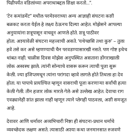
पिढीपर्यंत वडिलांच्या अपराधाबद्दल शिक्षा करतो…”.
‘टेन कमांडमेंट” मधील परमेश्वराच्या अन्य आज्ञाही संघटना कशी
बळकट करता येईल हे लक्ष्य ठेऊनच दिल्या आहेत. मोझेसने आपल्या
अनुयायांना शत्रूपासून वाचवून आणले होते. शत्रू पाठीवर
होता. अश्यावेळी संघटना महत्त्वाची असते. ‘यथेच्छसि तथा कुरु’ – तुला
हवे तसे कर असे म्हणण्याची चैन परवडण्यासारखी नसते. पण गोष्ट इथेच
थांबत नाही. चाळीस दिवस मोझेस अनुपस्थित असताना डोंगराखाली
लोक अस्वस्थ झाले. त्यांनी सोन्याचे वासरू करून त्याची पूजा सुरू
केली. ज्या इजिप्तमधून त्यांना परांगदा व्हावे लागले होते तिथला हा देव
होता. या पापाचे प्रायश्चित्त म्हणून वासराची पूजा करणाऱ्या सर्वांची हत्या
केली गेली. तीन हजार लोक मारले गेले असे उल्लेख आहेत. देवाचा राग
एवढ्यानेही शांत झाला नाही म्हणून त्याने प्लेगही पाठवला, अशी समजूत
आहे.
देवावर आणि धर्मावर अव्यभिचारी निष्ठा ही संघटना-प्रधान धर्माचे
व्यवच्छेदक लक्षण असते. त्यासाठी अश्या कथा जनमानसात रुजवणे