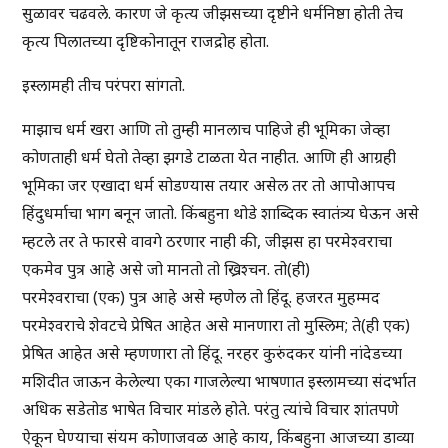
सुळावर चढवले. कारण जे कृत्य जीझसच्या दृष्टीने धर्मनिष्ठा होती तेच
कृत्य पिलातच्या दृष्टिकोनातून राजद्रोह होता.
इस्लामही तीच परंपरा सांगतो.
माझाच धर्म खरा आणि तो तुम्ही मानलाच पाहिजे ही भूमिका जेव्हा
कोणताही धर्म घेतो तेव्हा झगडे टाळता येत नाहीत. आणि ही आग्रही
भूमिका जर एखादा धर्म सोडण्यास तयार असेल तर तो आपोआपच
हिंदुधर्माचा भाग बनून जातो. किंबहुना थोडे शाब्दिक स्वातंत्र्य घेऊन असे
म्हटले तर ते फारसे वावगे ठरणार नाही की, जीझस हा परमेश्वराचा
एकमेव पुत्र आहे असे जो मानतो तो ख्रिश्चन. तो(ही)
परमेश्वराचा (एक) पुत्र आहे असे म्हणेल तो हिंदू. हजरत मुहम्मद
परमेश्वराचे शेवटचे प्रेषित आहेत असे मानणारा तो मुस्लिम; ते(ही एक)
प्रेषित आहेत असे म्हणणारा तो हिंदू. नरहर कुरुंदकर यांनी नांदेडच्या
मशिदीत जाऊन केलेल्या एका गाजलेल्या भाषणात इस्लामच्या संदर्भात
अधिक सडेतोड भाषेत विचार मांडले होते. परंतु त्यांचे विचार शांतपणे
ऐकून घेण्याचा संयम कोणाजवळ आहे काय, किंबहुना आजच्या डाव्या