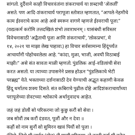
सांगतो. दुर्दैवाने काही विचारवंतांना शंकराचार्य या शब्दाची ‘ॲलर्जी’
असते. पण आदि-शंकराचार्य परापूजा स्तोत्रात म्हणतात, “आपले नेहमीचे
काम ईश्वराचे काम आहे असे स्मरून वागणे म्हणजे ईश्वराची पूजा.”
(यद्यत्कर्म करोमि तत्तदखिलं शंभो तवाराधनम् । यासंबंधी सविस्तर
विवेचनासाठी ‘अद्वैताची पूजा आणि शंकराचार्य’, ‘लोकप्रभा’, मे
१४, २०२१ चा माझा लेख पाहावा.) हा विचार सर्वसामान्य हिंदूंपर्यंत
आचार्यांनी पोहोचवलेला आहे. “कांदा, मुळा, भाजी, अवघी विठाबाई
माझी।” असे संत सावता माळी म्हणतो. पुंडलिक आई-वडिलांची सेवा
करत असतो. या त्याच्या उपासनेने प्रसन्न होऊन “पुंडलिकाचे भेटी
परब्रह्म” येते. भक्ताच्या दर्शनासाठी देव येण्याची अद्भूत कहाणी केवळ
हिंदू धर्मातच शक्य दिसते. संत कबिराचे पुढील दोहे आदिशंकराचार्यांच्या
परापूजेच्या शेवटच्या श्लोकाचे अर्थानुवादच आहेत.
जहं जहं डोलौं सो परिकरमा जो कुछु करौं सो सेवा ।
जब सोवौं तब करौं दंडवत, पूजौं और न देवा ॥
कहौं सो नाम सुनौं सो सुमिरन खावं पियौं सो पूजा ।