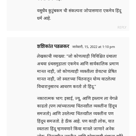
वसुधैव कुटुंबकम ची संकल्पना जोपासणारा एकमेव हिंदू
धर्म आहे.
REPLY
शशिकांत पडळकर
जानेवारी, 15, 2022 at 1:10 pm
लेखकाची व्याख्या: “जो कोणत्याही विविक्षित ग्रंथाला
अथवा ग्रंथसमुहाला एकमेव आणि सार्वकालिक प्रमाण
मानत नाही, जो कोणत्याही व्यक्तीला शेवटचा प्रेषित
मानत नाही, जो स्वतःच्या चिंतनातून योग्य वाटलेल्या
विचारानुसारच आचरण करतो तो हिंदू.”
नकारात्मक भाग: इसाई, ज्यू, आणि इस्लाम ला वेगळे
काढतो (पण त्यांच्यातल्या चिंतनशील व्यक्तींना हिंदूच
समजतो) आणि उरलेल्या चिंतनशील व्यक्तींना पण
हिंदूच समजतो. हे ठीक आहे. पण काही लोक, यात
स्वतःला हिंदू म्हणवणारे किंवा मानले जाणारे अनेक