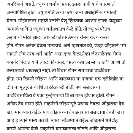
अपरिहार्य असते. ज्यूंच्या धर्माचा प्रसार झाला नाही याचे कारण तो
जन्माधिष्ठित होता. ज्यू धर्मातील या कथा अन्य अब्राहमिक धर्मातही
येतात. मोझेसनंतर सहाशे वर्षांनी येशू ख्रिस्ताचा अवतार झाला. येशूच्या
जन्माचे भाकित ज्यूंच्या धर्मग्रंथातच केले होते. तो ज्यू परंपरेतच
लहानाचा मोठा झाला. त्यावेळी जेरुसलेमवर रोमन राज्य करत
होते. रोमन अनेक देवता मानायचे. असे म्हणतात की, जेव्हा जीझसने “मी
सांगतो तोच सत्य-धर्म आहे” असा दावा केला,तेव्हा जेरुसलेमचा रोमन
गव्हर्नर पिलात याने त्याला विचारले, “सत्य कशाला म्हणतात?” आणि तो
उत्तरासाठी थांबलाही नाही. तो दिवस रोमन सम्राटाचा वाढदिवस
होता. त्या दिवशी जीझस आणि बाराब्बास या नावाचा एक दरोडेखोर या
दोघांना मृत्युदंडाची शिक्षा ठोठावली होती. पण सम्राटाच्या
वाढदिवसाप्रित्यर्थ एका गुन्हेगाराची शिक्षा माफ होणार होती. रोमन
अनेक देव मानत होते. गव्हर्नरने जीझसपुढे प्रस्ताव ठेवला. जीझसचा देव
खरा मानण्यात येईल. पण जीझसच्या देवाइतकाच सम्राटाचा देवही खरा
आहे हे त्याने मान्य करावे. त्याला सोडण्यात येईल. जीझसने धर्मद्रोह
करणे अमान्य केले. गव्हर्नरने बाराब्बासला सोडले आणि जीझसला