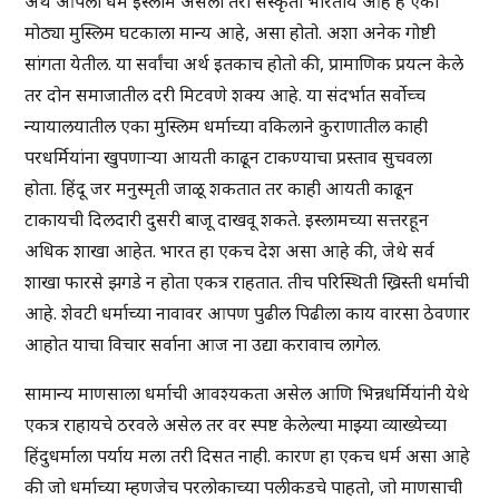
अर्थ आपला धर्म इस्लाम असला तरी संस्कृती भारतीय आहे हे एका
मोठ्या मुस्लिम घटकाला मान्य आहे, असा होतो. अशा अनेक गोष्टी
सांगता येतील. या सर्वांचा अर्थ इतकाच होतो की, प्रामाणिक प्रयत्न केले
तर दोन समाजातील दरी मिटवणे शक्य आहे. या संदर्भात सर्वोच्च
न्यायालयातील एका मुस्लिम धर्माच्या वकिलाने कुराणातील काही
परधर्मियांना खुपणाऱ्या आयती काढून टाकण्याचा प्रस्ताव सुचवला
होता. हिंदू जर मनुस्मृती जाळू शकतात तर काही आयती काढून
टाकायची दिलदारी दुसरी बाजू दाखवू शकते. इस्लामच्या सत्तरहून
अधिक शाखा आहेत. भारत हा एकच देश असा आहे की, जेथे सर्व
शाखा फारसे झगडे न होता एकत्र राहतात. तीच परिस्थिती ख्रिस्ती धर्माची
आहे. शेवटी धर्माच्या नावावर आपण पुढील पिढीला काय वारसा ठेवणार
आहोत याचा विचार सर्वाना आज ना उद्या करावाच लागेल.
सामान्य माणसाला धर्माची आवश्यकता असेल आणि भिन्नधर्मियांनी येथे
एकत्र राहायचे ठरवले असेल तर वर स्पष्ट केलेल्या माझ्या व्याख्येच्या
हिंदुधर्माला पर्याय मला तरी दिसत नाही. कारण हा एकच धर्म असा आहे
की जो धर्माच्या म्हणजेच परलोकाच्या पलीकडचे पाहतो, जो माणसाची