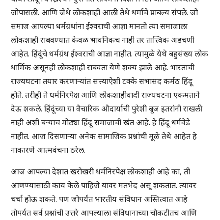
जोपासली. आणि जेथे लोकशाही आली तेथे धर्माचे प्राबल्य संपले. जो
समाज आपल्या धर्मग्रंथांना ईश्वराची आज्ञा मानतो त्या समाजाला
लोकशाही राबवण्यात केवळ भावनिकच नाही तर तात्त्विक अडचणी
आहेत. हिंदूंचे धर्मग्रंथ ईश्वराची आज्ञा नाहीत. त्यामुळे येथे बहुसंख्य लोक
धार्मिक असूनही लोकशाही राबवता येणे शक्य झाले आहे. भारताची
राज्यघटना तयार करणाऱ्यांत सत्त्याऐशी टक्के सभासद कर्मठ हिंदू
होते. तरीही ते धर्मनिरपेक्ष आणि लोकशाहीवादी राज्यघटना एकमताने
देऊ शकले. हिंदूंच्या या वैचारिक औदार्याची पुरेशी बूज इतरांनी राखली
नाही अशी बऱ्याच मोठ्या हिंदू समाजाची खंत आहे. हे हिंदू धर्मवेडे
नाहीत. आज दिसणाऱ्या अनेक सामाजिक प्रश्नांची मूळे तेथे आहेत हे
नाकारणे आत्मवंचना ठरेल.
आज आपल्या देशात खरोखरी धर्मनिरपेक्ष लोकशाही आहे का, ती
आणण्यासाठी काय केले पाहिजे यावर मतभेद असू शकतात. त्यावर
चर्चा होऊ शकते. पण जोपर्यंत भारतीय संविधान अस्तित्वात आहे
तोपर्यंत सर्व प्रश्नांची उत्तरे आपल्याला संविधानाच्या चौकटीतच आणि