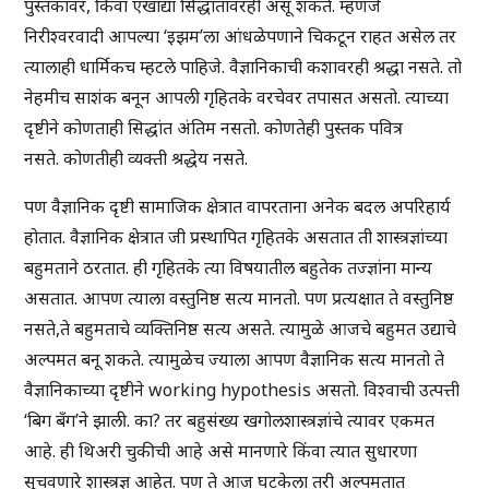
पुस्तकांवर, किंवा एखाद्या सिद्धांतावरही असू शकते. म्हणजे
निरीश्वरवादी आपल्या ‘इझम’ला आंधळेपणाने चिकटून राहत असेल तर
त्यालाही धार्मिकच म्हटले पाहिजे. वैज्ञानिकाची कशावरही श्रद्धा नसते. तो
नेहमीच साशंक बनून आपली गृहितके वरचेवर तपासत असतो. त्याच्या
दृष्टीने कोणताही सिद्धांत अंतिम नसतो. कोणतेही पुस्तक पवित्र
नसते. कोणतीही व्यक्ती श्रद्धेय नसते.
पण वैज्ञानिक दृष्टी सामाजिक क्षेत्रात वापरताना अनेक बदल अपरिहार्य
होतात. वैज्ञानिक क्षेत्रात जी प्रस्थापित गृहितके असतात ती शास्त्रज्ञांच्या
बहुमताने ठरतात. ही गृहितके त्या विषयातील बहुतेक तज्ज्ञांना मान्य
असतात. आपण त्याला वस्तुनिष्ठ सत्य मानतो. पण प्रत्यक्षात ते वस्तुनिष्ठ
नसते,ते बहुमताचे व्यक्तिनिष्ठ सत्य असते. त्यामुळे आजचे बहुमत उद्याचे
अल्पमत बनू शकते. त्यामुळेच ज्याला आपण वैज्ञानिक सत्य मानतो ते
वैज्ञानिकाच्या दृष्टीने working hypothesis असतो. विश्वाची उत्पत्ती
‘बिग बँग’ने झाली. का? तर बहुसंख्य खगोलशास्त्रज्ञांचे त्यावर एकमत
आहे. ही थिअरी चुकीची आहे असे मानणारे किंवा त्यात सुधारणा
सुचवणारे शास्त्रज्ञ आहेत. पण ते आज घटकेला तरी अल्पमतात