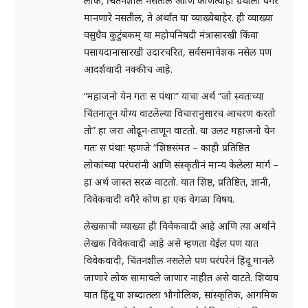
लोक, चिंतनशील नसतील आणि कोणत्याही ग्रंथाला वगैरे
मानणारे नसतील, ते अर्थात या व्याख्येबाहेर. ही व्याख्या
वसुधैव कुटुंबकम् या महोपनिषदी मंत्रासारखी किंवा
पसायदानासारखी उदारचरित, सर्वसमावेशक नसेल पण
आदर्शवादी नक्कीच आहे.
“महाजनो येन गतः स पंथाः” याचा अर्थ “जो स्वतःच्या
चिंतनातून योग्य वाटलेल्या विचारानुसारच आचरण करतो
तो” हा जरा ओढून-ताणून वाटतो. या उलट महाजनो येन
गतः स पंथाः म्हणजे “शिष्ठसंमत – काही प्रतिष्ठित
लोकांच्या परंपरांनी आणि संस्कृतीनं मान्य केलेला मार्ग –
हा अर्थ जास्त सरळ वाटतो. यात शिष्ठ, प्रतिष्ठित, ज्ञानी,
विवेकवादी वगैरे कोण हा एक वेगळा विषय.
लेखकाची व्याख्या ही विवेकवादी आहे आणि त्या अर्थाने
लेखक विवेकवादी आहे असे म्हणता येईल पण यात
विवेकवादी, चिंतनशील नसलेले पण परंपरेनं हिंदू मानले
जाणारे लोक सामावले जाणार नाहीत असे वाटते. शिवाय
यात हिंदू या शब्दातला भौगोलिक, सांस्कृतिक, आगमिक