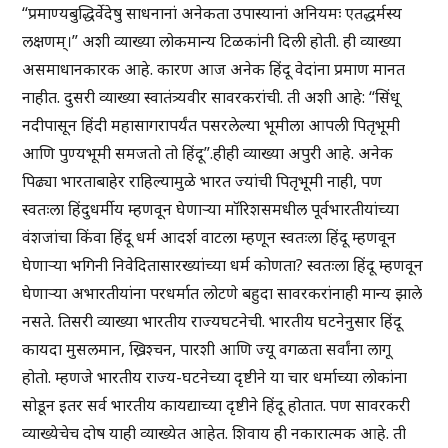
“प्रमाण्यबुद्धिर्वेदेषु साधनानां अनेकता उपास्यानां अनियमः एतद्धर्मस्य
लक्षणम्।” अशी व्याख्या लोकमान्य टिळकांनी दिली होती. ही व्याख्या
असमाधानकारक आहे. कारण आज अनेक हिंदू वेदांना प्रमाण मानत
नाहीत. दुसरी व्याख्या स्वातंत्र्यवीर सावरकरांची. ती अशी आहे: “सिंधू
नदीपासून हिंदी महासागरापर्यंत पसरलेल्या भूमीला आपली पितृभूमी
आणि पुण्यभूमी समजतो तो हिंदू”.हीही व्याख्या अपुरी आहे. अनेक
पिढ्या भारताबाहेर राहिल्यामुळे भारत ज्यांची पितृभूमी नाही, पण
स्वतःला हिंदुधर्मीय म्हणवून घेणाऱ्या मॉरिशसमधील पूर्वभारतीयांच्या
वंशजांचा किंवा हिंदू धर्म आदर्श वाटला म्हणून स्वतःला हिंदू म्हणवून
घेणाऱ्या भगिनी निवेदितासारख्यांच्या धर्म कोणता? स्वतःला हिंदू म्हणवून
घेणाऱ्या अभारतीयांना परधर्मात लोटणे बहुदा सावरकरांनाही मान्य झाले
नसते. तिसरी व्याख्या भारतीय राज्यघटनेची. भारतीय घटनेनुसार हिंदू
कायदा मुसलमान, ख्रिश्चन, पारशी आणि ज्यू वगळता सर्वांना लागू
होतो. म्हणजे भारतीय राज्य-घटनेच्या दृष्टीने या चार धर्माच्या लोकांना
सोडून इतर सर्व भारतीय कायद्याच्या दृष्टीने हिंदू होतात. पण सावरकरी
व्याख्येचेच दोष याही व्याख्येत आहेत. शिवाय ही नकारात्मक आहे. ती