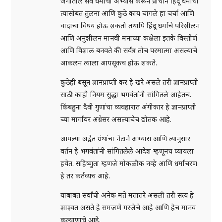
जगातील सर्व धर्मांचा अभ्यास करून प्राचीन हिंदू धर्माची
त्यासोबत तुलना आणि कुठे काय चांगले हा चर्चा आणि
वादाचा विषय होऊ शकतो तथापि हिंदू धर्माचे परिशीलन
आणि अनुशीलन मानवी मनाच्या कक्षेला इतके विस्तीर्ण
आणि विशाल बनवते की सर्वत्र तोच परमात्मा असल्याचे
आकलन त्याला आपसूकच होऊ शकते.
कुठेही बसून ज्ञानप्राप्ती कर हे खरे असले तरी ज्ञानप्राप्ती
साठी काही नियम सुद्धा भगवंतांनी सांगितले आहेतच.
किंबहुना दैवी गुणांचा व्यवहारात अंगीकार हे ज्ञानप्राप्ती
च्या मार्गावर अग्रेसर असल्याचेच द्योतक आहे.
आपल्या अद्वैत ग्रंथांचा नेटाने अभ्यास आणि त्यानुसार
वर्तन हे भगवंतांनी सांगितलेले आदेश म्हणूनच घ्यायला
हवेत. सहिष्णुता म्हणजे मोकळीक नव्हे आणि धर्माचरण
हे तर कर्तव्यच आहे.
याबाबत सर्वांची अनेक मते मतांतरे असली तरी सत्य हे
शाश्वत असते हे समजणे गरजेचे आहे आणि हेच मानव
कल्याणाचे आहे.