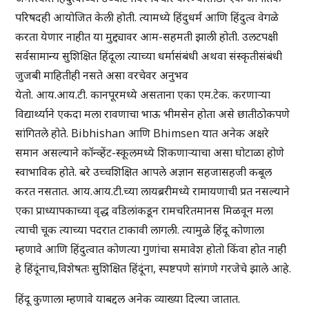
परिषदही आयोजित केली होती. त्यामध्ये हिंदुधर्म आणि हिंदुत्व वेगळे
करता येणार नाहीत या मुद्द्यावर आम-सहमती झाली होती. उलटपक्षी
सर्वसामान्य सुशिक्षित हिंदूला त्याच्या धर्मासंबंधी अथवा संस्कृतीसंबंधी
जुजबी माहितीही नसते असा वरचेवर अनुभव
येतो. आय.आय.टी. कानपूरमध्ये असताना एका एम.टेक. करणाऱ्या
विद्यार्थ्याने एकदा मला रावणाचा भाऊ भीमसेन होता असे छातीठोकपणे
सांगितले होते. Bibhishan आणि Bhimsen यात अनेक अक्षरे
समान असल्याने कॉन्व्हेंट-स्कूलमध्ये शिकणाऱ्याचा असा घोटाळा होणे
स्वाभाविक होते. बरे उच्चशिक्षित आपले अज्ञान सहजासहजी कबूल
करत नसतात. आय.आय.टी.च्या लायब्ररीमध्ये रामायणाची प्रत नसल्याने
एका प्राध्यापकाच्या वृद्ध वडिलांकडून रामचरितमानस मिळवून मला
त्याची चूक त्याच्या पदरात टाकावी लागली. त्यामुळे हिंदू कोणाला
म्हणावे आणि हिंदुत्वात कोणत्या गुणांचा समावेश होतो किंवा होत नाही
हे हिंदूंनाच,विशेषतः सुशिक्षित हिंदूंना, स्पष्टपणे सांगणे गरजेचे झाले आहे.
हिंदू कुणाला म्हणावे याबद्दल अनेक व्याख्या दिल्या जातात.