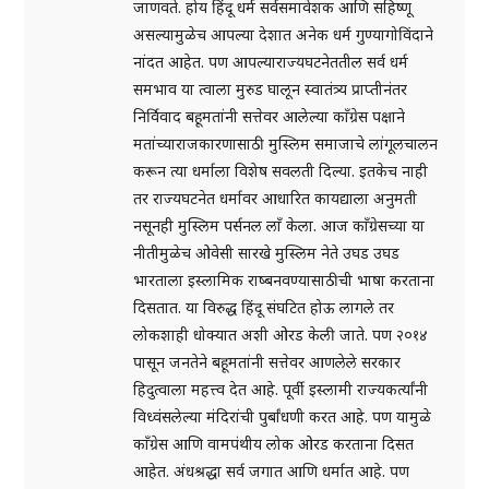
जाणवते. होय हिंदू धर्म सर्वसमावेशक आणि सहिष्णू
असल्यामुळेच आपल्या देशात अनेक धर्म गुण्यागोविंदाने
नांदत आहेत. पण आपल्याराज्यघटनेततील सर्व धर्म
समभाव या त्वाला मुरुड घालून स्वातंत्र्य प्राप्तीनंतर
निर्विवाद बहूमतांनी सत्तेवर आलेल्या काँग्रेस पक्षाने
मतांच्याराजकारणासाठी मुस्लिम समाजाचे लांगूलचालन
करून त्या धर्माला विशेष सवलती दिल्या. इतकेच नाही
तर राज्यघटनेत धर्मावर आधारित कायद्याला अनुमती
नसूनही मुस्लिम पर्सनल लाँ केला. आज काँग्रेसच्या या
नीतीमुळेच ओवेसी सारखे मुस्लिम नेते उघड उघड
भारताला इस्लामिक राष्बनवण्यासाठीची भाषा करताना
दिसतात. या विरुद्ध हिंदू संघटित होऊ लागले तर
लोकशाही धोक्यात अशी ओरड केली जाते. पण २०१४
पासून जनतेने बहूमतांनी सत्तेवर आणलेले सरकार
हिदुत्वाला महत्त्व देत आहे. पूर्वी इस्लामी राज्यकर्त्यांनी
विध्वंसलेल्या मंदिरांची पुर्बांधणी करत आहे. पण यामुळे
काँग्रेस आणि वामपंथीय लोक ओरड करताना दिसत
आहेत. अंधश्रद्धा सर्व जगात आणि धर्मात आहे. पण