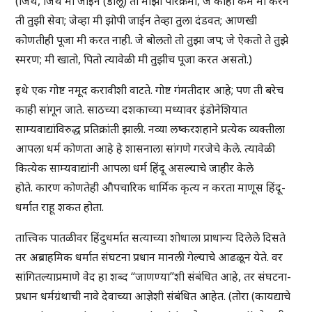
(जिथे, जिथे मी जाईन (डोलू) ती माझी परिक्रमा, जे काही कर्म मी करेन
ती तुझी सेवा; जेव्हा मी झोपी जाईन तेव्हा तुला दंडवत; आणखी
कोणतीही पूजा मी करत नाही. जे बोलतो तो तुझा जप; जे ऐकतो ते तुझे
स्मरण; मी खातो, पितो त्यावेळी मी तुझीच पूजा करत असतो.)
इथे एक गोष्ट नमूद करावीशी वाटते. गोष्ट गंमतीदार आहे; पण ती बरेच
काही सांगून जाते. साठच्या दशकाच्या मध्यावर इंडोनेशियात
साम्यवाद्यांविरुद्ध प्रतिक्रांती झाली. नव्या लष्करशहाने प्रत्येक व्यक्तीला
आपला धर्म कोणता आहे हे शासनाला सांगणे गरजेचे केले. त्यावेळी
कित्येक साम्यवाद्यांनी आपला धर्म हिंदू असल्याचे जाहीर केले
होते. कारण कोणतेही औपचारिक धार्मिक कृत्य न करता माणूस हिंदू-
धर्मात राहू शकत होता.
तात्त्विक पातळीवर हिंदुधर्मात सत्याच्या शोधाला प्राधान्य दिलेले दिसते
तर अब्राहमिक धर्मात संघटना प्रधान मानली गेल्याचे आढळून येते. वर
सांगितल्याप्रमाणे वेद हा शब्द “जाणण्या”शी संबंधित आहे, तर संघटना-
प्रधान धर्मग्रंथाची नावे देवाच्या आज्ञेशी संबंधित आहेत. (तोरा (कायद्याचे