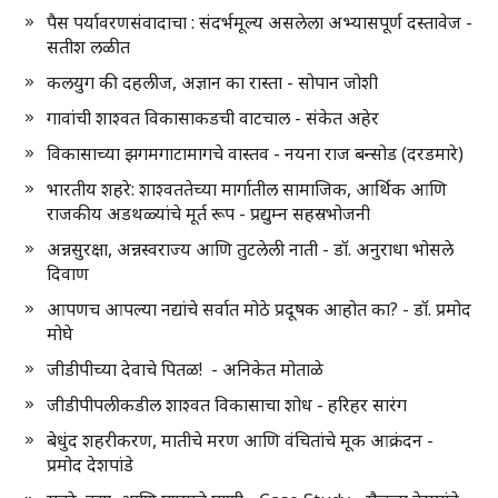
पैस पर्यावरणसंवादाचा : संदर्भमूल्य असलेला अभ्यासपूर्ण दस्तावेज -
सतीश लळीत
कलयुग की दहलीज, अज्ञान का रास्ता - सोपान जोशी
गावांची शाश्वत विकासाकडची वाटचाल - संकेत अहेर
विकासाच्या झगमगाटामागचे वास्तव - नयना राज बन्सोड (दरडमारे)
भारतीय शहरे: शाश्वततेच्या मार्गातील सामाजिक, आर्थिक आणि
राजकीय अडथळ्यांचे मूर्त रूप - प्रद्युम्न सहस्रभोजनी
अन्नसुरक्षा, अन्नस्वराज्य आणि तुटलेली नाती - डॉ. अनुराधा भोसले
दिवाण
आपणच आपल्या नद्यांचे सर्वात मोठे प्रदूषक आहोत का? - डॉ. प्रमोद
मोघे
जीडीपीच्या देवाचे पितळ! - अनिकेत मोताळे
जीडीपीपलीकडील शाश्वत विकासाचा शोध - हरिहर सारंग
बेधुंद शहरीकरण, मातीचे मरण आणि वंचितांचे मूक आक्रंदन -
प्रमोद देशपांडे