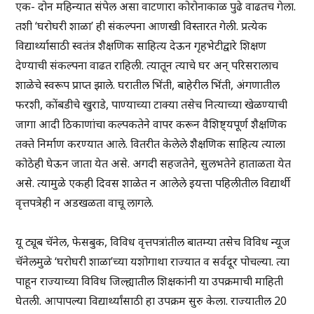
एक- दोन महिन्यात संपेल असा वाटणारा कोरोनाकाळ पुढे वाढतच गेला.
तशी ‘घरोघरी शाळा’ ही संकल्पना आणखी विस्तारत गेली. प्रत्येक
विद्यार्थ्यासाठी स्वतंत्र शैक्षणिक साहित्य देऊन गृहभेटीद्वारे शिक्षण
देण्याची संकल्पना वाढत राहिली. त्यातून त्याचे घर अन् परिसरालाच
शाळेचे स्वरूप प्राप्त झाले. घरातील भिंती, बाहेरील भिंती, अंगणातील
फरशी, कोंबडीचे खुराडे, पाण्याच्या टाक्या तसेच नित्याच्या खेळण्याची
जागा आदी ठिकाणांचा कल्पकतेने वापर करून वैशिष्ट्यपूर्ण शैक्षणिक
तक्ते निर्माण करण्यात आले. वितरीत केलेले शैक्षणिक साहित्य त्याला
कोठेही घेऊन जाता येत असे. अगदी सहजतेने, सुलभतेने हाताळता येत
असे. त्यामुळे एकही दिवस शाळेत न आलेले इयत्ता पहिलीतील विद्यार्थी
वृत्तपत्रेही न अडखळता वाचू लागले.
यू ट्यूब चॅनेल, फेसबुक, विविध वृत्तपत्रांतील बातम्या तसेच विविध न्यूज
चॅनेलमुळे ‘घरोघरी शाळा’च्या यशोगाथा राज्यात व सर्वदूर पोचल्या. त्या
पाहून राज्याच्या विविध जिल्ह्यातील शिक्षकांनी या उपक्रमाची माहिती
घेतली. आपापल्या विद्यार्थ्यांसाठी हा उपक्रम सुरु केला. राज्यातील 20