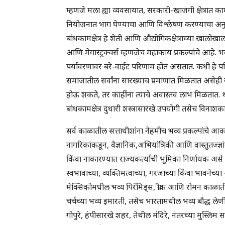
म्हणजे मला ह्या व्यवसायात, सरकारी-खाजगी क्षेत्रात क
नियोजनात भाग घेण्याचा आणि विश्लेषण करण्याचा अनुभव
बांधकामक्षेत्र हे शेती आणि औद्योगिकक्षेत्राच्या खालोखाल मह
आणि मेगास्ट्रक्चर्स म्हणजेच महाकाय प्रकल्पांचे आह
पर्यावरणावर बरे-वाईट परिणाम होत असतात. कधी हे प
समाजातील सर्वांना सारख्याच प्रमाणात मिळतात असेही 
होऊ शकते, तर काहींना त्याचे अवास्तव लाभ मिळतात.
बांधकामक्षेत्र दुधारी शस्त्रासारखे उपयोगी तसेच विनाश
सर्व काळातील सत्ताधीशांना नेहमीच भव्य प्रकल्पांचे 
नागरिकांकडून, वैज्ञानिक,अभियांत्रिकी आणि वास्तुतज्ज्
किंवा नाकारण्यात राज्यकर्त्यांची भूमिका निर्णायक अस
स्वभावाच्या, व्यक्तिमत्वाच्या, गरजांच्या किंवा भावनेच
मेक्सिकोमधील भव्य पिरॅमिड्स, ग्रीक आणि रोमन काळातील
चर्चच्या भव्य इमारती, तसेच भारतामधील भव्य बौद्ध लेण
गोपुरे, हंपीसारखे शहर, तेथील मंदिरे, नंतरच्या मुस्