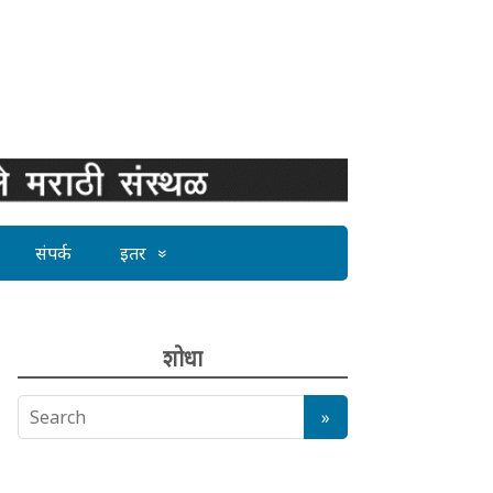
संपर्क
इतर
शोधा