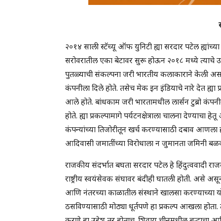
२०१४ साली स्टॅच्यू ऑफ युनिटी ह्या सरदार पटेल ह्यांच्य
सरोवरातील एका बेटावर सुरू होऊन २०१८ मध्ये त्याचे उद्घ
पुतळ्याची संकल्पना जरी भारतीय कलाकाराने केली असली त
कंपनीला दिले होते. तसेच मेक इन इंडियाचे नारे देत ह्
आले होते. बांधकाम जरी भारतामधील लार्सन टुब्रो कंपन
होते. ह्या प्रकल्पामागे पर्यटनक्षेत्राला चालना देण्
कंपन्यांच्या तिजोरीतून खर्च करण्यासाठी दबाव आणला होत
आदिवासी जमातींच्या विरोधाला न जुमानता जमिनी बळकाव
राजकीय संदर्भात बघता सरदार पटेल हे हिंदुत्ववादी राजकार
राष्ट्रीय स्वयंसेवक संघावर बंदीही घातली होती. असे असू
आणि नंतरच्या काळातील संस्थाने खालसा करण्याच्या यो
ठसविण्यासाठी मोठ्या धूर्तपणे हा प्रकल्प आखला होता. त
करणे हा उद्देश तर होताच. शिवाय चीनमधील बुद्धाचा आणि 