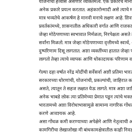
योजनांचा हव्यास असणारे व्यक्तिमत्व. एक प्रकारचे मान
अनेक प्रकारे प्रयत्न करतात. अहंकारोन्मादी असे त्याच
मात्र भव्यतेचे आकर्षण हे मानवी मनाचे लक्षण आहे. शिवा
प्रवर्तकांमध्ये, शासनातील अधिकारी वर्गात आणि राजका
जेव्हा मोठेपणाच्या स्वभावात निर्मळता, निरपेक्षता असते
सर्वांना मिळतो. मात्र जेव्हा मोठेपणाच्या वृत्तीमध्ये स्व
दुष्परिणाम दिसू लागतात. अशा व्यक्तींच्या हातात जेव्हा एख
लागतो तेव्हा त्याचे व्यापक आणि धोकादायक परिणाम वा
गेल्या दहा वर्षात नरेंद्र मोदींची सर्वेसर्वा अशी प्रतिम
सरकारच्या धोरणांची, योजनांची, प्रकल्पांची, जाहिरात कर
असते, त्यातून ते सहज लक्षात येऊ लागते. मात्र अशा जा
अनेक भाबडे लोक त्या प्रतिमेच्या प्रेमात पडून त्यांचे
भारतामध्ये अशा विरोधाभासामुळे सामान्य नागरिक गोंध
करणे आवश्यक आहे.
असा गोंधळ कमी करण्याच्या अपेक्षेने आणि नेतृत्वाची अहंम
कामगिरीचा लेखाजोखा मी बांधकामक्षेत्रातील काही निवड