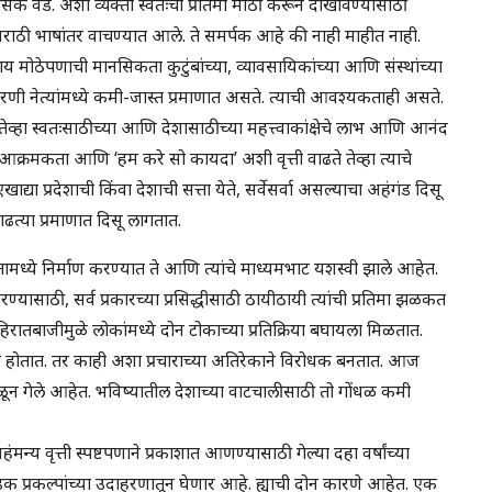
सिक वेड. अशा व्यक्ती स्वतःची प्रतिमा मोठी करून दाखविण्यासाठी
े मराठी भाषांतर वाचण्यात आले. ते समर्पक आहे की नाही माहीत नाही.
य मोठेपणाची मानसिकता कुटुंबांच्या, व्यावसायिकांच्या आणि संस्थांच्या
रणी नेत्यांमध्ये कमी-जास्त प्रमाणात असते. त्याची आवश्यकताही असते.
 तेव्हा स्वतःसाठीच्या आणि देशासाठीच्या महत्त्वाकांक्षेचे लाभ आणि आनंद
ार्थ, आक्रमकता आणि ‘हम करे सो कायदा’ अशी वृत्ती वाढते तेव्हा त्याचे
ाद्या प्रदेशाची किंवा देशाची सत्ता येते, सर्वेसर्वा असल्याचा अहंगंड दिसू
ढत्या प्रमाणात दिसू लागतात.
ा भारतामध्ये निर्माण करण्यात ते आणि त्यांचे माध्यमभाट यशस्वी झाले आहेत.
ण्यासाठी, सर्व प्रकारच्या प्रसिद्धीसाठी ठायीठायी त्यांची प्रतिमा झळकत
हिरातबाजीमुळे लोकांमध्ये दोन टोकाच्या प्रतिक्रिया बघायला मिळतात.
 भक्त होतात. तर काही अशा प्रचाराच्या अतिरेकाने विरोधक बनतात. आज
ळून गेले आहेत. भविष्यातील देशाच्या वाटचालीसाठी तो गोंधळ कमी
न्य वृत्ती स्पष्टपणाने प्रकाशात आणण्यासाठी गेल्या दहा वर्षांच्या
क प्रकल्पांच्या उदाहरणातून घेणार आहे. ह्याची दोन कारणे आहेत. एक