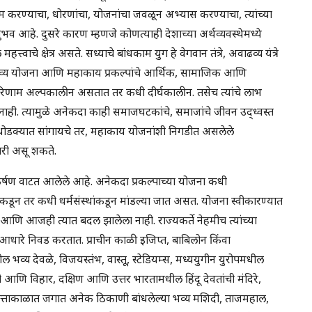
ाम करण्याचा, धोरणांचा, योजनांचा जवळून अभ्यास करण्याचा, त्यांच्या
 आहे. दुसरे कारण म्हणजे कोणत्याही देशाच्या अर्थव्यवस्थेमध्ये
त्त्वाचे क्षेत्र असते. सध्याचे बांधकाम युग हे वेगवान तंत्रे, अवाढव्य यंत्रे
े. भव्य योजना आणि महाकाय प्रकल्पांचे आर्थिक, सामाजिक आणि
रिणाम अल्पकालीन असतात तर कधी दीर्घकालीन. तसेच त्यांचे लाभ
नाही. त्यामुळे अनेकदा काही समाजघटकांचे, समाजांचे जीवन उद्ध्वस्त
 थोडक्यात सांगायचे तर, महाकाय योजनांशी निगडीत असलेले
कारी असू शकते.
आकर्षण वाटत आलेले आहे. अनेकदा प्रकल्पाच्या योजना कधी
ञांकडून तर कधी धर्मसंस्थांकडून मांडल्या जात असत. योजना स्वीकारण्यात
े आणि आजही त्यात बदल झालेला नाही. राज्यकर्ते नेहमीच त्यांच्या
्या आधारे निवड करतात. प्राचीन काळी इजिप्त, बाबिलोन किंवा
 भव्य देवळे, विजयस्तंभ, वास्तू, स्टेडियम्स, मध्ययुगीन युरोपमधील
ी आणि विहार, दक्षिण आणि उत्तर भारतामधील हिंदू देवतांची मंदिरे,
लिम सत्ताकाळात जगात अनेक ठिकाणी बांधलेल्या भव्य मशिदी, ताजमहाल,