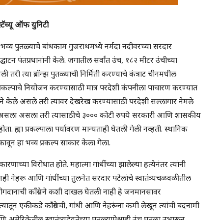
स्टॅच्यू ऑफ युनिटी
ा भव्य पुतळ्याचे बांधकाम गुजराथमध्ये नर्मदा नदीवरच्या सरदार
ाटन पंतप्रधानांनी केले. जगातील सर्वांत उंच, १८२ मीटर उंचीच्या
री त्या ब्रॉन्झ पुतळ्याची निर्मिती करण्याचे कंत्राट चीनमधील
या प्रकल्पाचे नियोजन करण्यासाठी मात्र परदेशी कंपनीला पाचारण करण्यात
ीने केले असले तरी त्यावर देखरेख करण्यासाठी परदेशी सल्लागार नेमले
याचा हेतू असला असला तरी त्यासाठीचे ३००० कोटी रुपये सरकारी आणि शासकीय
ा. ह्या प्रकल्पाला पर्यावरण मान्यताही घेतली गेली नव्हती. स्थानिक
ून हा भव्य प्रकल्प साकार केला गेला.
णाच्या विरोधात होते. महात्मा गांधींच्या झालेल्या हत्येनंतर त्यांनी
नही नेहरू आणि गांधींच्या तुलनेत सरदार पटेलांचे स्वातंत्र्यचळवळीतील
गदानाची काँग्रेसने कशी दाखल घेतली नाही हे जनमानसावर
्यातून एकीकडे काँग्रेसची, गांधी आणि नेहरूंना कमी लेखून त्यांची बदनामी
अमेरिकेतील स्वातंत्र्यदेवतेच्या पुतळ्यापेक्षाही उंच पुतळा उभारून