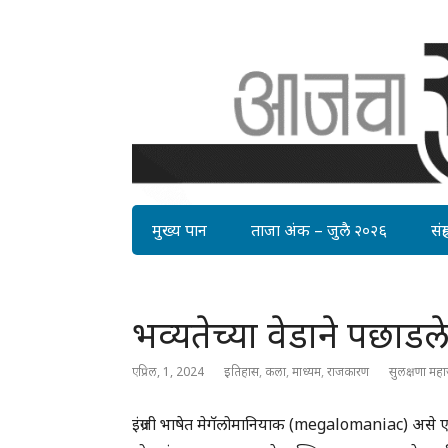
मुख्य पान
ताजा अंक – जुलै २०२६
संग्र
भव्यतेच्या वेडाने पछाड
एप्रिल, 1, 2024
इतिहास
,
कला
,
माध्यम
,
राजकारण
सुलक्षणा मह
इंग्रजी भाषेत मेगॅलोमानियाक (megalomaniac) असे एक व