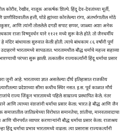
ील कोरीव, रेखीव, नाजूक आकर्षक शिल्पे. हिंदू देव-देवतांच्या मूर्ती,
ीविश्वातील हत्ती, घोडे ह्यांच्या कोरलेल्या रांगा, अंतर्भागातील मोठे
 कलाकुसर, आणि त्यांनी तोललेले दगडी सपाट छप्पर, जाळ्या अशा अनेक
बांधकाम राजा विष्णूवर्धन याने ११२१ मध्ये सुरू केले होते. तो जैनधर्मीय
े हे मंदिर बांधायला सुरुवात केली होती. त्याचे बांधकाम ८६ वर्षांनी पूर्ण
ेक उदाहरणे भारतामध्ये सापडतात. भारतामधील बौद्ध धर्माचे महत्त्व सहाव्या
्याची परंपरा सुरू झाली. तत्कालीन राज्यकर्त्यांनी हिंदू धर्माचा प्रसार
परा जुनी आहे. भारताच्या ज्ञात असलेल्या दीर्घ इतिहासात राजकीय
यारीतल्या प्रदेशाच्या सीमा कधीच स्थिर नसत. इ.स. पूर्व काळात मौर्य
ंचे राज्य जिंकून भारतामध्ये पहिले साम्राज्य प्रस्थापित केले. नंतर
त्याने आणि त्याच्या वंशजांनी धर्माचा प्रसार केला. भारत हे बौद्ध आणि जैन
त, वैदिक समाजातील जातिप्रथेच्या विरोधात समानतेचा, शांतीचा, मानवतावादाचा
 आणि चीनपर्यंत व्यापार करणाऱ्यांनी बौद्ध धर्माचा प्रसार केला. राजाश्रय
 हिंदू धर्माचा प्रभाव भारतामध्ये वाढला. त्या प्रसारास राज्यकर्त्यांनी