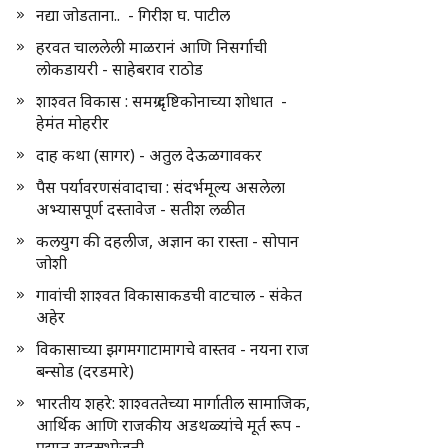
नद्या जोडताना.. - गिरीश घ. पाटील
हरवत चाललेली माळरानं आणि निसर्गाची
लोकडायरी - साहेबराव राठोड
शाश्वत विकास : समग्र दृष्टिकोनाच्या शोधात -
हेमंत मोहरीर
दाह कथा (सागर) - अतुल देऊळगावकर
पैस पर्यावरणसंवादाचा : संदर्भमूल्य असलेला
अभ्यासपूर्ण दस्तावेज - सतीश लळीत
कलयुग की दहलीज, अज्ञान का रास्ता - सोपान
जोशी
गावांची शाश्वत विकासाकडची वाटचाल - संकेत
अहेर
विकासाच्या झगमगाटामागचे वास्तव - नयना राज
बन्सोड (दरडमारे)
भारतीय शहरे: शाश्वततेच्या मार्गातील सामाजिक,
आर्थिक आणि राजकीय अडथळ्यांचे मूर्त रूप -
प्रद्युम्न सहस्रभोजनी