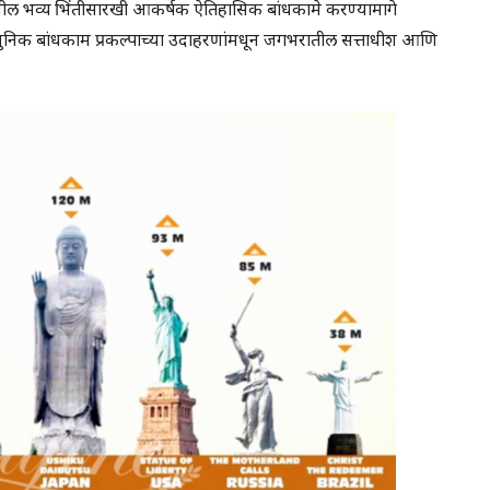
नमधील भव्य भिंतीसारखी आकर्षक ऐतिहासिक बांधकामे करण्यामागे
 आधुनिक बांधकाम प्रकल्पाच्या उदाहरणांमधून जगभरातील सत्ताधीश आणि