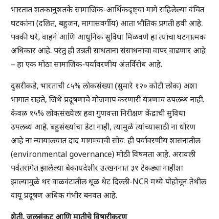
भारतात शतकानुशतके सामाजिक-आर्थिकदृष्ट्या मागे राहिलेल्या वंचित
घटकांना (दलित, बहुजन, मागासवर्गीय) आता भौतिक प्रगती हवी आहे.
पक्की घरे, वाहने आणि आधुनिक सुविधा मिळवणे हा त्यांचा घटनात्मक
अधिकार आहे. परंतु ही उन्नती साधताना संसाधनांचा वापर वाढणार आहे
– हा एक मोठा सामाजिक-पर्यावरणीय अंतर्विरोध आहे.
दुसरीकडे, भारताची ८५% लोकसंख्या (सुमारे १२० कोटी लोक) अशा
भागात राहते, जिथे प्रदूषणाचे मोजमाप करणारी यंत्रणाच उपलब्ध नाही.
केवळ १५% लोकसंख्येला हवा गुणवत्ता निरीक्षण केंद्राची सुविधा
उपलब्ध आहे. बहुसंख्यांचा डेटा नाही, त्यामुळे त्यांच्यासाठी ना धोरण
आहे ना न्यायालयात दाद मागण्याची सोय. ही पर्यावरणीय शासनातील
(environmental governance) मोठी विषमता आहे. अरावली
पर्वतरांगेत झालेल्या बेकायदेशीर उत्खननात ३१ टेकड्या नाहीशा
झाल्यामुळे थर वाळवंटातील धूळ थेट दिल्ली-NCR मध्ये पोहोचून तेथील
वायू प्रदूषण अधिक गंभीर बनवत आहे.
शेती, जलसंकट आणि मातीचे विषारीकरण