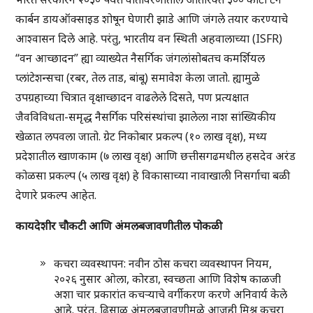
कार्बन डायऑक्साइड शोषून घेणारी झाडे आणि जंगले तयार करण्याचे
आश्वासन दिले आहे. परंतु, भारतीय वन स्थिती अहवालाच्या (ISFR)
“वन आच्छादन” ह्या व्याख्येत नैसर्गिक जंगलांसोबतच कमर्शियल
प्लांटेशन्सचा (रबर, तेल ताड, बांबू) समावेश केला जातो. ह्यामुळे
उपग्रहाच्या चित्रात वृक्षाच्छादन वाढलेले दिसते, पण प्रत्यक्षात
जैवविविधता-समृद्ध नैसर्गिक परिसंस्थांचा झालेला नाश सांख्यिकीय
खेळात लपवला जातो. ग्रेट निकोबार प्रकल्प (१० लाख वृक्ष), मध्य
प्रदेशातील खाणकाम (७ लाख वृक्ष) आणि छत्तीसगढमधील हसदेव अरंड
कोळसा प्रकल्प (५ लाख वृक्ष) हे विकासाच्या नावाखाली निसर्गाचा बळी
देणारे प्रकल्प आहेत.
कायदेशीर चौकटी आणि अंमलबजावणीतील पोकळी
कचरा व्यवस्थापन: नवीन ठोस कचरा व्यवस्थापन नियम,
२०२६ नुसार ओला, कोरडा, स्वच्छता आणि विशेष काळजी
अशा चार प्रकारांत कचऱ्याचे वर्गीकरण करणे अनिवार्य केले
आहे. परंतु, ढिसाळ अंमलबजावणीमुळे आजही मिश्र कचरा