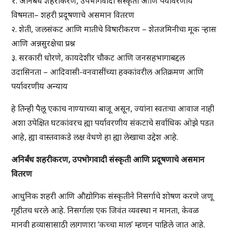
१. अनिर्बंध शहरीकरण, उपभोगवादी संस्कृती आणि पर्यावरणीय
विषमता– शहरी प्रदूषणाचे असमान वितरण
२. शेती, जलसंकट आणि मातीचे विषारीकरण – शेतजमिनीचा मूक ऱ्हास
आणि अन्नसुरक्षेचा प्रश्न
३. सरकारी धोरणे, कायदेशीर चौकट आणि
जनसहभागाबद्दल
उदासिनता
– आदिवासी-वनवासींच्या हक्कांवरील अतिक्रमण आणि
पर्यावरणीय अन्याय
हे तिन्ही पैलू एकाच नाण्याच्या बाजू असून, ज्यांना स्वतःचा आवाज नाही
अशा उपेक्षित घटकांवरच ह्या पर्यावरणीय संकटाचे सर्वाधिक ओझे पडत
आहे, ह्या वास्तवाकडे लक्ष वेधणे हा ह्या लेखाचा उद्देश आहे.
अनिर्बंध शहरीकरण, उपभोगवादी संस्कृती आणि प्रदूषणाचे असमान
वितरण
आधुनिक शहरी आणि औद्योगिक संस्कृतीने निसर्गाचे शोषण करणे जणू
गृहीतच धरले आहे. निसर्गाला एक जिवंत व्यवस्था न मानता, केवळ
मानवी हव्यासासाठी लागणारा ‘कच्चा माल’ म्हणून पाहिले जात आहे.