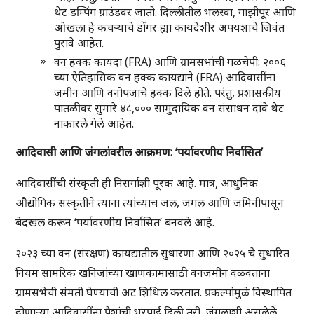
थेट डम्पिंग ग्राउंडवर जातो. दिल्लीतील भलस्वा, गाझीपूर आणि
ओखला हे कचऱ्याचे डोंगर ह्या कायदेशीर अपयशाचे जिवंत
पुरावे आहेत.
वन हक्क कायदा (FRA) आणि ग्रामसभांची गळचेपी: २००६
च्या ऐतिहासिक वन हक्क कायद्याने (FRA) आदिवासींना
जमीन आणि वनोपजाचे हक्क दिले होते. परंतु, प्रशासकीय
पातळीवर सुमारे ४८,००० सामुदायिक वन संसाधन दावे थेट
नाकारले गेले आहेत.
आदिवासी आणि जंगलांवरील आक्रमण: ‘पर्यावरणीय निर्वासित’
आदिवासींची संस्कृती ही निसर्गाशी पूरक आहे. मात्र, आधुनिक
औद्योगिक संस्कृतीने त्यांना त्यांच्याच जल, जंगल आणि जमिनीपासून
बेदखल करून ‘पर्यावरणीय निर्वासित’ बनवले आहे.
२०२३ च्या वन (संरक्षण) कायद्यातील सुधारणा आणि २०२५ चे सुधारित
नियम सामरिक खनिजांच्या खाणकामासाठी वनजमीन वळवताना
ग्रामसभेची संमती घेण्याची अट शिथिल करतात. प्रकल्पांमुळे विस्थापित
होणाऱ्या आदिवासींना पैशांची भरपाई दिली तरी, जंगलाशी असलेले