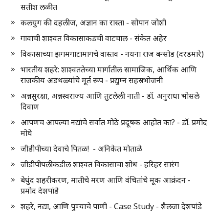
सतीश लळीत
कलयुग की दहलीज, अज्ञान का रास्ता - सोपान जोशी
गावांची शाश्वत विकासाकडची वाटचाल - संकेत अहेर
विकासाच्या झगमगाटामागचे वास्तव - नयना राज बन्सोड (दरडमारे)
भारतीय शहरे: शाश्वततेच्या मार्गातील सामाजिक, आर्थिक आणि
राजकीय अडथळ्यांचे मूर्त रूप - प्रद्युम्न सहस्रभोजनी
अन्नसुरक्षा, अन्नस्वराज्य आणि तुटलेली नाती - डॉ. अनुराधा भोसले
दिवाण
आपणच आपल्या नद्यांचे सर्वात मोठे प्रदूषक आहोत का? - डॉ. प्रमोद
मोघे
जीडीपीच्या देवाचे पितळ! - अनिकेत मोताळे
जीडीपीपलीकडील शाश्वत विकासाचा शोध - हरिहर सारंग
बेधुंद शहरीकरण, मातीचे मरण आणि वंचितांचे मूक आक्रंदन -
प्रमोद देशपांडे
शहरे, नद्या, आणि पुण्याचे पाणी - Case Study - शैलजा देशपांडे