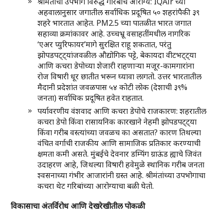
श्रीमंतांचा उपभोग विरुद्ध गरिबांचे आरोग्य: IQAir च्या
अहवालानुसार जगातील सर्वाधिक प्रदूषित ५० शहरांपैकी ३९
शहरे भारतात आहेत. PM2.5 च्या पातळीत भारत जगात
सहाव्या क्रमांकावर आहे. उच्चभ्रू वसाहतींमधील नागरिक
‘एअर प्युरिफायर’मागे सुरक्षित राहू शकतात, परंतु
झोपडपट्ट्यांजवळील औद्योगिक पट्टे, बेकायदा वीटभट्ट्या
आणि कचरा डेपोच्या शेजारी राहणाऱ्या मजूर-कामगारांना
रोज विषारी धूर छातीत भरून घ्यावा लागतो. उत्तर भारतातील
मैदानी प्रदेशांत जवळपास ५४ कोटी लोक (देशाची ३९%
जनता) सर्वाधिक प्रदूषित हवेत राहतात.
पर्यावरणीय वंशवाद आणि कचरा डेपोचे राजकारण: शहरातील
कचरा डेपो किंवा रासायनिक कारखाने नेहमी झोपडपट्ट्या
किंवा गरीब वस्त्यांच्या जवळच का असतात? कारण तिथल्या
वंचित वर्गाची राजकीय आणि सामाजिक प्रतिकार करण्याची
क्षमता कमी असते. मुंबईचे देवनार डम्पिंग ग्राऊंड ह्याचे जिवंत
उदाहरण आहे, जिथल्या विषारी हवेमुळे स्थानिक गरीब जनता
श्वसनाच्या गंभीर आजारांनी ग्रस्त आहे. श्रीमंतांच्या उपभोगाचा
कचरा थेट गरिबांच्या आरोग्याचा बळी घेतो.
विकासाचा अंतर्विरोध आणि देखरेखीतील पोकळी