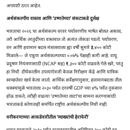
अपयशी ठरत आहेत.
अर्थसंकल्पीय वास्तव आणि ‘उष्णतेच्या’ संकटाकडे दुर्लक्ष
भारताचा २०२६ चा अर्थसंकल्प वरवर पर्यावरणीय भाषेत बोलत असला,
तरी आर्थिक तरतुदींच्या वास्तवात तो अत्यंत तोकडा पडतो. पर्यावरण,
वन आणि हवामान बदल मंत्रालयाला ह्या वर्षी सुमारे ₹३,४०० कोटी
मिळाले— जे एकूण अर्थसंकल्पाच्या ०.०७% पेक्षाही कमी आहे. वायू
प्रदूषण नियंत्रणासाठी (NCAP सह) ₹१,३०० कोटी वाढवले गेले खरे, परंतु
हा निधी दीर्घकालीन उपायांऐवजी केवळ निरीक्षण केंद्रे आणि
यांत्रिक
स्वच्छतेवर खर्च केला जातो. आर्थिक सर्वेक्षणानुसार, हवामानबदला तील
धक्क्यांमुळे भारताला २०३० पर्यंत दरवर्षी GDP च्या ४% पर्यंत नुकसान
होऊ शकते, तरीही वाढत्या ‘उष्णतेच्या लाटां’चा सामना करण्यासाठी
भारताकडे कोणताही समर्पित राष्ट्रीय अर्थसंकल्पीय निधी नाही.
वनीकरणाच्या आकडेवारीतील ‘व्याख्यांची हेराफेरी’
भारत सरकारने २०३० पर्यंत वातावरणातील अतिरिक्त ३०० कोटी टन