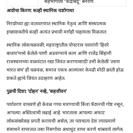
सहभागाला “केंद्रबिंदू” बनवणे.
आशेचा किरण: काही स्थानिक यशोगाथा
निराशेच्या ह्या वातावरणात स्थानिक नेतृत्व आणि संस्थात्मक
इच्छाशक्तीचे काही अत्यंत प्रभावी मार्गही पाहायला मिळतात:
स्थानिक लोकचळवळी: महाराष्ट्रातील पोपटराव पवारांनी ‘हिवरे
बाजार’मध्ये केलेले पाणी अडवण्याचे काम आणि राजेंद्र सिंहांनी
राजस्थानच्या वाळवंटात नद्या जिवंत करण्यासाठी उभी केलेली ‘तरुण
भारत संघ’ ही चळवळ, समाज एकत्र आल्यावर केवढी मोठी क्रांती होऊ
शकते ह्याचे जिवंत उदाहरण आहेत.
पुढची दिशा: ‘दोहन’ नव्हे, ‘सहजीवन’
पर्यावरण वाचवणे ही केवळ गप्पा मारण्याची किंवा फॅशनची गोष्ट नसून,
आपल्या अस्तित्वाची लढाई आहे. भारताला आपल्या अफाट
लोकसंख्येसह प्रगती करायची असेल, तर पाश्चात्य देश ज्याप्रमाणे
संसाधने वापरतात तसा निसर्गाचा अंधाधुंद वापर करणे थांबवावे लागेल.