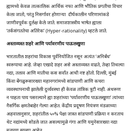
ह्यामध्ये केवळ तात्कालिक आर्थिक नफा आणि भौतिक प्रगतीचा विचार
केला जातो, परंतु निसर्गावर होणाऱ्या दीर्घकालीन परिणामांकडे
जाणीवपूर्वक दुर्लक्ष केले जाते. समाजशास्त्रीय भाषेत ह्याला
‘तर्कसंगततेचा अतिरेक’ (Hyper-rationality) म्हटले जाते.
अस्ताव्यस्त शहरे आणि पर्यावरणीय पाऊलखुणा
भारतातील शहरांचा विकास पूर्वनियोजित नसून अत्यंत ‘अनिर्बंध’
स्वरूपाचा आहे. जेव्हा एखादे शहर असे अस्ताव्यस्त वाढते, तेव्हा तिथल्या
नद्या, तलाव आणि मातीचा कस सर्वांत आधी नष्ट होतो. दिल्ली, मुंबई
किंवा बेंगळुरूसारख्या महानगरांमध्ये सांडपाणी आणि कचरा
व्यवस्थापनाची झालेली दुर्व्यवस्था ही केवळ तांत्रिक त्रुटी नाही. अंथरूण
न पाहता पाय पसरल्याने ह्या शहरांच्या ‘पर्यावरणीय पाऊलखुणा’ त्यांच्या
नैसर्गिक क्षमतेबाहेर गेल्या आहेत. केंद्रीय प्रदूषण नियंत्रण मंडळाच्या
अहवालानुसार, शहरांतील ५०% पेक्षा जास्त सांडपाणी प्रक्रिया न करताच
थेट नद्यांमध्ये सोडले जात असल्यामुळे गंगा आणि यमुनेसारख्या नद्या
मृतप्राय झाल्या आहेत.