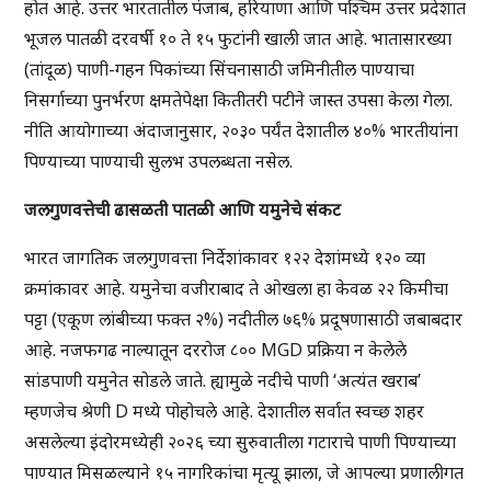
होत आहे. उत्तर भारतातील पंजाब, हरियाणा आणि पश्चिम उत्तर प्रदेशात
भूजल पातळी दरवर्षी १० ते १५ फुटांनी खाली जात आहे. भातासारख्या
(तांदूळ) पाणी-गहन पिकांच्या सिंचनासाठी जमिनीतील पाण्याचा
निसर्गाच्या पुनर्भरण क्षमतेपेक्षा कितीतरी पटीने जास्त उपसा केला गेला.
नीति आयोगाच्या अंदाजानुसार, २०३० पर्यंत देशातील ४०% भारतीयांना
पिण्याच्या पाण्याची सुलभ उपलब्धता नसेल.
जलगुणवत्तेची ढासळती पातळी आणि यमुनेचे संकट
भारत जागतिक जलगुणवत्ता निर्देशांकावर १२२ देशांमध्ये १२० व्या
क्रमांकावर आहे. यमुनेचा वजीराबाद ते ओखला हा केवळ २२ किमीचा
पट्टा (एकूण लांबीच्या फक्त २%) नदीतील ७६% प्रदूषणासाठी जबाबदार
आहे. नजफगढ नाल्यातून दररोज ८०० MGD प्रक्रिया न केलेले
सांडपाणी यमुनेत सोडले जाते. ह्यामुळे नदीचे पाणी ‘अत्यंत खराब’
म्हणजेच श्रेणी D मध्ये पोहोचले आहे. देशातील सर्वात स्वच्छ शहर
असलेल्या इंदोरमध्येही २०२६ च्या सुरुवातीला गटाराचे पाणी पिण्याच्या
पाण्यात मिसळल्याने १५ नागरिकांचा मृत्यू झाला, जे आपल्या प्रणालीगत