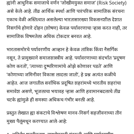
ह्यांनी आधुनिक समाजाचे वर्णन ‘जोखीमयुक्त समाज’ (Risk Society)
असे केले आहे. तीव्र आर्थिक स्पर्धा आणि पारंपरिक सामाजिक संरचना
एकाच वेळी अस्तित्वात असलेल्या भारतासारख्या विकसनशील देशात
निसर्गाचे होणारे दोहन (शोषण) केवळ पर्यावरणाचा ऱ्हास करत नाही, तर
सामाजिक विषमतेला अधिक टोकदार बनवत आहे.
भारतासमोरचे पर्यावरणीय आव्हान हे केवळ तांत्रिक किंवा नैसर्गिक
नसून, ते प्रामुख्याने समाजशास्त्रीय आहे. पर्यावरणाच्या संदर्भात ‘प्रदूषण
कोण करतो’, ‘त्याच्या दुष्परिणामांचे ओझे कोणावर पडते’ आणि
‘कोणाच्या जमिनीवर विकास लादला जातो’, हे प्रश्न अत्यंत कळीचे
आहेत. आज जगातील सर्वाधिक प्रदूषित शहरांमध्ये भारतीय शहरांचा
समावेश असणे, भूजलाचा भयावह ऱ्हास आणि हवामानबदलाचे तीव्र
चटके ह्यांमुळे ही समस्या अधिकच गंभीर बनली आहे.
प्रस्तुत लेखात ह्या संकटाचे विश्लेषण मानव-निसर्ग सहजीवनाच्या तीन
मुख्य पैलूंमधून करण्यात आले आहे: