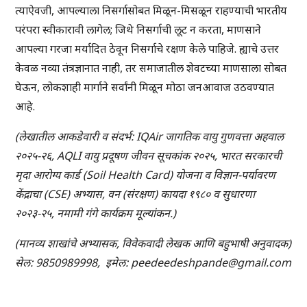
त्याऐवजी, आपल्याला निसर्गासोबत मिळून-मिसळून राहण्याची भारतीय
परंपरा स्वीकारावी लागेल; जिथे निसर्गाची लूट न करता, माणसाने
आपल्या गरजा मर्यादित ठेवून निसर्गाचे रक्षण केले पाहिजे. ह्याचे उत्तर
केवळ नव्या तंत्रज्ञानात नाही, तर समाजातील शेवटच्या माणसाला सोबत
घेऊन, लोकशाही मार्गाने सर्वांनी मिळून मोठा जनआवाज उठवण्यात
आहे.
(लेखातील आकडेवारी व संदर्भ: IQAir जागतिक वायु गुणवत्ता अहवाल
२०२५-२६, AQLI वायु प्रदूषण जीवन सूचकांक २०२५, भारत सरकारची
मृदा आरोग्य कार्ड (Soil Health Card) योजना व विज्ञान-पर्यावरण
केंद्राचा (CSE) अभ्यास, वन (संरक्षण) कायदा १९८० व सुधारणा
२०२३-२५, नमामी गंगे कार्यक्रम मूल्यांकन.)
(मानव्य शाखांचे अभ्यासक, विवेकवादी लेखक आणि बहुभाषी अनुवादक)
सेल: 9850989998, इमेल: peedeedeshpande@gmail.com