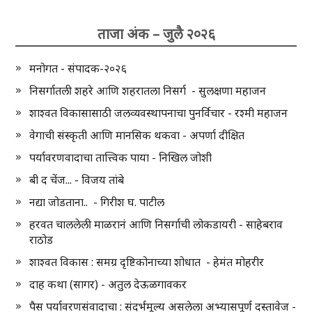
ताजा अंक – जुलै २०२६
मनोगत - संपादक-२०२६
निसर्गातली शहरे आणि शहरातला निसर्ग - सुलक्षणा महाजन
शाश्वत विकासासाठी जलव्यवस्थापनाचा पुनर्विचार - रश्मी महाजन
वेगाची संस्कृती आणि मानसिक थकवा - अपर्णा दीक्षित
पर्यावरणवादाचा तात्त्विक पाया - निखिल जोशी
बी द चेंज... - विजय तांबे
नद्या जोडताना.. - गिरीश घ. पाटील
हरवत चाललेली माळरानं आणि निसर्गाची लोकडायरी - साहेबराव
राठोड
शाश्वत विकास : समग्र दृष्टिकोनाच्या शोधात - हेमंत मोहरीर
दाह कथा (सागर) - अतुल देऊळगावकर
पैस पर्यावरणसंवादाचा : संदर्भमूल्य असलेला अभ्यासपूर्ण दस्तावेज -