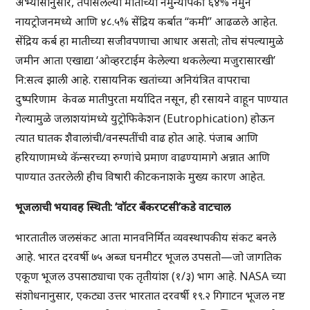
अभ्यासानुसार, तपासलेल्या मातीच्या नमुन्यांपैकी ६४% नमुने
नायट्रोजनमध्ये आणि ४८.५% सेंद्रिय कर्बात “कमी” आढळले आहेत.
सेंद्रिय कर्ब हा मातीच्या सजीवपणाचा आधार असतो; तोच संपल्यामुळे
जमीन आता एखाद्या ‘ओव्हरटाईम केलेल्या थकलेल्या मजुरासारखी’
नि:सत्व झाली आहे. रासायनिक खतांच्या अनियंत्रित वापराचा
दुष्परिणाम केवळ मातीपुरता मर्यादित नसून, ही रसायने वाहून पाण्यात
गेल्यामुळे जलाशयांमध्ये युट्रोफिकेशन (Eutrophication) होऊन
त्यात घातक शैवालांची/वनस्पतींची वाढ होत आहे. पंजाब आणि
हरियाणामध्ये कॅन्सरच्या रुग्णांचे प्रमाण वाढण्यामागे अन्नात आणि
पाण्यात उतरलेली हीच विषारी कीटकनाशके मुख्य कारण आहेत.
भूजलाची भयावह स्थिती: ‘वॉटर बँकरप्टसी’कडे वाटचाल
भारतातील जलसंकट आता मानवनिर्मित व्यवस्थापकीय संकट बनले
आहे. भारत दरवर्षी ७५ अब्ज घनमीटर भूजल उपसतो—जो जागतिक
एकूण भूजल उपसाठ्याचा एक तृतीयांश (१/३) भाग आहे. NASA च्या
संशोधनानुसार, एकट्या उत्तर भारतात दरवर्षी १९.२ गिगाटन भूजल नष्ट