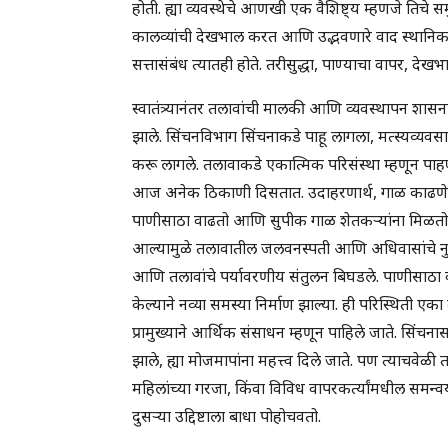
होती. ह्या व्यवस्थेचे आणखी एक वैशिष्ट्य म्हणजे तिचे
कालव्यांची देखभाल करत आणि उद्भवणारे वाद स्थानिक
सत्तासंबंध त्यातही होते. तरीसुद्धा, पाण्याचा वापर, दे
स्वातंत्र्यानंतर तलावांची मालकी आणि व्यवस्थापन शासनाक
झाले. सिंचनविभाग सिंचनाकडे पाहू लागला, मत्स्यव्यवसा
करू लागले. तलावाकडे एकात्मिक परिसंस्था म्हणून पाहण
आज अनेक ठिकाणी दिसतात. उदाहरणार्थ, गाळ काढणे ही 
पाणीसाठा वाढतो आणि सुपीक गाळ शेतकऱ्यांना मिळतो. प
आल्यामुळे तलावातील जलवनस्पती आणि अधिवासांचे नु
आणि तलावांचे पर्यावरणीय संतुलन बिघडले. पाणीसाठा व
केल्याने नव्या समस्या निर्माण झाल्या. ही परिस्थिती ए
प्रामुख्याने आर्थिक संसाधन म्हणून पाहिले जाते. सिंचना
झाले, ह्या मोजमापांना महत्त्व दिले जाते. पण त्याचवेळी 
महिलांच्या गरजा, किंवा विविध वापरकर्त्यांमधील समन्वय, ह
दुसऱ्या उद्दिष्टाला बाधा पोहोचवतो.