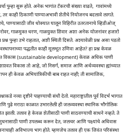
र्चा पुन्हा सुरू होते. अनेक भागांत टँकरची संख्या वाढते, गावांमध्ये
गते, तर काही ठिकाणी पाण्याअभावी शेतीचे नियोजनच बदलावे लागते.
े, पाण्यासाठी जीव धोक्यात घालून विहिरीत उतरतानाचे व्हिडीओज्
 सरोवर, गाळमुक्त धरण, गाळयुक्त शिवार अशा अनेक योजनांवर हजारो
्रश्न पुन्हा उभे राहतात, अशी स्थिती दिसते. अश्यावेळी प्रश्न असा पडतो
्थापनाच्या पद्धतीत काही मूलभूत उणिवा आहेत? हा प्रश्न केवळ
शाश्वत विकास (sustainable development) केवळ अधिक पाणी
श्वत विकास तो आहे, जो निसर्ग, समाज आणि अर्थव्यवस्था ह्यांच्यात
यवस्थापन ही केवळ अभियांत्रिकीची बाब राहत नाही; ती सामाजिक,
ाकडे नव्या दृष्टीने पाहण्याची संधी देतो. महाराष्ट्रातील पूर्व विदर्भ भागात
णि पुढे मराठा काळात उभारलेली ही जलव्यवस्था स्थानिक भौगोलिक
 झाली. तलाव हे केवळ शेतीसाठी पाणी साठवण्याची साधने नव्हते. ते
पशुधनासाठी पाणी उपलब्ध करून देत, जलचर आणि पक्ष्यांचे अधिवास
नाचाही अविभाज्य भाग होते. म्हणजेच तलाव ही एक जिवंत परिसंस्था