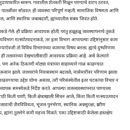
 समुदायाधारित स्वरूप. गावातील शेतकरी मिळून पाण्याचे वाटप ठरवत,
 पातळीवर सोडवत. ही व्यवस्था परिपूर्ण नव्हती; सामाजिक विषमता आणि
खभाल, आणि स्थानिक जबाबदारी, ह्यांच्यातील संबंध जिवंत होते.
डे गेले. ही प्रक्रिया आवश्यक होती; परंतु हळूहळू व्यवस्थापनाचे तुकडे
यविभाग मत्स्योत्पादनाकडे, तर इतर विभाग आपापल्या उद्दिष्टांनुसार काम
्याऐवजी तो विविध विभागांच्या कामाचा विषय बनला. ह्याचे दुष्परिणाम
तलावांच्या देखभालीसाठी आवश्यक प्रक्रिया आहे. असे केल्याने
ण अनेक ठिकाणी मोठ्या यंत्रांच्या साहाय्याने गाळ काढण्यात
कसान झाले. जलचरांचे निवासस्थान बदलले, मासेमारीवर परिणाम झाला
ाढवण्याचा उद्देश योग्य असला, तरी परिसंस्थेतील इतर घटकांचा विचार न
का व्यापक समस्येकडे निर्देश करते. आपल्या जलव्यवस्थापनात पाण्याला
साठी किती पाणी, किती क्षेत्राखाली सिंचन आले, किंवा किती मत्स्यउत्पादन
तलावाची जैवविविधता, भूजल पुनर्भरण, स्थानिक अन्नसुरक्षा, ग्रामीण
्यांना तुलनेने कमी महत्त्व मिळते. एका उद्दिष्टासाठी केलेला हस्तक्षेप