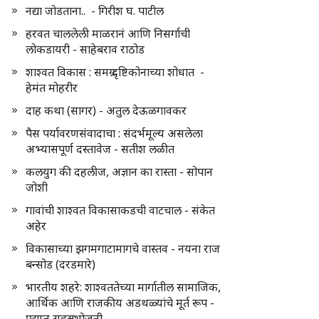
नद्या जोडताना.. - गिरीश घ. पाटील
हरवत चाललेली माळरानं आणि निसर्गाची
लोकडायरी - साहेबराव राठोड
शाश्वत विकास : समग्र दृष्टिकोनाच्या शोधात -
हेमंत मोहरीर
दाह कथा (सागर) - अतुल देऊळगावकर
पैस पर्यावरणसंवादाचा : संदर्भमूल्य असलेला
अभ्यासपूर्ण दस्तावेज - सतीश लळीत
कलयुग की दहलीज, अज्ञान का रास्ता - सोपान
जोशी
गावांची शाश्वत विकासाकडची वाटचाल - संकेत
अहेर
विकासाच्या झगमगाटामागचे वास्तव - नयना राज
बन्सोड (दरडमारे)
भारतीय शहरे: शाश्वततेच्या मार्गातील सामाजिक,
आर्थिक आणि राजकीय अडथळ्यांचे मूर्त रूप -
प्रद्युम्न सहस्रभोजनी