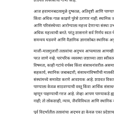
आज हवामानबदलामुळे दुष्काळ, अतिवृष्टी आणि पाण्या
किंवा अधिक गाळ काढणे पुरेसे ठरणार नाही. स्थानिक जल
आणि परिसंस्थेच्या आरोग्याला महत्त्व देणाऱ्या संस्था
अधिक महत्त्वाची बनते. परंतु शासनाने सर्व निर्णय स्वतः
समन्वय घडवणे आणि वैज्ञानिक ज्ञानासोबत स्थानिक अन
माजी-मालगुजारी तलावांचा अनुभव आपल्याला आणखी एक 
परत जाणे नव्हे. पारंपरिक व्यवस्था जशाच्या तशा स्वीका
विषमता, काही गटांचे वर्चस्व किंवा संसाधनांवरील असमा
सहकार्य, स्थानिक जबाबदारी, संसाधनांविषयीची मालकीची
संस्थांमध्ये समावेश करणे आवश्यक आहे. शाश्वत विक
पाण्याला केवळ साठवण्याची वस्तू किंवा आर्थिक संसा
म्हणून पाहण्याची गरज आहे. जेव्हा आपण पाण्याकडे ह्या 
नाही; तो लोकशाही, न्याय, जैवविविधता आणि स्थानिक स
पूर्व विदर्भातील तलावांचा अनुभव हा केवळ एका प्रदेश