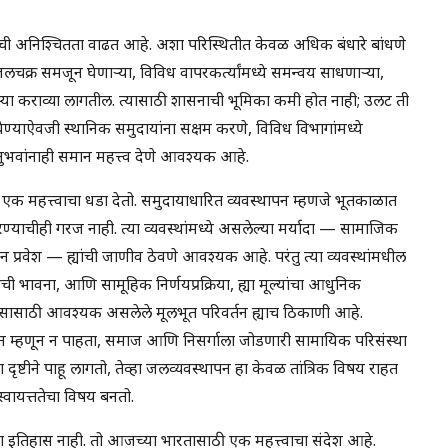
ची अनिश्चितता वाढत आहे. अशा परिस्थितीत केवळ अधिक बंधारे बांधणे
चक्र समजून घेणाऱ्या, विविध वापरकर्त्यांमध्ये समन्वय साधणाऱ्या,
 उभ्या कराव्या लागतील. त्यासाठी शासनाची भूमिका कमी होत नाही; उलट ती
 घेण्याऐवजी स्थानिक समुदायांना सक्षम करणे, विविध विभागांमध्ये
ुभवांनाही समान महत्त्व देणे आवश्यक आहे.
महत्त्वाचा धडा देतो. समुदायाधारित व्यवस्थापन म्हणजे भूतकाळात
रण्याचीही गरज नाही. त्या व्यवस्थांमध्ये असलेल्या मर्यादा — सामाजिक
न प्रवेश — ह्यांची जाणीव ठेवणे आवश्यक आहे. परंतु त्या व्यवस्थांमधील
 भावना, आणि सामूहिक निर्णयप्रक्रिया, ह्या मूल्यांचा आधुनिक
ासासाठी आवश्यक असलेले मूलभूत परिवर्तन ह्याच ठिकाणी आहे.
धन म्हणून न पाहता, समाज आणि निसर्गाला जोडणारी सामायिक परिसंस्था
दृष्टीने पाहू लागतो, तेव्हा जलव्यवस्थापन हा केवळ तांत्रिक विषय राहत
्वायत्ततेचा विषय बनतो.
ाचा इतिहास नाही. तो आजच्या भारतासाठी एक महत्त्वाचा संदेश आहे.