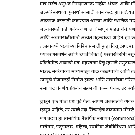
मात्र सर्वच अनुभव निराशाजनक नाहीत. भंडारा आणि गोंदिय
जलपरिसंस्थेच्या पुनर्स्थापनेसाठी काम केले. ह्या प्रक्
आक्रमक वनस्पती काढण्यात आल्या आणि स्थानिक माशांच्
जलवनस्पतींकडे अनेक जण ‘तण’ म्हणून पाहत होते. पण न
आणि अन्नसाखळीसाठी अत्यंत महत्त्वाच्या आहेत. ह्या क
तलावांमध्ये पक्ष्यांच्या विविध प्रजाती पुन्हा दिसू लाग
पर्यावरणसंवर्धन आणि उपजीविका हे परस्परविरोधी नसून 
प्रक्रियेतील आणखी एक महत्त्वाचा पैलू म्हणजे समुदायाचा
मांडले. मनरेगाच्या माध्यमातून गाळ काढण्याची आणि 
त्यामुळे रोजगारही निर्माण झाला आणि तलावांच्या परिस
समाजाला निर्णयप्रक्रियेत सहभागी करून घेतले, तर पर्य
ह्यातून एक मोठा प्रश्न पुढे येतो. आपण जलस्रोतांचे
म्हणून पाहिले, तर त्याचे यश सिंचनक्षेत्र वाढण्यात मोज
पण तलाव हा सामायिक नैसर्गिक संसाधन (commons) आह
मासेमार, पशुपालक, महिला, स्थानिक जैवविविधता आणि प
शाश्वत विकासाचा गाभा आहे.