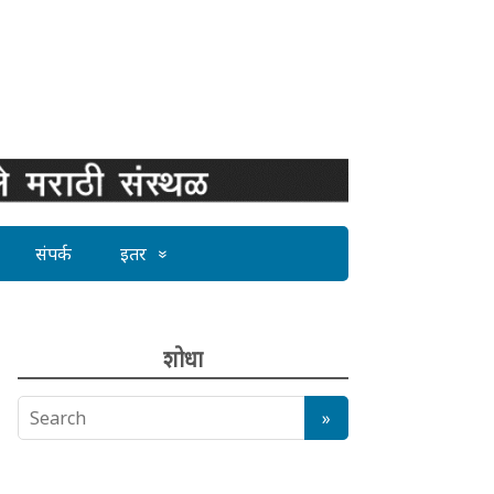
संपर्क
इतर
शोधा