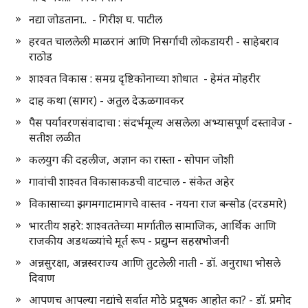
नद्या जोडताना.. - गिरीश घ. पाटील
हरवत चाललेली माळरानं आणि निसर्गाची लोकडायरी - साहेबराव
राठोड
शाश्वत विकास : समग्र दृष्टिकोनाच्या शोधात - हेमंत मोहरीर
दाह कथा (सागर) - अतुल देऊळगावकर
पैस पर्यावरणसंवादाचा : संदर्भमूल्य असलेला अभ्यासपूर्ण दस्तावेज -
सतीश लळीत
कलयुग की दहलीज, अज्ञान का रास्ता - सोपान जोशी
गावांची शाश्वत विकासाकडची वाटचाल - संकेत अहेर
विकासाच्या झगमगाटामागचे वास्तव - नयना राज बन्सोड (दरडमारे)
भारतीय शहरे: शाश्वततेच्या मार्गातील सामाजिक, आर्थिक आणि
राजकीय अडथळ्यांचे मूर्त रूप - प्रद्युम्न सहस्रभोजनी
अन्नसुरक्षा, अन्नस्वराज्य आणि तुटलेली नाती - डॉ. अनुराधा भोसले
दिवाण
आपणच आपल्या नद्यांचे सर्वात मोठे प्रदूषक आहोत का? - डॉ. प्रमोद