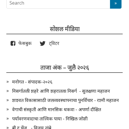
सोशल मीडिया
फेसबुक
ट्विटर
ताजा अंक – जुलै २०२६
मनोगत - संपादक-२०२६
निसर्गातली शहरे आणि शहरातला निसर्ग - सुलक्षणा महाजन
शाश्वत विकासासाठी जलव्यवस्थापनाचा पुनर्विचार - रश्मी महाजन
वेगाची संस्कृती आणि मानसिक थकवा - अपर्णा दीक्षित
पर्यावरणवादाचा तात्त्विक पाया - निखिल जोशी
बी द चेंज... - विजय तांबे