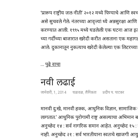
‘प्रारूप राष्ट्रीय जल नीती’ २०१२ मध्ये पिण्याचे आणि स
असे सुचवले गेले. नंतरच्या आवृत्त्यां ध्ये अन्नसुरक्
करण्यात आली. १९९५ मध्ये घडलेली एक घटना आज इतक्या
च्या गर्दीच्या बाजारात खरेदी करीत असताना एक महाग
आले. दुकानातून नुकत्याच खरेदी केलेल्या एक लिटरच्या म
…
पुढे वाचा
नवी लढाई
जानेवारी, 1, 2014
चळवळ
,
लैंगिकता
प्रदीप प. पाटकर
मानवी दु:खे, मानवी हक्क, आधुनिक विज्ञान, सामाजिक न
लागतात.’ आधुनिक पुरोगामी राष्ट्र असल्याचा अभिमान ब
अनुच्छेद १४ : सर्व नागरिक समान आहेत. अनुच्छेद १५ :
नाही. अनुच्छेद २१ : सर्व भारतीयाना स्वतःचे खाजगी आयु