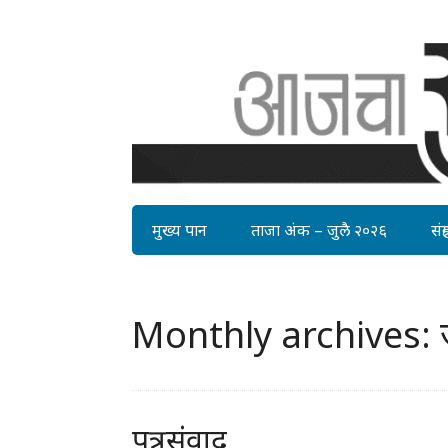
मुख्य पान
ताजा अंक – जुलै २०२६
संग्र
Monthly archives: ज
पत्रसंवाद