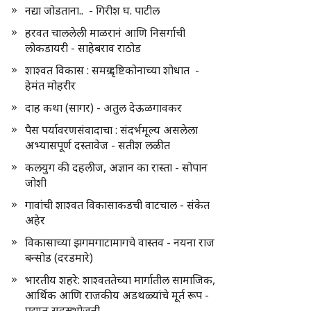
नद्या जोडताना.. - गिरीश घ. पाटील
हरवत चाललेली माळरानं आणि निसर्गाची
लोकडायरी - साहेबराव राठोड
शाश्वत विकास : समग्र दृष्टिकोनाच्या शोधात -
हेमंत मोहरीर
दाह कथा (सागर) - अतुल देऊळगावकर
पैस पर्यावरणसंवादाचा : संदर्भमूल्य असलेला
अभ्यासपूर्ण दस्तावेज - सतीश लळीत
कलयुग की दहलीज, अज्ञान का रास्ता - सोपान
जोशी
गावांची शाश्वत विकासाकडची वाटचाल - संकेत
अहेर
विकासाच्या झगमगाटामागचे वास्तव - नयना राज
बन्सोड (दरडमारे)
भारतीय शहरे: शाश्वततेच्या मार्गातील सामाजिक,
आर्थिक आणि राजकीय अडथळ्यांचे मूर्त रूप -
प्रद्युम्न सहस्रभोजनी