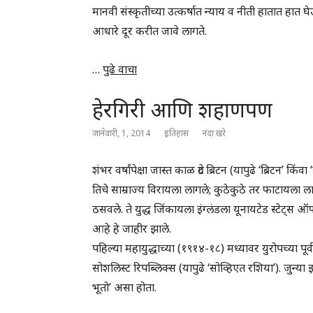
मानवी संस्कृतीच्या उत्कर्षात न्याय व नीती हातात हात घ
आधारे दूर करीत जावे लागते.
…
पुढे वाचा
हेरगिरी आणि शहाणपण
जानेवारी, 1, 2014
इतिहास
नंदा खरे
शंभर वर्षांपेक्षा जास्त काळ ग्रेट ब्रिटन (यापुढे ‘ब्रिटन
तिचे साम्राज्य विरायला लागले; कुठेकुठे तर फाटायला लाग
ठसवले. ते युद्ध जिंकायला इंग्लंडला यूनायटेड स्टेट्
आहे हे जाहीर झाले.
पहिल्या महायुद्धाच्या (१९१४-१८) मध्यावर युरोपच्या 
सोशलिस्ट रिपब्लिक्स (यापुढे ‘सोव्हिएत रशिया’). जुन्य
भूतो’ असा होता.