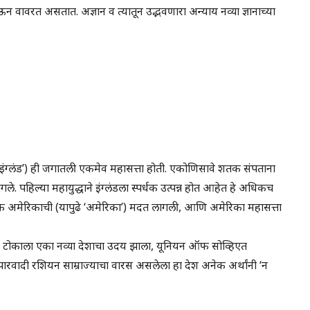
ेऊन वावरत असतात. अज्ञान व त्यातून उद्भवणारा अन्याय नव्या ज्ञानाच्या
’ किंवा ‘इंग्लंड’) ही जगातली एकमेव महासत्ता होती. एकोणिसावे शतक संपताना
ले. पहिल्या महायुद्धाने इंग्लंडला स्पर्धक उत्पन्न होत आहेत हे अधिकच
स ऑफ अमेरिकाची (यापुढे ‘अमेरिका’) मदत लागली, आणि अमेरिका महासत्ता
पूर्व टोकाला एका नव्या देशाचा उदय झाला, यूनियन ऑफ सोव्हिएत
ा झारवादी रशियन साम्राज्याचा वारस असलेला हा देश अनेक अर्थांनी ‘न