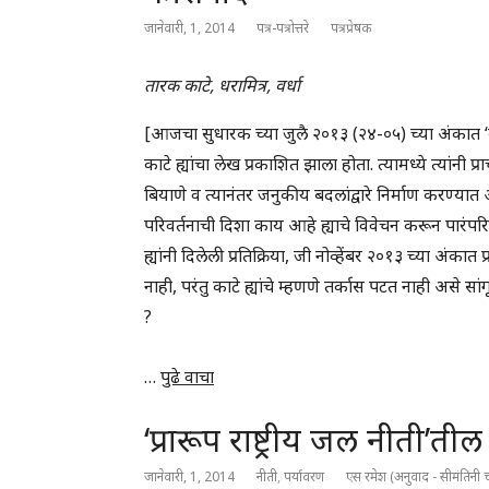
जानेवारी, 1, 2014
पत्र-पत्रोत्तरे
पत्रप्रेषक
तारक काटे, धरामित्र, वर्धा
[आजचा सुधारक च्या जुलै २०१३ (२४-०५) च्या अंकात ‘बी
काटे ह्यांचा लेख प्रकाशित झाला होता. त्यामध्ये त्यांनी
बियाणे व त्यानंतर जनुकीय बदलांद्वारे निर्माण करण्यात आ
परिवर्तनाची दिशा काय आहे ह्याचे विवेचन करून पारंपरि
ह्यांनी दिलेली प्रतिक्रिया, जी नोव्हेंबर २०१३ च्या अंका
नाही, परंतु काटे ह्यांचे म्हणणे तर्कास पटत नाही असे स
?
…
पुढे वाचा
‘प्रारूप राष्ट्रीय जल नीती’ती
जानेवारी, 1, 2014
नीती
,
पर्यावरण
एस रमेश (अनुवाद - सीमंतिन