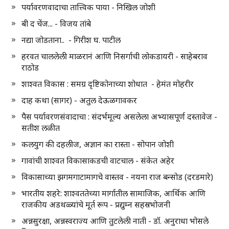
पर्यावरणवादाचा तात्त्विक पाया - निखिल जोशी
बी द चेंज... - विजय तांबे
नद्या जोडताना.. - गिरीश घ. पाटील
हरवत चाललेली माळरानं आणि निसर्गाची लोकडायरी - साहेबराव
राठोड
शाश्वत विकास : समग्र दृष्टिकोनाच्या शोधात - हेमंत मोहरीर
दाह कथा (सागर) - अतुल देऊळगावकर
पैस पर्यावरणसंवादाचा : संदर्भमूल्य असलेला अभ्यासपूर्ण दस्तावेज -
सतीश लळीत
कलयुग की दहलीज, अज्ञान का रास्ता - सोपान जोशी
गावांची शाश्वत विकासाकडची वाटचाल - संकेत अहेर
विकासाच्या झगमगाटामागचे वास्तव - नयना राज बन्सोड (दरडमारे)
भारतीय शहरे: शाश्वततेच्या मार्गातील सामाजिक, आर्थिक आणि
राजकीय अडथळ्यांचे मूर्त रूप - प्रद्युम्न सहस्रभोजनी
अन्नसुरक्षा, अन्नस्वराज्य आणि तुटलेली नाती - डॉ. अनुराधा भोसले