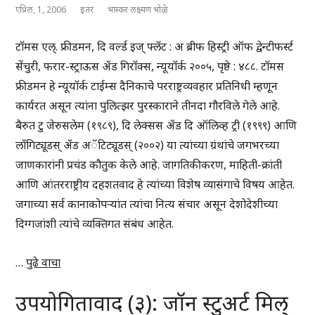
एप्रिल, 1, 2006
इतर
भास्कर लक्ष्मण भोळे
टॉमस एल्. फ्रीडमन, दि वर्ल्ड इज् फ्लॅट : अ ब्रीफ हिस्ट्री ऑफ द्वेन्टीफर्स्ट
सेंचुरी, फरार-स्ट्राऊस अँड गिरॉक्स, न्यूयॉर्क २००५, पृष्ठे : ४८८. टॉमस
फ्रीडमन हे न्यूयॉर्क टाईम्स दैनिकाचे परराष्ट्रव्यवहार प्रतिनिधी म्हणून
कार्यरत असून त्यांना पुलित्झर पुरस्काराने तीनदा गौरविले गेले आहे.
बैरुत टु जेरुसलेम (१९८९), दि लेक्सस अँड दि ऑलिव्ह ट्री (१९९९) आणि
लाँगिट्यूडस् अँड अॅटिट्यूडस् (२००२) या त्यांच्या ग्रंथांचे जगभरच्या
जाणकारांनी प्रचंड कौतुक केले आहे. जागतिकीकरण, माहिती-क्रांती
आणि आंतरराष्ट्रीय दहशतवाद हे त्यांच्या विशेष व्यासंगाचे विषय आहेत.
जगाच्या सर्व कानाकोपऱ्यांत त्यांचा नित्य संचार असून देशोदेशीच्या
दिग्गजांशी त्यांचे व्यक्तिगत संबंध आहेत.
…
पुढे वाचा
उपयोगितावाद (३): जॉन स्टुअर्ट मिल्