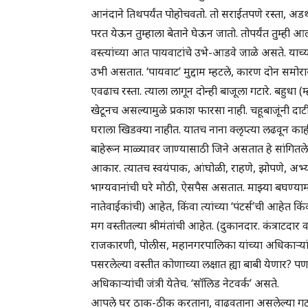
आनंदाने तिथपर्यंत पोहोचवतो. तो सराईतपणे रस्ता, अड
परत येऊन तुम्हाला बेताने घेऊन जातो. तोपर्यंत तुम्ही 
वस्त्यांच्या आत पायवाटांचे उभे-आडवे जाळे असते. याच्य
उभी असतात. ‘पायवाट’ मुद्दाम म्हटले, कारण दोन समोर
एवढाच रस्ता. त्याला लागून दोन्ही बाजूला गटारे. बहुधा (
खेटूनच असल्यामुळे प्रकाश फारसा नाही. चहूबाजूंनी दा
घराला खिडक्या नाहीत. यातच नाना क्लृप्त्या लढवून काही
बाहेरून माळ्यावर जाण्यासाठी जिने असतात हे सांगितल
आकार. त्यातच स्वयंपाक, आंघोळी, राहणे, झोपणे, अभ्य
भाग्यवानांची घरे मोठी, ऐसपैस असतात. माझ्या बघण्याम
नातेवाईकांची) आहेत, किंवा त्यांच्या ‘पंटर्स’ची आहेत क
मग वस्तीतल्या श्रीमंतांची आहेत. (दुकानदार. कंत्राटदा
राजकारणी, पोलीस, महानगरपालिका यांच्या अधिकाऱ्यांश
पसरलेल्या वस्तीत कोणाच्या लक्षात ह्या बाबी येणार? प
अधिकाऱ्यांची जंत्री येतेच. ‘सॉलिड नेटवर्क’ असते.
आपले घर ठाक-ठीक करताना, वाढवताना असलेल्या गटारीं