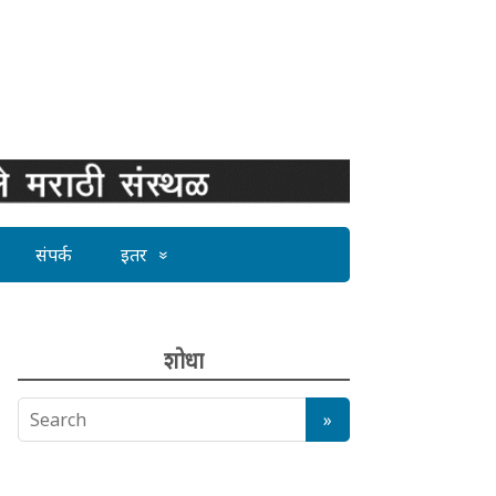
संपर्क
इतर
शोधा