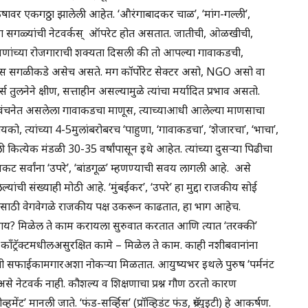
िकषावर एकगठ्ठा झालेली आहेत. ‘औरंगाबादकर चाळ’, ‘मांग-गल्ली’,
या सगळ्यांची नेटवर्कस् ऑपरेट होत असतात. जातीची, ओळखीची,
णांच्या रोजगाराची शक्यता दिसली की तो आपल्या गावाकडची,
ास सगळीकडे असेच असते. मग कॉर्पोरेट सेक्टर असो, NGO असो वा
तुलनेने क्षीण, सत्ताहीन असल्यामुळे त्यांचा मर्यादित प्रभाव असतो.
 विवंचनेत असलेला गावाकडचा माणूस, त्याच्याआधी आलेल्या माणसाचा
, त्यांच्या 4-5मुलांबरोबरच ‘पाहुणा, ‘गावाकडचा’, ‘शेजारचा’, ‘भाचा’,
त्येक मंडळी 30-35 वर्षांपासून इथे आहेत. त्यांच्या दुसऱ्या पिढीचा
कट सर्वांना ‘उपरे’, ‘बांडगूळ’ म्हणण्याची सवय लागली आहे. असे
यांची संख्याही मोठी आहे. ‘मुंबईकर’, ‘उपरे’ हा मुद्दा राजकीय सोई
साठी वेगवेगळे राजकीय पक्ष उकरून काढतात, हा भाग आहेच.
ाय? मिळेल ते काम करायला सुरुवात करतात आणि त्यात ‘तरक्की’
ॉंट्रॅक्टमधीलअसुरक्षित कामे – मिळेल ते काम. काही नशीबवानांना
रूपी सफाईकामगारअशा नोकऱ्या मिळतात. आयुष्यभर इथले पुरुष ‘पर्मनंट
ल असे नेटवर्क नाही. कौशल्य व शिक्षणाचा प्रश्न गौण ठरतो कारण
ट’ मानली जाते. ‘फंड-सर्व्हिस’ (प्रॉव्हिडंट फंड, ग्रॅच्युइटी) हे आकर्षण.