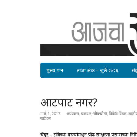
मुख्य पान
ताजा अंक – जुलै २०२६
संग्र
आटपाट नगर?
मार्च, 1, 2017
अर्थकारण
,
चळवळ
,
जीवनशैली
,
विवेकी विचार
,
शहरी
खांडेकर
चेंबूर – ट्रॉंबेच्या वस्त्यांमधून प्रौढ साक्षरता प्रसाराच