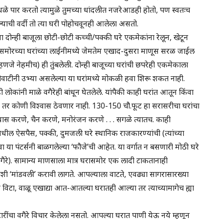
थळे पार करतो त्यामुळे तुमच्या धांदलीत नजरेआडही होतो, पण स्वतःच
आल्याची वर्दी तो त्या घरी पोहोचवूनही आलेला असतो.
ा दोन्ही बाजूला छोटी-छोटी कच्ची/पक्की घरे एकमेकांना रेलून, खेटून
ासमोरच्या घरांच्या लाईनीमध्ये जेमतेम एखाद-दुसरा माणूस सरळ जाईल
म्हणजे नेहमीच) ही तुंबलेली. दोन्ही बाजूच्या घरांची छपरेही एकमेकाला
टीवाटीनी उभ्या असलेल्या या घरांमध्ये मोकळी हवा शिरू शकत नाही.
 लोकांनी माळे वगैरेही बांधून घेतलेले. यांपैकी काही घरांत आतून किंवा
े तर कोणी विश्वास ठेवणार नाही. 130-150 चौ.फूट हा सरासरीचा घरांचा
ास करणे, चैन करणे, मनोरंजन करणे . . . सगळे त्यातच. काही
धील ऐसपैस, पक्की, दुमजली घरे स्थानिक राजकारण्यांची (त्यांच्या
िंवा या पंटर्सनी बाळगलेल्या ‘फौजे’ची आहेत. या वर्गात न बसणारी मोठी घरे
र वगैरे). सामान्य माणसाला मात्र घरासमोर एक लादी टाकतानाही
ी ‘मांडवली’ करावी लागते. आपल्याला वाटते, एवढ्या सागरासारख्या
ण विटा, वाळू एखाद्या आत-आतल्या घरातही आल्या तर त्याच्यामागेच ह्या
चा वगैरे विचार केलेला नसतो. आपल्या घरात पाणी येऊ नये म्हणून