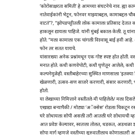
‘कोरोसाक्षरता समिती’ हे आमच्या संघटनेचे नाव. ह्या का
नातेवाईकांनी भेटून, फोनवर माझ्याबद्दल, कामाबद्दल 
वाटतं”?, ‘‘झोपडपट्टीतली लोक कामाला प्रतिसाद देतात का?’
हाकलून द्यायला पाहिजे. यांनी मुंबई बकाल केली. तू या
होते. ‘‘मला कामाला एक चांगली विश्वासू बाई हवी आह
फोन तर सतत यायचे.
यांसारख्या अनेक प्रश्नांमधून एक गोष्ट स्पष्ट होत होती. 
मनात होते. कधी कणवेपोटी, कधी घृणेतून आलेले, कधी स
कल्पनेमुळेही. वस्तीबाहेरच्या सुस्थित माणसाला ‘इतक्य
खेळणारी, उत्सव-सण साजरे करणारी, संसार करणारी, भ
होतो.
या लेखाच्या निमित्ताने वस्तीतले मी पाहिलेले/ मला दिस
एखाद्या बऱ्यापैकी / मोठ्या ‘अॅक्सेस’ रोडला चिकटून रस
घरे शोधायला सोपी असली तरी आतली घरे शोधायची म्हणज
आत प्रवेश केल्यावर, स्वतःला तोलत, धडकत, अडथळा शर
सोपा मार्ग म्हणजे वस्तीच्या सुरुवातीलाच कोणालातरी अग