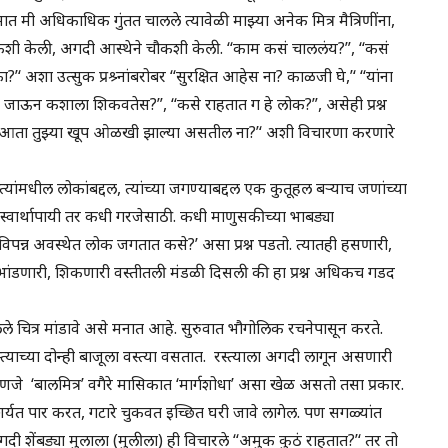
मात मी अधिकाधिक गुंतत चालले त्यावेळी माझ्या अनेक मित्र मैत्रिणींना,
चौकशी केली, अगदी आस्थेने चौकशी केली. ‘‘काम कसं चाललंय?”, ‘‘कसं
‘ अशा उत्सुक प्रश्र्नांबरोबर ‘‘सुरक्षित आहेस ना? काळजी घे,’‘ ‘‘यांना
ंना जाऊन कशाला शिकवतेस?”, ‘‘कसे राहतात ग हे लोक?”, असेही प्रश्न
े. आता तुझ्या खूप ओळखी झाल्या असतील ना?’‘ अशी विचारणा करणारे
वस्त्यांमधील लोकांबद्दल, त्यांच्या जगण्याबद्दल एक कुतूहल बऱ्याच जणांच्या
्वार्थापायी तर कधी गरजेसाठी. कधी माणुसकीच्या भाबड्या
ा विपन्न अवस्थेत लोक जगतात कसे?’ असा प्रश्न पडतो. त्यातही हसणारी,
ांडणारी, शिकणारी वस्तीतली मंडळी दिसली की हा प्रश्न अधिकच गडद
लेले चित्र मांडावे असे मनात आहे. सुरुवात भौगोलिक रचनेपासून करते.
्त्याच्या दोन्ही बाजूला वस्त्या वसतात. रस्त्याला अगदी लागून असणारी
े ‘बालमित्र’ वगैरे मासिकात ‘मार्गशोधा’ असा खेळ असतो तसा प्रकार.
्यत पार करत, गटारे चुकवत इच्छित घरी जावे लागेल. पण सगळ्यांत
दी शेंबड्या मुलाला (मुलीला) ही विचारले ‘‘अमुक कुठं राहतात?’‘ तर तो