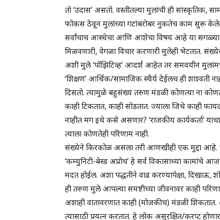
तो ‘उदास’ असतो. वस्तीतल्या मुलांची ही सांस्कृतिक,
फोकस ठेवून मुलांच्या गटांबरोबर नुकतेच काम सुरू 
सर्वांचाच आस्थेचा आणि आशेचा विषय आहे या सगळ्या 
मिळवणारी, वेगळा विचार करणारी मुलेही भेटतात. संख्ये
अशी मुले ‘पॉझिटिव्ह’ आदर्श आहेत तर समवयीन मुलांमध
‘शिक्षण’ आर्थिक/सामाजिक स्थैर्य देईलच ही शाश्वती नाह
दिसतो. त्यामुळे बहुसंख्य तरुण मंडळी कोणत्या ना कोणत्
काही टिकतात, काही सोडतात. ज्याला जिथे काही फायदा मिळ
नाहीत मग इथे कसे असणार? ‘राजकीय कार्यकर्ता’ याचा
त्याला कोणतेही परिणाम नाही.
संख्येने किरकोळ असला तरी आणखीही एक मुद्दा आहे.
‘कम्युनिटी-बेस्ड अप्रोच’ हे सर्व विकासाच्या कामांचे आज
मदत होईल. अशा पद्धतीने वाढ करण्यापेक्षा, दिखाऊ, शो
ही तरुण मुले आपल्या समष्टीच्या जीवनावर काही पर
अशाही वातावरणात काही (मोजकीच) मंडळी शिकतात. आप
त्यासाठी प्रयत्न करतात. हे लोक असुरक्षित/करप्ट होणा