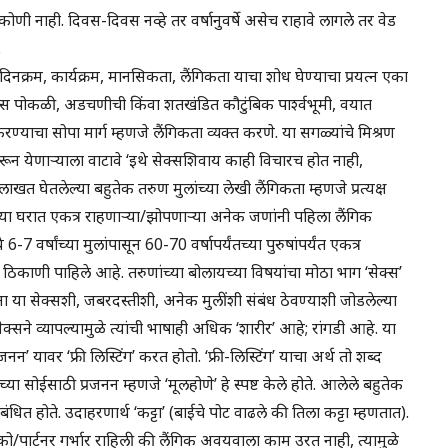
णी नाही. दिवस-दिवस नव्हे तर वर्षानुवर्षे असेच राहावे लागले तर वेड
.
 दिनक्रम, कार्यक्रम, मानसिकता, लैंगिकता याचा शोध घेण्याचा प्रयत्न एका
कास पोकळी, अडचणीची किंवा शतखंडित कौटुंबिक पार्श्वभूमी, वयात
ण्याचा सोपा मार्ग म्हणजे लैंगिकता व्यक्त करणे. या सगळ्यांचे मिश्रण
न येणाऱ्याला वाटावे ‘इथे सेक्सशिवाय काही विचारच होत नाही,
खत घेतलेल्या बहुतेक तरुण मुलांच्या लेखी लैंगिकता म्हणजे प्रत्यक्ष
या घरात एकत्र राहणाऱ्या/झोपणाऱ्या अनेक जणांनी पहिला लैंगिक
वर्षांच्या मुलांपासून 60-70 वर्षापर्यंतच्या पुरुषांपर्यंत एकत्र
ठिकाणी पाहिले आहे. तरुणांच्या बोलायच्या विषयांचा मोठा भाग ‘सेक्स’
ना या सेक्सशी, जबरदस्तीशी, अनेक मुलींशी संबंध ठेवण्याशी जोडलेल्या
क्सने व्यापल्यामुळे त्यांची भाषाही अधिक ‘शारीर’ आहे; रांगडी आहे. या
न’ यावर ‘फ्री लिस्टिंग’ करत होतो. ‘फ्री-लिस्टिंग’ याचा अर्थ तो शब्द
ंच्या सोईसाठी प्रजनन म्हणजे ‘मूलहोणे’ हे स्पष्ट केले होते. आलेले बहुतेक
धित होते. उदाहरणार्थ ‘कट्टा’ (बाईचे पोट वाढले की तिला कट्टा म्हणतात).
ो/पार्टनर गर्भार राहिली की लैंगिक अवयवाला काम उरत नाही, त्यामुळे