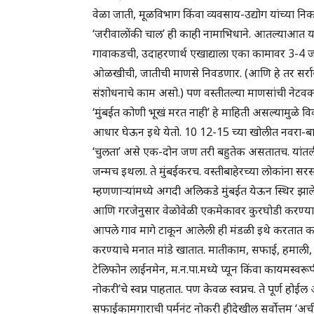
वेळा जाती, मूळविभाग किंवा व्यवसाय-उद्योग यांच्या न
‘जरीवालोंकी चाल’ ही काही नामाभिधाने. आतल्याआत 
गावाकडची, उदाहरणार्थ एखाद्याला एका कामावर 3-4 ज
ओळखीची, जातीची माणसे निवडणार. (आणि हे तर सर्र
संशोधनाचे काम असो.) पण वस्तीतल्या माणसांची नेटवर्क्स 
‘मुंबईत कोणी भूखं मरत नाही’ हे माहिती असल्यामुळे
आधार घेऊन इथे येतो. 10 12-15 च्या खोलीत नवरा-बायको
‘चुलता’ असे एक-दोन जण तरी बहुतेक असतातच. यांतली कि
जन्मच इथला. ते मुंबईकरच. वस्तीबाहेरच्या लोकांना सरस
म्हणणाऱ्यांमध्ये अगदी अलिकडे मुंबईत येऊन स्थिर झालेल्
आणि गरजेनुसार वेळोवेळी एकमेकावर कुरघोडी करण्या
आपले गाव मागे टाकून आलेली ही मंडळी इथे करतात क
करण्याचे मनात मांडे खातात. मातीकाम, सफाई, हमाली, क
टेलिफोन लाईनमेन, म.न.पा.मध्ये प्यून किंवा कायमस्व
नोकरी’चे स्वप्न पाहतात. पण केवळ स्वप्नच. ते पूर्ण होई
सफाईकामगाराची पर्मनंट नोकरी हीदेखील सर्वोत्तम ‘अचीव्हमें