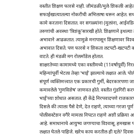
वस्तीत शिक्षण फारसे नाही. जीमंडळी/मुले शिकली आहेत 
सफाईखात्यातल्या नोकरीची अभिलाषा धरून आहेत. सध्या अश
कामे करताना दिसतात. वर सगळ्यांना (मुलांना, आईवड
तरुणांची अवस्था ‘त्रिशंकू’सारखी होते. शिक्षणाने इथल
अभावाने आढळतात. त्यामुळे मनापासून शिक्षणावर विश्वास 
अभावात दिसते. पण फारसे न शिकता लटपटी-खटपटी करू
वाटते. ही मंडळी मग रोलमॉडेल होतात.
साक्षरतेच्या कामामध्ये एका वस्तीमध्ये (11वर्षापूर्वी)
महिन्यांपूर्वी भेटला तेव्हा ‘भाई’ झाल्याचे लक्षात आले.
संपूर्ण व्यक्तिमत्त्वात एक प्रकारची गुर्मी, बेदरकारपणा 
कमावलेले ‘गुणविशेष’ जाणवत होते. वस्तीत गुंडगिरी करण
भाई’च्या शोधात असतात. ही केंद्रे निरपवादपणे राजकारणी
दिसले की त्याला पैसे देणे, देत राहणे, त्याच्या गरजा प
पोलीसस्टेशन वगैरे मामला निपटत राहणे अशी प्रक्रिया अव
आहे. समाधानाचे आयुष्य जगण्याचा विश्वासू. हमखास पर
लक्षात घेतले पाहिजे. खरेच काय करतील ही मुले? दिवस