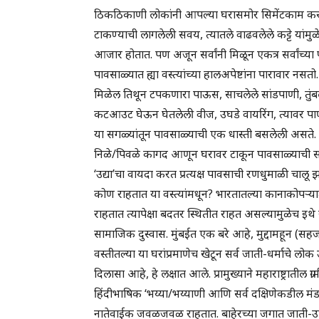
ठिकठिकाणी लोकांनी आपल्या घरासमोर सिमेंटकाम क
टाकण्याची लागलेली सवय, त्यातले वाढवलेले कट्टे यां
आजार होतात. पण अजून सर्वांनी मिळून एकत्र सर्वांच्या फ
पावसाळ्यात ह्या वस्त्यांच्या हालअपेष्टांना पारावार नस
मिळेल तिथून टपकणारा पाऊस, साचलेले सांडपाणी, तुंबले
कटआउट घेऊन घेतलेली वीज, उघडे वायरिंग, त्यावर पाणी 
या सगळ्यांतून पावसाळ्याची एक धास्ती बसलेली असते. थ
निळे/पिवळे कागद आणून घरावर टाकून पावसाळ्याची स
‘उद्या’चा वायदा करत प्रत्यक्ष पावसाची रणधुमाळी चाल
कोण राहतात या वस्त्यांमधून? भारतातल्या कानाकोपऱ्य
राहतात त्यापेक्षा बदतर स्थितीत राहत असल्यामुळेच इथे
सामाजिक दुस्वास. मुंबईत एक बरे आहे, मुद्दामहून (
वस्तीतल्या या घरांप्रमाणेच खेटून सर्व जाती-धर्माचे 
दिलासा आहे, हे लक्षात आले. प्रामुख्याने महाराष्ट्रातील 
हिंदीभाषिक ‘भय्या/भय्याणी आणि सर्व दक्षिणेकडील मंड
नातेवाईक जवळजवळ राहतात. बाहेरच्या जगात जाती-उपजा