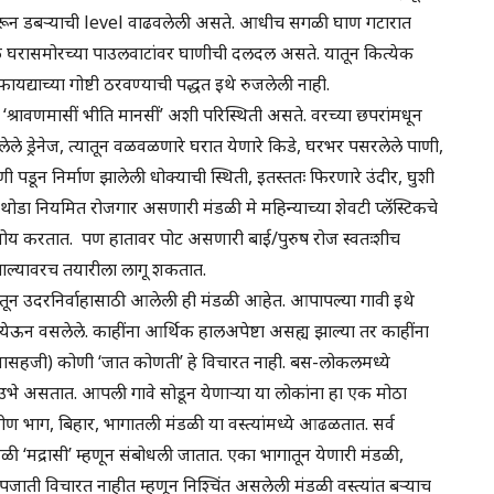
रून डबऱ्याची level वाढवलेली असते. आधीच सगळी घाण गटारात
मुळे घरासमोरच्या पाउलवाटांवर घाणीची दलदल असते. यातून कित्येक
ायद्याच्या गोष्टी ठरवण्याची पद्धत इथे रुजलेली नाही.
तो. ‘श्रावणमासीं भीति मानसीं’ अशी परिस्थिती असते. वरच्या छपरांमधून
ले ड्रेनेज, त्यातून वळवळणारे घरात येणारे किडे, घरभर पसरलेले पाणी,
पडून निर्माण झालेली धोक्याची स्थिती, इतस्ततः फिरणारे उंदीर, घुशी
ोडा नियमित रोजगार असणारी मंडळी मे महिन्याच्या शेवटी प्लॅस्टिकचे
ोय करतात. पण हातावर पोट असणारी बाई/पुरुष रोज स्वतःशीच
ू झाल्यावरच तयारीला लागू शकतात.
ातून उदरनिर्वाहासाठी आलेली ही मंडळी आहेत. आपापल्या गावी इथे
 येऊन वसलेले. काहींना आर्थिक हालअपेष्टा असह्य झाल्या तर काहींना
सहजासहजी) कोणी ‘जात कोणती’ हे विचारत नाही. बस-लोकलमध्ये
लोक उभे असतात. आपली गावे सोडून येणाऱ्या या लोकांना हा एक मोठा
ग्रामीण भाग, बिहार, भागातली मंडळी या वस्त्यांमध्ये आढळतात. सर्व
ळी ‘मद्रासी’ म्हणून संबोधली जातात. एका भागातून येणारी मंडळी,
ती विचारत नाहीत म्हणून निश्चिंत असलेली मंडळी वस्त्यांत बऱ्याच