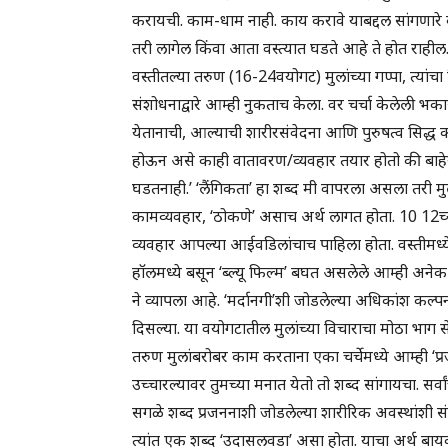
करायची. काम-धाम नाही. काय करावे याबद्दल सांगणारे को
तरी लागेल किंवा आता वस्त्यात घडते आहे ते होत राहील
वस्तीतल्या तरुण (16-24वयोगट) मुलांच्या गप्पा, त्यांचा
संशोधनाद्वारे आम्ही नुकताच केला. वर चर्चा केलेली भ
येतानाची, आल्याची शारीरसंवेदना आणि पुरुषत्व सिद्ध कर
होऊन असे काही वातावरण/व्यवहार तयार होतो की बाहेरू
घडतनाही.’ ‘लैंगिकता’ हा शब्द मी वापरला असला तरी मुला
कामव्यवहार, ‘ठोकणे’ असाच अर्थ लागत होता. 10 12च्
व्यवहार आपल्या आईवडिलांचाच पाहिला होता. वस्तीमध्ये 6-7 
हॉलमध्ये बसून ‘ब्ल्यू फिल्म’ बघत असलेले आम्ही अनेक 
ने व्यापला आहे. ‘मर्दानगी’शी जोडलेल्या अधिकांश कल्प
दिसल्या. या वयोगटातील मुलांच्या विचाराचा मोठा भाग से
तरुण मुलांबरोबर काम करताना एका चर्चेमध्ये आम्ही ‘प्रजन
उच्चारल्यावर तुमच्या मनात येतो तो शब्द सांगायचा. सर्वा
सगळे शब्द प्रजननाशी जोडलेल्या शारीरिक अवस्थांशी संबं
त्यांत एक शब्द ‘उदासलवडा’ असा होता. याचा अर्थ बायक