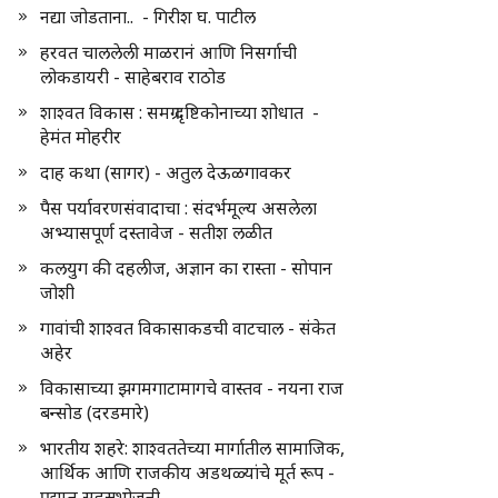
नद्या जोडताना.. - गिरीश घ. पाटील
हरवत चाललेली माळरानं आणि निसर्गाची
लोकडायरी - साहेबराव राठोड
शाश्वत विकास : समग्र दृष्टिकोनाच्या शोधात -
हेमंत मोहरीर
दाह कथा (सागर) - अतुल देऊळगावकर
पैस पर्यावरणसंवादाचा : संदर्भमूल्य असलेला
अभ्यासपूर्ण दस्तावेज - सतीश लळीत
कलयुग की दहलीज, अज्ञान का रास्ता - सोपान
जोशी
गावांची शाश्वत विकासाकडची वाटचाल - संकेत
अहेर
विकासाच्या झगमगाटामागचे वास्तव - नयना राज
बन्सोड (दरडमारे)
भारतीय शहरे: शाश्वततेच्या मार्गातील सामाजिक,
आर्थिक आणि राजकीय अडथळ्यांचे मूर्त रूप -
प्रद्युम्न सहस्रभोजनी