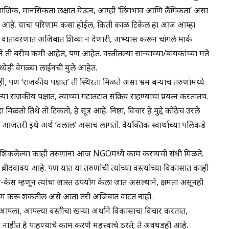
 सामाजिक, मानसिकता लक्षात घेऊन, आम्ही ‘लिंगभाव आणि लैंगिकता’ असा
केले आहे. याचा परिणाम कसा होईल, किती काळ टिकेल हा आज आम्हा
वातावरणात अजिबात शिव्या न देणारी, अभ्यास करून चांगले मार्क
ने ती बरीच कमी आहेत, पण आहेत. वस्तीतल्या साऱ्यांच्या/बायकांच्या मते
्येही वेगळ्या लाईनची मुले आहेत.
ी, पण ‘राजकीय पक्षात’ ती स्थिरता मिळते असा भ्रम बऱ्याच तरुणांमध्ये
या राजकीय पक्षात, त्याच्या गटातटात सक्रिय राहण्याचा प्रयत्न करतातच.
तो तिथे तो टिकतो, हे सूत्र आहे. निष्ठा, विचार हे मुद्दे कोठेच उरले
 आजतरी इथे अर्थ ‘दलाल’ असाच लागतो. वैयक्तिक स्वार्थाच्या पलिकडे
 शिकलेल्या काही तरुणांना आज NGOमध्ये काम करायची संधी मिळते.
 ब्रीदवाक्य आहे. पण यात या तरुणांची त्यांच्या वस्त्यांच्या विकासात काही
-केस म्हणून त्यांचा जास्त उपयोग केला जात असल्याने, क्षमता असूनही
िणाम करू शकतील असे आता तरी अजिबात वाटत नाही.
ला, आपल्या वस्तीचा खऱ्या अर्थाने विकासाचा विचार करतात,
र नाहीत हे पाहण्याचे काम करणे महत्त्वाचे ठरते; ते अवघडही आहे.