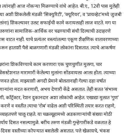
त्यांनाही आज नोकऱ्या मिळण्याचे वांधे आहेत. बी.ए., 12वी पास मुलेही
ी शिकलेली मंडळी ‘सिक्युरिटी’, ‘क्यूरियर’, व ‘प्रायव्हेट’मध्ये जुजबी
िलांना) शिकल्यावर उलट सफाईची कामे करायलाही लाज वाटते. मग या
्या तरुणांना सामाजिक-आर्थिक वर चढण्याची संधी दिल्याची उदाहरणे
वाटत नाही. याचे प्रत्यंतर वस्त्यांतल्या एकूण शैक्षणिक वातावरणाच्या
न हाताशी पैसे बाळगणारी मंडळी लोकांना दिसतात. त्याचे आकर्षण
 निरक्षरांना शिकविण्याचे काम करणारा एक चुणचुणीत मुलगा, चार
 पोलीसस्टेशनात मारामारी केलेल्या मुलांना सोडवायला आला होता. त्याच्या
जाणवत होता. माझ्याशी अगदी प्रेमाने बोलतानाही गेल्या दहा वर्षात
ाऱ्यांना मदत करणारी, अभय देणारी केंद्रे असतात. तेही सतत ‘संभाव्य
, कॉंट्रॅक्टर, रेशन दुकानदार अशा लोकांची आहेत. एखाद्या मुलात ‘गुण’
ूर्ण करणे व वस्तीत त्याचा ‘रोब’ वाढेल अशी परिस्थिती तयार करत राहणे,
्याहतपणे चालू राहते. या चक्रव्यूहामध्ये अडकणाऱ्यांची संख्या मोठी
्याय दिसत नसल्यामुळे. बरीच तरुण मंडळी गुन्हेगारीकडे वळतात हे
-दिवस वस्तीच्या कोपऱ्यात बसलेली असतात. पत्ते खेळायचे, भंकस