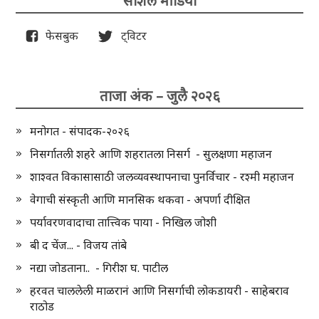
सोशल मीडिया
फेसबुक
ट्विटर
ताजा अंक – जुलै २०२६
मनोगत - संपादक-२०२६
निसर्गातली शहरे आणि शहरातला निसर्ग - सुलक्षणा महाजन
शाश्वत विकासासाठी जलव्यवस्थापनाचा पुनर्विचार - रश्मी महाजन
वेगाची संस्कृती आणि मानसिक थकवा - अपर्णा दीक्षित
पर्यावरणवादाचा तात्त्विक पाया - निखिल जोशी
बी द चेंज... - विजय तांबे
नद्या जोडताना.. - गिरीश घ. पाटील
हरवत चाललेली माळरानं आणि निसर्गाची लोकडायरी - साहेबराव
राठोड