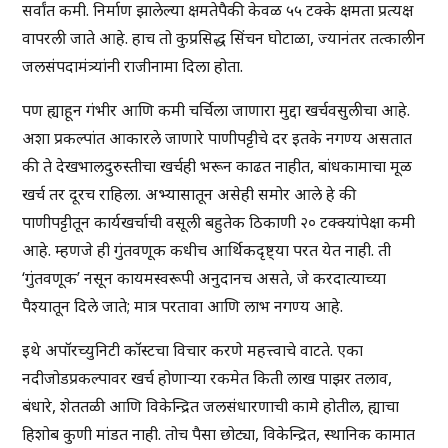
सर्वांत कमी. निर्माण झालेल्या क्षमतेपैकी केवळ ५५ टक्के क्षमता प्रत्यक्ष
वापरली जाते आहे. हाच तो कुप्रसिद्ध सिंचन घोटाळा, ज्यानंतर तत्कालीन
जलसंपदामंत्र्यांनी राजीनामा दिला होता.
पण ह्याहून गंभीर आणि कमी चर्चिला जाणारा मुद्दा खर्चवसुलीचा आहे.
अशा प्रकल्पांत आकारले जाणारे पाणीपट्टीचे दर इतके नगण्य असतात
की ते देखभालदुरुस्तीचा खर्चही भरून काढत नाहीत, बांधकामाचा मूळ
खर्च तर दूरच राहिला. अभ्यासातून असेही समोर आले हे की
पाणीपट्टीतून कार्यखर्चाची वसूली बहुतेक ठिकाणी २० टक्क्यांपेक्षा कमी
आहे. म्हणजे ही गुंतवणूक कधीच आर्थिकदृष्ट्या परत येत नाही. ती
‘गुंतवणूक’ नसून कायमस्वरूपी अनुदानच असते, जे करदात्याच्या
पैश्यातून दिले जाते; मात्र परतावा आणि लाभ नगण्य आहे.
इथे अपॉरच्युनिटी कॉस्टचा विचार करणे महत्त्वाचे वाटते. एका
नदीजोडप्रकल्पावर खर्च होणाऱ्या रकमेत किती लाख पाझर तलाव,
बंधारे, शेततळी आणि विकेन्द्रित जलसंधारणाची कामे होतील, ह्याचा
हिशोब कुणी मांडत नाही. तोच पैसा छोट्या, विकेन्द्रित, स्थानिक कामात