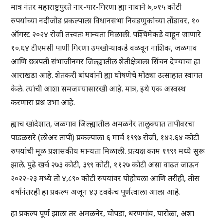
मात्र नंतर महाराष्ट्रपुरते नार-पार-गिरणा ह्या नावाने ७,०१५ कोटी
रुपयांच्या नदीजोड प्रकल्पाला विधानसभा निवडणुकांच्या तोंडावर, १०
ऑगस्ट २०२४ रोजी तत्त्वतः मान्यता मिळाली. पश्चिमेकडे वाहून जाणारे
१०.६४ टीएमसी पाणी गिरणा उपखोऱ्याकडे वळवून नाशिक, जळगाव
आणि छत्रपती संभाजीनगर जिल्ह्यातील शेतीक्षेत्राला सिंचन देण्याचा हा
आराखडा आहे. शेतकरी बांधवांनी ह्या घोषणेचे मोठ्या उत्साहात स्वागत
केले. त्यांची आशा समजण्यासारखी आहे. मात्र, इथे एक अस्वस्थ
करणारा प्रश्न उभा आहे.
ह्याच खांदेशात, जळगाव जिल्ह्यातील अमळनेर तालुक्यात तापीवरचा
पाडळसरे (लोअर तापी) प्रकल्पाला ६ मार्च १९९७ रोजी, १४२.६४ कोटी
रुपयांची मूळ प्रशासकीय मान्यता मिळाली. प्रत्यक्ष काम १९९९ मध्ये सुरू
झाले. पुढे खर्च २७३ कोटी, ३९९ कोटी, ११२७ कोटी असा वाढत जाऊन
२०२२-२३ मध्ये तो ४,८९० कोटी रुपयांवर पोहोचला आणि तरीही, तीस
वर्षांनंतरही हा प्रकल्प अजून ४३ टक्केच पूर्णत्वाला आला आहे.
हा प्रकल्प पूर्ण झाला तर अमळनेर, चोपडा, धरणगांव, पारोळा, अशा