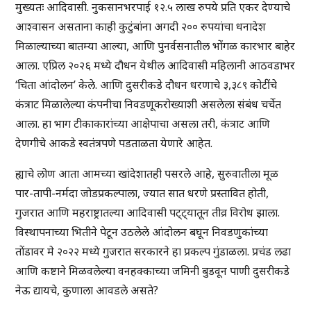
मुख्यतः आदिवासी. नुकसानभरपाई १२.५ लाख रुपये प्रति एकर देण्याचे
आश्वासन असताना काही कुटुंबांना अगदी २०० रुपयांचा धनादेश
मिळाल्याच्या बातम्या आल्या, आणि पुनर्वसनातील भोंगळ कारभार बाहेर
आला. एप्रिल २०२६ मध्ये दौधन येथील आदिवासी महिलानी आठवडाभर
‘चिता आंदोलन’ केले. आणि दुसरीकडे दौधन धरणाचे ३,३८९ कोटींचे
कंत्राट मिळालेल्या कंपनीचा निवडणूकरोख्याशी असलेला संबंध चर्चेत
आला. हा भाग टीकाकारांच्या आक्षेपाचा असला तरी, कंत्राट आणि
देणगीचे आकडे स्वतंत्रपणे पडताळता येणारे आहेत.
ह्याचे लोण आता आमच्या खांदेशातही पसरले आहे, सुरुवातीला मूळ
पार-तापी-नर्मदा जोडप्रकल्पाला, ज्यात सात धरणे प्रस्तावित होती,
गुजरात आणि महराष्ट्रातल्या आदिवासी पट्ट्यातून तीव्र विरोध झाला.
विस्थापनाच्या भितीने पेटून उठलेले आंदोलन बघून निवडणुकांच्या
तोंडावर मे २०२२ मध्ये गुजरात सरकारने हा प्रकल्प गुंडाळला. प्रचंड लढा
आणि कष्टाने मिळवलेल्या वनहक्काच्या जमिनी बुडवून पाणी दुसरीकडे
नेऊ द्यायचे, कुणाला आवडले असते?