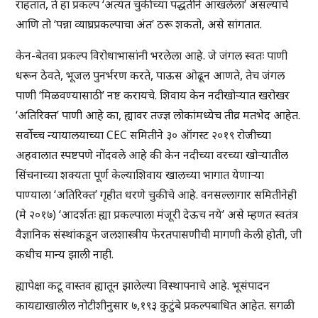
राहतात, ते हा प्रकल्प ‘अत्यंत चुकीच्या पद्धतीने आखलेला’ असल्याचे
आणि तो ‘पन्ना व्याघ्रप्रकल्पाचा अंत’ ठरू शकतो, असे सांगतात.
केन-बेतवा प्रकल्प विरोधाभासांनी भरलेला आहे. जे जंगल स्वतः पाणी
धरून ठेवते, भूजल पुनर्भरण करते, पाऊस ओढून आणते, तेच जंगल
पाणी ‘मिळवण्यासाठी’ नष्ट करायचे. शिवाय केन नदीखोऱ्यात खरोखर
‘अतिरिक्त’ पाणी आहे का, ह्यावर तज्ज्ञ लोकांमध्येच तीव्र मतभेद आहेत.
सर्वोच्च न्यायालयाच्या CEC समितीने ३० ऑगस्ट २०१९ रोजीच्या
अहवालात स्पष्टपणे नोंदवले आहे की केन नदीच्या वरच्या खोऱ्यातील
सिंचनाच्या शक्यता पूर्ण केल्याशिवाय खालच्या भागात येणाऱ्या
पाण्याला ‘अतिरिक्त’ गृहीत धरणे चुकीचे आहे. वनसल्लागार समितीनेही
(मे २०१७) ‘आदर्शतः ह्या प्रकल्पाला मंजूरी देऊच नये’ असे म्हणत स्वतंत्र
वैज्ञानिक संस्थांकडून जलशास्त्रीय फेरतपासणीची मागणी केली होती, जी
कधीच मान्य झाली नाही.
ह्यापेक्षा कटू वास्तव ह्यातून झालेल्या विस्थापनाचे आहे. भूसंपादन
कायद्याखालील नोटीशीनुसार ७,१९३ कुटुंबे प्रकल्पबाधित आहेत. सगळी