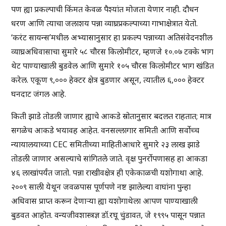
पण ह्या प्रकल्पाची किंमत केवळ पैश्यांत मोजता येणार नाही. दौधन
धरण आणि त्याचा जलाशय पन्ना व्याघ्रप्रकल्पाच्या गाभाक्षेत्रात येतो.
‘करंट सायन्स’मधील अभ्यासानुसार हा प्रकल्प पन्नाच्या अतिसंवेदनशील
व्याघ्रअधिवासाचा सुमारे ५८ चौरस किलोमीटर, म्हणजे १०.०७ टक्के भाग
थेट पाण्याखाली बुडवेल आणि सुमारे १०५ चौरस किलोमीटर भाग खंडित
करेल. एकूण ९,००० हेक्टर क्षेत्र बुडणार असून, त्यातील ६,००० हेक्टर
घनदाट जंगल आहे.
किती झाडे तोडली जाणार ह्याचे आकडे स्रोतानुसार बदलत राहतात; मात्र
सगळेच आकडे भयावह आहेत. वनसल्लागार समिती आणि सर्वोच्च
न्यायालयाच्या CEC समितीच्या माहितीआधारे सुमारे २३ लाख झाडे
तोडली जाणार असल्याचे सांगितले जाते. वृक्ष पुनर्रोपणासह हा आकडा
४६ लाखांपर्यंत जातो. पन्ना राखीवक्षेत्र ही एकेकाळची यशोगाथा आहे.
२००९ साली येथून जवळपास पूर्णपणे नष्ट झालेल्या वाघांना पुन्हा
अधिवास प्राप्त करून देणाऱ्या ह्या यशोगाथेला आपण पाण्याखाली
बुडवत आहोत. वन्यजीवशास्त्रज्ञ डॉ.रघू चुंडावत, जे १९९५ पासून पन्नात