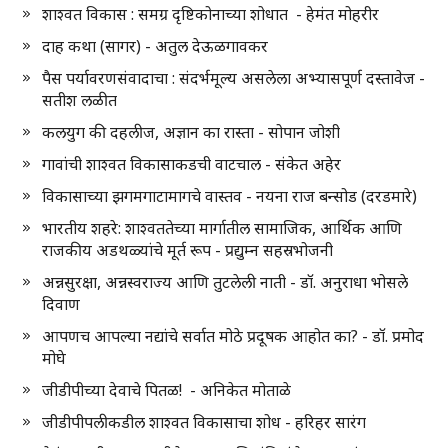
शाश्वत विकास : समग्र दृष्टिकोनाच्या शोधात - हेमंत मोहरीर
दाह कथा (सागर) - अतुल देऊळगावकर
पैस पर्यावरणसंवादाचा : संदर्भमूल्य असलेला अभ्यासपूर्ण दस्तावेज -
सतीश लळीत
कलयुग की दहलीज, अज्ञान का रास्ता - सोपान जोशी
गावांची शाश्वत विकासाकडची वाटचाल - संकेत अहेर
विकासाच्या झगमगाटामागचे वास्तव - नयना राज बन्सोड (दरडमारे)
भारतीय शहरे: शाश्वततेच्या मार्गातील सामाजिक, आर्थिक आणि
राजकीय अडथळ्यांचे मूर्त रूप - प्रद्युम्न सहस्रभोजनी
अन्नसुरक्षा, अन्नस्वराज्य आणि तुटलेली नाती - डॉ. अनुराधा भोसले
दिवाण
आपणच आपल्या नद्यांचे सर्वात मोठे प्रदूषक आहोत का? - डॉ. प्रमोद
मोघे
जीडीपीच्या देवाचे पितळ! - अनिकेत मोताळे
जीडीपीपलीकडील शाश्वत विकासाचा शोध - हरिहर सारंग