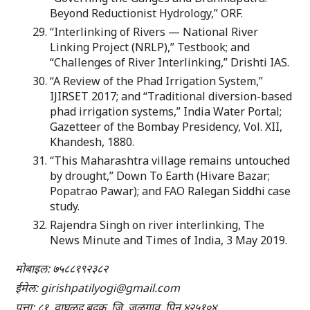
Beyond Reductionist Hydrology,” ORF.
“Interlinking of Rivers — National River
Linking Project (NRLP),” Testbook; and
“Challenges of River Interlinking,” Drishti IAS.
“A Review of the Phad Irrigation System,”
IJIRSET 2017; and “Traditional diversion-based
phad irrigation systems,” India Water Portal;
Gazetteer of the Bombay Presidency, Vol. XII,
Khandesh, 1880.
“This Maharashtra village remains untouched
by drought,” Down To Earth (Hivare Bazar;
Popatrao Pawar); and FAO Ralegan Siddhi case
study.
Rajendra Singh on river interlinking, The
News Minute and Times of India, 3 May 2019.
मोबाइल: ७५८८१९२३८२
ईमेल: girishpatilyogi@gmail.com
पत्ता: ८१, वाघळूद बुद्रुक, जि. जळगाव, पिन ४२५१०४