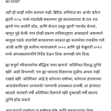
का ठरावे?
तशी ही काही नवीन कल्पना नाही. ब्रिटिश अभियंता सर आर्थर कॉटन
ह्यांनी १८५८ मध्ये मांडलेली संकल्पना पुढे स्वातंत्र्यानंतर के.एल. राव
ह्यांनी गंगा-कावेरी जोड, आणि कॅप्टन दस्तूर ह्यांनी ‘गारलँड कॅनल’,
म्हणून पुढे केली. मात्र दोन्ही प्रकल्प तांत्रिकदृष्ट्या अव्यवहार्य असल्याने
बाजूला पडले. वाजपेयी सरकारच्या काळात ह्या कल्पनेला राजकीय गती
आली आणि पुढे सर्वोच्च न्यायालयाने २००२ आणि पुढे फेब्रुवारी २०१२
मध्ये अंमलबजावणीचे निर्देश देऊन तिला आणखी जोर दिला.
ह्या संपूर्ण परिकल्पनेचा बौद्धिक पाया म्हणजे ‘अतिरिक्त विरुद्ध तुटीचे
खोरे’ अशी विभागणी. पण ह्या पायाला विज्ञानाचा मुळीच आधार नाही.
एखादे खोरे ‘अतिरिक्त’ आहे हे कोणत्या वर्षाच्या, कोणत्या हंगामाच्या
आकडेवारीवरून ठरवायचे? पाण्याची उपलब्धता दरवर्षी, दर हंगामात
बदलते. सरासरी वर्षी अतिरिक्त दिसणारे खोरे दुष्काळी वर्षी स्वतःच
तुटीचे होऊ शकते.
आयआयटी मुंबईच्या प्रा.सुबीमल घोष आणि सहकाऱ्यांचा ‘नेचर