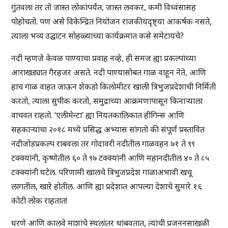
गुंतवला तर तो जास्त लोकांपर्यंत, जास्त लवकर, कमी विध्वंसासह
पोहोचतो. पण असे विकेन्द्रित नियोजन राजकीयदृष्ट्या आकर्षक नसते,
त्याला भव्य उद्घाटन सोहळ्याच्या कार्यक्रमात कसे समेटायचे?
नदी म्हणजे केवळ पाण्याचा प्रवाह नव्हे, ही समज ह्या प्रकल्पांच्या
आराखड्यात गैरहजर असते. नदी पाण्यासोबत गाळ वाहून नेते, आणि
हाच गाळ वाहत जाऊन शेकडो किलोमीटर खाली त्रिभुजप्रदेशाची निर्मिती
करतो, त्याला सुपीक करतो, समुद्राच्या आक्रमणापासून किनाऱ्याला
वाचवत राहतो. ‘एलीमेन्टा’ ह्या नियतकालिकात हीगिन्स आणि
सहकाऱ्यांचा २०१८ मध्ये प्रसिद्ध अभ्यास सांगतो की संपूर्ण प्रस्तावित
नदीजोडप्रकल्प राबवला तर गोदावरी नदीतील गाळवहन ७१ ते ९९
टक्क्यांनी, कृष्णेतील ६० ते ९७ टक्क्यांनी आणि महानदीतील ४० ते ८५
टक्क्यांनी घटेल. परिणामी खालचे त्रिभुजप्रदेश गाळाअभावी खचू
लागतील, खारे होतील. आणि ह्या प्रदेशात आपल्या देशाचे सुमारे १६
कोटी लोक राहतात!
धरणे आणि कालवे माशांचे स्थलांतर थांबवतात, त्यांची प्रजननसाखळी