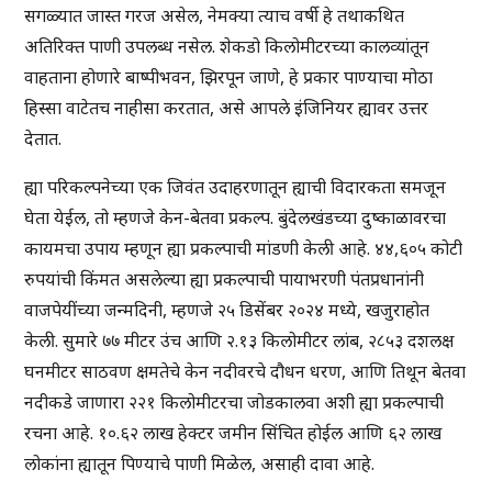
सगळ्यात जास्त गरज असेल, नेमक्या त्याच वर्षी हे तथाकथित
अतिरिक्त पाणी उपलब्ध नसेल. शेकडो किलोमीटरच्या कालव्यांतून
वाहताना होणारे बाष्पीभवन, झिरपून जाणे, हे प्रकार पाण्याचा मोठा
हिस्सा वाटेतच नाहीसा करतात, असे आपले इंजिनियर ह्यावर उत्तर
देतात.
ह्या परिकल्पनेच्या एक जिवंत उदाहरणातून ह्याची विदारकता समजून
घेता येईल, तो म्हणजे केन-बेतवा प्रकल्प. बुंदेलखंडच्या दुष्काळावरचा
कायमचा उपाय म्हणून ह्या प्रकल्पाची मांडणी केली आहे. ४४,६०५ कोटी
रुपयांची किंमत असलेल्या ह्या प्रकल्पाची पायाभरणी पंतप्रधानांनी
वाजपेयींच्या जन्मदिनी, म्हणजे २५ डिसेंबर २०२४ मध्ये, खजुराहोत
केली. सुमारे ७७ मीटर उंच आणि २.१३ किलोमीटर लांब, २८५३ दशलक्ष
घनमीटर साठवण क्षमतेचे केन नदीवरचे दौधन धरण, आणि तिथून बेतवा
नदीकडे जाणारा २२१ किलोमीटरचा जोडकालवा अशी ह्या प्रकल्पाची
रचना आहे. १०.६२ लाख हेक्टर जमीन सिंचित होईल आणि ६२ लाख
लोकांना ह्यातून पिण्याचे पाणी मिळेल, असाही दावा आहे.