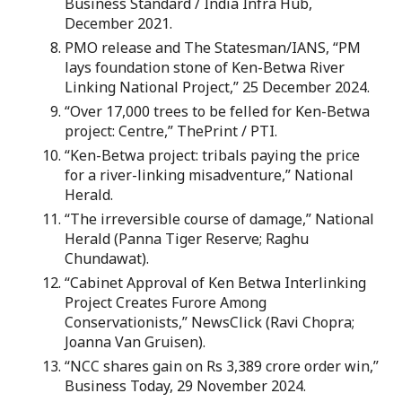
Business Standard / India Infra Hub,
December 2021.
PMO release and The Statesman/IANS, “PM
lays foundation stone of Ken-Betwa River
Linking National Project,” 25 December 2024.
“Over 17,000 trees to be felled for Ken-Betwa
project: Centre,” ThePrint / PTI.
“Ken-Betwa project: tribals paying the price
for a river-linking misadventure,” National
Herald.
“The irreversible course of damage,” National
Herald (Panna Tiger Reserve; Raghu
Chundawat).
“Cabinet Approval of Ken Betwa Interlinking
Project Creates Furore Among
Conservationists,” NewsClick (Ravi Chopra;
Joanna Van Gruisen).
“NCC shares gain on Rs 3,389 crore order win,”
Business Today, 29 November 2024.