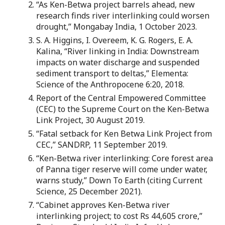
“As Ken-Betwa project barrels ahead, new
research finds river interlinking could worsen
drought,” Mongabay India, 1 October 2023.
S. A. Higgins, I. Overeem, K. G. Rogers, E. A.
Kalina, “River linking in India: Downstream
impacts on water discharge and suspended
sediment transport to deltas,” Elementa:
Science of the Anthropocene 6:20, 2018.
Report of the Central Empowered Committee
(CEC) to the Supreme Court on the Ken-Betwa
Link Project, 30 August 2019.
“Fatal setback for Ken Betwa Link Project from
CEC,” SANDRP, 11 September 2019.
“Ken-Betwa river interlinking: Core forest area
of Panna tiger reserve will come under water,
warns study,” Down To Earth (citing Current
Science, 25 December 2021).
“Cabinet approves Ken-Betwa river
interlinking project; to cost Rs 44,605 crore,”