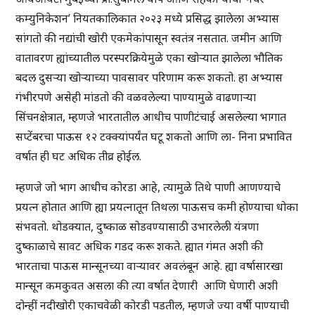
कम्युनिकेशन’ नियतकालिकात २०२३ मध्ये प्रसिद्ध झालेला अभ्यास
सांगतो की नद्यांची खोरी एकमेकांपासून स्वतंत्र नसतात. जमीन आणि
वातावरण ह्यांच्यातील परस्परक्रियेमुळे एका खोऱ्यात झालेला भौतिक
बदल दुसऱ्या खोऱ्याच्या पावसावर परिणाम करू शकतो. हा अभ्यास
गंभीरपणे असेही मांडतो की वळवलेल्या पाण्यामुळे वाढणाऱ्या
सिंचनक्षेत्रात, म्हणजे भारतातील आधीच पाणीटंचाई असलेल्या भागात
सप्टेंबरचा पाऊस १२ टक्क्यांपर्यंत घटू शकतो आणि ला- निना प्रभावित
वर्षात ही घट अधिक तीव्र होईल.
म्हणजे जो भाग आधीच कोरडा आहे, त्यामुळे तिथे पाणी आणण्याचे
प्रयत्न होतात आणि ह्या प्रयत्नातून तिथला पाऊसच कमी होण्याचा धोका
संभवतो. थोडक्यात, दुष्काळ सोडवण्यासाठी उभारलेली यंत्रणा
दुष्काळाचे सावट अधिक गडद करू शकते. ह्यात गंमत अशी की
भारताचा पाऊस मान्सूनच्या वाऱ्यावर अवलंबून आहे. ह्या वर्षासारखा
मान्सून कमकुवत असला की त्या वर्षात देणारी आणि घेणारी अशी
दोन्हीं नदीखोरी एकाचवेळी कोरडी पडतील, म्हणजे ज्या वर्षी पाण्याची