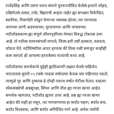
राजेंद्रसिंह आणि तरुण भारत संघाने पुनरुज्जीवित केलेले हजारो जोहड,
दक्षिणेतले तलाव, टांके, बिहारची आहार-पाईन ह्या सगळ्या विकेन्द्रित,
स्थानिक, निसर्गाशी जोडून घेणाऱ्या व्यवस्था होत्या. त्या पाण्याला
जागच्या जागी अडवायच्या, मुरवायच्या आणि जपायच्या.
नदीजोडप्रकल्प ह्या संपूर्ण जीवनदृष्टीच्या नेमका विरुद्ध टोकाला उभा
आहे. तो नदीला साधनसंपत्ती मानतो, जिला हवी तशी हलवता, वळवता,
जोडता येते. नदीविषयीचा आदर हरवला की तिला नळी समजून काहीही
करू लागतो. ही आपल्या हरवलेल्या नात्याची कथा आहे.
नदीजोडच्या समर्थकांचे मुद्देही ह्याठिकाणी लक्षात घेतले पाहिजेत.
भारतातला सुमारे ८५ टक्के पाऊस वर्षातल्या केवळ चार महिन्यात पडतो;
त्यामुळे पूर आणि दुष्काळ हे दोन्ही एकाच वर्षात भेटीला येतात. वाढत्या
लोकसंख्येची अन्नसुरक्षा, सिंचन आणि वीज ह्या गरजा खऱ्या आहेत.
समर्थक म्हणतात, नदीजोड ह्यावर उत्तर आहे. प्रश्न ह्या गरजा खऱ्या
आहेत की नाही हा नसून, त्या भागवण्याचा हा सर्वांत महाग, सर्वांत संथ,
सर्वांत विध्वंसक, आणि सर्वांत अनिश्चित मार्ग आहे. अनेक पर्यायी