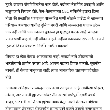
तुटते. जलचर जैवविविधतेचा नाश होतो. नदीच्या नैसर्गिक प्रवाहाचे आणि
ऋतुचक्राचे विघटन होते. केन-बेतवाबाबत CEC समितीने इशारा दिला
होता की प्रस्तावित धरणातून गाळरहित पाणी सोडले जाईल; जे खालच्या
घरियाल अभयारण्यातील दुर्मिळ मगरी आणि जलचरांना घातक ठरेल.
एक नदी आणि एक कालवा ह्यातला हा मूलभूत फरक आहे. कालवा
फक्त पाणी वाहतो, नदी जीवन वाहते. नदीला कालव्यात रूपांतरित करणे
म्हणजे जिवंत यंत्रणेला निर्जीव नालीत बदलणे.
शिवाय हा खेळ केवळ आकड्यांचा नाही. नद्यांशी नाते जोडण्याची
भारतीयांची प्राचीन परंपरा आहे. आपण नद्यांना जिवंत मानतो, पूजनीय
मानतो. ही केवळ भावुकता नाही; त्यात व्यावहारिक शहाणपणदेखील
होते.
आमच्या खांदेशात फडपद्धत एक उत्तम उदाहरण आहे. तापीच्या पांझरा,
मोसम, अरुणावती ह्या उपनद्यांवर तीन-चारशे वर्षांपूर्वी दगडी बंधारे
बांधून, पाटकरी आणि पंच ह्यांच्या व्यवस्थेतून पाणी शेताच्या पहिल्या
टोकापासून शेवटच्या टोकापर्यंत समन्यायाने वाटले जायचे. राजस्थानात