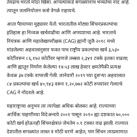
तेवढाच भरतो मोठा खिसा. आपल्याकडे सगळ्यांनाच भव्यतेचा नाद आहे.
त्यातून जलनियोजन कसे वेगळे राहायचे.
आता पैश्याच्या मुद्द्यावर येतो. भारतातील मोठ्या सिंचनप्रकल्पांचा
इतिहास हा निव्वळ खर्चवाढीचा आणि अपयशाचा आहे. भारताचे
नियंत्रक आणि महालेखापरीक्षक (CAG) ह्यांनी जुलै २०१८ मध्ये
मांडलेल्या अहवालानुसार फक्त पाच राष्ट्रीय प्रकल्पांचा खर्च ३,५३०
कोटींवरून ८६,१७२ कोटींवर म्हणजे तब्बल २,३४१ टक्के इतका वाढला;
आणि ह्यातून निर्माण केलेल्या १४.५३ लाख हेक्टर क्षमतेपैकी प्रत्यक्ष
केवळ ३७ टक्के वापरली गेली. जानेवारी २०१९ च्या दुसऱ्या अहवालात
८४ प्रकल्पांचा खर्च ४०,९४३ वरून १,२०,७७२ कोटी रुपयांवर गेल्याचे
CAG ने नोंदवले आहे.
महाराष्ट्राचा अनुभव तर त्यापेक्षा अधिक बोलका आहे. राज्याच्या
आर्थिक पाहणीच्या विदेअन्वये २००१ पासून २०१० ह्या दशकात ७०,०००
कोटी खर्च होऊनही सिंचनक्षेत्रात जेमतेम ०.१ टक्का वाढ झाली. राज्यात
देशातील सगळ्यांत जास्त व मोठी धरणे आहेत, पण सिंचन त्याप्रमाणात