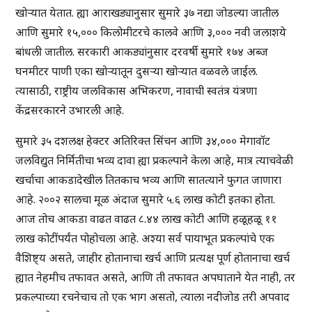
खोऱ्यात येतात. ह्या आराखड्यानुसार सुमारे ३७ नद्या जोडल्या जातील
आणि सुमारे १५,००० किलोमीटरचे कालवे आणि ३,००० नवी जलाशये
बांधली जातील. सरकारी आकड्यांनुसार दरवर्षी सुमारे १७४ अब्ज
घनमीटर पाणी एका खोऱ्यातून दुसऱ्या खोऱ्यात वळवले जाईल.
त्यासाठी, राष्ट्रीय जलविकास अभिकरण, नावाची स्वतंत्र यंत्रणा
केंद्रसरकारने उभारली आहे.
सुमारे ३५ दशलक्ष हेक्टर अतिरिक्त सिंचन आणि ३४,००० मेगावॉट
जलविद्युत निर्मितीचा भव्य दावा ह्या प्रकल्पाने केला आहे, मात्र त्याचवेळी
खर्चाचा आकडादेखील तितकाच भव्य आणि सातत्याने फुगत जाणारा
आहे. २००२ सालचा मूळ अंदाज सुमारे ५.६ लाख कोटी इतका होता.
आज तोच आकडा वाढत वाढत ८.४४ लाख कोटी आणि हळूहळू ११
लाख कोटींपर्यंत पोहोचला आहे. अश्या सर्व पायाभूत प्रकल्पांचे एक
वैशिष्ट्य असते, जाहीर होतानाचा खर्च आणि प्रत्यक्ष पूर्ण होतानाचा खर्च
ह्यात नेहमीच तफावत असते, आणि ती तफावत अपघाताने येत नाही, तर
प्रकल्पाच्या रचनेचाच तो एक भाग असतो, त्याला नदीजोड तरी अपवाद