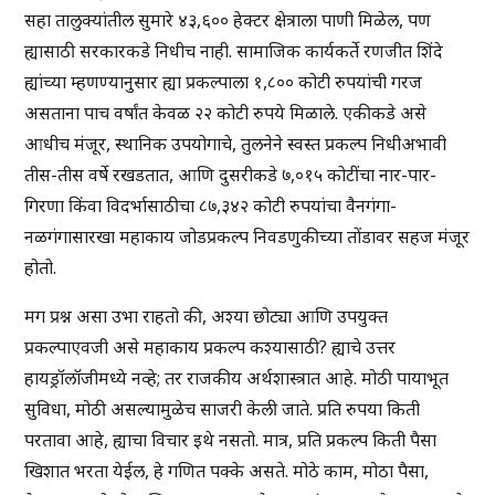
सहा तालुक्यांतील सुमारे ४३,६०० हेक्टर क्षेत्राला पाणी मिळेल, पण
ह्यासाठी सरकारकडे निधीच नाही. सामाजिक कार्यकर्ते रणजीत शिंदे
ह्यांच्या म्हणण्यानुसार ह्या प्रकल्पाला १,८०० कोटी रुपयांची गरज
असताना पाच वर्षांत केवळ २२ कोटी रुपये मिळाले. एकीकडे असे
आधीच मंजूर, स्थानिक उपयोगाचे, तुलनेने स्वस्त प्रकल्प निधीअभावी
तीस-तीस वर्षे रखडतात, आणि दुसरीकडे ७,०१५ कोटींचा नार-पार-
गिरणा किंवा विदर्भासाठीचा ८७,३४२ कोटी रुपयांचा वैनगंगा-
नळगंगासारखा महाकाय जोडप्रकल्प निवडणुकीच्या तोंडावर सहज मंजूर
होतो.
मग प्रश्न असा उभा राहतो की, अश्या छोट्या आणि उपयुक्त
प्रकल्पाएवजी असे महाकाय प्रकल्प कश्यासाठी? ह्याचे उत्तर
हायड्रॉलॉजीमध्ये नव्हे; तर राजकीय अर्थशास्त्रात आहे. मोठी पायाभूत
सुविधा, मोठी असल्यामुळेच साजरी केली जाते. प्रति रुपया किती
परतावा आहे, ह्याचा विचार इथे नसतो. मात्र, प्रति प्रकल्प किती पैसा
खिशात भरता येईल, हे गणित पक्के असते. मोठे काम, मोठा पैसा,