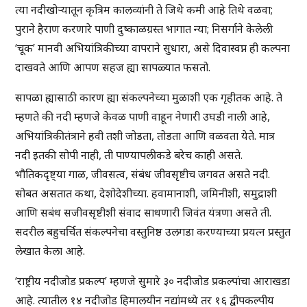
त्या नदीखोऱ्यातून कृत्रिम कालव्यांनी ते जिथे कमी आहे तिथे वळवा;
पुराने हैराण करणारे पाणी दुष्काळग्रस्त भागात न्या; निसर्गाने केलेली
‘चूक’ मानवी अभियांत्रिकीच्या वापराने सुधारा, असे दिवास्वप्न ही कल्पना
दाखवते आणि आपण सहज ह्या सापळ्यात फसतो.
सापळा ह्यासाठी कारण ह्या संकल्पनेच्या मुळाशी एक गृहीतक आहे. ते
म्हणते की नदी म्हणजे केवळ पाणी वाहून नेणारी उघडी नाली आहे,
अभियांत्रिकीतंत्राने हवी तशी जोडता, तोडता आणि वळवता येते. मात्र
नदी इतकी सोपी नाही, ती पाण्यापलीकडे बरेच काही असते.
भौतिकदृष्ट्या गाळ, जीवसत्व, संबंध जीवसृष्टीच जगवत असते नदी.
सोबत असतात कथा, देशोदेशीच्या. हवामानाशी, जमिनीशी, समुद्राशी
आणि सबंध सजीवसृष्टीशी संवाद साधणारी जिवंत यंत्रणा असते ती.
सदरील बहुचर्चित संकल्पनेचा वस्तुनिष्ठ उलगडा करण्याच्या प्रयत्न प्रस्तुत
लेखात केला आहे.
‘राष्ट्रीय नदीजोड प्रकल्प’ म्हणजे सुमारे ३० नदीजोड प्रकल्पांचा आराखडा
आहे. त्यातील १४ नदीजोड हिमालयीन नद्यांमध्ये तर १६ द्वीपकल्पीय