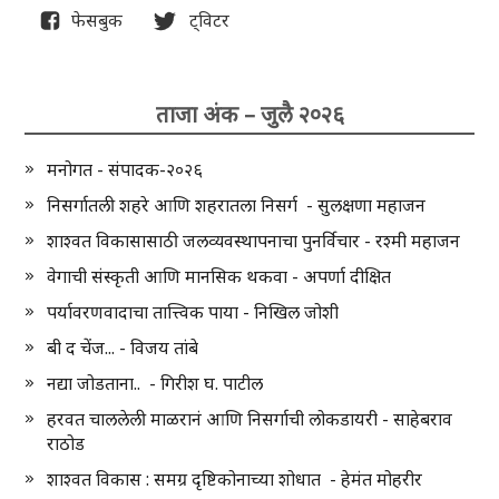
फेसबुक
ट्विटर
ताजा अंक – जुलै २०२६
मनोगत - संपादक-२०२६
निसर्गातली शहरे आणि शहरातला निसर्ग - सुलक्षणा महाजन
शाश्वत विकासासाठी जलव्यवस्थापनाचा पुनर्विचार - रश्मी महाजन
वेगाची संस्कृती आणि मानसिक थकवा - अपर्णा दीक्षित
पर्यावरणवादाचा तात्त्विक पाया - निखिल जोशी
बी द चेंज... - विजय तांबे
नद्या जोडताना.. - गिरीश घ. पाटील
हरवत चाललेली माळरानं आणि निसर्गाची लोकडायरी - साहेबराव
राठोड
शाश्वत विकास : समग्र दृष्टिकोनाच्या शोधात - हेमंत मोहरीर