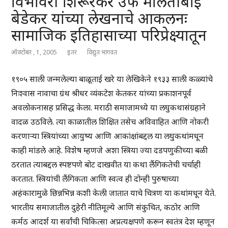
विभावरी शिरूरकर उर्फ मालतीबाई
बेडेकर यांच्या लेखनाचे आकलनः
सामाजिक इतिहासाच्या परिप्रेक्ष्यातून
ऑक्टोबर , 1, 2005
इतर
विद्युत भागवत
१९०५ साली जन्मलेल्या बाळूताई खरे या लेखिकेने १९३३ साली कळ्यांचे
निःश्वास नावाचा ग्रंथ श्रीधर व्यंकटेश केतकर यांच्या प्रकाशनपूर्व
अवलोकनासह प्रसिद्ध केला. मराठी समाजामध्ये या लघुकथासंग्रहाने
वादळ उठविले. त्या काळातील शिक्षित तसेच अविवाहित आणि नोकरी
करणाऱ्या स्त्रियांच्या आयुष्य आणि आकांक्षांबद्दल या लघुकथांमधून
काही मांडले आहे. विशेष म्हणजे अशा स्त्रिया ज्या दडपणुकीच्या बळी
ठरतात त्याबद्दल स्पष्टपणे बोट दाखवीत या कथा लैंगिकतेची चर्चाही
करतात. स्त्रियांची लैंगिकता आणि स्वत्व ही दोन्ही पुरुषाच्या
अहंकारामुळे छिन्नभिन्न कशी केली जातात याचे चित्रण या कथांमधून येते.
भारतीय समाजातील दुहेरी नीतिमूल्ये आणि संकुचित, कठोर आणि
कर्मठ आदर्श या सर्वांची चिकित्सा अप्रत्यक्षपणे करून स्वतंत्र देश म्हणून