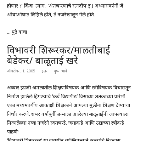
होणार ?’ किंवा ‘त्याग’, ‘अंतःकरणाचे रत्नदीप’ इ.) अभ्यासकांनी जे
ओघाओघात लिहिले होते, ते नजरेखालून गेले होते.
…
पुढे वाचा
विभावरी शिरूरकर/मालतीबाई
बेडेकर/ बाळूताई खरे
ऑक्टोबर , 1, 2005
इतर
पुष्पा भावे
अव्वल इंग्रजी अंमलातील शिक्षणविषयक आणि स्त्रीविषयक विचारातून
निर्माण झालेले हिंगण्याचे ‘कर्वे विद्यापीठ’ विसाव्या शतकाच्या प्रारंभी
एका मध्यमवर्गीय आकांक्षी शिक्षकाने आपल्या मुलींना शिक्षण देण्याचा
निर्धार करणे. शंभर वर्षापूर्वी जन्माला आलेल्या बाळूताईंनी आपल्याला
मिळालेल्या नव्या नजरेने स्वतःकडे, जगाकडे आणि उद्याच्या स्त्रीकडे
पाहणे!
‘विभावरी शिरूरकर’ या वाययीन व्यक्तिमत्त्वाने कळ्यांचे निःश्वास,