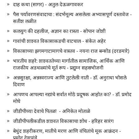
दाह कथा (सागर) - अतुल देऊळगावकर
पैस पर्यावरणसंवादाचा : संदर्भमूल्य असलेला अभ्यासपूर्ण दस्तावेज -
सतीश लळीत
कलयुग की दहलीज, अज्ञान का रास्ता - सोपान जोशी
गावांची शाश्वत विकासाकडची वाटचाल - संकेत अहेर
विकासाच्या झगमगाटामागचे वास्तव - नयना राज बन्सोड (दरडमारे)
भारतीय शहरे: शाश्वततेच्या मार्गातील सामाजिक, आर्थिक आणि
राजकीय अडथळ्यांचे मूर्त रूप - प्रद्युम्न सहस्रभोजनी
अन्नसुरक्षा, अन्नस्वराज्य आणि तुटलेली नाती - डॉ. अनुराधा भोसले
दिवाण
आपणच आपल्या नद्यांचे सर्वात मोठे प्रदूषक आहोत का? - डॉ. प्रमोद
मोघे
जीडीपीच्या देवाचे पितळ! - अनिकेत मोताळे
जीडीपीपलीकडील शाश्वत विकासाचा शोध - हरिहर सारंग
बेधुंद शहरीकरण, मातीचे मरण आणि वंचितांचे मूक आक्रंदन -
प्रमोद देशपांडे