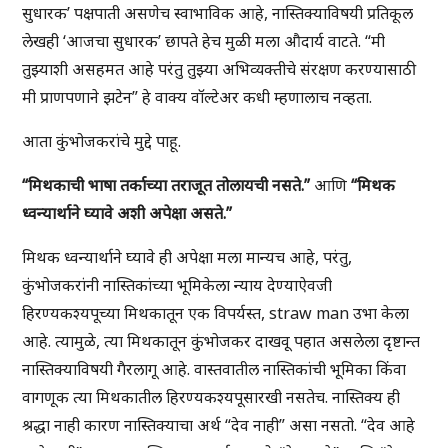
सुधारक’ पक्षपाती असणेच स्वाभाविक आहे, नास्तिक्याविषयी प्रतिकूल
लेखही ‘आजचा सुधारक’ छापते हेच मुळी मला औदार्य वाटते. “मी
तुझ्याशी असहमत आहे परंतु तुझ्या अभिव्यक्तीचे संरक्षण करण्यासाठी
मी प्राणपणाने झटेन” हे वाक्य वॉल्टेअर कधी म्हणालाच नव्हता.
आता कुंभोजकरांचे मुद्दे पाहू.
“मिथकाची भाषा तर्काच्या तराजूत तोलायची नसते.”
आणि
“मिथक
ध्वन्यार्थाने घ्यावे अशी अपेक्षा असते.”
मिथक ध्वन्यार्थाने घ्यावे ही अपेक्षा मला मान्यच आहे, परंतु,
कुंभोजकरांनी नास्तिकांच्या भूमिकेला न्याय देण्याऐवजी
हिरण्यकश्यपूच्या मिथकातून एक विपर्यस्त, straw man उभा केला
आहे. त्यामुळे, त्या मिथकातून कुंभोजकर दाखवू पहात असलेला दृष्टान्त
नास्तिक्याविषयी गैरलागू आहे. वास्तवातील नास्तिकांची भूमिका किंवा
वागणूक त्या मिथकातील हिरण्यकश्यपूसारखी नसतेच. नास्तिक्य ही
श्रद्धा नाही कारण नास्तिक्याचा अर्थ “देव नाही” असा नसतो. “देव आहे