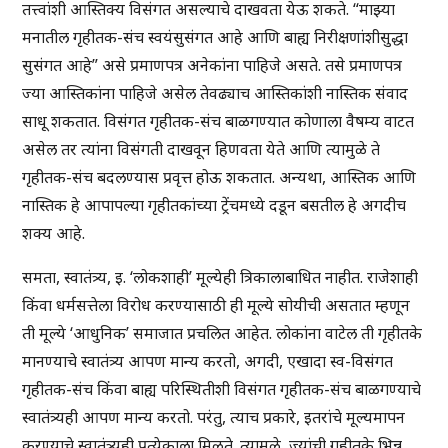
तत्त्वांशी आस्तिक्य विसंगत असल्याचे दाखवता येऊ शकते. “माझ्या
मनातील गृहीतक-संच स्वयंसुसंगत आहे आणि बाह्य निरीक्षणांशीसुद्धा
सुसंगत आहे” असे प्रमाणपत्र अनेकांना पाहिजे असते. तसे प्रमाणपत्र
ज्या आस्तिकांना पाहिजे असेल तेवढ्याच आस्तिकांशी नास्तिक संवाद
साधू शकतात. विसंगत गृहीतक-संच बाळगण्यात कोणाला वैषम्य वाटत
असेल तर त्यांना विसंगती दाखवून हिणवता येते आणि त्यामुळे ते
गृहीतक-संच बदलण्यास प्रवृत्त होऊ शकतात. अन्यथा, आस्तिक आणि
नास्तिक हे आपापल्या गृहीतकांच्या ट्रेंचमध्ये दडून बसतील हे अगदीच
शक्य आहे.
समता, स्वातंत्र्य, इ. ‘लोकशाही’ मूल्येही त्रिकालाबाधित नाहीत. राजेशाही
किंवा धर्मसत्तेला विरोध करण्यासाठी ही मूल्ये सोयीची असतात म्हणून
ती मूल्ये ‘आधुनिक’ समाजात प्रचलित आहेत. लोकांना वाटेल ती गृहीतके
मानण्याचे स्वातंत्र्य आपण मान्य करतो, अगदी, एखादा स्व-विसंगत
गृहीतक-संच किंवा बाह्य परिस्थितीशी विसंगत गृहीतक-संच बाळगण्याचे
स्वातंत्र्यही आपण मान्य करतो. परंतु, त्याच प्रकारे, इतरांचे मूल्यमापन
करण्याचे स्वातंत्र्यही प्रत्येकाला मिळते. त्यामुळे, ज्यांची गृहीतके भिन्न