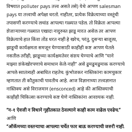
विषयात polluter pays तत्त्व असते तसे) येथे आपण salesman
pays या तत्त्वाची अपेक्षा धरतो. नाहीतर, प्रत्येक विक्रेत्याच्या वस्तूंची
तपासणी करण्याचे लचांड आपल्या गळ्यात पडेल. तो विक्रेता आपल्या
शेजार्‍याच्या गळ्यात एखादा नादुरुस्त झाडू मारत असेल तर आपण
विक्रेत्याचे हात किंवा तोंड धरत नाही हे खरेच, परंतु, दुसर्‍या बाजूला,
झाडूची कार्यक्षमता समजून घेण्यासाठी काहीही कष्ट आपण घेतले
नसतील तरीही, झाडूच्या कार्यक्षमतेवर संशय घेण्याचे आणि “याने
माझ्या शंकेखोरपणाचे समाधान केले नाही” असे ढुमढुमढुमाक करण्याचे
आपले स्वातंत्र्यही अबाधित राहतेच. कुंभोजकर नास्तिकांना कामचुकार
म्हणतात ती कौतुकाची पावतीच आहे. आज विज्ञानाच्या तत्त्वज्ञानात
नास्तिक्य असे विराजमान (ensconced) आहे की आस्तिक्याची
काहीही चिकित्सा करण्याचे कष्ट घेणे नास्तिकांना आवश्यक नाही.
“न-१ ऐवजी न विधाने गृहीतकात ठेवल्याने काही काम वाढेल एवढेच.”
आणि
“ऑकॅमच्या वस्तऱ्याचा आपल्या चर्चेत फार बाऊ करण्याची जरुरी नाही.