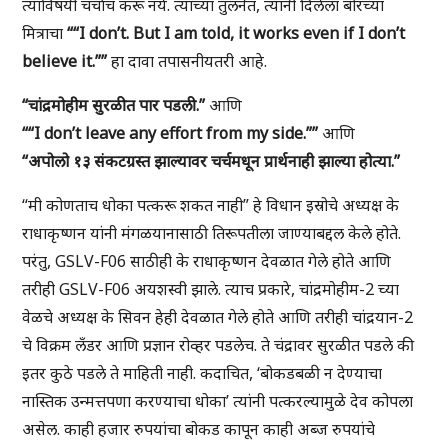
त्याविषयी चर्चाच करू नये. त्याच्या तुलनेत, त्यांनी दिलेला बोरच्या
मित्राचा
““I don’t. But I am told, it works even if I don’t
believe it.””
हा दावा तपासनीयतरी आहे.
“चांद्रमोहीम सुरळीत पार पडली.”
आणि
““I don’t leave any effort from my side.””
आणि
“अपोलो १३ संकटग्रस्त झाल्यावर चर्चमधून प्रार्थनाही झाल्या होत्या.”
“मी कोणताच धोका पत्करू शकत नाही” हे विधान इस्रोचे अध्यक्ष के
राधाकृष्णन यांनी मंगळयानासाठी तिरूपतीला जाण्याबद्दल केले होते.
परंतु, GSLV-F06 साठीही के राधाकृष्णन देवळात गेले होते आणि
तरीही GSLV-F06 अयशस्वी झाले. त्याच प्रकारे, चांद्रमोहीम-2 च्या
वेळचे अध्यक्ष के सिवन हेही देवळात गेले होते आणि तरीही चांद्रयान-2
चे विक्रम लँडर आणि प्रज्ञान रोव्हर पडलेच. ते चंद्रावर सुरळीत पडले की
इतर कुठे पडले ते माहिती नाही. कदाचित, ‘बोकडबळी न देण्याचा
नास्तिक उन्मत्तपणा करण्याचा धोका’ त्यांनी पत्करल्यामुळे देव कोपला
असेल. काही हजार रुपयांचा बोकड कापून काही अब्ज रुपयांचे