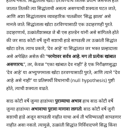
होतच नसतो. सिद्धांताला खोटा ठरविण्याचे जितके प्रयत्न असफल होत
जातात तितकी त्या सिद्धांताची असत्य असण्याची शक्यता घटत जाते,
आणि अशा सिद्धांतालाच व्यावहारिक पातळीवर ‘सिद्ध झाला’ असे
मानले जाते. सिद्धांताला खोटा ठरविण्यासाठी एक उदाहरणही पुरते.
उदाहरणार्थ, उत्क्रांतीशास्त्रज्ञ जे बी एस हाल्डेन यांनी असे सांगितले होते
की जर साठ कोटी वर्षे जुनी सशाची हाडे सापडली तर उत्क्रांती सिद्धांत
खोटा ठरेल. त्याच प्रकारे, ‘देव आहे’ या सिद्धांतात जर भक्त प्रल्हादाला
असे अपेक्षित असेल की “
परमेश्वर सर्वत्र आहे. मग तो प्रत्येक खांबात
असणारच.
“, तर, केवळ “एका खांबात देव नाही” हे एक निरीक्षणसुद्धा
‘देव आहे’ या अभ्युपगमाला खोटा ठरवण्यासाठी पुरते, आणि त्याने “देव
आहे असे नाही” या प्रतिस्पर्धी विधानाची (null hypothesis) पुष्टी
होते, त्याची शक्यता वाढते.
साठ कोटी वर्षे जुन्या हाडांच्या
पुराव्याचा अभाव
हाच साठ कोटी वर्षे
जुन्या हाडांच्या
अभावाचा पुरावा मानावा लागतो
. साठ कोटी वर्षे जुनी
सशाची हाडे अजून सापडली नाहीत याचा अर्थ ती भविष्यातही सापडणार
नाहीत असा नसतो. त्यामुळे, उत्क्रांती सिद्धांत निर्विवादपणे सिद्ध किंवा