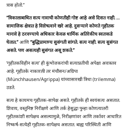
त्रास होतो.”
“त्रिकालाबाधित सत्य नावाची कोणतीही गोष्ट आहे असे दिसत नाही. …
सामाजिक क्षेत्रात हे विशेषत्वाने खरे आहे. दुसऱ्याने कोणते गृहीतक
मानावे हे ठरवण्याचे अधिकार केवळ धार्मिक अतिरेकीच स्वतःकडे
घेतात.”
आणि
“बुद्धिप्रामाण्य सुसंगती सांगते. सत्य नाही. सत्य सुसंगत
असते. पण असत्यही सुसंगत असू शकते.”
‘गृहीतकविहीन सत्य’ ही कुंभोजकरांची सत्याप्रतीची अपेक्षा अवास्तव
आहे. गृहीतके नाकारली तर मंचौसन/अग्रिपा
(Münchhausen/Agrippa) यांच्यासारखी त्रिधा (trilemma)
उडते.
सत्य हे कायमच गृहीतक-सापेक्ष असते. गृहीतके ही स्वयंसत्य असतात.
शिवाय, वस्तुनिष्ठ निरीक्षणे आणि तर्क हेसुद्धा पुन्हा कोणत्यातरी
गृहीतकांशी सापेक्षच असल्यामुळे, निरीक्षणांवर आणि तर्कावर आधारित
निष्कर्ष-सत्येही गृहीतक-सापेक्षच असतात. बाह्य परिस्थिती आणि