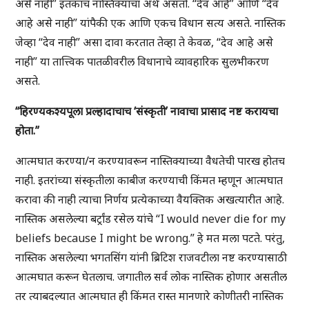
असे नाही” इतकाच नास्तिक्याचा अर्थ असतो. “देव आहे” आणि “देव
आहे असे नाही” यांपैकी एक आणि एकच विधान सत्य असते. नास्तिक
जेव्हा “देव नाही” असा दावा करतात तेव्हा ते केवळ, “देव आहे असे
नाही” या तात्त्विक पातळीवरील विधानाचे व्यावहारिक सुलभीकरण
असते.
“हिरण्यकश्यपूला प्रल्हादाचाच ‘संस्कृती’ नावाचा प्रासाद नष्ट करायचा
होता.”
आत्मघात करण्या/न करण्यावरून नास्तिक्याच्या वैधतेची पारख होतच
नाही. इतरांच्या संस्कृतीला काबीज करण्याची किंमत म्हणून आत्मघात
करावा की नाही त्याचा निर्णय प्रत्येकाच्या वैयक्तिक अखत्यारीत आहे.
नास्तिक असलेल्या बर्ट्रांड रसेल यांचे “I would never die for my
beliefs because I might be wrong.” हे मत मला पटते. परंतु,
नास्तिक असलेल्या भगतसिंग यांनी ब्रिटिश राजवटीला नष्ट करण्यासाठी
आत्मघात करून घेतलाच. जगातील सर्व लोक नास्तिक होणार असतील
तर त्याबदल्यात आत्मघात ही किंमत रास्त मानणारे कोणीतरी नास्तिक