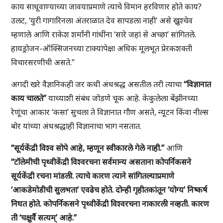
काय साधूवाण्याच्या जावयाप्रमाणे त्याचे विमान हरविणार होते काय?
उलट, ‘युरी गागारिनला अंतराळात देव सापडला नाही’ असे ख्रुश्चेव
म्हणाले आणि राकेश शर्मांनी गांधींना ‘सारे जहां से अच्छा’ सांगितले.
हायड्रोजन-ऑक्सिजनच्या टाक्यांपेक्षा अधिक मूलभूत प्रेरकशक्ती
विचारसरणीची असते.”
अगदी खरे वैज्ञानिकही जर कधी अंधश्रद्ध असतील तरी त्याचा
“विज्ञानात
काय चालते”
याच्याशी संबंध जोडणे चूक आहे. केकुलेला बेंझीनच्या
रेणूंचा आकार ‘कसा’ सुचला ते विज्ञानात गौण असते, न्यूटन किंवा नील्स
बोर यांच्या अंधश्रद्धाही विज्ञानाचा भाग नसतात.
“सूर्यकेंद्री विश्व सोपे आहे, म्हणून स्वीकारले गेले नाही.”
आणि
“टॉलेमीची पृथ्वीकेंद्री विश्वरचना सर्वमान्य असताना कोपर्निकसने
सूर्यकेंद्री रचना मांडली. त्याचे कारण त्याने सांगितल्याप्रमाणे
‘आकडेमोडीची सुलभता’ एवढेच होते. दोन्ही गृहीतकांतून ‘योग्य’ निष्कर्ष
निघत होते. कोपर्निकसने पृथ्वीकेंद्री विश्वरचना नाकारली नव्हती. कारण
ती ‘चक्षुर्वै सत्यम्’ आहे.”