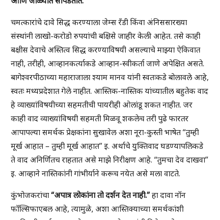
आणि जाळ्यात सापडतात.”
चमत्कारांचे दावे सिद्ध करण्याला जेम्स रँडी किंवा अंनिससारख्या
संस्थांनी लाखो-करोडो रुपयांची बक्षिसे जाहीर केली आहेत. तसे काही
बक्षीस देवाचे अस्तित्व सिद्ध करण्याविषयी असल्याचे माझ्या ऐकिवात
नाही, तरीही, आव्हानकर्त्याकडे आव्हान-स्वीकर्ता जाणे अपेक्षित असते.
बागेश्वरपीठाच्या महाराजाला श्याम मानव यांनी स्वतःकडे बोलावले आहे,
स्वतः मध्यप्रदेशात गेले नाहीत. आस्तिक-नास्तिक यांच्यातील बहुतेक वाद
हे व्याख्यांविषयीच्या सहमतीची पायरीही ओलांडू शकत नाहीत. जर
काही वाद व्याख्यांविषयी सहमती मिळवू शकलेच तरी पुढे फारतर
आपापल्या समर्थक प्रेक्षकांना सुखावेल अशा नूरा-कुस्ती भाषेत “तुम्ही
मूर्ख आहात – तुम्ही मूर्ख आहात” इ. अर्थाचे युक्तिवाद घडण्यापलिकडे
ते वाद अनिर्णितच राहतात असे माझे निरीक्षण आहे. “तुमचा देव दाखवा”
इ. आव्हाने नास्तिकांनी गांभीर्याने करूच नयेत असे मला वाटते.
कुंभोजकरांचा
“अपात्र लोकांना तो दर्शन देत नाही.”
हा दावा नॉन
फॉल्सिफाएबल आहे, त्यामुळे, अशा आस्तिक्याच्या समर्थकांशी