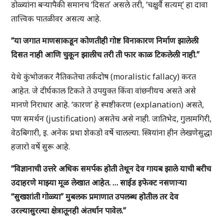
डोळ्यांना बर्‍यापैकी समानच ‘दिसत’ असले तरी, ‘चक्षुर्वै सत्यम्’ हा दावा
तात्त्विक पातळीवर असत्य आहे.
“या जगात माणसाकडून कोणतीही गोष्ट विनाकारण निर्माण झालेली
दिसत नाही आणि चुकून झालीच तरी ती फार काळ टिकलेली नाही.”
येथे कुंभोजकर नैतिकतेचा तर्कदोष (moralistic fallacy) करत
आहेत. जे दीर्घकाल टिकते ते उपयुक्त किंवा वांछनीयच असते असे
मानणे निराधार आहे. ‘कारण’ हे स्पष्टीकरण (explanation) असते,
पण समर्थन (justification) असतेच असे नाही. जातिभेद, गुलामगिरी,
वेठबिगारी, इ. अनेक प्रथा शेकडो वर्षे चालल्या. स्त्रियांना हीन लेखणेसुद्धा
हजारो वर्षे सुरू आहे.
“विज्ञानाची उत्तरे अधिक समर्पक होती तेथून देव गायब झाले याची बरीच
उदाहरणे माझ्या मूळ लेखात आहेत. … साईड इफेक्ट नसणाऱ्या
“सुखशांती गोळ्या” मुबलक प्रमाणात उपलब्ध होतील तर देव
उरल्यासुरल्या क्षेत्रातूनही अंतर्धान पावेल.”