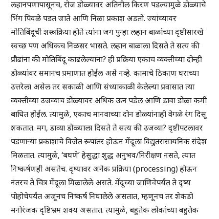
लहानपणापासूनच, रोज डोळ्यावर अतिनील किरण पडल्यामुळे डोळ्याचे
भिंग पिवळे पडत जाते आणि निळा प्रकाश अडतो. ज्यांच्यावर
मोतिबिंदूची शस्त्रक्रिया होते त्यांना जग पुन्हा लहान बाळांच्या दृष्टीसारखे
स्वच्छ पण अधिकच निळसर भासते. लहान बाळाला दिसते ते सत्य की
प्रौढांना की मोतिबिंदू काढलेल्यांना? ही प्रक्रिया एकाच व्यक्तीच्या दोन्ही
डोळ्यांवर समानच प्रमाणात होईल असे नव्हे. कामाचे ठिकाण घराच्या
उत्तरेला असेल तर सकाळी आणि संध्याकाळी केलेल्या प्रवासात त्या
व्यक्तीच्या उजव्याच डोळ्यावर अधिक ऊन पडेल आणि डावा डोळा कमी
बाधित होईल. त्यामुळे, एकाच मानवाच्या दोन डोळ्यांनाही वेगळे रंग दिसू
शकतात. मग, डाव्या डोळ्याला दिसते ते सत्य की उजव्या? दृष्टीपटलावर
पडणार्‍या प्रकाशाचे विजेत रूपांतर होऊन मेंदूला विद्युतरासायनिक संदेश
मिळतात. त्यामुळे, ‘बघणे’ हेसुद्धा शुद्ध अनुभव/निरीक्षण नसते, त्यात
निष्कर्षणही असतेच. दृष्यावर अनेक प्रक्रिया (processing) होऊन
नंतरच ते चित्र मेंदूला मिळालेले असते. मेंदूच्या जाणिवेपर्यंत ते दृष्य
पोहोचेपर्यंत अजूनच निष्कर्ष निघालेले असतात, म्हणूनच तर शेकडो
मनोरंजक दृष्टिभ्रम शक्य असतात. त्यामुळे, बहुतेक लोकांच्या बहुतेक