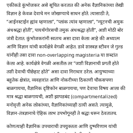
एकीकडे कुंभोजकर असे सूचित करतात की अनेक वैज्ञानिकांच्या लेखी
विज्ञान हे केवळ देवाचे मन जोखण्याचे साधन होते. त्यासाठी ते,
“आईनस्टाईन ह्यांव म्हणाला”, “प्लांक त्यांव म्हणाला”, “न्यूटनची अमुक
अंधश्रद्धा होती”, पायथॅगोरसची तमुक अंधश्रद्धा होती”, अशी मोठी बोर
जंत्री देतात. कुंभोजकरांनी स्वतःच असा दावा केला आहे की अध्यात्म
आणि विज्ञान यांची कार्यक्षेत्रे वेगळी आहेत. डावे शास्त्रज्ञ स्टीवन जे गुल्ड
यांनीही तसा दावा non-overlapping magisteria या शब्दांत
केला आहे. कार्यक्षेत्रे वेगळी असतील तर “जशी विज्ञानाची प्रगती होते
तशी देवाची पीछेहाट होते” असा दावा निराधार ठरेल. आयुष्याच्या
बहुतेक क्षेत्रांत, व्यवहारांत आणि नोकरीच्या ठिकाणी चौकसपणा
बाळगायचा, वैज्ञानिक दृष्टिकोन बाळगायचा, पण देवाचा विषय आला की
मात्र श्रद्धा बाळगायची, अशी झापडबंद (compartmentalized)
मनोवृत्ती अनेक लोकांच्या, वैज्ञानिकांच्याही ठायी असते. त्यामुळे,
विज्ञान-तंत्रज्ञानाचे ऐहिक लाभ उपभोगूनही ते श्रद्धा धरून ठेवतातच.
कोणत्याही वैज्ञानिक उपचाराची उपयुक्तता आणि दुष्परिणाम यांची