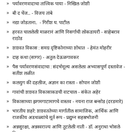
पर्यावरणवादाचा तात्त्विक पाया - निखिल जोशी
बी द चेंज... - विजय तांबे
नद्या जोडताना.. - गिरीश घ. पाटील
हरवत चाललेली माळरानं आणि निसर्गाची लोकडायरी - साहेबराव
राठोड
शाश्वत विकास : समग्र दृष्टिकोनाच्या शोधात - हेमंत मोहरीर
दाह कथा (सागर) - अतुल देऊळगावकर
पैस पर्यावरणसंवादाचा : संदर्भमूल्य असलेला अभ्यासपूर्ण दस्तावेज -
सतीश लळीत
कलयुग की दहलीज, अज्ञान का रास्ता - सोपान जोशी
गावांची शाश्वत विकासाकडची वाटचाल - संकेत अहेर
विकासाच्या झगमगाटामागचे वास्तव - नयना राज बन्सोड (दरडमारे)
भारतीय शहरे: शाश्वततेच्या मार्गातील सामाजिक, आर्थिक आणि
राजकीय अडथळ्यांचे मूर्त रूप - प्रद्युम्न सहस्रभोजनी
अन्नसुरक्षा, अन्नस्वराज्य आणि तुटलेली नाती - डॉ. अनुराधा भोसले