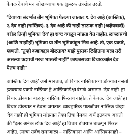
केवळ देवाचे मन जोखण्याचा एक क्षुल्लक तंत्रखेळ उरतो.
“देवाच्या संदर्भात तीन भूमिका घेतल्या जातात: १. देव आहे (आस्तिक),
२. देव नाही (नास्तिक), ३. देव आहे की नाही ठाऊक नाही (अज्ञेयवादी).
वरील तिन्ही भूमिका ‘देव’ हा शब्द वगळून मांडता येत नाहीत. लाप्लासची
(आणि माझीही) भूमिका या तीन भूमिकांहून भिन्न आहे. तो, एक प्रकारे,
म्हणतो, “तुम्ही कशाबद्दल बोलताय? माझे पुस्तक लिहिताना मला तरी
असल्या कशाची गरज भासली नाही!” लाप्लासच्या विचारकक्षेत देव
येतच नाही.”
आस्तिक ‘देव आहे’ असे मानतात, तो विचार नास्तिकांच्या डोक्यात नसतो
इतक्याच प्रकारे नास्तिक हे आस्तिकांपेक्षा वेगळे असतात. ‘देव नाही’ हा
विचार डोक्यात बाळगून नास्तिक फिरतच नाहीत, ते केवळ, ‘देव आहे’ हा
विचार डोक्यात न ठेवता जगतात. व्यावहारिक पातळीवर नास्तिक जेव्हा
‘देव नाही’ ही भूमिका मांडतात तेव्हा तिचा नेमका अर्थ इतकाच असतो
की “इतर अनेक लोक ‘देव आहे’ हा विचार डोक्यात बाळगून फिरत
आहेत, त्याचा सर्वच समाजाला – नास्तिकांना आणि आस्तिकांनाही –