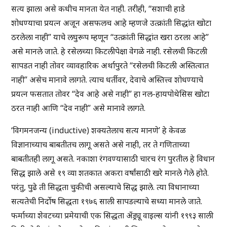
सत्य झाला असे कधीच मानता येत नाही. तरीही, “सशाची हाडे
शोधण्याचा प्रयत्न अजून असफलच आहे म्हणजे उत्क्रांती सिद्धांत खोटा
ठरलेला नाही” याचे लघुरूप म्हणून “उत्क्रांती सिद्धांत खरा ठरला आहे”
असे मानले जाते. हे रसेलच्या किटलीपेक्षा वेगळे नाही. रसेलची किटली
सापडत नाही तोवर व्यावहारिक अर्थापुरते “रसेलची किटली अस्तित्वात
नाही” असेच मानावे लागते. त्याच धर्तीवर, देवाचे अस्तित्त्व शोधण्याचे
प्रयत्न फसतात तोवर “देव आहे असे नाही” हा नल-हायपोथेसिस खोटा
ठरत नाही आणि “देव नाही” असे मानावे लागते.
‘विगमनजन्य (inductive) शक्यतेलाच सत्य मानणे’ हे केवळ
विज्ञानाच्याच बाबतीतच लागू असते असे नाही, तर ते गणिताच्या
बाबतीतही लागू असते. नकाशा रंगवण्यासाठी चारच रंग पुरतील हे विधान
सिद्ध झाले असे १९ व्या शतकात अकरा वर्षांसाठी खरे मानले गेले होते.
परंतु, पुढे ती सिद्धता चुकीची असल्याचे सिद्ध झाले. त्या विधानाच्या
सत्यतेची निर्दोष सिद्धता १९७६ साली सापडल्याचे सध्या मानले जाते.
फर्माच्या शेवटच्या प्रमेयाची एक सिद्धता अँड्र्यू वाइल्स यांनी १९९३ साली