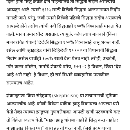
दिली होती परंतु केवळ दोन महिन्यांतच ती सिद्धता सदोष असल्याचे
आढळून आले. त्यांनी १९९५ साली दिलेली सिद्धता आजतागायत निर्दोष
मानली जाते. परंतु, जशी त्यांनी दिलेली पहिली सिद्धता सदोष असल्याचे
सापडले होते तशीच त्यांची नवी सिद्धताही १००% विश्वासार्ह मानता येत
नाही. मानव प्रमादशील असतात, त्यामुळे, कोणत्याच मानवाने (किंवा
मानवरचित यंत्राने) दिलेली सिद्धता १००% विश्वासार्ह असू शकत नाही.
रसेल आणि व्हाइटहेड यांनी लिहिलेली १+१=२ या विधानाची सिद्धता
निर्दोष असेल याचीही १००% खात्री देता येतच नाही. तरीही, उत्क्रांती,
फोर कलर प्रॉब्लेम, फर्माचे शेवटचे प्रमेय, १+१=२ हे विधान, किंवा “देव
आहे असे नाही” हे विधान, ही सर्व विधाने व्यावहारिक पातळीवर
सत्यवतच आहेत.
शंकाळूपणा किंवा संदेहवाद (skepticism) या तत्त्वामागची भूमिका
आळसाचीच आहे. कोणी विक्रेता यांत्रिक झाडू विकायला आपल्या घरी
येतो तेव्हा त्याच्या झाडूच्या गुणवत्तेबाबत आपली खात्री पटवण्याचे कष्ट
तो विक्रेता स्वत:च घेतो. “माझा झाडू चांगला नाही हे सिद्ध करा नाहीतर
माझा झाडू विकत घ्या” असा हट्ट तो धरत नाही. (जसे प्रदूषणाच्या