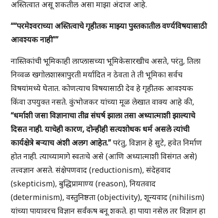
अस्तित्वात असू शकतील असा माझा अंदाज आहे.
““परमेश्वराच्या अस्तित्वाचे गृहीतक माझ्या पुस्तकातील वर्ण्यविषयासाठी
आवश्यक नाही””
नास्तिकांची भूमिकाही लाप्लासच्या भूमिकेसारखीच असते, परंतु, तिला
निव्वळ खगोलशास्त्रापुरती मर्यादित न ठेवता ते ती भूमिका सर्वच
विषयांमध्ये घेतात. कोणत्याच विषयासाठी देव हे गृहीतक आवश्यक
किंवा उपयुक्त नसते. कुंभोजकर यांच्या मूळ लेखात वाक्य आहे की,
“धर्माशी जसा विज्ञानाचा तीव्र संघर्ष झाला तसा अध्यात्माशी झाल्याचे
दिसत नाही. याचेही कारण, दोन्हीही सत्यशोधक धर्म असले त्यांची
कार्यक्षेत्रे बऱ्याच अंशी अलग आहेत.”
परंतु, विज्ञान हे सुटे, हवेत निर्माण
होत नाही. त्याच्यामागे स्वतःचे असे (आणि अध्यात्माशी विसंगत असे)
तत्त्वज्ञान असते. संक्षेपणवाद (reductionism), संदेहवाद
(skepticism), बुद्धिप्रामाण्य (reason), नियतवाद
(determinism), वस्तुनिष्ठता (objectivity), शून्यवाद (nihilism)
यांच्या पायावरच विज्ञान सर्वंकष बनू शकते. हा पाया नसेल तर विज्ञान हा