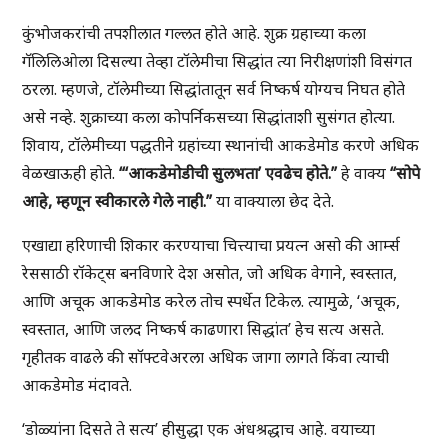
कुंभोजकरांची तपशीलात गल्लत होते आहे. शुक्र ग्रहाच्या कला
गॅलिलिओला दिसल्या तेव्हा टॉलेमीचा सिद्धांत त्या निरीक्षणांशी विसंगत
ठरला. म्हणजे, टॉलेमीच्या सिद्धांतातून सर्व निष्कर्ष योग्यच निघत होते
असे नव्हे. शुक्राच्या कला कोपर्निकसच्या सिद्धांताशी सुसंगत होत्या.
शिवाय, टॉलेमीच्या पद्धतीने ग्रहांच्या स्थानांची आकडेमोड करणे अधिक
वेळखाऊही होते.
“‘आकडेमोडीची सुलभता’ एवढेच होते.”
हे वाक्य
“सोपे
आहे, म्हणून स्वीकारले गेले नाही.”
या वाक्याला छेद देते.
एखाद्या हरिणाची शिकार करण्याचा चित्त्याचा प्रयत्न असो की आर्म्स
रेससाठी रॉकेट्स बनविणारे देश असोत, जो अधिक वेगाने, स्वस्तात,
आणि अचूक आकडेमोड करेल तोच स्पर्धेत टिकेल. त्यामुळे, ‘अचूक,
स्वस्तात, आणि जलद निष्कर्ष काढणारा सिद्धांत’ हेच सत्य असते.
गृहीतक वाढले की सॉफ्टवेअरला अधिक जागा लागते किंवा त्याची
आकडेमोड मंदावते.
‘डोळ्यांना दिसते ते सत्य’ हीसुद्धा एक अंधश्रद्धाच आहे. वयाच्या