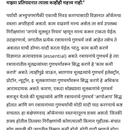
माझ्या प्रतिपादनात त्याला काहीही महत्त्व नाही.”
पर्यायी अभ्युपगमांपैकी एकाची निवड करण्यासाठी विज्ञानात ऑकॅमचा
वस्तरा अपरिहार्य असतो. काम वाढवणे मान्य असेल तर सर्व उपलब्ध
निरीक्षणांना ‘जगाचे मूलभूत नियम’ म्हणून मान्य करून टाकता येईल.
उदाहरणार्थ, जगातील प्रत्येक रसायनाचे गुणधर्म जसे आहेत तसेच ते
असतात याची डॉग्मा-यादी करता येईल. परंतु, काम कमी करणे
विज्ञानात अत्यावश्यक (essential) असते. रसायनांचे गुणधर्म हे त्या
रसायनांतील मूलद्रव्यांच्या गुणधर्मांवरून सिद्ध करणे हे ‘काम कमी
करणे’ असते. त्याहीपुढे जाऊन, ब्याण्णव मूलद्रव्यांचे गुणधर्म इलेक्ट्रॉन,
प्रोटॉन, न्यूट्रॉन, इ. मूलकणांच्या गुणधर्मांवरून सिद्ध करणे हे अधिकच
आरामदायक असते. कारण, एकदा थोड्याश्या मूलकणांचे गुणधर्म
समजून घेतले की मूलद्रव्यांचे आणि रसायनांचे गुणधर्म ‘आपोआप’ सिद्ध
होतात आणि मग रसायनांच्या गुणधर्माची मोठी यादी पाठ करण्याचे कष्ट
वाचतात. हा संक्षेपणवाद ऑकॅमच्या वस्तर्‍यातूनच शक्य असतो. जितकी
शक्य होतील तितक्या निरीक्षणांची कोणत्यातरी किमान गृहीतक-संचात
सोय लावली की जगातील विस्मय कमी होतो. मोठी यादी म्हणजे मोठा