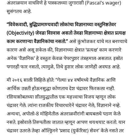
अंतराळयान वाचविणे हे पास्कलच्या जुगाराशी (Pascal’s wager)
सुसंगतच आहे.
“विवेकवादी, बुद्धिप्रामाण्यवादी लोकांचा विज्ञानाच्या वस्तुनिष्ठतेवर
(Objectivity) जेवढा विश्वास असतो तेवढा विज्ञानाच्या क्षेत्रात प्रत्यक्ष
काम करणाऱ्या वैज्ञानिकांचा नसतो.”
असे कुंभोजकर यांचे मत बनण्याचे
कारण असे असू शकेल की, विज्ञानाच्या क्षेत्रात ‘प्रत्यक्ष’ काम करणारे
अनेक ‘वैज्ञानिक’ हे वस्तुतः केवळ पेपरपुशर तंत्रहमाल असतात. इस्रोत
पगारही फार नसतो, त्यामुळे, तिथे हुशार लोक जाणेही अवघड आहे.
मी २०१६ साली लिहिले होते: “गेल्या ४४ वर्षांमध्ये वैज्ञानिक आणि
आर्थिक उन्नती होऊनसुद्धा कोणताच देश चंद्रावर फिरकला नाही.
रशियासोबतच्या शीतयुद्धातील एक महत्त्वाचा विजय म्हणून लोक
चंद्रावर गेले. त्यांना राजकीय विचारधारेने चंद्रावर नेले, विज्ञानाने नव्हे.
अन्यथा, अपोलो-8 मोहिमेतील अंतराळवीरांनी बायबलचे पठण केले
नसते. इस्रोवाले तिरुपतीला जातात म्हणून आपण थयथयाट करतो. यान
चंद्रावर उतरले तेव्हा ऑल्ड्रिनने ‘प्रसाद (युकॅरिस्ट) सेवन’ केले नसते तर