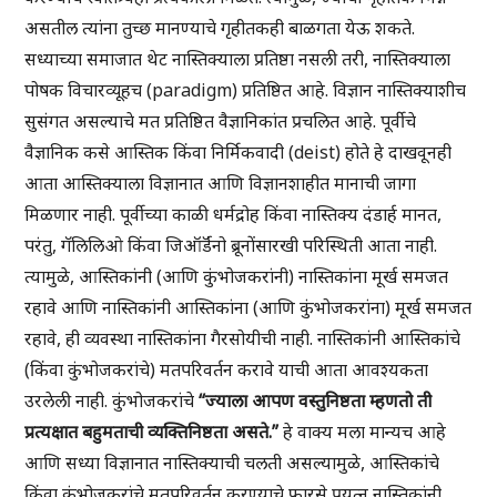
असतील त्यांना तुच्छ मानण्याचे गृहीतकही बाळगता येऊ शकते.
सध्याच्या समाजात थेट नास्तिक्याला प्रतिष्ठा नसली तरी, नास्तिक्याला
पोषक विचारव्यूहच (paradigm) प्रतिष्ठित आहे. विज्ञान नास्तिक्याशीच
सुसंगत असल्याचे मत प्रतिष्ठित वैज्ञानिकांत प्रचलित आहे. पूर्वीचे
वैज्ञानिक कसे आस्तिक किंवा निर्मिकवादी (deist) होते हे दाखवूनही
आता आस्तिक्याला विज्ञानात आणि विज्ञानशाहीत मानाची जागा
मिळणार नाही. पूर्वीच्या काळी धर्मद्रोह किंवा नास्तिक्य दंडार्ह मानत,
परंतु, गॅलिलिओ किंवा जिऑर्डॅनो ब्रूनोंसारखी परिस्थिती आता नाही.
त्यामुळे, आस्तिकांनी (आणि कुंभोजकरांनी) नास्तिकांना मूर्ख समजत
रहावे आणि नास्तिकांनी आस्तिकांना (आणि कुंभोजकरांना) मूर्ख समजत
रहावे, ही व्यवस्था नास्तिकांना गैरसोयीची नाही. नास्तिकांनी आस्तिकांचे
(किंवा कुंभोजकरांचे) मतपरिवर्तन करावे याची आता आवश्यकता
उरलेली नाही. कुंभोजकरांचे
“ज्याला आपण वस्तुनिष्ठता म्हणतो ती
प्रत्यक्षात बहुमताची व्यक्तिनिष्ठता असते.”
हे वाक्य मला मान्यच आहे
आणि सध्या विज्ञानात नास्तिक्याची चलती असल्यामुळे, आस्तिकांचे
किंवा कुंभोजकरांचे मतपरिवर्तन करण्याचे फारसे प्रयत्न नास्तिकांनी