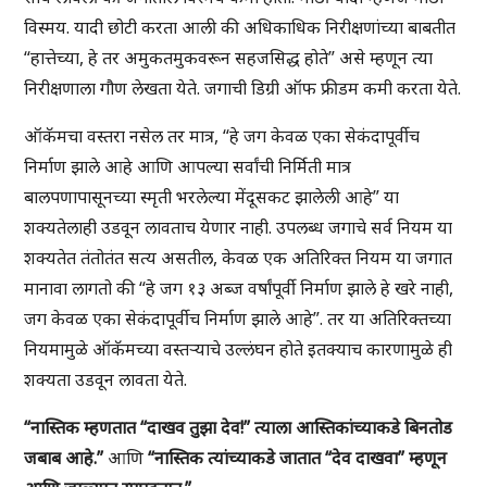
विस्मय. यादी छोटी करता आली की अधिकाधिक निरीक्षणांच्या बाबतीत
“हात्तेच्या, हे तर अमुकतमुकवरून सहजसिद्ध होते” असे म्हणून त्या
निरीक्षणाला गौण लेखता येते. जगाची डिग्री ऑफ फ्रीडम कमी करता येते.
ऑकॅमचा वस्तरा नसेल तर मात्र, “हे जग केवळ एका सेकंदापूर्वीच
निर्माण झाले आहे आणि आपल्या सर्वांची निर्मिती मात्र
बालपणापासूनच्या स्मृती भरलेल्या मेंदूसकट झालेली आहे” या
शक्यतेलाही उडवून लावताच येणार नाही. उपलब्ध जगाचे सर्व नियम या
शक्यतेत तंतोतंत सत्य असतील, केवळ एक अतिरिक्त नियम या जगात
मानावा लागतो की “हे जग १३ अब्ज वर्षांपूर्वी निर्माण झाले हे खरे नाही,
जग केवळ एका सेकंदापूर्वीच निर्माण झाले आहे”. तर या अतिरिक्तच्या
नियमामुळे ऑकॅमच्या वस्तर्‍याचे उल्लंघन होते इतक्याच कारणामुळे ही
शक्यता उडवून लावता येते.
“नास्तिक म्हणतात “दाखव तुझा देव!” त्याला आस्तिकांच्याकडे बिनतोड
जबाब आहे.”
आणि
“नास्तिक त्यांच्याकडे जातात “देव दाखवा” म्हणून