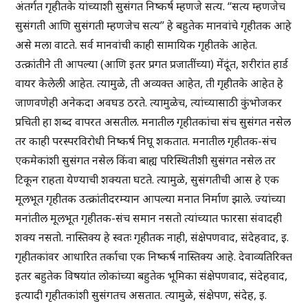
अंतर्गत गृहीतके यांच्याशी सुसंगत निष्कर्ष म्हणजे सत्य. “सत्य म्हणजेच
सुसंगती आणि सुसंगती म्हणजेच सत्य” हे बहुतेक मानवांचे गृहीतक आहे
असे मला वाटते. सर्व मानवांची काही सामायिक गृहीतके आहेत.
उत्क्रांतीने ती आपल्या (आणि इतर प्रगत प्रजातींच्या) मेंदूंत, शरीरांत हार्ड
वायर केलेली आहेत. त्यामुळे, ती अव्यक्त आहेत, ती गृहीतके आहेत हे
जाणवणेही अनेकदा अवघड ठरते. त्यामुळेच, त्यांच्यासाठी कुंभोजकर
प्रचिती हा शब्द वापरत असतील. मनातील गृहीतकांचा संच सुसंगत नसेल
तर काही परस्परविरोधी निष्कर्ष निघू शकतात. मनातील गृहीतक-संच
एकमेकांशी सुसंगत नसेल किंवा बाह्य परिस्थितीशी सुसंगत नसेल तर
टिकून राहता येण्याची शक्यता घटते. त्यामुळे, सुसंगतीची आस हे एक
मूलभूत गृहीतक उत्क्रांतीदरम्यान आपल्या मनात निर्माण झाले. ज्यांच्या
मनांतील मूलभूत गृहीतक-संच समान नसतो त्यांच्यात फारसा संवादही
शक्य नसतो. नास्तिक्य हे स्वतः गृहीतक नाही, संक्षेपणवाद, संदेहवाद, इ.
गृहीतकांवर आधारित तर्काचा एक निष्कर्ष नास्तिक्य आहे. देवाव्यतिरिक्त
इतर बहुतेक विषयांत लोकांच्या बहुतेक भूमिका संक्षेपणवाद, संदेहवाद,
इत्यादी गृहीतकांशी सुसंगतच असतात. त्यामुळे, संक्षेपण, संदेह, इ.