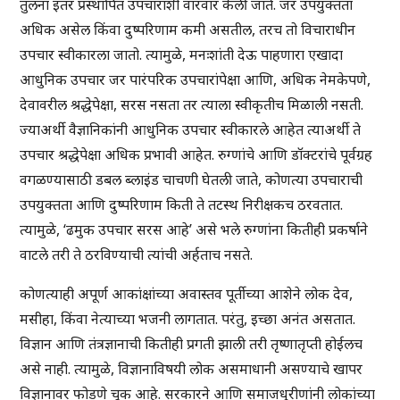
तुलना इतर प्रस्थापित उपचारांशी वारंवार केली जाते. जर उपयुक्तता
अधिक असेल किंवा दुष्परिणाम कमी असतील, तरच तो विचाराधीन
उपचार स्वीकारला जातो. त्यामुळे, मनःशांती देऊ पाहणारा एखादा
आधुनिक उपचार जर पारंपरिक उपचारांपेक्षा आणि, अधिक नेमकेपणे,
देवावरील श्रद्धेपेक्षा, सरस नसता तर त्याला स्वीकृतीच मिळाली नसती.
ज्याअर्थी वैज्ञानिकांनी आधुनिक उपचार स्वीकारले आहेत त्याअर्थी ते
उपचार श्रद्धेपेक्षा अधिक प्रभावी आहेत. रुग्णांचे आणि डॉक्टरांचे पूर्वग्रह
वगळण्यासाठी डबल ब्लाइंड चाचणी घेतली जाते, कोणत्या उपचाराची
उपयुक्तता आणि दुष्परिणाम किती ते तटस्थ निरीक्षकच ठरवतात.
त्यामुळे, ‘ढमुक उपचार सरस आहे’ असे भले रुग्णांना कितीही प्रकर्षाने
वाटले तरी ते ठरविण्याची त्यांची अर्हताच नसते.
कोणत्याही अपूर्ण आकांक्षांच्या अवास्तव पूर्तीच्या आशेने लोक देव,
मसीहा, किंवा नेत्याच्या भजनी लागतात. परंतु, इच्छा अनंत असतात.
विज्ञान आणि तंत्रज्ञानाची कितीही प्रगती झाली तरी तृष्णातृप्ती होईलच
असे नाही. त्यामुळे, विज्ञानाविषयी लोक असमाधानी असण्याचे खापर
विज्ञानावर फोडणे चूक आहे. सरकारने आणि समाजधुरीणांनी लोकांच्या