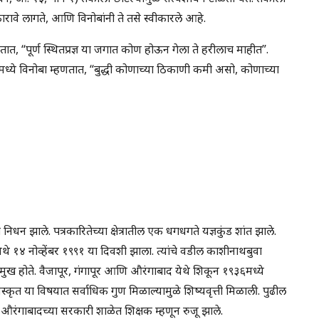
ीकारावे लागते, आणि विनोबांनी ते तसे स्वीकारले आहे.
तात, “पूर्ण स्थितप्रज्ञ या जगात कोण होऊन गेला ते हरीलाच माहीत”.
्शनामध्ये विनोबा म्हणतात, “बुद्धी कोणाच्या ठिकाणी कमी असो, कोणाच्या
निधन झाले. पत्रकारितेच्या क्षेत्रातील एक धगधगते यज्ञकुंड शांत झाले.
ेथे १४ नोव्हेंबर १९९१ या दिवशी झाला. त्यांचे वडील काशीनाथबुवा
्रमुख होते. वैजापूर, गंगापूर आणि औरंगाबाद येथे शिकून १९३६मध्ये
 संस्कृत या विषयात सर्वाधिक गुण मिळाल्यामुळे शिष्यवृत्ती मिळाली. पुढील
 औरंगाबादच्या सरकारी शाळेत शिक्षक म्हणून रुजू झाले.