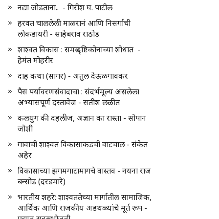
नद्या जोडताना.. - गिरीश घ. पाटील
हरवत चाललेली माळरानं आणि निसर्गाची
लोकडायरी - साहेबराव राठोड
शाश्वत विकास : समग्र दृष्टिकोनाच्या शोधात -
हेमंत मोहरीर
दाह कथा (सागर) - अतुल देऊळगावकर
पैस पर्यावरणसंवादाचा : संदर्भमूल्य असलेला
अभ्यासपूर्ण दस्तावेज - सतीश लळीत
कलयुग की दहलीज, अज्ञान का रास्ता - सोपान
जोशी
गावांची शाश्वत विकासाकडची वाटचाल - संकेत
अहेर
विकासाच्या झगमगाटामागचे वास्तव - नयना राज
बन्सोड (दरडमारे)
भारतीय शहरे: शाश्वततेच्या मार्गातील सामाजिक,
आर्थिक आणि राजकीय अडथळ्यांचे मूर्त रूप -
प्रद्युम्न सहस्रभोजनी