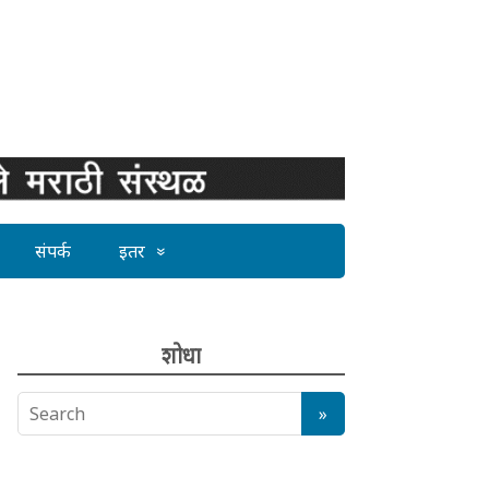
संपर्क
इतर
शोधा