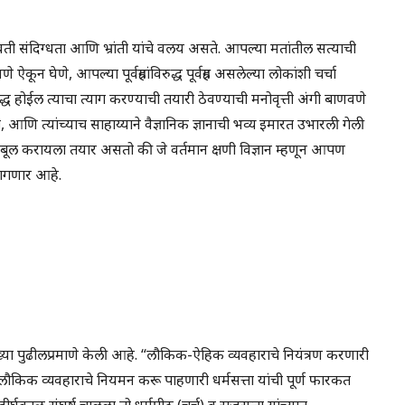
ोवती संदिग्धता आणि भ्रांती यांचे वलय असते. आपल्या मतांतील सत्याची
ऐकून घेणे, आपल्या पूर्वग्रहांविरुद्ध पूर्वग्रह असलेल्या लोकांशी चर्चा
 होईल त्याचा त्याग करण्याची तयारी ठेवण्याची मनोवृत्ती अंगी बाणवणे
 आणि त्यांच्याच साहाय्याने वैज्ञानिक ज्ञानाची भव्य इमारत उभारली गेली
हे कबूल करायला तयार असतो की जे वर्तमान क्षणी विज्ञान म्हणून आपण
ागणार आहे.
्याख्या पुढीलप्रमाणे केली आहे. “लौकिक-ऐहिक व्यवहाराचे नियंत्रण करणारी
लौकिक व्यवहाराचे नियमन करू पाहणारी धर्मसत्ता यांची पूर्ण फारकत
त दीर्घकाळ संघर्ष चालला तो धर्मपीठ (चर्च) व राजसत्ता यांच्यात.