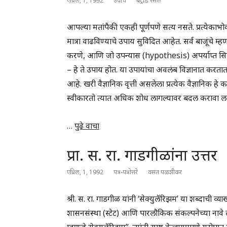
एप्रिल, 1, 1992
उवाच
बर्ट्रांड रसेल
आपल्या मतांपैकी एकही पूर्णपणे सत्य नसते. प्रत्येकाभ
मात्रा वाढविण्याचे उपाय सुविदित आहेत. सर्व बाजूंचे म्हणणे 
करणे, आणि जो उपन्यास (hypothesis) अपर्याप्त सिद्ध
– हे ते उपाय होत. या उपायांचा अवलंब विज्ञानात करतात,
आहे. खरी वैज्ञानिक वृत्ती असलेला प्रत्येक वैज्ञानिक 
स्वीकारतो त्यात अधिक शोध लागल्यावर बदल करावा ल
…
पुढे वाचा
प्रा. स. रा. गाडगीळांना उत्तर
एप्रिल, 1, 1992
पत्र-पत्रोत्तरे
वसंत पळशीकर
श्री. स. रा. गाडगीळ यांनी ‘सेक्युलॅरिझम’ या शब्दाची व
शासनसंस्था (स्टेट) आणि पारलौकिक संकल्पनेच्या नावे 
म्हणजे सेक्युलॅरिझम”. त्यांनी स्पष्ट केल्याप्रमाणे युरोपा