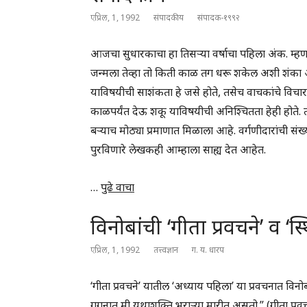
एप्रिल, 1, 1992
संपादकीय
संपादक-१९९२
आजचा सुधारकाचा हा तिसर्‍या वर्षाचा पहिला अंक. म्हणज
जन्मला तेव्हा तो किती काळ तग धरू शकेल अशी शंका आ
याविषयीची साशंकता हे जसे होते, तसेच वाचकांचे विचार
काळपर्यंत देऊ शकू याविषयीची अनिश्चितता हेही होते. त्या
बर्‍याच मोठ्या प्रमाणात मिळाला आहे. वर्गणीदारांची स
पुरविणारे लेखकही आम्हाला साह्य देत आहेत.
…
पुढे वाचा
विनोबांची ‘गीता प्रवचने’ व ‘स्थि
एप्रिल, 1, 1992
तत्त्वज्ञान
ग. य. धारप
‘गीता प्रवचने’ यातील ‘अध्याय पहिला’ या प्रवचनात विनोबा
गगनात मी यथाशक्ति भराऱ्या मारीत असतो.” (गीता प्रवचन