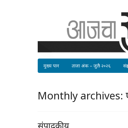
मुख्य पान
ताजा अंक – जुलै २०२६
संग्र
Monthly archives: ए
संपादकीय