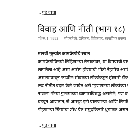
…
पुढे वाचा
विवाह आणि नीती (भाग १८)
एप्रिल, 1, 1992
जीवनशैली
,
लैंगिकता
,
विवेकवाद
,
सामाजिक समस्या
मानवी मूल्यांत कामप्रेरणेचे स्थान
कामप्रेरणेविषयी लिहिणार्‍या लेखकांवर, या विषयाची वाच
लागलेला आहे असा आरोप होण्याची भीती नेहमीच असते. या
असल्यावाचून फाजील सोवळया लोकांकडून होणारी टीका 
रूढ नीतीत बदल केले जावेत असे म्हणणाऱ्या लोकांच्या ब
नावाला गोऱ्या गुलामांच्या व्यापाराविरुद्ध असलेले, पण 
घडवून आणतात; जे आखूड झगे घालणार्‍या आणि लिपस्टिक ला
पोहणार्‍या स्त्रियांचा शोध घेत समुद्रकिनारे धुंडाळत अस
…
पुढे वाचा