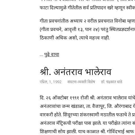
फाटा दिल्यामुळे गीतेतील सर्व प्रतिपादन खरे म्हणून स्व
गीता प्रवचनांतील अध्याय २ वरील प्रवचनात विनोबा म्हण
(गीता प्रवचने, आवृत्ती १३, पान २४) परंतु स्थितप्रज्ञदर
ठिकाणी अधिक असो, त्याचे महत्त्व नाही.
…
पुढे वाचा
श्री. अनंतराव भालेराव
एप्रिल, 1, 1992
संघटना-व्यक्ती विशेष
डॉ. चंद्रकांत धांडे
दि. २६ ऑक्टोबर १९९१ रोजी श्री. अनंतराव भालेराव यांचे 
अनंतरावांचा जन्म खंडाळा, ता. वैजापूर, जि. औरंगाबाद य
वारकरी होते. शिवूरच्या शंकरस्वामी मठातील फडाचे ते प
अनंतराव मॅट्रिकची परीक्षा पास झाले. या परीक्षेत त्यांना
शिक्षणाची सोय झाली. याच काळात श्री. गोविंदभाई श्राफ