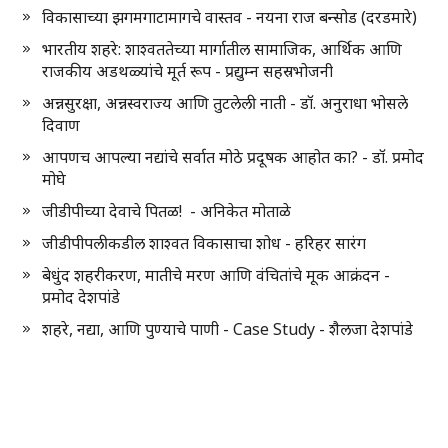
विकासाच्या झगमगाटामागचे वास्तव - नयना राज बन्सोड (दरडमारे)
भारतीय शहरे: शाश्वततेच्या मार्गातील सामाजिक, आर्थिक आणि
राजकीय अडथळ्यांचे मूर्त रूप - प्रद्युम्न सहस्रभोजनी
अन्नसुरक्षा, अन्नस्वराज्य आणि तुटलेली नाती - डॉ. अनुराधा भोसले
दिवाण
आपणच आपल्या नद्यांचे सर्वात मोठे प्रदूषक आहोत का? - डॉ. प्रमोद
मोघे
जीडीपीच्या देवाचे पितळ! - अनिकेत मोताळे
जीडीपीपलीकडील शाश्वत विकासाचा शोध - हरिहर सारंग
बेधुंद शहरीकरण, मातीचे मरण आणि वंचितांचे मूक आक्रंदन -
प्रमोद देशपांडे
शहरे, नद्या, आणि पुण्याचे पाणी - Case Study - शैलजा देशपांडे