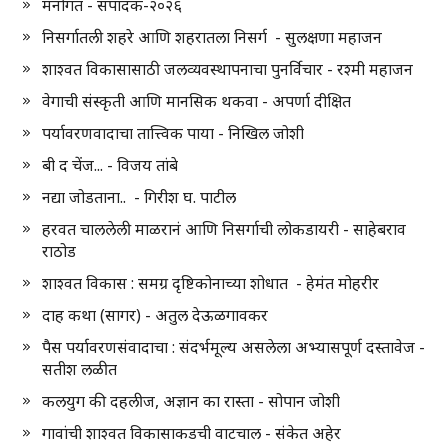
मनोगत - संपादक-२०२६
निसर्गातली शहरे आणि शहरातला निसर्ग - सुलक्षणा महाजन
शाश्वत विकासासाठी जलव्यवस्थापनाचा पुनर्विचार - रश्मी महाजन
वेगाची संस्कृती आणि मानसिक थकवा - अपर्णा दीक्षित
पर्यावरणवादाचा तात्त्विक पाया - निखिल जोशी
बी द चेंज... - विजय तांबे
नद्या जोडताना.. - गिरीश घ. पाटील
हरवत चाललेली माळरानं आणि निसर्गाची लोकडायरी - साहेबराव
राठोड
शाश्वत विकास : समग्र दृष्टिकोनाच्या शोधात - हेमंत मोहरीर
दाह कथा (सागर) - अतुल देऊळगावकर
पैस पर्यावरणसंवादाचा : संदर्भमूल्य असलेला अभ्यासपूर्ण दस्तावेज -
सतीश लळीत
कलयुग की दहलीज, अज्ञान का रास्ता - सोपान जोशी
गावांची शाश्वत विकासाकडची वाटचाल - संकेत अहेर