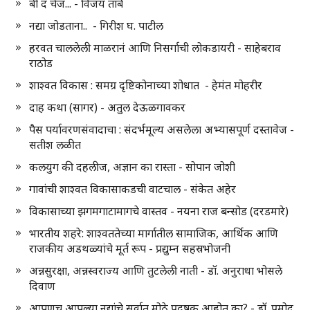
बी द चेंज... - विजय तांबे
नद्या जोडताना.. - गिरीश घ. पाटील
हरवत चाललेली माळरानं आणि निसर्गाची लोकडायरी - साहेबराव
राठोड
शाश्वत विकास : समग्र दृष्टिकोनाच्या शोधात - हेमंत मोहरीर
दाह कथा (सागर) - अतुल देऊळगावकर
पैस पर्यावरणसंवादाचा : संदर्भमूल्य असलेला अभ्यासपूर्ण दस्तावेज -
सतीश लळीत
कलयुग की दहलीज, अज्ञान का रास्ता - सोपान जोशी
गावांची शाश्वत विकासाकडची वाटचाल - संकेत अहेर
विकासाच्या झगमगाटामागचे वास्तव - नयना राज बन्सोड (दरडमारे)
भारतीय शहरे: शाश्वततेच्या मार्गातील सामाजिक, आर्थिक आणि
राजकीय अडथळ्यांचे मूर्त रूप - प्रद्युम्न सहस्रभोजनी
अन्नसुरक्षा, अन्नस्वराज्य आणि तुटलेली नाती - डॉ. अनुराधा भोसले
दिवाण
आपणच आपल्या नद्यांचे सर्वात मोठे प्रदूषक आहोत का? - डॉ. प्रमोद