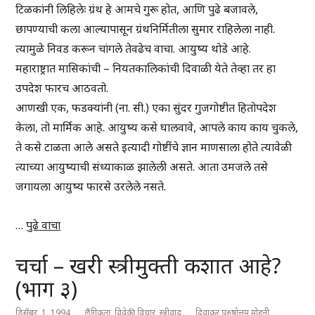
टिळकांनी लिहिलेः ग्रंथ हे आमचे गुरू होत, आणि पुढे बजावले,
छापण्याची कला आल्यापासून ग्रंथनिर्मितीला सुमार राहिलेला नाही.
त्यामुळे निवड करून चांगले तेवढेच वाचा. आयुष्य थोडे आहे.
महाराष्ट्रात मासिकांची – नियतकालिकांची दिवाळी येते तेव्हा तर हा
उपदेश फारच आठवतो.
आणखी एक, फडक्यांनी (ना. सी.) एका सुंदर गुजगोष्टीत हितोपदेश
केला, तो मार्मिक आहे. आयुष्य कसे घालवावे, आपले काय काय चुकले,
ते कसे टाळता आले असते इत्यादी गोष्टींचे ज्ञान माणसाला होते त्यावेळी
त्याच्या आयुष्याची संध्याकाळ झालेली असते. आता उमजले तसे
जगायला आयुष्य फारसे उरलेले नसते.
…
पुढे वाचा
चर्चा – खरी स्त्रीमुक्ती कशात आहे?
(भाग ३)
डिसेंबर, 1, 1994
लैंगिकता
,
विवेकी विचार
,
स्त्रीवाद
दिवाकर पुरुषोत्तम मोहनी