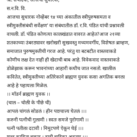
स.न.वि. वि.
आजचा सुधारक नोव्हेंबर ९४ च्या अंकातील स्त्रीपुरुषसमता व
स्त्रीमुक्तीसंबंधी सर्वेक्षण’ या संबंधातील डॉ. र.वि. पंडित यांची प्रश्नावली
वाचली. डॉ. पंडित कोणत्या कालखंडात वावरत आहेत?आज २१व्या
शतकाच्या उंबरठ्यावर खरोखरी सुखवस्तु मध्यमवर्गीय, विशेषतः ब्राम्हण,
समाजात पुरुषमुक्तीची गरज आहे. परंतु या बटबटीत वास्तवाकडे
कोणीच लक्ष देत नाही ही खेदाची बाब आहे. विवेकवाद वास्तवाकडे
डोळेझाक करून भावनांच्या आहारी कधीच जात नसतो. खालील
कवितेत, स्त्रीमुक्तीच्या अतिरेकाने ब्राह्मण युवक कसा अगतिक बनला
आहे हे पहायला मिळेल.
।। मॉडर्न ब्राह्मण युवक ।।
(चाल – चोली के पीछे ची)
आपलं चांगलं सोडलं । हीन पाश्चात्त्य घेतलं ।।।
करुनी पत्नीची गुलामी । स्वतः समजे पुरोगामी ।।
पत्नी पतीला दटावी । निमुटपणे ऐकून घेई ।।।
शब्द काढिता चकार । दावी त्राटिका अवतार ।।।